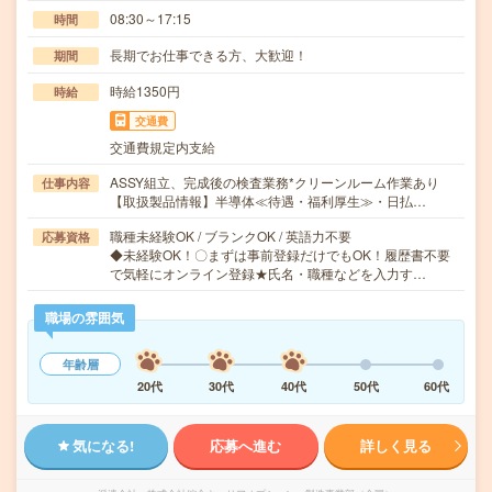
08:30～17:15
時間
長期でお仕事できる方、大歓迎！
期間
時給1350円
時給
交通費
交通費規定内支給
ASSY組立、完成後の検査業務*クリーンルーム作業あり
仕事内容
【取扱製品情報】半導体≪待遇・福利厚生≫・日払…
職種未経験OK / ブランクOK / 英語力不要
応募資格
◆未経験OK！〇まずは事前登録だけでもOK！履歴書不要
で気軽にオンライン登録★氏名・職種などを入力す…
職場の雰囲気
年齢層
20代
30代
40代
50代
60代
気になる!
応募へ進む
詳しく見る