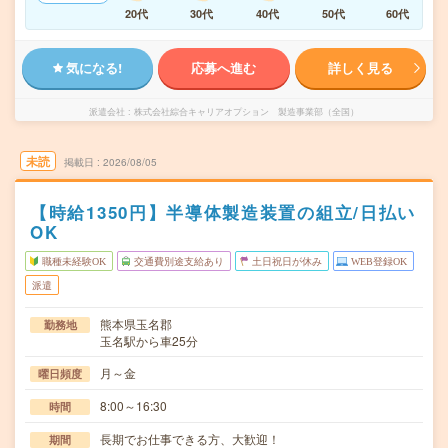
20代
30代
40代
50代
60代
気になる!
応募へ進む
詳しく見る
派遣会社
株式会社綜合キャリアオプション 製造事業部（全国）
未読
掲載日
2026/08/05
【時給1350円】半導体製造装置の組立/日払い
OK
職種未経験OK
交通費別途支給あり
土日祝日が休み
WEB登録OK
派遣
熊本県玉名郡
勤務地
玉名駅から車25分
月～金
曜日頻度
8:00～16:30
時間
長期でお仕事できる方、大歓迎！
期間