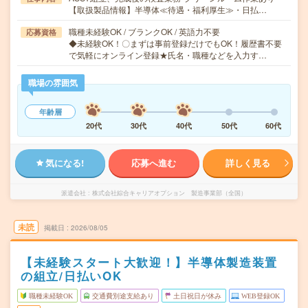
【取扱製品情報】半導体≪待遇・福利厚生≫・日払…
職種未経験OK / ブランクOK / 英語力不要
応募資格
◆未経験OK！〇まずは事前登録だけでもOK！履歴書不要
で気軽にオンライン登録★氏名・職種などを入力す…
職場の雰囲気
年齢層
20代
30代
40代
50代
60代
気になる!
応募へ進む
詳しく見る
派遣会社
株式会社綜合キャリアオプション 製造事業部（全国）
未読
掲載日
2026/08/05
【未経験スタート大歓迎！】半導体製造装置
の組立/日払いOK
職種未経験OK
交通費別途支給あり
土日祝日が休み
WEB登録OK