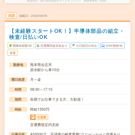
派遣会社
株式会社綜合キャリアオプション 製造事業部（全国）
未読
掲載日
2026/08/05
【未経験スタートOK！】半導体部品の組立・
検査/日払いOK
職種未経験OK
交通費別途支給あり
土日祝日が休み
WEB登録OK
派遣
熊本県合志市
勤務地
原水駅から車10分
月～金
曜日頻度
08:30～17:15
時間
長期でお仕事できる方、大歓迎！
期間
時給1350円
時給
交通費
交通費規定内支給
ASSY組立、完成後の検査業務*クリーンルーム作業あり
仕事内容