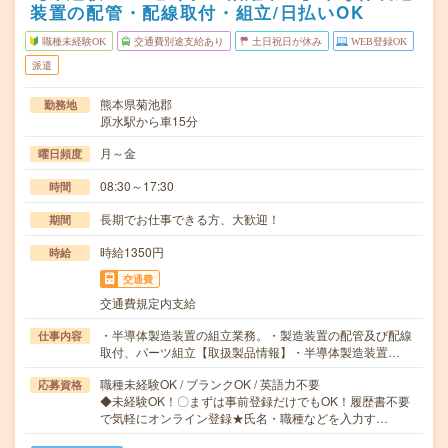
装置の配管・配線取付・組立/日払いOK
職種未経験OK
交通費別途支給あり
土日祝日が休み
WEB登録OK
派遣
熊本県菊池郡
勤務地
原水駅から車15分
月～金
曜日頻度
08:30～17:30
時間
長期でお仕事できる方、大歓迎！
期間
時給1350円
時給
交通費
交通費規定内支給
・半導体製造装置の組立業務。・製造装置の配管及び配線
仕事内容
取付、パーツ組立【取扱製品情報】・半導体製造装置…
職種未経験OK / ブランクOK / 英語力不要
応募資格
◆未経験OK！〇まずは事前登録だけでもOK！履歴書不要
で気軽にオンライン登録★氏名・職種などを入力す…