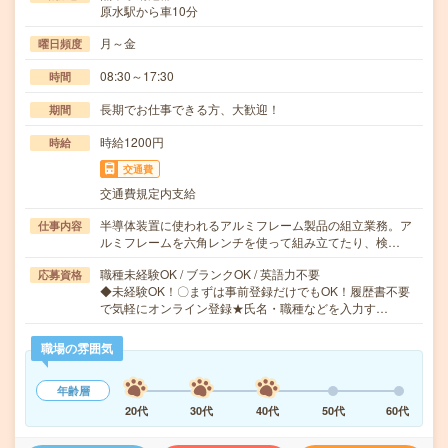
原水駅から車10分
月～金
曜日頻度
08:30～17:30
時間
長期でお仕事できる方、大歓迎！
期間
時給1200円
時給
交通費
交通費規定内支給
半導体装置に使われるアルミフレーム製品の組立業務。ア
仕事内容
ルミフレームを六角レンチを使って組み立てたり、検…
職種未経験OK / ブランクOK / 英語力不要
応募資格
◆未経験OK！〇まずは事前登録だけでもOK！履歴書不要
で気軽にオンライン登録★氏名・職種などを入力す…
職場の雰囲気
年齢層
20代
30代
40代
50代
60代