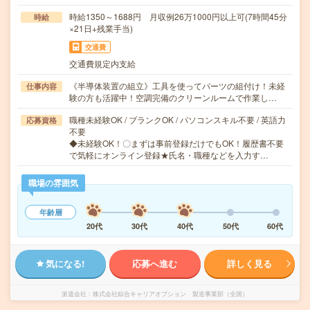
時給1350～1688円 月収例26万1000円以上可(7時間45分
時給
×21日+残業手当)
交通費
交通費規定内支給
《半導体装置の組立》工具を使ってパーツの組付け！未経
仕事内容
験の方も活躍中！空調完備のクリーンルームで作業し…
職種未経験OK / ブランクOK / パソコンスキル不要 / 英語力
応募資格
不要
◆未経験OK！〇まずは事前登録だけでもOK！履歴書不要
で気軽にオンライン登録★氏名・職種などを入力す…
職場の雰囲気
年齢層
20代
30代
40代
50代
60代
気になる!
応募へ進む
詳しく見る
派遣会社
株式会社綜合キャリアオプション 製造事業部（全国）