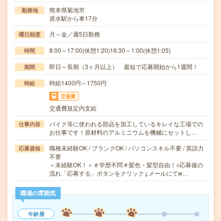
熊本県菊池市
勤務地
原水駅から車17分
月～金／週5日勤務
曜日頻度
8:00～17:00(休憩1:20)16:30～1:00(休憩1:05)
時間
即日～長期（3ヶ月以上） 最短で応募開始から1週間！
期間
時給1400円～1750円
時給
交通費
交通費規定内支給
バイク等に使われる部品を加工しているキレイな工場での
仕事内容
お仕事です！原材料のアルミニウムを機械にセットし…
職種未経験OK / ブランクOK / パソコンスキル不要 / 英語力
応募資格
不要
＜未経験OK！＞＃学歴不問＃髪色・髪型自由！○応募後の
流れ「応募する」ボタンをクリック↓メールにてw…
職場の雰囲気
年齢層