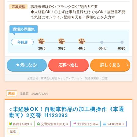
職種未経験OK / ブランクOK / 英語力不要
応募資格
◆未経験OK！〇まずは事前登録だけでもOK！履歴書不要
で気軽にオンライン登録★氏名・職種などを入力す…
職場の雰囲気
年齢層
20代
30代
40代
50代
60代
気になる!
応募へ進む
詳しく見る
派遣会社
株式会社綜合キャリアオプション 製造事業部（全国）
未読
掲載日
2026/08/04
○未経験OK！自動車部品の加工機操作《車通
勤可》2交替_H123293
職種未経験OK
交通費別途支給あり
土日祝日が休み
WEB登録OK
派遣