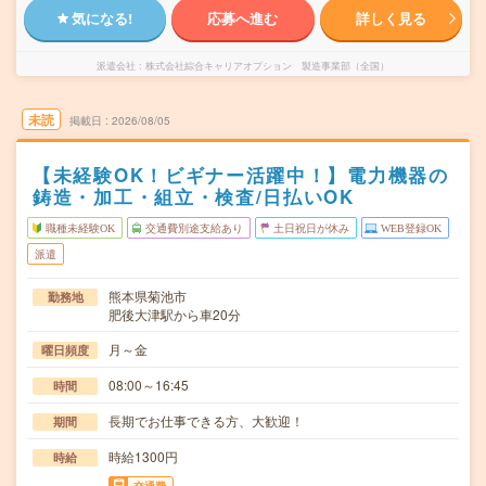
気になる!
応募へ進む
詳しく見る
派遣会社
株式会社綜合キャリアオプション 製造事業部（全国）
未読
掲載日
2026/08/05
【未経験OK！ビギナー活躍中！】電力機器の
鋳造・加工・組立・検査/日払いOK
職種未経験OK
交通費別途支給あり
土日祝日が休み
WEB登録OK
派遣
熊本県菊池市
勤務地
肥後大津駅から車20分
月～金
曜日頻度
08:00～16:45
時間
長期でお仕事できる方、大歓迎！
期間
時給1300円
時給