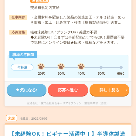
交通費
交通費規定内支給
・金属材料を駆使した製品の製造加工・アルミ鋳造・めっ
仕事内容
き塗布・加工・組み立て・検査【取扱製品情報】送変…
職種未経験OK / ブランクOK / 英語力不要
応募資格
◆未経験OK！〇まずは事前登録だけでもOK！履歴書不要
で気軽にオンライン登録★氏名・職種などを入力す…
職場の雰囲気
年齢層
20代
30代
40代
50代
60代
気になる!
応募へ進む
詳しく見る
派遣会社
株式会社綜合キャリアオプション 製造事業部（全国）
未読
掲載日
2026/08/05
【未経験OK！ビギナー活躍中！】半導体製造