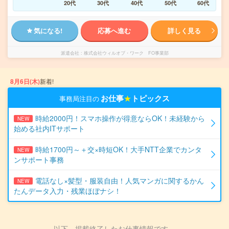
20代
30代
40代
50代
60代
気になる!
応募へ進む
詳しく見る
派遣会社
株式会社ウィルオブ・ワーク FO事業部
8月6日(木)
新着!
お仕事
★
トピックス
事務局注目の
時給2000円！スマホ操作が得意ならOK！未経験から
NEW
始める社内ITサポート
時給1700円～＋交×時短OK！大手NTT企業でカンタ
NEW
ンサポート事務
電話なし×髪型・服装自由！人気マンガに関するかん
NEW
たんデータ入力・残業ほぼナシ！
以下、掲載終了したお仕事情報です。