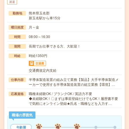
派遣
熊本県玉名郡
勤務地
新玉名駅から車15分
月～金
曜日頻度
08:00～16:30
時間
長期でお仕事できる方、大歓迎！
期間
時給1350円
時給
交通費
交通費規定内支給
半導体製造装置の組み立て業務【製品】大手半導体製造メ
仕事内容
ーカーで使用する半導体製造装置の組立業務【環境】…
職種未経験OK / ブランクOK / 英語力不要
応募資格
◆未経験OK！〇まずは事前登録だけでもOK！履歴書不要
で気軽にオンライン登録★氏名・職種などを入力す…
職場の雰囲気
年齢層