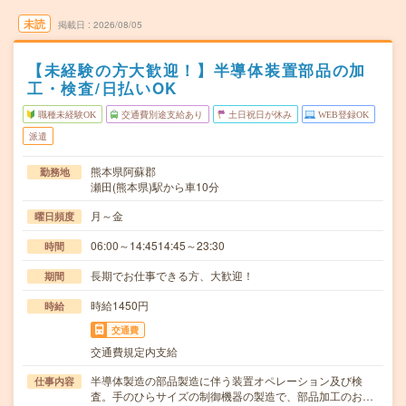
未読
掲載日
2026/08/05
【未経験の方大歓迎！】半導体装置部品の加
工・検査/日払いOK
職種未経験OK
交通費別途支給あり
土日祝日が休み
WEB登録OK
派遣
熊本県阿蘇郡
勤務地
瀬田(熊本県)駅から車10分
月～金
曜日頻度
06:00～14:4514:45～23:30
時間
長期でお仕事できる方、大歓迎！
期間
時給1450円
時給
交通費
交通費規定内支給
半導体製造の部品製造に伴う装置オペレーション及び検
仕事内容
査。手のひらサイズの制御機器の製造で、部品加工のお…