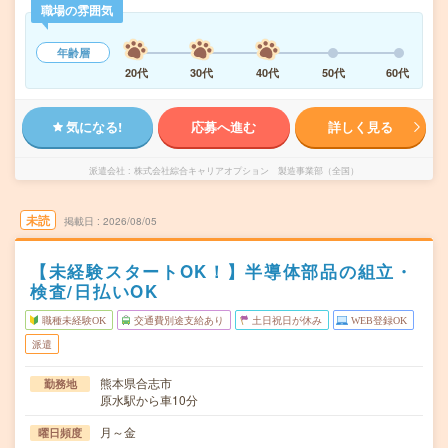
職場の雰囲気
年齢層
20代
30代
40代
50代
60代
気になる!
応募へ進む
詳しく見る
派遣会社
株式会社綜合キャリアオプション 製造事業部（全国）
未読
掲載日
2026/08/05
【未経験スタートOK！】半導体部品の組立・
検査/日払いOK
職種未経験OK
交通費別途支給あり
土日祝日が休み
WEB登録OK
派遣
熊本県合志市
勤務地
原水駅から車10分
月～金
曜日頻度