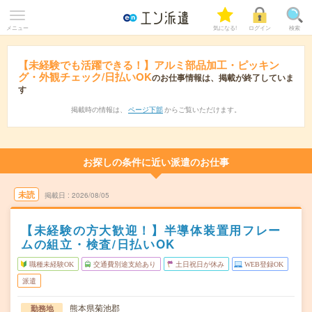
メニュー
気になる!
ログイン
検索
【未経験でも活躍できる！】アルミ部品加工・ピッキン
グ・外観チェック/日払いOK
のお仕事情報は、掲載が終了していま
す
掲載時の情報は、
ページ下部
からご覧いただけます。
お探しの条件に近い派遣のお仕事
未読
掲載日
2026/08/05
【未経験の方大歓迎！】半導体装置用フレー
ムの組立・検査/日払いOK
職種未経験OK
交通費別途支給あり
土日祝日が休み
WEB登録OK
派遣
熊本県菊池郡
勤務地