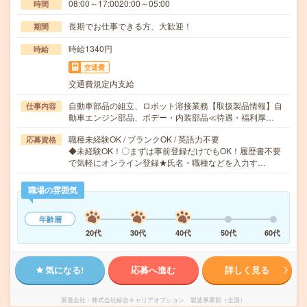
08:00～17:0020:00～05:00
時間
長期でお仕事できる方、大歓迎！
期間
時給1340円
時給
交通費
交通費規定内支給
自動車部品の組立、ロボット溶接業務【取扱製品情報】自
仕事内容
動車エンジン部品、ボデー・内装部品≪待遇・福利厚…
職種未経験OK / ブランクOK / 英語力不要
応募資格
◆未経験OK！〇まずは事前登録だけでもOK！履歴書不要
で気軽にオンライン登録★氏名・職種などを入力す…
職場の雰囲気
年齢層
20代
30代
40代
50代
60代
気になる!
応募へ進む
詳しく見る
派遣会社
株式会社綜合キャリアオプション 製造事業部（全国）