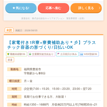
気になる!
応募へ進む
詳しく見る
派遣会社
株式会社綜合キャリアオプション 製造事業部（全国）
未読
掲載日
2026/08/05
【家電付き1R寮×寮費補助あり＊彡】プラス
チック容器の形づくり/日払いOK
職種未経験OK
交通費別途支給あり
土日祝日が休み
WEB登録OK
派遣
福岡県豊前市
勤務地
宇島駅から車8分
月～金
曜日頻度
(3交替)7:00～15:20、15:00～23:20、23:00～翌7:20
時間
長期でお仕事できる方、大歓迎！
期間
時給1350～1688円 月収例23万円以上可(7時間35分×21
時給