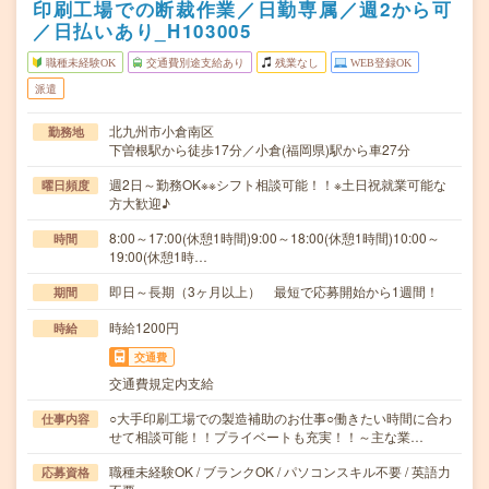
印刷工場での断裁作業／日勤専属／週2から可
／日払いあり_H103005
職種未経験OK
交通費別途支給あり
残業なし
WEB登録OK
派遣
北九州市小倉南区
勤務地
下曽根駅から徒歩17分／小倉(福岡県)駅から車27分
週2日～勤務OK※※シフト相談可能！！※土日祝就業可能な
曜日頻度
方大歓迎♪
8:00～17:00(休憩1時間)9:00～18:00(休憩1時間)10:00～
時間
19:00(休憩1時…
即日～長期（3ヶ月以上） 最短で応募開始から1週間！
期間
時給1200円
時給
交通費
交通費規定内支給
○大手印刷工場での製造補助のお仕事○働きたい時間に合わ
仕事内容
せて相談可能！！プライベートも充実！！～主な業…
職種未経験OK / ブランクOK / パソコンスキル不要 / 英語力
応募資格