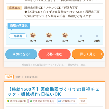
職種未経験OK / ブランクOK / 英語力不要
応募資格
◆未経験OK！〇まずは事前登録だけでもOK！履歴書不要
で気軽にオンライン登録★氏名・職種などを入力す…
職場の雰囲気
年齢層
20代
30代
40代
50代
60代
気になる!
応募へ進む
詳しく見る
派遣会社
株式会社綜合キャリアオプション 製造事業部（全国）
未読
掲載日
2026/08/05
【時給1500円】医療機器づくりでの目視チェ
ック・機械操作/日払いOK
職種未経験OK
交通費別途支給あり
WEB登録OK
派遣