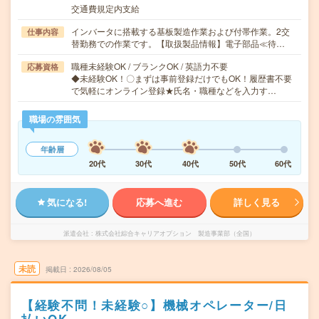
交通費規定内支給
インバータに搭載する基板製造作業および付帯作業。2交
仕事内容
替勤務での作業です。【取扱製品情報】電子部品≪待…
職種未経験OK / ブランクOK / 英語力不要
応募資格
◆未経験OK！〇まずは事前登録だけでもOK！履歴書不要
で気軽にオンライン登録★氏名・職種などを入力す…
職場の雰囲気
年齢層
20代
30代
40代
50代
60代
気になる!
応募へ進む
詳しく見る
派遣会社
株式会社綜合キャリアオプション 製造事業部（全国）
未読
掲載日
2026/08/05
【経験不問！未経験○】機械オペレーター/日