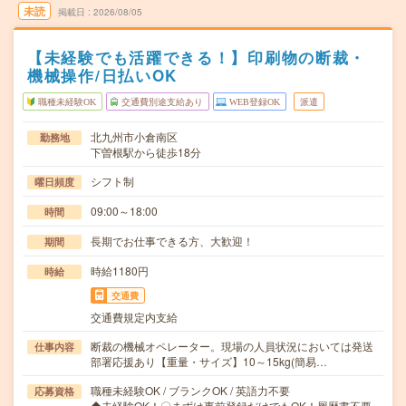
未読
掲載日
2026/08/05
【未経験でも活躍できる！】印刷物の断裁・
機械操作/日払いOK
職種未経験OK
交通費別途支給あり
WEB登録OK
派遣
北九州市小倉南区
勤務地
下曽根駅から徒歩18分
シフト制
曜日頻度
09:00～18:00
時間
長期でお仕事できる方、大歓迎！
期間
時給1180円
時給
交通費
交通費規定内支給
断裁の機械オペレーター。現場の人員状況においては発送
仕事内容
部署応援あり【重量・サイズ】10～15kg(簡易…
職種未経験OK / ブランクOK / 英語力不要
応募資格
◆未経験OK！〇まずは事前登録だけでもOK！履歴書不要