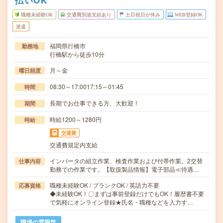
払いOK
職種未経験OK
交通費別途支給あり
土日祝日が休み
WEB登録OK
派遣
福岡県行橋市
勤務地
行橋駅から徒歩10分
月～金
曜日頻度
08:30～17:0017:15～01:45
時間
長期でお仕事できる方、大歓迎！
期間
時給1200～1280円
時給
交通費
交通費規定内支給
インバータの組立作業、検査作業および付帯作業。2交替
仕事内容
勤務での作業です。【取扱製品情報】電子部品≪待遇…
職種未経験OK / ブランクOK / 英語力不要
応募資格
◆未経験OK！〇まずは事前登録だけでもOK！履歴書不要
で気軽にオンライン登録★氏名・職種などを入力す…
職場の雰囲気