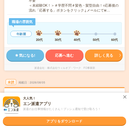
不要
＜未経験OK！＞＃学歴不問＃髪色・髪型自由！○応募後の
流れ「応募する」ボタンをクリック↓メールにてw…
職場の雰囲気
年齢層
20代
30代
40代
50代
60代
気になる!
応募へ進む
詳しく見る
派遣会社
株式会社ウィルオブ・ワーク FO事業部
未読
掲載日
2026/08/05
印刷工場での加工・梱包／日勤専属／週2から
大人気！
可／日払いあり_H102839
エン派遣アプリ
派遣のお仕事情報がたくさん！プッシュ通知で受け取ろう！
職種未経験OK
交通費別途支給あり
残業なし
WEB登録OK
派遣
アプリをダウンロード
北九州市小倉南区