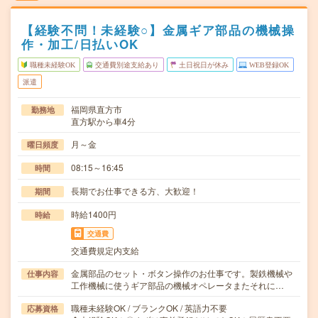
【経験不問！未経験○】金属ギア部品の機械操
作・加工/日払いOK
職種未経験OK
交通費別途支給あり
土日祝日が休み
WEB登録OK
派遣
福岡県直方市
勤務地
直方駅から車4分
月～金
曜日頻度
08:15～16:45
時間
長期でお仕事できる方、大歓迎！
期間
時給1400円
時給
交通費
交通費規定内支給
金属部品のセット・ボタン操作のお仕事です。製鉄機械や
仕事内容
工作機械に使うギア部品の機械オペレータまたそれに…
職種未経験OK / ブランクOK / 英語力不要
応募資格