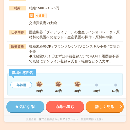
時給1500～1875円
時給
交通費
交通費規定内支給
医療機器「ダイアライザー」の生産ラインオペレータ・原
仕事内容
材料の装置へのセット・生産装置の操作・原材料や製…
職種未経験OK / ブランクOK / パソコンスキル不要 / 英語力
応募資格
不要
◆未経験OK！〇まずは事前登録だけでもOK！履歴書不要
で気軽にオンライン登録★氏名・職種などを入力す…
職場の雰囲気
年齢層
20代
30代
40代
50代
60代
気になる!
応募へ進む
詳しく見る
派遣会社
株式会社綜合キャリアオプション 製造事業部（全国）