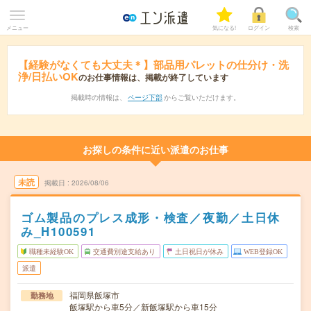
メニュー
気になる!
ログイン
検索
【経験がなくても大丈夫＊】部品用パレットの仕分け・洗
浄/日払いOK
のお仕事情報は、掲載が終了しています
掲載時の情報は、
ページ下部
からご覧いただけます。
お探しの条件に近い派遣のお仕事
未読
掲載日
2026/08/06
ゴム製品のプレス成形・検査／夜勤／土日休
み_H100591
職種未経験OK
交通費別途支給あり
土日祝日が休み
WEB登録OK
派遣
福岡県飯塚市
勤務地
飯塚駅から車5分／新飯塚駅から車15分