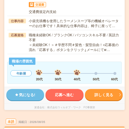
交通費
交通費規定内支給
小袋充填機を使用したラーメンスープ等の機械オペレータ
仕事内容
ーのお仕事です！具体的な仕事内容は、椅子に座って…
職種未経験OK / ブランクOK / パソコンスキル不要 / 英語力
応募資格
不要
＜未経験OK！＞＃学歴不問＃髪色・髪型自由！○応募後の
流れ「応募する」ボタンをクリック↓メールにてw…
職場の雰囲気
年齢層
20代
30代
40代
50代
60代
気になる!
応募へ進む
詳しく見る
派遣会社
株式会社ウィルオブ・ワーク FO事業部
未読
掲載日
2026/08/05