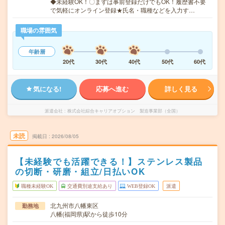
◆未経験OK！〇まずは事前登録だけでもOK！履歴書不要
で気軽にオンライン登録★氏名・職種などを入力す…
職場の雰囲気
年齢層
20代
30代
40代
50代
60代
気になる!
応募へ進む
詳しく見る
派遣会社
株式会社綜合キャリアオプション 製造事業部（全国）
未読
掲載日
2026/08/05
【未経験でも活躍できる！】ステンレス製品
の切断・研磨・組立/日払いOK
職種未経験OK
交通費別途支給あり
WEB登録OK
派遣
北九州市八幡東区
勤務地
八幡(福岡県)駅から徒歩10分