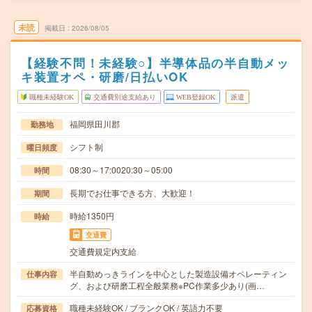
未読
掲載日
2026/08/05
【経験不問！未経験○】半導体品の半自動メッ
キ装置オペ・研磨/日払いOK
職種未経験OK
交通費別途支給あり
WEB登録OK
派遣
福岡県田川郡
勤務地
シフト制
曜日頻度
08:30～17:0020:30～05:00
時間
長期でお仕事できる方、大歓迎！
期間
時給1350円
時給
交通費
交通費規定内支給
半自動めっきラインを中心とした製造設備オペレーティン
仕事内容
グ、および研磨工程全般業務※PC作業多少あり(画…
職種未経験OK / ブランクOK / 英語力不要
応募資格