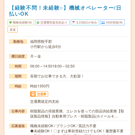
【経験不問！未経験○】機械オペレーター/日
払いOK
職種未経験OK
交通費別途支給あり
土日祝日が休み
WEB登録OK
派遣
福岡県鞍手郡
勤務地
小竹駅から徒歩5分
月～金
曜日頻度
06:00～14:5018:00～02:50
時間
長期でお仕事できる方、大歓迎！
期間
時給1350円
時給
交通費
交通費規定内支給
樹脂製品の溶接業務、エレカを使っての部品供給業務【取
仕事内容
扱製品情報】自動車用プレス・樹脂製品(ホイールキ…
職種未経験OK / ブランクOK / 英語力不要
応募資格
◆未経験OK！〇まずは事前登録だけでもOK！履歴書不要