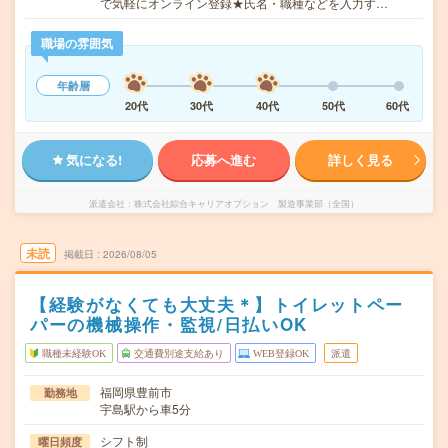
で気軽にオンライン登録★氏名・職種などを入力す…
職場の雰囲気
年齢層
20代
30代
40代
50代
60代
気になる!
応募へ進む
詳しく見る
派遣会社
株式会社綜合キャリアオプション 製造事業部（全国）
未読
掲載日
2026/08/05
【経験がなくても大丈夫＊】トイレットペー
パーの機械操作・監視/日払いOK
職種未経験OK
交通費別途支給あり
WEB登録OK
派遣
福岡県豊前市
勤務地
宇島駅から車5分
シフト制
曜日頻度