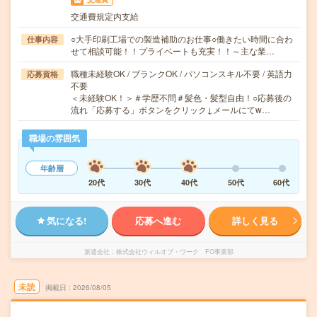
交通費規定内支給
○大手印刷工場での製造補助のお仕事○働きたい時間に合わ
仕事内容
せて相談可能！！プライベートも充実！！～主な業…
職種未経験OK / ブランクOK / パソコンスキル不要 / 英語力
応募資格
不要
＜未経験OK！＞＃学歴不問＃髪色・髪型自由！○応募後の
流れ「応募する」ボタンをクリック↓メールにてw…
職場の雰囲気
年齢層
20代
30代
40代
50代
60代
気になる!
応募へ進む
詳しく見る
派遣会社
株式会社ウィルオブ・ワーク FO事業部
未読
掲載日
2026/08/05