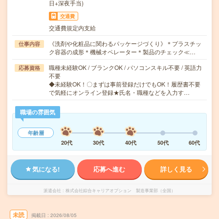
日+深夜手当)
交通費
交通費規定内支給
《洗剤や化粧品に関わるパッケージづくり》＊プラスチッ
仕事内容
ク容器の成形＊機械オペレーター＊製品のチェック≪…
職種未経験OK / ブランクOK / パソコンスキル不要 / 英語力
応募資格
不要
◆未経験OK！〇まずは事前登録だけでもOK！履歴書不要
で気軽にオンライン登録★氏名・職種などを入力す…
職場の雰囲気
年齢層
20代
30代
40代
50代
60代
気になる!
応募へ進む
詳しく見る
派遣会社
株式会社綜合キャリアオプション 製造事業部（全国）
未読
掲載日
2026/08/05