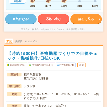
年齢層
20代
30代
40代
50代
60代
気になる!
応募へ進む
詳しく見る
派遣会社
株式会社綜合キャリアオプション 製造事業部（全国）
未読
掲載日
2026/08/05
【時給1500円】医療機器づくりでの目視チェ
ック・機械操作/日払いOK
職種未経験OK
交通費別途支給あり
WEB登録OK
派遣
福岡県豊前市
勤務地
三毛門駅から車8分
シフト制
曜日頻度
(3交替)7:00～15:15、15:00～23:15、23:00～翌7:15 ※慣
時間
れるまでは日勤に…
長期でお仕事できる方、大歓迎！
期間