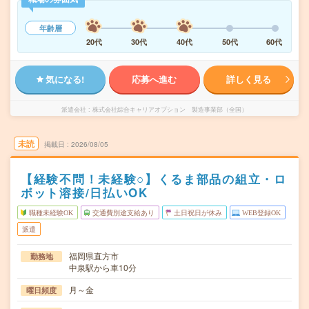
年齢層
20代
30代
40代
50代
60代
気になる!
応募へ進む
詳しく見る
派遣会社
株式会社綜合キャリアオプション 製造事業部（全国）
未読
掲載日
2026/08/05
【経験不問！未経験○】くるま部品の組立・ロ
ボット溶接/日払いOK
職種未経験OK
交通費別途支給あり
土日祝日が休み
WEB登録OK
派遣
福岡県直方市
勤務地
中泉駅から車10分
月～金
曜日頻度