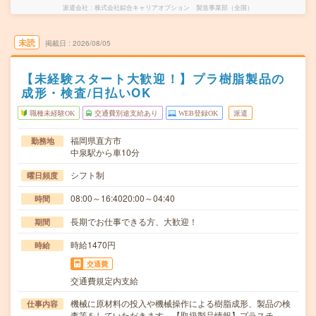
派遣会社
株式会社綜合キャリアオプション 製造事業部（全国）
未読
掲載日
2026/08/05
【未経験スタート大歓迎！】プラ樹脂製品の
成形・検査/日払いOK
職種未経験OK
交通費別途支給あり
WEB登録OK
派遣
福岡県直方市
勤務地
中泉駅から車10分
シフト制
曜日頻度
08:00～16:4020:00～04:40
時間
長期でお仕事できる方、大歓迎！
期間
時給1470円
時給
交通費
交通費規定内支給
機械に原材料の投入や機械操作による樹脂成形、製品の検
仕事内容
査等をしていただきます。【取扱製品情報】プラスチ…