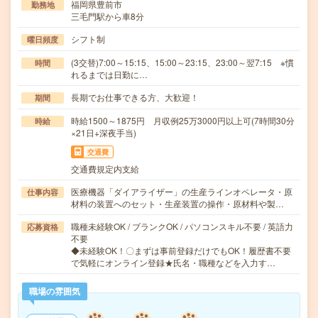
福岡県豊前市
勤務地
三毛門駅から車8分
シフト制
曜日頻度
(3交替)7:00～15:15、15:00～23:15、23:00～翌7:15 ※慣
時間
れるまでは日勤に…
長期でお仕事できる方、大歓迎！
期間
時給1500～1875円 月収例25万3000円以上可(7時間30分
時給
×21日+深夜手当)
交通費
交通費規定内支給
医療機器「ダイアライザー」の生産ラインオペレータ・原
仕事内容
材料の装置へのセット・生産装置の操作・原材料や製…
職種未経験OK / ブランクOK / パソコンスキル不要 / 英語力
応募資格
不要
◆未経験OK！〇まずは事前登録だけでもOK！履歴書不要
で気軽にオンライン登録★氏名・職種などを入力す…
職場の雰囲気