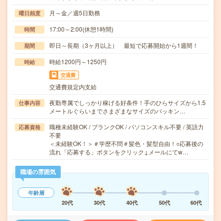
月～金／週5日勤務
曜日頻度
17:00～2:00(休憩1時間)
時間
即日～長期（3ヶ月以上） 最短で応募開始から1週間！
期間
時給1200円～1250円
時給
交通費
交通費規定内支給
夜勤専属でしっかり稼げる好条件！手のひらサイズから1.5
仕事内容
メートルぐらいまでさまざまなサイズのパッキン…
職種未経験OK / ブランクOK / パソコンスキル不要 / 英語力
応募資格
不要
＜未経験OK！＞＃学歴不問＃髪色・髪型自由！○応募後の
流れ「応募する」ボタンをクリック↓メールにてw…
職場の雰囲気
年齢層
20代
30代
40代
50代
60代