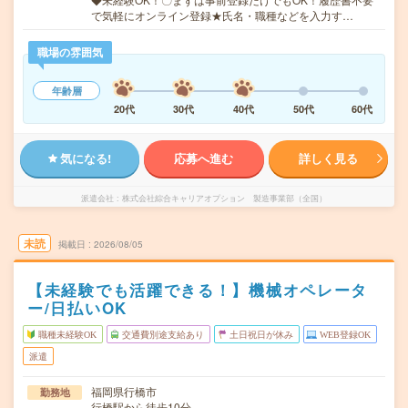
で気軽にオンライン登録★氏名・職種などを入力す…
職場の雰囲気
年齢層
20代
30代
40代
50代
60代
気になる!
応募へ進む
詳しく見る
派遣会社
株式会社綜合キャリアオプション 製造事業部（全国）
未読
掲載日
2026/08/05
【未経験でも活躍できる！】機械オペレータ
ー/日払いOK
職種未経験OK
交通費別途支給あり
土日祝日が休み
WEB登録OK
派遣
福岡県行橋市
勤務地
行橋駅から徒歩10分