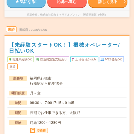
気になる!
応募へ進む
詳しく見る
派遣会社
株式会社綜合キャリアオプション 製造事業部（全国）
未読
掲載日
2026/08/05
【未経験スタートOK！】機械オペレーター/
日払いOK
職種未経験OK
交通費別途支給あり
土日祝日が休み
WEB登録OK
派遣
福岡県行橋市
勤務地
行橋駅から徒歩10分
月～金
曜日頻度
08:30～17:0017:15～01:45
時間
長期でお仕事できる方、大歓迎！
期間
時給1200～1280円
時給
交通費