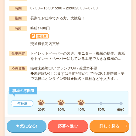
07:00～15:0015:00～23:0023:00～07:00
時間
長期でお仕事できる方、大歓迎！
期間
時給1400円
時給
交通費
交通費規定内支給
トイレットペーパーの製造、モニター・機械の操作。古紙
仕事内容
をトイレットペーパーにしている工場で大きな機械の…
職種未経験OK / ブランクOK / 英語力不要
応募資格
◆未経験OK！〇まずは事前登録だけでもOK！履歴書不要
で気軽にオンライン登録★氏名・職種などを入力す…
職場の雰囲気
年齢層
20代
30代
40代
50代
60代
気になる!
応募へ進む
詳しく見る