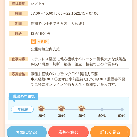
シフト制
曜日頻度
07:00～15:0015:00～22:1522:15～07:00
時間
長期でお仕事できる方、大歓迎！
期間
時給1600円
時給
交通費
交通費規定内支給
ステンレス製品に係る機械オペレーター業務大きな鉄製品
仕事内容
を扱い研磨、切断、精整、組立、梱包などの作業を行…
職種未経験OK / ブランクOK / 英語力不要
応募資格
◆未経験OK！〇まずは事前登録だけでもOK！履歴書不要
で気軽にオンライン登録★氏名・職種などを入力す…
職場の雰囲気
年齢層
20代
30代
40代
50代
60代
気になる!
応募へ進む
詳しく見る