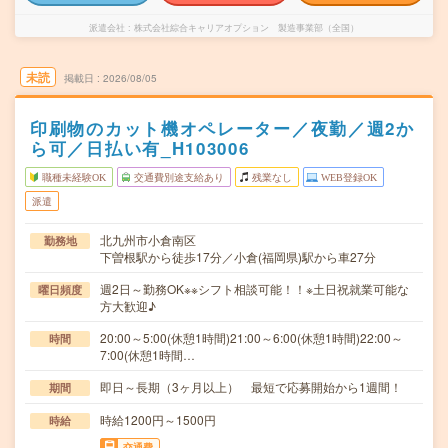
派遣会社
株式会社綜合キャリアオプション 製造事業部（全国）
未読
掲載日
2026/08/05
印刷物のカット機オペレーター／夜勤／週2か
ら可／日払い有_H103006
職種未経験OK
交通費別途支給あり
残業なし
WEB登録OK
派遣
北九州市小倉南区
勤務地
下曽根駅から徒歩17分／小倉(福岡県)駅から車27分
週2日～勤務OK※※シフト相談可能！！※土日祝就業可能な
曜日頻度
方大歓迎♪
20:00～5:00(休憩1時間)21:00～6:00(休憩1時間)22:00～
時間
7:00(休憩1時間…
即日～長期（3ヶ月以上） 最短で応募開始から1週間！
期間
時給1200円～1500円
時給
交通費