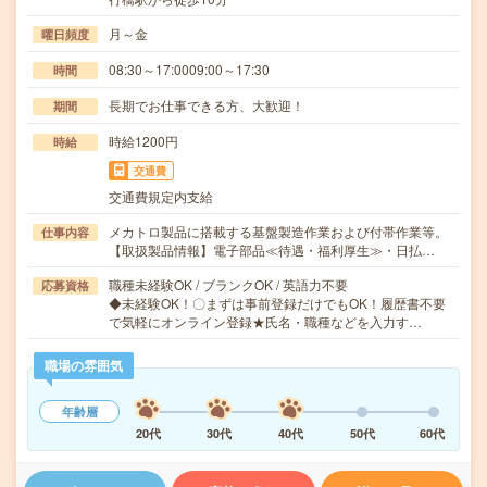
月～金
曜日頻度
08:30～17:0009:00～17:30
時間
長期でお仕事できる方、大歓迎！
期間
時給1200円
時給
交通費
交通費規定内支給
メカトロ製品に搭載する基盤製造作業および付帯作業等。
仕事内容
【取扱製品情報】電子部品≪待遇・福利厚生≫・日払…
職種未経験OK / ブランクOK / 英語力不要
応募資格
◆未経験OK！〇まずは事前登録だけでもOK！履歴書不要
で気軽にオンライン登録★氏名・職種などを入力す…
職場の雰囲気
年齢層
20代
30代
40代
50代
60代