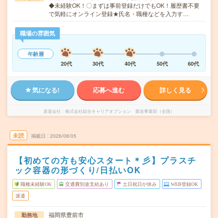
◆未経験OK！〇まずは事前登録だけでもOK！履歴書不要
で気軽にオンライン登録★氏名・職種などを入力す…
職場の雰囲気
年齢層
20代
30代
40代
50代
60代
気になる!
応募へ進む
詳しく見る
派遣会社
株式会社綜合キャリアオプション 製造事業部（全国）
未読
掲載日
2026/08/05
【初めての方も安心スタート＊彡】プラスチ
ック容器の形づくり/日払いOK
職種未経験OK
交通費別途支給あり
土日祝日が休み
WEB登録OK
派遣
福岡県豊前市
勤務地