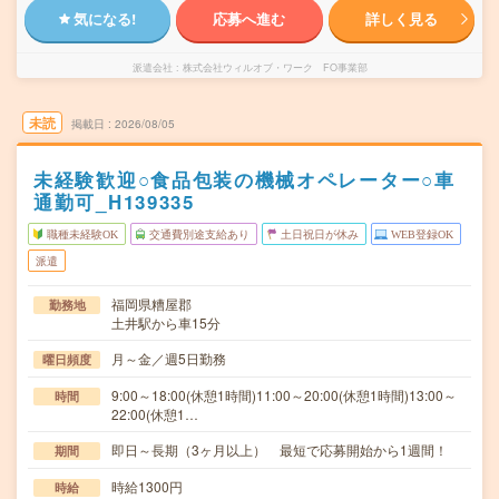
気になる!
応募へ進む
詳しく見る
派遣会社
株式会社ウィルオブ・ワーク FO事業部
未読
掲載日
2026/08/05
未経験歓迎○食品包装の機械オペレーター○車
通勤可_H139335
職種未経験OK
交通費別途支給あり
土日祝日が休み
WEB登録OK
派遣
福岡県糟屋郡
勤務地
土井駅から車15分
月～金／週5日勤務
曜日頻度
9:00～18:00(休憩1時間)11:00～20:00(休憩1時間)13:00～
時間
22:00(休憩1…
即日～長期（3ヶ月以上） 最短で応募開始から1週間！
期間
時給1300円
時給