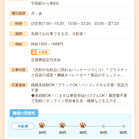
宇島駅から車8分
月～金
曜日頻度
(3交替)7:00～15:20、15:00～23:20、23:00～翌7:20
時間
長期でお仕事できる方、大歓迎！
期間
時給1350～1688円
時給
交通費
交通費規定内支給
《洗剤や化粧品に関わるパッケージづくり》＊プラスチッ
仕事内容
ク容器の成形＊機械オペレーター＊製品のチェック≪…
職種未経験OK / ブランクOK / パソコンスキル不要 / 英語力
応募資格
不要
◆未経験OK！〇まずは事前登録だけでもOK！履歴書不要
で気軽にオンライン登録★氏名・職種などを入力す…
職場の雰囲気
年齢層
20代
30代
40代
50代
60代