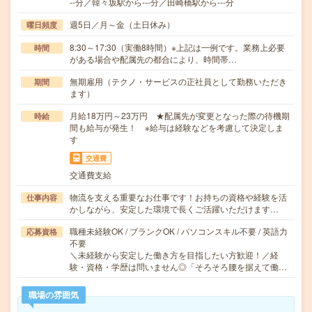
--分／韓々坂駅から---分／田崎橋駅から---分
週5日／月～金（土日休み）
曜日頻度
8:30～17:30（実働8時間）※上記は一例です。業務上必要
時間
がある場合や配属先の都合により、時間帯…
無期雇用（テクノ・サービスの正社員として勤務いただき
期間
ます）
月給18万円～23万円 ★配属先が変更となった際の待機期
時給
間も給与が発生！ ※給与は経験などを考慮して決定しま
す
交通費
交通費支給
物流を支える重要なお仕事です！お持ちの資格や経験を活
仕事内容
かしながら、安定した環境で長くご活躍いただけます…
職種未経験OK / ブランクOK / パソコンスキル不要 / 英語力
応募資格
不要
＼未経験から安定した働き方を目指したい方歓迎！／経
験・資格・学歴は問いません◎「そろそろ腰を据えて働…
職場の雰囲気