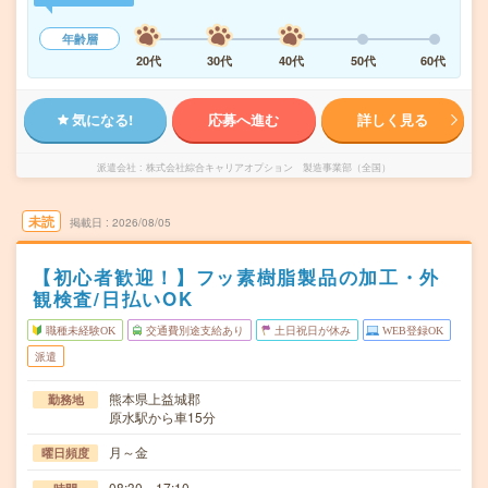
年齢層
20代
30代
40代
50代
60代
気になる!
応募へ進む
詳しく見る
派遣会社
株式会社綜合キャリアオプション 製造事業部（全国）
未読
掲載日
2026/08/05
【初心者歓迎！】フッ素樹脂製品の加工・外
観検査/日払いOK
職種未経験OK
交通費別途支給あり
土日祝日が休み
WEB登録OK
派遣
熊本県上益城郡
勤務地
原水駅から車15分
月～金
曜日頻度
08:30～17:10