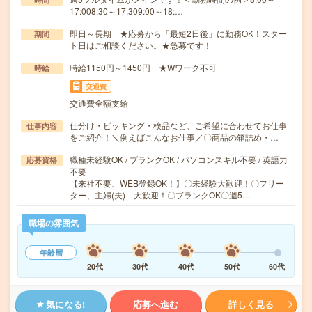
17:008:30～17:309:00～18:…
即日～長期 ★応募から「最短2日後」に勤務OK！スター
期間
ト日はご相談ください。★急募です！
時給1150円～1450円 ★Wワーク不可
時給
交通費
交通費全額支給
仕分け・ピッキング・検品など、ご希望に合わせてお仕事
仕事内容
をご紹介！＼例えばこんなお仕事／〇商品の箱詰め・…
職種未経験OK / ブランクOK / パソコンスキル不要 / 英語力
応募資格
不要
【来社不要、WEB登録OK！】〇未経験大歓迎！〇フリー
ター、主婦(夫) 大歓迎！〇ブランクOK〇週5…
職場の雰囲気
年齢層
20代
30代
40代
50代
60代
気になる!
応募へ進む
詳しく見る