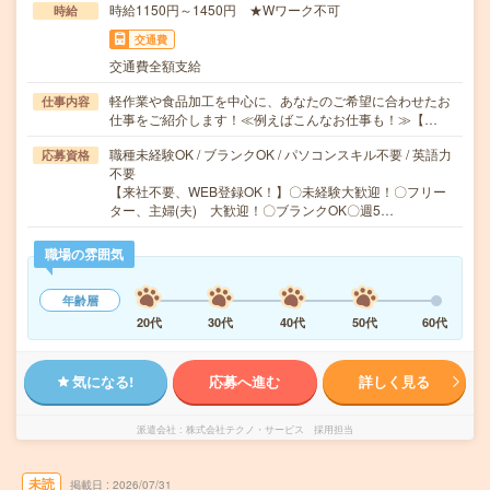
時給1150円～1450円 ★Wワーク不可
時給
交通費
交通費全額支給
軽作業や食品加工を中心に、あなたのご希望に合わせたお
仕事内容
仕事をご紹介します！≪例えばこんなお仕事も！≫【…
職種未経験OK / ブランクOK / パソコンスキル不要 / 英語力
応募資格
不要
【来社不要、WEB登録OK！】〇未経験大歓迎！〇フリー
ター、主婦(夫) 大歓迎！〇ブランクOK〇週5…
職場の雰囲気
年齢層
20代
30代
40代
50代
60代
気になる!
応募へ進む
詳しく見る
派遣会社
株式会社テクノ・サービス 採用担当
未読
掲載日
2026/07/31