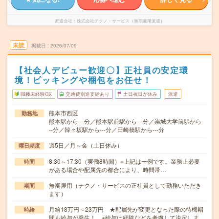
派遣会社
株式会社テクノ・サービス（無期雇用派遣）
未読
掲載日
2026/07/09
【社会人デビュー歓迎〇】正社員の安定環
境！ピッキングや梱包をお任せ！
職種未経験OK
交通費別途支給あり
土日祝日が休み
派遣
熊本市西区
勤務地
熊本駅から---分／熊本駅前駅から---分／崇城大学前駅から-
--分／韓々坂駅から---分／田崎橋駅から---分
週5日／月～金（土日休み）
曜日頻度
8:30～17:30（実働8時間）※上記は一例です。業務上必要
時間
がある場合や配属先の都合により、時間帯…
無期雇用（テクノ・サービスの正社員として勤務いただき
期間
ます）
月給18万円～23万円 ★配属先が変更となった際の待機期
時給
間も給与が発生！ ※給与は経験などを考慮して決定しま