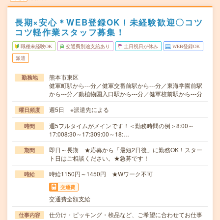
長期×安心＊WEB登録OK！未経験歓迎〇コツ
コツ軽作業スタッフ募集！
職種未経験OK
交通費別途支給あり
土日祝日が休み
WEB登録OK
派遣
熊本市東区
勤務地
健軍町駅から---分／健軍交番前駅から---分／東海学園前駅
から---分／動植物園入口駅から---分／健軍校前駅から---分
週5日 ※派遣先による
曜日頻度
週5フルタイムがメインです！＜勤務時間の例＞8:00～
時間
17:008:30～17:309:00～18:…
即日～長期 ★応募から「最短2日後」に勤務OK！スター
期間
ト日はご相談ください。★急募です！
時給1150円～1450円 ★Wワーク不可
時給
交通費
交通費全額支給
仕分け・ピッキング・検品など、ご希望に合わせてお仕事
仕事内容