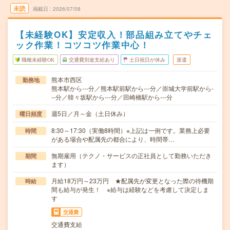
未読
掲載日
2026/07/08
【未経験OK】安定収入！部品組み立てやチェ
ック作業！コツコツ作業中心！
職種未経験OK
交通費別途支給あり
土日祝日が休み
派遣
熊本市西区
勤務地
熊本駅から---分／熊本駅前駅から---分／崇城大学前駅から-
--分／韓々坂駅から---分／田崎橋駅から---分
週5日／月～金（土日休み）
曜日頻度
8:30～17:30（実働8時間）※上記は一例です。業務上必要
時間
がある場合や配属先の都合により、時間帯…
無期雇用（テクノ・サービスの正社員として勤務いただき
期間
ます）
月給18万円～23万円 ★配属先が変更となった際の待機期
時給
間も給与が発生！ ※給与は経験などを考慮して決定しま
す
交通費
交通費支給