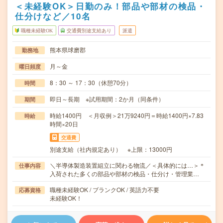
＜未経験OK＞日勤のみ！部品や部材の検品・
仕分けなど／10名
職種未経験OK
交通費別途支給あり
派遣
熊本県球磨郡
勤務地
月～金
曜日頻度
8：30 ～ 17：30（休憩70分）
時間
即日～長期 ※試用期間：2か月（同条件）
期間
時給1400円 ＜月収例＞21万9240円＝時給1400円×7.83
時給
時間×20日
交通費
別途支給（社内規定あり） ※上限：13000円
＼半導体製造装置組立に関わる物流／＜具体的には…＞＊
仕事内容
入荷された多くの部品や部材の検品・仕分け・管理業…
職種未経験OK / ブランクOK / 英語力不要
応募資格
未経験OK！