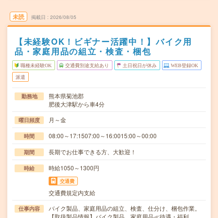
未読
掲載日
2026/08/05
【未経験OK！ビギナー活躍中！】バイク用
品・家庭用品の組立・検査・梱包
職種未経験OK
交通費別途支給あり
土日祝日が休み
WEB登録OK
派遣
熊本県菊池郡
勤務地
肥後大津駅から車4分
月～金
曜日頻度
08:00～17:1507:00～16:0015:00～00:00
時間
長期でお仕事できる方、大歓迎！
期間
時給1050～1300円
時給
交通費
交通費規定内支給
バイク製品、家庭用品の組立、検査、仕分け、梱包作業。
仕事内容
【取扱製品情報】バイク製品、家庭用品≪待遇・福利…