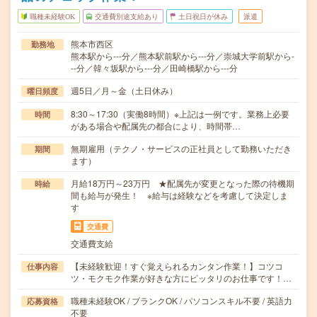
職種未経験OK
交通費別途支給あり
土日祝日が休み
派遣
熊本市西区
勤務地
熊本駅から---分／熊本駅前駅から---分／崇城大学前駅から-
--分／韓々坂駅から---分／田崎橋駅から---分
週5日／月～金（土日休み）
曜日頻度
8:30～17:30（実働8時間）※上記は一例です。業務上必要
時間
がある場合や配属先の都合により、時間帯…
無期雇用（テクノ・サービスの正社員として勤務いただき
期間
ます）
月給18万円～23万円 ★配属先が変更となった際の待機期
時給
間も給与が発生！ ※給与は経験などを考慮して決定しま
す
交通費
交通費支給
【未経験歓迎！すぐ覚えられるカンタン作業！】コツコ
仕事内容
ツ・モクモク作業が好きな方にピッタリのお仕事です！…
職種未経験OK / ブランクOK / パソコンスキル不要 / 英語力
応募資格
不要