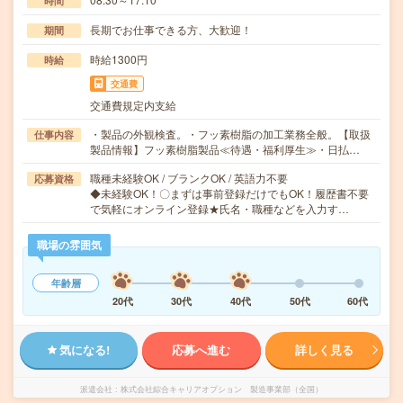
時間
長期でお仕事できる方、大歓迎！
期間
時給1300円
時給
交通費
交通費規定内支給
・製品の外観検査。・フッ素樹脂の加工業務全般。【取扱
仕事内容
製品情報】フッ素樹脂製品≪待遇・福利厚生≫・日払…
職種未経験OK / ブランクOK / 英語力不要
応募資格
◆未経験OK！〇まずは事前登録だけでもOK！履歴書不要
で気軽にオンライン登録★氏名・職種などを入力す…
職場の雰囲気
年齢層
20代
30代
40代
50代
60代
気になる!
応募へ進む
詳しく見る
派遣会社
株式会社綜合キャリアオプション 製造事業部（全国）