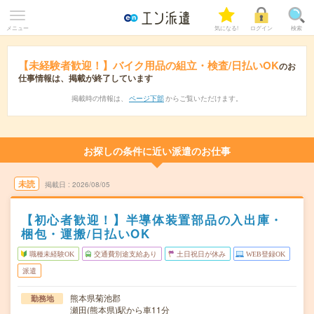
メニュー
気になる!
ログイン
検索
【未経験者歓迎！】バイク用品の組立・検査/日払いOK
のお
仕事情報は、掲載が終了しています
掲載時の情報は、
ページ下部
からご覧いただけます。
お探しの条件に近い派遣のお仕事
未読
掲載日
2026/08/05
【初心者歓迎！】半導体装置部品の入出庫・
梱包・運搬/日払いOK
職種未経験OK
交通費別途支給あり
土日祝日が休み
WEB登録OK
派遣
熊本県菊池郡
勤務地
瀬田(熊本県)駅から車11分