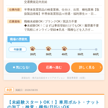
交通費規定内支給
半導体装置部品の検査業務。仕分け、出荷、梱包業務【取
仕事内容
扱製品情報】半導体装置部品≪待遇・福利厚生≫・日…
職種未経験OK / ブランクOK / 英語力不要
応募資格
◆未経験OK！〇まずは事前登録だけでもOK！履歴書不要
で気軽にオンライン登録★氏名・職種などを入力す…
職場の雰囲気
年齢層
20代
30代
40代
50代
60代
気になる!
応募へ進む
詳しく見る
派遣会社
株式会社綜合キャリアオプション 製造事業部（全国）
未読
掲載日
2026/08/05
【未経験スタートOK！】車用ボルト・ナット
の加工・検査・梱包/日払いOK