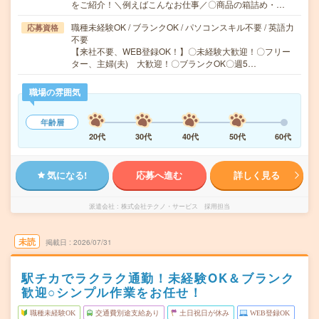
をご紹介！＼例えばこんなお仕事／〇商品の箱詰め・…
職種未経験OK / ブランクOK / パソコンスキル不要 / 英語力
応募資格
不要
【来社不要、WEB登録OK！】〇未経験大歓迎！〇フリー
ター、主婦(夫) 大歓迎！〇ブランクOK〇週5…
職場の雰囲気
年齢層
20代
30代
40代
50代
60代
気になる!
応募へ進む
詳しく見る
派遣会社
株式会社テクノ・サービス 採用担当
未読
掲載日
2026/07/31
駅チカでラクラク通勤！未経験OK＆ブランク
歓迎○シンプル作業をお任せ！
職種未経験OK
交通費別途支給あり
土日祝日が休み
WEB登録OK