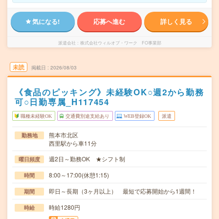
気になる!
応募へ進む
詳しく見る
派遣会社
株式会社ウィルオブ・ワーク FO事業部
未読
掲載日
2026/08/03
《食品のピッキング》未経験OK○週2から勤務
可○日勤専属_H117454
職種未経験OK
交通費別途支給あり
WEB登録OK
派遣
熊本市北区
勤務地
西里駅から車11分
週2日～勤務OK ★シフト制
曜日頻度
8:00～17:00(休憩1:15)
時間
即日～長期（3ヶ月以上） 最短で応募開始から1週間！
期間
時給1280円
時給