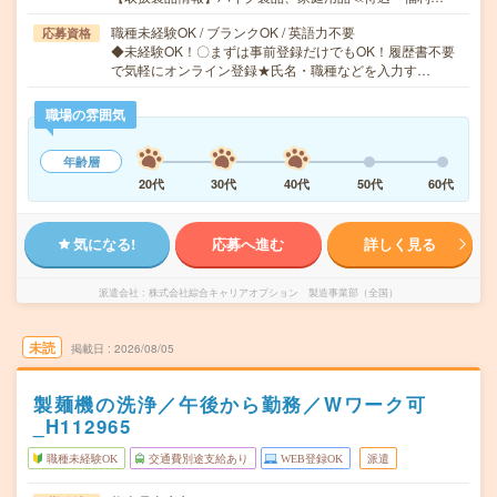
職種未経験OK / ブランクOK / 英語力不要
応募資格
◆未経験OK！〇まずは事前登録だけでもOK！履歴書不要
で気軽にオンライン登録★氏名・職種などを入力す…
職場の雰囲気
年齢層
20代
30代
40代
50代
60代
気になる!
応募へ進む
詳しく見る
派遣会社
株式会社綜合キャリアオプション 製造事業部（全国）
未読
掲載日
2026/08/05
製麺機の洗浄／午後から勤務／Wワーク可
_H112965
職種未経験OK
交通費別途支給あり
WEB登録OK
派遣