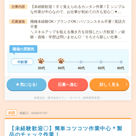
【未経験歓迎！すぐ覚えられるカンタン作業！】シンプル
仕事内容
な作業が中心なので、お仕事が初めての方も安心〇▼…
職種未経験OK / ブランクOK / パソコンスキル不要 / 英語力
応募資格
不要
＼スキルアップを狙える働き方を目指したい方歓迎！／経
験・資格・学歴は問いません◎「そろそろ新しい仕事…
職場の雰囲気
年齢層
20代
30代
40代
50代
60代
気になる!
応募へ進む
詳しく見る
派遣会社
株式会社テクノ・サービス（無期雇用派遣）
未読
掲載日
2026/07/07
【未経験歓迎〇】簡単コツコツ作業中心＊製
品のチェック作業！