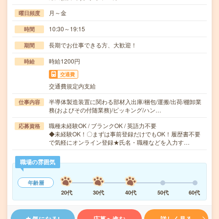
月～金
曜日頻度
10:30～19:15
時間
長期でお仕事できる方、大歓迎！
期間
時給1200円
時給
交通費
交通費規定内支給
半導体製造装置に関わる部材入出庫/梱包/運搬/出荷/棚卸業
仕事内容
務(およびその付随業務)/ピッキング/ハン…
職種未経験OK / ブランクOK / 英語力不要
応募資格
◆未経験OK！〇まずは事前登録だけでもOK！履歴書不要
で気軽にオンライン登録★氏名・職種などを入力す…
職場の雰囲気
年齢層
20代
30代
40代
50代
60代
気になる!
応募へ進む
詳しく見る