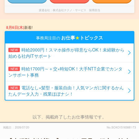
派遣会社
株式会社テクノ・サービス 採用担当
8月6日(木)
新着!
お仕事
★
トピックス
事務局注目の
時給2000円！スマホ操作が得意ならOK！未経験から
NEW
始める社内ITサポート
時給1700円～＋交×時短OK！大手NTT企業でカンタ
NEW
ンサポート事務
電話なし×髪型・服装自由！人気マンガに関するかん
NEW
たんデータ入力・残業ほぼナシ！
以下、掲載終了したお仕事情報です。
掲載日
2026/07/20
No.SCKO15183881-T3