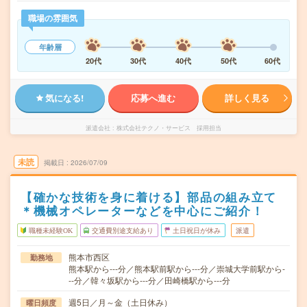
職場の雰囲気
年齢層
20代
30代
40代
50代
60代
気になる!
応募へ進む
詳しく見る
派遣会社
株式会社テクノ・サービス 採用担当
未読
掲載日
2026/07/09
【確かな技術を身に着ける】部品の組み立て
＊機械オペレーターなどを中心にご紹介！
職種未経験OK
交通費別途支給あり
土日祝日が休み
派遣
熊本市西区
勤務地
熊本駅から---分／熊本駅前駅から---分／崇城大学前駅から-
--分／韓々坂駅から---分／田崎橋駅から---分
週5日／月～金（土日休み）
曜日頻度