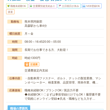
職種未経験OK
交通費別途支給あり
土日祝日が休み
WEB登録OK
派遣
熊本県阿蘇郡
勤務地
高森駅から車4分
月～金
曜日頻度
08:00～16:4520:00～05:00
時間
長期でお仕事できる方、大歓迎！
期間
時給1300円
時給
交通費
交通費規定内支給
・自動車用ファスナー、ボルト、ナットの製造業務、マシ
仕事内容
ンオペレーター、検査業務、品質管理、簡単作業、機…
職種未経験OK / ブランクOK / 英語力不要
応募資格
◆未経験OK！〇まずは事前登録だけでもOK！履歴書不要
で気軽にオンライン登録★氏名・職種などを入力す…
職場の雰囲気