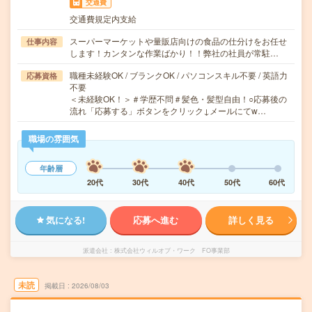
交通費
交通費規定内支給
スーパーマーケットや量販店向けの食品の仕分けをお任せ
仕事内容
します！カンタンな作業ばかり！！弊社の社員が常駐…
職種未経験OK / ブランクOK / パソコンスキル不要 / 英語力
応募資格
不要
＜未経験OK！＞＃学歴不問＃髪色・髪型自由！○応募後の
流れ「応募する」ボタンをクリック↓メールにてw…
職場の雰囲気
年齢層
20代
30代
40代
50代
60代
気になる!
応募へ進む
詳しく見る
派遣会社
株式会社ウィルオブ・ワーク FO事業部
未読
掲載日
2026/08/03