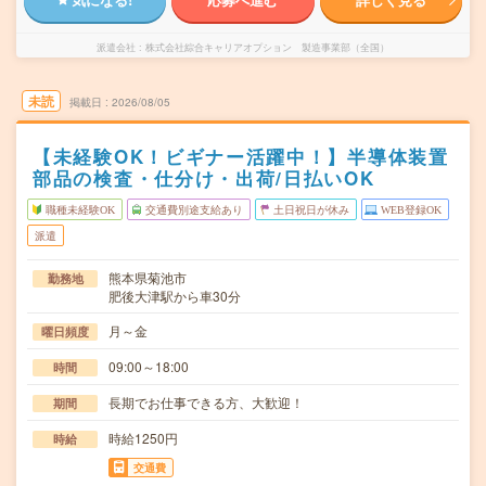
派遣会社
株式会社綜合キャリアオプション 製造事業部（全国）
未読
掲載日
2026/08/05
【未経験OK！ビギナー活躍中！】半導体装置
部品の検査・仕分け・出荷/日払いOK
職種未経験OK
交通費別途支給あり
土日祝日が休み
WEB登録OK
派遣
熊本県菊池市
勤務地
肥後大津駅から車30分
月～金
曜日頻度
09:00～18:00
時間
長期でお仕事できる方、大歓迎！
期間
時給1250円
時給
交通費