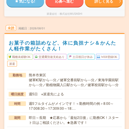
気になる!
応募へ進む
詳しく見る
派遣会社
株式会社MUSASHI
未読
掲載日
2026/08/01
お菓子の箱詰めなど、体に負担ナシ＆かんた
ん軽作業がたくさん！
職種未経験OK
交通費別途支給あり
土日祝日が休み
WEB登録OK
派遣
熊本市東区
勤務地
健軍町駅から---分／健軍交番前駅から---分／東海学園前駅
から---分／動植物園入口駅から---分／健軍校前駅から---分
週5日 ※派遣先による
曜日頻度
週5フルタイムがメインです！＜勤務時間の例＞8:00～
時間
17:008:30～17:309:00～18:…
即日～長期 ★応募から「最短2日後」に勤務OK！スター
期間
ト日はご相談ください。★急募です！