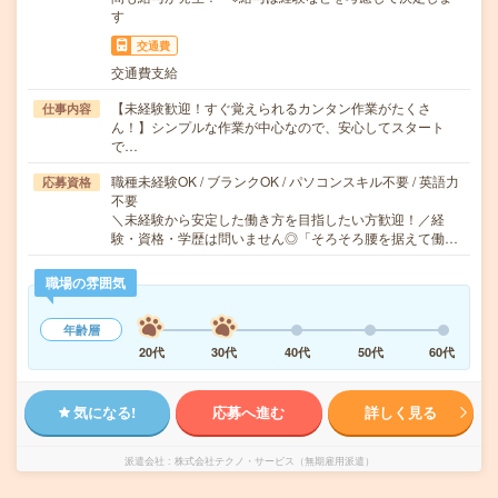
す
交通費
交通費支給
【未経験歓迎！すぐ覚えられるカンタン作業がたくさ
仕事内容
ん！】シンプルな作業が中心なので、安心してスタート
で…
職種未経験OK / ブランクOK / パソコンスキル不要 / 英語力
応募資格
不要
＼未経験から安定した働き方を目指したい方歓迎！／経
験・資格・学歴は問いません◎「そろそろ腰を据えて働…
職場の雰囲気
年齢層
20代
30代
40代
50代
60代
気になる!
応募へ進む
詳しく見る
派遣会社
株式会社テクノ・サービス（無期雇用派遣）