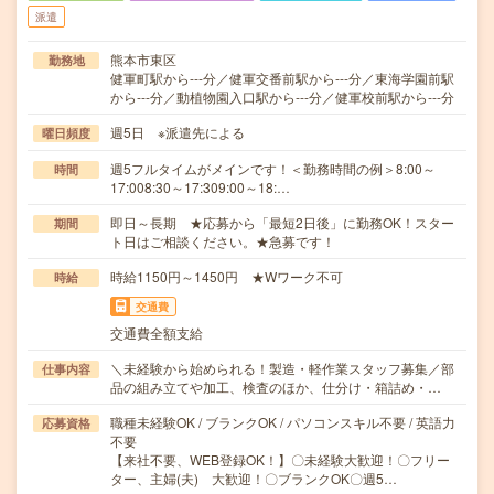
派遣
熊本市東区
勤務地
健軍町駅から---分／健軍交番前駅から---分／東海学園前駅
から---分／動植物園入口駅から---分／健軍校前駅から---分
週5日 ※派遣先による
曜日頻度
週5フルタイムがメインです！＜勤務時間の例＞8:00～
時間
17:008:30～17:309:00～18:…
即日～長期 ★応募から「最短2日後」に勤務OK！スター
期間
ト日はご相談ください。★急募です！
時給1150円～1450円 ★Wワーク不可
時給
交通費
交通費全額支給
＼未経験から始められる！製造・軽作業スタッフ募集／部
仕事内容
品の組み立てや加工、検査のほか、仕分け・箱詰め・…
職種未経験OK / ブランクOK / パソコンスキル不要 / 英語力
応募資格
不要
【来社不要、WEB登録OK！】〇未経験大歓迎！〇フリー
ター、主婦(夫) 大歓迎！〇ブランクOK〇週5…