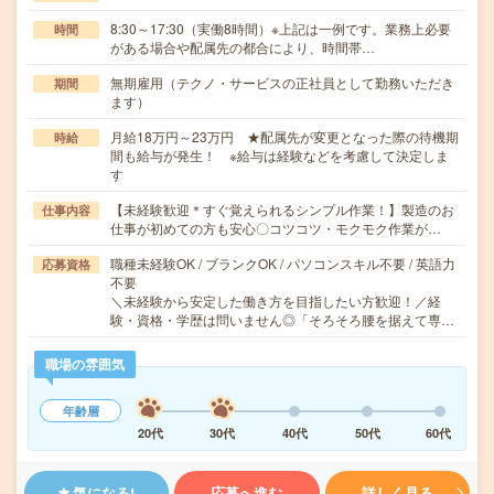
8:30～17:30（実働8時間）※上記は一例です。業務上必要
時間
がある場合や配属先の都合により、時間帯…
無期雇用（テクノ・サービスの正社員として勤務いただき
期間
ます）
月給18万円～23万円 ★配属先が変更となった際の待機期
時給
間も給与が発生！ ※給与は経験などを考慮して決定しま
す
【未経験歓迎＊すぐ覚えられるシンプル作業！】製造のお
仕事内容
仕事が初めての方も安心〇コツコツ・モクモク作業が…
職種未経験OK / ブランクOK / パソコンスキル不要 / 英語力
応募資格
不要
＼未経験から安定した働き方を目指したい方歓迎！／経
験・資格・学歴は問いません◎「そろそろ腰を据えて専…
職場の雰囲気
年齢層
20代
30代
40代
50代
60代
気になる!
応募へ進む
詳しく見る