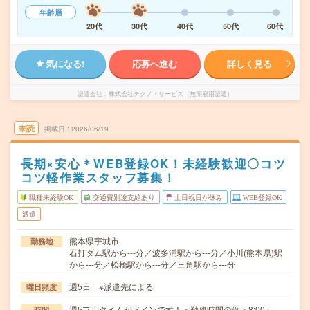
年齢層
20代
30代
40代
50代
60代
気になる!
応募へ進む
詳しく見る
派遣会社
株式会社テクノ・サービス（無期雇用派遣）
未読
掲載日
2026/06/19
長期×安心＊WEB登録OK！未経験歓迎〇コツ
コツ軽作業スタッフ募集！
職種未経験OK
交通費別途支給あり
土日祝日が休み
WEB登録OK
派遣
熊本県宇城市
勤務地
石打ダム駅から---分／波多浦駅から---分／小川(熊本県)駅
から---分／松橋駅から---分／三角駅から---分
週5日 ※派遣先による
曜日頻度
週5フルタイムがメインです！＜勤務時間の例＞8:00～
時間