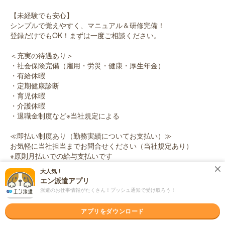
【未経験でも安心】
シンプルで覚えやすく、マニュアル＆研修完備！
登録だけでもOK！まずは一度ご相談ください。
＜充実の待遇あり＞
・社会保険完備（雇用・労災・健康・厚生年金）
・有給休暇
・定期健康診断
・育児休暇
・介護休暇
・退職金制度など※当社規定による
≪即払い制度あり（勤務実績についてお支払い）≫
お気軽に当社担当までお問合せください（当社規定あり）
※原則月払いでの給与支払いです
大人気！
応募資格
エン派遣アプリ
職種未経験OK / ブランクOK / 英語力不要
派遣のお仕事情報がたくさん！プッシュ通知で受け取ろう！
【来社不要、WEB登録OK！】
〇未経験大歓迎！
アプリをダウンロード
〇フリーター、主婦(夫) 大歓迎！