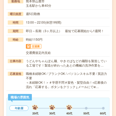
熊本県山鹿市
勤務地
玉名駅から車40分
週5日勤務
曜日頻度
13:00～22:00(休憩1時間)
時間
即日～長期（3ヶ月以上） 最短で応募開始から1週間！
期間
時給1150円
時給
交通費
交通費規定内支給
うどんやちゃんぽん麺、やきそばなどの麺類を製造してい
仕事内容
る工場です！製造が終わったあとの機械の洗浄作業を…
職種未経験OK / ブランクOK / パソコンスキル不要 / 英語力
応募資格
不要
＜未経験OK！＞＃学歴不問＃髪色・髪型自由！○応募後の
流れ「応募する」ボタンをクリック↓メールにてw…
職場の雰囲気
年齢層
20代
30代
40代
50代
60代