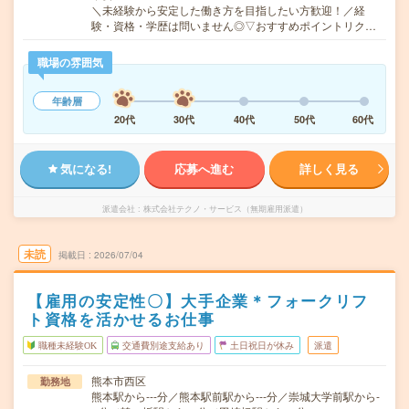
＼未経験から安定した働き方を目指したい方歓迎！／経
験・資格・学歴は問いません◎▽おすすめポイントリク…
職場の雰囲気
年齢層
20代
30代
40代
50代
60代
気になる!
応募へ進む
詳しく見る
派遣会社
株式会社テクノ・サービス（無期雇用派遣）
未読
掲載日
2026/07/04
【雇用の安定性〇】大手企業＊フォークリフ
ト資格を活かせるお仕事
職種未経験OK
交通費別途支給あり
土日祝日が休み
派遣
熊本市西区
勤務地
熊本駅から---分／熊本駅前駅から---分／崇城大学前駅から-