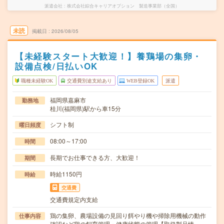
派遣会社
株式会社綜合キャリアオプション 製造事業部（全国）
未読
掲載日
2026/08/05
【未経験スタート大歓迎！】養鶏場の集卵・
設備点検/日払いOK
職種未経験OK
交通費別途支給あり
WEB登録OK
派遣
福岡県嘉麻市
勤務地
桂川(福岡県)駅から車15分
シフト制
曜日頻度
08:00～17:00
時間
長期でお仕事できる方、大歓迎！
期間
時給1150円
時給
交通費
交通費規定内支給
鶏の集卵、農場設備の見回り餌やり機や掃除用機械の動作
仕事内容
確認など鶏の飼育管理・健康状態の管理【取扱製品情…