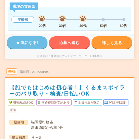
職場の雰囲気
年齢層
20代
30代
40代
50代
60代
気になる!
応募へ進む
詳しく見る
派遣会社
株式会社ウィルオブ・ワーク FO事業部
未読
掲載日
2026/08/05
【誰でもはじめは初心者！】くるまスポイラ
ーのバリ取り・検査/日払いOK
職種未経験OK
交通費別途支給あり
土日祝日が休み
WEB登録OK
派遣
福岡県行橋市
勤務地
新田原駅から車7分
月～金
曜日頻度