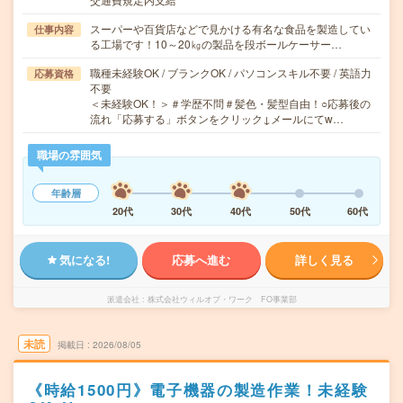
スーパーや百貨店などで見かける有名な食品を製造してい
仕事内容
る工場です！10～20㎏の製品を段ボールケーサー…
職種未経験OK / ブランクOK / パソコンスキル不要 / 英語力
応募資格
不要
＜未経験OK！＞＃学歴不問＃髪色・髪型自由！○応募後の
流れ「応募する」ボタンをクリック↓メールにてw…
職場の雰囲気
年齢層
20代
30代
40代
50代
60代
気になる!
応募へ進む
詳しく見る
派遣会社
株式会社ウィルオブ・ワーク FO事業部
未読
掲載日
2026/08/05
《時給1500円》電子機器の製造作業！未経験