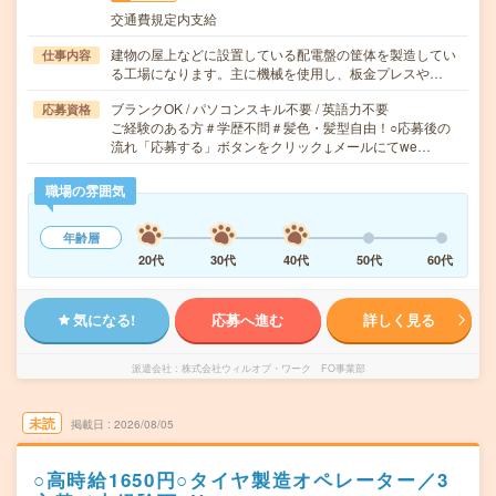
交通費規定内支給
建物の屋上などに設置している配電盤の筐体を製造してい
仕事内容
る工場になります。主に機械を使用し、板金プレスや…
ブランクOK / パソコンスキル不要 / 英語力不要
応募資格
ご経験のある方＃学歴不問＃髪色・髪型自由！○応募後の
流れ「応募する」ボタンをクリック↓メールにてwe…
職場の雰囲気
年齢層
20代
30代
40代
50代
60代
気になる!
応募へ進む
詳しく見る
派遣会社
株式会社ウィルオブ・ワーク FO事業部
未読
掲載日
2026/08/05
○高時給1650円○タイヤ製造オペレーター／3