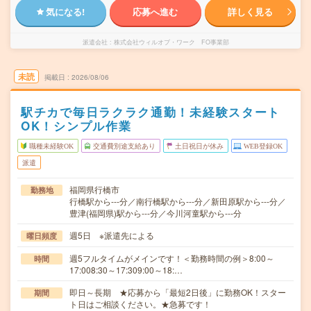
気になる!
応募へ進む
詳しく見る
派遣会社
株式会社ウィルオブ・ワーク FO事業部
未読
掲載日
2026/08/06
駅チカで毎日ラクラク通勤！未経験スタート
OK！シンプル作業
職種未経験OK
交通費別途支給あり
土日祝日が休み
WEB登録OK
派遣
福岡県行橋市
勤務地
行橋駅から---分／南行橋駅から---分／新田原駅から---分／
豊津(福岡県)駅から---分／今川河童駅から---分
週5日 ※派遣先による
曜日頻度
週5フルタイムがメインです！＜勤務時間の例＞8:00～
時間
17:008:30～17:309:00～18:…
即日～長期 ★応募から「最短2日後」に勤務OK！スター
期間
ト日はご相談ください。★急募です！