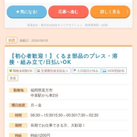
気になる!
応募へ進む
詳しく見る
派遣会社
株式会社綜合キャリアオプション 製造事業部（全国）
未読
掲載日
2026/08/05
【初心者歓迎！】くるま部品のプレス・溶
接・組み立て/日払いOK
職種未経験OK
交通費別途支給あり
土日祝日が休み
WEB登録OK
派遣
福岡県直方市
勤務地
中泉駅から車2分
月～金
曜日頻度
06:30～15:3015:30～00:3017:30～02:30
時間
長期でお仕事できる方、大歓迎！
期間
時給1200円
時給