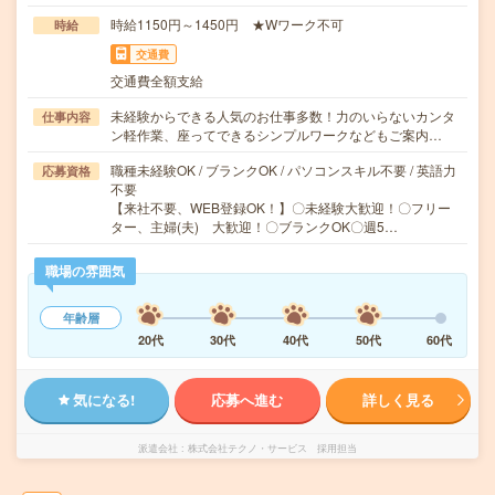
時給1150円～1450円 ★Wワーク不可
時給
交通費
交通費全額支給
未経験からできる人気のお仕事多数！力のいらないカンタ
仕事内容
ン軽作業、座ってできるシンプルワークなどもご案内…
職種未経験OK / ブランクOK / パソコンスキル不要 / 英語力
応募資格
不要
【来社不要、WEB登録OK！】〇未経験大歓迎！〇フリー
ター、主婦(夫) 大歓迎！〇ブランクOK〇週5…
職場の雰囲気
年齢層
20代
30代
40代
50代
60代
気になる!
応募へ進む
詳しく見る
派遣会社
株式会社テクノ・サービス 採用担当