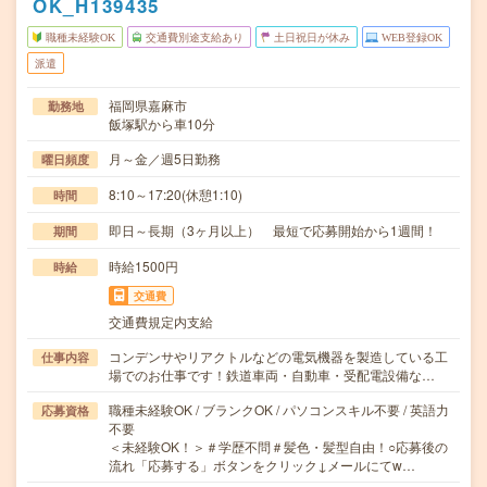
OK_H139435
職種未経験OK
交通費別途支給あり
土日祝日が休み
WEB登録OK
派遣
福岡県嘉麻市
勤務地
飯塚駅から車10分
月～金／週5日勤務
曜日頻度
8:10～17:20(休憩1:10)
時間
即日～長期（3ヶ月以上） 最短で応募開始から1週間！
期間
時給1500円
時給
交通費
交通費規定内支給
コンデンサやリアクトルなどの電気機器を製造している工
仕事内容
場でのお仕事です！鉄道車両・自動車・受配電設備な…
職種未経験OK / ブランクOK / パソコンスキル不要 / 英語力
応募資格
不要
＜未経験OK！＞＃学歴不問＃髪色・髪型自由！○応募後の
流れ「応募する」ボタンをクリック↓メールにてw…