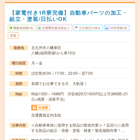
【家電付き1R寮完備】自動車パーツの加工・
組立・塗装/日払いOK
職種未経験OK
交通費別途支給あり
土日祝日が休み
WEB登録OK
派遣
北九州市八幡東区
勤務地
八幡(福岡県)駅から車10分
月～金
曜日頻度
(2交替)8:00～17:00、22:00～翌7:00
時間
長期でお仕事できる方、大歓迎！
期間
時給1350～1688円 月収例29万1000円以上可(8時間×21
時給
日+残業・深夜手当)
交通費
交通費規定内支給
≪自動車車体に使用する部品の製造作業≫＊足回りに使用
仕事内容
する部品の組立・溶接・塗装・検査＊製造補助作業＊…