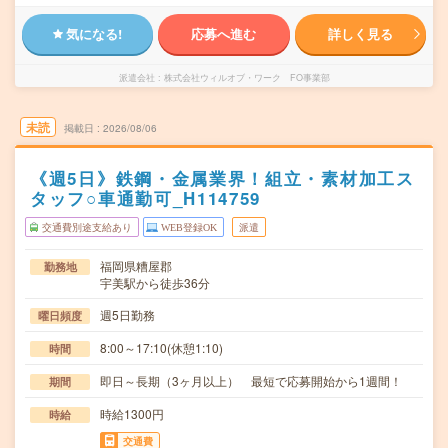
気になる!
応募へ進む
詳しく見る
派遣会社
株式会社ウィルオブ・ワーク FO事業部
未読
掲載日
2026/08/06
《週5日》鉄鋼・金属業界！組立・素材加工ス
タッフ○車通勤可_H114759
交通費別途支給あり
WEB登録OK
派遣
福岡県糟屋郡
勤務地
宇美駅から徒歩36分
週5日勤務
曜日頻度
8:00～17:10(休憩1:10)
時間
即日～長期（3ヶ月以上） 最短で応募開始から1週間！
期間
時給1300円
時給
交通費