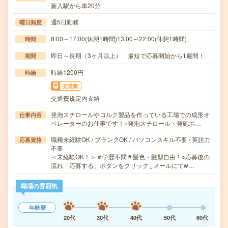
新入駅から車20分
週5日勤務
曜日頻度
8:00～17:00(休憩1時間)13:00～22:00(休憩1時間)
時間
即日～長期（3ヶ月以上） 最短で応募開始から1週間！
期間
時給1200円
時給
交通費
交通費規定内支給
発泡スチロールやコルク製品を作っている工場での成形オ
仕事内容
ペレーターのお仕事です！○発泡スチロール・発砲ポ…
職種未経験OK / ブランクOK / パソコンスキル不要 / 英語力
応募資格
不要
＜未経験OK！＞＃学歴不問＃髪色・髪型自由！○応募後の
流れ「応募する」ボタンをクリック↓メールにてw…
職場の雰囲気
年齢層
20代
30代
40代
50代
60代