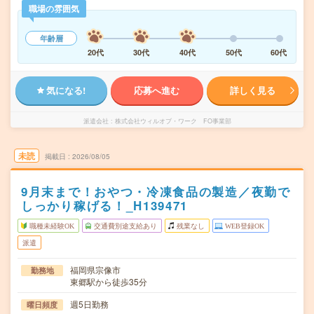
職場の雰囲気
年齢層
20代
30代
40代
50代
60代
気になる!
応募へ進む
詳しく見る
派遣会社
株式会社ウィルオブ・ワーク FO事業部
未読
掲載日
2026/08/05
9月末まで！おやつ・冷凍食品の製造／夜勤で
しっかり稼げる！_H139471
職種未経験OK
交通費別途支給あり
残業なし
WEB登録OK
派遣
福岡県宗像市
勤務地
東郷駅から徒歩35分
週5日勤務
曜日頻度