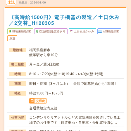
未読
掲載日
2026/08/06
《高時給1500円》電子機器の製造／土日休み
／2交替_H120305
職種未経験OK
交通費別途支給あり
土日祝日が休み
WEB登録OK
派遣
福岡県嘉麻市
勤務地
飯塚駅から車10分
月～金／週5日勤務
曜日頻度
8:10～17:20(休憩1:10)19:40～4:40(休憩1時間)
時間
即日～長期（3ヶ月以上） 最短で応募開始から1週間！
期間
時給1500円～1875円
時給
交通費
交通費規定内支給
コンデンサやリアクトルなどの電気機器を製造している工
仕事内容
場でのお仕事です！鉄道車両・自動車・受配電設備な…