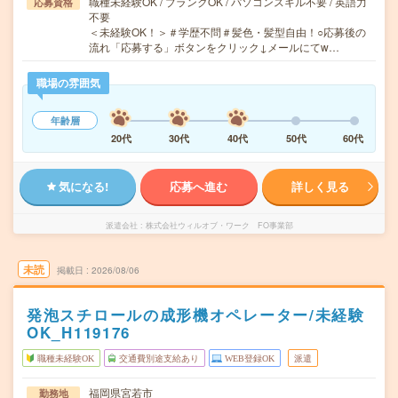
職種未経験OK / ブランクOK / パソコンスキル不要 / 英語力
応募資格
不要
＜未経験OK！＞＃学歴不問＃髪色・髪型自由！○応募後の
流れ「応募する」ボタンをクリック↓メールにてw…
職場の雰囲気
年齢層
20代
30代
40代
50代
60代
気になる!
応募へ進む
詳しく見る
派遣会社
株式会社ウィルオブ・ワーク FO事業部
未読
掲載日
2026/08/06
発泡スチロールの成形機オペレーター/未経験
OK_H119176
職種未経験OK
交通費別途支給あり
WEB登録OK
派遣
福岡県宮若市
勤務地