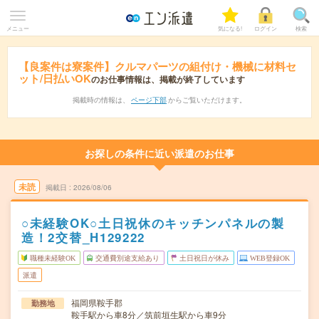
メニュー
気になる!
ログイン
検索
【良案件は寮案件】クルマパーツの組付け・機械に材料セ
ット/日払いOK
のお仕事情報は、掲載が終了しています
掲載時の情報は、
ページ下部
からご覧いただけます。
お探しの条件に近い派遣のお仕事
未読
掲載日
2026/08/06
○未経験OK○土日祝休のキッチンパネルの製
造！2交替_H129222
職種未経験OK
交通費別途支給あり
土日祝日が休み
WEB登録OK
派遣
福岡県鞍手郡
勤務地
鞍手駅から車8分／筑前垣生駅から車9分