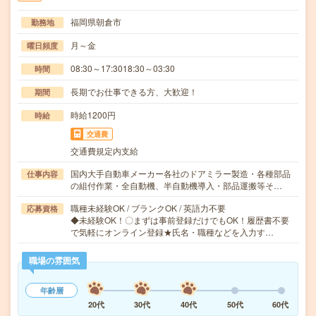
福岡県朝倉市
勤務地
月～金
曜日頻度
08:30～17:3018:30～03:30
時間
長期でお仕事できる方、大歓迎！
期間
時給1200円
時給
交通費
交通費規定内支給
国内大手自動車メーカー各社のドアミラー製造・各種部品
仕事内容
の組付作業・全自動機、半自動機導入・部品運搬等そ…
職種未経験OK / ブランクOK / 英語力不要
応募資格
◆未経験OK！〇まずは事前登録だけでもOK！履歴書不要
で気軽にオンライン登録★氏名・職種などを入力す…
職場の雰囲気
年齢層
20代
30代
40代
50代
60代