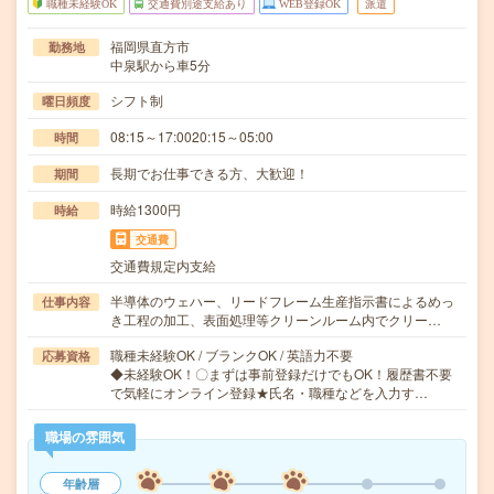
職種未経験OK
交通費別途支給あり
WEB登録OK
派遣
福岡県直方市
勤務地
中泉駅から車5分
シフト制
曜日頻度
08:15～17:0020:15～05:00
時間
長期でお仕事できる方、大歓迎！
期間
時給1300円
時給
交通費
交通費規定内支給
半導体のウェハー、リードフレーム生産指示書によるめっ
仕事内容
き工程の加工、表面処理等クリーンルーム内でクリー…
職種未経験OK / ブランクOK / 英語力不要
応募資格
◆未経験OK！〇まずは事前登録だけでもOK！履歴書不要
で気軽にオンライン登録★氏名・職種などを入力す…
職場の雰囲気
年齢層