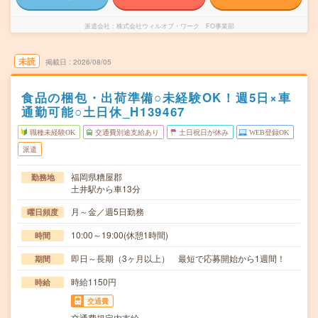
派遣会社
株式会社ウィルオブ・ワーク FO事業部
未読
掲載日
2026/08/05
食品の梱包・出荷準備○未経験OK！週5日×車
通勤可能○土日休_H139467
職種未経験OK
交通費別途支給あり
土日祝日が休み
WEB登録OK
派遣
福岡県糟屋郡
勤務地
土井駅から車13分
月～金／週5日勤務
曜日頻度
10:00～19:00(休憩1時間)
時間
即日～長期（3ヶ月以上） 最短で応募開始から1週間！
期間
時給1150円
時給
交通費
交通費規定内支給