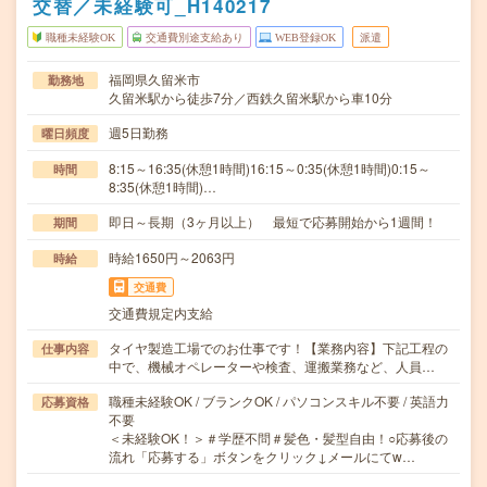
交替／未経験可_H140217
職種未経験OK
交通費別途支給あり
WEB登録OK
派遣
福岡県久留米市
勤務地
久留米駅から徒歩7分／西鉄久留米駅から車10分
週5日勤務
曜日頻度
8:15～16:35(休憩1時間)16:15～0:35(休憩1時間)0:15～
時間
8:35(休憩1時間)…
即日～長期（3ヶ月以上） 最短で応募開始から1週間！
期間
時給1650円～2063円
時給
交通費
交通費規定内支給
タイヤ製造工場でのお仕事です！【業務内容】下記工程の
仕事内容
中で、機械オペレーターや検査、運搬業務など、人員…
職種未経験OK / ブランクOK / パソコンスキル不要 / 英語力
応募資格
不要
＜未経験OK！＞＃学歴不問＃髪色・髪型自由！○応募後の
流れ「応募する」ボタンをクリック↓メールにてw…