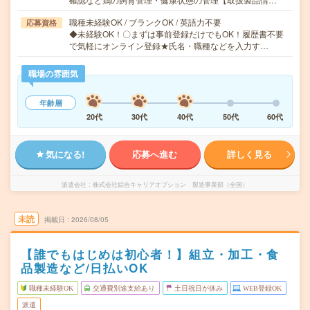
職種未経験OK / ブランクOK / 英語力不要
応募資格
◆未経験OK！〇まずは事前登録だけでもOK！履歴書不要
で気軽にオンライン登録★氏名・職種などを入力す…
職場の雰囲気
年齢層
20代
30代
40代
50代
60代
気になる!
応募へ進む
詳しく見る
派遣会社
株式会社綜合キャリアオプション 製造事業部（全国）
未読
掲載日
2026/08/05
【誰でもはじめは初心者！】組立・加工・食
品製造など/日払いOK
職種未経験OK
交通費別途支給あり
土日祝日が休み
WEB登録OK
派遣