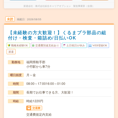
派遣会社
株式会社綜合キャリアオプション 製造事業部（全国）
未読
掲載日
2026/08/05
【未経験の方大歓迎！】くるまプラ部品の組
付け・検査・箱詰め/日払いOK
職種未経験OK
交通費別途支給あり
土日祝日が休み
WEB登録OK
派遣
福岡県鞍手郡
勤務地
小竹駅から車7分
月～金
曜日頻度
08:00～17:0016:00～01:00
時間
長期でお仕事できる方、大歓迎！
期間
時給1220円
時給
交通費
交通費規定内支給