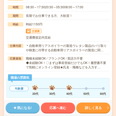
08:30～17:3020:30～05:3008:00～17:00
時間
長期でお仕事できる方、大歓迎！
期間
時給1150円
時給
交通費
交通費規定内支給
＊自動車用リアスポイラーの製造ウレタン製品のバリ取り
仕事内容
や検査に付帯する自動車用リアスポイラーの製造に関…
職種未経験OK / ブランクOK / 英語力不要
応募資格
◆未経験OK！〇まずは事前登録だけでもOK！履歴書不要
で気軽にオンライン登録★氏名・職種などを入力す…
職場の雰囲気
年齢層
20代
30代
40代
50代
60代
気になる!
応募へ進む
詳しく見る