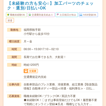
【未経験の方も安心○】加工パーツのチェッ
ク・選別/日払いOK
職種未経験OK
交通費別途支給あり
土日祝日が休み
WEB登録OK
派遣
福岡県鞍手郡
勤務地
小竹駅から徒歩10分
月～金
曜日頻度
06:00～15:0017:10～02:10
時間
長期でお仕事できる方、大歓迎！
期間
時給1200円
時給
交通費
交通費規定内支給
自動車部品のプレス業務、溶接業務、組立業務【取扱製品
仕事内容
情報】自動車ボディー部品≪待遇・福利厚生≫・日払…
職種未経験OK / ブランクOK / 英語力不要
応募資格
◆未経験OK！〇まずは事前登録だけでもOK！履歴書不要
で気軽にオンライン登録★氏名・職種などを入力す…