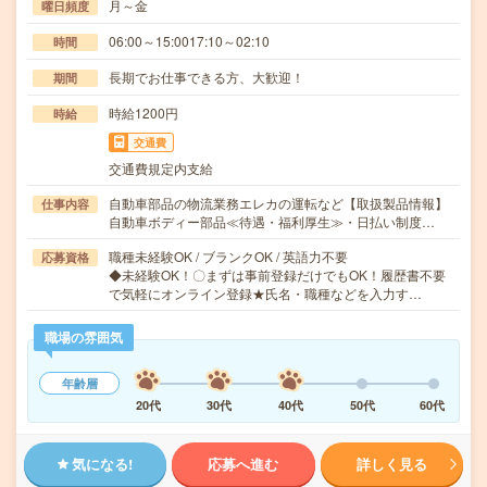
月～金
曜日頻度
06:00～15:0017:10～02:10
時間
長期でお仕事できる方、大歓迎！
期間
時給1200円
時給
交通費
交通費規定内支給
自動車部品の物流業務エレカの運転など【取扱製品情報】
仕事内容
自動車ボディー部品≪待遇・福利厚生≫・日払い制度…
職種未経験OK / ブランクOK / 英語力不要
応募資格
◆未経験OK！〇まずは事前登録だけでもOK！履歴書不要
で気軽にオンライン登録★氏名・職種などを入力す…
職場の雰囲気
年齢層
20代
30代
40代
50代
60代
気になる!
応募へ進む
詳しく見る