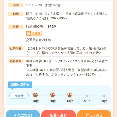
17:30～1:00(休憩1時間)
時間
即日～短期（3ヶ月未満） 最短で応募開始から1週間！※
期間
就業終了予定日：2022/09/29
時給1500円～1875円
時給
交通費
交通費規定内支給
【急募】おやつや冷凍食品を製造している工場○新製品の
仕事内容
立ち上げに携わりませんか！人気の工場ですので早い…
職種未経験OK / ブランクOK / パソコンスキル不要 / 英語力
応募資格
不要
＜未経験OK！＞＃学歴不問＃髪色・髪型自由！○応募後の
流れ「応募する」ボタンをクリック↓メールにてw…
職場の雰囲気
年齢層
20代
30代
40代
50代
60代
気になる!
応募へ進む
詳しく見る