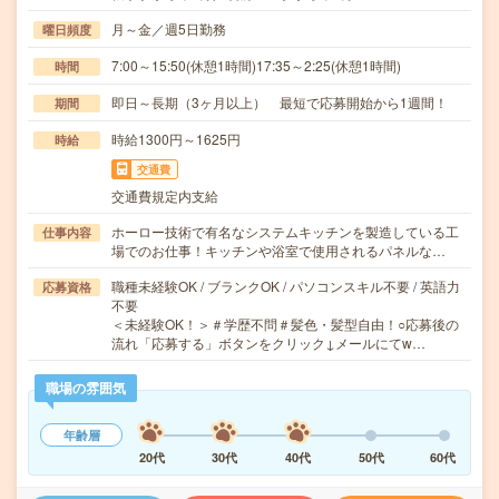
月～金／週5日勤務
曜日頻度
7:00～15:50(休憩1時間)17:35～2:25(休憩1時間)
時間
即日～長期（3ヶ月以上） 最短で応募開始から1週間！
期間
時給1300円～1625円
時給
交通費
交通費規定内支給
ホーロー技術で有名なシステムキッチンを製造している工
仕事内容
場でのお仕事！キッチンや浴室で使用されるパネルな…
職種未経験OK / ブランクOK / パソコンスキル不要 / 英語力
応募資格
不要
＜未経験OK！＞＃学歴不問＃髪色・髪型自由！○応募後の
流れ「応募する」ボタンをクリック↓メールにてw…
職場の雰囲気
年齢層
20代
30代
40代
50代
60代