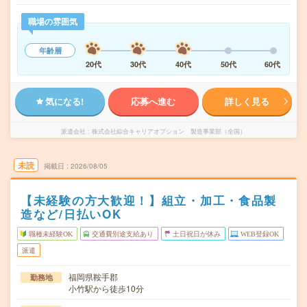
職場の雰囲気
年齢層
20代
30代
40代
50代
60代
気になる!
応募へ進む
詳しく見る
派遣会社
株式会社綜合キャリアオプション 製造事業部（全国）
未読
掲載日
2026/08/05
【未経験の方大歓迎！】組立・加工・食品製
造など/日払いOK
職種未経験OK
交通費別途支給あり
土日祝日が休み
WEB登録OK
派遣
福岡県鞍手郡
勤務地
小竹駅から徒歩10分