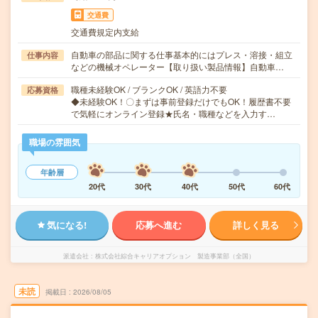
交通費
交通費規定内支給
自動車の部品に関する仕事基本的にはプレス・溶接・組立
仕事内容
などの機械オペレーター【取り扱い製品情報】自動車…
職種未経験OK / ブランクOK / 英語力不要
応募資格
◆未経験OK！〇まずは事前登録だけでもOK！履歴書不要
で気軽にオンライン登録★氏名・職種などを入力す…
職場の雰囲気
年齢層
20代
30代
40代
50代
60代
気になる!
応募へ進む
詳しく見る
派遣会社
株式会社綜合キャリアオプション 製造事業部（全国）
未読
掲載日
2026/08/05