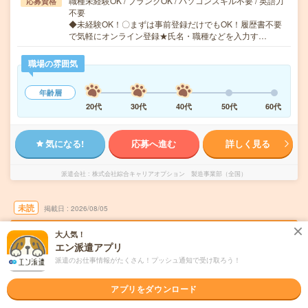
職種未経験OK / ブランクOK / パソコンスキル不要 / 英語力
応募資格
不要
◆未経験OK！〇まずは事前登録だけでもOK！履歴書不要
で気軽にオンライン登録★氏名・職種などを入力す…
職場の雰囲気
年齢層
20代
30代
40代
50代
60代
気になる!
応募へ進む
詳しく見る
派遣会社
株式会社綜合キャリアオプション 製造事業部（全国）
未読
掲載日
2026/08/05
大人気！
【高時給＊】自動車部品の加工・組立・塗装/
エン派遣アプリ
日払いOK
派遣のお仕事情報がたくさん！プッシュ通知で受け取ろう！
職種未経験OK
交通費別途支給あり
土日祝日が休み
WEB登録OK
アプリをダウンロード
派遣