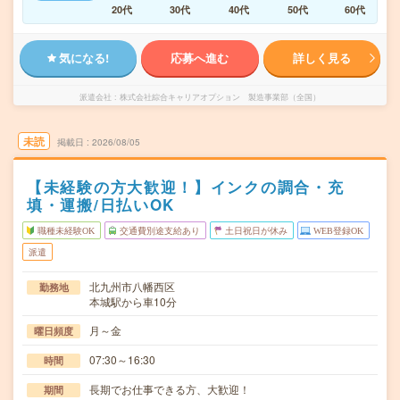
20代
30代
40代
50代
60代
気になる!
応募へ進む
詳しく見る
派遣会社
株式会社綜合キャリアオプション 製造事業部（全国）
未読
掲載日
2026/08/05
【未経験の方大歓迎！】インクの調合・充
填・運搬/日払いOK
職種未経験OK
交通費別途支給あり
土日祝日が休み
WEB登録OK
派遣
北九州市八幡西区
勤務地
本城駅から車10分
月～金
曜日頻度
07:30～16:30
時間
長期でお仕事できる方、大歓迎！
期間