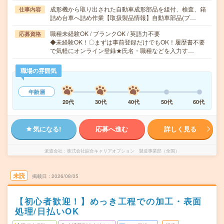
成形機から取り出された自動車成形部品を組付、検査、箱
仕事内容
詰め台車へ詰め作業【取扱製品情報】自動車部品(プ…
職種未経験OK / ブランクOK / 英語力不要
応募資格
◆未経験OK！〇まずは事前登録だけでもOK！履歴書不要
で気軽にオンライン登録★氏名・職種などを入力す…
職場の雰囲気
年齢層
20代
30代
40代
50代
60代
気になる!
応募へ進む
詳しく見る
派遣会社
株式会社綜合キャリアオプション 製造事業部（全国）
未読
掲載日
2026/08/05
【初心者歓迎！】めっき工程での加工・表面
処理/日払いOK