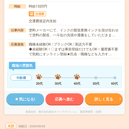
時給1320円
時給
交通費
交通費規定内支給
塗料メーカーにて、インクの製造業務インクを混ぜ合わせ
仕事内容
て塗料の製造、一斗缶の充填や運搬をしていただきま…
職種未経験OK / ブランクOK / 英語力不要
応募資格
◆未経験OK！〇まずは事前登録だけでもOK！履歴書不要
で気軽にオンライン登録★氏名・職種などを入力す…
職場の雰囲気
年齢層
20代
30代
40代
50代
60代
気になる!
応募へ進む
詳しく見る
派遣会社
株式会社綜合キャリアオプション 製造事業部（全国）
未読
掲載日
2026/08/05