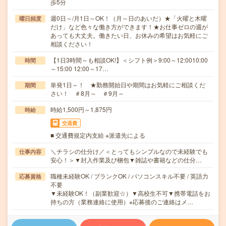
歩5分
週0日～/月1日～OK！（月～日のあいだ）★「火曜と木曜
曜日頻度
だけ」など色々な働き方ができます！★お仕事ゼロの週が
あっても大丈夫。働きたい日、お休みの希望はお気軽にご
相談ください！
【1日3時間～も相談OK!】＜シフト例＞9:00～12:0010:00
時間
～15:00 12:00～17…
単発1日～！ ★勤務開始日や期間はお気軽にご相談くだ
期間
さい！ ＃8月～ ＃9月～
時給1,500円～1,875円
時給
交通費
■ 交通費規定内支給 ※派遣先による
＼チラシの仕分け／＜とってもシンプルなので未経験でも
仕事内容
安心！＞▼封入作業及び梱包▼雑誌や書籍などの仕分…
職種未経験OK / ブランクOK / パソコンスキル不要 / 英語力
応募資格
不要
▼未経験OK！（副業歓迎☆）▼高校生不可▼携帯電話をお
持ちの方（業務連絡に使用）※応募後のご連絡はメ…