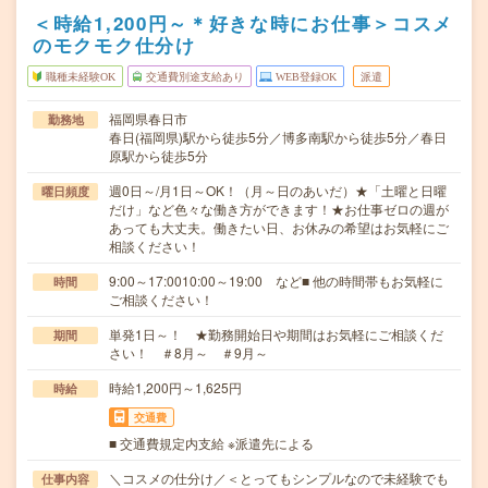
＜時給1,200円～＊好きな時にお仕事＞コスメ
のモクモク仕分け
職種未経験OK
交通費別途支給あり
WEB登録OK
派遣
福岡県春日市
勤務地
春日(福岡県)駅から徒歩5分／博多南駅から徒歩5分／春日
原駅から徒歩5分
週0日～/月1日～OK！（月～日のあいだ）★「土曜と日曜
曜日頻度
だけ」など色々な働き方ができます！★お仕事ゼロの週が
あっても大丈夫。働きたい日、お休みの希望はお気軽にご
相談ください！
9:00～17:0010:00～19:00 など■ 他の時間帯もお気軽に
時間
ご相談ください！
単発1日～！ ★勤務開始日や期間はお気軽にご相談くだ
期間
さい！ ＃8月～ ＃9月～
時給1,200円～1,625円
時給
交通費
■ 交通費規定内支給 ※派遣先による
＼コスメの仕分け／＜とってもシンプルなので未経験でも
仕事内容