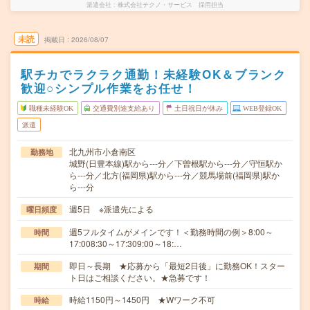
派遣会社
株式会社テクノ・サービス 採用担当
未読
掲載日
2026/08/07
駅チカでラクラク通勤！未経験OK＆ブランク
歓迎○シンプル作業をお任せ！
職種未経験OK
交通費別途支給あり
土日祝日が休み
WEB登録OK
派遣
北九州市小倉南区
勤務地
城野(日豊本線)駅から---分／下曽根駅から---分／守恒駅か
ら---分／北方(福岡県)駅から---分／競馬場前(福岡県)駅か
ら---分
週5日 ※派遣先による
曜日頻度
週5フルタイムがメインです！＜勤務時間の例＞8:00～
時間
17:008:30～17:309:00～18:…
即日～長期 ★応募から「最短2日後」に勤務OK！スター
期間
ト日はご相談ください。★急募です！
時給1150円～1450円 ★Wワーク不可
時給