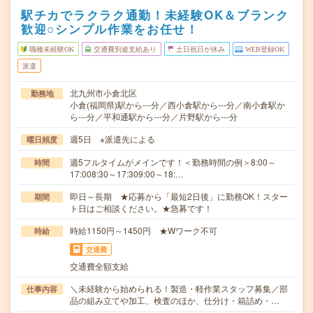
駅チカでラクラク通勤！未経験OK＆ブランク
歓迎○シンプル作業をお任せ！
職種未経験OK
交通費別途支給あり
土日祝日が休み
WEB登録OK
派遣
北九州市小倉北区
勤務地
小倉(福岡県)駅から---分／西小倉駅から---分／南小倉駅か
ら---分／平和通駅から---分／片野駅から---分
週5日 ※派遣先による
曜日頻度
週5フルタイムがメインです！＜勤務時間の例＞8:00～
時間
17:008:30～17:309:00～18:…
即日～長期 ★応募から「最短2日後」に勤務OK！スター
期間
ト日はご相談ください。★急募です！
時給1150円～1450円 ★Wワーク不可
時給
交通費
交通費全額支給
＼未経験から始められる！製造・軽作業スタッフ募集／部
仕事内容
品の組み立てや加工、検査のほか、仕分け・箱詰め・…