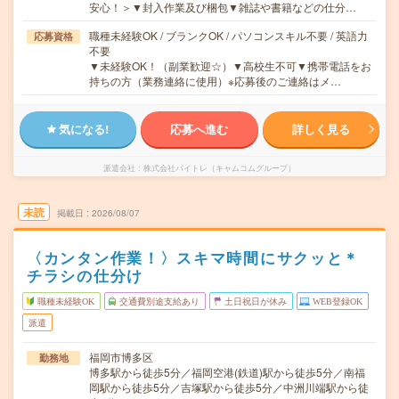
安心！＞▼封入作業及び梱包▼雑誌や書籍などの仕分…
職種未経験OK / ブランクOK / パソコンスキル不要 / 英語力
応募資格
不要
▼未経験OK！（副業歓迎☆）▼高校生不可▼携帯電話をお
持ちの方（業務連絡に使用）※応募後のご連絡はメ…
気になる!
応募へ進む
詳しく見る
派遣会社
株式会社バイトレ（キャムコムグループ）
未読
掲載日
2026/08/07
〈カンタン作業！〉スキマ時間にサクッと＊
チラシの仕分け
職種未経験OK
交通費別途支給あり
土日祝日が休み
WEB登録OK
派遣
福岡市博多区
勤務地
博多駅から徒歩5分／福岡空港(鉄道)駅から徒歩5分／南福
岡駅から徒歩5分／吉塚駅から徒歩5分／中洲川端駅から徒