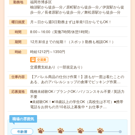
福岡市博多区
勤務地
柚須駅から徒歩---分／原町駅から徒歩---分／伊賀駅から徒
歩---分／長者原駅から徒歩---分／舞松原駅から徒歩---分
月～日から週3日勤務まずは単発1日からでもOK！
曜日頻度
8:00～16:00（実働7時間/休憩1時間）
時間
12月末頃までの短期！（スポット勤務も相談OK！）
期間
時給1212円～1350円
時給
交通費
交通費支給あり（一部規定あり）
【アパレル商品の仕分け作業！】誰もが一度は着たことの
仕事内容
ある、あのアパレルショップの倉庫でピッキング作業…
職種未経験OK / ブランクOK / パソコンスキル不要 / 英語力
応募資格
不要
■未経験OK！■18歳以上の学生OK（高校生は不可）■携帯
電話をお持ちの方10名以上募集中＊お仕事チ…
職場の雰囲気
年齢層