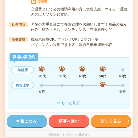
交通費
交通費として公共機関利用の方は実費支給、マイカー通勤
の方はガソリン代支給。
老舗の大手企業にて在庫管理をお願いします！商品の積み
仕事内容
込み、積み下ろし、メンテナンス、在庫管理など
職種未経験OK / ブランクOK / 英語力不要
応募資格
パソコン入力程度できる方、普通自動車運転免許
職場の雰囲気
年齢層
20代
30代
40代
50代
60代
男女比率
女性
男性
もっと見る
気になる!
応募へ進む
詳しく見る
派遣会社
キャリアパス株式会社