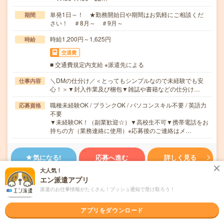
単発1日～！ ★勤務開始日や期間はお気軽にご相談くだ
期間
さい！ ＃8月～ ＃9月～
時給1,200円～1,625円
時給
交通費
■ 交通費規定内支給 ※派遣先による
＼DMの仕分け／＜とってもシンプルなので未経験でも安
仕事内容
心！＞▼封入作業及び梱包▼雑誌や書籍などの仕分け…
職種未経験OK / ブランクOK / パソコンスキル不要 / 英語力
応募資格
不要
▼未経験OK！（副業歓迎☆）▼高校生不可▼携帯電話をお
持ちの方（業務連絡に使用）※応募後のご連絡はメ…
気になる!
応募へ進む
詳しく見る
大人気！
エン派遣アプリ
派遣会社
株式会社バイトレ（キャムコムグループ）
派遣のお仕事情報がたくさん！プッシュ通知で受け取ろう！
未読
掲載日
2026/08/07
アプリをダウンロード