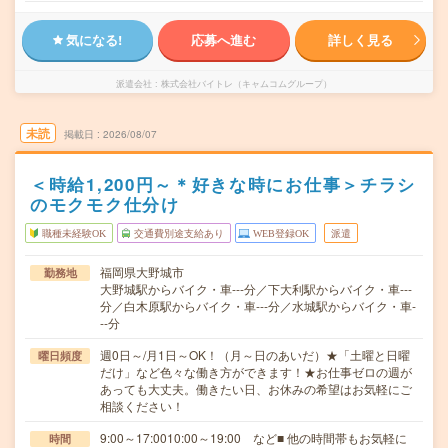
気になる!
応募へ進む
詳しく見る
派遣会社
株式会社バイトレ（キャムコムグループ）
未読
掲載日
2026/08/07
＜時給1,200円～＊好きな時にお仕事＞チラシ
のモクモク仕分け
職種未経験OK
交通費別途支給あり
WEB登録OK
派遣
福岡県大野城市
勤務地
大野城駅からバイク・車---分／下大利駅からバイク・車---
分／白木原駅からバイク・車---分／水城駅からバイク・車-
--分
週0日～/月1日～OK！（月～日のあいだ）★「土曜と日曜
曜日頻度
だけ」など色々な働き方ができます！★お仕事ゼロの週が
あっても大丈夫。働きたい日、お休みの希望はお気軽にご
相談ください！
9:00～17:0010:00～19:00 など■ 他の時間帯もお気軽に
時間