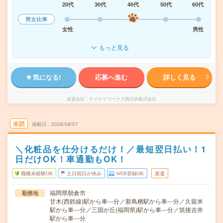
20代
30代
40代
50代
60代
男女比率
女性
男性
もっと見る
気になる!
応募へ進む
詳しく見る
派遣会社
テイケイワークス西日本株式会社
未読
掲載日
2026/08/07
＼化粧品を仕分けるだけ！／最短翌日払い！1
日だけOK！車通勤もOK！
職種未経験OK
土日祝日が休み
WEB登録OK
派遣
福岡県朝倉市
勤務地
甘木(西鉄線)駅から車---分／新鳥栖駅から車---分／久留米
駅から車---分／三国が丘(福岡県)駅から車---分／筑後吉井
駅から車---分