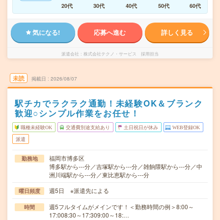
20代
30代
40代
50代
60代
気になる!
応募へ進む
詳しく見る
派遣会社
株式会社テクノ・サービス 採用担当
未読
掲載日
2026/08/07
駅チカでラクラク通勤！未経験OK＆ブランク
歓迎○シンプル作業をお任せ！
職種未経験OK
交通費別途支給あり
土日祝日が休み
WEB登録OK
派遣
福岡市博多区
勤務地
博多駅から---分／吉塚駅から---分／雑餉隈駅から---分／中
洲川端駅から---分／東比恵駅から---分
週5日 ※派遣先による
曜日頻度
週5フルタイムがメインです！＜勤務時間の例＞8:00～
時間
17:008:30～17:309:00～18:…