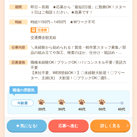
即日～長期 ★応募から「最短2日後」に勤務OK！スター
期間
ト日はご相談ください。★急募です！
時給1150円～1450円 ★Wワーク不可
時給
交通費
交通費全額支給
＼未経験から始められる！製造・軽作業スタッフ募集／部
仕事内容
品の組み立てや加工、検査のほか、仕分け・箱詰め・…
職種未経験OK / ブランクOK / パソコンスキル不要 / 英語力
応募資格
不要
【来社不要、WEB登録OK！】〇未経験大歓迎！〇フリー
ター、主婦(夫) 大歓迎！〇ブランクOK〇週5…
職場の雰囲気
年齢層
20代
30代
40代
50代
60代
気になる!
応募へ進む
詳しく見る