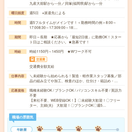
九産大前駅から---分／貝塚(福岡県)駅から---分
週5日 ※派遣先による
曜日頻度
週5フルタイムがメインです！＜勤務時間の例＞8:00～
時間
17:008:30～17:309:00～18:…
即日～長期 ★応募から「最短2日後」に勤務OK！スター
期間
ト日はご相談ください。★急募です！
時給1150円～1450円 ★Wワーク不可
時給
交通費
交通費全額支給
＼未経験から始められる！製造・軽作業スタッフ募集／部
仕事内容
品の組み立てや加工、検査のほか、仕分け・箱詰め・…
職種未経験OK / ブランクOK / パソコンスキル不要 / 英語力
応募資格
不要
【来社不要、WEB登録OK！】〇未経験大歓迎！〇フリー
ター、主婦(夫) 大歓迎！〇ブランクOK〇週5…
職場の雰囲気
年齢層