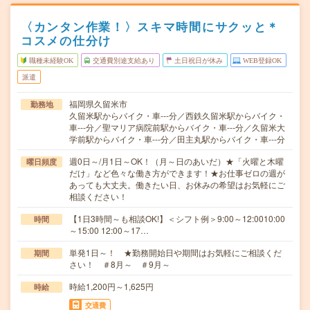
〈カンタン作業！〉スキマ時間にサクッと＊
コスメの仕分け
職種未経験OK
交通費別途支給あり
土日祝日が休み
WEB登録OK
派遣
福岡県久留米市
勤務地
久留米駅からバイク・車---分／西鉄久留米駅からバイク・
車---分／聖マリア病院前駅からバイク・車---分／久留米大
学前駅からバイク・車---分／田主丸駅からバイク・車---分
週0日～/月1日～OK！（月～日のあいだ）★「火曜と木曜
曜日頻度
だけ」など色々な働き方ができます！★お仕事ゼロの週が
あっても大丈夫。働きたい日、お休みの希望はお気軽にご
相談ください！
【1日3時間～も相談OK!】＜シフト例＞9:00～12:0010:00
時間
～15:00 12:00～17…
単発1日～！ ★勤務開始日や期間はお気軽にご相談くだ
期間
さい！ ＃8月～ ＃9月～
時給1,200円～1,625円
時給
交通費