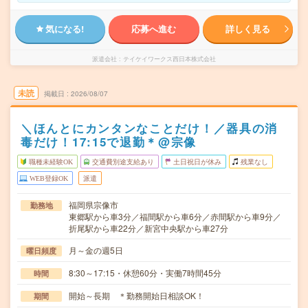
気になる!
応募へ進む
詳しく見る
派遣会社
テイケイワークス西日本株式会社
未読
掲載日
2026/08/07
＼ほんとにカンタンなことだけ！／器具の消
毒だけ！17:15で退勤＊@宗像
職種未経験OK
交通費別途支給あり
土日祝日が休み
残業なし
WEB登録OK
派遣
福岡県宗像市
勤務地
東郷駅から車3分／福間駅から車6分／赤間駅から車9分／
折尾駅から車22分／新宮中央駅から車27分
月～金の週5日
曜日頻度
8:30～17:15・休憩60分・実働7時間45分
時間
開始～長期 ＊勤務開始日相談OK！
期間