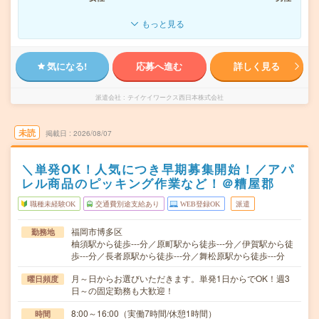
もっと見る
気になる!
応募へ進む
詳しく見る
派遣会社
テイケイワークス西日本株式会社
未読
掲載日
2026/08/07
＼単発OK！人気につき早期募集開始！／アパ
レル商品のピッキング作業など！＠糟屋郡
職種未経験OK
交通費別途支給あり
WEB登録OK
派遣
福岡市博多区
勤務地
柚須駅から徒歩---分／原町駅から徒歩---分／伊賀駅から徒
歩---分／長者原駅から徒歩---分／舞松原駅から徒歩---分
月～日からお選びいただきます。単発1日からでOK！週3
曜日頻度
日～の固定勤務も大歓迎！
8:00～16:00（実働7時間/休憩1時間）
時間