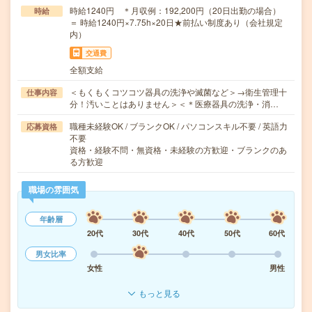
時給1240円 ＊月収例：192,200円（20日出勤の場合）
時給
＝ 時給1240円×7.75h×20日★前払い制度あり（会社規定
内）
交通費
全額支給
＜もくもくコツコツ器具の洗浄や滅菌など＞→衛生管理十
仕事内容
分！汚いことはありません＞＜＊医療器具の洗浄・消…
職種未経験OK / ブランクOK / パソコンスキル不要 / 英語力
応募資格
不要
資格・経験不問・無資格・未経験の方歓迎・ブランクのあ
る方歓迎
職場の雰囲気
年齢層
20代
30代
40代
50代
60代
男女比率
女性
男性
もっと見る