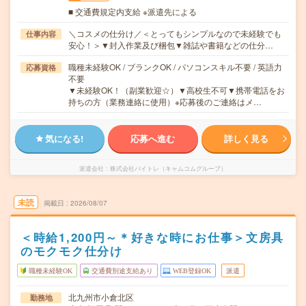
■ 交通費規定内支給 ※派遣先による
＼コスメの仕分け／＜とってもシンプルなので未経験でも
仕事内容
安心！＞▼封入作業及び梱包▼雑誌や書籍などの仕分…
職種未経験OK / ブランクOK / パソコンスキル不要 / 英語力
応募資格
不要
▼未経験OK！（副業歓迎☆）▼高校生不可▼携帯電話をお
持ちの方（業務連絡に使用）※応募後のご連絡はメ…
気になる!
応募へ進む
詳しく見る
派遣会社
株式会社バイトレ（キャムコムグループ）
未読
掲載日
2026/08/07
＜時給1,200円～＊好きな時にお仕事＞文房具
のモクモク仕分け
職種未経験OK
交通費別途支給あり
WEB登録OK
派遣
北九州市小倉北区
勤務地