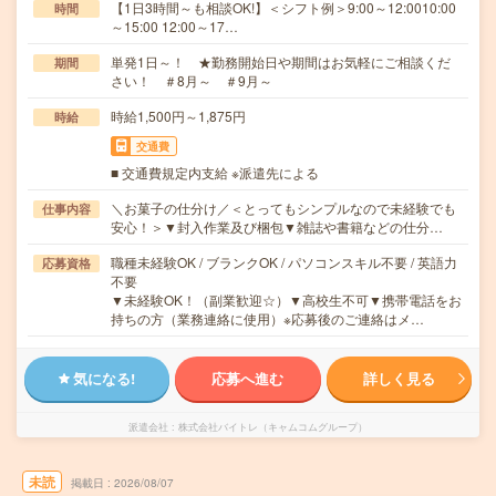
【1日3時間～も相談OK!】＜シフト例＞9:00～12:0010:00
時間
～15:00 12:00～17…
単発1日～！ ★勤務開始日や期間はお気軽にご相談くだ
期間
さい！ ＃8月～ ＃9月～
時給1,500円～1,875円
時給
交通費
■ 交通費規定内支給 ※派遣先による
＼お菓子の仕分け／＜とってもシンプルなので未経験でも
仕事内容
安心！＞▼封入作業及び梱包▼雑誌や書籍などの仕分…
職種未経験OK / ブランクOK / パソコンスキル不要 / 英語力
応募資格
不要
▼未経験OK！（副業歓迎☆）▼高校生不可▼携帯電話をお
持ちの方（業務連絡に使用）※応募後のご連絡はメ…
気になる!
応募へ進む
詳しく見る
派遣会社
株式会社バイトレ（キャムコムグループ）
未読
掲載日
2026/08/07