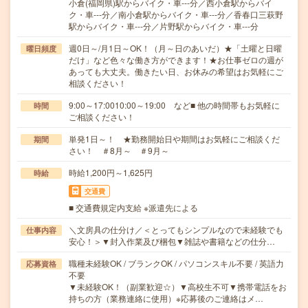
小倉(福岡県)駅からバイク・車---分／西小倉駅からバイ
ク・車---分／南小倉駅からバイク・車---分／香春口三萩野
駅からバイク・車---分／片野駅からバイク・車---分
週0日～/月1日～OK！（月～日のあいだ）★「土曜と日曜
曜日頻度
だけ」など色々な働き方ができます！★お仕事ゼロの週が
あっても大丈夫。働きたい日、お休みの希望はお気軽にご
相談ください！
9:00～17:0010:00～19:00 など■ 他の時間帯もお気軽に
時間
ご相談ください！
単発1日～！ ★勤務開始日や期間はお気軽にご相談くだ
期間
さい！ ＃8月～ ＃9月～
時給1,200円～1,625円
時給
交通費
■ 交通費規定内支給 ※派遣先による
＼文房具の仕分け／＜とってもシンプルなので未経験でも
仕事内容
安心！＞▼封入作業及び梱包▼雑誌や書籍などの仕分…
職種未経験OK / ブランクOK / パソコンスキル不要 / 英語力
応募資格
不要
▼未経験OK！（副業歓迎☆）▼高校生不可▼携帯電話をお
持ちの方（業務連絡に使用）※応募後のご連絡はメ…