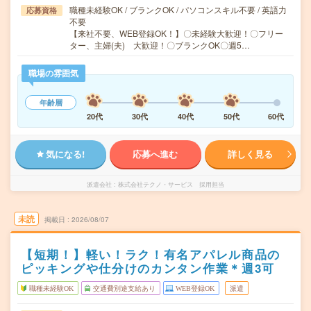
職種未経験OK / ブランクOK / パソコンスキル不要 / 英語力
応募資格
不要
【来社不要、WEB登録OK！】〇未経験大歓迎！〇フリー
ター、主婦(夫) 大歓迎！〇ブランクOK〇週5…
職場の雰囲気
年齢層
20代
30代
40代
50代
60代
気になる!
応募へ進む
詳しく見る
派遣会社
株式会社テクノ・サービス 採用担当
未読
掲載日
2026/08/07
【短期！】軽い！ラク！有名アパレル商品の
ピッキングや仕分けのカンタン作業＊週3可
職種未経験OK
交通費別途支給あり
WEB登録OK
派遣