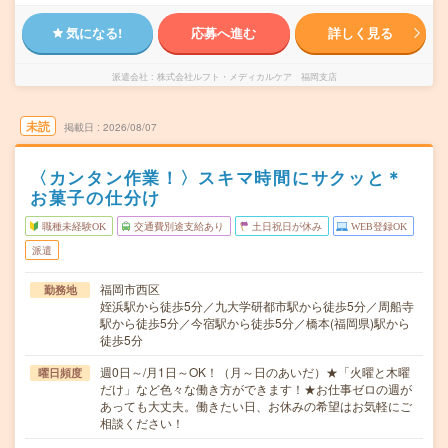
気になる!
応募へ進む
詳しく見る
派遣会社
株式会社ルフト・メディカルケア 福岡支店
未読
掲載日
2026/08/07
〈カンタン作業！〉スキマ時間にサクッと＊
お菓子の仕分け
職種未経験OK
交通費別途支給あり
土日祝日が休み
WEB登録OK
派遣
福岡市西区
勤務地
姪浜駅から徒歩5分／九大学研都市駅から徒歩5分／周船寺
駅から徒歩5分／今宿駅から徒歩5分／橋本(福岡県)駅から
徒歩5分
週0日～/月1日～OK！（月～日のあいだ）★「火曜と木曜
曜日頻度
だけ」など色々な働き方ができます！★お仕事ゼロの週が
あっても大丈夫。働きたい日、お休みの希望はお気軽にご
相談ください！