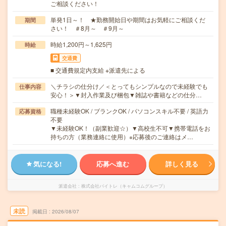
ご相談ください！
単発1日～！ ★勤務開始日や期間はお気軽にご相談くだ
期間
さい！ ＃8月～ ＃9月～
時給1,200円～1,625円
時給
交通費
■ 交通費規定内支給 ※派遣先による
＼チラシの仕分け／＜とってもシンプルなので未経験でも
仕事内容
安心！＞▼封入作業及び梱包▼雑誌や書籍などの仕分…
職種未経験OK / ブランクOK / パソコンスキル不要 / 英語力
応募資格
不要
▼未経験OK！（副業歓迎☆）▼高校生不可▼携帯電話をお
持ちの方（業務連絡に使用）※応募後のご連絡はメ…
気になる!
応募へ進む
詳しく見る
派遣会社
株式会社バイトレ（キャムコムグループ）
未読
掲載日
2026/08/07