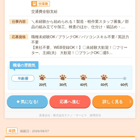
交通費
交通費全額支給
＼未経験から始められる！製造・軽作業スタッフ募集／部
仕事内容
品の組み立てや加工、検査のほか、仕分け・箱詰め・…
職種未経験OK / ブランクOK / パソコンスキル不要 / 英語力
応募資格
不要
【来社不要、WEB登録OK！】〇未経験大歓迎！〇フリー
ター、主婦(夫) 大歓迎！〇ブランクOK〇週5…
職場の雰囲気
年齢層
20代
30代
40代
50代
60代
気になる!
応募へ進む
詳しく見る
派遣会社
株式会社テクノ・サービス 採用担当
未読
掲載日
2026/08/07