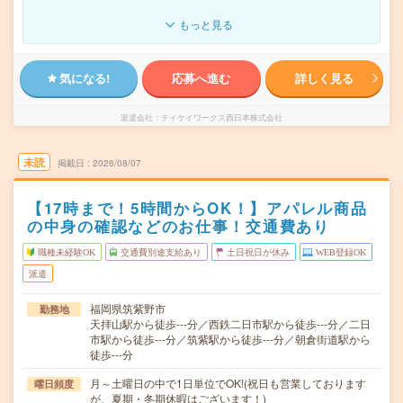
もっと見る
気になる!
応募へ進む
詳しく見る
派遣会社
テイケイワークス西日本株式会社
未読
掲載日
2026/08/07
【17時まで！5時間からOK！】アパレル商品
の中身の確認などのお仕事！交通費あり
職種未経験OK
交通費別途支給あり
土日祝日が休み
WEB登録OK
派遣
福岡県筑紫野市
勤務地
天拝山駅から徒歩---分／西鉄二日市駅から徒歩---分／二日
市駅から徒歩---分／筑紫駅から徒歩---分／朝倉街道駅から
徒歩---分
月～土曜日の中で1日単位でOK!(祝日も営業しております
曜日頻度
が、夏期・冬期休暇はございます！)