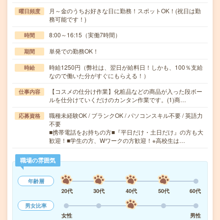
月～金のうちお好きな日に勤務！スポットOK！(祝日は勤
曜日頻度
務可能です！)
8:00～16:15（実働7時間）
時間
単発での勤務OK！
期間
時給1250円（弊社は、翌日が給料日！しかも、100％支給
時給
なので働いた分がすぐにもらえる！）
【コスメの仕分け作業】化粧品などの商品が入った段ボー
仕事内容
ルを仕分けていくだけのカンタン作業です。(1)商…
職種未経験OK / ブランクOK / パソコンスキル不要 / 英語力
応募資格
不要
■携帯電話をお持ちの方■『平日だけ・土日だけ』の方も大
歓迎！■学生の方、Wワークの方歓迎！※高校生は…
職場の雰囲気
年齢層
20代
30代
40代
50代
60代
男女比率
女性
男性