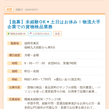
未読
掲載日
2026/08/07
【急募】未経験OK▼土日はお休み！物流大手
企業での貨物検品業務
職種未経験OK
土日祝日が休み
派遣
福岡市東区
勤務地
箱崎九大前駅から車5分
月曜～金曜
曜日頻度
9：00～17：00 休憩60分、実働7時間
時間
即日～長期
期間
時給1,400～1,750円 ※週払いあり(規定有)
時給
・貨物の検品・食品原料のサンプル採取・指示書渡し・パ
仕事内容
ソコンを使った電算処理その他、社用車で近隣の倉庫…
職種未経験OK / ブランクOK
応募資格
・学歴不問、経験不問・普通自動車免許をお持ちの方・基
本的なPC操作が可能な方・長期でお仕事を探されて…