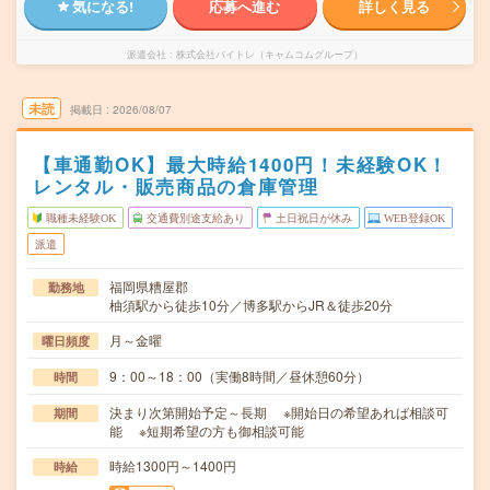
気になる!
応募へ進む
詳しく見る
派遣会社
株式会社バイトレ（キャムコムグループ）
未読
掲載日
2026/08/07
【車通勤OK】最大時給1400円！未経験OK！
レンタル・販売商品の倉庫管理
職種未経験OK
交通費別途支給あり
土日祝日が休み
WEB登録OK
派遣
福岡県糟屋郡
勤務地
柚須駅から徒歩10分／博多駅からJR＆徒歩20分
月～金曜
曜日頻度
9：00～18：00（実働8時間／昼休憩60分）
時間
決まり次第開始予定～長期 ※開始日の希望あれば相談可
期間
能 ※短期希望の方も御相談可能
時給1300円～1400円
時給