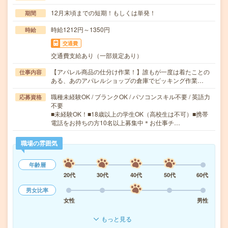
12月末頃までの短期！もしくは単発！
期間
時給1212円～1350円
時給
交通費
交通費支給あり（一部規定あり）
【アパレル商品の仕分け作業！】誰もが一度は着たことの
仕事内容
ある、あのアパレルショップの倉庫でピッキング作業…
職種未経験OK / ブランクOK / パソコンスキル不要 / 英語力
応募資格
不要
■未経験OK！■18歳以上の学生OK（高校生は不可）■携帯
電話をお持ちの方10名以上募集中＊お仕事チ…
職場の雰囲気
年齢層
20代
30代
40代
50代
60代
男女比率
女性
男性
もっと見る