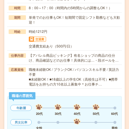
8：00～17：00（時間内の5時間からの調整もOK！）
時間
単発でのお仕事もOK！短期間で固定シフト勤務なども大歓
期間
迎！
時給1212円
時給
交通費
交通費支給あり（500円/日）
【アパレル商品ピッキング】有名ショップの商品の仕分
仕事内容
け、商品確認などのお仕事！具体的には…・段ボールを…
職種未経験OK / ブランクOK / パソコンスキル不要 / 英語力
応募資格
不要
■未経験OK！■18歳以上の学生OK（高校生は不可）■携帯
電話をお持ちの方10名以上募集中＊お仕事チ…
職場の雰囲気
年齢層
20代
30代
40代
50代
60代
男女比率
女性
男性