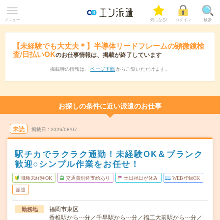
メニュー
気になる!
ログイン
検索
【未経験でも大丈夫＊】半導体リードフレームの顕微鏡検
査/日払いOK
のお仕事情報は、掲載が終了しています
掲載時の情報は、
ページ下部
からご覧いただけます。
お探しの条件に近い派遣のお仕事
未読
掲載日
2026/08/07
駅チカでラクラク通勤！未経験OK＆ブランク
歓迎○シンプル作業をお任せ！
職種未経験OK
交通費別途支給あり
土日祝日が休み
WEB登録OK
派遣
福岡市東区
勤務地
香椎駅から---分／千早駅から---分／福工大前駅から---分／