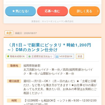
気になる!
応募へ進む
詳しく見る
派遣会社
キャリーオンヒューマン株式会社
未読
掲載日
2026/08/07
〈月1日～で副業にピッタリ＊時給1,200円
～〉DMのカンタン仕分け
職種未経験OK
交通費別途支給あり
WEB登録OK
派遣
福岡県朝倉郡
勤務地
太刀洗駅からバイク・車---分／高田(福岡県)駅からバイ
ク・車---分／山隈駅からバイク・車---分
週0日～/月1日～OK！（月～日のあいだ）★「土曜と日曜
曜日頻度
だけ」など色々な働き方ができます！★お仕事ゼロの週が
あっても大丈夫。働きたい日、お休みの希望はお気軽にご
相談ください！
【1日3時間～も相談OK!】＜シフト例＞9:00～12:0012:00
時間
～17:00 17:00～22…