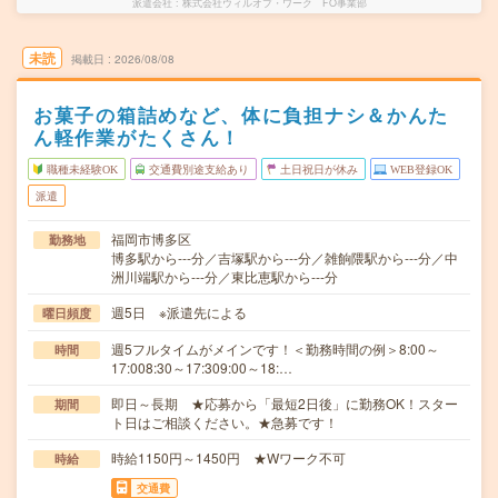
派遣会社
株式会社ウィルオブ・ワーク FO事業部
未読
掲載日
2026/08/08
お菓子の箱詰めなど、体に負担ナシ＆かんた
ん軽作業がたくさん！
職種未経験OK
交通費別途支給あり
土日祝日が休み
WEB登録OK
派遣
福岡市博多区
勤務地
博多駅から---分／吉塚駅から---分／雑餉隈駅から---分／中
洲川端駅から---分／東比恵駅から---分
週5日 ※派遣先による
曜日頻度
週5フルタイムがメインです！＜勤務時間の例＞8:00～
時間
17:008:30～17:309:00～18:…
即日～長期 ★応募から「最短2日後」に勤務OK！スター
期間
ト日はご相談ください。★急募です！
時給1150円～1450円 ★Wワーク不可
時給
交通費