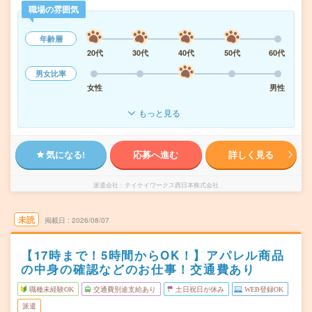
職場の雰囲気
年齢層
20代
30代
40代
50代
60代
男女比率
女性
男性
もっと見る
気になる!
応募へ進む
詳しく見る
派遣会社
テイケイワークス西日本株式会社
未読
掲載日
2026/08/07
【17時まで！5時間からOK！】アパレル商品
の中身の確認などのお仕事！交通費あり
職種未経験OK
交通費別途支給あり
土日祝日が休み
WEB登録OK
派遣