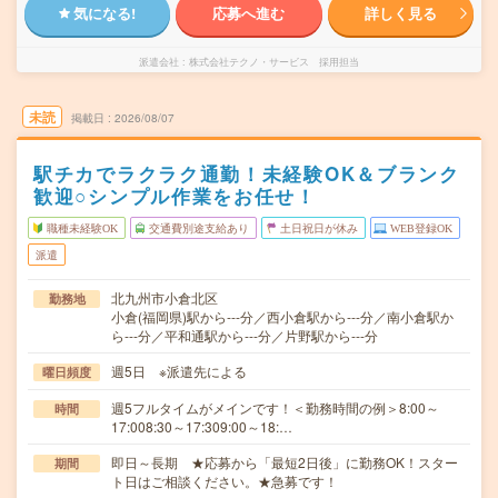
気になる!
応募へ進む
詳しく見る
派遣会社
株式会社テクノ・サービス 採用担当
未読
掲載日
2026/08/07
駅チカでラクラク通勤！未経験OK＆ブランク
歓迎○シンプル作業をお任せ！
職種未経験OK
交通費別途支給あり
土日祝日が休み
WEB登録OK
派遣
北九州市小倉北区
勤務地
小倉(福岡県)駅から---分／西小倉駅から---分／南小倉駅か
ら---分／平和通駅から---分／片野駅から---分
週5日 ※派遣先による
曜日頻度
週5フルタイムがメインです！＜勤務時間の例＞8:00～
時間
17:008:30～17:309:00～18:…
即日～長期 ★応募から「最短2日後」に勤務OK！スター
期間
ト日はご相談ください。★急募です！