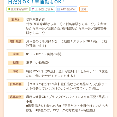
日だけOK！車通勤もOK！
職種未経験OK
土日祝日が休み
WEB登録OK
派遣
福岡県朝倉市
勤務地
甘木(西鉄線)駅から車---分／新鳥栖駅から車---分／久留米
駅から車---分／三国が丘(福岡県)駅から車---分／筑後吉井
駅から車---分
月～金のうちお好きな日に勤務！スポットOK！(祝日は勤
曜日頻度
務可能です！)
8:00～16:15（実働7時間）
時間
単発での勤務OK！
期間
時給1250円（弊社は、翌日が給料日！しかも、100％支給
時給
なので働いた分がすぐにもらえる！）
【コスメの仕分け作業】化粧品などの商品が入った段ボー
仕事内容
ルを仕分けていくだけのカンタン作業です。(1)商…
職種未経験OK / ブランクOK / パソコンスキル不要 / 英語力
応募資格
不要
■携帯電話をお持ちの方■『平日だけ・土日だけ』の方も大
歓迎！■学生の方、Wワークの方歓迎！※高校生は…