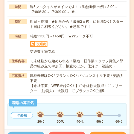
週5フルタイムがメインです！＜勤務時間の例＞8:00～
時間
17:008:30～17:309:00～18:…
即日～長期 ★応募から「最短2日後」に勤務OK！スター
期間
ト日はご相談ください。★急募です！
時給1150円～1450円 ★Wワーク不可
時給
交通費
交通費全額支給
＼未経験から始められる！製造・軽作業スタッフ募集／部
仕事内容
品の組み立てや加工、検査のほか、仕分け・箱詰め・…
職種未経験OK / ブランクOK / パソコンスキル不要 / 英語力
応募資格
不要
【来社不要、WEB登録OK！】〇未経験大歓迎！〇フリー
ター、主婦(夫) 大歓迎！〇ブランクOK〇週5…
職場の雰囲気
年齢層
20代
30代
40代
50代
60代