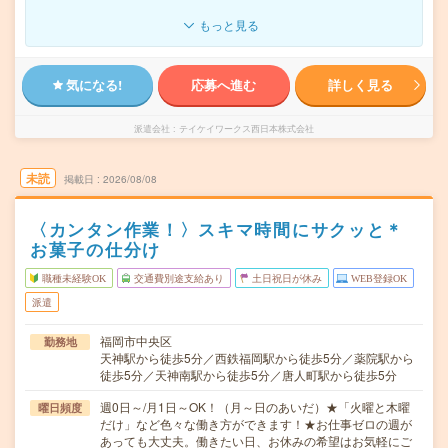
もっと見る
気になる!
応募へ進む
詳しく見る
派遣会社
テイケイワークス西日本株式会社
未読
掲載日
2026/08/08
〈カンタン作業！〉スキマ時間にサクッと＊
お菓子の仕分け
職種未経験OK
交通費別途支給あり
土日祝日が休み
WEB登録OK
派遣
福岡市中央区
勤務地
天神駅から徒歩5分／西鉄福岡駅から徒歩5分／薬院駅から
徒歩5分／天神南駅から徒歩5分／唐人町駅から徒歩5分
週0日～/月1日～OK！（月～日のあいだ）★「火曜と木曜
曜日頻度
だけ」など色々な働き方ができます！★お仕事ゼロの週が
あっても大丈夫。働きたい日、お休みの希望はお気軽にご