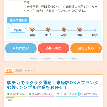
不要
【来社不要、WEB登録OK！】〇未経験大歓迎！〇フリー
ター、主婦(夫) 大歓迎！〇ブランクOK〇週5…
職場の雰囲気
年齢層
20代
30代
40代
50代
60代
気になる!
応募へ進む
詳しく見る
派遣会社
株式会社テクノ・サービス 採用担当
未読
掲載日
2026/08/07
駅チカでラクラク通勤！未経験OK＆ブランク
歓迎○シンプル作業をお任せ！
職種未経験OK
交通費別途支給あり
土日祝日が休み
WEB登録OK
派遣