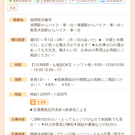
職種未経験OK
交通費別途支給あり
土日祝日が休み
WEB登録OK
派遣
福岡県宗像市
勤務地
赤間駅からバイク・車---分／東郷駅からバイク・車---分／
教育大前駅からバイク・車---分
週0日～/月1日～OK！（月～日のあいだ）★「火曜と木曜
曜日頻度
だけ」など色々な働き方ができます！★お仕事ゼロの週が
あっても大丈夫。働きたい日、お休みの希望はお気軽にご
相談ください！
【1日3時間～も相談OK!】＜シフト例＞9:00～12:0010:00
時間
～15:00 12:00～17…
単発1日～！ ★勤務開始日や期間はお気軽にご相談くだ
期間
さい！ ＃8月～ ＃9月～
時給1,200円～1,625円
時給
交通費
■ 交通費規定内支給 ※派遣先による
＼DMの仕分け／＜とってもシンプルなので未経験でも安
仕事内容
心！＞▼封入作業及び梱包▼雑誌や書籍などの仕分け…
職種未経験OK / ブランクOK / パソコンスキル不要 / 英語力
応募資格