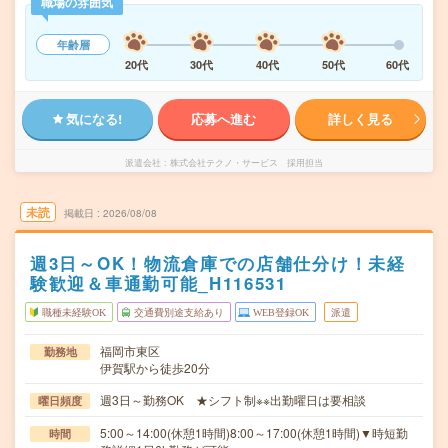
職場の雰囲気
年齢層
20代
30代
40代
50代
60代
気になる!
応募へ進む
詳しく見る
派遣会社
株式会社テクノ・サービス 採用担当
未読
掲載日
2026/08/08
週3日～OK！物流倉庫での店舗仕分け！未経
験歓迎＆車通勤可能_H116531
職種未経験OK
交通費別途支給あり
WEB登録OK
派遣
福岡市東区
勤務地
伊賀駅から徒歩20分
週3日～勤務OK ★シフト制※※出勤曜日は要相談
曜日頻度
5:00～14:00(休憩1時間)8:00～17:00(休憩1時間)▼時短勤
時間