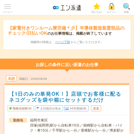
メニュー
気になる!
ログイン
検索
【家電付きワンルーム寮完備＊彡】半導体製造装置部品の
チェック/日払いOK
のお仕事情報は、掲載が終了しています
掲載時の情報は、
ページ下部
からご覧いただけます。
お探しの条件に近い派遣のお仕事
未読
掲載日
2026/08/08
【1日のみの単発OK！】店頭でお客様に配る
ネコグッズを袋や箱にセットするだけ
職種未経験OK
土日祝日が休み
WEB登録OK
派遣
福岡市東区
勤務地
貝塚(福岡県)駅から自転車10分／箱崎駅から自転車・バイ
ク・車15分／千早駅から---分／香椎駅から---分／博多駅か