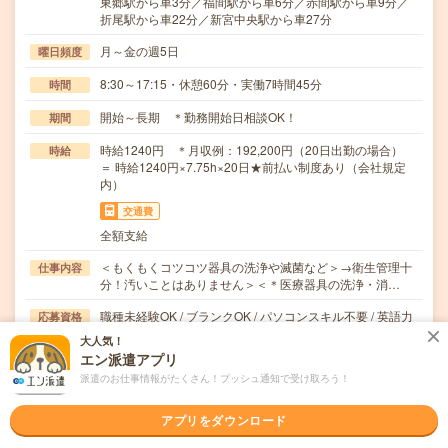
東郷駅から車3分／福間駅から車6分／赤間駅から車9分／
折尾駅から車22分／新宮中央駅から車27分
月～金の週5日
曜日頻度
8:30～17:15・休憩60分・実働7時間45分
時間
開始～長期 ＊勤務開始日相談OK！
期間
時給1240円 ＊月収例：192,200円（20日出勤の場合）
時給
＝ 時給1240円×7.75h×20日★前払い制度あり（会社規定
内）
交通費
全額支給
＜もくもくコツコツ器具の洗浄や滅菌など＞→衛生管理十
仕事内容
分！汚いことはありません＞＜＊医療器具の洗浄・消…
職種未経験OK / ブランクOK / パソコンスキル不要 / 英語力
応募資格
不要
大人気！
資格・経験不問・無資格・未経験の方歓迎・ブランクのあ
エン派遣アプリ
る方歓迎
派遣のお仕事情報がたくさん！プッシュ通知で受け取ろう！
職場の雰囲気
アプリをダウンロード