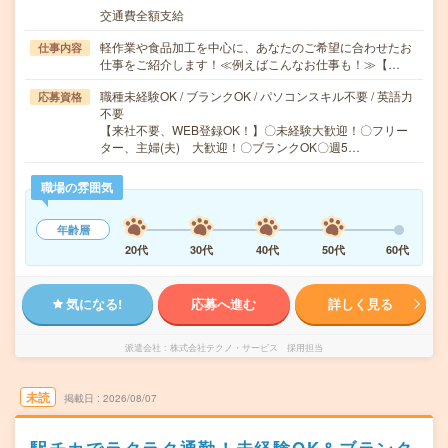
交通費全額支給
軽作業や食品加工を中心に、あなたのご希望に合わせたお
仕事内容
仕事をご紹介します！≪例えばこんなお仕事も！≫【…
職種未経験OK / ブランクOK / パソコンスキル不要 / 英語力
応募資格
不要
【来社不要、WEB登録OK！】〇未経験大歓迎！〇フリー
ター、主婦(夫) 大歓迎！〇ブランクOK〇週5…
職場の雰囲気
年齢層
20代
30代
40代
50代
60代
気になる!
応募へ進む
詳しく見る
派遣会社
株式会社テクノ・サービス 採用担当
未読
掲載日
2026/08/07