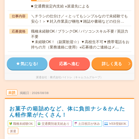
■ 交通費規定内支給 ※派遣先による
＼チラシの仕分け／＜とってもシンプルなので未経験でも
仕事内容
安心！＞▼封入作業及び梱包▼雑誌や書籍などの仕分…
職種未経験OK / ブランクOK / パソコンスキル不要 / 英語力
応募資格
不要
▼未経験OK！（副業歓迎☆）▼高校生不可▼携帯電話をお
持ちの方（業務連絡に使用）※応募後のご連絡はメ…
気になる!
応募へ進む
詳しく見る
派遣会社
株式会社バイトレ（キャムコムグループ）
未読
掲載日
2026/08/08
お菓子の箱詰めなど、体に負担ナシ＆かんた
ん軽作業がたくさん！
職種未経験OK
交通費別途支給あり
土日祝日が休み
WEB登録OK
派遣