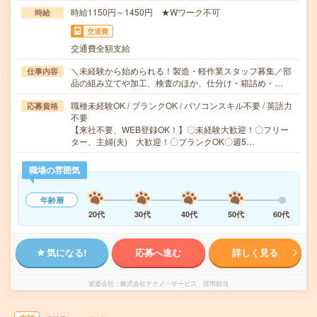
時給1150円～1450円 ★Wワーク不可
時給
交通費
交通費全額支給
＼未経験から始められる！製造・軽作業スタッフ募集／部
仕事内容
品の組み立てや加工、検査のほか、仕分け・箱詰め・…
職種未経験OK / ブランクOK / パソコンスキル不要 / 英語力
応募資格
不要
【来社不要、WEB登録OK！】〇未経験大歓迎！〇フリー
ター、主婦(夫) 大歓迎！〇ブランクOK〇週5…
職場の雰囲気
年齢層
20代
30代
40代
50代
60代
気になる!
応募へ進む
詳しく見る
派遣会社
株式会社テクノ・サービス 採用担当