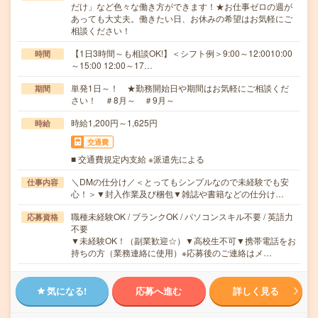
だけ」など色々な働き方ができます！★お仕事ゼロの週が
あっても大丈夫。働きたい日、お休みの希望はお気軽にご
相談ください！
【1日3時間～も相談OK!】＜シフト例＞9:00～12:0010:00
時間
～15:00 12:00～17…
単発1日～！ ★勤務開始日や期間はお気軽にご相談くだ
期間
さい！ ＃8月～ ＃9月～
時給1,200円～1,625円
時給
交通費
■ 交通費規定内支給 ※派遣先による
＼DMの仕分け／＜とってもシンプルなので未経験でも安
仕事内容
心！＞▼封入作業及び梱包▼雑誌や書籍などの仕分け…
職種未経験OK / ブランクOK / パソコンスキル不要 / 英語力
応募資格
不要
▼未経験OK！（副業歓迎☆）▼高校生不可▼携帯電話をお
持ちの方（業務連絡に使用）※応募後のご連絡はメ…
気になる!
応募へ進む
詳しく見る