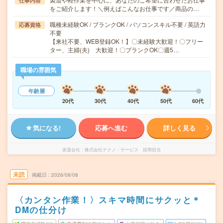
仕事内容
をご紹介します！＼例えばこんなお仕事です／商品の…
職種未経験OK / ブランクOK / パソコンスキル不要 / 英語力
応募資格
不要
【来社不要、WEB登録OK！】〇未経験大歓迎！〇フリー
ター、主婦(夫) 大歓迎！〇ブランクOK〇週5…
職場の雰囲気
年齢層
20代
30代
40代
50代
60代
気になる!
応募へ進む
詳しく見る
派遣会社
株式会社テクノ・サービス 採用担当
未読
掲載日
2026/08/08
〈カンタン作業！〉スキマ時間にサクッと＊
DMの仕分け