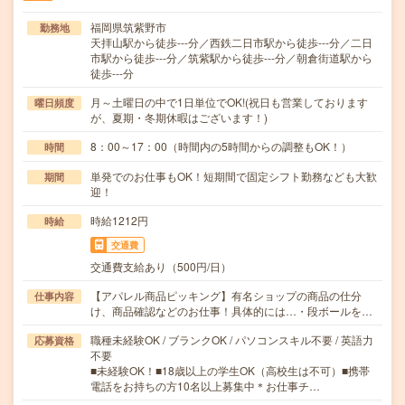
福岡県筑紫野市
勤務地
天拝山駅から徒歩---分／西鉄二日市駅から徒歩---分／二日
市駅から徒歩---分／筑紫駅から徒歩---分／朝倉街道駅から
徒歩---分
月～土曜日の中で1日単位でOK!(祝日も営業しております
曜日頻度
が、夏期・冬期休暇はございます！)
8：00～17：00（時間内の5時間からの調整もOK！）
時間
単発でのお仕事もOK！短期間で固定シフト勤務なども大歓
期間
迎！
時給1212円
時給
交通費
交通費支給あり（500円/日）
【アパレル商品ピッキング】有名ショップの商品の仕分
仕事内容
け、商品確認などのお仕事！具体的には…・段ボールを…
職種未経験OK / ブランクOK / パソコンスキル不要 / 英語力
応募資格
不要
■未経験OK！■18歳以上の学生OK（高校生は不可）■携帯
電話をお持ちの方10名以上募集中＊お仕事チ…