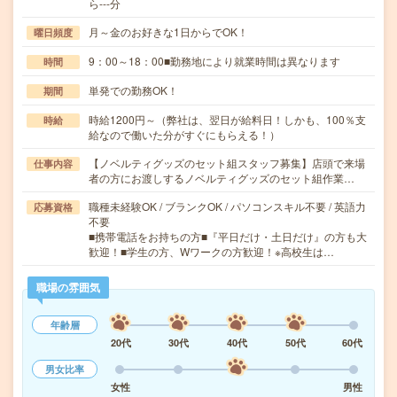
ら---分
月～金のお好きな1日からでOK！
曜日頻度
9：00～18：00■勤務地により就業時間は異なります
時間
単発での勤務OK！
期間
時給1200円～（弊社は、翌日が給料日！しかも、100％支
時給
給なので働いた分がすぐにもらえる！）
【ノベルティグッズのセット組スタッフ募集】店頭で来場
仕事内容
者の方にお渡しするノベルティグッズのセット組作業…
職種未経験OK / ブランクOK / パソコンスキル不要 / 英語力
応募資格
不要
■携帯電話をお持ちの方■『平日だけ・土日だけ』の方も大
歓迎！■学生の方、Wワークの方歓迎！※高校生は…
職場の雰囲気
年齢層
20代
30代
40代
50代
60代
男女比率
女性
男性