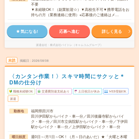
不要
▼未経験OK！（副業歓迎☆）▼高校生不可▼携帯電話をお
持ちの方（業務連絡に使用）※応募後のご連絡はメ…
気になる!
応募へ進む
詳しく見る
派遣会社
株式会社バイトレ（キャムコムグループ）
未読
掲載日
2026/08/08
〈カンタン作業！〉スキマ時間にサクッと＊
DMの仕分け
職種未経験OK
交通費別途支給あり
土日祝日が休み
WEB登録OK
派遣
福岡県田川市
勤務地
田川伊田駅からバイク・車---分／田川後藤寺駅からバイ
ク・車---分／田川市立病院駅からバイク・車---分／下伊田
駅からバイク・車---分／上伊田駅からバイク・車---分
週0日～/月1日～OK！（月～日のあいだ）★「火曜と木曜
曜日頻度