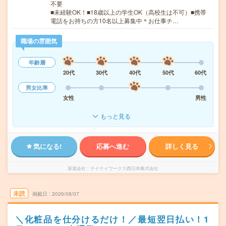
不要
■未経験OK！■18歳以上の学生OK（高校生は不可）■携帯
電話をお持ちの方10名以上募集中＊お仕事チ…
職場の雰囲気
年齢層
20代
30代
40代
50代
60代
男女比率
女性
男性
もっと見る
気になる!
応募へ進む
詳しく見る
派遣会社
テイケイワークス西日本株式会社
未読
掲載日
2026/08/07
＼化粧品を仕分けるだけ！／最短翌日払い！1