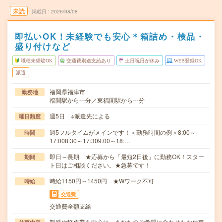
未読
掲載日
2026/08/08
即払いOK！未経験でも安心＊箱詰め・検品・
盛り付けなど
職種未経験OK
交通費別途支給あり
土日祝日が休み
WEB登録OK
派遣
福岡県福津市
勤務地
福間駅から---分／東福間駅から---分
週5日 ※派遣先による
曜日頻度
週5フルタイムがメインです！＜勤務時間の例＞8:00～
時間
17:008:30～17:309:00～18:…
即日～長期 ★応募から「最短2日後」に勤務OK！スター
期間
ト日はご相談ください。★急募です！
時給1150円～1450円 ★Wワーク不可
時給
交通費
交通費全額支給
製造や軽作業を中心に、あなたのご希望に合わせたお仕事