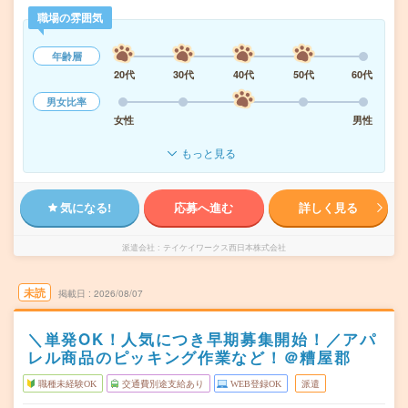
職場の雰囲気
年齢層
20代
30代
40代
50代
60代
男女比率
女性
男性
もっと見る
気になる!
応募へ進む
詳しく見る
派遣会社
テイケイワークス西日本株式会社
未読
掲載日
2026/08/07
＼単発OK！人気につき早期募集開始！／アパ
レル商品のピッキング作業など！＠糟屋郡
職種未経験OK
交通費別途支給あり
WEB登録OK
派遣