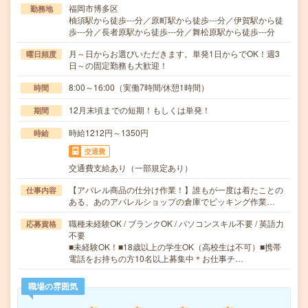
福岡市博多区
勤務地
柚須駅から徒歩---分／原町駅から徒歩---分／伊賀駅から徒
歩---分／長者原駅から徒歩---分／舞松原駅から徒歩---分
月～日からお選びいただきます。単発1日からでOK！週3
曜日頻度
日～の固定勤務も大歓迎！
8:00～16:00（実働7時間/休憩1時間）
時間
12月末頃までの短期！もしくは単発！
期間
時給1212円～1350円
時給
交通費
交通費支給あり（一部規定あり）
【アパレル商品の仕分け作業！】誰もが一度は着たことの
仕事内容
ある、あのアパレルショップの倉庫でピッキング作業…
職種未経験OK / ブランクOK / パソコンスキル不要 / 英語力
応募資格
不要
■未経験OK！■18歳以上の学生OK（高校生は不可）■携帯
電話をお持ちの方10名以上募集中＊お仕事チ…
職場の雰囲気