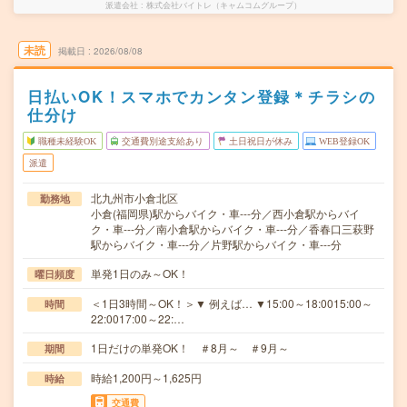
派遣会社
株式会社バイトレ（キャムコムグループ）
未読
掲載日
2026/08/08
日払いOK！スマホでカンタン登録＊チラシの
仕分け
職種未経験OK
交通費別途支給あり
土日祝日が休み
WEB登録OK
派遣
北九州市小倉北区
勤務地
小倉(福岡県)駅からバイク・車---分／西小倉駅からバイ
ク・車---分／南小倉駅からバイク・車---分／香春口三萩野
駅からバイク・車---分／片野駅からバイク・車---分
単発1日のみ～OK！
曜日頻度
＜1日3時間～OK！＞▼ 例えば… ▼15:00～18:0015:00～
時間
22:0017:00～22:…
1日だけの単発OK！ ＃8月～ ＃9月～
期間
時給1,200円～1,625円
時給
交通費