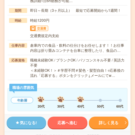
務詳細1日6h勤務が可能…
即日～長期（3ヶ月以上） 最短で応募開始から1週間！
期間
時給1200円
時給
交通費
交通費規定内支給
倉庫内での食品・飲料の仕分けをお任せします！！お仕事
仕事内容
内容は折り畳みコンテナを台車に整理したり、食品の…
職種未経験OK / ブランクOK / パソコンスキル不要 / 英語力
応募資格
不要
＜未経験OK！＞＃学歴不問＃髪色・髪型自由！○応募後の
流れ「応募する」ボタンをクリック↓メールにてw…
職場の雰囲気
年齢層
20代
30代
40代
50代
60代
気になる!
応募へ進む
詳しく見る