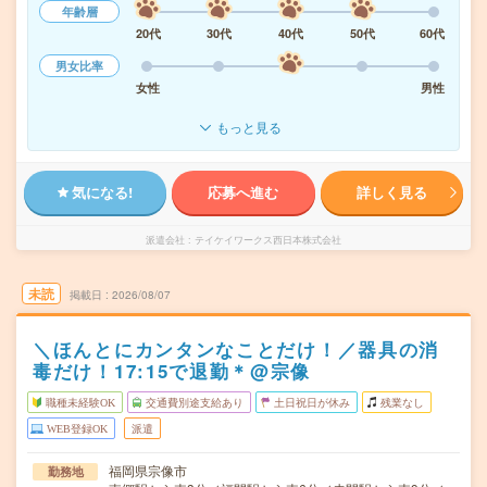
年齢層
20代
30代
40代
50代
60代
男女比率
女性
男性
もっと見る
気になる!
応募へ進む
詳しく見る
派遣会社
テイケイワークス西日本株式会社
未読
掲載日
2026/08/07
＼ほんとにカンタンなことだけ！／器具の消
毒だけ！17:15で退勤＊@宗像
職種未経験OK
交通費別途支給あり
土日祝日が休み
残業なし
WEB登録OK
派遣
福岡県宗像市
勤務地