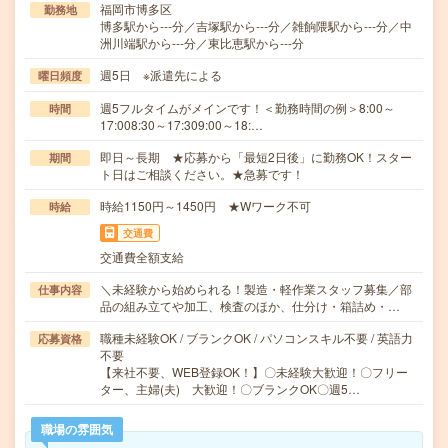
福岡市博多区
勤務地
博多駅から---分／吉塚駅から---分／雑餉隈駅から---分／中
洲川端駅から---分／東比恵駅から---分
週5日 ※派遣先による
曜日頻度
週5フルタイムがメインです！＜勤務時間の例＞8:00～
時間
17:008:30～17:309:00～18:…
即日～長期 ★応募から「最短2日後」に勤務OK！スター
期間
ト日はご相談ください。★急募です！
時給1150円～1450円 ★Wワーク不可
時給
交通費
交通費全額支給
＼未経験から始められる！製造・軽作業スタッフ募集／部
仕事内容
品の組み立てや加工、検査のほか、仕分け・箱詰め・…
職種未経験OK / ブランクOK / パソコンスキル不要 / 英語力
応募資格
不要
【来社不要、WEB登録OK！】〇未経験大歓迎！〇フリー
ター、主婦(夫) 大歓迎！〇ブランクOK〇週5…
職場の雰囲気