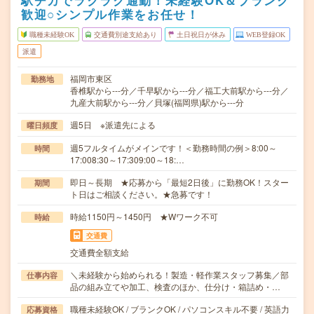
駅チカでラクラク通勤！未経験OK＆ブランク
歓迎○シンプル作業をお任せ！
職種未経験OK
交通費別途支給あり
土日祝日が休み
WEB登録OK
派遣
福岡市東区
勤務地
香椎駅から---分／千早駅から---分／福工大前駅から---分／
九産大前駅から---分／貝塚(福岡県)駅から---分
週5日 ※派遣先による
曜日頻度
週5フルタイムがメインです！＜勤務時間の例＞8:00～
時間
17:008:30～17:309:00～18:…
即日～長期 ★応募から「最短2日後」に勤務OK！スター
期間
ト日はご相談ください。★急募です！
時給1150円～1450円 ★Wワーク不可
時給
交通費
交通費全額支給
＼未経験から始められる！製造・軽作業スタッフ募集／部
仕事内容
品の組み立てや加工、検査のほか、仕分け・箱詰め・…
職種未経験OK / ブランクOK / パソコンスキル不要 / 英語力
応募資格