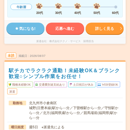
年齢層
20代
30代
40代
50代
60代
気になる!
応募へ進む
詳しく見る
派遣会社
株式会社テクノ・サービス 採用担当
未読
掲載日
2026/08/07
駅チカでラクラク通勤！未経験OK＆ブランク
歓迎○シンプル作業をお任せ！
職種未経験OK
交通費別途支給あり
土日祝日が休み
WEB登録OK
派遣
北九州市小倉南区
勤務地
城野(日豊本線)駅から---分／下曽根駅から---分／守恒駅か
ら---分／北方(福岡県)駅から---分／競馬場前(福岡県)駅か
ら---分
週5日 ※派遣先による
曜日頻度