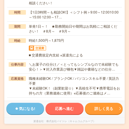
相談ください！
【1日3時間～も相談OK!】＜シフト例＞9:00～12:0010:00
時間
～15:00 12:00～17…
単発1日～！ ★勤務開始日や期間はお気軽にご相談くだ
期間
さい！ ＃8月～ ＃9月～
時給1,500円～1,875円
時給
交通費
■ 交通費規定内支給 ※派遣先による
＼お菓子の仕分け／＜とってもシンプルなので未経験でも
仕事内容
安心！＞▼封入作業及び梱包▼雑誌や書籍などの仕分…
職種未経験OK / ブランクOK / パソコンスキル不要 / 英語力
応募資格
不要
▼未経験OK！（副業歓迎☆）▼高校生不可▼携帯電話をお
持ちの方（業務連絡に使用）※応募後のご連絡はメ…
気になる!
応募へ進む
詳しく見る
派遣会社
株式会社バイトレ（キャムコムグループ）