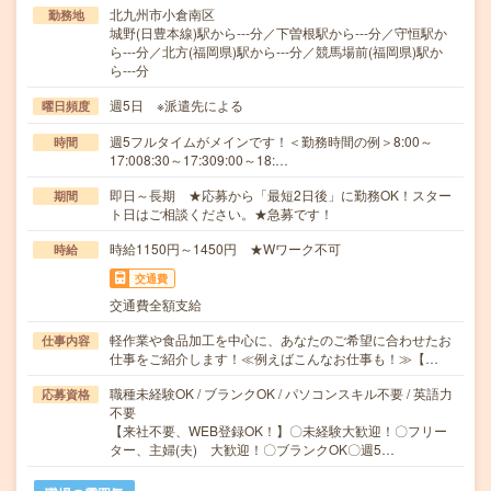
北九州市小倉南区
勤務地
城野(日豊本線)駅から---分／下曽根駅から---分／守恒駅か
ら---分／北方(福岡県)駅から---分／競馬場前(福岡県)駅か
ら---分
週5日 ※派遣先による
曜日頻度
週5フルタイムがメインです！＜勤務時間の例＞8:00～
時間
17:008:30～17:309:00～18:…
即日～長期 ★応募から「最短2日後」に勤務OK！スター
期間
ト日はご相談ください。★急募です！
時給1150円～1450円 ★Wワーク不可
時給
交通費
交通費全額支給
軽作業や食品加工を中心に、あなたのご希望に合わせたお
仕事内容
仕事をご紹介します！≪例えばこんなお仕事も！≫【…
職種未経験OK / ブランクOK / パソコンスキル不要 / 英語力
応募資格
不要
【来社不要、WEB登録OK！】〇未経験大歓迎！〇フリー
ター、主婦(夫) 大歓迎！〇ブランクOK〇週5…