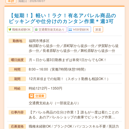
未読
掲載日
2026/08/07
【短期！】軽い！ラク！有名アパレル商品の
ピッキングや仕分けのカンタン作業＊週3可
職種未経験OK
交通費別途支給あり
WEB登録OK
派遣
福岡市博多区
勤務地
柚須駅から徒歩---分／原町駅から徒歩---分／伊賀駅から徒
歩---分／長者原駅から徒歩---分／舞松原駅から徒歩---分
月～日から週3日勤務まずは単発1日からでもOK！
曜日頻度
8:00～16:00（実働7時間/休憩1時間）
時間
12月末頃までの短期！（スポット勤務も相談OK！）
期間
時給1212円～1350円
時給
交通費
交通費支給あり（一部規定あり）
【アパレル商品の仕分け作業！】誰もが一度は着たことの
仕事内容
ある、あのアパレルショップの倉庫でピッキング作業…
職種未経験OK / ブランクOK / パソコンスキル不要 / 英語力
応募資格