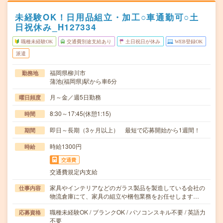
未経験OK！日用品組立・加工○車通勤可○土
日祝休み_H127334
職種未経験OK
交通費別途支給あり
土日祝日が休み
WEB登録OK
派遣
福岡県柳川市
勤務地
蒲池(福岡県)駅から車6分
月～金／週5日勤務
曜日頻度
8:30～17:45(休憩1:15)
時間
即日～長期（3ヶ月以上） 最短で応募開始から1週間！
期間
時給1300円
時給
交通費
交通費規定内支給
家具やインテリアなどのガラス製品を製造している会社の
仕事内容
物流倉庫にて、家具の組立や梱包業務をお任せします…
職種未経験OK / ブランクOK / パソコンスキル不要 / 英語力
応募資格
不要