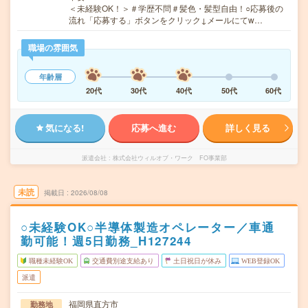
＜未経験OK！＞＃学歴不問＃髪色・髪型自由！○応募後の
流れ「応募する」ボタンをクリック↓メールにてw…
職場の雰囲気
年齢層
20代
30代
40代
50代
60代
気になる!
応募へ進む
詳しく見る
派遣会社
株式会社ウィルオブ・ワーク FO事業部
未読
掲載日
2026/08/08
○未経験OK○半導体製造オペレーター／車通
勤可能！週5日勤務_H127244
職種未経験OK
交通費別途支給あり
土日祝日が休み
WEB登録OK
派遣
福岡県直方市
勤務地