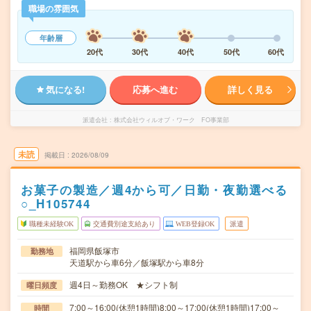
職場の雰囲気
年齢層
20代
30代
40代
50代
60代
気になる!
応募へ進む
詳しく見る
派遣会社
株式会社ウィルオブ・ワーク FO事業部
未読
掲載日
2026/08/09
お菓子の製造／週4から可／日勤・夜勤選べる
○_H105744
職種未経験OK
交通費別途支給あり
WEB登録OK
派遣
福岡県飯塚市
勤務地
天道駅から車6分／飯塚駅から車8分
週4日～勤務OK ★シフト制
曜日頻度
7:00～16:00(休憩1時間)8:00～17:00(休憩1時間)17:00～
時間