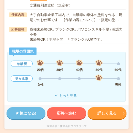
交通費別途支給（規定有）
大手自動車企業工場内で、自動車の車体の塗料を作る、現
仕事内容
場でのお仕事です！【作業内容について】・指定の塗…
職種未経験OK / ブランクOK / パソコンスキル不要 / 英語力
応募資格
不要
未経験OK！学歴不問！＊ブランクもOKです。
職場の雰囲気
年齢層
20代
30代
40代
50代
60代
男女比率
女性
男性
もっと見る
気になる!
応募へ進む
詳しく見る
派遣会社
株式会社プロスタッフ