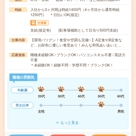
入社から3ヶ月間は時給1400円（4ヶ月目から通常時給
時給
1250円） ＊日払いOK(規定)
交通費
支給(規定有) (駐車場補助として日当り500円支給)
【環境バツグン！食堂や空調も完備✨】A定食やB定食な
仕事内容
ど、お財布に優しい食堂あり！みんな和気あいあいと…
職種未経験OK / ブランクOK / パソコンスキル不要 / 英語力
応募資格
不要
＊未経験OK！経験不問・学歴不問！ブランクOK！
職場の雰囲気
年齢層
20代
30代
40代
50代
60代
男女比率
女性
男性
もっと見る