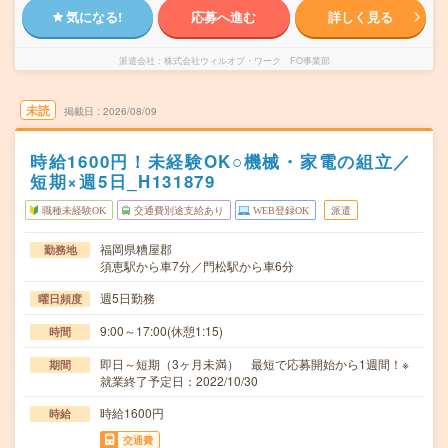
気になる!
応募へ進む
詳しく見る
派遣会社
株式会社ウィルオブ・ワーク FO事業部
未読
掲載日
2026/08/09
時給1600円！未経験OK○機械・家電の組立／
短期×週5日_H131879
職種未経験OK
交通費別途支給あり
WEB登録OK
派遣
福岡県糟屋郡
勤務地
須恵駅から車7分／門松駅から車6分
週5日勤務
曜日頻度
9:00～17:00(休憩1:15)
時間
即日～短期（3ヶ月未満） 最短で応募開始から1週間！※
期間
就業終了予定日：2022/10/30
時給1600円
時給
交通費