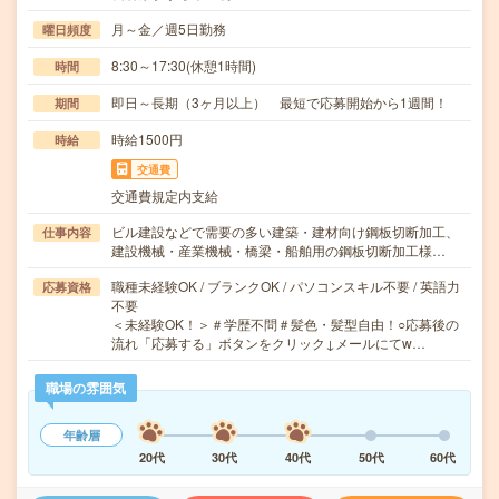
月～金／週5日勤務
曜日頻度
8:30～17:30(休憩1時間)
時間
即日～長期（3ヶ月以上） 最短で応募開始から1週間！
期間
時給1500円
時給
交通費
交通費規定内支給
ビル建設などで需要の多い建築・建材向け鋼板切断加工、
仕事内容
建設機械・産業機械・橋梁・船舶用の鋼板切断加工様…
職種未経験OK / ブランクOK / パソコンスキル不要 / 英語力
応募資格
不要
＜未経験OK！＞＃学歴不問＃髪色・髪型自由！○応募後の
流れ「応募する」ボタンをクリック↓メールにてw…
職場の雰囲気
年齢層
20代
30代
40代
50代
60代