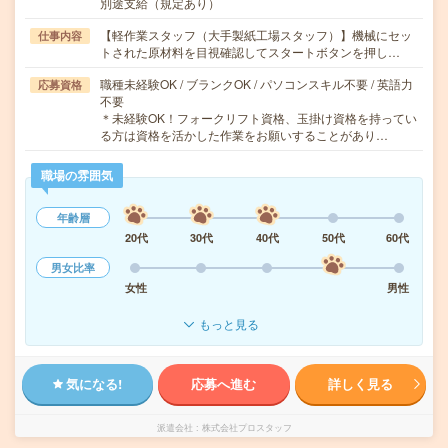
別途支給（規定あり）
【軽作業スタッフ（大手製紙工場スタッフ）】機械にセッ
仕事内容
トされた原材料を目視確認してスタートボタンを押し…
職種未経験OK / ブランクOK / パソコンスキル不要 / 英語力
応募資格
不要
＊未経験OK！フォークリフト資格、玉掛け資格を持ってい
る方は資格を活かした作業をお願いすることがあり…
職場の雰囲気
年齢層
20代
30代
40代
50代
60代
男女比率
女性
男性
もっと見る
気になる!
応募へ進む
詳しく見る
派遣会社
株式会社プロスタッフ