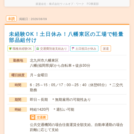
派遣会社
株式会社ウィルオブ・ワーク FO事業部
未読
掲載日
2026/08/09
未経験OK！土日休み！八幡東区の工場で軽量
部品組付け
職種未経験OK
交通費別途支給あり
土日祝日が休み
派遣
北九州市八幡東区
勤務地
八幡(福岡県)駅から自転車＋徒歩30分
月～金曜日
曜日頻度
6：25～15：05／17：00～25：40（休憩65分）＊二交代
時間
勤務
即日～長期 ＊無期雇用の可能性あり
期間
時給1420円 ＊週払い可能
時給
交通費
公共交通機関の場合往復運賃全額支給。自動車通勤の場合
距離に応じて支給