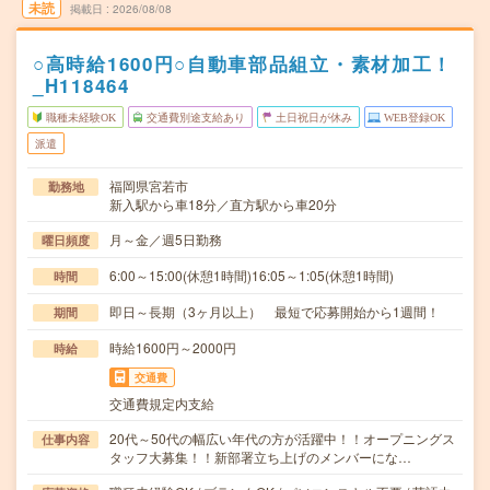
未読
掲載日
2026/08/08
○高時給1600円○自動車部品組立・素材加工！
_H118464
職種未経験OK
交通費別途支給あり
土日祝日が休み
WEB登録OK
派遣
福岡県宮若市
勤務地
新入駅から車18分／直方駅から車20分
月～金／週5日勤務
曜日頻度
6:00～15:00(休憩1時間)16:05～1:05(休憩1時間)
時間
即日～長期（3ヶ月以上） 最短で応募開始から1週間！
期間
時給1600円～2000円
時給
交通費
交通費規定内支給
20代～50代の幅広い年代の方が活躍中！！オープニングス
仕事内容
タッフ大募集！！新部署立ち上げのメンバーにな…