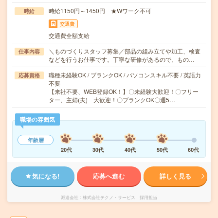
時給1150円～1450円 ★Wワーク不可
時給
交通費
交通費全額支給
＼ものづくりスタッフ募集／部品の組み立てや加工、検査
仕事内容
などを行うお仕事です。丁寧な研修があるので、もの…
職種未経験OK / ブランクOK / パソコンスキル不要 / 英語力
応募資格
不要
【来社不要、WEB登録OK！】〇未経験大歓迎！〇フリー
ター、主婦(夫) 大歓迎！〇ブランクOK〇週5…
職場の雰囲気
年齢層
20代
30代
40代
50代
60代
気になる!
応募へ進む
詳しく見る
派遣会社
株式会社テクノ・サービス 採用担当