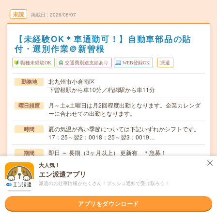
未読
掲載日
2026/08/07
【未経験OK＊車通勤可！】自動車部品の貼
付・選別作業＠新曽根
職種未経験OK
交通費別途支給あり
WEB登録OK
派遣
北九州市小倉南区
勤務地
下曽根駅から車10分／朽網駅から車11分
月～土※土曜日は月2回程度出勤となります。企業カレンダ
曜日頻度
ーに合わせての出勤となります。
夏の気温が高い季節については下記いずれかシフトです。
時間
17：25～翌2：0018：25～翌3：0019…
即日 ～ 長期（3ヶ月以上） 更新有 ＊急募！
期間
大人気！
時給1300円 【月収例： 時給1,300円×7時間35分×20
時給
エン派遣アプリ
日 ＝197166円 】
派遣のお仕事情報がたくさん！プッシュ通知で受け取ろう！
交通費
別途支給（規定あり）
アプリをダウンロード
【工場内で自動車部品の製造】完成品を指定された箇所へ