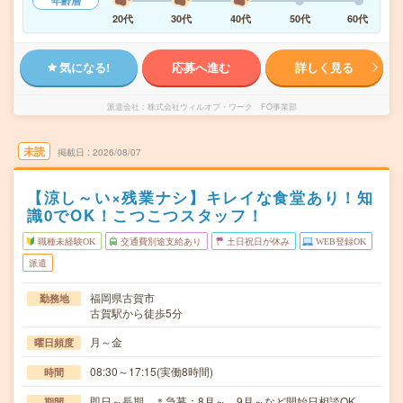
年齢層
20代
30代
40代
50代
60代
気になる!
応募へ進む
詳しく見る
派遣会社
株式会社ウィルオブ・ワーク FO事業部
未読
掲載日
2026/08/07
【涼し～い×残業ナシ】キレイな食堂あり！知
識0でOK！こつこつスタッフ！
職種未経験OK
交通費別途支給あり
土日祝日が休み
WEB登録OK
派遣
福岡県古賀市
勤務地
古賀駅から徒歩5分
月～金
曜日頻度
08:30～17:15(実働8時間)
時間
即日～長期 ＊急募：8月～、9月～など開始日相談OK
期間