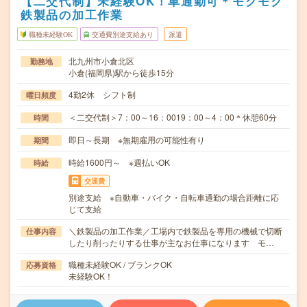
【二交代制】未経験OK！車通勤可＊モクモク
鉄製品の加工作業
職種未経験OK
交通費別途支給あり
派遣
北九州市小倉北区
勤務地
小倉(福岡県)駅から徒歩15分
4勤2休 シフト制
曜日頻度
＜二交代制＞7：00～16：0019：00～4：00＊休憩60分
時間
即日～長期 ※無期雇用の可能性有り
期間
時給1600円～ ※週払いOK
時給
交通費
別途支給 ※自動車・バイク・自転車通勤の場合距離に応
じて支給
＼鉄製品の加工作業／工場内で鉄製品を専用の機械で切断
仕事内容
したり削ったりする仕事が主なお仕事になります モ…
職種未経験OK / ブランクOK
応募資格
未経験OK！