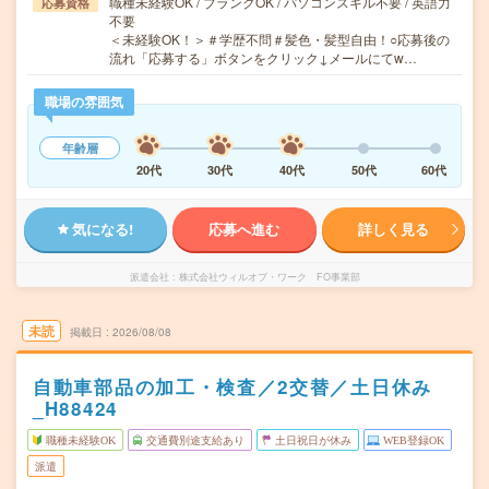
職種未経験OK / ブランクOK / パソコンスキル不要 / 英語力
応募資格
不要
＜未経験OK！＞＃学歴不問＃髪色・髪型自由！○応募後の
流れ「応募する」ボタンをクリック↓メールにてw…
職場の雰囲気
年齢層
20代
30代
40代
50代
60代
気になる!
応募へ進む
詳しく見る
派遣会社
株式会社ウィルオブ・ワーク FO事業部
未読
掲載日
2026/08/08
自動車部品の加工・検査／2交替／土日休み
_H88424
職種未経験OK
交通費別途支給あり
土日祝日が休み
WEB登録OK
派遣