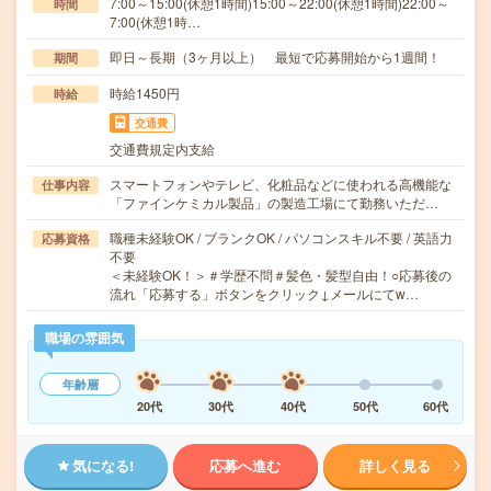
7:00～15:00(休憩1時間)15:00～22:00(休憩1時間)22:00～
時間
7:00(休憩1時…
即日～長期（3ヶ月以上） 最短で応募開始から1週間！
期間
時給1450円
時給
交通費
交通費規定内支給
スマートフォンやテレビ、化粧品などに使われる高機能な
仕事内容
「ファインケミカル製品」の製造工場にて勤務いただ…
職種未経験OK / ブランクOK / パソコンスキル不要 / 英語力
応募資格
不要
＜未経験OK！＞＃学歴不問＃髪色・髪型自由！○応募後の
流れ「応募する」ボタンをクリック↓メールにてw…
職場の雰囲気
年齢層
20代
30代
40代
50代
60代
気になる!
応募へ進む
詳しく見る