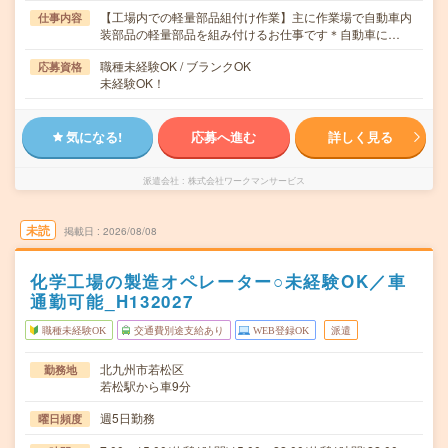
【工場内での軽量部品組付け作業】主に作業場で自動車内
仕事内容
装部品の軽量部品を組み付けるお仕事です＊自動車に…
職種未経験OK / ブランクOK
応募資格
未経験OK！
気になる!
応募へ進む
詳しく見る
派遣会社
株式会社ワークマンサービス
未読
掲載日
2026/08/08
化学工場の製造オペレーター○未経験OK／車
通勤可能_H132027
職種未経験OK
交通費別途支給あり
WEB登録OK
派遣
北九州市若松区
勤務地
若松駅から車9分
週5日勤務
曜日頻度