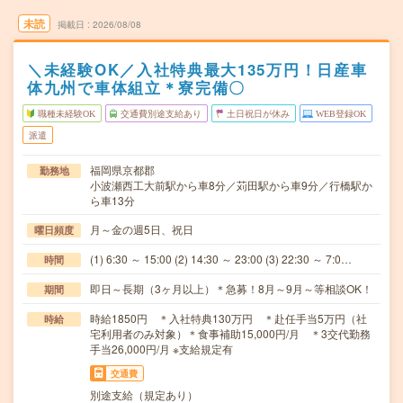
未読
掲載日
2026/08/08
＼未経験OK／入社特典最大135万円！日産車
体九州で車体組立＊寮完備〇
職種未経験OK
交通費別途支給あり
土日祝日が休み
WEB登録OK
派遣
福岡県京都郡
勤務地
小波瀬西工大前駅から車8分／苅田駅から車9分／行橋駅か
ら車13分
月～金の週5日、祝日
曜日頻度
(1) 6:30 ～ 15:00 (2) 14:30 ～ 23:00 (3) 22:30 ～ 7:0…
時間
即日～長期（3ヶ月以上）＊急募！8月～9月～等相談OK！
期間
時給1850円 ＊入社特典130万円 ＊赴任手当5万円（社
時給
宅利用者のみ対象）＊食事補助15,000円/月 ＊3交代勤務
手当26,000円/月 ※支給規定有
交通費
別途支給（規定あり）