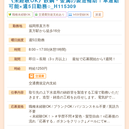
《未経験OK》鉄鋼・金属の製造補助！車通勤
可能×週5日勤務○_H115309
職種未経験OK
交通費別途支給あり
WEB登録OK
派遣
福岡県直方市
勤務地
直方駅から徒歩16分
週5日勤務
曜日頻度
8:00～17:00(休憩1時間)
時間
即日～長期（3ヶ月以上） 最短で応募開始から1週間！
期間
時給1250円
時給
交通費
交通費規定内支給
取引先の上下水道用の鋳鉄管を製造する工場で勤務いただ
仕事内容
きます。造型・鋳造の工程をお任せします。電気炉で…
職種未経験OK / ブランクOK / パソコンスキル不要 / 英語力
応募資格
不要
＜未経験OK！＞＃学歴不問＃髪色・髪型自由！○応募後の
流れ「応募する」ボタンをクリック↓メールにてw…