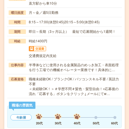
直方駅から車10分
月～金／週5日勤務
曜日頻度
8:15～17:00(休憩0:45)20:15～5:00(休憩0:45)
時間
即日～長期（3ヶ月以上） 最短で応募開始から1週間！
期間
時給1400円
時給
交通費
交通費規定内支給
半導体などに使用される金属製品のめっき加工・表面処理
仕事内容
を行う工場での機械オペレーター業務です！具体的に…
職種未経験OK / ブランクOK / パソコンスキル不要 / 英語力
応募資格
不要
＜未経験OK！＞＃学歴不問＃髪色・髪型自由！○応募後の
流れ「応募する」ボタンをクリック↓メールにてw…
職場の雰囲気
年齢層
20代
30代
40代
50代
60代