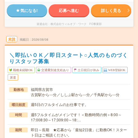
気になる!
応募へ進む
詳しく見る
派遣会社
株式会社ウィルオブ・ワーク FO事業部
未読
掲載日
2026/08/08
＼即払いＯＫ／即日スタート○人気のものづく
りスタッフ募集
職種未経験OK
交通費別途支給あり
土日祝日が休み
WEB登録OK
派遣
福岡県古賀市
勤務地
古賀駅から---分／ししぶ駅から---分／千鳥駅から---分
週5日のフルタイムのお仕事です。
曜日頻度
週5フルタイムがメインです！＜勤務時間の例＞8:00～
時間
17:008:30～17:309:00～18:…
即日～長期 ★応募から「最短2日後」に勤務OK！スター
期間
ト日はご相談ください。