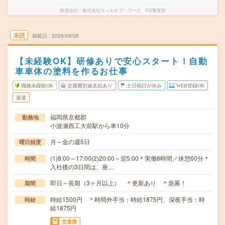
派遣会社
株式会社ウィルオブ・ワーク FO事業部
未読
掲載日
2026/08/08
【未経験OK】研修ありで安心スタート！自動
車車体の塗料を作るお仕事
職種未経験OK
交通費別途支給あり
土日祝日が休み
WEB登録OK
派遣
福岡県京都郡
勤務地
小波瀬西工大前駅から車10分
月～金の週5日
曜日頻度
(1)8:00～17:00(2)20:00～翌5:00＊実働8時間／休憩60分＊
時間
入社後の3日間は、座…
即日～長期（3ヶ月以上） ＊更新あり ＊急募！
期間
時給1500円 ＊時間外手当：時給1875円、深夜手当：時
時給
給1875円
交通費