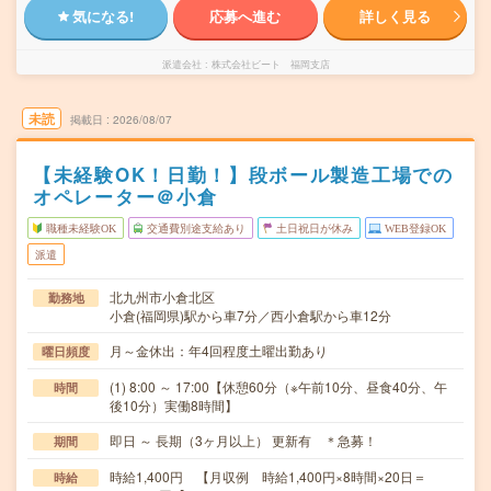
気になる!
応募へ進む
詳しく見る
派遣会社
株式会社ビート 福岡支店
未読
掲載日
2026/08/07
【未経験OK！日勤！】段ボール製造工場での
オペレーター＠小倉
職種未経験OK
交通費別途支給あり
土日祝日が休み
WEB登録OK
派遣
北九州市小倉北区
勤務地
小倉(福岡県)駅から車7分／西小倉駅から車12分
月～金休出：年4回程度土曜出勤あり
曜日頻度
(1) 8:00 ～ 17:00【休憩60分（※午前10分、昼食40分、午
時間
後10分）実働8時間】
即日 ～ 長期（3ヶ月以上） 更新有 ＊急募！
期間
時給1,400円 【月収例 時給1,400円×8時間×20日＝
時給