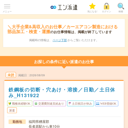
メニュー
気になる!
ログイン
検索
＼大手企業&高収入のお仕事／カーエアコン製造における
部品加工・検査・運搬
のお仕事情報は、掲載が終了しています
掲載時の情報は、
ページ下部
からご覧いただけます。
お探しの条件に近い派遣のお仕事
未読
掲載日
2026/08/09
鉄鋼板の切断・穴あけ・溶接／日勤／土日休
み_H131922
職種未経験OK
交通費別途支給あり
土日祝日が休み
WEB登録OK
派遣
福岡県糟屋郡
勤務地
長者原駅から車10分