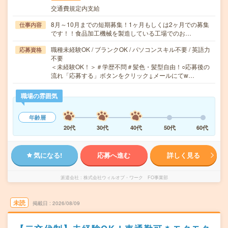
交通費規定内支給
8月～10月までの短期募集！1ヶ月もしくは2ヶ月での募集
仕事内容
です！！食品加工機械を製造している工場でのお…
職種未経験OK / ブランクOK / パソコンスキル不要 / 英語力
応募資格
不要
＜未経験OK！＞＃学歴不問＃髪色・髪型自由！○応募後の
流れ「応募する」ボタンをクリック↓メールにてw…
職場の雰囲気
年齢層
20代
30代
40代
50代
60代
気になる!
応募へ進む
詳しく見る
派遣会社
株式会社ウィルオブ・ワーク FO事業部
未読
掲載日
2026/08/09