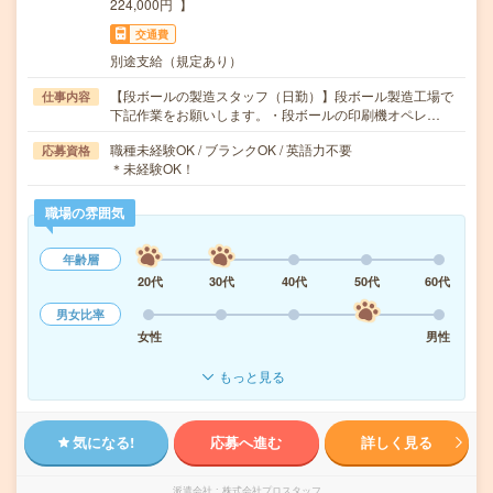
224,000円 】
交通費
別途支給（規定あり）
【段ボールの製造スタッフ（日勤）】段ボール製造工場で
仕事内容
下記作業をお願いします。・段ボールの印刷機オペレ…
職種未経験OK / ブランクOK / 英語力不要
応募資格
＊未経験OK！
職場の雰囲気
年齢層
20代
30代
40代
50代
60代
男女比率
女性
男性
もっと見る
気になる!
応募へ進む
詳しく見る
派遣会社
株式会社プロスタッフ