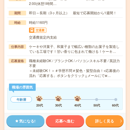
2:00(休憩1時間…
即日～長期（3ヶ月以上） 最短で応募開始から1週間！
期間
時給1160円
時給
交通費
交通費規定内支給
ケーキや洋菓子、和菓子まで幅広い種類のお菓子を製造し
仕事内容
ている工場です！甘い香りに包まれて働ける！ケーキ…
職種未経験OK / ブランクOK / パソコンスキル不要 / 英語力
応募資格
不要
＜未経験OK！＞＃学歴不問＃髪色・髪型自由！○応募後の
流れ「応募する」ボタンをクリック↓メールにてw…
職場の雰囲気
年齢層
20代
30代
40代
50代
60代
気になる!
応募へ進む
詳しく見る