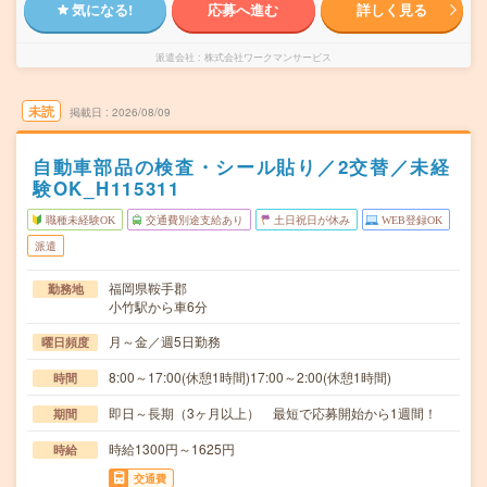
気になる!
応募へ進む
詳しく見る
派遣会社
株式会社ワークマンサービス
未読
掲載日
2026/08/09
自動車部品の検査・シール貼り／2交替／未経
験OK_H115311
職種未経験OK
交通費別途支給あり
土日祝日が休み
WEB登録OK
派遣
福岡県鞍手郡
勤務地
小竹駅から車6分
月～金／週5日勤務
曜日頻度
8:00～17:00(休憩1時間)17:00～2:00(休憩1時間)
時間
即日～長期（3ヶ月以上） 最短で応募開始から1週間！
期間
時給1300円～1625円
時給
交通費