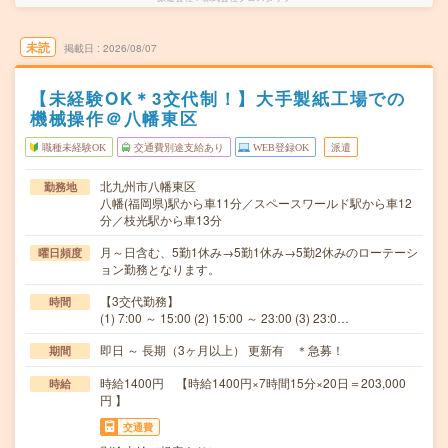
未読
掲載日
2026/08/07
【未経験OK＊3交代制！】大手製紙工場での
機械操作＠八幡東区
職種未経験OK
交通費別途支給あり
WEB登録OK
派遣
北九州市八幡東区
勤務地
八幡(福岡県)駅から車11分／スペースワールド駅から車12
分／枝光駅から車13分
月～日含む、5勤1休み→5勤1休み→5勤2休みのローテーシ
曜日頻度
ョン勤務となります。
【3交代勤務】
時間
(1) 7:00 ～ 15:00 (2) 15:00 ～ 23:00 (3) 23:0…
即日 ～ 長期（3ヶ月以上） 更新有 ＊急募！
期間
時給1400円 【時給1400円×7時間15分×20日＝203,000
時給
円 】
交通費