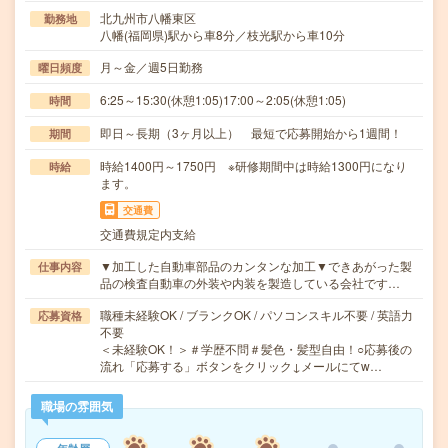
北九州市八幡東区
勤務地
八幡(福岡県)駅から車8分／枝光駅から車10分
月～金／週5日勤務
曜日頻度
6:25～15:30(休憩1:05)17:00～2:05(休憩1:05)
時間
即日～長期（3ヶ月以上） 最短で応募開始から1週間！
期間
時給1400円～1750円 ※研修期間中は時給1300円になり
時給
ます。
交通費
交通費規定内支給
▼加工した自動車部品のカンタンな加工▼できあがった製
仕事内容
品の検査自動車の外装や内装を製造している会社です…
職種未経験OK / ブランクOK / パソコンスキル不要 / 英語力
応募資格
不要
＜未経験OK！＞＃学歴不問＃髪色・髪型自由！○応募後の
流れ「応募する」ボタンをクリック↓メールにてw…
職場の雰囲気