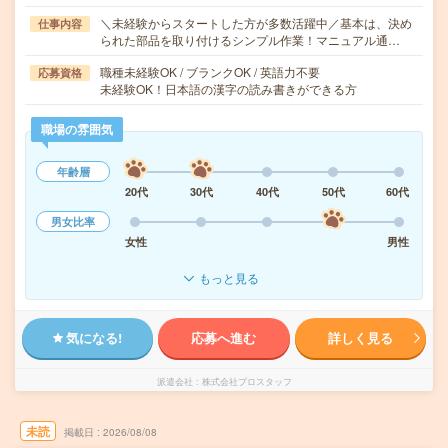
＼未経験からスタートした方が多数活躍中／基本は、決め
仕事内容
られた部品を取り付けるシンプル作業！マニュアル通…
職種未経験OK / ブランクOK / 英語力不要
応募資格
未経験OK！日本語の漢字の読み書きができる方
職場の雰囲気
年齢層
20代
30代
40代
50代
60代
男女比率
女性
男性
もっと見る
気になる!
応募へ進む
詳しく見る
派遣会社
株式会社プロスタッフ
未読
掲載日
2026/08/08