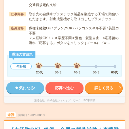
交通費規定内支給
取引先の自動車プラスチック製品を製造する工場で勤務い
仕事内容
ただきます。射出成型機から取り出したプラスチック…
職種未経験OK / ブランクOK / パソコンスキル不要 / 英語力
応募資格
不要
＜未経験OK！＞＃学歴不問＃髪色・髪型自由！○応募後の
流れ「応募する」ボタンをクリック↓メールにてw…
職場の雰囲気
年齢層
20代
30代
40代
50代
60代
気になる!
応募へ進む
詳しく見る
派遣会社
株式会社ウィルオブ・ワーク FO事業部
未読
掲載日
2026/08/09