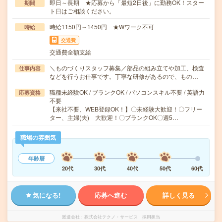
即日～長期 ★応募から「最短2日後」に勤務OK！スター
期間
ト日はご相談ください。
時給1150円～1450円 ★Wワーク不可
時給
交通費
交通費全額支給
＼ものづくりスタッフ募集／部品の組み立てや加工、検査
仕事内容
などを行うお仕事です。丁寧な研修があるので、もの…
職種未経験OK / ブランクOK / パソコンスキル不要 / 英語力
応募資格
不要
【来社不要、WEB登録OK！】〇未経験大歓迎！〇フリー
ター、主婦(夫) 大歓迎！〇ブランクOK〇週5…
職場の雰囲気
年齢層
20代
30代
40代
50代
60代
気になる!
応募へ進む
詳しく見る
派遣会社
株式会社テクノ・サービス 採用担当