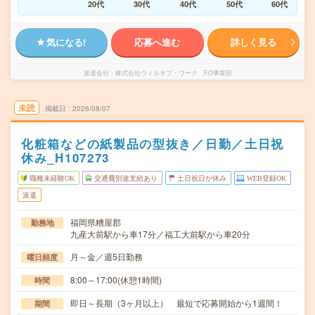
20代
30代
40代
50代
60代
気になる!
応募へ進む
詳しく見る
派遣会社
株式会社ウィルオブ・ワーク FO事業部
未読
掲載日
2026/08/07
化粧箱などの紙製品の型抜き／日勤／土日祝
休み_H107273
職種未経験OK
交通費別途支給あり
土日祝日が休み
WEB登録OK
派遣
福岡県糟屋郡
勤務地
九産大前駅から車17分／福工大前駅から車20分
月～金／週5日勤務
曜日頻度
8:00～17:00(休憩1時間)
時間
即日～長期（3ヶ月以上） 最短で応募開始から1週間！
期間