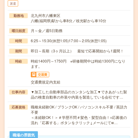
派遣
北九州市八幡東区
勤務地
八幡(福岡県)駅から車8分／枝光駅から車10分
月～金／週5日勤務
曜日頻度
6:25～15:30(休憩1:05)17:00～2:05(休憩1:05)
時間
即日～長期（3ヶ月以上） 最短で応募開始から1週間！
期間
時給1400円～1750円 ※研修期間中は時給1300円になり
時給
ます。
交通費
交通費規定内支給
▼加工した自動車部品のカンタンな加工▼できあがった製
仕事内容
品の検査自動車の外装や内装を製造している会社です…
職種未経験OK / ブランクOK / パソコンスキル不要 / 英語力
応募資格
不要
＜未経験OK！＞＃学歴不問＃髪色・髪型自由！○応募後の
流れ「応募する」ボタンをクリック↓メールにてw…
職場の雰囲気