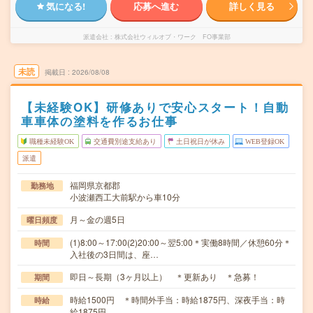
気になる!
応募へ進む
詳しく見る
派遣会社
株式会社ウィルオブ・ワーク FO事業部
未読
掲載日
2026/08/08
【未経験OK】研修ありで安心スタート！自動
車車体の塗料を作るお仕事
職種未経験OK
交通費別途支給あり
土日祝日が休み
WEB登録OK
派遣
福岡県京都郡
勤務地
小波瀬西工大前駅から車10分
月～金の週5日
曜日頻度
(1)8:00～17:00(2)20:00～翌5:00＊実働8時間／休憩60分＊
時間
入社後の3日間は、座…
即日～長期（3ヶ月以上） ＊更新あり ＊急募！
期間
時給1500円 ＊時間外手当：時給1875円、深夜手当：時
時給
給1875円