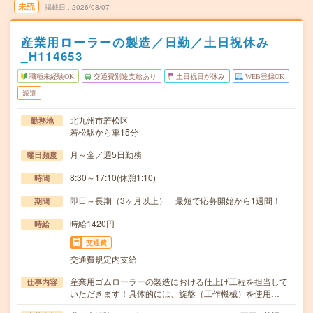
未読
掲載日
2026/08/07
産業用ローラーの製造／日勤／土日祝休み
_H114653
職種未経験OK
交通費別途支給あり
土日祝日が休み
WEB登録OK
派遣
北九州市若松区
勤務地
若松駅から車15分
月～金／週5日勤務
曜日頻度
8:30～17:10(休憩1:10)
時間
即日～長期（3ヶ月以上） 最短で応募開始から1週間！
期間
時給1420円
時給
交通費
交通費規定内支給
産業用ゴムローラーの製造における仕上げ工程を担当して
仕事内容
いただきます！具体的には、旋盤（工作機械）を使用…