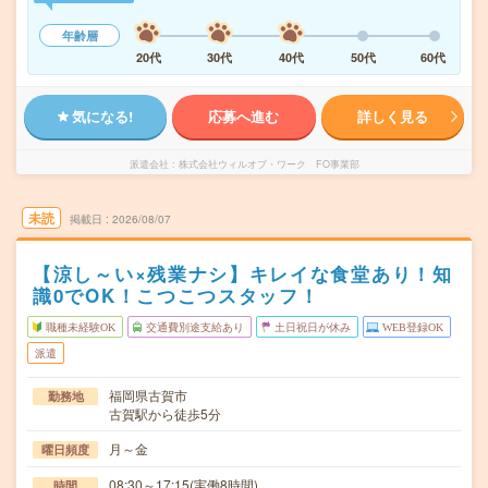
年齢層
20代
30代
40代
50代
60代
気になる!
応募へ進む
詳しく見る
派遣会社
株式会社ウィルオブ・ワーク FO事業部
未読
掲載日
2026/08/07
【涼し～い×残業ナシ】キレイな食堂あり！知
識0でOK！こつこつスタッフ！
職種未経験OK
交通費別途支給あり
土日祝日が休み
WEB登録OK
派遣
福岡県古賀市
勤務地
古賀駅から徒歩5分
月～金
曜日頻度
08:30～17:15(実働8時間)
時間