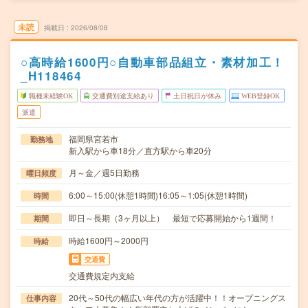
未読
掲載日
2026/08/08
○高時給1600円○自動車部品組立・素材加工！
_H118464
職種未経験OK
交通費別途支給あり
土日祝日が休み
WEB登録OK
派遣
福岡県宮若市
勤務地
新入駅から車18分／直方駅から車20分
月～金／週5日勤務
曜日頻度
6:00～15:00(休憩1時間)16:05～1:05(休憩1時間)
時間
即日～長期（3ヶ月以上） 最短で応募開始から1週間！
期間
時給1600円～2000円
時給
交通費
交通費規定内支給
20代～50代の幅広い年代の方が活躍中！！オープニングス
仕事内容