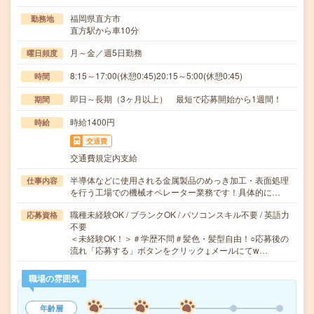
福岡県直方市
勤務地
直方駅から車10分
月～金／週5日勤務
曜日頻度
8:15～17:00(休憩0:45)20:15～5:00(休憩0:45)
時間
即日～長期（3ヶ月以上） 最短で応募開始から1週間！
期間
時給1400円
時給
交通費
交通費規定内支給
半導体などに使用される金属製品のめっき加工・表面処理
仕事内容
を行う工場での機械オペレーター業務です！具体的に…
職種未経験OK / ブランクOK / パソコンスキル不要 / 英語力
応募資格
不要
＜未経験OK！＞＃学歴不問＃髪色・髪型自由！○応募後の
流れ「応募する」ボタンをクリック↓メールにてw…
職場の雰囲気
年齢層