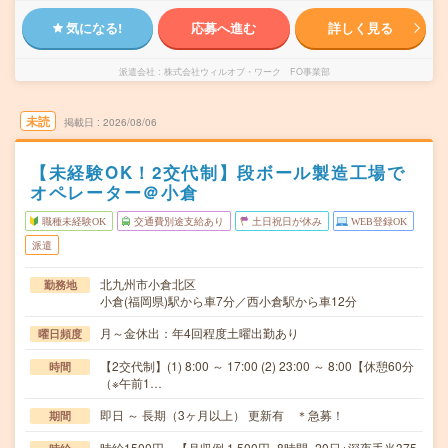
気になる!
応募へ進む
詳しく見る
派遣会社
株式会社ウィルオブ・ワーク FO事業部
未読
掲載日
2026/08/06
【未経験OK！2交代制】段ボール製造工場で
オペレーター＠小倉
職種未経験OK
交通費別途支給あり
土日祝日が休み
WEB登録OK
派遣
北九州市小倉北区
勤務地
小倉(福岡県)駅から車7分／西小倉駅から車12分
月～金休出：年4回程度土曜出勤あり
曜日頻度
【2交代制】(1) 8:00 ～ 17:00 (2) 23:00 ～ 8:00【休憩60分
時間
（※午前1…
即日 ～ 長期（3ヶ月以上） 更新有 ＊急募！
期間
時給1500円 【月収例 1,500円×8時間×20日+深夜手当375