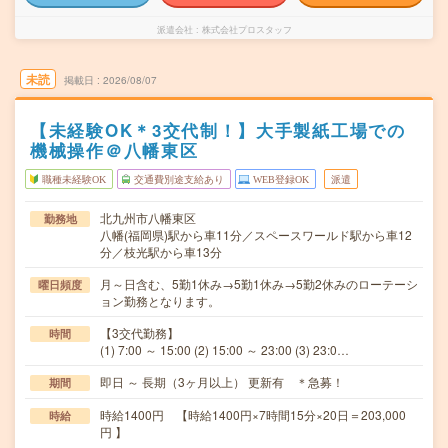
派遣会社
株式会社プロスタッフ
未読
掲載日
2026/08/07
【未経験OK＊3交代制！】大手製紙工場での
機械操作＠八幡東区
職種未経験OK
交通費別途支給あり
WEB登録OK
派遣
北九州市八幡東区
勤務地
八幡(福岡県)駅から車11分／スペースワールド駅から車12
分／枝光駅から車13分
月～日含む、5勤1休み→5勤1休み→5勤2休みのローテーシ
曜日頻度
ョン勤務となります。
【3交代勤務】
時間
(1) 7:00 ～ 15:00 (2) 15:00 ～ 23:00 (3) 23:0…
即日 ～ 長期（3ヶ月以上） 更新有 ＊急募！
期間
時給1400円 【時給1400円×7時間15分×20日＝203,000
時給
円 】