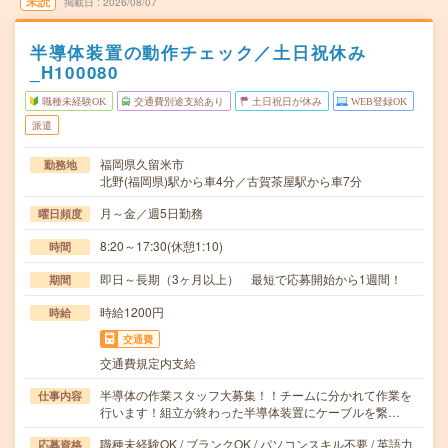
未読
掲載日
2026/08/07
半導体装置の動作チェック／土日祝休み
_H100080
職種未経験OK
交通費別途支給あり
土日祝日が休み
WEB登録OK
派遣
福岡県久留米市
勤務地
北野(福岡県)駅から車4分／古賀茶屋駅から車7分
月～金／週5日勤務
曜日頻度
8:20～17:30(休憩1:10)
時間
即日～長期（3ヶ月以上） 最短で応募開始から1週間！
期間
時給1200円
時給
交通費
交通費規定内支給
半導体の作業スタッフ大募集！！チームに分かれて作業を
仕事内容
行います！組立が終わった半導体装置にケーブルを繋…
職種未経験OK / ブランクOK / パソコンスキル不要 / 英語力
応募資格