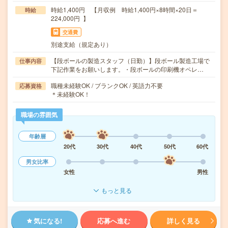
時給1,400円 【月収例 時給1,400円×8時間×20日＝
時給
224,000円 】
交通費
別途支給（規定あり）
【段ボールの製造スタッフ（日勤）】段ボール製造工場で
仕事内容
下記作業をお願いします。・段ボールの印刷機オペレ…
職種未経験OK / ブランクOK / 英語力不要
応募資格
＊未経験OK！
職場の雰囲気
年齢層
20代
30代
40代
50代
60代
男女比率
女性
男性
もっと見る
気になる!
応募へ進む
詳しく見る