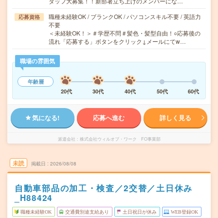
タッフ大募集！！新部署立ち上げのメンバーにな…
職種未経験OK / ブランクOK / パソコンスキル不要 / 英語力
応募資格
不要
＜未経験OK！＞＃学歴不問＃髪色・髪型自由！○応募後の
流れ「応募する」ボタンをクリック↓メールにてw…
職場の雰囲気
年齢層
20代
30代
40代
50代
60代
気になる!
応募へ進む
詳しく見る
派遣会社
株式会社ウィルオブ・ワーク FO事業部
未読
掲載日
2026/08/08
自動車部品の加工・検査／2交替／土日休み
_H88424
職種未経験OK
交通費別途支給あり
土日祝日が休み
WEB登録OK