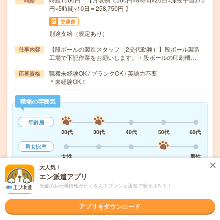
時給
円×5時間×10日＝258,750円 】
交通費
別途支給（規定あり）
【段ボールの製造スタッフ（2交代勤務）】段ボール製造
仕事内容
工場で下記作業をお願いします。・段ボールの印刷機…
職種未経験OK / ブランクOK / 英語力不要
応募資格
＊未経験OK！
職場の雰囲気
年齢層
20代
30代
40代
50代
60代
男女比率
女性
男性
大人気！
もっと見る
エン派遣アプリ
派遣のお仕事情報がたくさん！プッシュ通知で受け取ろう！
気になる!
応募へ進む
詳しく見る
アプリをダウンロード