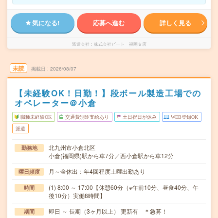
気になる!
応募へ進む
詳しく見る
派遣会社
株式会社ビート 福岡支店
未読
掲載日
2026/08/07
【未経験OK！日勤！】段ボール製造工場での
オペレーター＠小倉
職種未経験OK
交通費別途支給あり
土日祝日が休み
WEB登録OK
派遣
北九州市小倉北区
勤務地
小倉(福岡県)駅から車7分／西小倉駅から車12分
月～金休出：年4回程度土曜出勤あり
曜日頻度
(1) 8:00 ～ 17:00【休憩60分（※午前10分、昼食40分、午
時間
後10分）実働8時間】
即日 ～ 長期（3ヶ月以上） 更新有 ＊急募！
期間