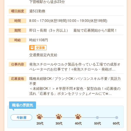
下曽根駅から徒歩23分
週5日勤務
曜日頻度
8:00～17:00(休憩1時間)10:00～19:00(休憩1時間)
時間
即日～長期（3ヶ月以上） 最短で応募開始から1週間！
期間
時給1108円
時給
交通費
交通費規定内支給
発泡スチロールやコルク製品を作っている工場での成形オ
仕事内容
ペレーターのお仕事です！○発泡スチロール・発砲ポ…
職種未経験OK / ブランクOK / パソコンスキル不要 / 英語力
応募資格
不要
＜未経験OK！＞＃学歴不問＃髪色・髪型自由！○応募後の
流れ「応募する」ボタンをクリック↓メールにてw…
職場の雰囲気
年齢層
20代
30代
40代
50代
60代