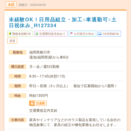
未読
掲載日
2026/08/08
未経験OK！日用品組立・加工○車通勤可○土
日祝休み_H127334
職種未経験OK
交通費別途支給あり
土日祝日が休み
WEB登録OK
派遣
福岡県柳川市
勤務地
蒲池(福岡県)駅から車6分
月～金／週5日勤務
曜日頻度
8:30～17:45(休憩1:15)
時間
即日～長期（3ヶ月以上） 最短で応募開始から1週間！
期間
時給1300円
時給
交通費
交通費規定内支給
家具やインテリアなどのガラス製品を製造している会社の
仕事内容
物流倉庫にて、家具の組立や梱包業務をお任せします…