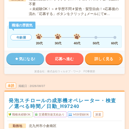
不要
＜未経験OK！＞＃学歴不問＃髪色・髪型自由！○応募後の
流れ「応募する」ボタンをクリック↓メールにてw…
職場の雰囲気
年齢層
20代
30代
40代
50代
60代
気になる!
応募へ進む
詳しく見る
派遣会社
株式会社ウィルオブ・ワーク FO事業部
未読
掲載日
2026/08/07
発泡スチロールの成形機オペレーター・検査
／選べる時間／日勤_H97240
職種未経験OK
交通費別途支給あり
WEB登録OK
派遣
北九州市小倉南区
勤務地