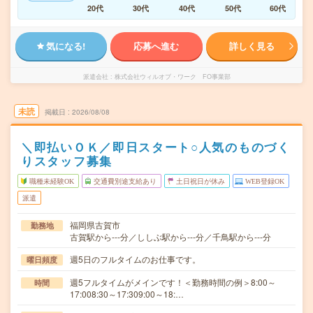
20代
30代
40代
50代
60代
気になる!
応募へ進む
詳しく見る
派遣会社
株式会社ウィルオブ・ワーク FO事業部
未読
掲載日
2026/08/08
＼即払いＯＫ／即日スタート○人気のものづく
りスタッフ募集
職種未経験OK
交通費別途支給あり
土日祝日が休み
WEB登録OK
派遣
福岡県古賀市
勤務地
古賀駅から---分／ししぶ駅から---分／千鳥駅から---分
週5日のフルタイムのお仕事です。
曜日頻度
週5フルタイムがメインです！＜勤務時間の例＞8:00～
時間
17:008:30～17:309:00～18:…