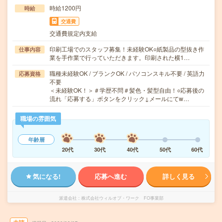
時給1200円
時給
交通費
交通費規定内支給
印刷工場でのスタッフ募集！未経験OK○紙製品の型抜き作
仕事内容
業を手作業で行っていただきます。印刷された横1…
職種未経験OK / ブランクOK / パソコンスキル不要 / 英語力
応募資格
不要
＜未経験OK！＞＃学歴不問＃髪色・髪型自由！○応募後の
流れ「応募する」ボタンをクリック↓メールにてw…
職場の雰囲気
年齢層
20代
30代
40代
50代
60代
気になる!
応募へ進む
詳しく見る
派遣会社
株式会社ウィルオブ・ワーク FO事業部