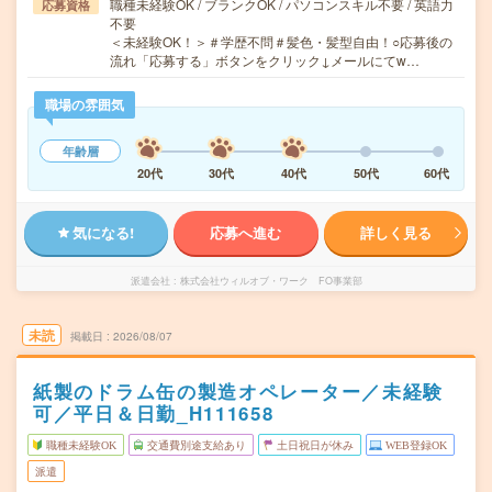
職種未経験OK / ブランクOK / パソコンスキル不要 / 英語力
応募資格
不要
＜未経験OK！＞＃学歴不問＃髪色・髪型自由！○応募後の
流れ「応募する」ボタンをクリック↓メールにてw…
職場の雰囲気
年齢層
20代
30代
40代
50代
60代
気になる!
応募へ進む
詳しく見る
派遣会社
株式会社ウィルオブ・ワーク FO事業部
未読
掲載日
2026/08/07
紙製のドラム缶の製造オペレーター／未経験
可／平日＆日勤_H111658
職種未経験OK
交通費別途支給あり
土日祝日が休み
WEB登録OK
派遣