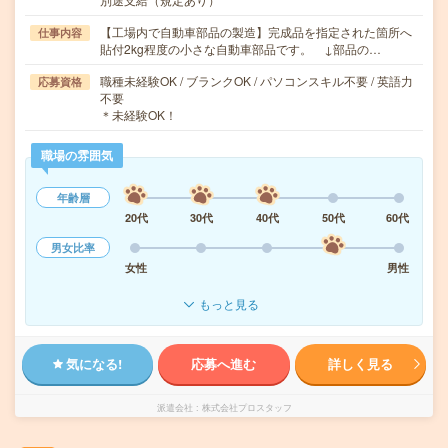
【工場内で自動車部品の製造】完成品を指定された箇所へ
仕事内容
貼付2kg程度の小さな自動車部品です。 ↓部品の…
職種未経験OK / ブランクOK / パソコンスキル不要 / 英語力
応募資格
不要
＊未経験OK！
職場の雰囲気
年齢層
20代
30代
40代
50代
60代
男女比率
女性
男性
もっと見る
気になる!
応募へ進む
詳しく見る
派遣会社
株式会社プロスタッフ