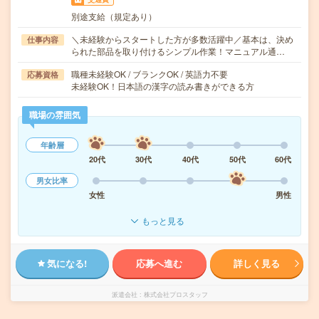
別途支給（規定あり）
＼未経験からスタートした方が多数活躍中／基本は、決め
仕事内容
られた部品を取り付けるシンプル作業！マニュアル通…
職種未経験OK / ブランクOK / 英語力不要
応募資格
未経験OK！日本語の漢字の読み書きができる方
職場の雰囲気
年齢層
20代
30代
40代
50代
60代
男女比率
女性
男性
もっと見る
気になる!
応募へ進む
詳しく見る
派遣会社
株式会社プロスタッフ