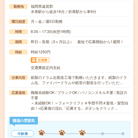
福岡県遠賀郡
勤務地
水巻駅から徒歩16分／折尾駅から車9分
月～金／週5日勤務
曜日頻度
8:30～17:30(休憩1時間)
時間
即日～長期（3ヶ月以上） 最短で応募開始から1週間！
期間
時給1250円
時給
交通費
交通費規定内支給
紙製のドラム缶製造工場で勤務いただきます。紙製のドラ
仕事内容
ム缶、ファイバードラムや紙管の製造を行っていただ…
職種未経験OK / ブランクOK / パソコンスキル不要 / 英語力
応募資格
不要
＜未経験OK！＞フォークリフト＃学歴不問＃髪色・髪型自
由！○応募後の流れ「応募する」ボタンをクリック…
職場の雰囲気
年齢層