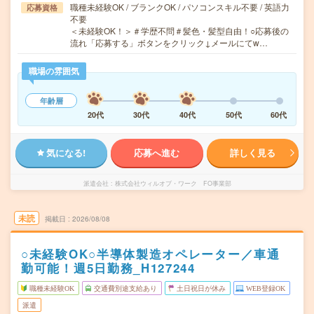
職種未経験OK / ブランクOK / パソコンスキル不要 / 英語力
応募資格
不要
＜未経験OK！＞＃学歴不問＃髪色・髪型自由！○応募後の
流れ「応募する」ボタンをクリック↓メールにてw…
職場の雰囲気
年齢層
20代
30代
40代
50代
60代
気になる!
応募へ進む
詳しく見る
派遣会社
株式会社ウィルオブ・ワーク FO事業部
未読
掲載日
2026/08/08
○未経験OK○半導体製造オペレーター／車通
勤可能！週5日勤務_H127244
職種未経験OK
交通費別途支給あり
土日祝日が休み
WEB登録OK
派遣