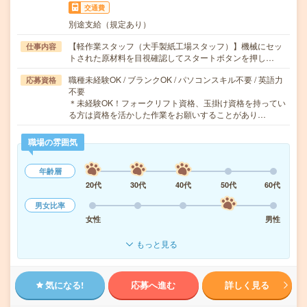
交通費
別途支給（規定あり）
【軽作業スタッフ（大手製紙工場スタッフ）】機械にセッ
仕事内容
トされた原材料を目視確認してスタートボタンを押し…
職種未経験OK / ブランクOK / パソコンスキル不要 / 英語力
応募資格
不要
＊未経験OK！フォークリフト資格、玉掛け資格を持ってい
る方は資格を活かした作業をお願いすることがあり…
職場の雰囲気
年齢層
20代
30代
40代
50代
60代
男女比率
女性
男性
もっと見る
気になる!
応募へ進む
詳しく見る