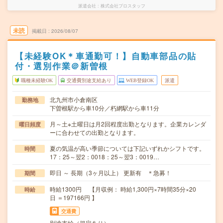
派遣会社
株式会社プロスタッフ
未読
掲載日
2026/08/07
【未経験OK＊車通勤可！】自動車部品の貼
付・選別作業＠新曽根
職種未経験OK
交通費別途支給あり
WEB登録OK
派遣
北九州市小倉南区
勤務地
下曽根駅から車10分／朽網駅から車11分
月～土※土曜日は月2回程度出勤となります。企業カレンダ
曜日頻度
ーに合わせての出勤となります。
夏の気温が高い季節については下記いずれかシフトです。
時間
17：25～翌2：0018：25～翌3：0019…
即日 ～ 長期（3ヶ月以上） 更新有 ＊急募！
期間
時給1300円 【月収例： 時給1,300円×7時間35分×20
時給
日 ＝197166円 】
交通費
別途支給（規定あり）