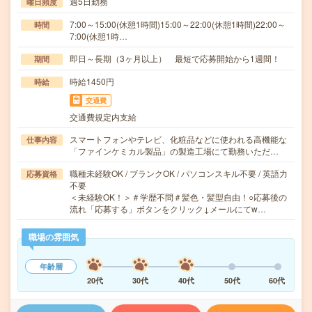
週5日勤務
曜日頻度
7:00～15:00(休憩1時間)15:00～22:00(休憩1時間)22:00～
時間
7:00(休憩1時…
即日～長期（3ヶ月以上） 最短で応募開始から1週間！
期間
時給1450円
時給
交通費
交通費規定内支給
スマートフォンやテレビ、化粧品などに使われる高機能な
仕事内容
「ファインケミカル製品」の製造工場にて勤務いただ…
職種未経験OK / ブランクOK / パソコンスキル不要 / 英語力
応募資格
不要
＜未経験OK！＞＃学歴不問＃髪色・髪型自由！○応募後の
流れ「応募する」ボタンをクリック↓メールにてw…
職場の雰囲気
年齢層
20代
30代
40代
50代
60代