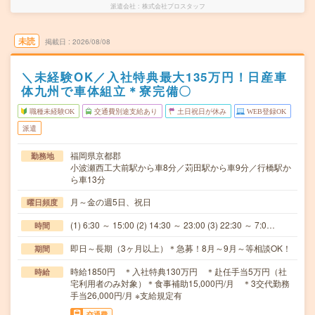
派遣会社
株式会社プロスタッフ
未読
掲載日
2026/08/08
＼未経験OK／入社特典最大135万円！日産車
体九州で車体組立＊寮完備〇
職種未経験OK
交通費別途支給あり
土日祝日が休み
WEB登録OK
派遣
福岡県京都郡
勤務地
小波瀬西工大前駅から車8分／苅田駅から車9分／行橋駅か
ら車13分
月～金の週5日、祝日
曜日頻度
(1) 6:30 ～ 15:00 (2) 14:30 ～ 23:00 (3) 22:30 ～ 7:0…
時間
即日～長期（3ヶ月以上）＊急募！8月～9月～等相談OK！
期間
時給1850円 ＊入社特典130万円 ＊赴任手当5万円（社
時給
宅利用者のみ対象）＊食事補助15,000円/月 ＊3交代勤務
手当26,000円/月 ※支給規定有
交通費