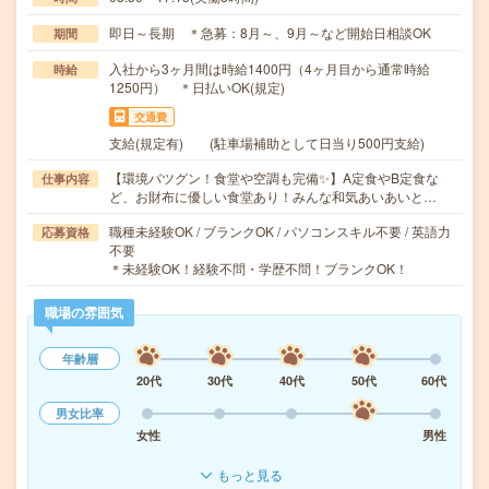
即日～長期 ＊急募：8月～、9月～など開始日相談OK
期間
入社から3ヶ月間は時給1400円（4ヶ月目から通常時給
時給
1250円） ＊日払いOK(規定)
交通費
支給(規定有) (駐車場補助として日当り500円支給)
【環境バツグン！食堂や空調も完備✨】A定食やB定食な
仕事内容
ど、お財布に優しい食堂あり！みんな和気あいあいと…
職種未経験OK / ブランクOK / パソコンスキル不要 / 英語力
応募資格
不要
＊未経験OK！経験不問・学歴不問！ブランクOK！
職場の雰囲気
年齢層
20代
30代
40代
50代
60代
男女比率
女性
男性
もっと見る