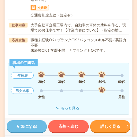
交通費
交通費別途支給（規定有）
大手自動車企業工場内で、自動車の車体の塗料を作る、現
仕事内容
場でのお仕事です！【作業内容について】・指定の塗…
職種未経験OK / ブランクOK / パソコンスキル不要 / 英語力
応募資格
不要
未経験OK！学歴不問！＊ブランクもOKです。
職場の雰囲気
年齢層
20代
30代
40代
50代
60代
男女比率
女性
男性
もっと見る
気になる!
応募へ進む
詳しく見る