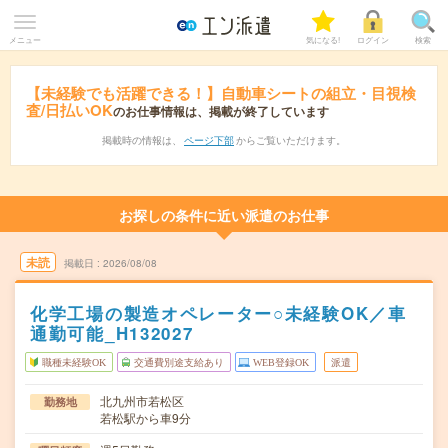
メニュー
気になる!
ログイン
検索
【未経験でも活躍できる！】自動車シートの組立・目視検
査/日払いOK
のお仕事情報は、掲載が終了しています
掲載時の情報は、
ページ下部
からご覧いただけます。
お探しの条件に近い派遣のお仕事
未読
掲載日
2026/08/08
化学工場の製造オペレーター○未経験OK／車
通勤可能_H132027
職種未経験OK
交通費別途支給あり
WEB登録OK
派遣
北九州市若松区
勤務地
若松駅から車9分