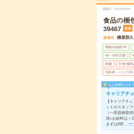
掲載日
2026/08/05
食品の梱包
39467
派遣
糟屋郡久
派遣先
職種未経験OK
40～50代活躍
制服
社食/補助
自転車・バイクOK
ここがポイント
キャリアチェ
【キャリアチェ
ットのスタッフ
（一部資格取得
境○お給料は＜
まずはWE…
つ