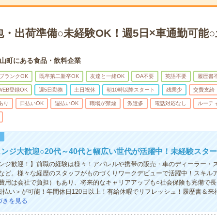
・出荷準備○未経験OK！週5日×車通勤可能○
山町にある食品・飲料企業
ブランクOK
既卒第二新卒OK
友達と一緒OK
OA不要
英語不要
履歴書
WEB登録OK
週5日勤務
土日祝休
朝10時以降スタート
残業少
交費支給
あり
日払いOK
週払いOK
職場が禁煙
派遣多
電話対応なし
ルーテ
！
ンジ大歓迎○20代～40代と幅広い世代が活躍中！未経験スター
ンジ歓迎！】前職の経験は様々！アパレルや携帯の販売・車のディーラー・
など。様々な経歴のスタッフがものづくりワークデビューで活躍中！スキル
費用は会社で負担）もあり、将来的なキャリアアップも○社会保険も完備で長
日払い＞が可能！年間休日120日以上！有給休暇でリフレッシュ！履歴書＆来
づきを見る