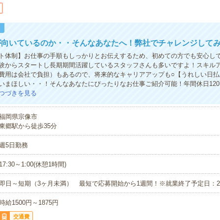
！
が向いているのか・・そんなあなたへ！弊社でチャレンジして
ト体制】お仕事の手順もしっかりとお伝えするため、初めての方でも安心し
験からスタートし長期期間活躍しているスタッフさんも多いですよ！スキル
費用は会社で負担）もあるので、将来的なキャリアアップも○【うれしい日払
いまほしい・・！そんなあなたにぴったりなお仕事ご紹介可能！年間休日12
つづきを見る
福岡県宗像市
東郷駅から徒歩35分
週5日勤務
17:30～1:00(休憩1時間)
即日～短期（3ヶ月未満） 最短で応募開始から1週間！※就業終了予定日：2022
時給1500円～1875円
交通費