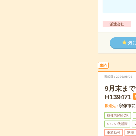
派遣会社
気
未読
掲載日
2026/08/05
9月末ま
H139471
宗像市に
派遣先
職種未経験OK
40～50代活躍
車通勤可
制服