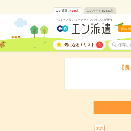
エン派遣
74686
件
エンバイト
82531
件
ちょうど良いワークライフバランスが叶う
関東版
気になる！リスト
0
保存し
【良
未読