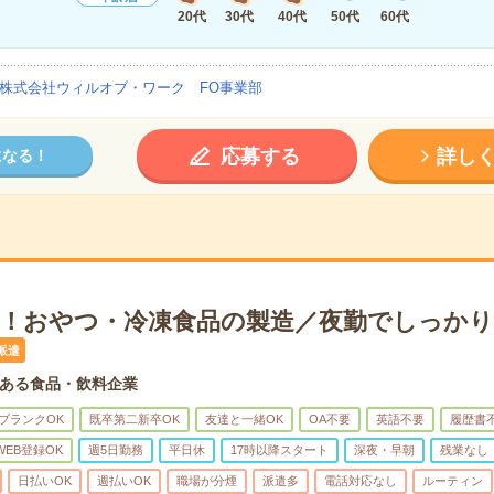
20代
30代
40代
50代
60代
株式会社ウィルオブ・ワーク FO事業部
応募する
詳し
になる！
で！おやつ・冷凍食品の製造／夜勤でしっかり
派遣
ある食品・飲料企業
ブランクOK
既卒第二新卒OK
友達と一緒OK
OA不要
英語不要
履歴書
WEB登録OK
週5日勤務
平日休
17時以降スタート
深夜・早朝
残業なし
日払いOK
週払いOK
職場が分煙
派遣多
電話対応なし
ルーティン