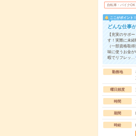
自転車・バイクOK
ここがポイント
どんな仕事
【充実のサポー
す！実際に未経
（一部資格取得
味に使うお金が
暇でリフレッ…
勤務地
曜日頻度
時間
期間
時給