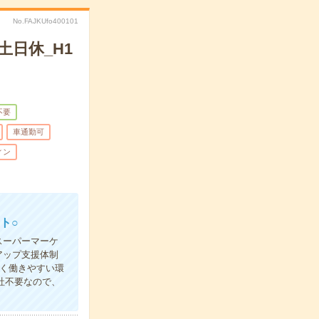
No.FAJKUfo400101
土日休_H1
不要
車通勤可
ィン
ト○
スーパーマーケ
アップ支援体制
く働きやすい環
社不要なので、