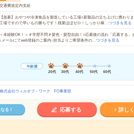
交通費規定内支給
【急募】おやつや冷凍食品を製造している工場○新製品の立ち上げに携わり
工場ですので早いもの勝ちです！残業ほぼゼロ！しっかり稼…
つづきを見る
＜未経験OK！＞＃学歴不問＃髪色・髪型自由！○応募後の流れ「応募する」
↓メールにてweb登録のご案内↓担当よりご希望条件の…
つづきを見る
年齢層
20代
30代
40代
50代
60代
株式会社ウィルオブ・ワーク FO事業部
応募する
詳し
になる！