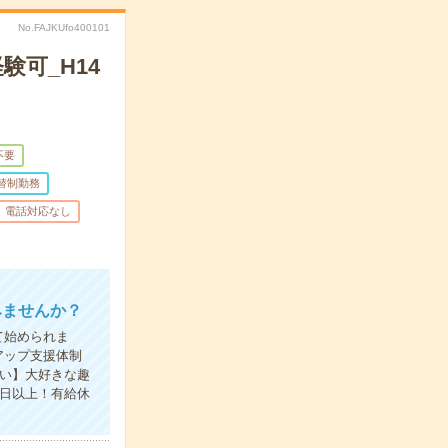
No.FAJKUfo400101
験可_H14
不要
替制勤務
電話対応なし
みませんか？
て始められま
アップ支援体制
い】大好きな趣
0日以上！有給休