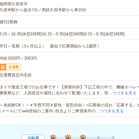
福岡県久留米市
久留米駅から徒歩7分／西鉄久留米駅から車10分
週5日勤務
8:15～16:35(休憩1時間)16:15～0:35(休憩1時間)0:15～8:35(休憩1時間)
即日～長期（3ヶ月以上） 最短で応募開始から1週間！
時給1650円～2063円
交通費
交通費規定内支給
タイヤ製造工場でのお仕事です！【業務内容】下記工程の中で、機械オペレ
搬業務など、人員状況や適性に合わせて配属いたします。筒…
つづきを見る
＜未経験OK！＞＃学歴不問＃髪色・髪型自由！○応募後の流れ「応募する」
↓メールにてweb登録のご案内↓担当よりご希望条件の…
つづきを見る
年齢層