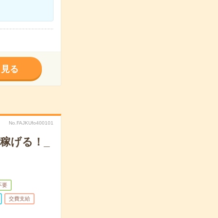
く見る
No.FAJKUfo400101
稼げる！_
不要
交費支給