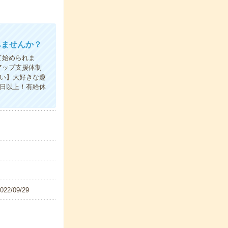
みませんか？
て始められま
アップ支援体制
い】大好きな趣
0日以上！有給休
/09/29