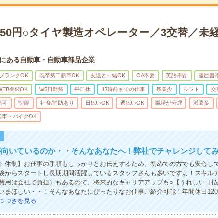
650円○タイヤ製造オペレーター／3交替／未経
にある自動車・自動車部品企業
ブランクOK
既卒第二新卒OK
友達と一緒OK
OA不要
英語不要
履歴書
WEB登録OK
週5日勤務
平日休
17時前までの仕事
残業少
シフト
交
勤可
制服
社食/補助あり
日払いOK
週払いOK
職場が分煙
派遣多
転車・バイクOK
！
が向いているのか・・そんなあなたへ！弊社でチャレンジして
ト体制】お仕事の手順もしっかりとお伝えするため、初めての方でも安心し
験からスタートし長期期間活躍しているスタッフさんも多いですよ！スキル
費用は会社で負担）もあるので、将来的なキャリアアップも○【うれしい日払
いまほしい・・！そんなあなたにぴったりなお仕事ご紹介可能！年間休日12
つづきを見る