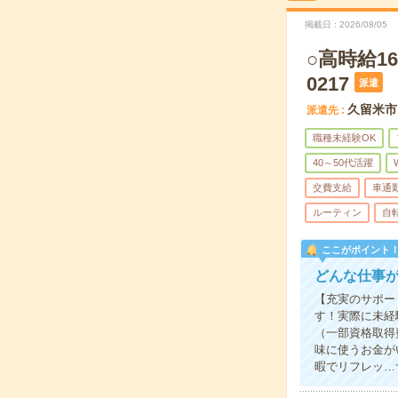
掲載日
2026/08/05
○高時給1
0217
派遣
久留米市
派遣先
職種未経験OK
40～50代活躍
交費支給
車通
ルーティン
自
ここがポイント
どんな仕事
【充実のサポー
す！実際に未経
（一部資格取得
味に使うお金が
暇でリフレッ…