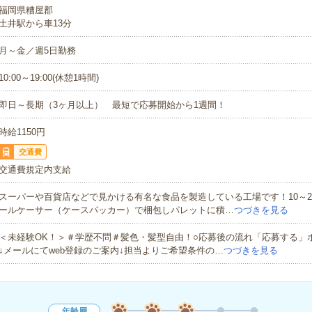
福岡県糟屋郡
土井駅から車13分
月～金／週5日勤務
10:00～19:00(休憩1時間)
即日～長期（3ヶ月以上） 最短で応募開始から1週間！
時給1150円
交通費
交通費規定内支給
スーパーや百貨店などで見かける有名な食品を製造している工場です！10～2
ールケーサー（ケースパッカー）で梱包しパレットに積…
つづきを見る
＜未経験OK！＞＃学歴不問＃髪色・髪型自由！○応募後の流れ「応募する」
↓メールにてweb登録のご案内↓担当よりご希望条件の…
つづきを見る
年齢層