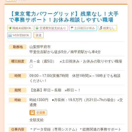
【東京電力パワーグリッド】残業なし！大手
で事務サポート！お休み相談しやすい職場
職種未経験OK
交通費別途支給あり
土日祝日が休み
残業なし
WEB登録OK
派遣
山梨県甲府市
勤務地
甲斐住吉駅から徒歩5分／南甲府駅から車4分
月～金（週5日） ※土日祝休み・お休みの取りやすい職場
曜日頻度
〇
09:00～17:00(実働7時間 休憩1時間)※～16時までも相談
時間
ください！
【急募】即日～長期 ※即日～！
期間
時給1330円 ●月収例：19.5万円（月21日×7hの場合）+交
時給
通費
交通費
全額支給
＊データ登録（専用システム）＊総務関連の事務サポート
仕事内容