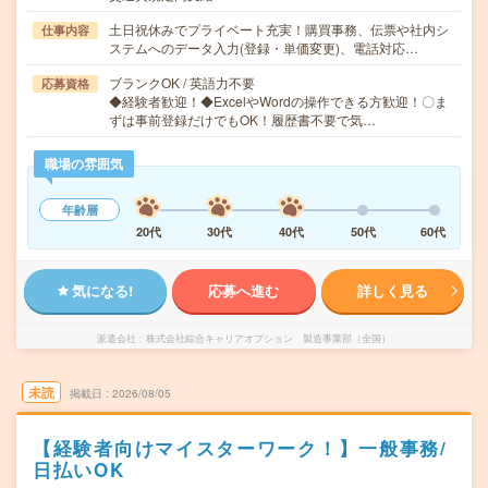
土日祝休みでプライベート充実！購買事務、伝票や社内シ
仕事内容
ステムへのデータ入力(登録・単価変更)、電話対応…
ブランクOK / 英語力不要
応募資格
◆経験者歓迎！◆ExcelやWordの操作できる方歓迎！〇ま
ずは事前登録だけでもOK！履歴書不要で気…
職場の雰囲気
年齢層
20代
30代
40代
50代
60代
気になる!
応募へ進む
詳しく見る
派遣会社
株式会社綜合キャリアオプション 製造事業部（全国）
未読
掲載日
2026/08/05
【経験者向けマイスターワーク！】一般事務/
日払いOK