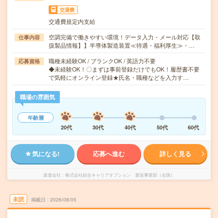
交通費
交通費規定内支給
空調完備で働きやすい環境！データ入力・メール対応【取
仕事内容
扱製品情報】】半導体製造装置≪待遇・福利厚生≫・…
職種未経験OK / ブランクOK / 英語力不要
応募資格
◆未経験OK！〇まずは事前登録だけでもOK！履歴書不要
で気軽にオンライン登録★氏名・職種などを入力す…
職場の雰囲気
年齢層
20代
30代
40代
50代
60代
気になる!
応募へ進む
詳しく見る
派遣会社
株式会社綜合キャリアオプション 製造事業部（全国）
未読
掲載日
2026/08/05