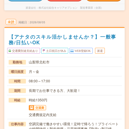
派遣会社
株式会社綜合キャリアオプション 製造事業部（全国）
未読
掲載日
2026/08/05
【アナタのスキル活かしませんか？】一般事
務/日払いOK
交通費別途支給あり
土日祝日が休み
WEB登録OK
派遣
山梨県北杜市
勤務地
月～金
曜日頻度
08:00～17:00
時間
長期でお仕事できる方、大歓迎！
期間
時給1350円
時給
交通費
交通費規定内支給
空調完備で働きやすい環境！定時で帰ろう！プライベート
仕事内容
の時間確保！製造管理・品質管理事務【取扱い製品情…