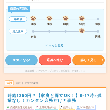
職場の雰囲気
年齢層
20代
30代
40代
50代
60代
男女比率
女性
男性
もっと見る
気になる!
応募へ進む
詳しく見る
派遣会社
パーソルテンプスタッフ株式会社 甲府オフィス
未読
掲載日
2026/08/06
時給1350円＊【家庭と両立OK！】9‐17時×残
業なし！カンタン庶務だけ＊事務
交通費別途支給あり
土日祝日が休み
残業なし
WEB登録OK