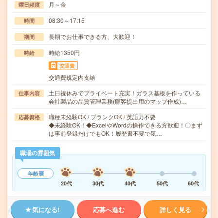
月～金
曜日頻度
08:30～17:15
時間
長期でお仕事できる方、大歓迎！
期間
時給1350円
時給
交通費
交通費規定内支給
土日祝休みでプライベート充実！ガラス基板を作っている
仕事内容
会社製品の品質管理業務(顧客提出用のマップ作成)…
職種未経験OK / ブランクOK / 英語力不要
応募資格
◆未経験OK！◆ExcelやWordの操作できる方歓迎！〇まず
は事前登録だけでもOK！履歴書不要で気…
職場の雰囲気
年齢層
20代
30代
40代
50代
60代
気になる!
応募へ進む
詳しく見る