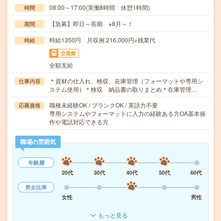
08:00～17:00(実働8時間 休憩1時間)
時間
【急募】即日～長期 ※8月～！
期間
時給1350円 月収例 216,000円+残業代
時給
交通費
全額支給
＊資材の仕入れ、検収、在庫管理（フォーマットや専用シ
仕事内容
ステム使用）＊検収 納品書の取りまとめ＊在庫管理…
職種未経験OK / ブランクOK / 英語力不要
応募資格
専用システムやフォーマットに入力の経験ある方OA基本操
作や電話対応できる方
職場の雰囲気
年齢層
20代
30代
40代
50代
60代
男女比率
女性
男性
もっと見る