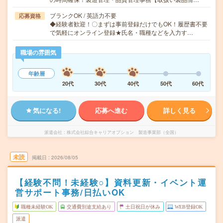
ブランクOK / 英語力不要
応募資格
◆経験者歓迎！〇まずは事前登録だけでもOK！履歴書不要
で気軽にオンライン登録★氏名・職種などを入力す…
職場の雰囲気
年齢層
20代
30代
40代
50代
60代
気になる!
応募へ進む
詳しく見る
派遣会社
株式会社綜合キャリアオプション 製造事業部（全国）
未読
掲載日
2026/08/05
【経験不問！未経験○】資料更新・イベント運
営サポート事務/日払いOK
職種未経験OK
交通費別途支給あり
土日祝日が休み
WEB登録OK
派遣