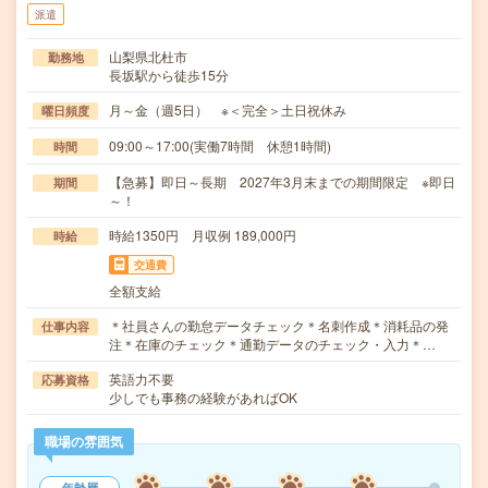
派遣
山梨県北杜市
勤務地
長坂駅から徒歩15分
月～金（週5日） ※＜完全＞土日祝休み
曜日頻度
09:00～17:00(実働7時間 休憩1時間)
時間
【急募】即日～長期 2027年3月末までの期間限定 ※即日
期間
～！
時給1350円 月収例 189,000円
時給
交通費
全額支給
＊社員さんの勤怠データチェック＊名刺作成＊消耗品の発
仕事内容
注＊在庫のチェック＊通勤データのチェック・入力＊…
英語力不要
応募資格
少しでも事務の経験があればOK
職場の雰囲気
年齢層