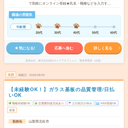
で気軽にオンライン登録★氏名・職種などを入力す…
職場の雰囲気
年齢層
20代
30代
40代
50代
60代
気になる!
応募へ進む
詳しく見る
派遣会社
株式会社綜合キャリアオプション 製造事業部（全国）
未読
掲載日
2026/08/05
【未経験OK！】ガラス基板の品質管理/日払
いOK
職種未経験OK
交通費別途支給あり
土日祝日が休み
WEB登録OK
派遣
山梨県北杜市
勤務地