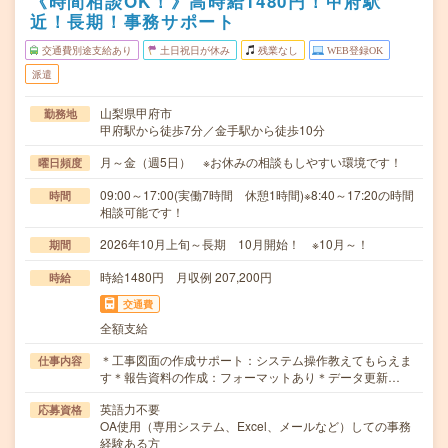
《時間相談OK！》高時給1480円！甲府駅
近！長期！事務サポート
交通費別途支給あり
土日祝日が休み
残業なし
WEB登録OK
派遣
山梨県甲府市
勤務地
甲府駅から徒歩7分／金手駅から徒歩10分
月～金（週5日） ※お休みの相談もしやすい環境です！
曜日頻度
09:00～17:00(実働7時間 休憩1時間)※8:40～17:20の時間
時間
相談可能です！
2026年10月上旬～長期 10月開始！ ※10月～！
期間
時給1480円 月収例 207,200円
時給
交通費
全額支給
＊工事図面の作成サポート：システム操作教えてもらえま
仕事内容
す＊報告資料の作成：フォーマットあり＊データ更新…
英語力不要
応募資格
OA使用（専用システム、Excel、メールなど）しての事務
経験ある方