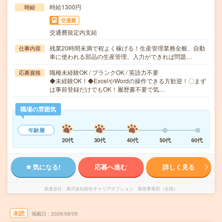
時給1300円
時給
交通費
交通費規定内支給
残業20時間未満で程よく稼げる！生産管理業務全般、自動
仕事内容
車に使われる部品の生産管理。入力ができれば問題…
職種未経験OK / ブランクOK / 英語力不要
応募資格
◆未経験OK！◆ExcelやWordの操作できる方歓迎！〇まず
は事前登録だけでもOK！履歴書不要で気…
職場の雰囲気
年齢層
20代
30代
40代
50代
60代
気になる!
応募へ進む
詳しく見る
派遣会社
株式会社綜合キャリアオプション 製造事業部（全国）
未読
掲載日
2026/08/05