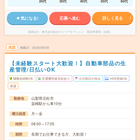
20代
30代
40代
50代
60代
気になる!
応募へ進む
詳しく見る
派遣会社
株式会社綜合キャリアオプション 製造事業部（全国）
未読
掲載日
2026/08/05
【未経験スタート大歓迎！】自動車部品の生
産管理/日払いOK
職種未経験OK
交通費別途支給あり
土日祝日が休み
WEB登録OK
派遣
山梨県北杜市
勤務地
韮崎駅から車10分
月～金
曜日頻度
08:00～17:05
時間
長期でお仕事できる方、大歓迎！
期間