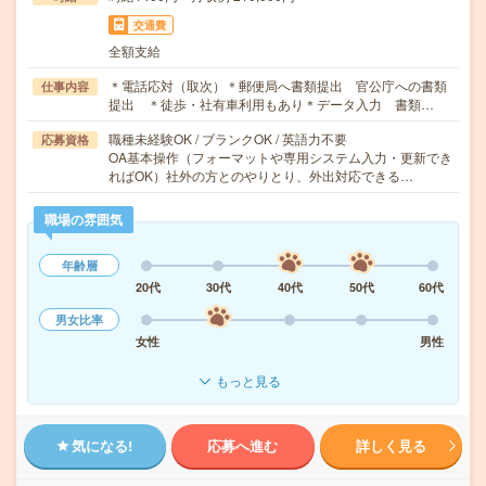
交通費
全額支給
＊電話応対（取次）＊郵便局へ書類提出 官公庁への書類
仕事内容
提出 ＊徒歩・社有車利用もあり＊データ入力 書類…
職種未経験OK / ブランクOK / 英語力不要
応募資格
OA基本操作（フォーマットや専用システム入力・更新でき
ればOK）社外の方とのやりとり、外出対応できる…
職場の雰囲気
年齢層
20代
30代
40代
50代
60代
男女比率
女性
男性
もっと見る
気になる!
応募へ進む
詳しく見る