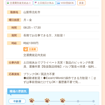
交通費別途支給あり
土日祝日が休み
WEB登録OK
派遣
山梨県北杜市
勤務地
月～金
曜日頻度
08:25～17:30
時間
長期でお仕事できる方、大歓迎！
期間
時給1300円
時給
交通費
交通費規定内支給
土日祝休みでプライベート充実！製品のピッキング作業
仕事内容
員、運搬作業【取扱製品情報】バルブ製造≪待遇・福利…
ブランクOK / 英語力不要
応募資格
◆経験者歓迎！◆ExcelやWordの操作できる方歓迎！〇ま
ずは事前登録だけでもOK！履歴書不要で気…
職場の雰囲気
年齢層