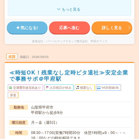
もっと見る
気になる!
応募へ進む
詳しく見る
派遣会社
パーソルテンプスタッフ株式会社 甲府オフィス
未読
掲載日
2026/08/05
≪時短OK！残業なし定時ピタ退社≫安定企業
で事務サポ＠甲府駅
交通費別途支給あり
土日祝日が休み
残業なし
WEB登録OK
派遣
山梨県甲府市
勤務地
甲府駅から徒歩9分
月～金（週5日）
曜日頻度
08:30～17:00(実働7時間30分 休憩1時間)※9：00～・～
時間
16：00などの時短相談できま…