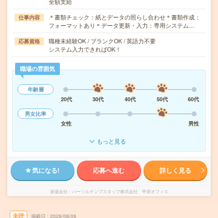
全額支給
＊書類チェック：紙とデータの照らし合わせ＊書類作成：
仕事内容
フォーマットあり＊データ更新・入力：専用システム…
職種未経験OK / ブランクOK / 英語力不要
応募資格
システム入力できればOK！
職場の雰囲気
年齢層
20代
30代
40代
50代
60代
男女比率
女性
男性
もっと見る
気になる!
応募へ進む
詳しく見る
派遣会社
パーソルテンプスタッフ株式会社 甲府オフィス
未読
掲載日
2026/08/06