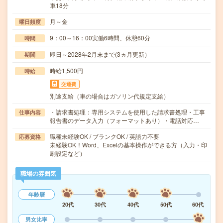
車18分
月～金
曜日頻度
9：00～16：00実働6時間、休憩60分
時間
即日～2028年2月末まで(3ヵ月更新）
期間
時給1,500円
時給
交通費
別途支給（車の場合はガソリン代規定支給）
・請求書処理：専用システムを使用した請求書処理・工事
仕事内容
報告書のデータ入力（フォーマットあり）・電話対応…
職種未経験OK / ブランクOK / 英語力不要
応募資格
未経験OK！Word、Excelの基本操作ができる方（入力・印
刷設定など）
職場の雰囲気
年齢層
20代
30代
40代
50代
60代
男女比率