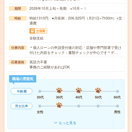
2026年10月上旬～長期 ※10月～！
期間
時給1310円 ●月収例：206.325円（月21日×7h30m）+交
時給
通費
交通費
全額支給
＊個人ローンの申請受付後の対応・店舗や専門部署で受け
仕事内容
付けた内容をチェック：書類チェックが中心です＊デ…
英語力不要
応募資格
事務のご経験があればOK
職場の雰囲気
年齢層
20代
30代
40代
50代
60代
男女比率
女性
男性
もっと見る