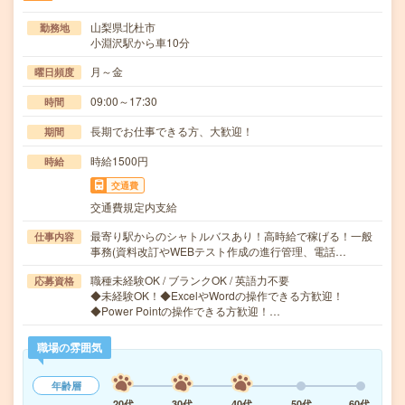
山梨県北杜市
勤務地
小淵沢駅から車10分
月～金
曜日頻度
09:00～17:30
時間
長期でお仕事できる方、大歓迎！
期間
時給1500円
時給
交通費
交通費規定内支給
最寄り駅からのシャトルバスあり！高時給で稼げる！一般
仕事内容
事務(資料改訂やWEBテスト作成の進行管理、電話…
職種未経験OK / ブランクOK / 英語力不要
応募資格
◆未経験OK！◆ExcelやWordの操作できる方歓迎！
◆Power Pointの操作できる方歓迎！…
職場の雰囲気
年齢層
20代
30代
40代
50代
60代