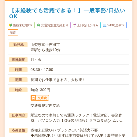
【未経験でも活躍できる！】一般事務/日払い
OK
職種未経験OK
交通費別途支給あり
土日祝日が休み
WEB登録OK
派遣
山梨県富士吉田市
勤務地
寿駅から徒歩10分
月～金
曜日頻度
08:30～17:00
時間
長期でお仕事できる方、大歓迎！
期間
時給1300円
時給
交通費
交通費規定内支給
駅近なので車無しでも通勤ラクラク！電話対応、書類作
仕事内容
成、パソコン入力【取扱製品情報】タマゴ食品(オムレ…
職種未経験OK / ブランクOK / 英語力不要
応募資格
◆未経験OK！〇まずは事前登録だけでもOK！履歴書不要