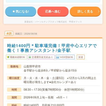
気になる!
応募へ進む
詳しく見る
派遣会社
パーソルテンプスタッフ株式会社 甲府オフィス
未読
掲載日
2026/08/06
時給1400円＊駐車場完備！甲府中心エリアで
働く！事務アシスタント/金手駅
職種未経験OK
交通費別途支給あり
WEB登録OK
派遣
山梨県甲府市
勤務地
金手駅から徒歩8分／甲府駅から徒歩15分
月・火・水・木・金・土(週5日) ※12月から3月の間は土
曜日頻度
曜出勤が発生します●会社カレンダーあり
08:30～17:30(実働7時間30分 休憩1時間30分)
時間
2026年09月上旬～長期 ※9月～！
期間
時給1400円 月収例 210,000円
時給