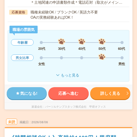
＊土地関連の申請書類作成＊電話応対（取次がメイン…
職種未経験OK / ブランクOK / 英語力不要
応募資格
OAの実務経験あればOK！
職場の雰囲気
年齢層
20代
30代
40代
50代
60代
男女比率
女性
男性
もっと見る
気になる!
応募へ進む
詳しく見る
派遣会社
パーソルテンプスタッフ株式会社 甲府オフィス
未読
掲載日
2026/08/06