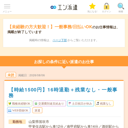
メニュー
気になる!
ログイン
検索
【未経験の方大歓迎！】一般事務/日払いOK
のお仕事情報は、
掲載が終了しています
掲載時の情報は、
ページ下部
からご覧いただけます。
お探しの条件に近い派遣のお仕事
未読
掲載日
2026/08/06
【時給1500円】16時退勤＋残業なし・一般事
務
職種未経験OK
交通費別途支給あり
土日祝日が休み
残業なし
WEB登録OK
派遣
山梨県笛吹市
勤務地
甲斐住吉駅から車12分／南甲府駅から車14分／酒折駅から