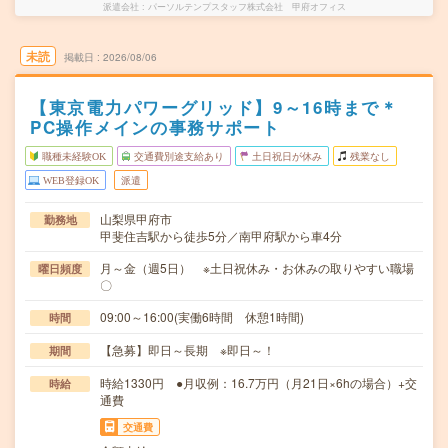
派遣会社
パーソルテンプスタッフ株式会社 甲府オフィス
未読
掲載日
2026/08/06
【東京電力パワーグリッド】9～16時まで＊
PC操作メインの事務サポート
職種未経験OK
交通費別途支給あり
土日祝日が休み
残業なし
WEB登録OK
派遣
山梨県甲府市
勤務地
甲斐住吉駅から徒歩5分／南甲府駅から車4分
月～金（週5日） ※土日祝休み・お休みの取りやすい職場
曜日頻度
〇
09:00～16:00(実働6時間 休憩1時間)
時間
【急募】即日～長期 ※即日～！
期間
時給1330円 ●月収例：16.7万円（月21日×6hの場合）+交
時給
通費
交通費