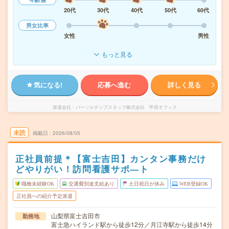
20代
30代
40代
50代
60代
男女比率
女性
男性
もっと見る
気になる!
応募へ進む
詳しく見る
派遣会社
パーソルテンプスタッフ株式会社 甲府オフィス
未読
掲載日
2026/08/05
正社員前提＊【富士吉田】カンタン事務だけ
どやりがい！訪問看護サポ―ト
職種未経験OK
交通費別途支給あり
土日祝日が休み
WEB登録OK
正社員への紹介予定派遣
山梨県富士吉田市
勤務地
富士急ハイランド駅から徒歩12分／月江寺駅から徒歩14分