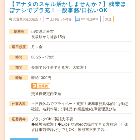
【アナタのスキル活かしませんか？】残業ほ
ぼナシでプラ充！一般事務/日払いOK
交通費別途支給あり
土日祝日が休み
WEB登録OK
派遣
山梨県北杜市
勤務地
長坂駅から徒歩15分
月～金
曜日頻度
08:25～17:25
時間
長期でお仕事できる方、大歓迎！
期間
時給1300円
時給
交通費
交通費規定内支給
土日祝休みでプライベート充実！総務事務具体的には勤怠
仕事内容
確認、名刺作製、消耗品(作業服他)在庫管理及び払…
ブランクOK / 英語力不要
応募資格
◆経験者歓迎！◆ExcelやWordの操作できる方歓迎！〇ま
ずは事前登録だけでもOK！履歴書不要で気…