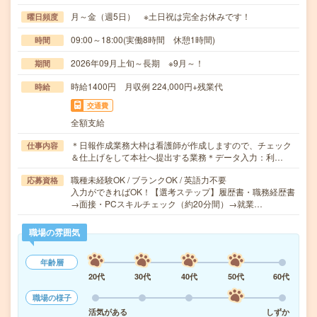
月～金（週5日） ※土日祝は完全お休みです！
曜日頻度
09:00～18:00(実働8時間 休憩1時間)
時間
2026年09月上旬～長期 ※9月～！
期間
時給1400円 月収例 224,000円+残業代
時給
交通費
全額支給
＊日報作成業務大枠は看護師が作成しますので、チェック
仕事内容
＆仕上げをして本社へ提出する業務＊データ入力：利…
職種未経験OK / ブランクOK / 英語力不要
応募資格
入力ができればOK！【選考ステップ】履歴書・職務経歴書
→面接・PCスキルチェック（約20分間）→就業…
職場の雰囲気
年齢層
20代
30代
40代
50代
60代
職場の様子
活気がある
しずか