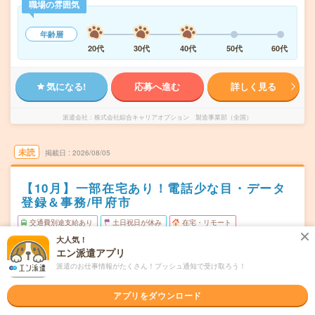
職場の雰囲気
年齢層
20代
30代
40代
50代
60代
気になる!
応募へ進む
詳しく見る
派遣会社
株式会社綜合キャリアオプション 製造事業部（全国）
未読
掲載日
2026/08/05
【10月】一部在宅あり！電話少な目・データ
登録＆事務/甲府市
交通費別途支給あり
土日祝日が休み
在宅・リモート
大人気！
WEB登録OK
派遣
エン派遣アプリ
山梨県甲府市
派遣のお仕事情報がたくさん！プッシュ通知で受け取ろう！
勤務地
金手駅から車5分／南甲府駅から車5分
アプリをダウンロード
月～金（週5日） ※土日祝休み
曜日頻度