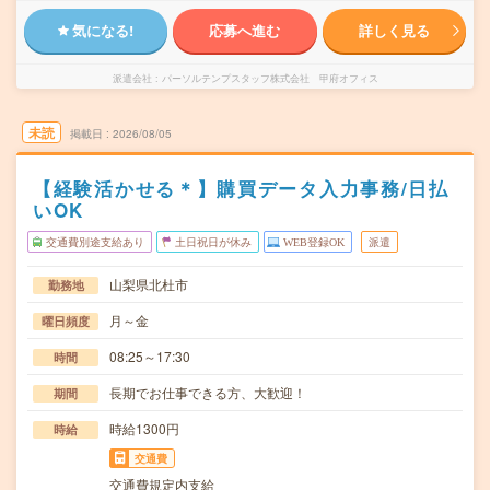
気になる!
応募へ進む
詳しく見る
派遣会社
パーソルテンプスタッフ株式会社 甲府オフィス
未読
掲載日
2026/08/05
【経験活かせる＊】購買データ入力事務/日払
いOK
交通費別途支給あり
土日祝日が休み
WEB登録OK
派遣
山梨県北杜市
勤務地
月～金
曜日頻度
08:25～17:30
時間
長期でお仕事できる方、大歓迎！
期間
時給1300円
時給
交通費
交通費規定内支給