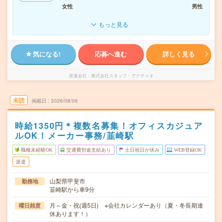
女性
男性
もっと見る
気になる!
応募へ進む
詳しく見る
派遣会社
株式会社スタッフ・アクティオ
未読
掲載日
2026/08/06
時給1350円＊複数名募集！オフィスカジュア
ルOK！メーカー事務/韮崎駅
職種未経験OK
交通費別途支給あり
土日祝日が休み
WEB登録OK
派遣
山梨県甲斐市
勤務地
韮崎駅から車9分
月～金・祝(週5日) ※会社カレンダーあり（夏・冬長期連
曜日頻度
休あります！）