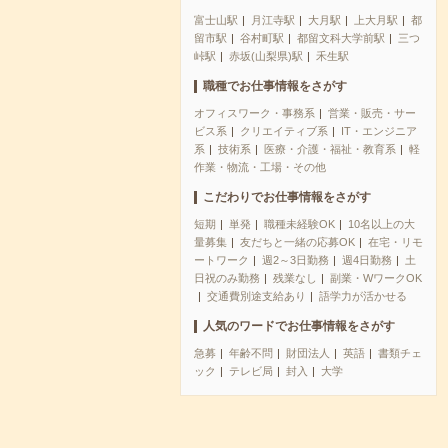
富士山駅
月江寺駅
大月駅
上大月駅
都
留市駅
谷村町駅
都留文科大学前駅
三つ
峠駅
赤坂(山梨県)駅
禾生駅
職種でお仕事情報をさがす
オフィスワーク・事務系
営業・販売・サー
ビス系
クリエイティブ系
IT・エンジニア
系
技術系
医療・介護・福祉・教育系
軽
作業・物流・工場・その他
こだわりでお仕事情報をさがす
短期
単発
職種未経験OK
10名以上の大
量募集
友だちと一緒の応募OK
在宅・リモ
ートワーク
週2～3日勤務
週4日勤務
土
日祝のみ勤務
残業なし
副業・WワークOK
交通費別途支給あり
語学力が活かせる
人気のワードでお仕事情報をさがす
急募
年齢不問
財団法人
英語
書類チェ
ック
テレビ局
封入
大学