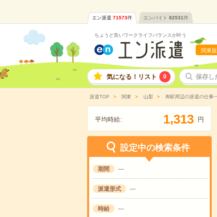
エン派遣
71573
件
エンバイト
82531
件
ちょうど良いワークライフバランスが叶う
関東版
気になる！リスト
0
保存し
派遣TOP
関東
山梨
寿駅周辺の派遣の仕事
,
1
3
1
3
平均時給:
円
設定中の検索条件
期間
---
派遣形式
---
時給
---