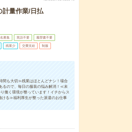
計量作業/日払
名募集
英語不要
履歴書不要
残業少
交費支給
制服
時間も大切≫残業はほとんどナシ！場合
あるので、毎日の服装の悩み解消！≪未
かり働く環境が整っています！イチからス
働ける≫福利厚生が整った派遣のお仕事