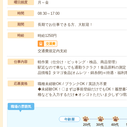
曜日頻度
月～金
時間
08:30～17:00
期間
長期でお仕事できる方、大歓迎！
時給
時給1250円
交通費
交通費規定内支給
仕事内容
軽作業（仕分け・ピッキング・検品、商品管理）
駅近なので車なしでも通勤ラクラク！食品原料の測定
品情報】タマゴ食品(オムレツ・錦糸卵)≪待遇・福利
応募資格
職種未経験OK / ブランクOK / 英語力不要
◆未経験OK！〇まずは事前登録だけでもOK！履歴
種などを入力するだけ★オシゴトただいま少しずつ増
職場の雰囲気
年齢層
20代
30代
40代