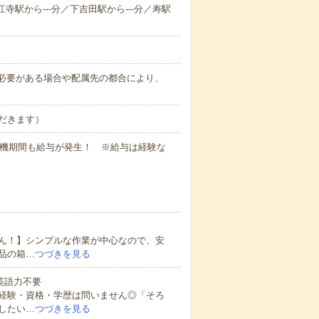
江寺駅から---分／下吉田駅から---分／寿駅
務上必要がある場合や配属先の都合により、
だきます）
待機期間も給与が発生！ ※給与は経験な
ん！】シンプルな作業が中心なので、安
品の箱…
つづきを見る
 英語力不要
経験・資格・学歴は問いません◎「そろ
したい…
つづきを見る