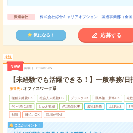
株式会社綜合キャリアオプション 製造事業部（全国
派遣会社
応募する
気になる！
未読
NEW
掲載日
2026/08/05
【未経験でも活躍できる！】一般事務/日
オフィスワーク系
派遣先
職種未経験OK
社会人未経験OK
ブランクOK
既卒第二新卒OK
複数
40～50代活躍
しゅふ歓迎
WEB登録OK
週5日勤務
土日祝休
1
制服
日払いOK
職場が禁煙
ここがポイント！