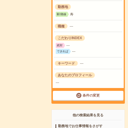
勤務地
寿
駅/路線
職種
---
こだわりINDEX
---
絶対
---
できれば
キーワード
---
あなたのプロフィール
---
条件の変更
他の検索結果を見る
勤務地でお仕事情報をさがす