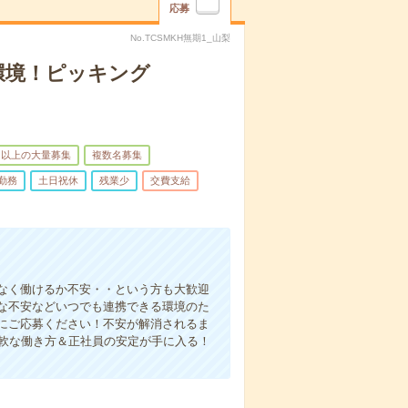
応募
No.TCSMKH無期1_山梨
環境！ピッキング
名以上の大量募集
複数名募集
勤務
土日祝休
残業少
交費支給
なく働けるか不安・・という方も大歓迎
な不安などいつでも連携できる環境のた
にご応募ください！不安が解消されるま
柔軟な働き方＆正社員の安定が手に入る！