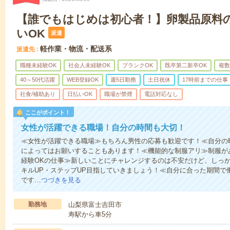
【誰でもはじめは初心者！】卵製品原料の
いOK
派遣
軽作業・物流・配送系
派遣先
職種未経験OK
社会人未経験OK
ブランクOK
既卒第二新卒OK
複数
40～50代活躍
WEB登録OK
週5日勤務
土日祝休
17時前までの仕事
社食/補助あり
日払いOK
職場が禁煙
電話対応なし
ここがポイント！
女性が活躍できる職場！自分の時間も大切！
≪女性が活躍できる職場≫もちろん男性の応募も歓迎です！≪自分の
によってはお願いすることもあります！≪機能的な制服アリ≫制服が
経験OKの仕事≫新しいことにチャレンジするのは不安だけど、しっ
キルUP・ステップUP目指していきましょう！≪自分に合った期間で
です…
つづきを見る
勤務地
山梨県富士吉田市
寿駅から車5分