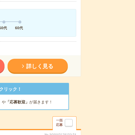
50代
60代
詳しく見る
クリック！
」
や
「応募歓迎」
が届きます！
一括
応募
No.SGSIY5176153-T4