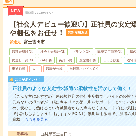
未読
NEW
掲載日
2026/08/07
【社会人デビュー歓迎〇】正社員の安定
や梱包をお任せ！
無期雇用派遣
富士吉田市
派遣先
職種未経験OK
社会人未経験OK
ブランクOK
既卒第二新卒OK
10
友達と一緒OK
OA不要
英語不要
履歴書不要
しゅふ歓迎
週5日
車通勤可
大手
職場が分煙
自転車・バイクOK
ここがポイント！
正社員のような安定性×派遣の柔軟性を活かして働く！
【こんな方におすすめ】未経験歓迎のお仕事多数で、バイトの経験も
〇あなたの担当者が一緒にキャリアの第一歩をサポートします！小さ
め、安心して働けるという就業者からの声もたくさん！まずはお気軽
でお話ししましょう！【おすすめPOINT】無期雇用派遣で、派遣の
資格…
つづきを見る
勤務地
山梨県富士吉田市