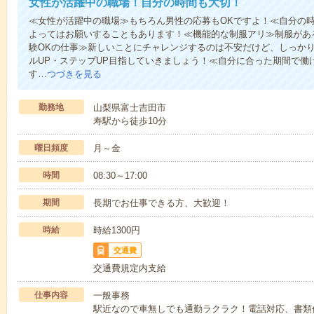
女性が活躍中の職場！自分の時間も大切！
≪女性が活躍中の職場≫もちろん男性の応募もOKですよ！≪自分の
よってはお願いすることもあります！≪機能的な制服アリ≫制服があ
験OKの仕事≫新しいことにチャレンジするのは不安だけど、しっか
ルUP・ステップUP目指していきましょう！≪自分に合った期間で働
す…
つづきを見る
勤務地
山梨県富士吉田市
寿駅から徒歩10分
曜日頻度
月～金
時間
08:30～17:00
期間
長期でお仕事できる方、大歓迎！
時給
時給1300円
交通費
交通費規定内支給
仕事内容
一般事務
駅近なので車無しでも通勤ラクラク！電話対応、書類