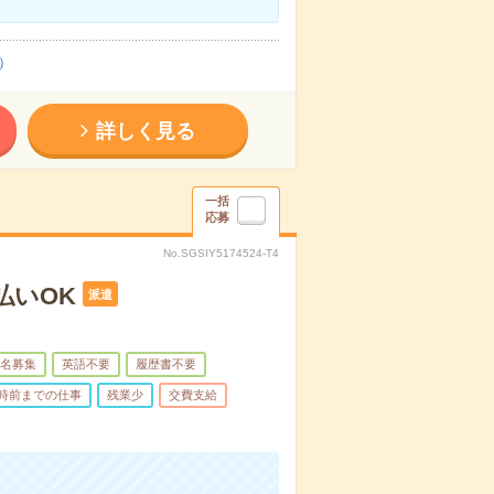
）
詳しく見る
一括
応募
No.SGSIY5174524-T4
払いOK
派遣
名募集
英語不要
履歴書不要
7時前までの仕事
残業少
交費支給