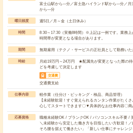
富士山駅から---分／富士急ハイランド駅から---分／月
から---分
曜日頻度
週5日／月～金（土日休み）
時間
8:30～17:30（実働8時間）※上記は一例です。業
時間帯が変更となる場合があります。
期間
無期雇用（テクノ・サービスの正社員として勤務いた
時給
月給19万円～24万円 ★配属先が変更となった際の
どを考慮して決定します
交通費
交通費支給
仕事内容
軽作業（仕分け・ピッキング・検品、商品管理）
【未経験歓迎！すぐ覚えられるカンタン作業がたくさ
心してスタートできます〇▼具体的なお仕事内容〇商
応募資格
職種未経験OK / ブランクOK / パソコンスキル不要 /
＼未経験から安定した働き方を目指したい方歓迎！／
そろ腰を据えて働きたい」「新しい仕事にチャレンジ