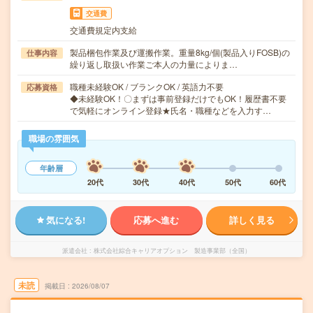
交通費
交通費規定内支給
製品梱包作業及び運搬作業。重量8kg/個(製品入りFOSB)の
仕事内容
繰り返し取扱い作業ご本人の力量によりま…
職種未経験OK / ブランクOK / 英語力不要
応募資格
◆未経験OK！〇まずは事前登録だけでもOK！履歴書不要
で気軽にオンライン登録★氏名・職種などを入力す…
職場の雰囲気
年齢層
20代
30代
40代
50代
60代
気になる!
応募へ進む
詳しく見る
派遣会社
株式会社綜合キャリアオプション 製造事業部（全国）
未読
掲載日
2026/08/07