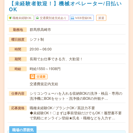
【未経験者歓迎！】機械オペレーター/日払い
OK
職種未経験OK
交通費別途支給あり
WEB登録OK
派遣
群馬県高崎市
勤務地
シフト制
曜日頻度
20:00～06:00
時間
長期でお仕事できる方、大歓迎！
期間
時給1550～1938円
時給
交通費
交通費規定内支給
シリコンウェーハを入れる収納BOXの洗浄・検品・専用の
仕事内容
洗浄機にBOXをセット・洗浄後のBOXの外観チ…
職種未経験OK / ブランクOK / 英語力不要
応募資格
◆未経験OK！〇まずは事前登録だけでもOK！履歴書不要
で気軽にオンライン登録★氏名・職種などを入力す…
職場の雰囲気