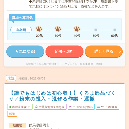
◆未経験OK！〇まずは事前登録だけでもOK！履歴書不要
で気軽にオンライン登録★氏名・職種などを入力す…
職場の雰囲気
年齢層
20代
30代
40代
50代
60代
気になる!
応募へ進む
詳しく見る
派遣会社
株式会社綜合キャリアオプション 製造事業部（全国）
未読
掲載日
2026/08/05
【誰でもはじめは初心者！】くるま部品づく
り／粉末の投入・混ぜる作業・運搬
職種未経験OK
交通費別途支給あり
土日祝日が休み
WEB登録OK
派遣
群馬県藤岡市
勤務地