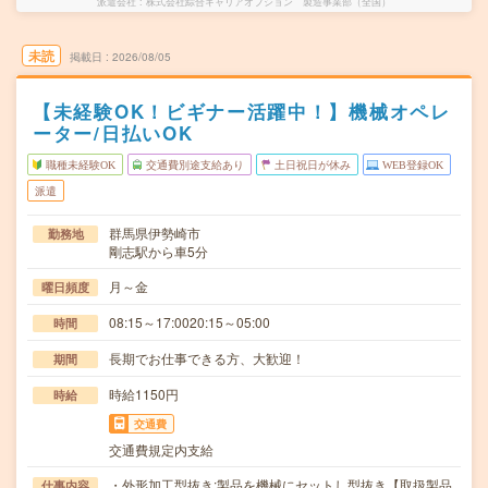
派遣会社
株式会社綜合キャリアオプション 製造事業部（全国）
未読
掲載日
2026/08/05
【未経験OK！ビギナー活躍中！】機械オペレ
ーター/日払いOK
職種未経験OK
交通費別途支給あり
土日祝日が休み
WEB登録OK
派遣
群馬県伊勢崎市
勤務地
剛志駅から車5分
月～金
曜日頻度
08:15～17:0020:15～05:00
時間
長期でお仕事できる方、大歓迎！
期間
時給1150円
時給
交通費
交通費規定内支給
・外形加工型抜き:製品を機械にセットし型抜き【取扱製品
仕事内容