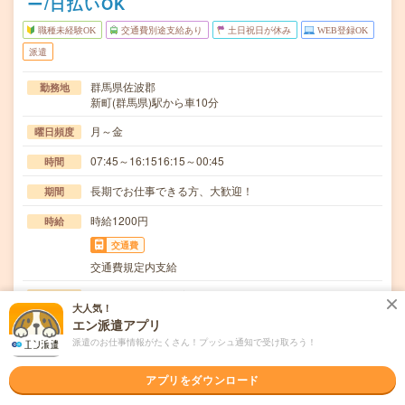
ー/日払いOK
職種未経験OK
交通費別途支給あり
土日祝日が休み
WEB登録OK
派遣
群馬県佐波郡
勤務地
新町(群馬県)駅から車10分
月～金
曜日頻度
07:45～16:1516:15～00:45
時間
長期でお仕事できる方、大歓迎！
期間
時給1200円
時給
交通費
交通費規定内支給
加工作業業務(部品着脱、バリ取り、エアーブロー等の補助
仕事内容
大人気！
作業)【取扱製品情報】電動ドライバー≪待遇・福…
エン派遣アプリ
職種未経験OK / ブランクOK / 英語力不要
応募資格
派遣のお仕事情報がたくさん！プッシュ通知で受け取ろう！
◆未経験OK！〇まずは事前登録だけでもOK！履歴書不要
で気軽にオンライン登録★氏名・職種などを入力す…
アプリをダウンロード