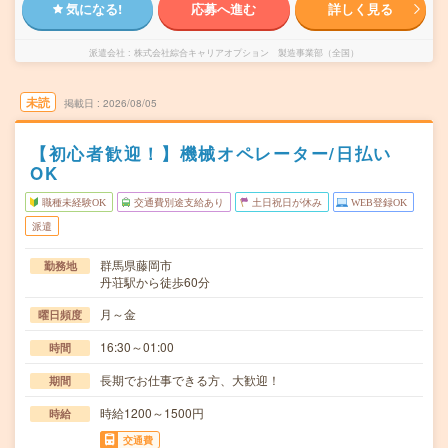
気になる!
応募へ進む
詳しく見る
派遣会社
株式会社綜合キャリアオプション 製造事業部（全国）
未読
掲載日
2026/08/05
【初心者歓迎！】機械オペレーター/日払い
OK
職種未経験OK
交通費別途支給あり
土日祝日が休み
WEB登録OK
派遣
群馬県藤岡市
勤務地
丹荘駅から徒歩60分
月～金
曜日頻度
16:30～01:00
時間
長期でお仕事できる方、大歓迎！
期間
時給1200～1500円
時給
交通費