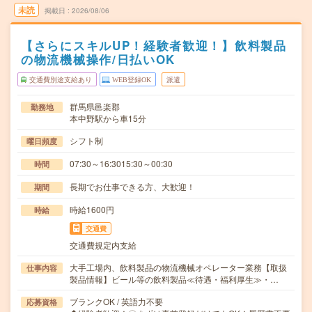
未読
掲載日
2026/08/06
【さらにスキルUP！経験者歓迎！】飲料製品
の物流機械操作/日払いOK
交通費別途支給あり
WEB登録OK
派遣
群馬県邑楽郡
勤務地
本中野駅から車15分
シフト制
曜日頻度
07:30～16:3015:30～00:30
時間
長期でお仕事できる方、大歓迎！
期間
時給1600円
時給
交通費
交通費規定内支給
大手工場内、飲料製品の物流機械オペレーター業務【取扱
仕事内容
製品情報】ビール等の飲料製品≪待遇・福利厚生≫・…
ブランクOK / 英語力不要
応募資格