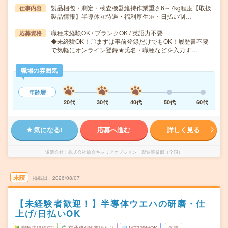
製品梱包・測定・検査機器維持作業重さ6～7kg程度【取扱
仕事内容
製品情報】半導体≪待遇・福利厚生≫・日払い制…
職種未経験OK / ブランクOK / 英語力不要
応募資格
◆未経験OK！〇まずは事前登録だけでもOK！履歴書不要
で気軽にオンライン登録★氏名・職種などを入力す…
職場の雰囲気
年齢層
20代
30代
40代
50代
60代
気になる!
応募へ進む
詳しく見る
派遣会社
株式会社綜合キャリアオプション 製造事業部（全国）
未読
掲載日
2026/08/07
【未経験者歓迎！】半導体ウエハの研磨・仕
上げ/日払いOK