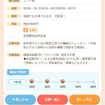
シフト制
曜日頻度
08:00～16:1516:00～00:1500:00～08:15
時間
長期でお仕事できる方、大歓迎！
期間
時給1600円
時給
交通費
交通費規定内支給
飲料用アルミ缶の製造工程での機械オペレーター。1.平板
仕事内容
状のアルミ材料から缶胴を機械で成形する職場2.…
職種未経験OK / ブランクOK / 英語力不要
応募資格
◆未経験OK！〇まずは事前登録だけでもOK！履歴書不要
で気軽にオンライン登録★氏名・職種などを入力す…
職場の雰囲気
年齢層
20代
30代
40代
50代
60代
気になる!
応募へ進む
詳しく見る