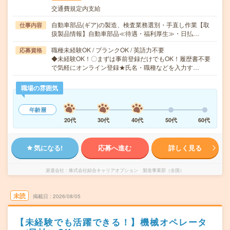
交通費規定内支給
自動車部品(ギア)の製造、検査業務選別・手直し作業【取
仕事内容
扱製品情報】自動車部品≪待遇・福利厚生≫・日払…
職種未経験OK / ブランクOK / 英語力不要
応募資格
◆未経験OK！〇まずは事前登録だけでもOK！履歴書不要
で気軽にオンライン登録★氏名・職種などを入力す…
職場の雰囲気
年齢層
20代
30代
40代
50代
60代
気になる!
応募へ進む
詳しく見る
派遣会社
株式会社綜合キャリアオプション 製造事業部（全国）
未読
掲載日
2026/08/05
【未経験でも活躍できる！】機械オペレータ