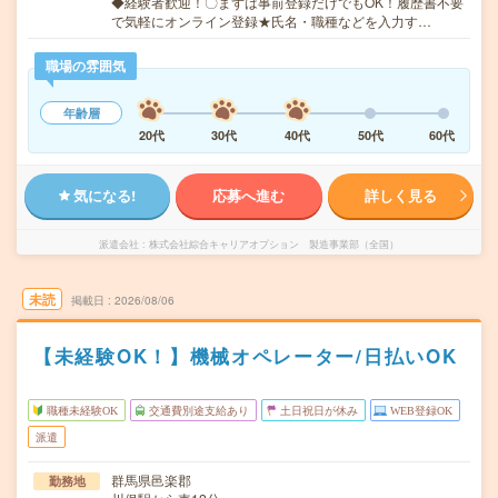
◆経験者歓迎！〇まずは事前登録だけでもOK！履歴書不要
で気軽にオンライン登録★氏名・職種などを入力す…
職場の雰囲気
年齢層
20代
30代
40代
50代
60代
気になる!
応募へ進む
詳しく見る
派遣会社
株式会社綜合キャリアオプション 製造事業部（全国）
未読
掲載日
2026/08/06
【未経験OK！】機械オペレーター/日払いOK
職種未経験OK
交通費別途支給あり
土日祝日が休み
WEB登録OK
派遣
群馬県邑楽郡
勤務地