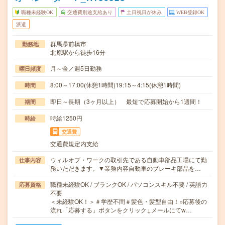
職種未経験OK
交通費別途支給あり
土日祝日が休み
WEB登録OK
派遣
群馬県前橋市
勤務地
北原駅から徒歩16分
月～金／週5日勤務
曜日頻度
8:00～17:00(休憩1時間)19:15～4:15(休憩1時間)
時間
即日～長期（3ヶ月以上） 最短で応募開始から1週間！
期間
時給1250円
時給
交通費
交通費規定内支給
ウィルオブ・ワークの取引先である自動車部品工場にて勤
仕事内容
務いただきます。▼業務内容自動車のブレーキ部品を…
職種未経験OK / ブランクOK / パソコンスキル不要 / 英語力
応募資格
不要
＜未経験OK！＞＃学歴不問＃髪色・髪型自由！○応募後の
流れ「応募する」ボタンをクリック↓メールにてw…