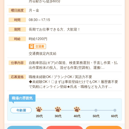
丹荘駅から徒歩60分
月～金
曜日頻度
08:30～17:15
時間
長期でお仕事できる方、大歓迎！
期間
時給1200円
時給
交通費
交通費規定内支給
自動車部品(ギア)の製造、検査業務選別・手直し作業・払
仕事内容
出作業粉末の投入、混ぜる作業(空調有)、運搬/…
職種未経験OK / ブランクOK / 英語力不要
応募資格
◆未経験OK！〇まずは事前登録だけでもOK！履歴書不要
で気軽にオンライン登録★氏名・職種などを入力す…
職場の雰囲気
年齢層
20代
30代
40代
50代
60代