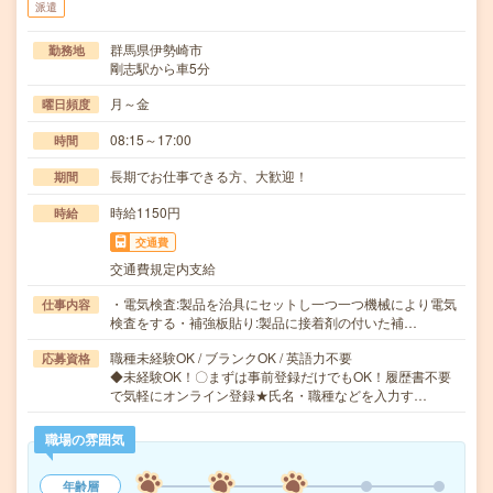
派遣
群馬県伊勢崎市
勤務地
剛志駅から車5分
月～金
曜日頻度
08:15～17:00
時間
長期でお仕事できる方、大歓迎！
期間
時給1150円
時給
交通費
交通費規定内支給
・電気検査:製品を治具にセットし一つ一つ機械により電気
仕事内容
検査をする・補強板貼り:製品に接着剤の付いた補…
職種未経験OK / ブランクOK / 英語力不要
応募資格
◆未経験OK！〇まずは事前登録だけでもOK！履歴書不要
で気軽にオンライン登録★氏名・職種などを入力す…
職場の雰囲気
年齢層