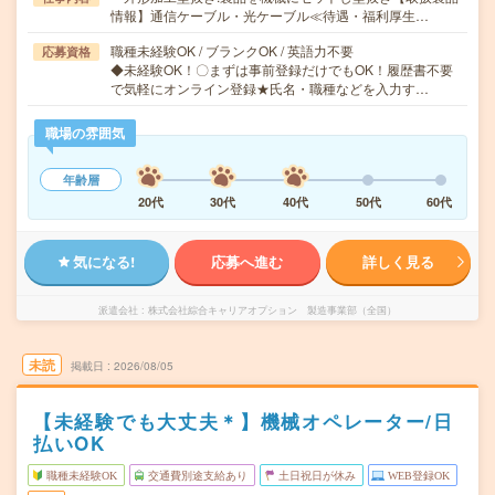
情報】通信ケーブル・光ケーブル≪待遇・福利厚生…
職種未経験OK / ブランクOK / 英語力不要
応募資格
◆未経験OK！〇まずは事前登録だけでもOK！履歴書不要
で気軽にオンライン登録★氏名・職種などを入力す…
職場の雰囲気
年齢層
20代
30代
40代
50代
60代
気になる!
応募へ進む
詳しく見る
派遣会社
株式会社綜合キャリアオプション 製造事業部（全国）
未読
掲載日
2026/08/05
【未経験でも大丈夫＊】機械オペレーター/日
払いOK
職種未経験OK
交通費別途支給あり
土日祝日が休み
WEB登録OK