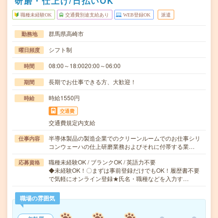
研磨・仕上げ/日払いOK
職種未経験OK
交通費別途支給あり
WEB登録OK
派遣
群馬県高崎市
勤務地
シフト制
曜日頻度
08:00～18:0020:00～06:00
時間
長期でお仕事できる方、大歓迎！
期間
時給1550円
時給
交通費
交通費規定内支給
半導体製品の製造企業でのクリーンルームでのお仕事シリ
仕事内容
コンウェーハの仕上研磨業務およびそれに付帯する業…
職種未経験OK / ブランクOK / 英語力不要
応募資格
◆未経験OK！〇まずは事前登録だけでもOK！履歴書不要
で気軽にオンライン登録★氏名・職種などを入力す…
職場の雰囲気