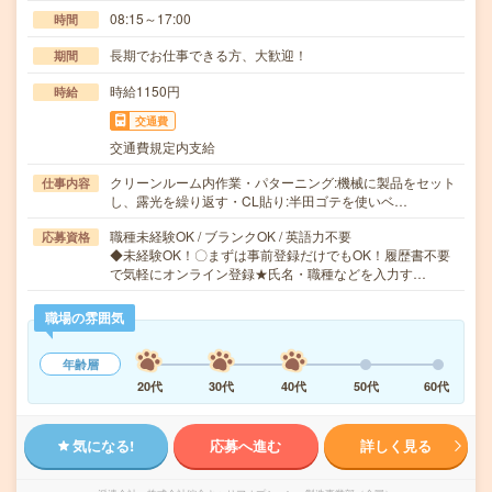
08:15～17:00
時間
長期でお仕事できる方、大歓迎！
期間
時給1150円
時給
交通費
交通費規定内支給
クリーンルーム内作業・パターニング:機械に製品をセット
仕事内容
し、露光を繰り返す・CL貼り:半田ゴテを使いベ…
職種未経験OK / ブランクOK / 英語力不要
応募資格
◆未経験OK！〇まずは事前登録だけでもOK！履歴書不要
で気軽にオンライン登録★氏名・職種などを入力す…
職場の雰囲気
年齢層
20代
30代
40代
50代
60代
気になる!
応募へ進む
詳しく見る