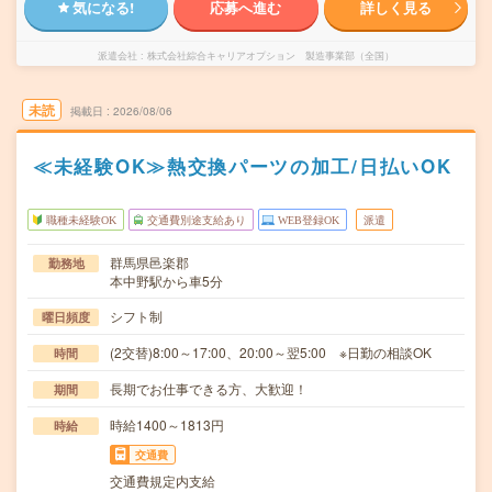
気になる!
応募へ進む
詳しく見る
派遣会社
株式会社綜合キャリアオプション 製造事業部（全国）
未読
掲載日
2026/08/06
≪未経験OK≫熱交換パーツの加工/日払いOK
職種未経験OK
交通費別途支給あり
WEB登録OK
派遣
群馬県邑楽郡
勤務地
本中野駅から車5分
シフト制
曜日頻度
(2交替)8:00～17:00、20:00～翌5:00 ※日勤の相談OK
時間
長期でお仕事できる方、大歓迎！
期間
時給1400～1813円
時給
交通費
交通費規定内支給