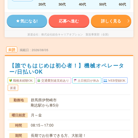
20代
30代
40代
50代
60代
気になる!
応募へ進む
詳しく見る
派遣会社
株式会社綜合キャリアオプション 製造事業部（全国）
未読
掲載日
2026/08/05
【誰でもはじめは初心者！】機械オペレータ
ー/日払いOK
職種未経験OK
交通費別途支給あり
土日祝日が休み
WEB登録OK
派遣
群馬県伊勢崎市
勤務地
剛志駅から車5分
月～金
曜日頻度
08:15～17:00
時間
長期でお仕事できる方、大歓迎！
期間