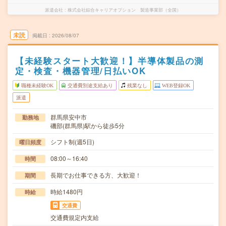
派遣会社
株式会社綜合キャリアオプション 製造事業部（全国）
未読
掲載日
2026/08/07
【未経験スタート大歓迎！】半導体製品の測
定・検査・機器管理/日払いOK
職種未経験OK
交通費別途支給あり
残業なし
WEB登録OK
派遣
群馬県安中市
勤務地
磯部(群馬県)駅から徒歩5分
シフト制(週5日)
曜日頻度
08:00～16:40
時間
長期でお仕事できる方、大歓迎！
期間
時給1480円
時給
交通費
交通費規定内支給