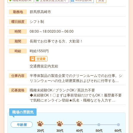
職種未経験OK
交通費別途支給あり
WEB登録OK
派遣
群馬県高崎市
勤務地
シフト制
曜日頻度
08:00～18:0020:00～06:00
時間
長期でお仕事できる方、大歓迎！
期間
時給1550円
時給
交通費
交通費規定内支給
半導体製品の製造企業でのクリーンルームでのお仕事。シ
仕事内容
リコンウェーハの仕上研磨業務およびそれに付帯する…
職種未経験OK / ブランクOK / 英語力不要
応募資格
◆未経験OK！〇まずは事前登録だけでもOK！履歴書不要
で気軽にオンライン登録★氏名・職種などを入力す…
職場の雰囲気
年齢層
20代
30代
40代
50代
60代