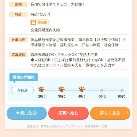
長期でお仕事できる方、大歓迎！
期間
時給1550円
時給
交通費
交通費規定内支給
製品梱包作業及び運搬作業。簡易作業【取扱製品情報】半
仕事内容
導体製品≪待遇・福利厚生≫・日払い制度・社会保険…
職種未経験OK / ブランクOK / 英語力不要
応募資格
◆未経験OK！〇まずは事前登録だけでもOK！履歴書不要
で気軽にオンライン登録★氏名・職種などを入力す…
職場の雰囲気
年齢層
20代
30代
40代
50代
60代
気になる!
応募へ進む
詳しく見る
派遣会社
株式会社綜合キャリアオプション 製造事業部（全国）