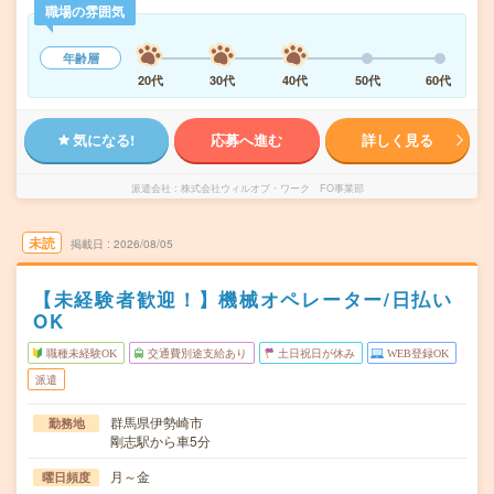
職場の雰囲気
年齢層
20代
30代
40代
50代
60代
気になる!
応募へ進む
詳しく見る
派遣会社
株式会社ウィルオブ・ワーク FO事業部
未読
掲載日
2026/08/05
【未経験者歓迎！】機械オペレーター/日払い
OK
職種未経験OK
交通費別途支給あり
土日祝日が休み
WEB登録OK
派遣
群馬県伊勢崎市
勤務地
剛志駅から車5分
月～金
曜日頻度