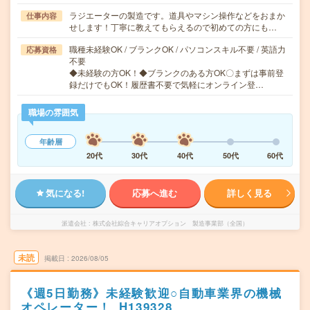
ラジエーターの製造です。道具やマシン操作などをおまか
仕事内容
せします！丁寧に教えてもらえるので初めての方にも…
職種未経験OK / ブランクOK / パソコンスキル不要 / 英語力
応募資格
不要
◆未経験の方OK！◆ブランクのある方OK〇まずは事前登
録だけでもOK！履歴書不要で気軽にオンライン登…
職場の雰囲気
年齢層
20代
30代
40代
50代
60代
気になる!
応募へ進む
詳しく見る
派遣会社
株式会社綜合キャリアオプション 製造事業部（全国）
未読
掲載日
2026/08/05
《週5日勤務》未経験歓迎○自動車業界の機械
オペレーター！_H139328