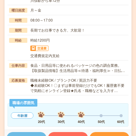
川俣駅から車12分
月～金
曜日頻度
08:00～17:00
時間
長期でお仕事できる方、大歓迎！
期間
時給1200円
時給
交通費
交通費規定内支給
食品・日用品等に使われるパッケージの色の調合業務。
仕事内容
【取扱製品情報】生活用品等≪待遇・福利厚生≫・日払…
職種未経験OK / ブランクOK / 英語力不要
応募資格
◆未経験OK！〇まずは事前登録だけでもOK！履歴書不要
で気軽にオンライン登録★氏名・職種などを入力す…
職場の雰囲気
年齢層
20代
30代
40代
50代
60代