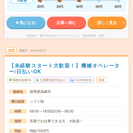
年齢層
20代
30代
40代
50代
60代
気になる!
応募へ進む
詳しく見る
派遣会社
株式会社綜合キャリアオプション 製造事業部（全国）
未読
掲載日
2026/08/07
【未経験スタート大歓迎！】機械オペレータ
ー/日払いOK
職種未経験OK
交通費別途支給あり
WEB登録OK
派遣
群馬県高崎市
勤務地
シフト制
曜日頻度
08:00～18:0020:00～06:00
時間
長期でお仕事できる方、大歓迎！
期間
時給1550円
時給