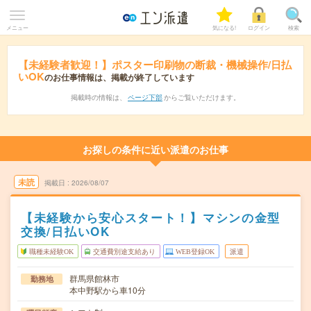
メニュー
気になる!
ログイン
検索
【未経験者歓迎！】ポスター印刷物の断裁・機械操作/日払
いOK
のお仕事情報は、掲載が終了しています
掲載時の情報は、
ページ下部
からご覧いただけます。
お探しの条件に近い派遣のお仕事
未読
掲載日
2026/08/07
【未経験から安心スタート！】マシンの金型
交換/日払いOK
職種未経験OK
交通費別途支給あり
WEB登録OK
派遣
群馬県館林市
勤務地
本中野駅から車10分