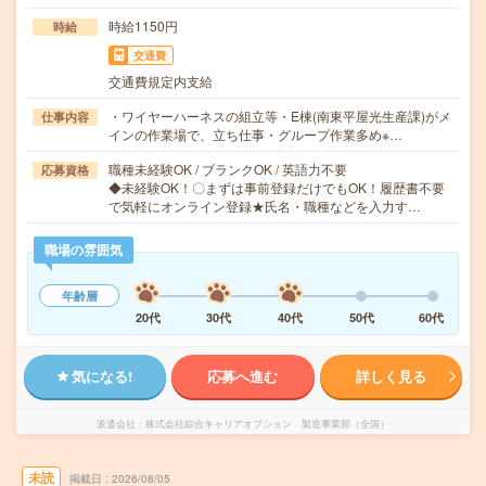
時給1150円
時給
交通費
交通費規定内支給
・ワイヤーハーネスの組立等・E棟(南東平屋光生産課)がメ
仕事内容
インの作業場で、立ち仕事・グループ作業多め※…
職種未経験OK / ブランクOK / 英語力不要
応募資格
◆未経験OK！〇まずは事前登録だけでもOK！履歴書不要
で気軽にオンライン登録★氏名・職種などを入力す…
職場の雰囲気
年齢層
20代
30代
40代
50代
60代
気になる!
応募へ進む
詳しく見る
派遣会社
株式会社綜合キャリアオプション 製造事業部（全国）
未読
掲載日
2026/08/05