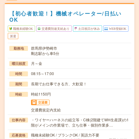
【初心者歓迎！】機械オペレーター/日払い
OK
職種未経験OK
交通費別途支給あり
土日祝日が休み
WEB登録OK
派遣
群馬県伊勢崎市
勤務地
剛志駅から車5分
月～金
曜日頻度
08:15～17:00
時間
長期でお仕事できる方、大歓迎！
期間
時給1150円
時給
交通費
交通費規定内支給
・ワイヤーハーネスの組立等・C棟(2階建てWH生産課)の1
仕事内容
階がメインの作業場で、立ち仕事・個別作業多…
職種未経験OK / ブランクOK / 英語力不要
応募資格