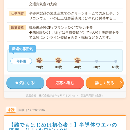
交通費規定内支給
半導体製品の製造企業でのクリーンルームでのお仕事。シ
仕事内容
リコンウェーハの仕上研磨業務およびそれに付帯する…
職種未経験OK / ブランクOK / 英語力不要
応募資格
◆未経験OK！〇まずは事前登録だけでもOK！履歴書不要
で気軽にオンライン登録★氏名・職種などを入力す…
職場の雰囲気
年齢層
20代
30代
40代
50代
60代
気になる!
応募へ進む
詳しく見る
派遣会社
株式会社綜合キャリアオプション 製造事業部（全国）
未読
掲載日
2026/08/07
【誰でもはじめは初心者！】半導体ウエハの