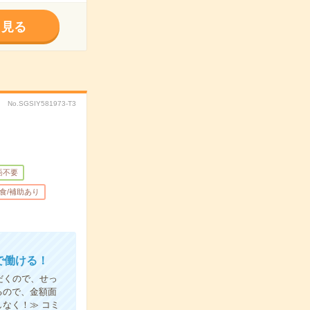
く見る
No.SGSIY581973-T3
語不要
食/補助あり
で働ける！
だくので、せっ
るので、金額面
なく！≫ コミ