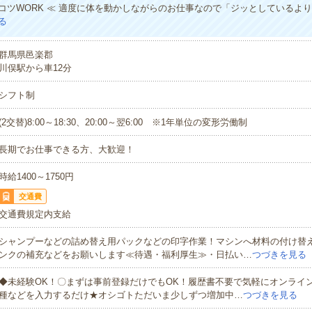
コツWORK ≪ 適度に体を動かしながらのお仕事なので「ジッとしているよ
る
群馬県邑楽郡
川俣駅から車12分
シフト制
(2交替)8:00～18:30、20:00～翌6:00 ※1年単位の変形労働制
長期でお仕事できる方、大歓迎！
時給1400～1750円
交通費
交通費規定内支給
シャンプーなどの詰め替え用パックなどの印字作業！マシンへ材料の付け替
ンクの補充などをお願いします≪待遇・福利厚生≫・日払い…
つづきを見る
◆未経験OK！〇まずは事前登録だけでもOK！履歴書不要で気軽にオンライ
種などを入力するだけ★オシゴトただいま少しずつ増加中…
つづきを見る