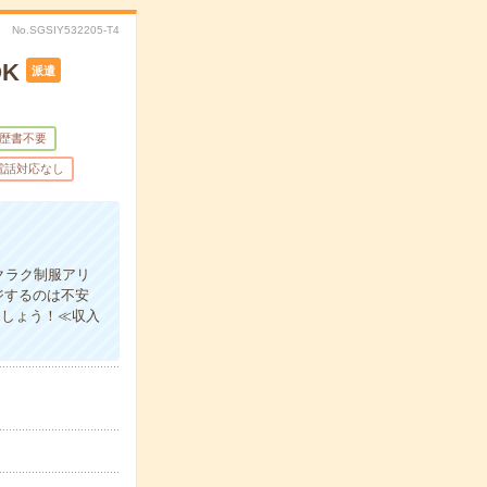
No.SGSIY532205-T4
K
派遣
歴書不要
電話対応なし
クラク制服アリ
ジするのは不安
ましょう！≪収入