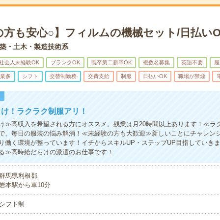
の方も安心○】フィルムの機械セット/日払いO
築・土木・製造技術系
社会人未経験OK
ブランクOK
既卒第二新卒OK
複数名募集
英語不要
履
業多
シフト
交替制勤務
交費支給
制服
日払いOK
職場が禁煙
！
向け！ラクラク制服アリ！
け≫高収入を希望される方にオススメ。残業は月20時間以上あります！≪ラ
で、毎日の服装の悩み解消！≪未経験の方も大歓迎≫新しいことにチャレン
り働く環境が整っています！イチからスキルUP・ステップUP目指していき
る≫高時給だらけの派遣のお仕事です！
群馬県利根郡
岩本駅から車10分
シフト制