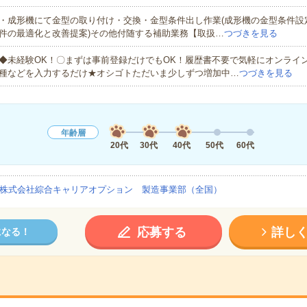
・成形機にて金型の取り付け・交換・金型条件出し作業(成形機の金型条件設定
件の最適化と改善提案)その他付随する補助業務【取扱…
つづきを見る
◆未経験OK！〇まずは事前登録だけでもOK！履歴書不要で気軽にオンライ
種などを入力するだけ★オシゴトただいま少しずつ増加中…
つづきを見る
年齢層
20代
30代
40代
50代
60代
株式会社綜合キャリアオプション 製造事業部（全国）
応募する
詳し
になる！