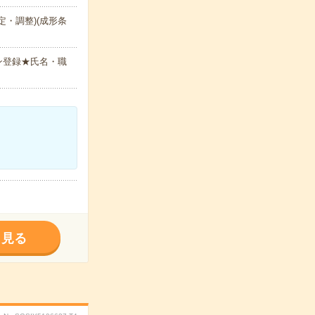
・調整)(成形条
ン登録★氏名・職
く見る