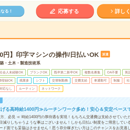
応募する
詳し
になる！
00円】印字マシンの操作/日払いOK
派遣
築・土木・製造技術系
社会人未経験OK
ブランクOK
既卒第二新卒OK
複数名募集
OA不要
英
B登録OK
残業多
シフト
交替制勤務
交費支給
車通勤可
制服
社
対応なし
ルーティン
ネットワーク
！
げる高時給1400円≫ルーチンワーク多め！安心＆安定ペース
の方、必見 ≪ 時給1400円の厚待遇を実現！もちろん交通費は支給させていた
目減りしちゃうような事はございません！しかも日払い制度をご用意してい
ード面でも妥協はさせません！思う存分稼ぎたい方はこのチャンスをお見逃し