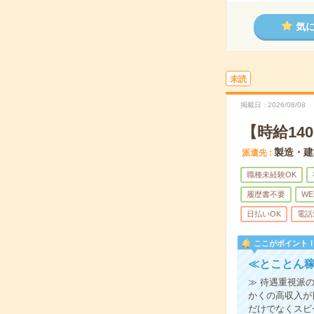
気
未読
掲載日
2026/08/08
【時給14
製造・建
派遣先
職種未経験OK
履歴書不要
WE
日払いOK
電話
ここがポイント
≪とことん稼
≫ 待遇重視派
かくの高収入が
だけでなくスピ