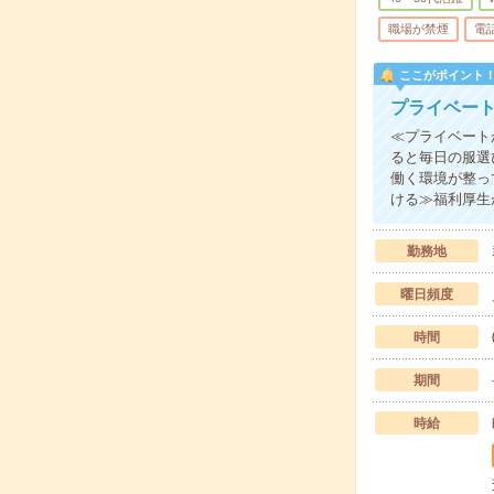
職場が禁煙
電
ここがポイント
プライベート
≪プライベート
ると毎日の服選
働く環境が整っ
ける≫福利厚生
勤務地
曜日頻度
時間
期間
時給