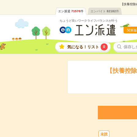
【扶養控除
エン派遣
71570
件
エンバイト
82182
件
ちょうど良いワークライフバランスが叶う
関東版
気になる！リスト
0
保存し
【扶養控除
未読