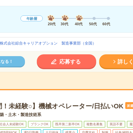
年齢層
20代
30代
40代
50代
60代
株式会社綜合キャリアオプション 製造事業部（全国）
応募する
詳し
になる！
問！未経験○】機械オペレーター/日払いOK
派
築・土木・製造技術系
社会人未経験OK
ブランクOK
既卒第二新卒OK
複数名募集
英語不要
履
WEB登録OK
週5日勤務
土日祝休
残業少
交費支給
制服
社食/補助あ