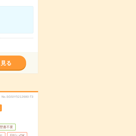
く見る
No.SGSIY5212680-T3
遣
歴書不要
り
日払いOK