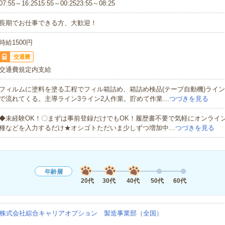
07:55～16:2515:55～00:2523:55～08:25
長期でお仕事できる方、大歓迎！
時給1500円
交通費
交通費規定内支給
フィルムに塗料を塗る工程でフィル箱詰め、箱詰め検品(テープ自動機)ライ
で流れてくる。主導ライン3ライン2人作業。貯めて作業…
つづきを見る
◆未経験OK！〇まずは事前登録だけでもOK！履歴書不要で気軽にオンライ
種などを入力するだけ★オシゴトただいま少しずつ増加中…
つづきを見る
年齢層
20代
30代
40代
50代
60代
株式会社綜合キャリアオプション 製造事業部（全国）