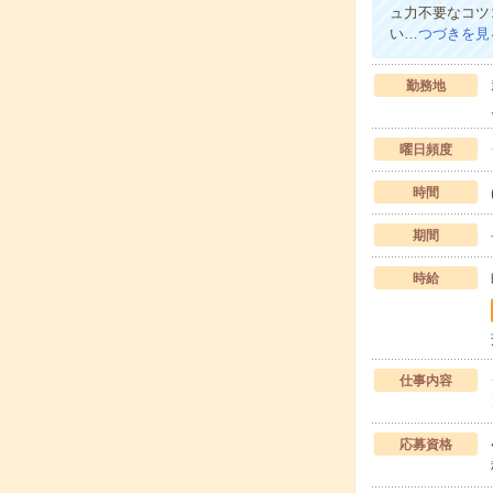
ュ力不要なコツ
い…
つづきを見
勤務地
曜日頻度
時間
期間
時給
仕事内容
応募資格