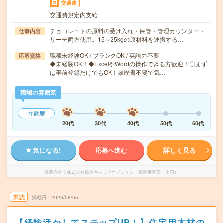
交通費
交通費規定内支給
チョコレートの原料の受け入れ・保管・管理カウンター・
仕事内容
リーチ両方使用。15～25kgの原材料を運搬する…
職種未経験OK / ブランクOK / 英語力不要
応募資格
◆未経験OK！◆ExcelやWordの操作できる方歓迎！〇まず
は事前登録だけでもOK！履歴書不要で気…
職場の雰囲気
年齢層
20代
30代
40代
50代
60代
気になる!
応募へ進む
詳しく見る
派遣会社
株式会社綜合キャリアオプション 製造事業部（全国）
未読
掲載日
2026/08/05
【経験活かしてステップUP！】住宅用木材の