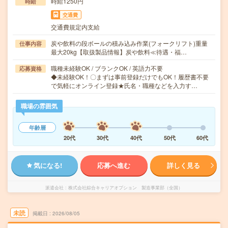
時給1250円
時給
交通費
交通費規定内支給
炭や飲料の段ボールの積み込み作業(フォークリフト)重量
仕事内容
最大20kg【取扱製品情報】炭や飲料≪待遇・福…
職種未経験OK / ブランクOK / 英語力不要
応募資格
◆未経験OK！〇まずは事前登録だけでもOK！履歴書不要
で気軽にオンライン登録★氏名・職種などを入力す…
職場の雰囲気
年齢層
20代
30代
40代
50代
60代
気になる!
応募へ進む
詳しく見る
派遣会社
株式会社綜合キャリアオプション 製造事業部（全国）
未読
掲載日
2026/08/05