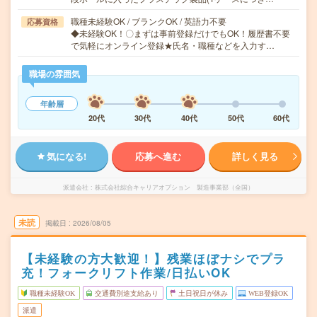
職種未経験OK / ブランクOK / 英語力不要
応募資格
◆未経験OK！〇まずは事前登録だけでもOK！履歴書不要
で気軽にオンライン登録★氏名・職種などを入力す…
職場の雰囲気
年齢層
20代
30代
40代
50代
60代
気になる!
応募へ進む
詳しく見る
派遣会社
株式会社綜合キャリアオプション 製造事業部（全国）
未読
掲載日
2026/08/05
【未経験の方大歓迎！】残業ほぼナシでプラ
充！フォークリフト作業/日払いOK
職種未経験OK
交通費別途支給あり
土日祝日が休み
WEB登録OK
派遣