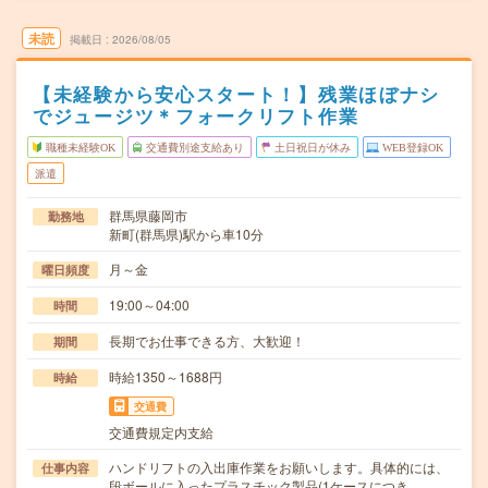
未読
掲載日
2026/08/05
【未経験から安心スタート！】残業ほぼナシ
でジュージツ＊フォークリフト作業
職種未経験OK
交通費別途支給あり
土日祝日が休み
WEB登録OK
派遣
群馬県藤岡市
勤務地
新町(群馬県)駅から車10分
月～金
曜日頻度
19:00～04:00
時間
長期でお仕事できる方、大歓迎！
期間
時給1350～1688円
時給
交通費
交通費規定内支給
ハンドリフトの入出庫作業をお願いします。具体的には、
仕事内容
段ボールに入ったプラスチック製品(1ケースにつき…