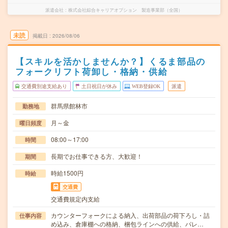
派遣会社
株式会社綜合キャリアオプション 製造事業部（全国）
未読
掲載日
2026/08/06
【スキルを活かしませんか？】くるま部品の
フォークリフト荷卸し・格納・供給
交通費別途支給あり
土日祝日が休み
WEB登録OK
派遣
群馬県館林市
勤務地
月～金
曜日頻度
08:00～17:00
時間
長期でお仕事できる方、大歓迎！
期間
時給1500円
時給
交通費
交通費規定内支給
カウンターフォークによる納入、出荷部品の荷下ろし・詰
仕事内容
め込み、倉庫棚への格納、梱包ラインへの供給、パレ…