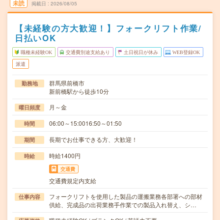
未読
掲載日
2026/08/05
【未経験の方大歓迎！】フォークリフト作業/
日払いOK
職種未経験OK
交通費別途支給あり
土日祝日が休み
WEB登録OK
派遣
群馬県前橋市
勤務地
新前橋駅から徒歩10分
月～金
曜日頻度
06:00～15:0016:50～01:50
時間
長期でお仕事できる方、大歓迎！
期間
時給1400円
時給
交通費
交通費規定内支給
フォークリフトを使用した製品の運搬業務各部署への部材
仕事内容
供給、完成品の出荷業務手作業での製品入れ替え、シ…