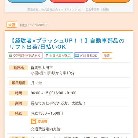
派遣会社
株式会社綜合キャリアオプション 製造事業部（全国）
未読
掲載日
2026/08/05
【経験者×ブラッシュUP！！】自動車部品の
リフト出荷/日払いOK
交通費別途支給あり
土日祝日が休み
WEB登録OK
派遣
群馬県太田市
勤務地
小俣(栃木県)駅から車10分
月～金
曜日頻度
06:00～15:0016:00～01:00
時間
長期でお仕事できる方、大歓迎！
期間
時給1300～1500円
時給
交通費
交通費規定内支給