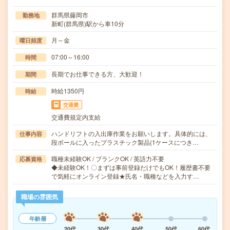
群馬県藤岡市
勤務地
新町(群馬県)駅から車10分
月～金
曜日頻度
07:00～16:00
時間
長期でお仕事できる方、大歓迎！
期間
時給1350円
時給
交通費
交通費規定内支給
ハンドリフトの入出庫作業をお願いします。具体的には、
仕事内容
段ボールに入ったプラスチック製品(1ケースにつき…
職種未経験OK / ブランクOK / 英語力不要
応募資格
◆未経験OK！〇まずは事前登録だけでもOK！履歴書不要
で気軽にオンライン登録★氏名・職種などを入力す…
職場の雰囲気
年齢層
20代
30代
40代
50代
60代