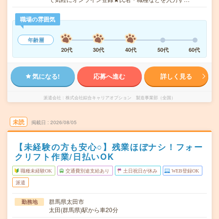
職場の雰囲気
年齢層
20代
30代
40代
50代
60代
気になる!
応募へ進む
詳しく見る
派遣会社
株式会社綜合キャリアオプション 製造事業部（全国）
未読
掲載日
2026/08/05
【未経験の方も安心○】残業ほぼナシ！フォー
クリフト作業/日払いOK
職種未経験OK
交通費別途支給あり
土日祝日が休み
WEB登録OK
派遣
群馬県太田市
勤務地
太田(群馬県)駅から車20分