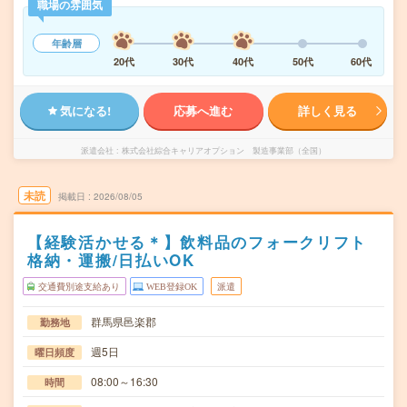
職場の雰囲気
年齢層
20代
30代
40代
50代
60代
気になる!
応募へ進む
詳しく見る
派遣会社
株式会社綜合キャリアオプション 製造事業部（全国）
未読
掲載日
2026/08/05
【経験活かせる＊】飲料品のフォークリフト
格納・運搬/日払いOK
交通費別途支給あり
WEB登録OK
派遣
群馬県邑楽郡
勤務地
週5日
曜日頻度
08:00～16:30
時間