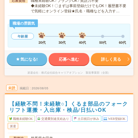
職種未経験OK / ブランクOK / 英語力不要
応募資格
◆未経験OK！〇まずは事前登録だけでもOK！履歴書不要
で気軽にオンライン登録★氏名・職種などを入力す…
職場の雰囲気
年齢層
20代
30代
40代
50代
60代
気になる!
応募へ進む
詳しく見る
派遣会社
株式会社綜合キャリアオプション 製造事業部（全国）
未読
掲載日
2026/08/05
【経験不問！未経験○】くるま部品のフォーク
リフト運搬・入出庫・検品/日払いOK
職種未経験OK
交通費別途支給あり
土日祝日が休み
WEB登録OK
派遣
群馬県太田市