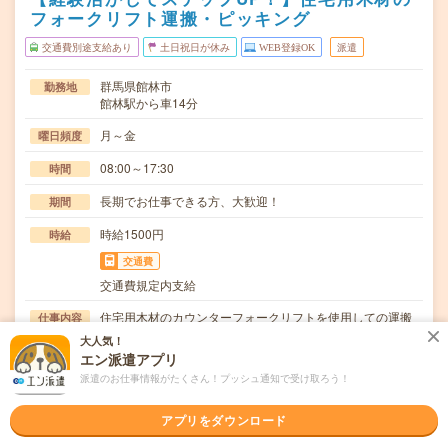
フォークリフト運搬・ピッキング
交通費別途支給あり
土日祝日が休み
WEB登録OK
派遣
群馬県館林市
勤務地
館林駅から車14分
月～金
曜日頻度
08:00～17:30
時間
長期でお仕事できる方、大歓迎！
期間
時給1500円
時給
交通費
交通費規定内支給
住宅用木材のカウンターフォークリフトを使用しての運搬
仕事内容
業務。また木材のピッキング、パレットへの集積業務…
大人気！
エン派遣アプリ
ブランクOK / 英語力不要
応募資格
派遣のお仕事情報がたくさん！プッシュ通知で受け取ろう！
◆経験者歓迎！〇まずは事前登録だけでもOK！履歴書不要
で気軽にオンライン登録★氏名・職種などを入力す…
アプリをダウンロード
職場の雰囲気