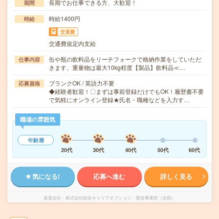
長期でお仕事できる方、大歓迎！
期間
時給1400円
時給
交通費
交通費規定内支給
缶や瓶の飲料品をリーチフォークで格納作業をしていただ
仕事内容
きます。重量物は最大10kg程度【製品】飲料品≪…
ブランクOK / 英語力不要
応募資格
◆経験者歓迎！〇まずは事前登録だけでもOK！履歴書不要
で気軽にオンライン登録★氏名・職種などを入力す…
職場の雰囲気
年齢層
20代
30代
40代
50代
60代
気になる!
応募へ進む
詳しく見る
派遣会社
株式会社綜合キャリアオプション 製造事業部（全国）