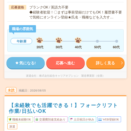
ブランクOK / 英語力不要
応募資格
◆経験者歓迎！〇まずは事前登録だけでもOK！履歴書不要
で気軽にオンライン登録★氏名・職種などを入力す…
職場の雰囲気
年齢層
20代
30代
40代
50代
60代
気になる!
応募へ進む
詳しく見る
派遣会社
株式会社綜合キャリアオプション 製造事業部（全国）
未読
掲載日
2026/08/05
【未経験でも活躍できる！】フォークリフト
作業/日払いOK
職種未経験OK
交通費別途支給あり
土日祝日が休み
WEB登録OK
派遣