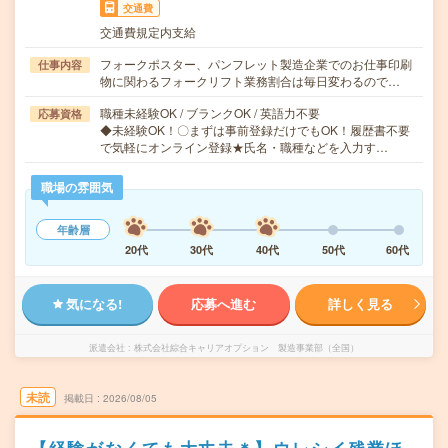
交通費
交通費規定内支給
フォークポスター、パンフレット製造企業でのお仕事印刷
仕事内容
物に関わるフォークリフト業務割合は毎日変わるので…
職種未経験OK / ブランクOK / 英語力不要
応募資格
◆未経験OK！〇まずは事前登録だけでもOK！履歴書不要
で気軽にオンライン登録★氏名・職種などを入力す…
職場の雰囲気
年齢層
20代
30代
40代
50代
60代
気になる!
応募へ進む
詳しく見る
派遣会社
株式会社綜合キャリアオプション 製造事業部（全国）
未読
掲載日
2026/08/05