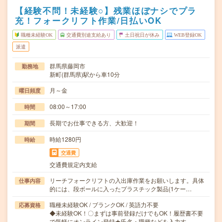
【経験不問！未経験○】残業ほぼナシでプラ
充！フォークリフト作業/日払いOK
職種未経験OK
交通費別途支給あり
土日祝日が休み
WEB登録OK
派遣
群馬県藤岡市
勤務地
新町(群馬県)駅から車10分
月～金
曜日頻度
08:00～17:00
時間
長期でお仕事できる方、大歓迎！
期間
時給1280円
時給
交通費
交通費規定内支給
リーチフォークリフトの入出庫作業をお願いします。具体
仕事内容
的には、段ボールに入ったプラスチック製品(1ケー…
職種未経験OK / ブランクOK / 英語力不要
応募資格
◆未経験OK！〇まずは事前登録だけでもOK！履歴書不要
で気軽にオンライン登録★氏名・職種などを入力す…