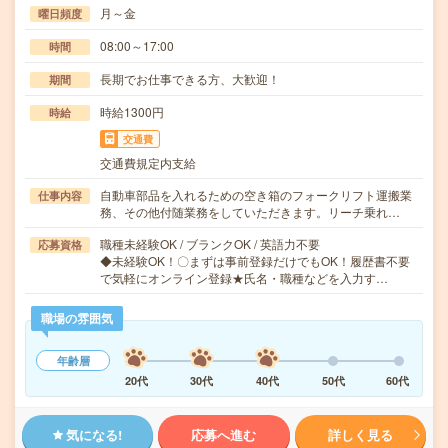
月～金
曜日頻度
08:00～17:00
時間
長期でお仕事できる方、大歓迎！
期間
時給1300円
時給
交通費
交通費規定内支給
自動車部品を入れるための空き箱のフォークリフト運搬業
仕事内容
務、その他付随業務をしていただきます。リーチ乗れ…
職種未経験OK / ブランクOK / 英語力不要
応募資格
◆未経験OK！〇まずは事前登録だけでもOK！履歴書不要
で気軽にオンライン登録★氏名・職種などを入力す…
職場の雰囲気
年齢層
20代
30代
40代
50代
60代
気になる!
応募へ進む
詳しく見る