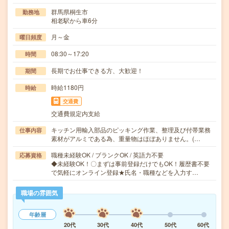
群馬県桐生市
勤務地
相老駅から車6分
月～金
曜日頻度
08:30～17:20
時間
長期でお仕事できる方、大歓迎！
期間
時給1180円
時給
交通費
交通費規定内支給
キッチン用輸入部品のピッキング作業、整理及び付帯業務
仕事内容
素材がアルミである為、重量物はほぼありません。(…
職種未経験OK / ブランクOK / 英語力不要
応募資格
◆未経験OK！〇まずは事前登録だけでもOK！履歴書不要
で気軽にオンライン登録★氏名・職種などを入力す…
職場の雰囲気
年齢層
20代
30代
40代
50代
60代