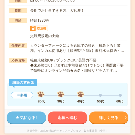
08:00～17:0020:00～05:00
時間
長期でお仕事できる方、大歓迎！
期間
時給1330円
時給
交通費
交通費規定内支給
カウンターフォークによる倉庫での積込・積み下ろし業
仕事内容
務。インカム使用あり【取扱製品情報】飲料水≪待遇・…
職種未経験OK / ブランクOK / 英語力不要
応募資格
◆未経験OK！〇まずは事前登録だけでもOK！履歴書不要
で気軽にオンライン登録★氏名・職種などを入力す…
職場の雰囲気
年齢層
20代
30代
40代
50代
60代
気になる!
応募へ進む
詳しく見る
派遣会社
株式会社綜合キャリアオプション 製造事業部（全国）