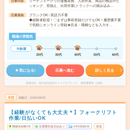
リーチフォークでの運搬業務、入荷作業、商品の検品やピ
仕事内容
ッキング、荷揃え、出荷作業(トラックへの積み込み…
ブランクOK / 英語力不要
応募資格
◆経験者歓迎！〇まずは事前登録だけでもOK！履歴書不要
で気軽にオンライン登録★氏名・職種などを入力す…
職場の雰囲気
年齢層
20代
30代
40代
50代
60代
気になる!
応募へ進む
詳しく見る
派遣会社
株式会社綜合キャリアオプション 製造事業部（全国）
未読
掲載日
2026/08/05
【経験がなくても大丈夫＊】フォークリフト
作業/日払いOK
職種未経験OK
交通費別途支給あり
WEB登録OK
派遣