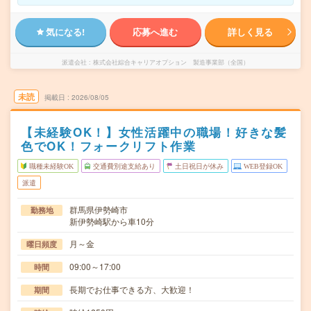
気になる!
応募へ進む
詳しく見る
派遣会社
株式会社綜合キャリアオプション 製造事業部（全国）
未読
掲載日
2026/08/05
【未経験OK！】女性活躍中の職場！好きな髪
色でOK！フォークリフト作業
職種未経験OK
交通費別途支給あり
土日祝日が休み
WEB登録OK
派遣
群馬県伊勢崎市
勤務地
新伊勢崎駅から車10分
月～金
曜日頻度
09:00～17:00
時間
長期でお仕事できる方、大歓迎！
期間