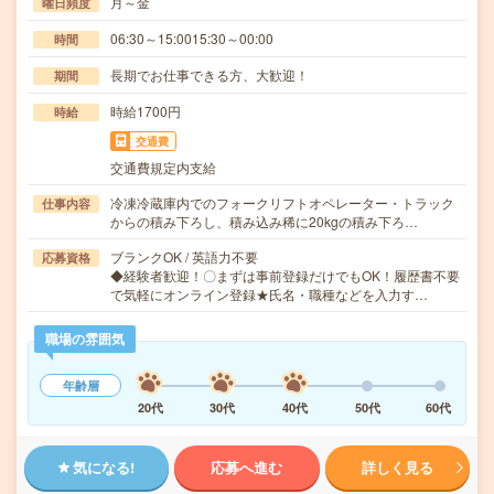
月～金
曜日頻度
06:30～15:0015:30～00:00
時間
長期でお仕事できる方、大歓迎！
期間
時給1700円
時給
交通費
交通費規定内支給
冷凍冷蔵庫内でのフォークリフトオペレーター・トラック
仕事内容
からの積み下ろし、積み込み稀に20kgの積み下ろ…
ブランクOK / 英語力不要
応募資格
◆経験者歓迎！〇まずは事前登録だけでもOK！履歴書不要
で気軽にオンライン登録★氏名・職種などを入力す…
職場の雰囲気
年齢層
20代
30代
40代
50代
60代
気になる!
応募へ進む
詳しく見る