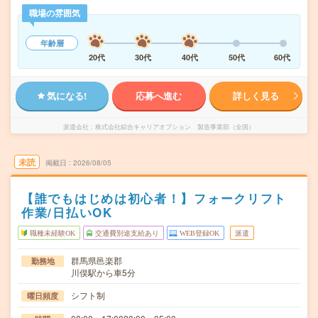
職場の雰囲気
年齢層
20代
30代
40代
50代
60代
気になる!
応募へ進む
詳しく見る
派遣会社
株式会社綜合キャリアオプション 製造事業部（全国）
未読
掲載日
2026/08/05
【誰でもはじめは初心者！】フォークリフト
作業/日払いOK
職種未経験OK
交通費別途支給あり
WEB登録OK
派遣
群馬県邑楽郡
勤務地
川俣駅から車5分
シフト制
曜日頻度