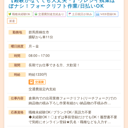
【経験がなくても大丈夫＊】ウレシイ残業ほ
ぼナシ！フォークリフト作業/日払いOK
職種未経験OK
交通費別途支給あり
土日祝日が休み
WEB登録OK
派遣
群馬県桐生市
勤務地
膳駅から車11分
月～金
曜日頻度
08:00～17:00
時間
長期でお仕事できる方、大歓迎！
期間
時給1330円
時給
交通費
交通費規定内支給
倉庫内での出荷業務フォークリフト(リーチフォーク)での
仕事内容
納品物の積み下ろし作業有細かい納品物の手積み作…
職種未経験OK / ブランクOK / 英語力不要
応募資格
◆未経験OK！〇まずは事前登録だけでもOK！履歴書不要
で気軽にオンライン登録★氏名・職種などを入力す…