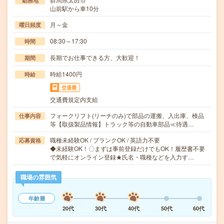
勤務地
山前駅から車10分
月～金
曜日頻度
08:30～17:30
時間
長期でお仕事できる方、大歓迎！
期間
時給1400円
時給
交通費
交通費規定内支給
フォークリフト(リーチのみ)で部品の運搬、入出庫、検品
仕事内容
等【取扱製品情報】トラック等の自動車部品≪待遇…
職種未経験OK / ブランクOK / 英語力不要
応募資格
◆未経験OK！〇まずは事前登録だけでもOK！履歴書不要
で気軽にオンライン登録★氏名・職種などを入力す…
職場の雰囲気
年齢層
20代
30代
40代
50代
60代