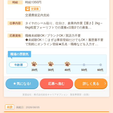
時給1350円
時給
交通費
交通費規定内支給
タイヤのシール貼り、仕分け、倉庫内作業【重さ】2kg～
仕事内容
6kg程度フォーリフトでの運搬※日勤3での募集…
職種未経験OK / ブランクOK / 英語力不要
応募資格
◆未経験OK！〇まずは事前登録だけでもOK！履歴書不要
で気軽にオンライン登録★氏名・職種などを入力す…
職場の雰囲気
年齢層
20代
30代
40代
50代
60代
気になる!
応募へ進む
詳しく見る
派遣会社
株式会社綜合キャリアオプション 製造事業部（全国）
未読
掲載日
2026/08/05