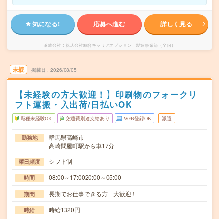
気になる!
応募へ進む
詳しく見る
派遣会社
株式会社綜合キャリアオプション 製造事業部（全国）
未読
掲載日
2026/08/05
【未経験の方大歓迎！】印刷物のフォークリ
フト運搬・入出荷/日払いOK
職種未経験OK
交通費別途支給あり
WEB登録OK
派遣
群馬県高崎市
勤務地
高崎問屋町駅から車17分
シフト制
曜日頻度
08:00～17:0020:00～05:00
時間
長期でお仕事できる方、大歓迎！
期間
時給1320円
時給