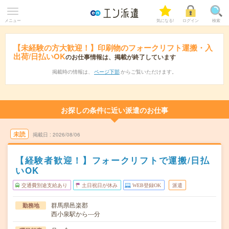
メニュー
気になる!
ログイン
検索
【未経験の方大歓迎！】印刷物のフォークリフト運搬・入
出荷/日払いOK
のお仕事情報は、掲載が終了しています
掲載時の情報は、
ページ下部
からご覧いただけます。
お探しの条件に近い派遣のお仕事
未読
掲載日
2026/08/06
【経験者歓迎！】フォークリフトで運搬/日払
いOK
交通費別途支給あり
土日祝日が休み
WEB登録OK
派遣
群馬県邑楽郡
勤務地
西小泉駅から---分