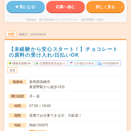
気になる!
応募へ進む
詳しく見る
派遣会社
株式会社綜合キャリアオプション 製造事業部（全国）
未読
掲載日
2026/08/05
【未経験から安心スタート！】チョコレート
の原料の受け入れ/日払いOK
職種未経験OK
交通費別途支給あり
土日祝日が休み
WEB登録OK
派遣
群馬県高崎市
勤務地
倉賀野駅から徒歩10分
月～金
曜日頻度
07:00～16:00
時間
長期でお仕事できる方、大歓迎！
期間
時給1500円
時給