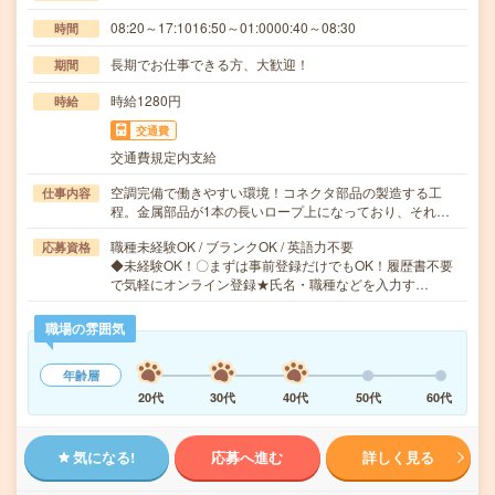
08:20～17:1016:50～01:0000:40～08:30
時間
長期でお仕事できる方、大歓迎！
期間
時給1280円
時給
交通費
交通費規定内支給
空調完備で働きやすい環境！コネクタ部品の製造する工
仕事内容
程。金属部品が1本の長いロープ上になっており、それ…
職種未経験OK / ブランクOK / 英語力不要
応募資格
◆未経験OK！〇まずは事前登録だけでもOK！履歴書不要
で気軽にオンライン登録★氏名・職種などを入力す…
職場の雰囲気
年齢層
20代
30代
40代
50代
60代
気になる!
応募へ進む
詳しく見る