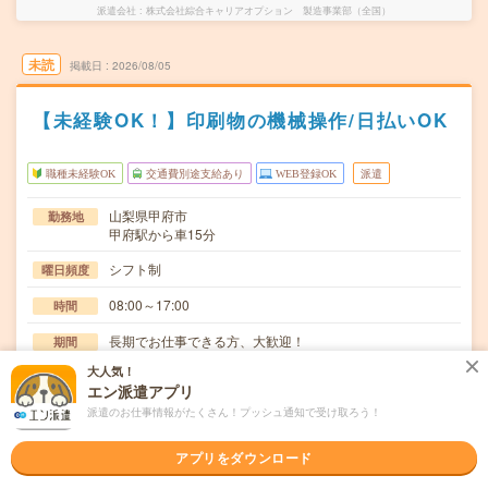
派遣会社
株式会社綜合キャリアオプション 製造事業部（全国）
未読
掲載日
2026/08/05
【未経験OK！】印刷物の機械操作/日払いOK
職種未経験OK
交通費別途支給あり
WEB登録OK
派遣
山梨県甲府市
勤務地
甲府駅から車15分
シフト制
曜日頻度
08:00～17:00
時間
長期でお仕事できる方、大歓迎！
期間
大人気！
時給1300円
時給
エン派遣アプリ
交通費
派遣のお仕事情報がたくさん！プッシュ通知で受け取ろう！
交通費規定内支給
アプリをダウンロード
定時で帰ろう！プライベートの時間確保！印刷機オペレー
仕事内容
タ・印刷機長の補助作業・用紙の運搬、機械へのセッ…