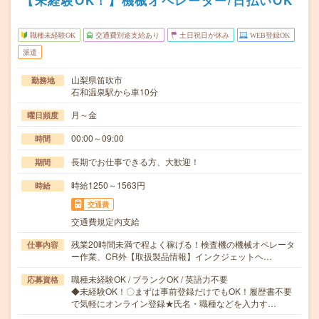
【未経験OK！】機械オペレーター/日払いOK
職種未経験OK
交通費別途支給あり
土日祝日が休み
WEB登録OK
派遣
山梨県笛吹市
勤務地
石和温泉駅から車10分
月～金
曜日頻度
00:00～09:00
時間
長期でお仕事できる方、大歓迎！
期間
時給1250～1563円
時給
交通費
交通費規定内支給
残業20時間未満で程よく稼げる！検査機の機械オペレータ
仕事内容
ー作業、CR外【取扱製品情報】インクジェットヘ…
職種未経験OK / ブランクOK / 英語力不要
応募資格
◆未経験OK！〇まずは事前登録だけでもOK！履歴書不要
で気軽にオンライン登録★氏名・職種などを入力す…