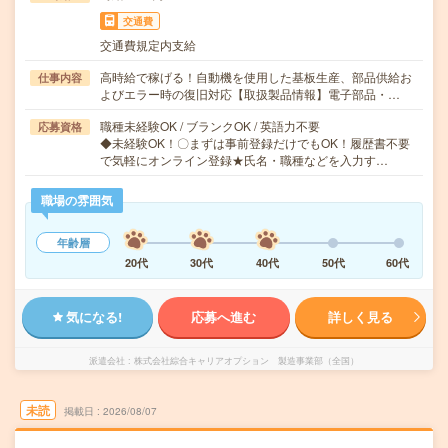
交通費
交通費規定内支給
高時給で稼げる！自動機を使用した基板生産、部品供給お
仕事内容
よびエラー時の復旧対応【取扱製品情報】電子部品・…
職種未経験OK / ブランクOK / 英語力不要
応募資格
◆未経験OK！〇まずは事前登録だけでもOK！履歴書不要
で気軽にオンライン登録★氏名・職種などを入力す…
職場の雰囲気
年齢層
20代
30代
40代
50代
60代
気になる!
応募へ進む
詳しく見る
派遣会社
株式会社綜合キャリアオプション 製造事業部（全国）
未読
掲載日
2026/08/07