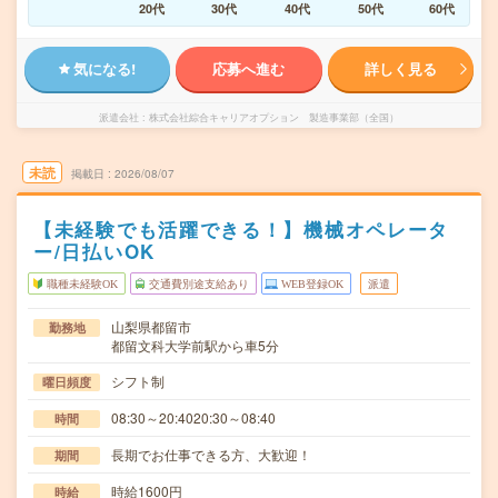
20代
30代
40代
50代
60代
気になる!
応募へ進む
詳しく見る
派遣会社
株式会社綜合キャリアオプション 製造事業部（全国）
未読
掲載日
2026/08/07
【未経験でも活躍できる！】機械オペレータ
ー/日払いOK
職種未経験OK
交通費別途支給あり
WEB登録OK
派遣
山梨県都留市
勤務地
都留文科大学前駅から車5分
シフト制
曜日頻度
08:30～20:4020:30～08:40
時間
長期でお仕事できる方、大歓迎！
期間
時給1600円
時給