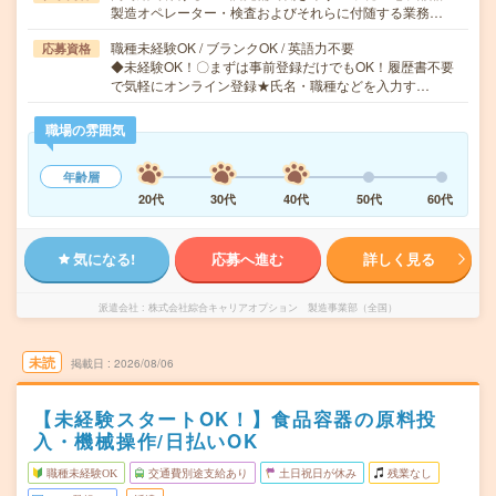
製造オペレーター・検査およびそれらに付随する業務…
職種未経験OK / ブランクOK / 英語力不要
応募資格
◆未経験OK！〇まずは事前登録だけでもOK！履歴書不要
で気軽にオンライン登録★氏名・職種などを入力す…
職場の雰囲気
年齢層
20代
30代
40代
50代
60代
気になる!
応募へ進む
詳しく見る
派遣会社
株式会社綜合キャリアオプション 製造事業部（全国）
未読
掲載日
2026/08/06
【未経験スタートOK！】食品容器の原料投
入・機械操作/日払いOK
職種未経験OK
交通費別途支給あり
土日祝日が休み
残業なし