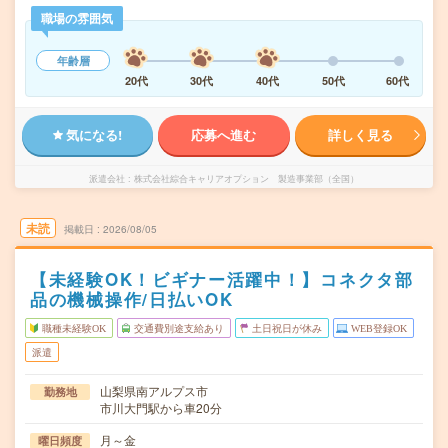
職場の雰囲気
年齢層
20代
30代
40代
50代
60代
気になる!
応募へ進む
詳しく見る
派遣会社
株式会社綜合キャリアオプション 製造事業部（全国）
未読
掲載日
2026/08/05
【未経験OK！ビギナー活躍中！】コネクタ部
品の機械操作/日払いOK
職種未経験OK
交通費別途支給あり
土日祝日が休み
WEB登録OK
派遣
山梨県南アルプス市
勤務地
市川大門駅から車20分
月～金
曜日頻度