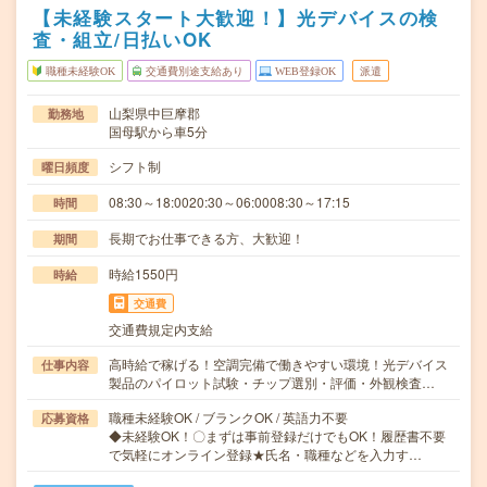
【未経験スタート大歓迎！】光デバイスの検
査・組立/日払いOK
職種未経験OK
交通費別途支給あり
WEB登録OK
派遣
山梨県中巨摩郡
勤務地
国母駅から車5分
シフト制
曜日頻度
08:30～18:0020:30～06:0008:30～17:15
時間
長期でお仕事できる方、大歓迎！
期間
時給1550円
時給
交通費
交通費規定内支給
高時給で稼げる！空調完備で働きやすい環境！光デバイス
仕事内容
製品のパイロット試験・チップ選別・評価・外観検査…
職種未経験OK / ブランクOK / 英語力不要
応募資格
◆未経験OK！〇まずは事前登録だけでもOK！履歴書不要
で気軽にオンライン登録★氏名・職種などを入力す…