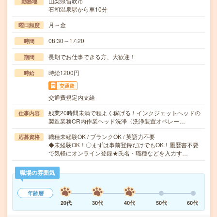
山梨県笛吹市
勤務地
石和温泉駅から車10分
月～金
曜日頻度
08:30～17:20
時間
長期でお仕事できる方、大歓迎！
期間
時給1200円
時給
交通費
交通費規定内支給
残業20時間未満で程よく稼げる！インクジェットヘッドの
仕事内容
製造業務CR内作業ヘッド洗浄〈洗浄装置オペレー…
職種未経験OK / ブランクOK / 英語力不要
応募資格
◆未経験OK！〇まずは事前登録だけでもOK！履歴書不要
で気軽にオンライン登録★氏名・職種などを入力す…
職場の雰囲気
年齢層
20代
30代
40代
50代
60代