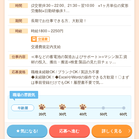
(2交替)9:30～22:00、21:30～翌10:00 ※1ヶ月単位の変形
時間
労働制※日勤研修(8:1…
長期でお仕事できる方、大歓迎！
期間
時給1800～2250円
時給
交通費
交通費規定内支給
≪車などの蓄電池の製造およびサポート≫○マシン加工:資
仕事内容
材の投入、搬出・搬送○検査:製品の見た目チェッ…
職種未経験OK / ブランクOK / 英語力不要
応募資格
◆未経験OK！◆ExcelやWordの操作できる方歓迎！〇まず
は事前登録だけでもOK！履歴書不要で気…
職場の雰囲気
年齢層
20代
30代
40代
50代
60代
気になる!
応募へ進む
詳しく見る