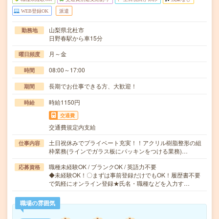
WEB登録OK
派遣
山梨県北杜市
勤務地
日野春駅から車15分
月～金
曜日頻度
08:00～17:00
時間
長期でお仕事できる方、大歓迎！
期間
時給1150円
時給
交通費
交通費規定内支給
土日祝休みでプライベート充実！！アクリル樹脂整形の組
仕事内容
枠業務(ラインでガラス板にパッキンをつける業務)…
職種未経験OK / ブランクOK / 英語力不要
応募資格
◆未経験OK！〇まずは事前登録だけでもOK！履歴書不要
で気軽にオンライン登録★氏名・職種などを入力す…
職場の雰囲気