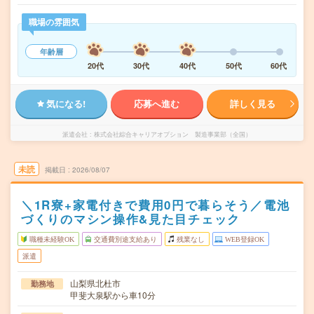
職場の雰囲気
年齢層
20代
30代
40代
50代
60代
気になる!
応募へ進む
詳しく見る
派遣会社
株式会社綜合キャリアオプション 製造事業部（全国）
未読
掲載日
2026/08/07
＼1R寮+家電付きで費用0円で暮らそう／電池
づくりのマシン操作&見た目チェック
職種未経験OK
交通費別途支給あり
残業なし
WEB登録OK
派遣
山梨県北杜市
勤務地
甲斐大泉駅から車10分