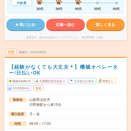
年齢層
20代
30代
40代
50代
60代
気になる!
応募へ進む
詳しく見る
派遣会社
株式会社綜合キャリアオプション 製造事業部（全国）
未読
掲載日
2026/08/05
【経験がなくても大丈夫＊】機械オペレータ
ー/日払いOK
職種未経験OK
交通費別途支給あり
土日祝日が休み
残業なし
WEB登録OK
派遣
山梨県北杜市
勤務地
日野春駅から車15分
月～金
曜日頻度
08:00～17:00
時間