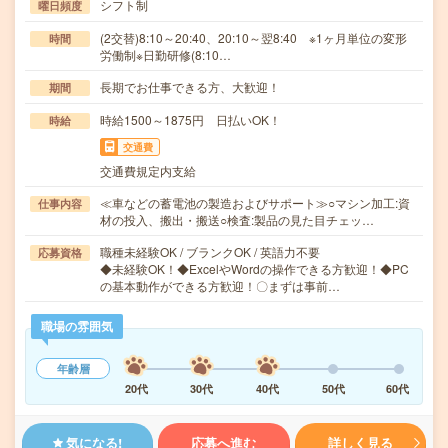
シフト制
曜日頻度
(2交替)8:10～20:40、20:10～翌8:40 ※1ヶ月単位の変形
時間
労働制※日勤研修(8:10…
長期でお仕事できる方、大歓迎！
期間
時給1500～1875円 日払いOK！
時給
交通費
交通費規定内支給
≪車などの蓄電池の製造およびサポート≫○マシン加工:資
仕事内容
材の投入、搬出・搬送○検査:製品の見た目チェッ…
職種未経験OK / ブランクOK / 英語力不要
応募資格
◆未経験OK！◆ExcelやWordの操作できる方歓迎！◆PC
の基本動作ができる方歓迎！〇まずは事前…
職場の雰囲気
年齢層
20代
30代
40代
50代
60代
気になる!
応募へ進む
詳しく見る