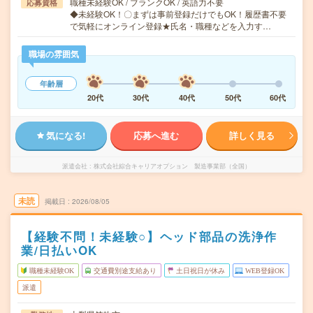
職種未経験OK / ブランクOK / 英語力不要
応募資格
◆未経験OK！〇まずは事前登録だけでもOK！履歴書不要
で気軽にオンライン登録★氏名・職種などを入力す…
職場の雰囲気
年齢層
20代
30代
40代
50代
60代
気になる!
応募へ進む
詳しく見る
派遣会社
株式会社綜合キャリアオプション 製造事業部（全国）
未読
掲載日
2026/08/05
【経験不問！未経験○】ヘッド部品の洗浄作
業/日払いOK
職種未経験OK
交通費別途支給あり
土日祝日が休み
WEB登録OK
派遣