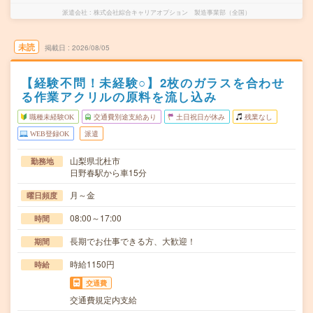
派遣会社
株式会社綜合キャリアオプション 製造事業部（全国）
未読
掲載日
2026/08/05
【経験不問！未経験○】2枚のガラスを合わせ
る作業アクリルの原料を流し込み
職種未経験OK
交通費別途支給あり
土日祝日が休み
残業なし
WEB登録OK
派遣
山梨県北杜市
勤務地
日野春駅から車15分
月～金
曜日頻度
08:00～17:00
時間
長期でお仕事できる方、大歓迎！
期間
時給1150円
時給
交通費
交通費規定内支給