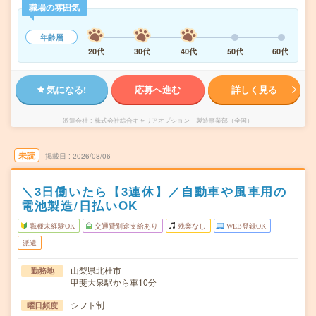
職場の雰囲気
年齢層
20代
30代
40代
50代
60代
気になる!
応募へ進む
詳しく見る
派遣会社
株式会社綜合キャリアオプション 製造事業部（全国）
未読
掲載日
2026/08/06
＼3日働いたら【3連休】／自動車や風車用の
電池製造/日払いOK
職種未経験OK
交通費別途支給あり
残業なし
WEB登録OK
派遣
山梨県北杜市
勤務地
甲斐大泉駅から車10分
シフト制
曜日頻度