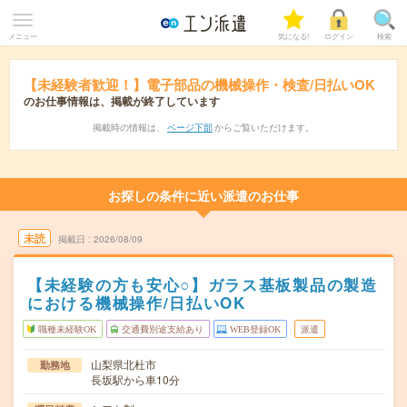
メニュー
気になる!
ログイン
検索
【未経験者歓迎！】電子部品の機械操作・検査/日払いOK
のお仕事情報は、掲載が終了しています
掲載時の情報は、
ページ下部
からご覧いただけます。
お探しの条件に近い派遣のお仕事
未読
掲載日
2026/08/09
【未経験の方も安心○】ガラス基板製品の製造
における機械操作/日払いOK
職種未経験OK
交通費別途支給あり
WEB登録OK
派遣
山梨県北杜市
勤務地
長坂駅から車10分