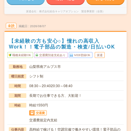
派遣会社
株式会社綜合キャリアオプション 製造事業部（全国）
未読
掲載日
2026/08/07
【未経験の方も安心○】憧れの高収入
Work！！電子部品の製造・検査/日払いOK
職種未経験OK
交通費別途支給あり
WEB登録OK
派遣
山梨県南アルプス市
勤務地
シフト制
曜日頻度
08:30～20:4020:30～08:40
時間
長期でお仕事できる方、大歓迎！
期間
時給1550円
時給
交通費
交通費規定内支給
高時給で稼げる！空調完備で働きやすい環境！電子部品の
仕事内容