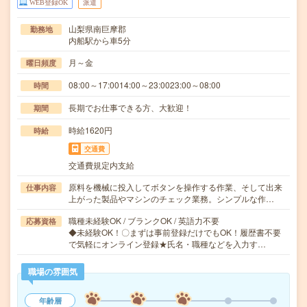
WEB登録OK
派遣
山梨県南巨摩郡
勤務地
内船駅から車5分
月～金
曜日頻度
08:00～17:0014:00～23:0023:00～08:00
時間
長期でお仕事できる方、大歓迎！
期間
時給1620円
時給
交通費
交通費規定内支給
原料を機械に投入してボタンを操作する作業、そして出来
仕事内容
上がった製品やマシンのチェック業務。シンプルな作…
職種未経験OK / ブランクOK / 英語力不要
応募資格
◆未経験OK！〇まずは事前登録だけでもOK！履歴書不要
で気軽にオンライン登録★氏名・職種などを入力す…
職場の雰囲気
年齢層