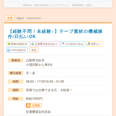
派遣会社
株式会社綜合キャリアオプション 製造事業部（全国）
未読
掲載日
2026/08/09
【経験不問！未経験○】テープ素材の機械操
作/日払いOK
職種未経験OK
交通費別途支給あり
土日祝日が休み
残業なし
WEB登録OK
派遣
山梨県北杜市
勤務地
小淵沢駅から車5分
月～金
曜日頻度
08:30～17:0016:45～01:00
時間
長期でお仕事できる方、大歓迎！
期間
時給1500円
時給
交通費
交通費規定内支給