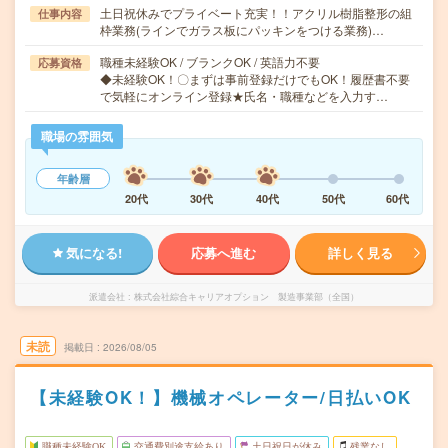
土日祝休みでプライベート充実！！アクリル樹脂整形の組
仕事内容
枠業務(ラインでガラス板にパッキンをつける業務)…
職種未経験OK / ブランクOK / 英語力不要
応募資格
◆未経験OK！〇まずは事前登録だけでもOK！履歴書不要
で気軽にオンライン登録★氏名・職種などを入力す…
職場の雰囲気
年齢層
20代
30代
40代
50代
60代
気になる!
応募へ進む
詳しく見る
派遣会社
株式会社綜合キャリアオプション 製造事業部（全国）
未読
掲載日
2026/08/05
【未経験OK！】機械オペレーター/日払いOK
職種未経験OK
交通費別途支給あり
土日祝日が休み
残業なし