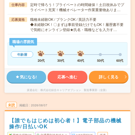
定時で帰ろう！プライベートの時間確保！土日祝休みでプ
仕事内容
ライベート充実！機械オペレーター作業重量物ありま…
職種未経験OK / ブランクOK / 英語力不要
応募資格
◆未経験OK！〇まずは事前登録だけでもOK！履歴書不要
で気軽にオンライン登録★氏名・職種などを入力す…
職場の雰囲気
年齢層
20代
30代
40代
50代
60代
気になる!
応募へ進む
詳しく見る
派遣会社
株式会社綜合キャリアオプション 製造事業部（全国）
未読
掲載日
2026/08/07
【誰でもはじめは初心者！】電子部品の機械
操作/日払いOK