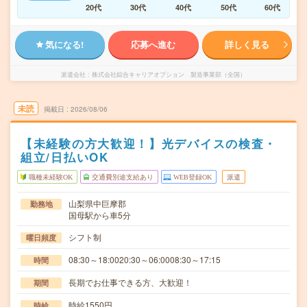
20代
30代
40代
50代
60代
気になる!
応募へ進む
詳しく見る
派遣会社
株式会社綜合キャリアオプション 製造事業部（全国）
未読
掲載日
2026/08/06
【未経験の方大歓迎！】光デバイスの検査・
組立/日払いOK
職種未経験OK
交通費別途支給あり
WEB登録OK
派遣
山梨県中巨摩郡
勤務地
国母駅から車5分
シフト制
曜日頻度
08:30～18:0020:30～06:0008:30～17:15
時間
長期でお仕事できる方、大歓迎！
期間
時給1550円
時給