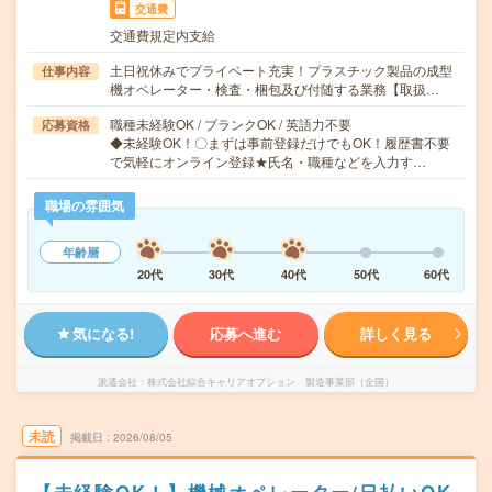
交通費
交通費規定内支給
土日祝休みでプライベート充実！プラスチック製品の成型
仕事内容
機オペレーター・検査・梱包及び付随する業務【取扱…
職種未経験OK / ブランクOK / 英語力不要
応募資格
◆未経験OK！〇まずは事前登録だけでもOK！履歴書不要
で気軽にオンライン登録★氏名・職種などを入力す…
職場の雰囲気
年齢層
20代
30代
40代
50代
60代
気になる!
応募へ進む
詳しく見る
派遣会社
株式会社綜合キャリアオプション 製造事業部（全国）
未読
掲載日
2026/08/05