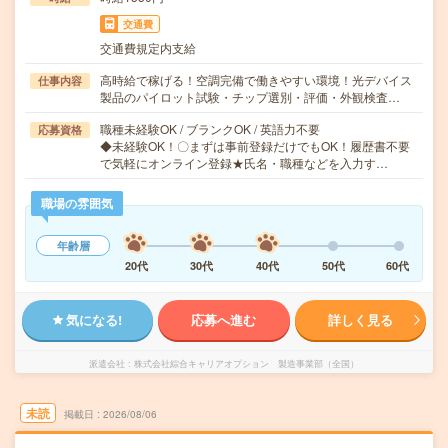
交通費
交通費規定内支給
高時給で稼げる！空調完備で働きやすい環境！光デバイス
仕事内容
製品のパイロット試験・チップ選別・評価・外観検査…
職種未経験OK / ブランクOK / 英語力不要
応募資格
◆未経験OK！〇まずは事前登録だけでもOK！履歴書不要
で気軽にオンライン登録★氏名・職種などを入力す…
職場の雰囲気
年齢層
20代
30代
40代
50代
60代
気になる!
応募へ進む
詳しく見る
派遣会社
株式会社綜合キャリアオプション 製造事業部（全国）
未読
掲載日
2026/08/06