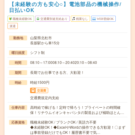
【未経験の方も安心○】電池部品の機械操作/
日払いOK
職種未経験OK
交通費別途支給あり
残業なし
WEB登録OK
派遣
山梨県北杜市
勤務地
長坂駅から車15分
シフト制
曜日頻度
08:10～17:0008:10～20:4020:10～08:40
時間
長期でお仕事できる方、大歓迎！
期間
時給1500円
時給
交通費
交通費規定内支給
高時給で稼げる！定時で帰ろう！プライベートの時間確
仕事内容
保！リチウムイオンキャパシタの製造および補助ほとん…
職種未経験OK / ブランクOK / 英語力不要
応募資格
◆未経験OK！◆ExcelやWordの操作できる方歓迎！〇まず
は事前登録だけでもOK！履歴書不要で気…