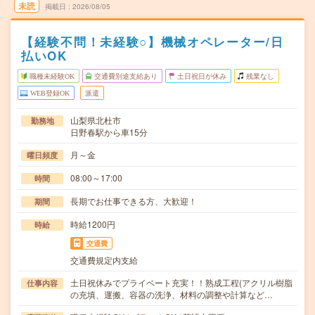
未読
掲載日
2026/08/05
【経験不問！未経験○】機械オペレーター/日
払いOK
職種未経験OK
交通費別途支給あり
土日祝日が休み
残業なし
WEB登録OK
派遣
山梨県北杜市
勤務地
日野春駅から車15分
月～金
曜日頻度
08:00～17:00
時間
長期でお仕事できる方、大歓迎！
期間
時給1200円
時給
交通費
交通費規定内支給
土日祝休みでプライベート充実！！熟成工程(アクリル樹脂
仕事内容
の充填、運搬、容器の洗浄、材料の調整や計算など…