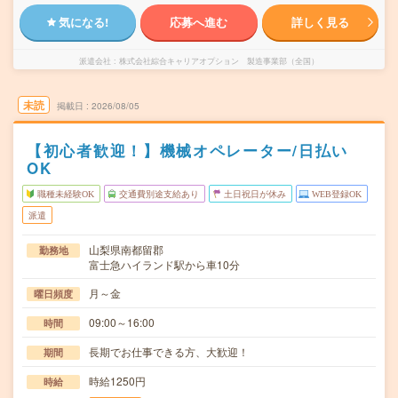
気になる!
応募へ進む
詳しく見る
派遣会社
株式会社綜合キャリアオプション 製造事業部（全国）
未読
掲載日
2026/08/05
【初心者歓迎！】機械オペレーター/日払い
OK
職種未経験OK
交通費別途支給あり
土日祝日が休み
WEB登録OK
派遣
山梨県南都留郡
勤務地
富士急ハイランド駅から車10分
月～金
曜日頻度
09:00～16:00
時間
長期でお仕事できる方、大歓迎！
期間
時給1250円
時給