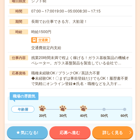
シフト制
曜日頻度
07:00～17:0019:00～05:0008:30～17:15
時間
長期でお仕事できる方、大歓迎！
期間
時給1500円
時給
交通費
交通費規定内支給
残業20時間未満で程よく稼げる！ガラス基板製品の機械オ
仕事内容
ペレーター。ガラス基盤製品を製造している会社で…
職種未経験OK / ブランクOK / 英語力不要
応募資格
◆未経験OK！〇まずは事前登録だけでもOK！履歴書不要
で気軽にオンライン登録★氏名・職種などを入力す…
職場の雰囲気
年齢層
20代
30代
40代
50代
60代
気になる!
応募へ進む
詳しく見る