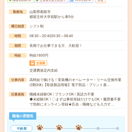
職種未経験OK
交通費別途支給あり
WEB登録OK
派遣
山梨県都留市
勤務地
都留文科大学前駅から車5分
シフト制
曜日頻度
08:30～20:4020:30～08:40
時間
長期でお仕事できる方、大歓迎！
期間
時給1600円
時給
交通費
交通費規定内支給
高時給で稼げる！実装機のオペレーター・リール交換作業
仕事内容
(3勤3休)【取扱製品情報】電子部品・プリント基…
職種未経験OK / ブランクOK / 英語力不要
応募資格
◆未経験OK！〇まずは事前登録だけでもOK！履歴書不要
で気軽にオンライン登録★氏名・職種などを入力す…
職場の雰囲気
年齢層