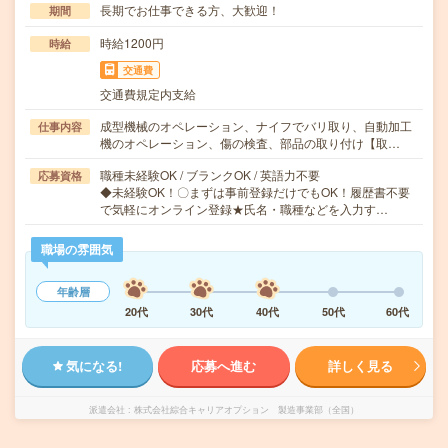
長期でお仕事できる方、大歓迎！
期間
時給1200円
時給
交通費
交通費規定内支給
成型機械のオペレーション、ナイフでバリ取り、自動加工
仕事内容
機のオペレーション、傷の検査、部品の取り付け【取…
職種未経験OK / ブランクOK / 英語力不要
応募資格
◆未経験OK！〇まずは事前登録だけでもOK！履歴書不要
で気軽にオンライン登録★氏名・職種などを入力す…
職場の雰囲気
年齢層
20代
30代
40代
50代
60代
気になる!
応募へ進む
詳しく見る
派遣会社
株式会社綜合キャリアオプション 製造事業部（全国）