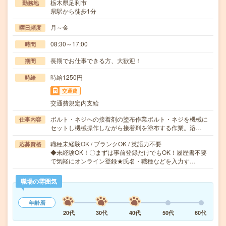
栃木県足利市
勤務地
県駅から徒歩1分
月～金
曜日頻度
08:30～17:00
時間
長期でお仕事できる方、大歓迎！
期間
時給1250円
時給
交通費
交通費規定内支給
ボルト・ネジへの接着剤の塗布作業ボルト・ネジを機械に
仕事内容
セットし機械操作しながら接着剤を塗布する作業。溶…
職種未経験OK / ブランクOK / 英語力不要
応募資格
◆未経験OK！〇まずは事前登録だけでもOK！履歴書不要
で気軽にオンライン登録★氏名・職種などを入力す…
職場の雰囲気
年齢層
20代
30代
40代
50代
60代