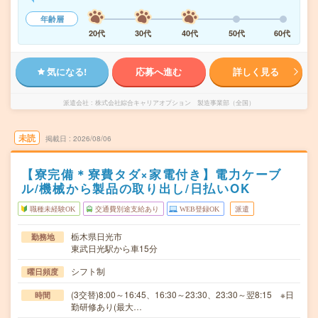
年齢層
20代
30代
40代
50代
60代
気になる!
応募へ進む
詳しく見る
派遣会社
株式会社綜合キャリアオプション 製造事業部（全国）
未読
掲載日
2026/08/06
【寮完備＊寮費タダ×家電付き】電力ケーブ
ル/機械から製品の取り出し/日払いOK
職種未経験OK
交通費別途支給あり
WEB登録OK
派遣
栃木県日光市
勤務地
東武日光駅から車15分
シフト制
曜日頻度
(3交替)8:00～16:45、16:30～23:30、23:30～翌8:15 ※日
時間
勤研修あり(最大…