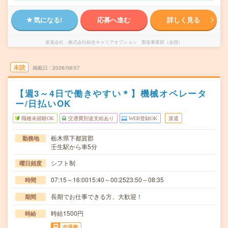
気になる!
応募へ進む
詳しく見る
派遣会社
株式会社綜合キャリアオプション 製造事業部（全国）
未読
掲載日
2026/08/07
【週3～4日で働きやすい＊】機械オペレータ
ー/日払いOK
職種未経験OK
交通費別途支給あり
WEB登録OK
派遣
栃木県下都賀郡
勤務地
壬生駅から車5分
シフト制
曜日頻度
07:15～16:0015:40～00:2523:50～08:35
時間
長期でお仕事できる方、大歓迎！
期間
時給1500円
時給
交通費