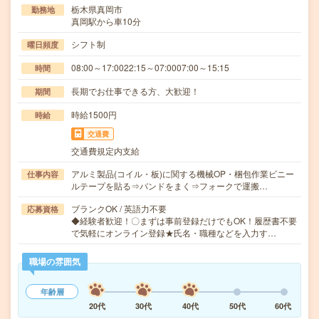
栃木県真岡市
勤務地
真岡駅から車10分
シフト制
曜日頻度
08:00～17:0022:15～07:0007:00～15:15
時間
長期でお仕事できる方、大歓迎！
期間
時給1500円
時給
交通費
交通費規定内支給
アルミ製品(コイル・板)に関する機械OP・梱包作業ビニー
仕事内容
ルテープを貼る⇒バンドをまく⇒フォークで運搬…
ブランクOK / 英語力不要
応募資格
◆経験者歓迎！〇まずは事前登録だけでもOK！履歴書不要
で気軽にオンライン登録★氏名・職種などを入力す…
職場の雰囲気
年齢層
20代
30代
40代
50代
60代