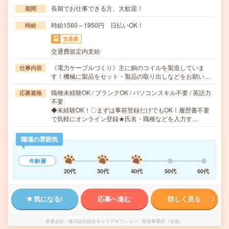
長期でお仕事できる方、大歓迎！
期間
時給1560～1950円 日払いOK！
時給
交通費
交通費規定内支給
《電力ケーブルづくり》主に銅のコイルを製造していま
仕事内容
す！機械に製品をセット・製品の取り出しなどをお願い…
職種未経験OK / ブランクOK / パソコンスキル不要 / 英語力
応募資格
不要
◆未経験OK！〇まずは事前登録だけでもOK！履歴書不要
で気軽にオンライン登録★氏名・職種などを入力す…
職場の雰囲気
年齢層
20代
30代
40代
50代
60代
気になる!
応募へ進む
詳しく見る
派遣会社
株式会社綜合キャリアオプション 製造事業部（全国）