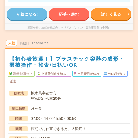
気になる!
応募へ進む
詳しく見る
派遣会社
株式会社綜合キャリアオプション 製造事業部（全国）
未読
掲載日
2026/08/07
【初心者歓迎！】プラスチック容器の成形・
機械操作・検査/日払いOK
職種未経験OK
交通費別途支給あり
土日祝日が休み
WEB登録OK
派遣
栃木県宇都宮市
勤務地
雀宮駅から車20分
月～金
曜日頻度
07:00～16:0015:50～00:50
時間
長期でお仕事できる方、大歓迎！
期間