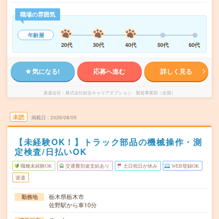
職場の雰囲気
年齢層
20代
30代
40代
50代
60代
気になる!
応募へ進む
詳しく見る
派遣会社
株式会社綜合キャリアオプション 製造事業部（全国）
未読
掲載日
2026/08/05
【未経験OK！】トラック部品の機械操作・測
定検査/日払いOK
職種未経験OK
交通費別途支給あり
土日祝日が休み
WEB登録OK
派遣
栃木県栃木市
勤務地
佐野駅から車10分