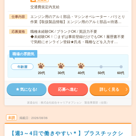
交通費規定内支給
エンジン用のアルミ部品・マシンオペレーター・バリとり
仕事内容
作業【取扱製品情報】エンジン用のアルミ部品≪待遇…
職種未経験OK / ブランクOK / 英語力不要
応募資格
◆未経験OK！〇まずは事前登録だけでもOK！履歴書不要
で気軽にオンライン登録★氏名・職種などを入力す…
職場の雰囲気
年齢層
20代
30代
40代
50代
60代
気になる!
応募へ進む
詳しく見る
派遣会社
株式会社綜合キャリアオプション 製造事業部（全国）
未読
掲載日
2026/08/06
【週3～4日で働きやすい＊】プラスチックシ