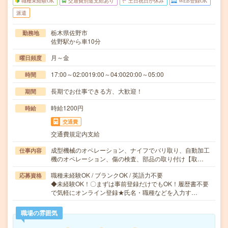
職種未経験OK
交通費別途支給あり
土日祝日が休み
WEB登録OK
派遣
栃木県佐野市
勤務地
佐野駅から車10分
月～金
曜日頻度
17:00～02:0019:00～04:0020:00～05:00
時間
長期でお仕事できる方、大歓迎！
期間
時給1200円
時給
交通費
交通費規定内支給
成型機械のオペレーション、ナイフでバリ取り、自動加工
仕事内容
機のオペレーション、傷の検査、部品の取り付け【取…
職種未経験OK / ブランクOK / 英語力不要
応募資格
◆未経験OK！〇まずは事前登録だけでもOK！履歴書不要
で気軽にオンライン登録★氏名・職種などを入力す…
職場の雰囲気