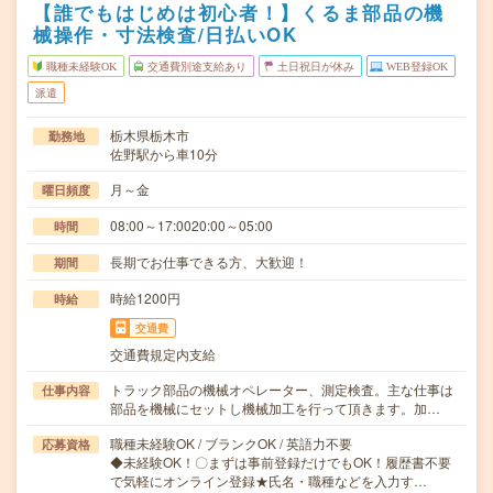
【誰でもはじめは初心者！】くるま部品の機
械操作・寸法検査/日払いOK
職種未経験OK
交通費別途支給あり
土日祝日が休み
WEB登録OK
派遣
栃木県栃木市
勤務地
佐野駅から車10分
月～金
曜日頻度
08:00～17:0020:00～05:00
時間
長期でお仕事できる方、大歓迎！
期間
時給1200円
時給
交通費
交通費規定内支給
トラック部品の機械オペレーター、測定検査。主な仕事は
仕事内容
部品を機械にセットし機械加工を行って頂きます。加…
職種未経験OK / ブランクOK / 英語力不要
応募資格
◆未経験OK！〇まずは事前登録だけでもOK！履歴書不要
で気軽にオンライン登録★氏名・職種などを入力す…