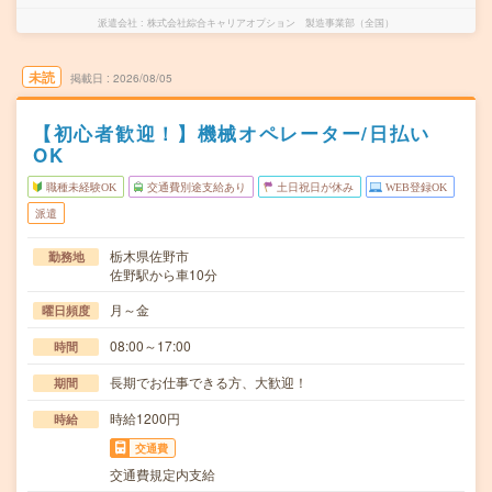
派遣会社
株式会社綜合キャリアオプション 製造事業部（全国）
未読
掲載日
2026/08/05
【初心者歓迎！】機械オペレーター/日払い
OK
職種未経験OK
交通費別途支給あり
土日祝日が休み
WEB登録OK
派遣
栃木県佐野市
勤務地
佐野駅から車10分
月～金
曜日頻度
08:00～17:00
時間
長期でお仕事できる方、大歓迎！
期間
時給1200円
時給
交通費
交通費規定内支給