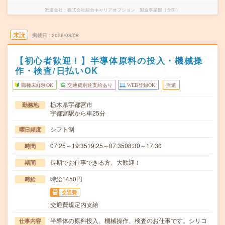
派遣会社
株式会社綜合キャリアオプション 製造事業部（全国）
未読
掲載日
2026/08/08
【初心者歓迎！】半導体原料の投入・機械操
作・検査/日払いOK
職種未経験OK
交通費別途支給あり
WEB登録OK
派遣
栃木県宇都宮市
勤務地
宇都宮駅から車25分
シフト制
曜日頻度
07:25～19:3519:25～07:3508:30～17:30
時間
長期でお仕事できる方、大歓迎！
期間
時給1450円
時給
交通費
交通費規定内支給
半導体の原料投入、機械操作、検査のお仕事です。シリコ
仕事内容