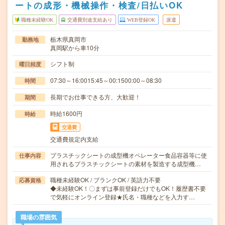
ートの成形・機械操作・検査/日払いOK
職種未経験OK
交通費別途支給あり
WEB登録OK
派遣
栃木県真岡市
勤務地
真岡駅から車10分
シフト制
曜日頻度
07:30～16:0015:45～00:1500:00～08:30
時間
長期でお仕事できる方、大歓迎！
期間
時給1600円
時給
交通費
交通費規定内支給
プラスチックシートの成型機オペレーター食品容器等に使
仕事内容
用されるプラスチックシートの素材を製造する成型機…
職種未経験OK / ブランクOK / 英語力不要
応募資格
◆未経験OK！〇まずは事前登録だけでもOK！履歴書不要
で気軽にオンライン登録★氏名・職種などを入力す…
職場の雰囲気