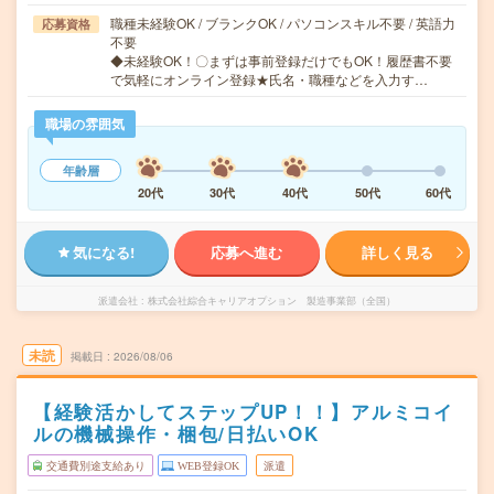
職種未経験OK / ブランクOK / パソコンスキル不要 / 英語力
応募資格
不要
◆未経験OK！〇まずは事前登録だけでもOK！履歴書不要
で気軽にオンライン登録★氏名・職種などを入力す…
職場の雰囲気
年齢層
20代
30代
40代
50代
60代
気になる!
応募へ進む
詳しく見る
派遣会社
株式会社綜合キャリアオプション 製造事業部（全国）
未読
掲載日
2026/08/06
【経験活かしてステップUP！！】アルミコイ
ルの機械操作・梱包/日払いOK
交通費別途支給あり
WEB登録OK
派遣