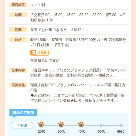
シフト制
曜日頻度
(3交替)7:00～15:20、15:00～23:20、23:00～翌7:20 ※日
時間
勤研修あり(8:…
長期でお仕事できる方、大歓迎！
期間
時給1500～1875円 月収例28万6000円以上可(7時間35分
時給
×21日+残業・深夜手当)
交通費
交通費規定内支給
《容器やキャップなどのプラスチック製品》・塗装マシン
仕事内容
の操作・製品の供給・塗料の調合(調整)・機械のメ…
職種未経験OK / ブランクOK / パソコンスキル不要 / 英語力
応募資格
不要
◆未経験OK！〇まずは事前登録だけでもOK！履歴書不要
で気軽にオンライン登録★氏名・職種などを入力す…
職場の雰囲気
年齢層
20代
30代
40代
50代
60代