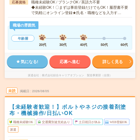
職種未経験OK / ブランクOK / 英語力不要
応募資格
◆未経験OK！〇まずは事前登録だけでもOK！履歴書不要
で気軽にオンライン登録★氏名・職種などを入力す…
職場の雰囲気
年齢層
20代
30代
40代
50代
60代
気になる!
応募へ進む
詳しく見る
派遣会社
株式会社綜合キャリアオプション 製造事業部（全国）
未読
掲載日
2026/08/05
【未経験者歓迎！】ボルトやネジの接着剤塗
布・機械操作/日払いOK
職種未経験OK
交通費別途支給あり
土日祝日が休み
WEB登録OK
派遣