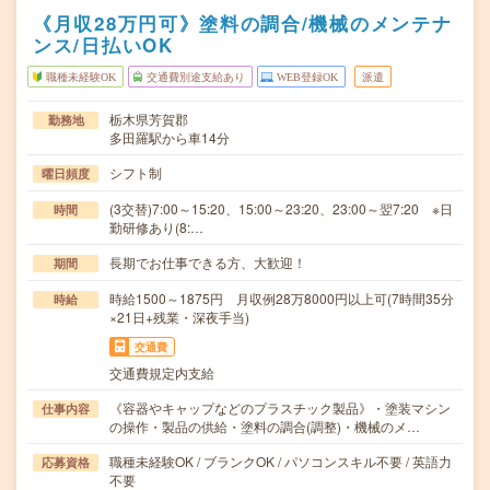
《月収28万円可》塗料の調合/機械のメンテナ
ンス/日払いOK
職種未経験OK
交通費別途支給あり
WEB登録OK
派遣
栃木県芳賀郡
勤務地
多田羅駅から車14分
シフト制
曜日頻度
(3交替)7:00～15:20、15:00～23:20、23:00～翌7:20 ※日
時間
勤研修あり(8:…
長期でお仕事できる方、大歓迎！
期間
時給1500～1875円 月収例28万8000円以上可(7時間35分
時給
×21日+残業・深夜手当)
交通費
交通費規定内支給
《容器やキャップなどのプラスチック製品》・塗装マシン
仕事内容
の操作・製品の供給・塗料の調合(調整)・機械のメ…
職種未経験OK / ブランクOK / パソコンスキル不要 / 英語力
応募資格
不要