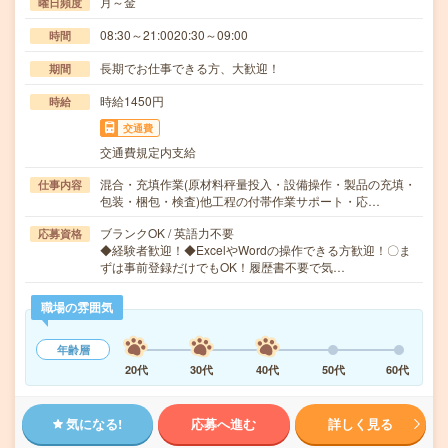
月～金
曜日頻度
08:30～21:0020:30～09:00
時間
長期でお仕事できる方、大歓迎！
期間
時給1450円
時給
交通費
交通費規定内支給
混合・充填作業(原材料秤量投入・設備操作・製品の充填・
仕事内容
包装・梱包・検査)他工程の付帯作業サポート・応…
ブランクOK / 英語力不要
応募資格
◆経験者歓迎！◆ExcelやWordの操作できる方歓迎！〇ま
ずは事前登録だけでもOK！履歴書不要で気…
職場の雰囲気
年齢層
20代
30代
40代
50代
60代
気になる!
応募へ進む
詳しく見る