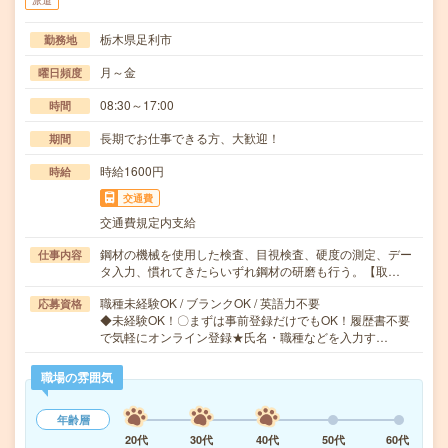
派遣
栃木県足利市
勤務地
月～金
曜日頻度
08:30～17:00
時間
長期でお仕事できる方、大歓迎！
期間
時給1600円
時給
交通費
交通費規定内支給
鋼材の機械を使用した検査、目視検査、硬度の測定、デー
仕事内容
タ入力、慣れてきたらいずれ鋼材の研磨も行う。【取…
職種未経験OK / ブランクOK / 英語力不要
応募資格
◆未経験OK！〇まずは事前登録だけでもOK！履歴書不要
で気軽にオンライン登録★氏名・職種などを入力す…
職場の雰囲気
年齢層
20代
30代
40代
50代
60代