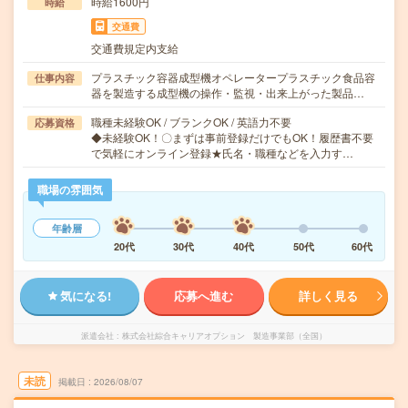
時給1600円
時給
交通費
交通費規定内支給
プラスチック容器成型機オペレータープラスチック食品容
仕事内容
器を製造する成型機の操作・監視・出来上がった製品…
職種未経験OK / ブランクOK / 英語力不要
応募資格
◆未経験OK！〇まずは事前登録だけでもOK！履歴書不要
で気軽にオンライン登録★氏名・職種などを入力す…
職場の雰囲気
年齢層
20代
30代
40代
50代
60代
気になる!
応募へ進む
詳しく見る
派遣会社
株式会社綜合キャリアオプション 製造事業部（全国）
未読
掲載日
2026/08/07