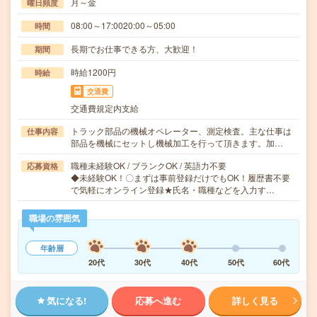
月～金
曜日頻度
08:00～17:0020:00～05:00
時間
長期でお仕事できる方、大歓迎！
期間
時給1200円
時給
交通費
交通費規定内支給
トラック部品の機械オペレーター、測定検査。主な仕事は
仕事内容
部品を機械にセットし機械加工を行って頂きます。加…
職種未経験OK / ブランクOK / 英語力不要
応募資格
◆未経験OK！〇まずは事前登録だけでもOK！履歴書不要
で気軽にオンライン登録★氏名・職種などを入力す…
職場の雰囲気
年齢層
20代
30代
40代
50代
60代
気になる!
応募へ進む
詳しく見る