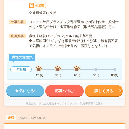
交通費
交通費規定内支給
コンデンサ用プラスチック部品製造での洗浄作業・資材仕
仕事内容
分け・製品仕分け・出荷準備作業【取扱製品情報】電…
職種未経験OK / ブランクOK / 英語力不要
応募資格
◆未経験OK！〇まずは事前登録だけでもOK！履歴書不要
で気軽にオンライン登録★氏名・職種などを入力す…
職場の雰囲気
年齢層
20代
30代
40代
50代
60代
気になる!
応募へ進む
詳しく見る
派遣会社
株式会社綜合キャリアオプション 製造事業部（全国）
未読
掲載日
2026/08/05