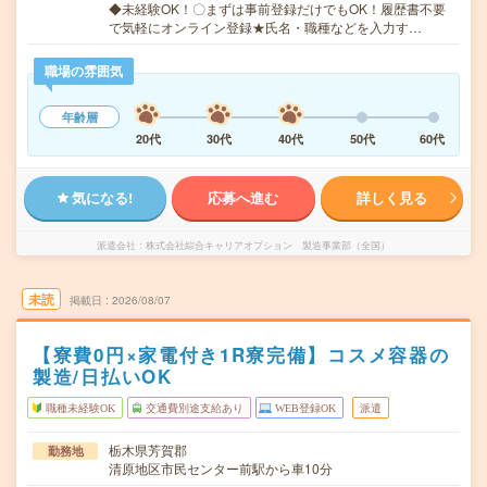
◆未経験OK！〇まずは事前登録だけでもOK！履歴書不要
で気軽にオンライン登録★氏名・職種などを入力す…
職場の雰囲気
年齢層
20代
30代
40代
50代
60代
気になる!
応募へ進む
詳しく見る
派遣会社
株式会社綜合キャリアオプション 製造事業部（全国）
未読
掲載日
2026/08/07
【寮費0円×家電付き1R寮完備】コスメ容器の
製造/日払いOK
職種未経験OK
交通費別途支給あり
WEB登録OK
派遣
栃木県芳賀郡
勤務地
清原地区市民センター前駅から車10分