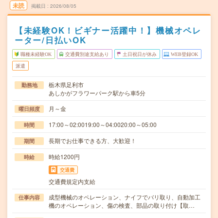
未読
掲載日
2026/08/05
【未経験OK！ビギナー活躍中！】機械オペレ
ーター/日払いOK
職種未経験OK
交通費別途支給あり
土日祝日が休み
WEB登録OK
派遣
栃木県足利市
勤務地
あしかがフラワーパーク駅から車5分
月～金
曜日頻度
17:00～02:0019:00～04:0020:00～05:00
時間
長期でお仕事できる方、大歓迎！
期間
時給1200円
時給
交通費
交通費規定内支給
成型機械のオペレーション、ナイフでバリ取り、自動加工
仕事内容
機のオペレーション、傷の検査、部品の取り付け【取…