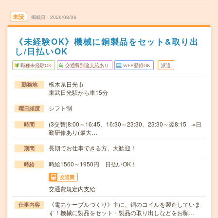
未読
掲載日
2026/08/06
《未経験OK》機械に銅製品をセット&取り出
し/日払いOK
職種未経験OK
交通費別途支給あり
WEB登録OK
派遣
栃木県日光市
勤務地
東武日光駅から車15分
シフト制
曜日頻度
(3交替)8:00～16:45、16:30～23:30、23:30～翌8:15 ※日
時間
勤研修あり(最大…
長期でお仕事できる方、大歓迎！
期間
時給1560～1950円 日払いOK！
時給
交通費
交通費規定内支給
《電力ケーブルづくり》主に、銅のコイルを製造していま
仕事内容
す！機械に製品をセット・製品の取り出しなどをお願…