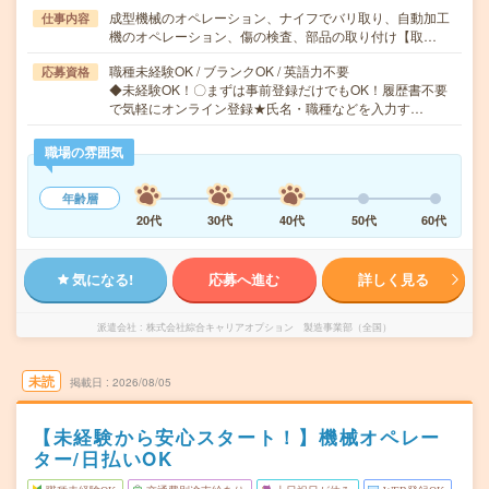
成型機械のオペレーション、ナイフでバリ取り、自動加工
仕事内容
機のオペレーション、傷の検査、部品の取り付け【取…
職種未経験OK / ブランクOK / 英語力不要
応募資格
◆未経験OK！〇まずは事前登録だけでもOK！履歴書不要
で気軽にオンライン登録★氏名・職種などを入力す…
職場の雰囲気
年齢層
20代
30代
40代
50代
60代
気になる!
応募へ進む
詳しく見る
派遣会社
株式会社綜合キャリアオプション 製造事業部（全国）
未読
掲載日
2026/08/05
【未経験から安心スタート！】機械オペレー
ター/日払いOK