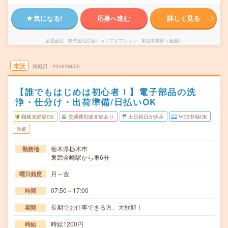
気になる!
応募へ進む
詳しく見る
派遣会社
株式会社綜合キャリアオプション 製造事業部（全国）
未読
掲載日
2026/08/05
【誰でもはじめは初心者！】電子部品の洗
浄・仕分け・出荷準備/日払いOK
職種未経験OK
交通費別途支給あり
土日祝日が休み
WEB登録OK
派遣
栃木県栃木市
勤務地
東武金崎駅から車6分
月～金
曜日頻度
07:50～17:00
時間
長期でお仕事できる方、大歓迎！
期間
時給1200円
時給