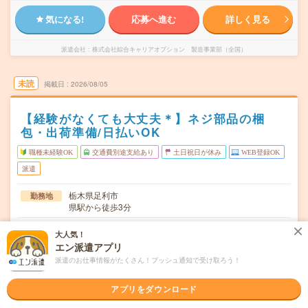
気になる!
応募へ進む
詳しく見る
派遣会社
株式会社綜合キャリアオプション 製造事業部（全国）
未読
掲載日
2026/08/05
【経験がなくても大丈夫＊】ネジ部品の梱
包・出荷準備/日払いOK
職種未経験OK
交通費別途支給あり
土日祝日が休み
WEB登録OK
派遣
栃木県足利市
勤務地
県駅から徒歩3分
月～金
曜日頻度
大人気！
エン派遣アプリ
08:30～17:00
時間
派遣のお仕事情報がたくさん！プッシュ通知で受け取ろう！
長期でお仕事できる方、大歓迎！
期間
アプリをダウンロード
時給1250円
時給