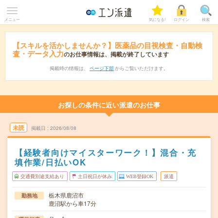
メニュー
気になる!
ログイン
検索
【スキルを活かしませんか？】医薬品の目視検査・自動検
査・データ入力
のお仕事情報は、掲載が終了しています
掲載時の情報は、
ページ下部
からご覧いただけます。
お探しの条件に近い派遣のお仕事
未読
掲載日
2026/08/08
【経験者向けマイスターワーク！】混合・充
填作業/日払いOK
交通費別途支給あり
土日祝日が休み
WEB登録OK
派遣
栃木県鹿沼市
勤務地
鹿沼駅から車17分