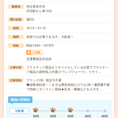
埼玉県本庄市
勤務地
丹荘駅から車10分
週5日
曜日頻度
16:15～01:15
時間
長期でお仕事できる方、大歓迎！
期間
時給1340～1675円
時給
交通費
交通費規定内支給
プラスチック製品をリサイクルしている企業でプラスチッ
仕事内容
ク製品の原料投入作業(クランプフォーク)、リサイ…
ブランクOK / 英語力不要
応募資格
◆経験者歓迎！〇まずは事前登録だけでもOK！履歴書不要
で気軽にオンライン登録★氏名・職種などを入力す…
職場の雰囲気
年齢層
20代
30代
40代
50代
60代