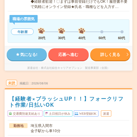
◆経験者歓迎！〇まずは事前登録だけでもOK！履歴書不要
で気軽にオンライン登録★氏名・職種などを入力す…
職場の雰囲気
年齢層
20代
30代
40代
50代
60代
気になる!
応募へ進む
詳しく見る
派遣会社
株式会社綜合キャリアオプション 製造事業部（全国）
未読
掲載日
2026/08/06
【経験者×ブラッシュUP！！】フォークリフ
ト作業/日払いOK
交通費別途支給あり
土日祝日が休み
WEB登録OK
派遣
埼玉県入間市
勤務地
金子駅から車10分