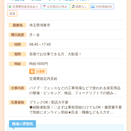
交通費別途支給あり
土日祝日が休み
残業なし
WEB登録OK
派遣
埼玉県鴻巣市
勤務地
月～金
曜日頻度
08:45～17:45
時間
長期でお仕事できる方、大歓迎！
期間
時給1600円
時給
交通費
交通費規定内支給
パイプ・フェンスなどの工事現場などで使われる保安用品
仕事内容
の整備・ピッキング、検品、フォークリフトでの積み…
ブランクOK / 英語力不要
応募資格
◆経験者歓迎！〇まずは事前登録だけでもOK！履歴書不要
で気軽にオンライン登録★氏名・職種などを入力す…
職場の雰囲気