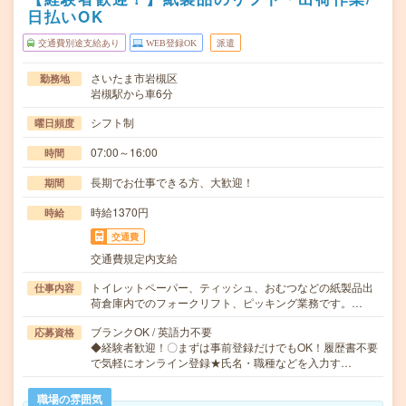
日払いOK
交通費別途支給あり
WEB登録OK
派遣
さいたま市岩槻区
勤務地
岩槻駅から車6分
シフト制
曜日頻度
07:00～16:00
時間
長期でお仕事できる方、大歓迎！
期間
時給1370円
時給
交通費
交通費規定内支給
トイレットペーパー、ティッシュ、おむつなどの紙製品出
仕事内容
荷倉庫内でのフォークリフト、ピッキング業務です。…
ブランクOK / 英語力不要
応募資格
◆経験者歓迎！〇まずは事前登録だけでもOK！履歴書不要
で気軽にオンライン登録★氏名・職種などを入力す…
職場の雰囲気