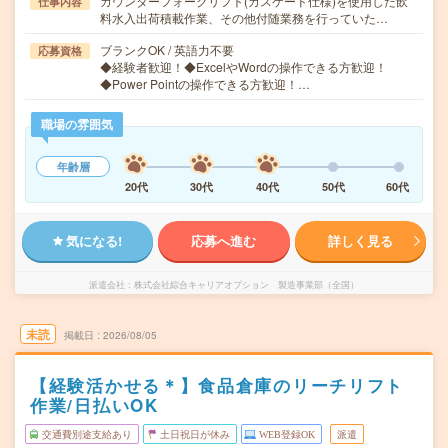
カウンターフォークリフト(カスケード仕様)を使用した飲
仕事内容
料水入出荷積載作業、その他付随業務を行っていた…
ブランクOK / 英語力不要
応募資格
◆経験者歓迎！◆ExcelやWordの操作できる方歓迎！
◆Power Pointの操作できる方歓迎！…
職場の雰囲気
年齢層
20代
30代
40代
50代
60代
気になる!
応募へ進む
詳しく見る
派遣会社
株式会社綜合キャリアオプション 製造事業部（全国）
未読
掲載日
2026/08/05
【経験活かせる＊】食品倉庫のリーチリフト
作業/日払いOK
交通費別途支給あり
土日祝日が休み
WEB登録OK
派遣