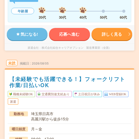
年齢層
20代
30代
40代
50代
60代
気になる!
応募へ進む
詳しく見る
派遣会社
株式会社綜合キャリアオプション 製造事業部（全国）
未読
掲載日
2026/08/05
【未経験でも活躍できる！】フォークリフト
作業/日払いOK
職種未経験OK
交通費別途支給あり
土日祝日が休み
WEB登録OK
派遣
埼玉県日高市
勤務地
高麗川駅から徒歩15分
月～金
曜日頻度
08:00～17:00