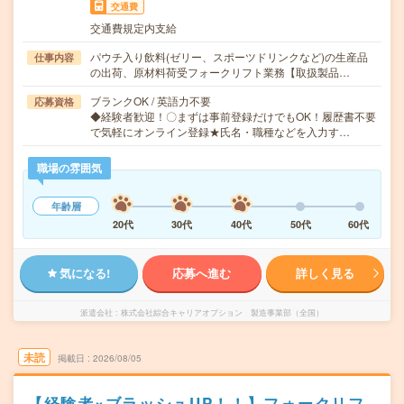
交通費
交通費規定内支給
パウチ入り飲料(ゼリー、スポーツドリンクなど)の生産品
仕事内容
の出荷、原材料荷受フォークリフト業務【取扱製品…
ブランクOK / 英語力不要
応募資格
◆経験者歓迎！〇まずは事前登録だけでもOK！履歴書不要
で気軽にオンライン登録★氏名・職種などを入力す…
職場の雰囲気
年齢層
20代
30代
40代
50代
60代
気になる!
応募へ進む
詳しく見る
派遣会社
株式会社綜合キャリアオプション 製造事業部（全国）
未読
掲載日
2026/08/05
【経験者×ブラッシュUP！！】フォークリフ