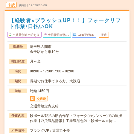
未読
掲載日
2026/08/06
【経験者×ブラッシュUP！！】フォークリフ
ト作業/日払いOK
交通費別途支給あり
土日祝日が休み
WEB登録OK
派遣
埼玉県入間市
勤務地
金子駅から車10分
月～金
曜日頻度
08:00～17:0017:00～02:00
時間
長期でお仕事できる方、大歓迎！
期間
時給1450円
時給
交通費
交通費規定内支給
段ボール製品の貼合作業・フォーク(カウンター)での運搬
仕事内容
作業【取扱製品情報】工業製品包装・段ボール≪待…
ブランクOK / 英語力不要
応募資格