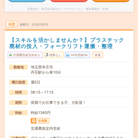
派遣会社
株式会社綜合キャリアオプション 製造事業部（全国）
未読
掲載日
2026/08/05
【スキルを活かしませんか？】プラスチック
廃材の投入・フォークリフト運搬・整理
交通費別途支給あり
残業なし
WEB登録OK
派遣
埼玉県本庄市
勤務地
丹荘駅から車10分
週5日
曜日頻度
08:15～17:15
時間
長期でお仕事できる方、大歓迎！
期間
時給1340円
時給
交通費
交通費規定内支給
プラスチック製品をリサイクルしている企業でプラスチッ