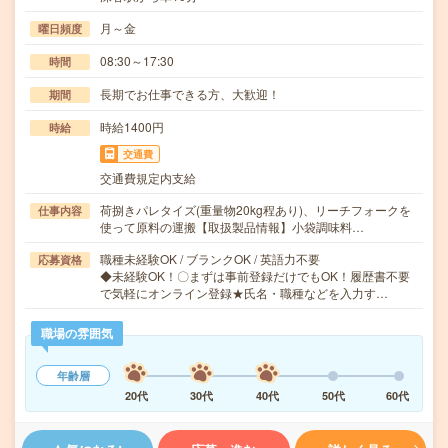
月～金
曜日頻度
08:30～17:30
時間
長期でお仕事できる方、大歓迎！
期間
時給1400円
時給
交通費
交通費規定内支給
荷捌きパレタイズ(重量物20kg程あり)、リーチフォークを
仕事内容
使って原料の運搬【取扱製品情報】小袋調味料…
職種未経験OK / ブランクOK / 英語力不要
応募資格
◆未経験OK！〇まずは事前登録だけでもOK！履歴書不要
で気軽にオンライン登録★氏名・職種などを入力す…
職場の雰囲気
年齢層
20代
30代
40代
50代
60代