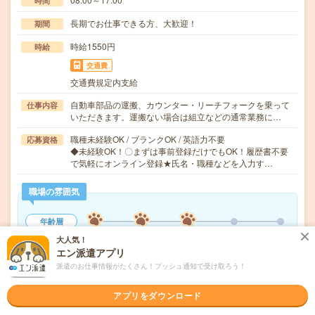
時間
長期でお仕事できる方、大歓迎！
期間
時給1550円
時給
交通費
交通費規定内支給
自動車部品の運搬、カウンター・リーチフォークを乗って
仕事内容
いただきます。運搬ない場合は組立などの通常業務に…
職種未経験OK / ブランクOK / 英語力不要
応募資格
◆未経験OK！〇まずは事前登録だけでもOK！履歴書不要
で気軽にオンライン登録★氏名・職種などを入力す…
職場の雰囲気
年齢層
20代
30代
40代
50代
60代
大人気！
エン派遣アプリ
派遣のお仕事情報がたくさん！プッシュ通知で受け取ろう！
気になる!
応募へ進む
詳しく見る
アプリをダウンロード
派遣会社
株式会社綜合キャリアオプション 製造事業部（全国）