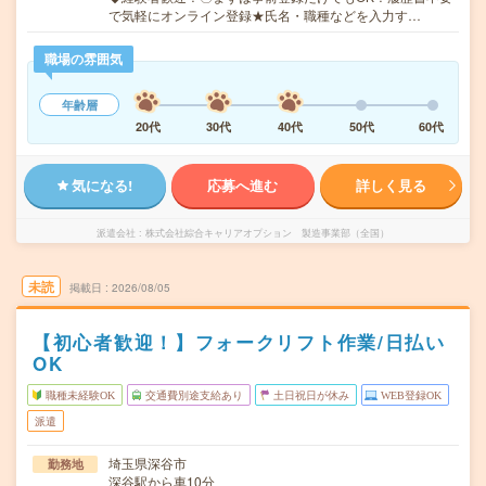
で気軽にオンライン登録★氏名・職種などを入力す…
職場の雰囲気
年齢層
20代
30代
40代
50代
60代
気になる!
応募へ進む
詳しく見る
派遣会社
株式会社綜合キャリアオプション 製造事業部（全国）
未読
掲載日
2026/08/05
【初心者歓迎！】フォークリフト作業/日払い
OK
職種未経験OK
交通費別途支給あり
土日祝日が休み
WEB登録OK
派遣
埼玉県深谷市
勤務地
深谷駅から車10分