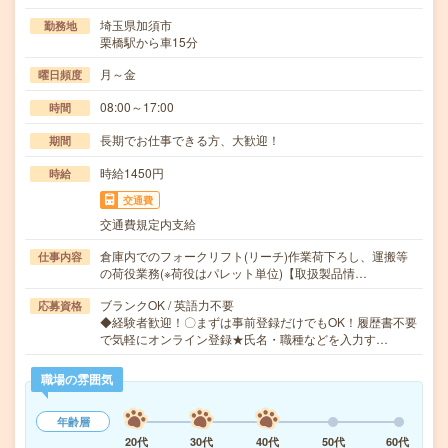
埼玉県加須市
勤務地
栗橋駅から車15分
月～金
曜日頻度
08:00～17:00
時間
長期でお仕事できる方、大歓迎！
期間
時給1450円
時給
交通費
交通費規定内支給
倉庫内でのフォークリフト(リーチ)作業荷下ろし、運搬等
仕事内容
の荷役業務(※荷役はパレット単位)【取扱製品情…
ブランクOK / 英語力不要
応募資格
◆経験者歓迎！〇まずは事前登録だけでもOK！履歴書不要
で気軽にオンライン登録★氏名・職種などを入力す…
職場の雰囲気
年齢層
20代
30代
40代
50代
60代