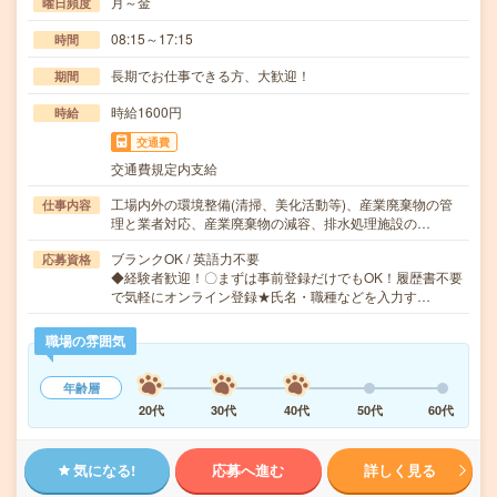
月～金
曜日頻度
08:15～17:15
時間
長期でお仕事できる方、大歓迎！
期間
時給1600円
時給
交通費
交通費規定内支給
工場内外の環境整備(清掃、美化活動等)、産業廃棄物の管
仕事内容
理と業者対応、産業廃棄物の減容、排水処理施設の…
ブランクOK / 英語力不要
応募資格
◆経験者歓迎！〇まずは事前登録だけでもOK！履歴書不要
で気軽にオンライン登録★氏名・職種などを入力す…
職場の雰囲気
年齢層
20代
30代
40代
50代
60代
気になる!
応募へ進む
詳しく見る