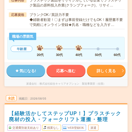
仕事内容
ク製品の原料投入作業(クランプフォーク)、リサイ…
ブランクOK / 英語力不要
応募資格
◆経験者歓迎！〇まずは事前登録だけでもOK！履歴書不要
で気軽にオンライン登録★氏名・職種などを入力す…
職場の雰囲気
年齢層
20代
30代
40代
50代
60代
気になる!
応募へ進む
詳しく見る
派遣会社
株式会社綜合キャリアオプション 製造事業部（全国）
未読
掲載日
2026/08/05
【経験活かしてステップUP！】プラスチック
廃材の投入・フォークリフト運搬・整理
交通費別途支給あり
残業なし
WEB登録OK
派遣