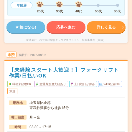
年齢層
20代
30代
40代
50代
60代
気になる!
応募へ進む
詳しく見る
派遣会社
株式会社綜合キャリアオプション 製造事業部（全国）
未読
掲載日
2026/08/06
【未経験スタート大歓迎！】フォークリフト
作業/日払いOK
職種未経験OK
交通費別途支給あり
土日祝日が休み
WEB登録OK
派遣
埼玉県比企郡
勤務地
東武竹沢駅から徒歩15分
月～金
曜日頻度
08:30～17:15
時間