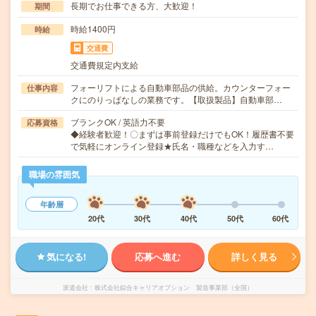
長期でお仕事できる方、大歓迎！
期間
時給1400円
時給
交通費
交通費規定内支給
フォーリフトによる自動車部品の供給。カウンターフォー
仕事内容
クにのりっぱなしの業務です。【取扱製品】自動車部…
ブランクOK / 英語力不要
応募資格
◆経験者歓迎！〇まずは事前登録だけでもOK！履歴書不要
で気軽にオンライン登録★氏名・職種などを入力す…
職場の雰囲気
年齢層
20代
30代
40代
50代
60代
気になる!
応募へ進む
詳しく見る
派遣会社
株式会社綜合キャリアオプション 製造事業部（全国）