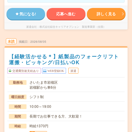
気になる!
応募へ進む
詳しく見る
派遣会社
株式会社綜合キャリアオプション 製造事業部（全国）
未読
掲載日
2026/08/05
【経験活かせる＊】紙製品のフォークリフト
運搬・ピッキング/日払いOK
交通費別途支給あり
WEB登録OK
派遣
さいたま市岩槻区
勤務地
岩槻駅から車6分
シフト制
曜日頻度
10:00～19:00
時間
長期でお仕事できる方、大歓迎！
期間
時給1370円
時給