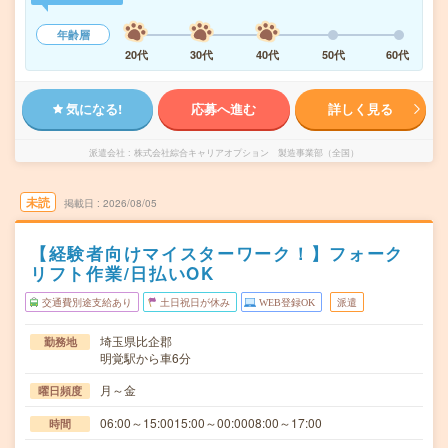
年齢層
20代
30代
40代
50代
60代
気になる!
応募へ進む
詳しく見る
派遣会社
株式会社綜合キャリアオプション 製造事業部（全国）
未読
掲載日
2026/08/05
【経験者向けマイスターワーク！】フォーク
リフト作業/日払いOK
交通費別途支給あり
土日祝日が休み
WEB登録OK
派遣
埼玉県比企郡
勤務地
明覚駅から車6分
月～金
曜日頻度
06:00～15:0015:00～00:0008:00～17:00
時間