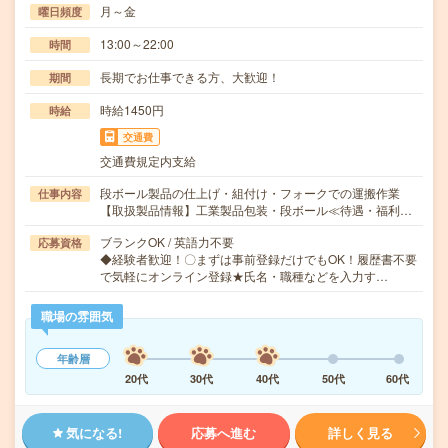
月～金
曜日頻度
13:00～22:00
時間
長期でお仕事できる方、大歓迎！
期間
時給1450円
時給
交通費
交通費規定内支給
段ボール製品の仕上げ・組付け・フォークでの運搬作業
仕事内容
【取扱製品情報】工業製品包装・段ボール≪待遇・福利…
ブランクOK / 英語力不要
応募資格
◆経験者歓迎！〇まずは事前登録だけでもOK！履歴書不要
で気軽にオンライン登録★氏名・職種などを入力す…
職場の雰囲気
年齢層
20代
30代
40代
50代
60代
気になる!
応募へ進む
詳しく見る