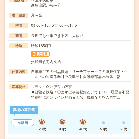
新狭山駅から---分
月～金
曜日頻度
08:00～16:4517:00～01:45
時間
長期でお仕事できる方、大歓迎！
期間
時給1650円
時給
交通費
交通費規定内支給
自動車ギアの部品供給・リーチフォークでの運搬作業・ク
仕事内容
ルルでの運搬作業【取扱製品】自動車部品≪待遇・福…
ブランクOK / 英語力不要
応募資格
◆経験者歓迎！〇まずは事前登録だけでもOK！履歴書不要
で気軽にオンライン登録★氏名・職種などを入力す…
職場の雰囲気
年齢層
20代
30代
40代
50代
60代