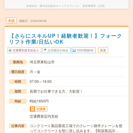
派遣会社
株式会社綜合キャリアオプション 製造事業部（全国）
未読
掲載日
2026/08/06
【さらにスキルUP！経験者歓迎！】フォーク
リフト作業/日払いOK
交通費別途支給あり
土日祝日が休み
WEB登録OK
派遣
埼玉県東松山市
勤務地
月～金
曜日頻度
07:00～16:00
時間
長期でお仕事できる方、大歓迎！
期間
時給1650円
時給
交通費
交通費規定内支給
コンクリート製品製造工場でのクレーン操作クレーンを使
仕事内容
ってコンクリートを型に流し込みます。【取扱製品詳…