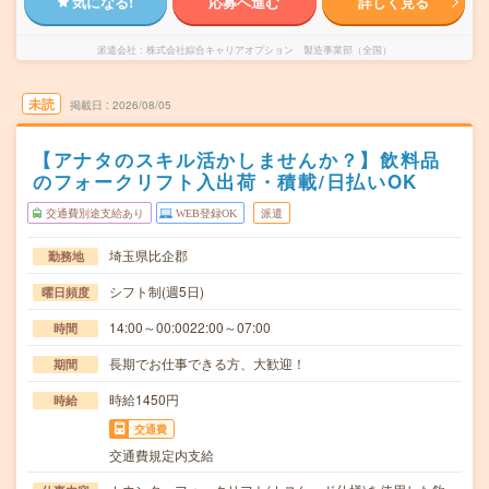
気になる!
応募へ進む
詳しく見る
派遣会社
株式会社綜合キャリアオプション 製造事業部（全国）
未読
掲載日
2026/08/05
【アナタのスキル活かしませんか？】飲料品
のフォークリフト入出荷・積載/日払いOK
交通費別途支給あり
WEB登録OK
派遣
埼玉県比企郡
勤務地
シフト制(週5日)
曜日頻度
14:00～00:0022:00～07:00
時間
長期でお仕事できる方、大歓迎！
期間
時給1450円
時給
交通費
交通費規定内支給