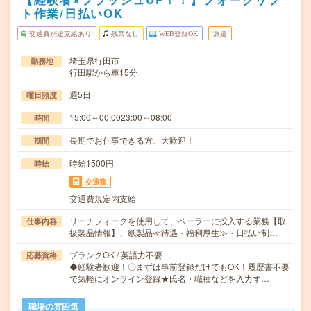
ト作業/日払いOK
交通費別途支給あり
残業なし
WEB登録OK
派遣
埼玉県行田市
勤務地
行田駅から車15分
週5日
曜日頻度
15:00～00:0023:00～08:00
時間
長期でお仕事できる方、大歓迎！
期間
時給1500円
時給
交通費
交通費規定内支給
リーチフォークを使用して、ベーラーに投入する業務【取
仕事内容
扱製品情報】、紙製品≪待遇・福利厚生≫・日払い制…
ブランクOK / 英語力不要
応募資格
◆経験者歓迎！〇まずは事前登録だけでもOK！履歴書不要
で気軽にオンライン登録★氏名・職種などを入力す…
職場の雰囲気