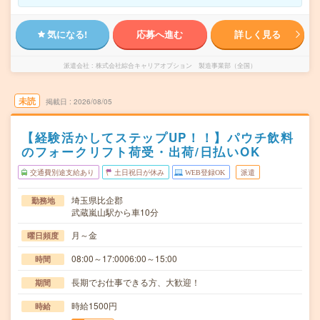
気になる!
応募へ進む
詳しく見る
派遣会社
株式会社綜合キャリアオプション 製造事業部（全国）
未読
掲載日
2026/08/05
【経験活かしてステップUP！！】パウチ飲料
のフォークリフト荷受・出荷/日払いOK
交通費別途支給あり
土日祝日が休み
WEB登録OK
派遣
埼玉県比企郡
勤務地
武蔵嵐山駅から車10分
月～金
曜日頻度
08:00～17:0006:00～15:00
時間
長期でお仕事できる方、大歓迎！
期間
時給1500円
時給