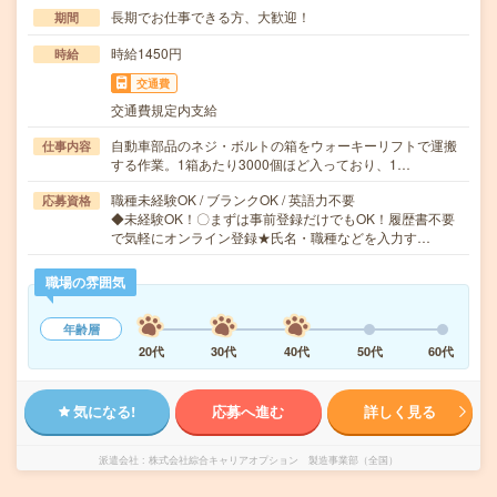
長期でお仕事できる方、大歓迎！
期間
時給1450円
時給
交通費
交通費規定内支給
自動車部品のネジ・ボルトの箱をウォーキーリフトで運搬
仕事内容
する作業。1箱あたり3000個ほど入っており、1…
職種未経験OK / ブランクOK / 英語力不要
応募資格
◆未経験OK！〇まずは事前登録だけでもOK！履歴書不要
で気軽にオンライン登録★氏名・職種などを入力す…
職場の雰囲気
年齢層
20代
30代
40代
50代
60代
気になる!
応募へ進む
詳しく見る
派遣会社
株式会社綜合キャリアオプション 製造事業部（全国）