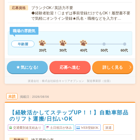
ブランクOK / 英語力不要
応募資格
◆経験者歓迎！〇まずは事前登録だけでもOK！履歴書不要
で気軽にオンライン登録★氏名・職種などを入力す…
職場の雰囲気
年齢層
20代
30代
40代
50代
60代
気になる!
応募へ進む
詳しく見る
派遣会社
株式会社綜合キャリアオプション 製造事業部（全国）
未読
掲載日
2026/08/06
【経験活かしてステップUP！！】自動車部品
のリフト運搬/日払いOK
交通費別途支給あり
土日祝日が休み
WEB登録OK
派遣
埼玉県狭山市
勤務地