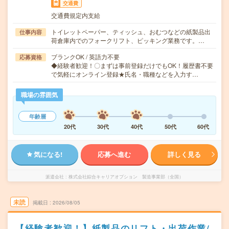
交通費
交通費規定内支給
トイレットペーパー、ティッシュ、おむつなどの紙製品出
仕事内容
荷倉庫内でのフォークリフト、ピッキング業務です。…
ブランクOK / 英語力不要
応募資格
◆経験者歓迎！〇まずは事前登録だけでもOK！履歴書不要
で気軽にオンライン登録★氏名・職種などを入力す…
職場の雰囲気
年齢層
20代
30代
40代
50代
60代
気になる!
応募へ進む
詳しく見る
派遣会社
株式会社綜合キャリアオプション 製造事業部（全国）
未読
掲載日
2026/08/05
【経験者歓迎！】紙製品のリフト・出荷作業/