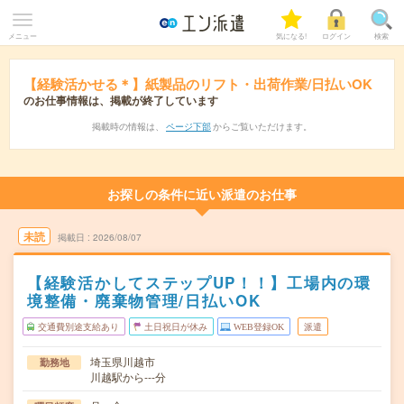
メニュー
気になる!
ログイン
検索
【経験活かせる＊】紙製品のリフト・出荷作業/日払いOK
のお仕事情報は、掲載が終了しています
掲載時の情報は、
ページ下部
からご覧いただけます。
お探しの条件に近い派遣のお仕事
未読
掲載日
2026/08/07
【経験活かしてステップUP！！】工場内の環
境整備・廃棄物管理/日払いOK
交通費別途支給あり
土日祝日が休み
WEB登録OK
派遣
埼玉県川越市
勤務地
川越駅から---分