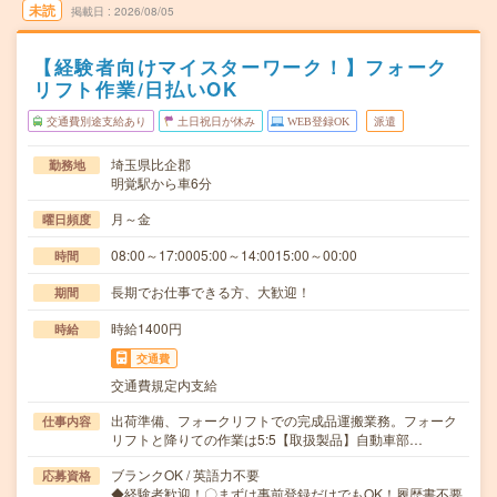
未読
掲載日
2026/08/05
【経験者向けマイスターワーク！】フォーク
リフト作業/日払いOK
交通費別途支給あり
土日祝日が休み
WEB登録OK
派遣
埼玉県比企郡
勤務地
明覚駅から車6分
月～金
曜日頻度
08:00～17:0005:00～14:0015:00～00:00
時間
長期でお仕事できる方、大歓迎！
期間
時給1400円
時給
交通費
交通費規定内支給
出荷準備、フォークリフトでの完成品運搬業務。フォーク
仕事内容
リフトと降りての作業は5:5【取扱製品】自動車部…
ブランクOK / 英語力不要
応募資格
◆経験者歓迎！〇まずは事前登録だけでもOK！履歴書不要