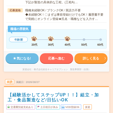
下記が製造の具体的な工程。(工程A)…
職種未経験OK / ブランクOK / 英語力不要
応募資格
◆未経験OK！〇まずは事前登録だけでもOK！履歴書不要
で気軽にオンライン登録★氏名・職種などを入力す…
職場の雰囲気
年齢層
20代
30代
40代
50代
60代
気になる!
応募へ進む
詳しく見る
派遣会社
株式会社綜合キャリアオプション 製造事業部（全国）
未読
掲載日
2026/08/07
【経験活かしてステップUP！！】組立・加
工・食品製造など/日払いOK
交通費別途支給あり
土日祝日が休み
WEB登録OK
派遣