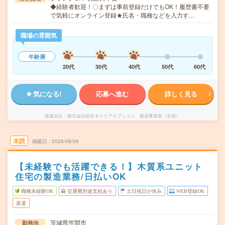
◆経験者歓迎！〇まずは事前登録だけでもOK！履歴書不要
で気軽にオンライン登録★氏名・職種などを入力す…
職場の雰囲気
年齢層
20代
30代
40代
50代
60代
気になる!
応募へ進む
詳しく見る
派遣会社
株式会社綜合キャリアオプション 製造事業部（全国）
未読
掲載日
2026/08/06
【未経験でも活躍できる！】木質系ユニット
住宅の製造業務/日払いOK
職種未経験OK
交通費別途支給あり
土日祝日が休み
WEB登録OK
派遣
茨城県笠間市
勤務地