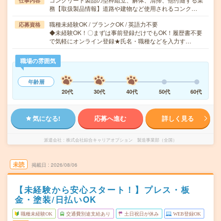
仕事内容
務【取扱製品情報】道路や建物など使用されるコンク…
職種未経験OK / ブランクOK / 英語力不要
応募資格
◆未経験OK！〇まずは事前登録だけでもOK！履歴書不要
で気軽にオンライン登録★氏名・職種などを入力す…
職場の雰囲気
年齢層
20代
30代
40代
50代
60代
気になる!
応募へ進む
詳しく見る
派遣会社
株式会社綜合キャリアオプション 製造事業部（全国）
未読
掲載日
2026/08/06
【未経験から安心スタート！】プレス・板
金・塗装/日払いOK
職種未経験OK
交通費別途支給あり
土日祝日が休み
WEB登録OK