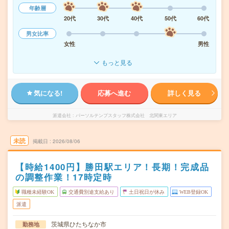
年齢層
20代
30代
40代
50代
60代
男女比率
女性
男性
もっと見る
気になる!
応募へ進む
詳しく見る
派遣会社
パーソルテンプスタッフ株式会社 北関東エリア
未読
掲載日
2026/08/06
【時給1400円】勝田駅エリア！長期！完成品
の調整作業！17時定時
職種未経験OK
交通費別途支給あり
土日祝日が休み
WEB登録OK
派遣
茨城県ひたちなか市
勤務地