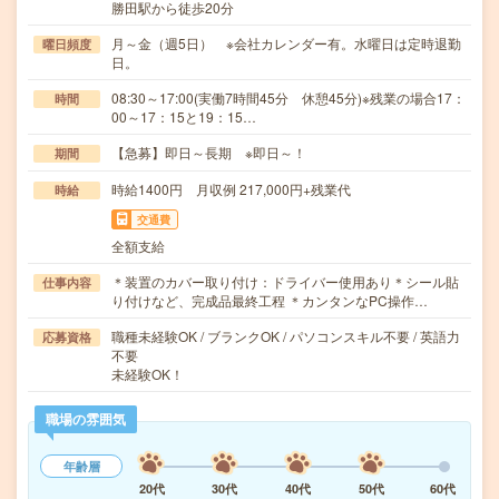
勝田駅から徒歩20分
月～金（週5日） ※会社カレンダー有。水曜日は定時退勤
曜日頻度
日。
08:30～17:00(実働7時間45分 休憩45分)※残業の場合17：
時間
00～17：15と19：15…
【急募】即日～長期 ※即日～！
期間
時給1400円 月収例 217,000円+残業代
時給
交通費
全額支給
＊装置のカバー取り付け：ドライバー使用あり＊シール貼
仕事内容
り付けなど、完成品最終工程 ＊カンタンなPC操作…
職種未経験OK / ブランクOK / パソコンスキル不要 / 英語力
応募資格
不要
未経験OK！
職場の雰囲気
年齢層
20代
30代
40代
50代
60代