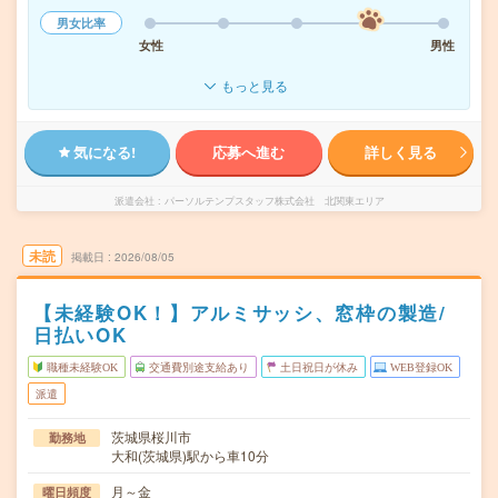
男女比率
女性
男性
もっと見る
気になる!
応募へ進む
詳しく見る
派遣会社
パーソルテンプスタッフ株式会社 北関東エリア
未読
掲載日
2026/08/05
【未経験OK！】アルミサッシ、窓枠の製造/
日払いOK
職種未経験OK
交通費別途支給あり
土日祝日が休み
WEB登録OK
派遣
茨城県桜川市
勤務地
大和(茨城県)駅から車10分
月～金
曜日頻度