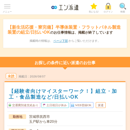
メニュー
気になる!
ログイン
検索
【新生活応援・寮完備】半導体装置・フラットパネル製造
装置の組立/日払いOK
のお仕事情報は、掲載が終了しています
掲載時の情報は、
ページ下部
からご覧いただけます。
お探しの条件に近い派遣のお仕事
未読
掲載日
2026/08/07
【経験者向けマイスターワーク！】組立・加
工・食品製造など/日払いOK
交通費別途支給あり
土日祝日が休み
WEB登録OK
派遣
茨城県筑西市
勤務地
玉戸駅から車20分