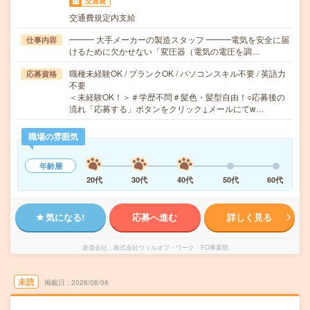
交通費
交通費規定内支給
━━━ 大手メーカーの製造スタッフ ━━━電気を安全に届
仕事内容
けるために欠かせない「変圧器（電気の電圧を調…
職種未経験OK / ブランクOK / パソコンスキル不要 / 英語力
応募資格
不要
＜未経験OK！＞＃学歴不問＃髪色・髪型自由！○応募後の
流れ「応募する」ボタンをクリック↓メールにてw…
職場の雰囲気
年齢層
20代
30代
40代
50代
60代
気になる!
応募へ進む
詳しく見る
派遣会社
株式会社ウィルオブ・ワーク FO事業部
未読
掲載日
2026/08/06