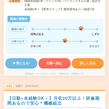
職種未経験OK / ブランクOK / パソコンスキル不要 / 英語力
応募資格
不要
未経験OK！【選考ステップ】書類選考あり→面接1回
職場の雰囲気
職場の様子
活気がある
しずか
仕事の仕方
テキパキ
コツコツ
気になる!
応募へ進む
詳しく見る
派遣会社
パーソルテンプスタッフ株式会社 北関東エリア
未読
掲載日
2026/08/06
【日勤×未経験OK！】月収20万以上！研修期
間あるので安心＊機械組立