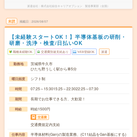
派遣会社
株式会社綜合キャリアオプション 製造事業部（全国）
未読
掲載日
2026/08/07
【未経験スタートOK！】半導体基板の研削・
研磨・洗浄・検査/日払いOK
職種未経験OK
交通費別途支給あり
WEB登録OK
派遣
茨城県牛久市
勤務地
ひたち野うしく駅から車5分
シフト制
曜日頻度
07:25～15:3015:25～22:3022:25～07:30
時間
長期でお仕事できる方、大歓迎！
期間
時給1500円
時給
交通費
交通費規定内支給
半導体材料(Gan)の製造業務、(C11結晶をGan基板にする)
仕事内容