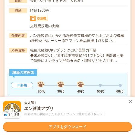
長期でお仕事できる方、大歓迎！
期間
時給1300円
時給
交通費
交通費規定内支給
パン粉製造にかかわる粉砕作業機械の立ち上げおよび機械
仕事内容
(粉砕)オペレーター原料ファン検品運搬【取り扱い…
職種未経験OK / ブランクOK / 英語力不要
応募資格
◆未経験OK！〇まずは事前登録だけでもOK！履歴書不要
で気軽にオンライン登録★氏名・職種などを入力す…
職場の雰囲気
年齢層
20代
30代
40代
50代
60代
大人気！
気になる!
応募へ進む
詳しく見る
エン派遣アプリ
派遣のお仕事情報がたくさん！プッシュ通知で受け取ろう！
派遣会社
株式会社綜合キャリアオプション 製造事業部（全国）
アプリをダウンロード