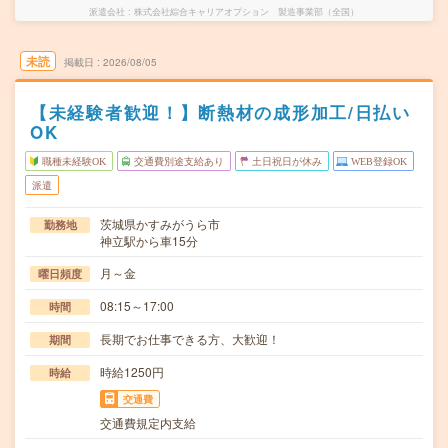
派遣会社
株式会社綜合キャリアオプション 製造事業部（全国）
未読
掲載日
2026/08/05
【未経験者歓迎！】断熱材の成形加工/日払い
OK
職種未経験OK
交通費別途支給あり
土日祝日が休み
WEB登録OK
派遣
茨城県かすみがうら市
勤務地
神立駅から車15分
月～金
曜日頻度
08:15～17:00
時間
長期でお仕事できる方、大歓迎！
期間
時給1250円
時給
交通費
交通費規定内支給