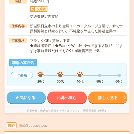
時給1900円
時給
交通費
交通費規定内支給
茨城県日立市の非鉄金属メーカーグループ企業で、炉での
仕事内容
原料溶解と精錬を行い、不純物を除去した溶融金属の…
ブランクOK / 英語力不要
応募資格
◆経験者歓迎！◆ExcelやWordの操作できる方歓迎！〇ま
ずは事前登録だけでもOK！履歴書不要で気…
職場の雰囲気
年齢層
20代
30代
40代
50代
60代
気になる!
応募へ進む
詳しく見る
派遣会社
株式会社綜合キャリアオプション 製造事業部（全国）
未読
掲載日
2026/08/06