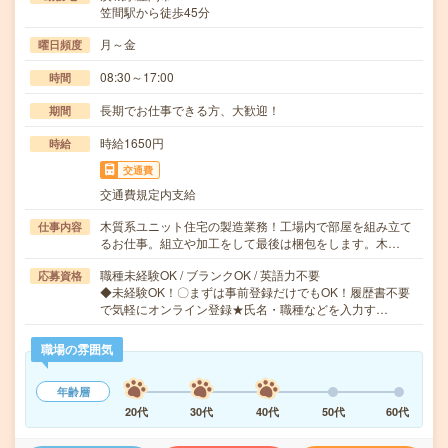
笠間駅から徒歩45分
月～金
曜日頻度
08:30～17:00
時間
長期でお仕事できる方、大歓迎！
期間
時給1650円
時給
交通費
交通費規定内支給
木質系ユニット住宅の製造業務！工場内で部屋を組み立て
仕事内容
るお仕事。組立や加工をして最後は梱包をします。木…
職種未経験OK / ブランクOK / 英語力不要
応募資格
◆未経験OK！〇まずは事前登録だけでもOK！履歴書不要
で気軽にオンライン登録★氏名・職種などを入力す…
職場の雰囲気
年齢層
20代
30代
40代
50代
60代