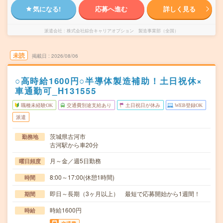
気になる!
応募へ進む
詳しく見る
派遣会社
株式会社綜合キャリアオプション 製造事業部（全国）
未読
掲載日
2026/08/06
○高時給1600円○半導体製造補助！土日祝休×
車通勤可_H131555
職種未経験OK
交通費別途支給あり
土日祝日が休み
WEB登録OK
派遣
茨城県古河市
勤務地
古河駅から車20分
月～金／週5日勤務
曜日頻度
8:00～17:00(休憩1時間)
時間
即日～長期（3ヶ月以上） 最短で応募開始から1週間！
期間
時給1600円
時給