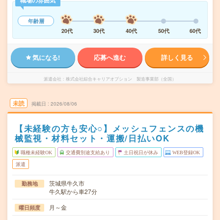
職場の雰囲気
年齢層
20代
30代
40代
50代
60代
気になる!
応募へ進む
詳しく見る
派遣会社
株式会社綜合キャリアオプション 製造事業部（全国）
未読
掲載日
2026/08/06
【未経験の方も安心○】メッシュフェンスの機
械監視・材料セット・運搬/日払いOK
職種未経験OK
交通費別途支給あり
土日祝日が休み
WEB登録OK
派遣
茨城県牛久市
勤務地
牛久駅から車27分
月～金
曜日頻度