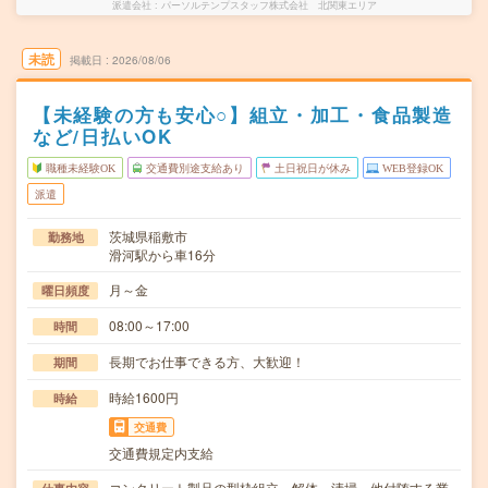
派遣会社
パーソルテンプスタッフ株式会社 北関東エリア
未読
掲載日
2026/08/06
【未経験の方も安心○】組立・加工・食品製造
など/日払いOK
職種未経験OK
交通費別途支給あり
土日祝日が休み
WEB登録OK
派遣
茨城県稲敷市
勤務地
滑河駅から車16分
月～金
曜日頻度
08:00～17:00
時間
長期でお仕事できる方、大歓迎！
期間
時給1600円
時給
交通費
交通費規定内支給
コンクリート製品の型枠組立、解体、清掃、他付随する業