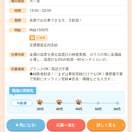
月～金
曜日頻度
13:00～22:00
時間
長期でお仕事できる方、大歓迎！
期間
時給1500円
時給
交通費
交通費規定内支給
金属の温度を測る温度計の検査業務。ガラスの管に金属線
仕事内容
を通し、温度計を20cm程度～60センチくらいの…
ブランクOK / 英語力不要
応募資格
◆経験者歓迎！〇まずは事前登録だけでもOK！履歴書不要
で気軽にオンライン登録★氏名・職種などを入力す…
職場の雰囲気
年齢層
20代
30代
40代
50代
60代
気になる!
応募へ進む
詳しく見る