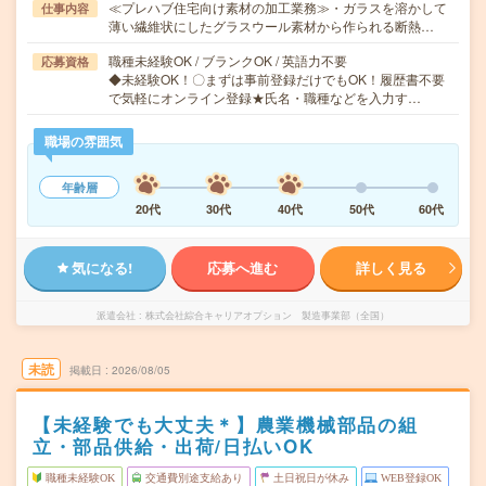
≪プレハブ住宅向け素材の加工業務≫・ガラスを溶かして
仕事内容
薄い繊維状にしたグラスウール素材から作られる断熱…
職種未経験OK / ブランクOK / 英語力不要
応募資格
◆未経験OK！〇まずは事前登録だけでもOK！履歴書不要
で気軽にオンライン登録★氏名・職種などを入力す…
職場の雰囲気
年齢層
20代
30代
40代
50代
60代
気になる!
応募へ進む
詳しく見る
派遣会社
株式会社綜合キャリアオプション 製造事業部（全国）
未読
掲載日
2026/08/05
【未経験でも大丈夫＊】農業機械部品の組
立・部品供給・出荷/日払いOK
職種未経験OK
交通費別途支給あり
土日祝日が休み
WEB登録OK