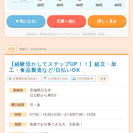
20代
30代
40代
50代
60代
気になる!
応募へ進む
詳しく見る
派遣会社
株式会社綜合キャリアオプション 製造事業部（全国）
未読
掲載日
2026/08/06
【経験活かしてステップUP！！】組立・加
工・食品製造など/日払いOK
交通費別途支給あり
土日祝日が休み
WEB登録OK
派遣
茨城県日立市
勤務地
日立駅から車5分
月～金
曜日頻度
07:00～15:5013:00～21:5007:00～15:00
時間
長期でお仕事できる方、大歓迎！
期間