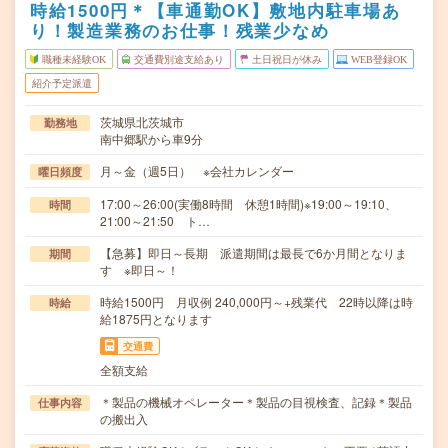
時給1500円＊【車通勤OK】敷地内駐車場あ
り！製造業務のお仕事！残業少なめ
職種未経験OK
交通費別途支給あり
土日祝日が休み
WEB登録OK
紹介予定派遣
茨城県北茨城市
勤務地
南中郷駅から車9分
月～金（週5日） ※会社カレンダー
曜日頻度
17:00～26:00(実働8時間 休憩1時間)※19:00～19:10、
時間
21:00～21:50 ト…
【急募】即日～長期 派遣期間は最長で6か月間となりま
期間
す ※即日～！
時給1500円 月収例 240,000円～+残業代 22時以降は時
時給
給1875円となります
交通費
全額支給
＊製品の機械オペレーター＊製品の目視検査、記録＊製品
仕事内容
の搬出入