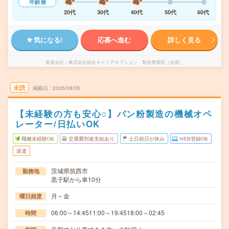
年齢層
20代
30代
40代
50代
60代
気になる!
応募へ進む
詳しく見る
派遣会社
株式会社綜合キャリアオプション 製造事業部（全国）
未読
掲載日
2026/08/05
【未経験の方も安心○】パン粉製造の機械オペ
レーター/日払いOK
職種未経験OK
交通費別途支給あり
土日祝日が休み
WEB登録OK
派遣
茨城県筑西市
勤務地
黒子駅から車10分
月～金
曜日頻度
06:00～14:4511:00～19:4518:00～02:45
時間