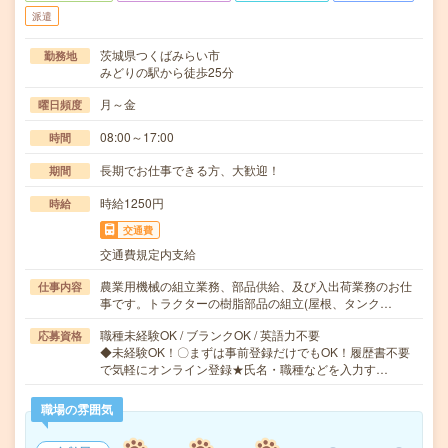
派遣
茨城県つくばみらい市
勤務地
みどりの駅から徒歩25分
月～金
曜日頻度
08:00～17:00
時間
長期でお仕事できる方、大歓迎！
期間
時給1250円
時給
交通費
交通費規定内支給
農業用機械の組立業務、部品供給、及び入出荷業務のお仕
仕事内容
事です。トラクターの樹脂部品の組立(屋根、タンク…
職種未経験OK / ブランクOK / 英語力不要
応募資格
◆未経験OK！〇まずは事前登録だけでもOK！履歴書不要
で気軽にオンライン登録★氏名・職種などを入力す…
職場の雰囲気