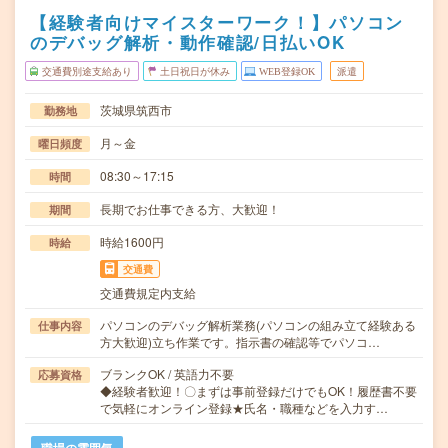
【経験者向けマイスターワーク！】パソコン
のデバッグ解析・動作確認/日払いOK
交通費別途支給あり
土日祝日が休み
WEB登録OK
派遣
茨城県筑西市
勤務地
月～金
曜日頻度
08:30～17:15
時間
長期でお仕事できる方、大歓迎！
期間
時給1600円
時給
交通費
交通費規定内支給
パソコンのデバッグ解析業務(パソコンの組み立て経験ある
仕事内容
方大歓迎)立ち作業です。指示書の確認等でパソコ…
ブランクOK / 英語力不要
応募資格
◆経験者歓迎！〇まずは事前登録だけでもOK！履歴書不要
で気軽にオンライン登録★氏名・職種などを入力す…