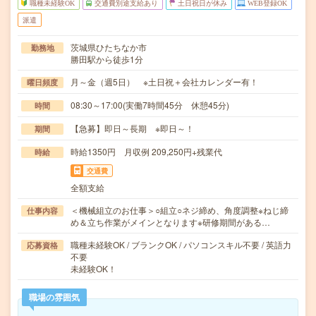
職種未経験OK
交通費別途支給あり
土日祝日が休み
WEB登録OK
派遣
茨城県ひたちなか市
勤務地
勝田駅から徒歩1分
月～金（週5日） ※土日祝＋会社カレンダー有！
曜日頻度
08:30～17:00(実働7時間45分 休憩45分)
時間
【急募】即日～長期 ※即日～！
期間
時給1350円 月収例 209,250円+残業代
時給
交通費
全額支給
＜機械組立のお仕事＞○組立○ネジ締め、角度調整※ねじ締
仕事内容
め＆立ち作業がメインとなります※研修期間がある…
職種未経験OK / ブランクOK / パソコンスキル不要 / 英語力
応募資格
不要
未経験OK！
職場の雰囲気