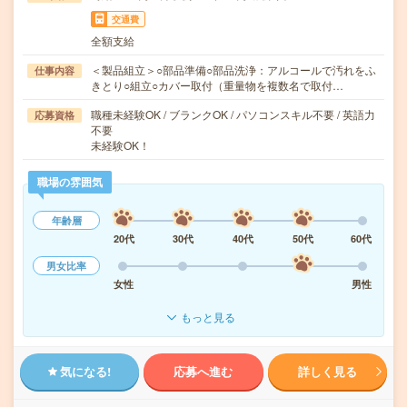
交通費
全額支給
＜製品組立＞○部品準備○部品洗浄：アルコールで汚れをふ
仕事内容
きとり○組立○カバー取付（重量物を複数名で取付…
職種未経験OK / ブランクOK / パソコンスキル不要 / 英語力
応募資格
不要
未経験OK！
職場の雰囲気
年齢層
20代
30代
40代
50代
60代
男女比率
女性
男性
もっと見る
気になる!
応募へ進む
詳しく見る