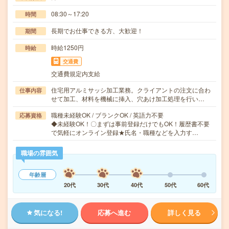
08:30～17:20
時間
長期でお仕事できる方、大歓迎！
期間
時給1250円
時給
交通費
交通費規定内支給
住宅用アルミサッシ加工業務。クライアントの注文に合わ
仕事内容
せて加工、材料を機械に挿入、穴あけ加工処理を行い…
職種未経験OK / ブランクOK / 英語力不要
応募資格
◆未経験OK！〇まずは事前登録だけでもOK！履歴書不要
で気軽にオンライン登録★氏名・職種などを入力す…
職場の雰囲気
年齢層
20代
30代
40代
50代
60代
気になる!
応募へ進む
詳しく見る