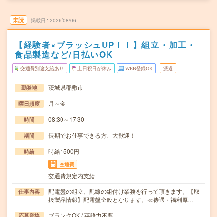
未読
掲載日
2026/08/06
【経験者×ブラッシュUP！！】組立・加工・
食品製造など/日払いOK
交通費別途支給あり
土日祝日が休み
WEB登録OK
派遣
茨城県稲敷市
勤務地
月～金
曜日頻度
08:30～17:30
時間
長期でお仕事できる方、大歓迎！
期間
時給1500円
時給
交通費
交通費規定内支給
配電盤の組立、配線の組付け業務を行って頂きます。【取
仕事内容
扱製品情報】配電盤全般となります。≪待遇・福利厚…
ブランクOK / 英語力不要
応募資格