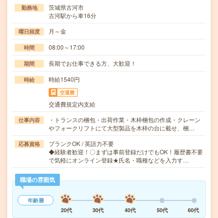
茨城県古河市
勤務地
古河駅から車16分
月～金
曜日頻度
08:00～17:00
時間
長期でお仕事できる方、大歓迎！
期間
時給1540円
時給
交通費
交通費規定内支給
・トランスの梱包・出荷作業・木枠梱包の作成・クレーン
仕事内容
やフォークリフトにて大型製品を木枠の台に載せ、梱…
ブランクOK / 英語力不要
応募資格
◆経験者歓迎！〇まずは事前登録だけでもOK！履歴書不要
で気軽にオンライン登録★氏名・職種などを入力す…
職場の雰囲気
年齢層
20代
30代
40代
50代
60代