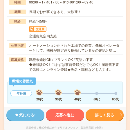
09:00～17:4017:00～01:4001:00～09:40
時間
長期でお仕事できる方、大歓迎！
期間
時給1450円
時給
交通費
交通費規定内支給
オートメーション化された工場での作業。機械オペレータ
仕事内容
ーとして、機械が規定通り稼働しているかの確認と監…
職種未経験OK / ブランクOK / 英語力不要
応募資格
◆未経験OK！〇まずは事前登録だけでもOK！履歴書不要
で気軽にオンライン登録★氏名・職種などを入力す…
職場の雰囲気
年齢層
20代
30代
40代
50代
60代
気になる!
応募へ進む
詳しく見る
派遣会社
株式会社綜合キャリアオプション 製造事業部（全国）