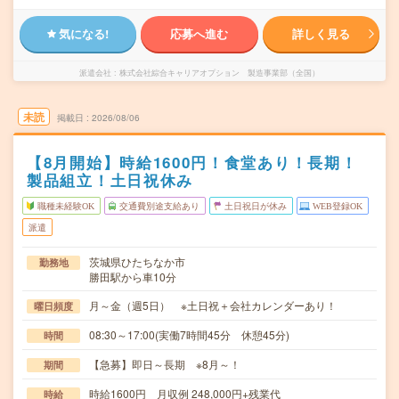
気になる!
応募へ進む
詳しく見る
派遣会社
株式会社綜合キャリアオプション 製造事業部（全国）
未読
掲載日
2026/08/06
【8月開始】時給1600円！食堂あり！長期！
製品組立！土日祝休み
職種未経験OK
交通費別途支給あり
土日祝日が休み
WEB登録OK
派遣
茨城県ひたちなか市
勤務地
勝田駅から車10分
月～金（週5日） ※土日祝＋会社カレンダーあり！
曜日頻度
08:30～17:00(実働7時間45分 休憩45分)
時間
【急募】即日～長期 ※8月～！
期間
時給1600円 月収例 248,000円+残業代
時給