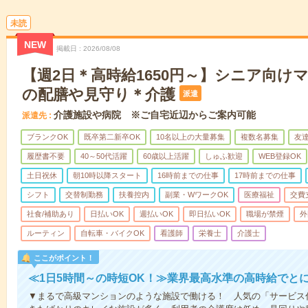
未読
NEW
掲載日
2026/08/08
【週2日＊高時給1650円～】シニア向け
の配膳や見守り＊介護
派遣
介護施設や病院 ※ご自宅近辺からご案内可能
派遣先
ブランクOK
既卒第二新卒OK
10名以上の大量募集
複数名募集
友達
履歴書不要
40～50代活躍
60歳以上活躍
しゅふ歓迎
WEB登録OK
土日祝休
朝10時以降スタート
16時前までの仕事
17時前までの仕事
シフト
交替制勤務
扶養控内
副業・WワークOK
医療福祉
交費
社食/補助あり
日払いOK
週払いOK
即日払いOK
職場が禁煙
外
ルーティン
自転車・バイクOK
看護師
栄養士
介護士
ここがポイント！
≪1日5時間～の時短OK！≫業界最高水準の高時給でと
▼まるで高級マンションのような施設で働ける！ 人気の「サービス