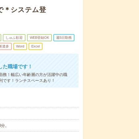
で＊システム登
しゅふ歓迎
WEB登録OK
週5日勤務
派遣多
Word
Excel
した職場です！
勤務！幅広い年齢層の方が活躍中の職
利です！ランチスペースあり！
0分。