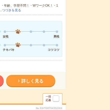
・年齢、学歴不問！・WワークOK！・1
…
つづきを見る
女性
男性
テキパキ
コツコツ
詳しく見る
一括
応募
No.SSITG8704352283