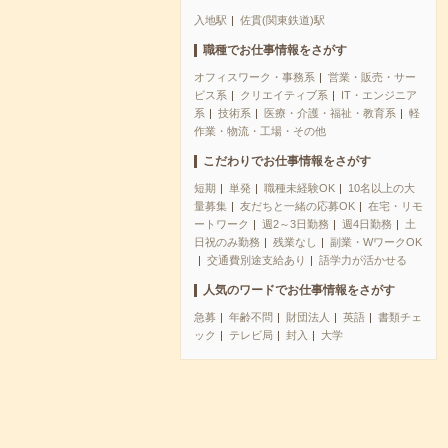
入地駅
佐貫(関東鉄道)駅
職種でお仕事情報をさがす
オフィスワーク・事務系
営業・販売・サー
ビス系
クリエイティブ系
IT・エンジニア
系
技術系
医療・介護・福祉・教育系
軽
作業・物流・工場・その他
こだわりでお仕事情報をさがす
短期
単発
職種未経験OK
10名以上の大
量募集
友だちと一緒の応募OK
在宅・リモ
ートワーク
週2～3日勤務
週4日勤務
土
日祝のみ勤務
残業なし
副業・WワークOK
交通費別途支給あり
語学力が活かせる
人気のワードでお仕事情報をさがす
急募
年齢不問
財団法人
英語
書類チェ
ック
テレビ局
封入
大学