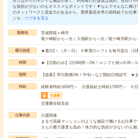
きたばかりのキレイな施設が多く、利用者の介護度は低め。見回りや
な負担が少ないのもオススメなポイントです！▼なんでそんなに稼げる
のネットワークと資金力があるから、業界最高水準の高時給でお仕事
ンセ…
つづきを見る
勤務地
茨城県龍ヶ崎市
竜ケ崎駅から---分／入地駅から---分／龍ケ崎市駅から--
曜日頻度
★週2日～（月～日） ※希望のシフトを毎月提出（
時間
★【日勤のみ】1日5時間～OK！≪シフト例≫9:00～14:001
期間
【急募】即日勤務OK！中旬～など開始日相談可 ★
時給
経験者時給1650円～ 介護福祉士時給1700円～ ※日
交通費
交通費全額支給
仕事内容
介護関連
まるで高級マンションのような施設で働けるお仕事で
さんの要介護度も低め！体力的な負担が少ないのも魅