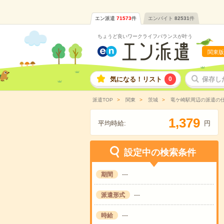
エン派遣
71573
件
エンバイト
82531
件
ちょうど良いワークライフバランスが叶う
関東版
気になる！リスト
0
保存し
派遣TOP
関東
茨城
竜ケ崎駅周辺の派遣の
,
1
3
7
9
平均時給:
円
設定中の検索条件
期間
---
派遣形式
---
時給
---