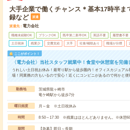
大手企業で働くチャンス＊基本17時半ま
録など
派遣
電力会社
派遣先
職種未経験OK
ブランクOK
既卒第二新卒OK
英語不要
履歴書不要
土日祝休
残業少
交費支給
大手
社食/補助あり
職場が分煙
ここがポイント！
〈電力会社〉当社スタッフ就業中！食堂や休憩室を完備
うれしい土日祝お休み！最寄り駅から徒歩圏内！オフィスカジュアル
場！同業務の方もいるので安心！近くにコンビニがあるので何かと便
勤務地
茨城県龍ヶ崎市
竜ケ崎駅から徒歩7分
曜日頻度
月～金 ※土日祝休み
時間
8:50～17:30 ※残業はほとんどありません。※休憩6
期間
【急募】即日～長期