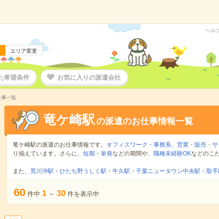
ヘル
エリア変更
た希望条件
お気に入りの派遣会社
仕事一覧
竜ケ崎駅
の派遣のお仕事情報一覧
竜ケ崎駅の派遣のお仕事情報です。
オフィスワーク・事務系
、
営業・販売・サ
り揃えています。さらに、
短期
・
単発
などの期間や、
職種未経験OK
などのこ
また、
荒川沖駅
・
ひたち野うしく駅
・
牛久駅
・
千葉ニュータウン中央駅
・
取手
60
1
30
件中
～
件を表示中