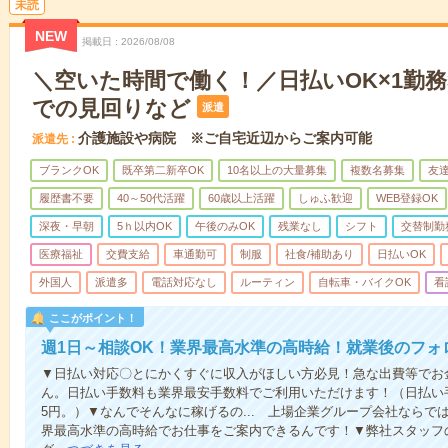
未読
NEW
掲載日
2026/08/08
＼空いた時間で働く！／日払いOK×1勤務
での見回りなど
派遣
介護施設や病院 ※ご自宅近辺からご案内可能
派遣先
ブランクOK
既卒第二新卒OK
10名以上の大量募集
複数名募集
友達
履歴書不要
40～50代活躍
60歳以上活躍
しゅふ歓迎
WEB登録OK
深夜・早朝
5ｈ以内OK
午後のみOK
残業なし
シフト
交替制勤
医療福祉
交費支給
車通勤可
制服
社食/補助あり
日払いOK
外国人
派遣多
電話対応なし
ルーティン
自転車・バイクOK
看
ここがポイント！
週1日～相談OK！業界最高水準の高時給！就業後のフォ
▼日払い対応〇とにかくすぐに収入がほしい方必見！急な出費等でお
ん。日払い手数料も業界最安手数料でご利用いただけます！（日払い手
5円。）▼なんでそんなに稼げるの... 上場企業グループ会社なら
界最高水準の高時給でお仕事をご案内できるんです！▼弊社スタッフ