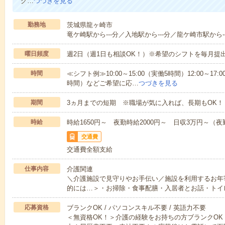
グ…
つづきを見る
勤務地
茨城県龍ヶ崎市
竜ケ崎駅から---分／入地駅から---分／龍ケ崎市駅から--
曜日頻度
週2日（週1日も相談OK！）※希望のシフトを毎月提
時間
≪シフト例≫10:00～15:00（実働5時間）12:00～17:0
時間）などご希望に応…
つづきを見る
期間
3ヵ月までの短期 ※職場が気に入れば、長期もOK！
時給
時給1650円～ 夜勤時給2000円～ 日収3万円～（夜勤
交通費
交通費全額支給
仕事内容
介護関連
＼介護施設で見守りやお手伝い／施設を利用するお年
的には…＞・お掃除・食事配膳・入居者とお話・トイ
応募資格
ブランクOK / パソコンスキル不要 / 英語力不要
＜無資格OK！＞介護の経験をお持ちの方ブランクOK