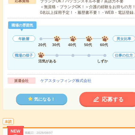
応募資格
ブランクOK / パソコンスキル不要 / 英語力不要
＜無資格・ブランクOK！＞介護の経験をお持ちの方！
0名以上採用予定！・履歴書不要！・WEB・電話登録
職場の雰囲気
年齢層
男女比率
20代
30代
40代
50代
60代
職場の様子
仕事の仕方
活気がある
しずか
ケアスタッフィング株式会社
派遣会社
応募する
気になる！
未読
NEW
掲載日
2026/08/07