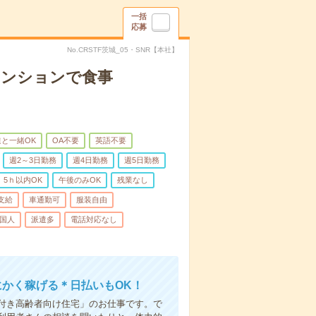
一括
応募
No.CRSTF茨城_05・SNR【本社】
マンションで食事
と一緒OK
OA不要
英語不要
週2～3日勤務
週4日勤務
週5日勤務
5ｈ以内OK
午後のみOK
残業なし
支給
車通勤可
服装自由
国人
派遣多
電話対応なし
にかく稼げる＊日払いもOK！
付き高齢者向け住宅」のお仕事です。で