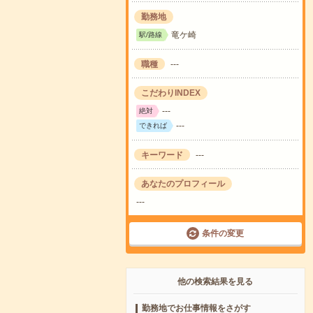
勤務地
竜ケ崎
駅/路線
職種
---
こだわりINDEX
---
絶対
---
できれば
キーワード
---
あなたのプロフィール
---
条件の変更
他の検索結果を見る
勤務地でお仕事情報をさがす