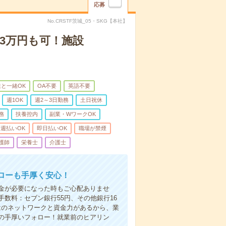
応募
No.CRSTF茨城_05・SKG【本社】
3万円も可！施設
と一緒OK
OA不要
英語不要
週1OK
週2～3日勤務
土日祝休
務
扶養控内
副業・WワークOK
週払いOK
即日払いOK
職場が禁煙
護師
栄養士
介護士
ローも手厚く安心！
金が必要になった時もご心配ありませ
数料：セブン銀行55円、その他銀行16
ではのネットワークと資金力があるから、業
の手厚いフォロー！就業前のヒアリン