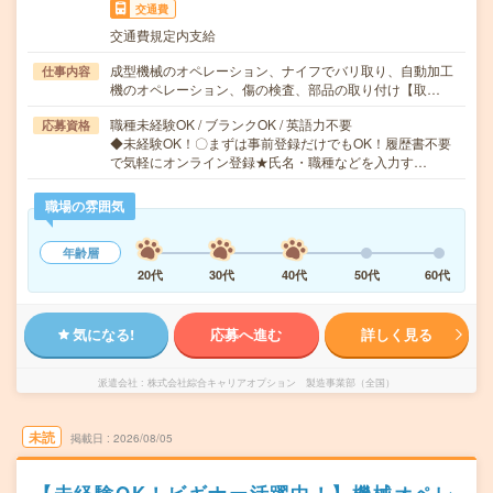
交通費
交通費規定内支給
成型機械のオペレーション、ナイフでバリ取り、自動加工
仕事内容
機のオペレーション、傷の検査、部品の取り付け【取…
職種未経験OK / ブランクOK / 英語力不要
応募資格
◆未経験OK！〇まずは事前登録だけでもOK！履歴書不要
で気軽にオンライン登録★氏名・職種などを入力す…
職場の雰囲気
年齢層
20代
30代
40代
50代
60代
気になる!
応募へ進む
詳しく見る
派遣会社
株式会社綜合キャリアオプション 製造事業部（全国）
未読
掲載日
2026/08/05