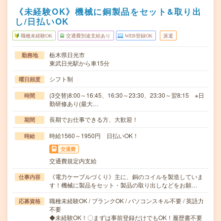
《未経験OK》機械に銅製品をセット&取り出
し/日払いOK
職種未経験OK
交通費別途支給あり
WEB登録OK
派遣
栃木県日光市
勤務地
東武日光駅から車15分
シフト制
曜日頻度
(3交替)8:00～16:45、16:30～23:30、23:30～翌8:15 ※日
時間
勤研修あり(最大…
長期でお仕事できる方、大歓迎！
期間
時給1560～1950円 日払いOK！
時給
交通費
交通費規定内支給
《電力ケーブルづくり》主に、銅のコイルを製造していま
仕事内容
す！機械に製品をセット・製品の取り出しなどをお願…
職種未経験OK / ブランクOK / パソコンスキル不要 / 英語力
応募資格
不要
◆未経験OK！〇まずは事前登録だけでもOK！履歴書不要