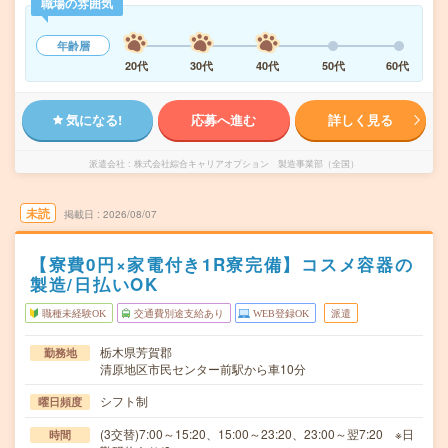
職場の雰囲気
年齢層
20代
30代
40代
50代
60代
気になる!
応募へ進む
詳しく見る
派遣会社
株式会社綜合キャリアオプション 製造事業部（全国）
未読
掲載日
2026/08/07
【寮費0円×家電付き1R寮完備】コスメ容器の
製造/日払いOK
職種未経験OK
交通費別途支給あり
WEB登録OK
派遣
栃木県芳賀郡
勤務地
清原地区市民センター前駅から車10分
シフト制
曜日頻度
(3交替)7:00～15:20、15:00～23:20、23:00～翌7:20 ※日
時間