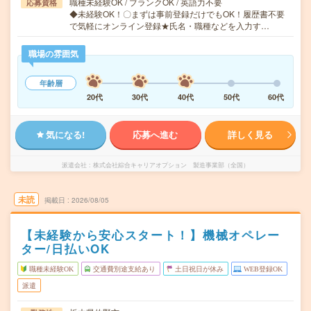
職種未経験OK / ブランクOK / 英語力不要
応募資格
◆未経験OK！〇まずは事前登録だけでもOK！履歴書不要
で気軽にオンライン登録★氏名・職種などを入力す…
職場の雰囲気
年齢層
20代
30代
40代
50代
60代
気になる!
応募へ進む
詳しく見る
派遣会社
株式会社綜合キャリアオプション 製造事業部（全国）
未読
掲載日
2026/08/05
【未経験から安心スタート！】機械オペレー
ター/日払いOK
職種未経験OK
交通費別途支給あり
土日祝日が休み
WEB登録OK
派遣