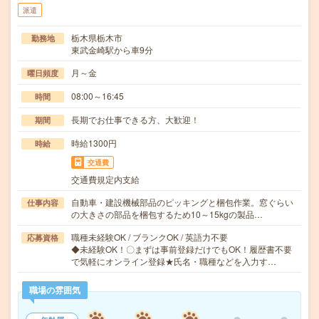
派遣
栃木県栃木市
勤務地
東武金崎駅から車9分
月～金
曜日頻度
08:00～16:45
時間
長期でお仕事できる方、大歓迎！
期間
時給1300円
時給
交通費
交通費規定内支給
自動車・建設機械部品のピッキングと梱包作業。窓ぐらい
仕事内容
の大きさの部品を梱包するため10～15kgの製品…
職種未経験OK / ブランクOK / 英語力不要
応募資格
◆未経験OK！〇まずは事前登録だけでもOK！履歴書不要
で気軽にオンライン登録★氏名・職種などを入力す…
職場の雰囲気