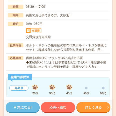
08:30～17:00
時間
長期でお仕事できる方、大歓迎！
期間
時給1250円
時給
交通費
交通費規定内支給
ボルト・ネジへの接着剤の塗布作業ボルト・ネジを機械に
仕事内容
セットし機械操作しながら接着剤を塗布する作業。溶…
職種未経験OK / ブランクOK / 英語力不要
応募資格
◆未経験OK！〇まずは事前登録だけでもOK！履歴書不要
で気軽にオンライン登録★氏名・職種などを入力す…
職場の雰囲気
年齢層
20代
30代
40代
50代
60代
気になる!
応募へ進む
詳しく見る