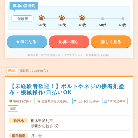
職場の雰囲気
年齢層
20代
30代
40代
50代
60代
気になる!
応募へ進む
詳しく見る
派遣会社
株式会社綜合キャリアオプション 製造事業部（全国）
未読
掲載日
2026/08/05
【未経験者歓迎！】ボルトやネジの接着剤塗
布・機械操作/日払いOK
職種未経験OK
交通費別途支給あり
土日祝日が休み
WEB登録OK
派遣
栃木県足利市
勤務地
県駅から徒歩1分
月～金
曜日頻度