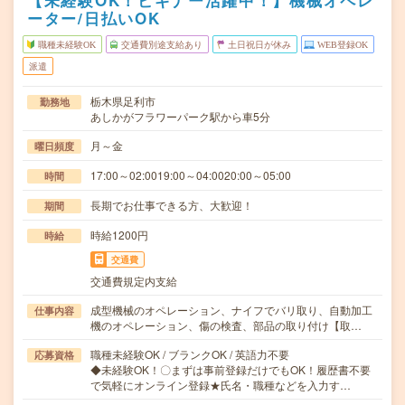
【未経験OK！ビギナー活躍中！】機械オペレ
ーター/日払いOK
職種未経験OK
交通費別途支給あり
土日祝日が休み
WEB登録OK
派遣
栃木県足利市
勤務地
あしかがフラワーパーク駅から車5分
月～金
曜日頻度
17:00～02:0019:00～04:0020:00～05:00
時間
長期でお仕事できる方、大歓迎！
期間
時給1200円
時給
交通費
交通費規定内支給
成型機械のオペレーション、ナイフでバリ取り、自動加工
仕事内容
機のオペレーション、傷の検査、部品の取り付け【取…
職種未経験OK / ブランクOK / 英語力不要
応募資格
◆未経験OK！〇まずは事前登録だけでもOK！履歴書不要
で気軽にオンライン登録★氏名・職種などを入力す…