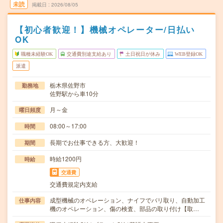
未読
掲載日
2026/08/05
【初心者歓迎！】機械オペレーター/日払い
OK
職種未経験OK
交通費別途支給あり
土日祝日が休み
WEB登録OK
派遣
栃木県佐野市
勤務地
佐野駅から車10分
月～金
曜日頻度
08:00～17:00
時間
長期でお仕事できる方、大歓迎！
期間
時給1200円
時給
交通費
交通費規定内支給
成型機械のオペレーション、ナイフでバリ取り、自動加工
仕事内容
機のオペレーション、傷の検査、部品の取り付け【取…