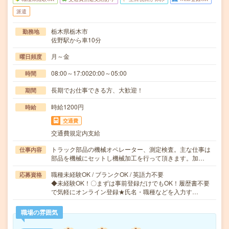
派遣
栃木県栃木市
勤務地
佐野駅から車10分
月～金
曜日頻度
08:00～17:0020:00～05:00
時間
長期でお仕事できる方、大歓迎！
期間
時給1200円
時給
交通費
交通費規定内支給
トラック部品の機械オペレーター、測定検査。主な仕事は
仕事内容
部品を機械にセットし機械加工を行って頂きます。加…
職種未経験OK / ブランクOK / 英語力不要
応募資格
◆未経験OK！〇まずは事前登録だけでもOK！履歴書不要
で気軽にオンライン登録★氏名・職種などを入力す…
職場の雰囲気