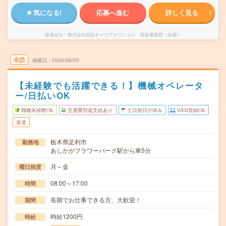
気になる!
応募へ進む
詳しく見る
派遣会社
株式会社綜合キャリアオプション 製造事業部（全国）
未読
掲載日
2026/08/05
【未経験でも活躍できる！】機械オペレータ
ー/日払いOK
職種未経験OK
交通費別途支給あり
土日祝日が休み
WEB登録OK
派遣
栃木県足利市
勤務地
あしかがフラワーパーク駅から車5分
月～金
曜日頻度
08:00～17:00
時間
長期でお仕事できる方、大歓迎！
期間
時給1200円
時給