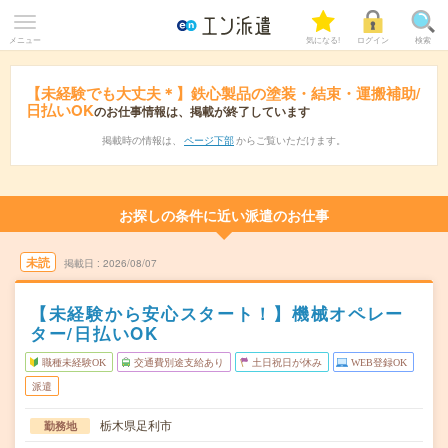
メニュー
気になる!
ログイン
検索
【未経験でも大丈夫＊】鉄心製品の塗装・結束・運搬補助/
日払いOK
のお仕事情報は、掲載が終了しています
掲載時の情報は、
ページ下部
からご覧いただけます。
お探しの条件に近い派遣のお仕事
未読
掲載日
2026/08/07
【未経験から安心スタート！】機械オペレー
ター/日払いOK
職種未経験OK
交通費別途支給あり
土日祝日が休み
WEB登録OK
派遣
栃木県足利市
勤務地