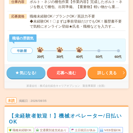
ボルト・ネジの梱包作業【作業内容】完成したボルト・ネ
仕事内容
ジを数えて梱包、出荷準備。【重量物】軽い物から重…
職種未経験OK / ブランクOK / 英語力不要
応募資格
◆未経験OK！〇まずは事前登録だけでもOK！履歴書不要
で気軽にオンライン登録★氏名・職種などを入力す…
職場の雰囲気
年齢層
20代
30代
40代
50代
60代
気になる!
応募へ進む
詳しく見る
派遣会社
株式会社綜合キャリアオプション 製造事業部（全国）
未読
掲載日
2026/08/05
【未経験者歓迎！】機械オペレーター/日払い
OK
職種未経験OK
交通費別途支給あり
土日祝日が休み
WEB登録OK