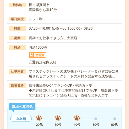
栃木県真岡市
勤務地
真岡駅から車10分
シフト制
曜日頻度
07:30～16:0015:45～00:1500:00～08:30
時間
長期でお仕事できる方、大歓迎！
期間
時給1600円
時給
交通費
交通費規定内支給
プラスチックシートの成型機オペレーター食品容器等に使
仕事内容
用されるプラスチックシートの素材を製造する成型機…
職種未経験OK / ブランクOK / 英語力不要
応募資格
◆未経験OK！〇まずは事前登録だけでもOK！履歴書不要
で気軽にオンライン登録★氏名・職種などを入力す…
職場の雰囲気
年齢層
20代
30代
40代
50代
60代