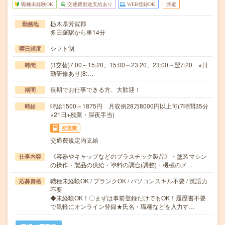
職種未経験OK
交通費別途支給あり
WEB登録OK
派遣
栃木県芳賀郡
勤務地
多田羅駅から車14分
シフト制
曜日頻度
(3交替)7:00～15:20、15:00～23:20、23:00～翌7:20 ※日
時間
勤研修あり(8:…
長期でお仕事できる方、大歓迎！
期間
時給1500～1875円 月収例28万8000円以上可(7時間35分
時給
×21日+残業・深夜手当)
交通費
交通費規定内支給
《容器やキャップなどのプラスチック製品》・塗装マシン
仕事内容
の操作・製品の供給・塗料の調合(調整)・機械のメ…
職種未経験OK / ブランクOK / パソコンスキル不要 / 英語力
応募資格
不要
◆未経験OK！〇まずは事前登録だけでもOK！履歴書不要
で気軽にオンライン登録★氏名・職種などを入力す…