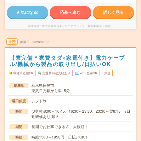
気になる!
応募へ進む
詳しく見る
派遣会社
株式会社綜合キャリアオプション 製造事業部（全国）
未読
掲載日
2026/08/06
【寮完備＊寮費タダ×家電付き】電力ケーブ
ル/機械から製品の取り出し/日払いOK
職種未経験OK
交通費別途支給あり
WEB登録OK
派遣
栃木県日光市
勤務地
東武日光駅から車15分
シフト制
曜日頻度
(3交替)8:00～16:45、16:30～23:30、23:30～翌8:15 ※日
時間
勤研修あり(最大…
長期でお仕事できる方、大歓迎！
期間
時給1560～1950円 日払いOK！
時給