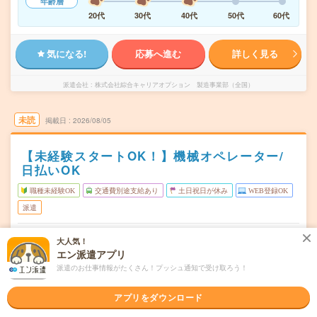
年齢層
20代
30代
40代
50代
60代
気になる!
応募へ進む
詳しく見る
派遣会社
株式会社綜合キャリアオプション 製造事業部（全国）
未読
掲載日
2026/08/05
【未経験スタートOK！】機械オペレーター/
日払いOK
職種未経験OK
交通費別途支給あり
土日祝日が休み
WEB登録OK
派遣
栃木県栃木市
勤務地
大人気！
東武金崎駅から車9分
エン派遣アプリ
派遣のお仕事情報がたくさん！プッシュ通知で受け取ろう！
月～金
曜日頻度
08:00～16:45
時間
アプリをダウンロード
長期でお仕事できる方、大歓迎！
期間