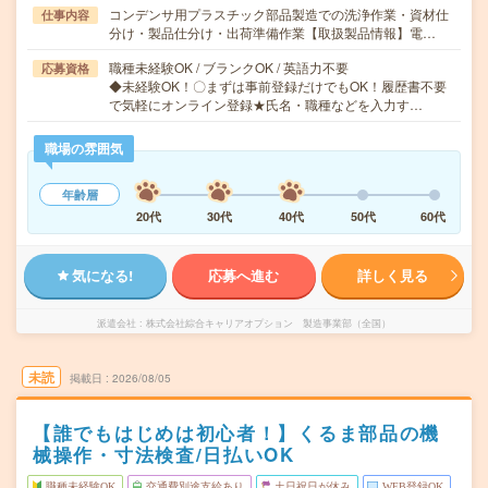
コンデンサ用プラスチック部品製造での洗浄作業・資材仕
仕事内容
分け・製品仕分け・出荷準備作業【取扱製品情報】電…
職種未経験OK / ブランクOK / 英語力不要
応募資格
◆未経験OK！〇まずは事前登録だけでもOK！履歴書不要
で気軽にオンライン登録★氏名・職種などを入力す…
職場の雰囲気
年齢層
20代
30代
40代
50代
60代
気になる!
応募へ進む
詳しく見る
派遣会社
株式会社綜合キャリアオプション 製造事業部（全国）
未読
掲載日
2026/08/05
【誰でもはじめは初心者！】くるま部品の機
械操作・寸法検査/日払いOK
職種未経験OK
交通費別途支給あり
土日祝日が休み
WEB登録OK