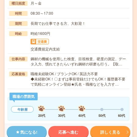
月～金
曜日頻度
08:30～17:00
時間
長期でお仕事できる方、大歓迎！
期間
時給1600円
時給
交通費
交通費規定内支給
鋼材の機械を使用した検査、目視検査、硬度の測定、デー
仕事内容
タ入力、慣れてきたらいずれ鋼材の研磨も行う。【取…
職種未経験OK / ブランクOK / 英語力不要
応募資格
◆未経験OK！〇まずは事前登録だけでもOK！履歴書不要
で気軽にオンライン登録★氏名・職種などを入力す…
職場の雰囲気
年齢層
20代
30代
40代
50代
60代
気になる!
応募へ進む
詳しく見る