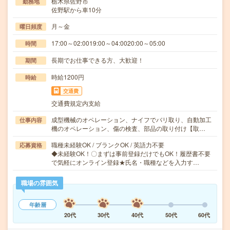
栃木県佐野市
勤務地
佐野駅から車10分
月～金
曜日頻度
17:00～02:0019:00～04:0020:00～05:00
時間
長期でお仕事できる方、大歓迎！
期間
時給1200円
時給
交通費
交通費規定内支給
成型機械のオペレーション、ナイフでバリ取り、自動加工
仕事内容
機のオペレーション、傷の検査、部品の取り付け【取…
職種未経験OK / ブランクOK / 英語力不要
応募資格
◆未経験OK！〇まずは事前登録だけでもOK！履歴書不要
で気軽にオンライン登録★氏名・職種などを入力す…
職場の雰囲気
年齢層
20代
30代
40代
50代
60代