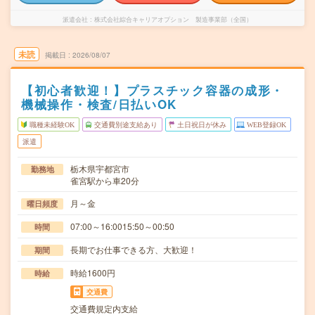
派遣会社
株式会社綜合キャリアオプション 製造事業部（全国）
未読
掲載日
2026/08/07
【初心者歓迎！】プラスチック容器の成形・
機械操作・検査/日払いOK
職種未経験OK
交通費別途支給あり
土日祝日が休み
WEB登録OK
派遣
栃木県宇都宮市
勤務地
雀宮駅から車20分
月～金
曜日頻度
07:00～16:0015:50～00:50
時間
長期でお仕事できる方、大歓迎！
期間
時給1600円
時給
交通費
交通費規定内支給