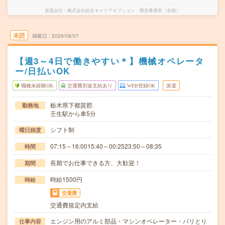
派遣会社
株式会社綜合キャリアオプション 製造事業部（全国）
未読
掲載日
2026/08/07
【週3～4日で働きやすい＊】機械オペレータ
ー/日払いOK
職種未経験OK
交通費別途支給あり
WEB登録OK
派遣
栃木県下都賀郡
勤務地
壬生駅から車5分
シフト制
曜日頻度
07:15～16:0015:40～00:2523:50～08:35
時間
長期でお仕事できる方、大歓迎！
期間
時給1500円
時給
交通費
交通費規定内支給
エンジン用のアルミ部品・マシンオペレーター・バリとり
仕事内容