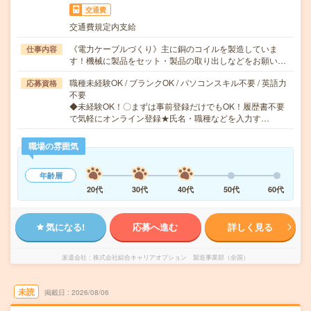
交通費
交通費規定内支給
《電力ケーブルづくり》主に銅のコイルを製造していま
仕事内容
す！機械に製品をセット・製品の取り出しなどをお願い…
職種未経験OK / ブランクOK / パソコンスキル不要 / 英語力
応募資格
不要
◆未経験OK！〇まずは事前登録だけでもOK！履歴書不要
で気軽にオンライン登録★氏名・職種などを入力す…
職場の雰囲気
年齢層
20代
30代
40代
50代
60代
気になる!
応募へ進む
詳しく見る
派遣会社
株式会社綜合キャリアオプション 製造事業部（全国）
未読
掲載日
2026/08/06