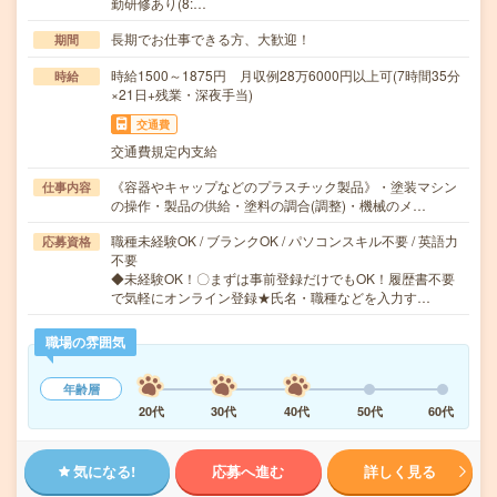
勤研修あり(8:…
長期でお仕事できる方、大歓迎！
期間
時給1500～1875円 月収例28万6000円以上可(7時間35分
時給
×21日+残業・深夜手当)
交通費
交通費規定内支給
《容器やキャップなどのプラスチック製品》・塗装マシン
仕事内容
の操作・製品の供給・塗料の調合(調整)・機械のメ…
職種未経験OK / ブランクOK / パソコンスキル不要 / 英語力
応募資格
不要
◆未経験OK！〇まずは事前登録だけでもOK！履歴書不要
で気軽にオンライン登録★氏名・職種などを入力す…
職場の雰囲気
年齢層
20代
30代
40代
50代
60代
気になる!
応募へ進む
詳しく見る