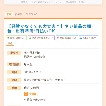
派遣会社
株式会社綜合キャリアオプション 製造事業部（全国）
未読
掲載日
2026/08/05
【経験がなくても大丈夫＊】ネジ部品の梱
包・出荷準備/日払いOK
職種未経験OK
交通費別途支給あり
土日祝日が休み
WEB登録OK
派遣
栃木県足利市
勤務地
県駅から徒歩3分
月～金
曜日頻度
08:30～17:00
時間
長期でお仕事できる方、大歓迎！
期間
時給1250円
時給
交通費
交通費規定内支給