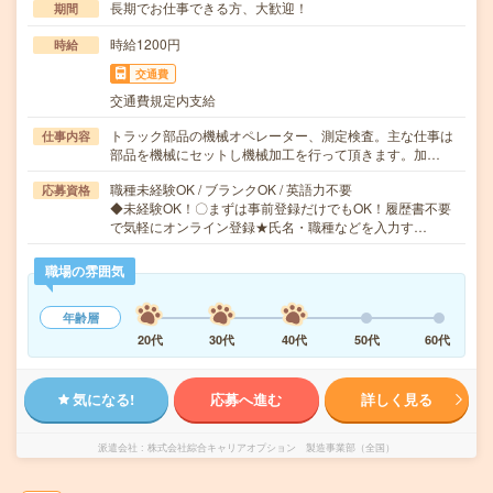
長期でお仕事できる方、大歓迎！
期間
時給1200円
時給
交通費
交通費規定内支給
トラック部品の機械オペレーター、測定検査。主な仕事は
仕事内容
部品を機械にセットし機械加工を行って頂きます。加…
職種未経験OK / ブランクOK / 英語力不要
応募資格
◆未経験OK！〇まずは事前登録だけでもOK！履歴書不要
で気軽にオンライン登録★氏名・職種などを入力す…
職場の雰囲気
年齢層
20代
30代
40代
50代
60代
気になる!
応募へ進む
詳しく見る
派遣会社
株式会社綜合キャリアオプション 製造事業部（全国）