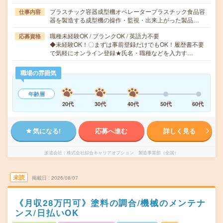
プラスチック容器成型機オペレータープラスチック食品容
仕事内容
器を製造する成型機の操作・監視・出来上がった製品…
職種未経験OK / ブランクOK / 英語力不要
応募資格
◆未経験OK！〇まずは事前登録だけでもOK！履歴書不要
で気軽にオンライン登録★氏名・職種などを入力す…
職場の雰囲気
年齢層
20代
30代
40代
50代
60代
気になる!
応募へ進む
詳しく見る
派遣会社
株式会社綜合キャリアオプション 製造事業部（全国）
未読
掲載日
2026/08/07
《月収28万円可》塗料の調合/機械のメンテナ
ンス/日払いOK