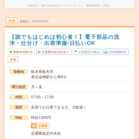
派遣会社
株式会社綜合キャリアオプション 製造事業部（全国）
未読
掲載日
2026/08/05
【誰でもはじめは初心者！】電子部品の洗
浄・仕分け・出荷準備/日払いOK
職種未経験OK
交通費別途支給あり
土日祝日が休み
WEB登録OK
派遣
栃木県栃木市
勤務地
東武金崎駅から車6分
月～金
曜日頻度
07:50～17:00
時間
長期でお仕事できる方、大歓迎！
期間
時給1200円
時給
交通費
交通費規定内支給