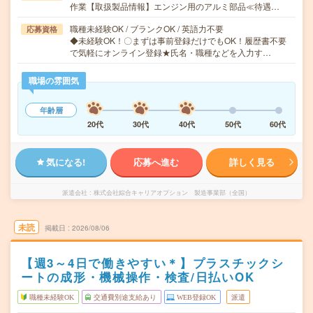
作業【取扱製品情報】エンジン用のアルミ部品≪待遇…
職種未経験OK / ブランクOK / 英語力不要
応募資格
◆未経験OK！〇まずは事前登録だけでもOK！履歴書不要
で気軽にオンライン登録★氏名・職種などを入力す…
職場の雰囲気
年齢層
20代
30代
40代
50代
60代
気になる!
応募へ進む
詳しく見る
派遣会社
株式会社綜合キャリアオプション 製造事業部（全国）
未読
掲載日
2026/08/06
【週3～4日で働きやすい＊】プラスチックシ
ートの成形・機械操作・検査/日払いOK
職種未経験OK
交通費別途支給あり
WEB登録OK
派遣