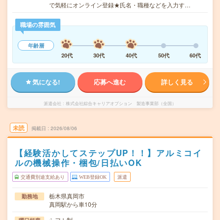
で気軽にオンライン登録★氏名・職種などを入力す…
職場の雰囲気
年齢層
20代
30代
40代
50代
60代
気になる!
応募へ進む
詳しく見る
派遣会社
株式会社綜合キャリアオプション 製造事業部（全国）
未読
掲載日
2026/08/06
【経験活かしてステップUP！！】アルミコイ
ルの機械操作・梱包/日払いOK
交通費別途支給あり
WEB登録OK
派遣
栃木県真岡市
勤務地
真岡駅から車10分
シフト制