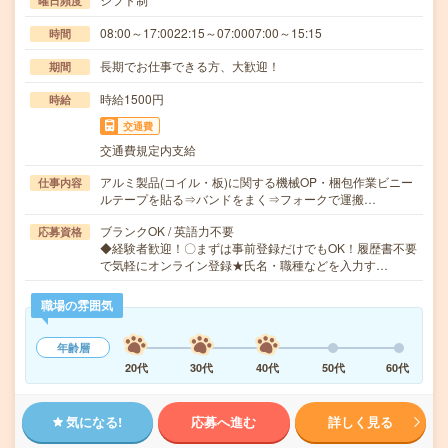
曜日頻度
08:00～17:0022:15～07:0007:00～15:15
時間
長期でお仕事できる方、大歓迎！
期間
時給1500円
時給
交通費
交通費規定内支給
アルミ製品(コイル・板)に関する機械OP・梱包作業ビニー
仕事内容
ルテープを貼る⇒バンドをまく⇒フォークで運搬…
ブランクOK / 英語力不要
応募資格
◆経験者歓迎！〇まずは事前登録だけでもOK！履歴書不要
で気軽にオンライン登録★氏名・職種などを入力す…
職場の雰囲気
年齢層
20代
30代
40代
50代
60代
気になる!
応募へ進む
詳しく見る