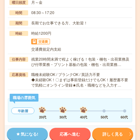
月～金
曜日頻度
08:30～17:20
時間
長期でお仕事できる方、大歓迎！
期間
時給1200円
時給
交通費
交通費規定内支給
残業20時間未満で程よく稼げる！包装・梱包・出荷業務及
仕事内容
び付帯業務・プリント基板の包装・梱包・出荷業務…
職種未経験OK / ブランクOK / 英語力不要
応募資格
◆未経験OK！〇まずは事前登録だけでもOK！履歴書不要
で気軽にオンライン登録★氏名・職種などを入力す…
職場の雰囲気
年齢層
20代
30代
40代
50代
60代
気になる!
応募へ進む
詳しく見る