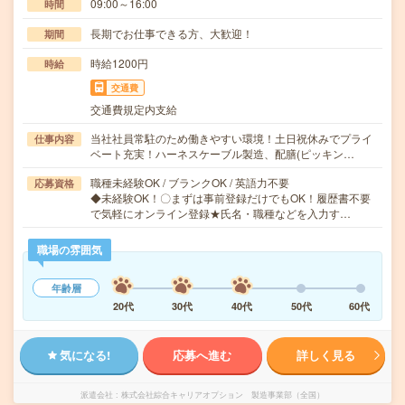
09:00～16:00
時間
長期でお仕事できる方、大歓迎！
期間
時給1200円
時給
交通費
交通費規定内支給
当社社員常駐のため働きやすい環境！土日祝休みでプライ
仕事内容
ベート充実！ハーネスケーブル製造、配膳(ピッキン…
職種未経験OK / ブランクOK / 英語力不要
応募資格
◆未経験OK！〇まずは事前登録だけでもOK！履歴書不要
で気軽にオンライン登録★氏名・職種などを入力す…
職場の雰囲気
年齢層
20代
30代
40代
50代
60代
気になる!
応募へ進む
詳しく見る
派遣会社
株式会社綜合キャリアオプション 製造事業部（全国）