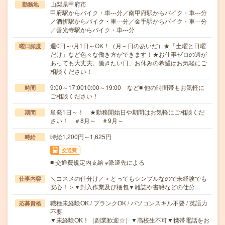
山梨県甲府市
勤務地
甲府駅からバイク・車---分／南甲府駅からバイク・車---分
／酒折駅からバイク・車---分／金手駅からバイク・車---分
／善光寺駅からバイク・車---分
週0日～/月1日～OK！（月～日のあいだ）★「土曜と日曜
曜日頻度
だけ」など色々な働き方ができます！★お仕事ゼロの週が
あっても大丈夫。働きたい日、お休みの希望はお気軽にご
相談ください！
9:00～17:0010:00～19:00 など■ 他の時間帯もお気軽に
時間
ご相談ください！
単発1日～！ ★勤務開始日や期間はお気軽にご相談くだ
期間
さい！ ＃8月～ ＃9月～
時給1,200円～1,625円
時給
交通費
■ 交通費規定内支給 ※派遣先による
＼コスメの仕分け／＜とってもシンプルなので未経験でも
仕事内容
安心！＞▼封入作業及び梱包▼雑誌や書籍などの仕分…
職種未経験OK / ブランクOK / パソコンスキル不要 / 英語力
応募資格
不要
▼未経験OK！（副業歓迎☆）▼高校生不可▼携帯電話をお