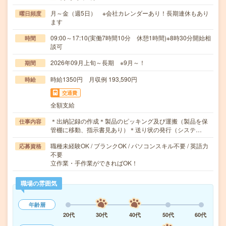
月～金（週5日） ※会社カレンダーあり！長期連休もあり
曜日頻度
ます
09:00～17:10(実働7時間10分 休憩1時間)※8時30分開始相
時間
談可
2026年09月上旬～長期 ※9月～！
期間
時給1350円 月収例 193,590円
時給
交通費
全額支給
＊出納記録の作成＊製品のピッキング及び運搬（製品を保
仕事内容
管棚に移動、指示書見あり）＊送り状の発行（システ…
職種未経験OK / ブランクOK / パソコンスキル不要 / 英語力
応募資格
不要
立作業・手作業ができればOK！
職場の雰囲気
年齢層
20代
30代
40代
50代
60代