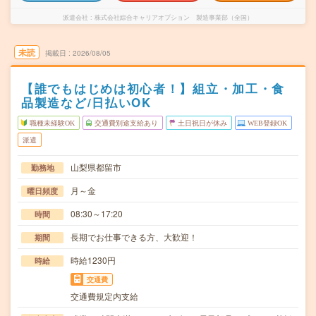
派遣会社
株式会社綜合キャリアオプション 製造事業部（全国）
未読
掲載日
2026/08/05
【誰でもはじめは初心者！】組立・加工・食
品製造など/日払いOK
職種未経験OK
交通費別途支給あり
土日祝日が休み
WEB登録OK
派遣
山梨県都留市
勤務地
月～金
曜日頻度
08:30～17:20
時間
長期でお仕事できる方、大歓迎！
期間
時給1230円
時給
交通費
交通費規定内支給