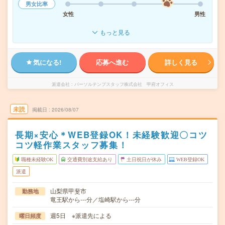
男女比率
女性
男性
もっと見る
気になる!
応募へ進む
詳しく見る
派遣会社
パーソルテンプスタッフ株式会社 甲府オフィス
未読
掲載日
2026/08/07
長期×安心＊WEB登録OK！未経験歓迎〇コツ
コツ軽作業スタッフ募集！
職種未経験OK
交通費別途支給あり
土日祝日が休み
WEB登録OK
派遣
山梨県甲斐市
勤務地
竜王駅から---分／塩崎駅から---分
週5日 ※派遣先による
曜日頻度