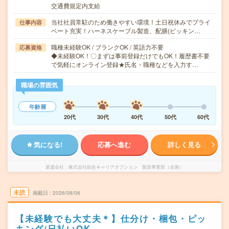
交通費規定内支給
当社社員常駐のため働きやすい環境！土日祝休みでプライ
仕事内容
ベート充実！ハーネスケーブル製造、配膳(ピッキン…
職種未経験OK / ブランクOK / 英語力不要
応募資格
◆未経験OK！〇まずは事前登録だけでもOK！履歴書不要
で気軽にオンライン登録★氏名・職種などを入力す…
職場の雰囲気
年齢層
20代
30代
40代
50代
60代
気になる!
応募へ進む
詳しく見る
派遣会社
株式会社綜合キャリアオプション 製造事業部（全国）
未読
掲載日
2026/08/06
【未経験でも大丈夫＊】仕分け・梱包・ピッ
キング/日払いOK