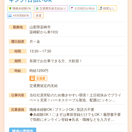
職種未経験OK
交通費別途支給あり
土日祝日が休み
残業なし
WEB登録OK
派遣
山梨県韮崎市
勤務地
韮崎駅から車10分
月～金
曜日頻度
13:30～17:30
時間
長期でお仕事できる方、大歓迎！
期間
時給1200円
時給
交通費
交通費規定内支給
当社社員常駐のため働きやすい環境！土日祝休みでプライ
仕事内容
ベート充実！ハーネスケーブル製造、配膳(ピッキン…
職種未経験OK / ブランクOK / 英語力不要
応募資格
◆未経験OK！〇まずは事前登録だけでもOK！履歴書不要
で気軽にオンライン登録★氏名・職種などを入力す…
職場の雰囲気