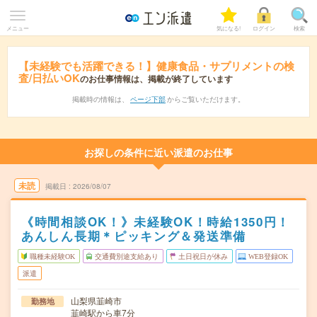
メニュー
気になる!
ログイン
検索
【未経験でも活躍できる！】健康食品・サプリメントの検
査/日払いOK
のお仕事情報は、掲載が終了しています
掲載時の情報は、
ページ下部
からご覧いただけます。
お探しの条件に近い派遣のお仕事
未読
掲載日
2026/08/07
《時間相談OK！》未経験OK！時給1350円！
あんしん長期＊ピッキング＆発送準備
職種未経験OK
交通費別途支給あり
土日祝日が休み
WEB登録OK
派遣
山梨県韮崎市
勤務地
韮崎駅から車7分