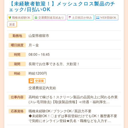
【未経験者歓迎！】メッシュクロス製品のチ
ェック/日払いOK
職種未経験OK
交通費別途支給あり
土日祝日が休み
WEB登録OK
派遣
山梨県都留市
勤務地
月～金
曜日頻度
08:00～16:45
時間
長期でお仕事できる方、大歓迎！
期間
時給1200円
時給
交通費
交通費規定内支給
高時給で稼げる！スクリーン製品の品質向上に関わる作業
仕事内容
(スレ毛羽除去)【取扱製品情報】≪待遇・福利厚生…
職種未経験OK / ブランクOK / 英語力不要
応募資格
◆未経験OK！〇まずは事前登録だけでもOK！履歴書不要
で気軽にオンライン登録★氏名・職種などを入力す…