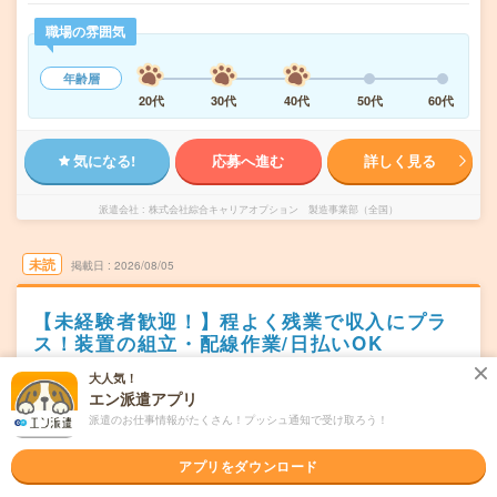
職場の雰囲気
年齢層
20代
30代
40代
50代
60代
気になる!
応募へ進む
詳しく見る
派遣会社
株式会社綜合キャリアオプション 製造事業部（全国）
未読
掲載日
2026/08/05
【未経験者歓迎！】程よく残業で収入にプラ
ス！装置の組立・配線作業/日払いOK
職種未経験OK
大人気！
交通費別途支給あり
土日祝日が休み
WEB登録OK
エン派遣アプリ
派遣
派遣のお仕事情報がたくさん！プッシュ通知で受け取ろう！
山梨県韮崎市
勤務地
アプリをダウンロード
月～金
曜日頻度