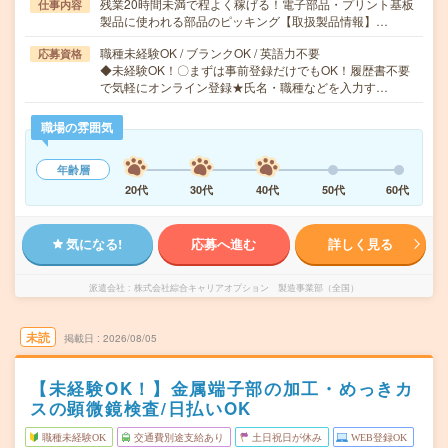
残業20時間未満で程よく稼げる！電子部品・プリント基板
仕事内容
製品に使われる部品のピッキング【取扱製品情報】…
職種未経験OK / ブランクOK / 英語力不要
応募資格
◆未経験OK！〇まずは事前登録だけでもOK！履歴書不要
で気軽にオンライン登録★氏名・職種などを入力す…
職場の雰囲気
年齢層
20代
30代
40代
50代
60代
気になる!
応募へ進む
詳しく見る
派遣会社
株式会社綜合キャリアオプション 製造事業部（全国）
未読
掲載日
2026/08/05
【未経験OK！】金属端子部の加工・めっきカ
スの顕微鏡検査/日払いOK
職種未経験OK
交通費別途支給あり
土日祝日が休み
WEB登録OK