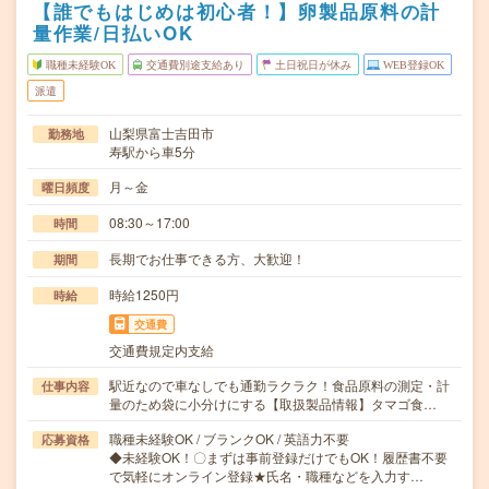
【誰でもはじめは初心者！】卵製品原料の計
量作業/日払いOK
職種未経験OK
交通費別途支給あり
土日祝日が休み
WEB登録OK
派遣
山梨県富士吉田市
勤務地
寿駅から車5分
月～金
曜日頻度
08:30～17:00
時間
長期でお仕事できる方、大歓迎！
期間
時給1250円
時給
交通費
交通費規定内支給
駅近なので車なしでも通勤ラクラク！食品原料の測定・計
仕事内容
量のため袋に小分けにする【取扱製品情報】タマゴ食…
職種未経験OK / ブランクOK / 英語力不要
応募資格
◆未経験OK！〇まずは事前登録だけでもOK！履歴書不要
で気軽にオンライン登録★氏名・職種などを入力す…