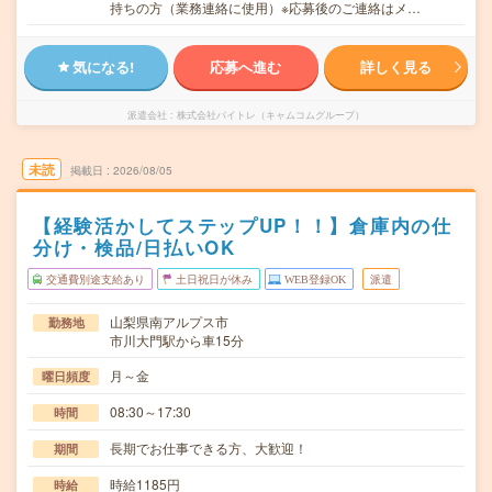
持ちの方（業務連絡に使用）※応募後のご連絡はメ…
気になる!
応募へ進む
詳しく見る
派遣会社
株式会社バイトレ（キャムコムグループ）
未読
掲載日
2026/08/05
【経験活かしてステップUP！！】倉庫内の仕
分け・検品/日払いOK
交通費別途支給あり
土日祝日が休み
WEB登録OK
派遣
山梨県南アルプス市
勤務地
市川大門駅から車15分
月～金
曜日頻度
08:30～17:30
時間
長期でお仕事できる方、大歓迎！
期間
時給1185円
時給