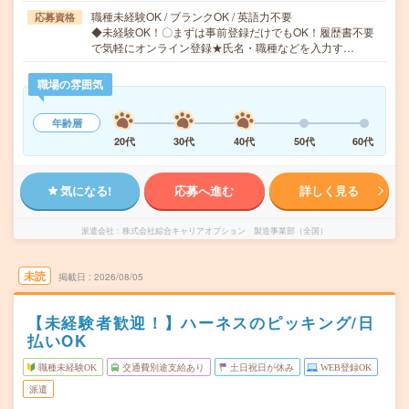
職種未経験OK / ブランクOK / 英語力不要
応募資格
◆未経験OK！〇まずは事前登録だけでもOK！履歴書不要
で気軽にオンライン登録★氏名・職種などを入力す…
職場の雰囲気
年齢層
20代
30代
40代
50代
60代
気になる!
応募へ進む
詳しく見る
派遣会社
株式会社綜合キャリアオプション 製造事業部（全国）
未読
掲載日
2026/08/05
【未経験者歓迎！】ハーネスのピッキング/日
払いOK
職種未経験OK
交通費別途支給あり
土日祝日が休み
WEB登録OK
派遣