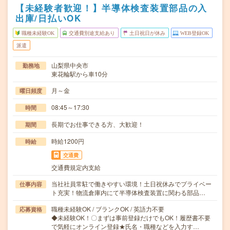
【未経験者歓迎！】半導体検査装置部品の入
出庫/日払いOK
職種未経験OK
交通費別途支給あり
土日祝日が休み
WEB登録OK
派遣
山梨県中央市
勤務地
東花輪駅から車10分
月～金
曜日頻度
08:45～17:30
時間
長期でお仕事できる方、大歓迎！
期間
時給1200円
時給
交通費
交通費規定内支給
当社社員常駐で働きやすい環境！土日祝休みでプライベー
仕事内容
ト充実！物流倉庫内にて半導体検査装置に関わる部品…
職種未経験OK / ブランクOK / 英語力不要
応募資格
◆未経験OK！〇まずは事前登録だけでもOK！履歴書不要
で気軽にオンライン登録★氏名・職種などを入力す…