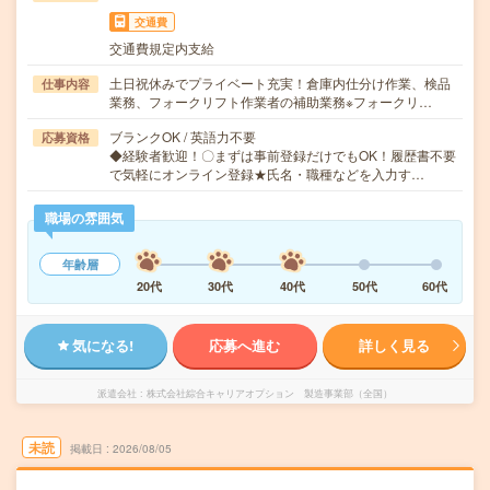
交通費
交通費規定内支給
土日祝休みでプライベート充実！倉庫内仕分け作業、検品
仕事内容
業務、フォークリフト作業者の補助業務※フォークリ…
ブランクOK / 英語力不要
応募資格
◆経験者歓迎！〇まずは事前登録だけでもOK！履歴書不要
で気軽にオンライン登録★氏名・職種などを入力す…
職場の雰囲気
年齢層
20代
30代
40代
50代
60代
気になる!
応募へ進む
詳しく見る
派遣会社
株式会社綜合キャリアオプション 製造事業部（全国）
未読
掲載日
2026/08/05