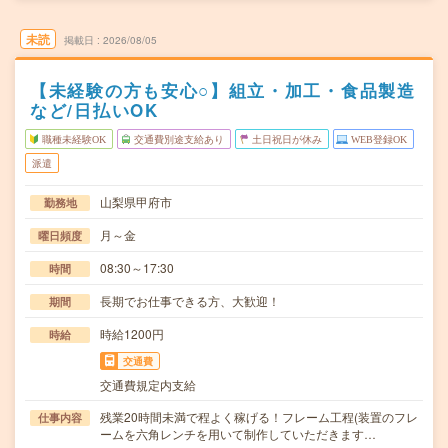
未読
掲載日
2026/08/05
【未経験の方も安心○】組立・加工・食品製造
など/日払いOK
職種未経験OK
交通費別途支給あり
土日祝日が休み
WEB登録OK
派遣
山梨県甲府市
勤務地
月～金
曜日頻度
08:30～17:30
時間
長期でお仕事できる方、大歓迎！
期間
時給1200円
時給
交通費
交通費規定内支給
残業20時間未満で程よく稼げる！フレーム工程(装置のフレ
仕事内容
ームを六角レンチを用いて制作していただきます…