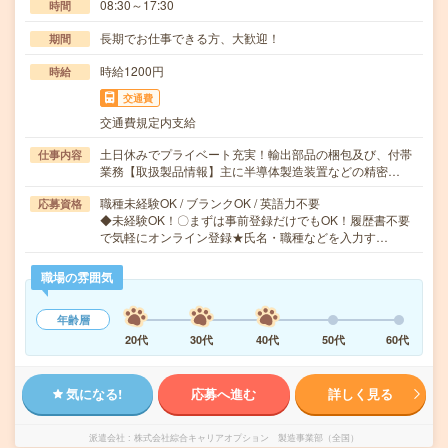
08:30～17:30
時間
長期でお仕事できる方、大歓迎！
期間
時給1200円
時給
交通費
交通費規定内支給
土日休みでプライベート充実！輸出部品の梱包及び、付帯
仕事内容
業務【取扱製品情報】主に半導体製造装置などの精密…
職種未経験OK / ブランクOK / 英語力不要
応募資格
◆未経験OK！〇まずは事前登録だけでもOK！履歴書不要
で気軽にオンライン登録★氏名・職種などを入力す…
職場の雰囲気
年齢層
20代
30代
40代
50代
60代
気になる!
応募へ進む
詳しく見る
派遣会社
株式会社綜合キャリアオプション 製造事業部（全国）