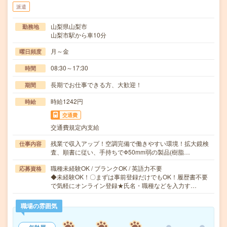
派遣
山梨県山梨市
勤務地
山梨市駅から車10分
月～金
曜日頻度
08:30～17:30
時間
長期でお仕事できる方、大歓迎！
期間
時給1242円
時給
交通費
交通費規定内支給
残業で収入アップ！空調完備で働きやすい環境！拡大鏡検
仕事内容
査、順書に従い、手持ちでΦ50mm弱の製品(樹脂…
職種未経験OK / ブランクOK / 英語力不要
応募資格
◆未経験OK！〇まずは事前登録だけでもOK！履歴書不要
で気軽にオンライン登録★氏名・職種などを入力す…
職場の雰囲気