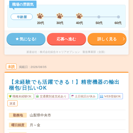
職場の雰囲気
年齢層
20代
30代
40代
50代
60代
気になる!
応募へ進む
詳しく見る
派遣会社
株式会社綜合キャリアオプション 製造事業部（全国）
未読
掲載日
2026/08/05
【未経験でも活躍できる！】精密機器の輸出
梱包/日払いOK
職種未経験OK
交通費別途支給あり
土日祝日が休み
WEB登録OK
派遣
山梨県中央市
勤務地
月～金
曜日頻度