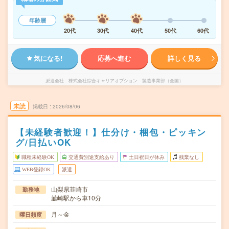
年齢層
20代
30代
40代
50代
60代
気になる!
応募へ進む
詳しく見る
派遣会社
株式会社綜合キャリアオプション 製造事業部（全国）
未読
掲載日
2026/08/06
【未経験者歓迎！】仕分け・梱包・ピッキン
グ/日払いOK
職種未経験OK
交通費別途支給あり
土日祝日が休み
残業なし
WEB登録OK
派遣
山梨県韮崎市
勤務地
韮崎駅から車10分
月～金
曜日頻度