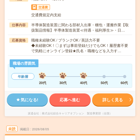
交通費
交通費規定内支給
半導体製造装置に関わる部材入出庫・梱包・運搬作業【取
仕事内容
扱製品情報】半導体製造装置≪待遇・福利厚生≫・日…
職種未経験OK / ブランクOK / 英語力不要
応募資格
◆未経験OK！〇まずは事前登録だけでもOK！履歴書不要
で気軽にオンライン登録★氏名・職種などを入力す…
職場の雰囲気
年齢層
20代
30代
40代
50代
60代
気になる!
応募へ進む
詳しく見る
派遣会社
株式会社綜合キャリアオプション 製造事業部（全国）
未読
掲載日
2026/08/05