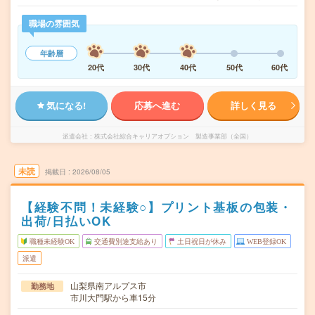
職場の雰囲気
年齢層
20代
30代
40代
50代
60代
気になる!
応募へ進む
詳しく見る
派遣会社
株式会社綜合キャリアオプション 製造事業部（全国）
未読
掲載日
2026/08/05
【経験不問！未経験○】プリント基板の包装・
出荷/日払いOK
職種未経験OK
交通費別途支給あり
土日祝日が休み
WEB登録OK
派遣
山梨県南アルプス市
勤務地
市川大門駅から車15分