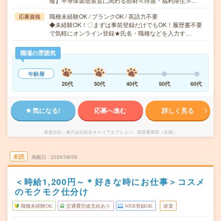
報】半導体製造装置に関わる部材≪待遇・福利厚生≫…
職種未経験OK / ブランクOK / 英語力不要
応募資格
◆未経験OK！〇まずは事前登録だけでもOK！履歴書不要
で気軽にオンライン登録★氏名・職種などを入力す…
職場の雰囲気
年齢層
20代
30代
40代
50代
60代
気になる!
応募へ進む
詳しく見る
派遣会社
株式会社綜合キャリアオプション 製造事業部（全国）
未読
掲載日
2026/08/06
＜時給1,200円～＊好きな時にお仕事＞コスメ
のモクモク仕分け
職種未経験OK
交通費別途支給あり
WEB登録OK
派遣