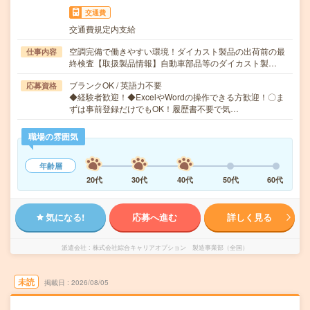
交通費
交通費規定内支給
空調完備で働きやすい環境！ダイカスト製品の出荷前の最
仕事内容
終検査【取扱製品情報】自動車部品等のダイカスト製…
ブランクOK / 英語力不要
応募資格
◆経験者歓迎！◆ExcelやWordの操作できる方歓迎！〇ま
ずは事前登録だけでもOK！履歴書不要で気…
職場の雰囲気
年齢層
20代
30代
40代
50代
60代
気になる!
応募へ進む
詳しく見る
派遣会社
株式会社綜合キャリアオプション 製造事業部（全国）
未読
掲載日
2026/08/05