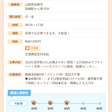
山梨県韮崎市
勤務地
韮崎駅から車10分
月～金
曜日頻度
08:30～17:30
時間
長期でお仕事できる方、大歓迎！
期間
時給1200円
時給
交通費
交通費規定内支給
当社社員常駐のため働きやすい環境！土日祝休みでプライ
仕事内容
ベート充実！ハーネスケーブル製造、配膳(ピッキン…
職種未経験OK / ブランクOK / 英語力不要
応募資格
◆未経験OK！〇まずは事前登録だけでもOK！履歴書不要
で気軽にオンライン登録★氏名・職種などを入力す…
職場の雰囲気
年齢層
20代
30代
40代
50代
60代