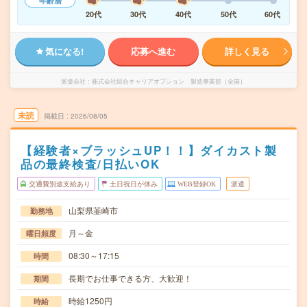
年齢層
20代
30代
40代
50代
60代
気になる!
応募へ進む
詳しく見る
派遣会社
株式会社綜合キャリアオプション 製造事業部（全国）
未読
掲載日
2026/08/05
【経験者×ブラッシュUP！！】ダイカスト製
品の最終検査/日払いOK
交通費別途支給あり
土日祝日が休み
WEB登録OK
派遣
山梨県韮崎市
勤務地
月～金
曜日頻度
08:30～17:15
時間
長期でお仕事できる方、大歓迎！
期間
時給1250円
時給