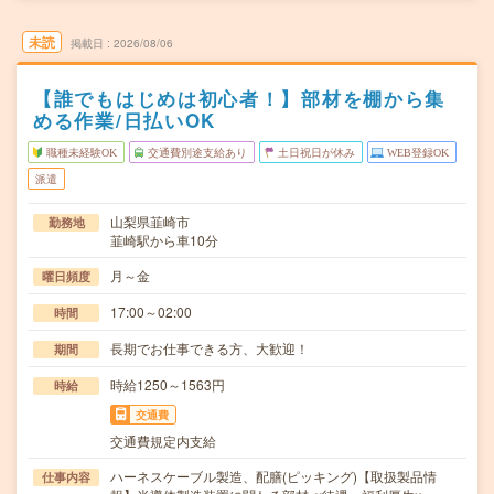
未読
掲載日
2026/08/06
【誰でもはじめは初心者！】部材を棚から集
める作業/日払いOK
職種未経験OK
交通費別途支給あり
土日祝日が休み
WEB登録OK
派遣
山梨県韮崎市
勤務地
韮崎駅から車10分
月～金
曜日頻度
17:00～02:00
時間
長期でお仕事できる方、大歓迎！
期間
時給1250～1563円
時給
交通費
交通費規定内支給
ハーネスケーブル製造、配膳(ピッキング)【取扱製品情
仕事内容