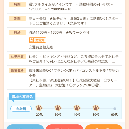
週5フルタイムがメインです！＜勤務時間の例＞8:00～
時間
17:008:30～17:309:00～18:…
即日～長期 ★応募から「最短2日後」に勤務OK！スター
期間
ト日はご相談ください。★急募です！
時給1100円～1600円 ★Wワーク不可
時給
交通費
交通費全額支給
仕分け・ピッキング・検品など、ご希望に合わせてお仕事
仕事内容
をご紹介！＼例えばこんなお仕事／〇商品の箱詰め・…
職種未経験OK / ブランクOK / パソコンスキル不要 / 英語力
応募資格
不要
【来社不要、WEB登録OK！】〇未経験大歓迎！〇フリー
ター、主婦(夫) 大歓迎！〇ブランクOK〇週5…
職場の雰囲気
年齢層
20代
30代
40代
50代
60代