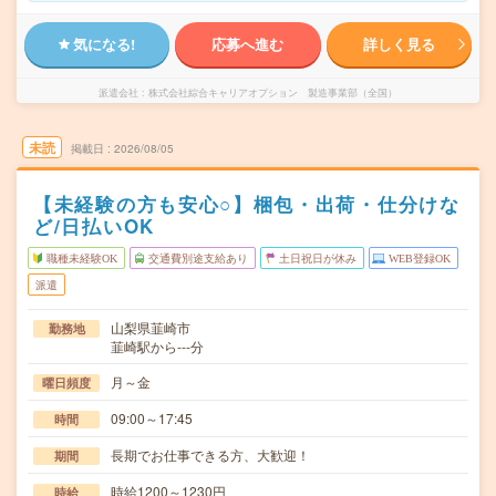
気になる!
応募へ進む
詳しく見る
派遣会社
株式会社綜合キャリアオプション 製造事業部（全国）
未読
掲載日
2026/08/05
【未経験の方も安心○】梱包・出荷・仕分けな
ど/日払いOK
職種未経験OK
交通費別途支給あり
土日祝日が休み
WEB登録OK
派遣
山梨県韮崎市
勤務地
韮崎駅から---分
月～金
曜日頻度
09:00～17:45
時間
長期でお仕事できる方、大歓迎！
期間
時給1200～1230円
時給