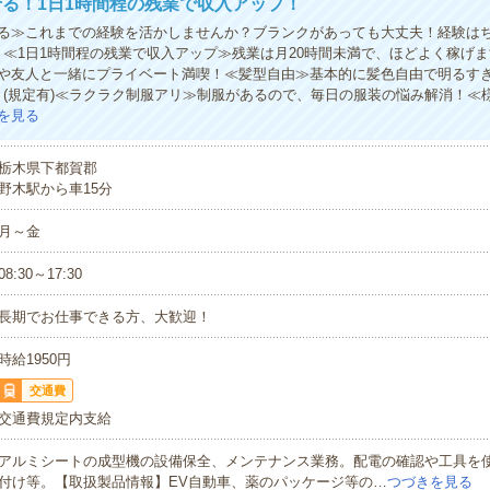
る！1日1時間程の残業で収入アップ！
る≫これまでの経験を活かしませんか？ブランクがあっても大丈夫！経験は
！≪1日1時間程の残業で収入アップ≫残業は月20時間未満で、ほどよく稼げ
や友人と一緒にプライベート満喫！≪髪型自由≫基本的に髪色自由で明るす
！(規定有)≪ラクラク制服アリ≫制服があるので、毎日の服装の悩み解消！≪
を見る
栃木県下都賀郡
野木駅から車15分
月～金
08:30～17:30
長期でお仕事できる方、大歓迎！
時給1950円
交通費
交通費規定内支給
アルミシートの成型機の設備保全、メンテナンス業務。配電の確認や工具を
付け等。【取扱製品情報】EV自動車、薬のパッケージ等の…
つづきを見る