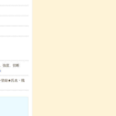
。強度、切断
る
ン登録★氏名・職