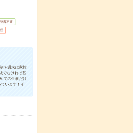
歴書不要
煙
日制≫週末は家族
抜でなければ基
初めての仕事だけ
っています！イ