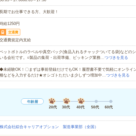
長期でお仕事できる方、大歓迎！
時給1250円
交通費
交通費規定内支給
ペットボトルのラベルや真空パック(食品入れるチャックついてる袋)などの
いる会社です。○製品の集荷・出荷準備、ピッキング業務…
つづきを見る
◆未経験OK！〇まずは事前登録だけでもOK！履歴書不要で気軽にオンライ
種などを入力するだけ★オシゴトただいま少しずつ増加中…
つづきを見る
年齢層
20代
30代
40代
50代
60代
株式会社綜合キャリアオプション 製造事業部（全国）