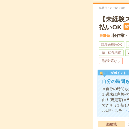
掲載日
2026/08/06
【未経験
払いOK
派
軽作業・
派遣先
職種未経験OK
40～50代活躍
電話対応なし
ここがポイント
自分の時間
≪自分の時間も
≫週末は家族や
由！(規定有)
できそう≫新し
ルUP・ステ…
勤務地