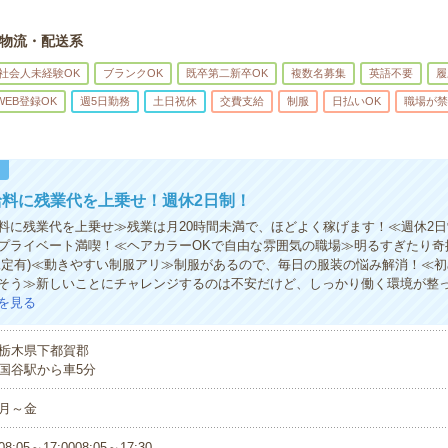
物流・配送系
社会人未経験OK
ブランクOK
既卒第二新卒OK
複数名募集
英語不要
履
WEB登録OK
週5日勤務
土日祝休
交費支給
制服
日払いOK
職場が禁
！
給料に残業代を上乗せ！週休2日制！
料に残業代を上乗せ≫残業は月20時間未満で、ほどよく稼げます！≪週休2
プライベート満喫！≪ヘアカラーOKで自由な雰囲気の職場≫明るすぎたり奇
規定有)≪動きやすい制服アリ≫制服があるので、毎日の服装の悩み解消！≪
そう≫新しいことにチャレンジするのは不安だけど、しっかり働く環境が整
を見る
栃木県下都賀郡
国谷駅から車5分
月～金
08:05～17:0008:05～17:30