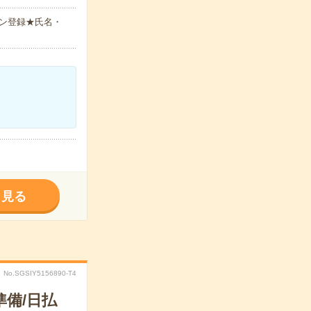
ン登録★氏名・
く見る
No.SGSIY5156890-T4
備/日払