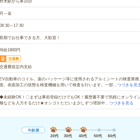
野木駅から車15分
月～金
08:30～17:30
長期でお仕事できる方、大歓迎！
時給1800円
交通費
交通費規定内支給
EV自動車のコイル。薬のパッケージ等に使用されるアルミシートの検査業務
面、表面加工の状態を検査機械を用いて検査を行います。一部…
つづきを見
◆未経験OK！〇まずは事前登録だけでもOK！履歴書不要で気軽にオンライ
種などを入力するだけ★オシゴトただいま少しずつ増加中…
つづきを見る
年齢層
20代
30代
40代
50代
60代