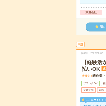
派遣会社
気
未読
掲載日
2026/08/06
【経験活
払いOK
派
軽作業・
派遣先
ブランクOK
複
交費支給
制服
ここがポイント