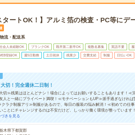
スタートOK！】アルミ箔の検査・PC等にデー
遣
物流・配送系
社会人未経験OK
ブランクOK
既卒第二新卒OK
複数名募集
英語不要
履
WEB登録OK
週5日勤務
土日祝休
残業少
交費支給
制服
日払いOK
！
も大切！完全週休二日制！
大切≫残業はほとんどナシ！場合によってはお願いすることもあります！≪
友人と一緒にプライベート満喫！≪モチベーションもUP≫派手過ぎなければ
≪ラクラク制服アリ≫制服があるので、毎日の服装の悩み解消！≪初めての仕
いことにチャレンジするのは不安だけど、しっかり働く環境が整っています
つづきを見る
栃木県下都賀郡