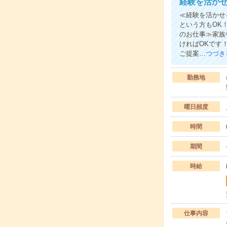
経験を活かせ
≪経験を活かせ
という方もOK
のお仕事≫家族
ければOKです
ご提案…
つづき
勤務地
曜日頻度
時間
期間
時給
仕事内容