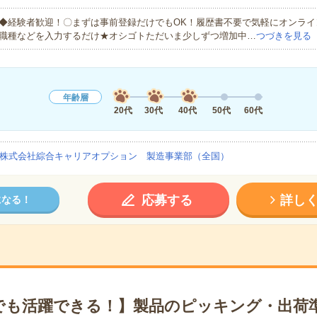
◆経験者歓迎！〇まずは事前登録だけでもOK！履歴書不要で気軽にオンライ
職種などを入力するだけ★オシゴトただいま少しずつ増加中…
つづきを見る
年齢層
20代
30代
40代
50代
60代
株式会社綜合キャリアオプション 製造事業部（全国）
応募する
詳し
になる！
でも活躍できる！】製品のピッキング・出荷準