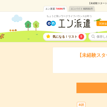
【未経験スタート
エン派遣
74686
件
エンバイト
82531
件
ちょうど良いワークライフバランスが叶う
関東版
気になる！リスト
0
保存し
【未経験スタ
未読