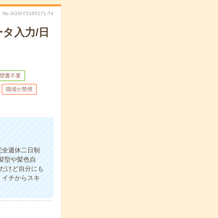
No.SGSIY5185171-T4
タ入力/日
歴書不要
職場が禁煙
完全週休二日制
髪型や髪色自
事だけど自分にも
！イチからスキ