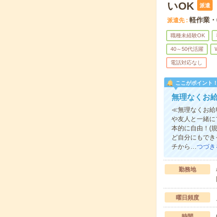
いOK
派遣
軽作業・
派遣先
職種未経験OK
40～50代活躍
電話対応なし
ここがポイント
無理なくお
≪無理なくお給
や友人と一緒に
本的に自由！(
ど自分にもでき
チから…
つづき
勤務地
曜日頻度
時間