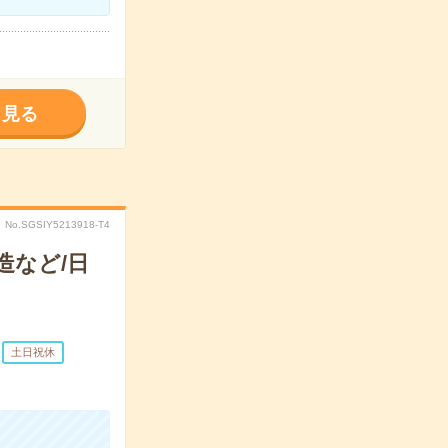
く見る
No.SGSIY5213918-T4
造など/日
土日祝休