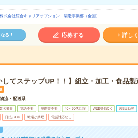
株式会社綜合キャリアオプション 製造事業部（全国）
応募する
詳し
になる！
かしてステップUP！！】組立・加工・食品製
遣
物流・配送系
数名募集
英語不要
履歴書不要
40～50代活躍
WEB登録OK
週5日勤務
日払いOK
職場が禁煙
電話対応なし
！