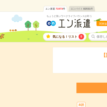
エン派遣
71573
件
エンバイト
82531
件
ちょうど良いワークライフバランスが叶う
関東版
気になる！リスト
0
保存し
【
未読