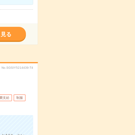
く見る
No.SGSIY5214439-T4
費支給
制服