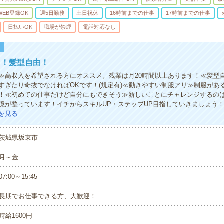
WEB登録OK
週5日勤務
土日祝休
16時前までの仕事
17時前までの仕事
日払いOK
職場が禁煙
電話対応なし
！
る！髪型自由！
≫高収入を希望される方にオススメ。残業は月20時間以上あります！≪髪型
すぎたり奇抜でなければOKです！(規定有)≪動きやすい制服アリ≫制服があ
！≪初めての仕事だけど自分にもできそう≫新しいことにチャレンジするの
境が整っています！イチからスキルUP・ステップUP目指していきましょう
を見る
茨城県坂東市
月～金
07:00～15:45
長期でお仕事できる方、大歓迎！
時給1600円