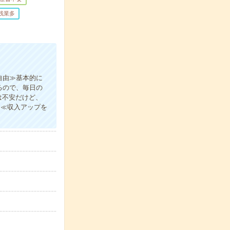
残業多
自由≫基本的に
るので、毎日の
は不安だけど、
！≪収入アップを