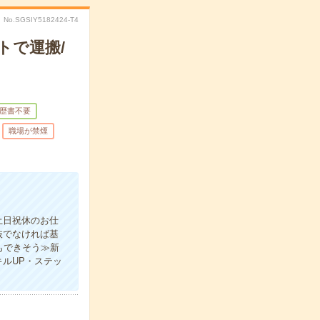
No.SGSIY5182424-T4
トで運搬/
歴書不要
職場が禁煙
土日祝休のお仕
抜でなければ基
もできそう≫新
ルUP・ステッ