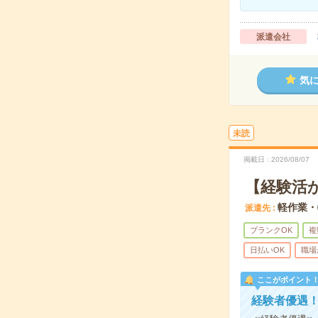
派遣会社
気
未読
掲載日
2026/08/07
【経験活
軽作業・
派遣先
ブランクOK
複
日払いOK
職場
ここがポイント
経験者優遇