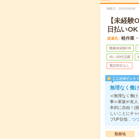
掲載日
2026/08/08
【未経験
日払いOK
軽作業・
派遣先
職種未経験OK
40～50代活躍
電話対応なし
ここがポイント
無理なく働
≪無理なく働け
事≫家族や友人
本的に自由！(
しいことにチャ
プUP目指…
つ
勤務地