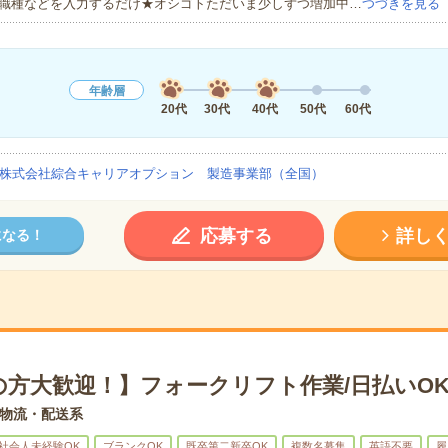
職種などを入力するだけ★オシゴトただいま少しずつ増加中…
つづきを見る
年齢層
20代
30代
40代
50代
60代
株式会社綜合キャリアオプション 製造事業部（全国）
応募する
詳し
になる！
の方大歓迎！】フォークリフト作業/日払いO
物流・配送系
社会人未経験OK
ブランクOK
既卒第二新卒OK
複数名募集
英語不要
履