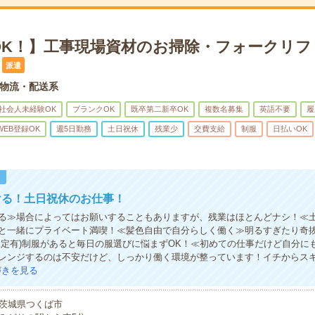
OK！】工事現場資材のお掃除・フォークリフ
派遣
物流・配送系
社会人未経験OK
ブランクOK
既卒第二新卒OK
複数名募集
英語不要
履
WEB登録OK
週5日勤務
土日祝休
残業少
交費支給
制服
日払いOK
！
ける！土日祝休のお仕事！
る≫場合によってはお願いすることもありますが、残業はほとんどナシ！≪
と一緒にプライベート満喫！≪髪色自由で自分らしく働く≫明るすぎたり奇
規定有)制服があると毎日の服選びに悩まずOK！≪初めての仕事だけど自分に
レンジするのは不安だけど、しっかり働く環境が整っています！イチからスキ
づきを見る
茨城県つくば市