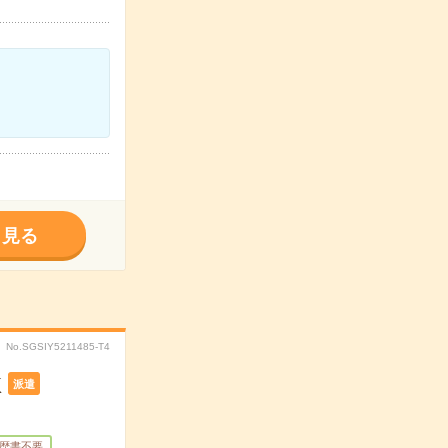
く見る
No.SGSIY5211485-T4
K
派遣
歴書不要