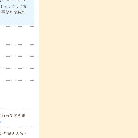
っとだけ…とい
す！≪ラクラク制
た事などがあれ
て行って頂きま
る
ン登録★氏名・