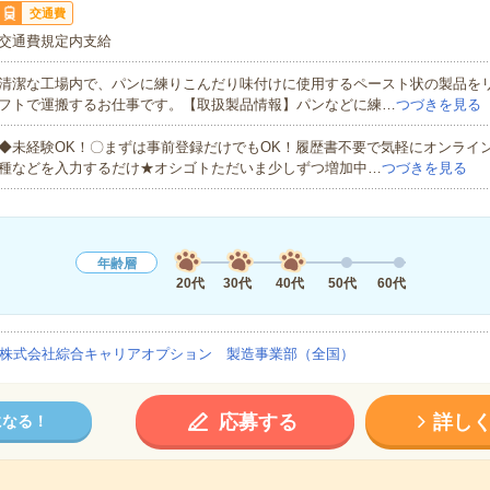
交通費
交通費規定内支給
清潔な工場内で、パンに練りこんだり味付けに使用するペースト状の製品を
フトで運搬するお仕事です。【取扱製品情報】パンなどに練…
つづきを見る
◆未経験OK！〇まずは事前登録だけでもOK！履歴書不要で気軽にオンライ
種などを入力するだけ★オシゴトただいま少しずつ増加中…
つづきを見る
年齢層
20代
30代
40代
50代
60代
株式会社綜合キャリアオプション 製造事業部（全国）
応募する
詳し
になる！