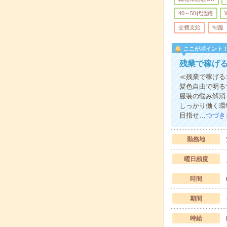
40～50代活躍
交費支給
制服
ここがポイント
残業で稼げ
≪残業で稼げる
髪色自由で明る
服装の悩み解消
しっかり働く環
目指せ…
つづき
勤務地
曜日頻度
時間
期間
時給