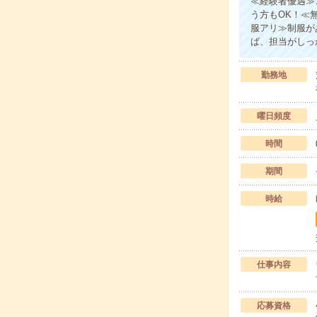
≪経験者優遇≫
う方もOK！≪
服アリ≫制服が
ば、担当がしっ
勤務地
曜日頻度
時間
期間
時給
仕事内容
応募資格