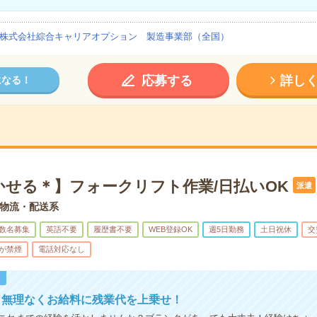
株式会社綜合キャリアオプション 製造事業部（全国）
応募する
詳し
になる！
かせる＊】フォークリフト作業/日払いOK
派遣
物流・配送系
数名募集
英語不要
履歴書不要
WEB登録OK
週5日勤務
土日祝休
交
が禁煙
電話対応なし
！
！無理なくお給料に残業代を上乗せ！