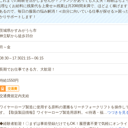
これまでの経験を活かしませんか？ブランクがあっても大丈夫！経験はちょ
無理なくお給料に残業代を上乗せ≫残業は月20時間未満で、ほどよく稼げま
あるので、毎日の服装の悩み解消！≪自分に向いている仕事が探せる≫困っ
かりサポートします！
茨城県かすみがうら市
神立駅から徒歩15分
月～金
08:30～17:3021:15～06:15
長期でお仕事できる方、大歓迎！
時給1550円
交通費
交通費規定内支給
ワイヤーロープ製造に使用する原料の運搬をリーチフォークリフトを操作し
す。【取扱製品情報】ワイヤーロープ製造用原料。≪待遇・福…
つづきを見
◆経験者歓迎！〇まずは事前登録だけでもOK！履歴書不要で気軽にオンライ