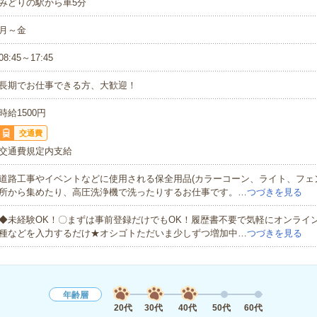
みどりの駅から車5分
月～金
08:45～17:45
長期でお仕事できる方、大歓迎！
時給1500円
交通費
交通費規定内支給
道路工事やイベントなどに使用される保全用品(カラーコーン、ライト、フェ
所から集めたり、高圧洗浄機で洗ったりするお仕事です。…
つづきを見る
◆未経験OK！〇まずは事前登録だけでもOK！履歴書不要で気軽にオンライ
種などを入力するだけ★オシゴトただいま少しずつ増加中…
つづきを見る
年齢層
20代
30代
40代
50代
60代