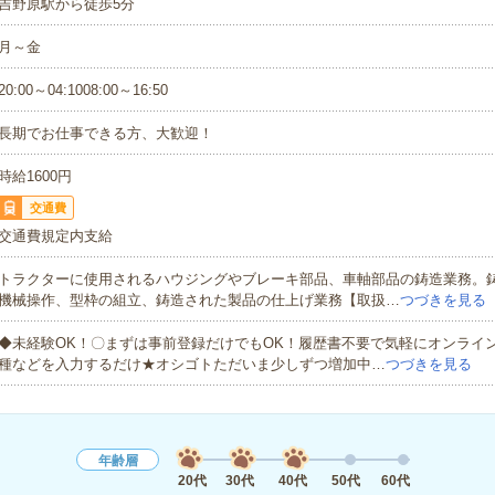
吉野原駅から徒歩5分
月～金
20:00～04:1008:00～16:50
長期でお仕事できる方、大歓迎！
時給1600円
交通費
交通費規定内支給
トラクターに使用されるハウジングやブレーキ部品、車軸部品の鋳造業務。
機械操作、型枠の組立、鋳造された製品の仕上げ業務【取扱…
つづきを見る
◆未経験OK！〇まずは事前登録だけでもOK！履歴書不要で気軽にオンライ
種などを入力するだけ★オシゴトただいま少しずつ増加中…
つづきを見る
年齢層
20代
30代
40代
50代
60代