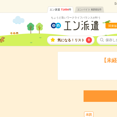
【
エン派遣
71454
件
エンバイト
82531
件
ちょうど良いワークライフバランスが叶う
関東版
気になる！リスト
0
保存し
【未経
未読