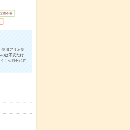
歴書不要
し
い制服アリ≫制
るのは不安だけ
ょう！≪自分に向