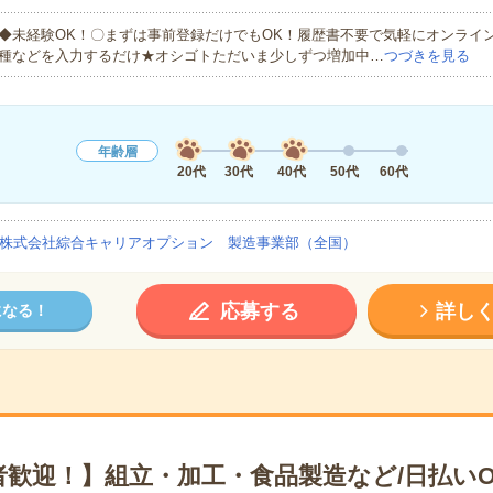
◆未経験OK！〇まずは事前登録だけでもOK！履歴書不要で気軽にオンライ
種などを入力するだけ★オシゴトただいま少しずつ増加中…
つづきを見る
年齢層
20代
30代
40代
50代
60代
株式会社綜合キャリアオプション 製造事業部（全国）
応募する
詳し
になる！
者歓迎！】組立・加工・食品製造など/日払いO