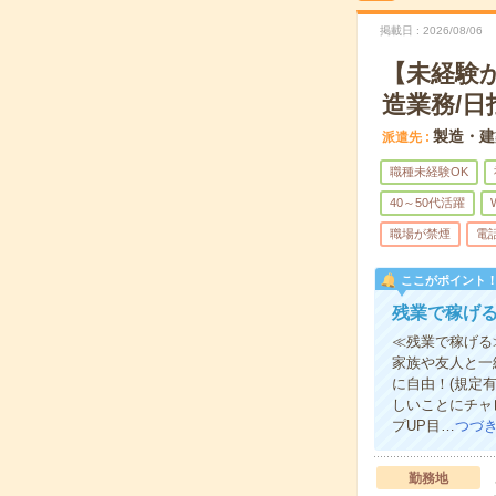
掲載日
2026/08/06
【未経験
造業務/日
製造・建
派遣先
職種未経験OK
40～50代活躍
職場が禁煙
電
ここがポイント
残業で稼げ
≪残業で稼げる
家族や友人と一
に自由！(規定
しいことにチャ
プUP目…
つづ
勤務地