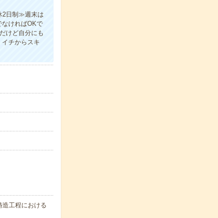
休2日制≫週末は
なければOKで
事だけど自分にも
！イチからスキ
鋳造工程における