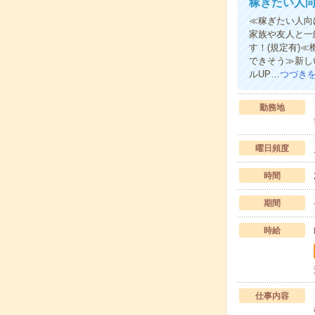
稼ぎたい人向
≪稼ぎたい人向
家族や友人と一
す！(規定有)
できそう≫新し
ルUP…
つづき
勤務地
曜日頻度
時間
期間
時給
仕事内容