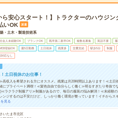
から安心スタート！】トラクターのハウジン
払いOK
派遣
築・土木・製造技術系
社会人未経験OK
ブランクOK
既卒第二新卒OK
複数名募集
英語不要
履
WEB登録OK
週5日勤務
土日祝休
残業多
交費支給
駅歩5分
制服
話対応なし
！
る！土日祝休のお仕事！
≫高収入を希望される方にオススメ。残業は月20時間以上あります！≪土日
緒にプライベート満喫！≪髪色自由で自分らしく働く≫明るすぎたり奇抜で
有)≪ラクラク制服アリ≫制服があるので、毎日の服装の悩み解消！≪未経験
レンジするのは不安だけど、しっかり働く環境が整っています！イチからスキ
きを見る
さいたま市北区