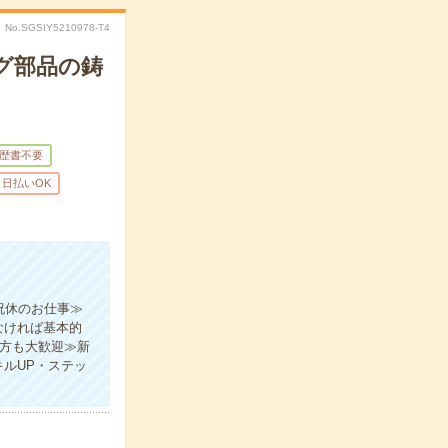
No.SGSIY5210978-T4
グ部品の鋳
歴書不要
日払いOK
祝休のお仕事≫
なければ基本的
の方も大歓迎≫新
ルUP・ステッ