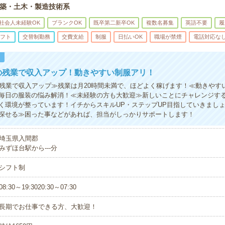
築・土木・製造技術系
社会人未経験OK
ブランクOK
既卒第二新卒OK
複数名募集
英語不要
履
フト
交替制勤務
交費支給
制服
日払いOK
職場が禁煙
電話対応な
！
の残業で収入アップ！動きやすい制服アリ！
の残業で収入アップ≫残業は月20時間未満で、ほどよく稼げます！≪動きやす
毎日の服装の悩み解消！≪未経験の方も大歓迎≫新しいことにチャレンジす
く環境が整っています！イチからスキルUP・ステップUP目指していきまし
探せる≫困った事などがあれば、担当がしっかりサポートします！
埼玉県入間郡
みずほ台駅から---分
シフト制
08:30～19:3020:30～07:30
長期でお仕事できる方、大歓迎！