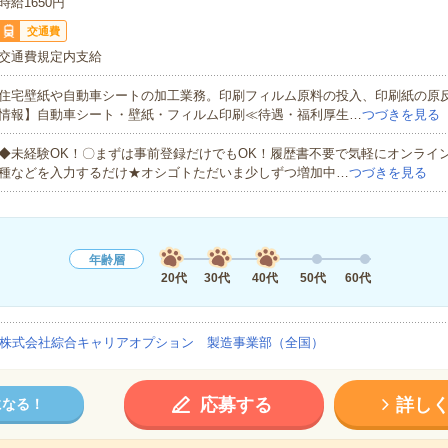
時給1650円
交通費
交通費規定内支給
住宅壁紙や自動車シートの加工業務。印刷フィルム原料の投入、印刷紙の原
情報】自動車シート・壁紙・フィルム印刷≪待遇・福利厚生…
つづきを見る
◆未経験OK！〇まずは事前登録だけでもOK！履歴書不要で気軽にオンライ
種などを入力するだけ★オシゴトただいま少しずつ増加中…
つづきを見る
年齢層
20代
30代
40代
50代
60代
株式会社綜合キャリアオプション 製造事業部（全国）
応募する
詳し
になる！