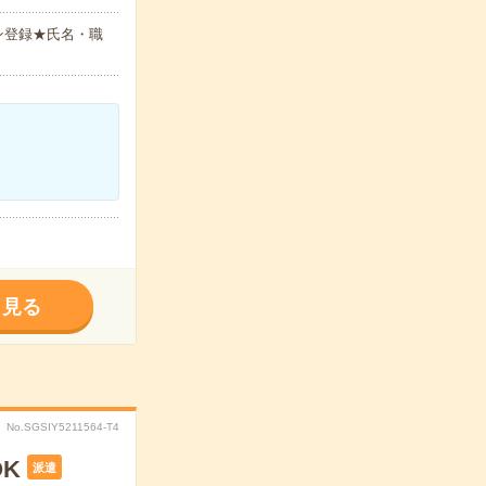
ン登録★氏名・職
く見る
No.SGSIY5211564-T4
K
派遣