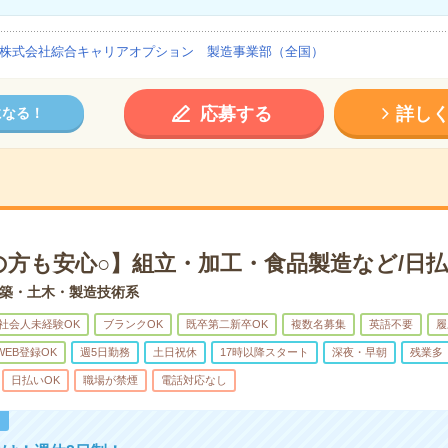
株式会社綜合キャリアオプション 製造事業部（全国）
応募する
詳し
になる！
の方も安心○】組立・加工・食品製造など/日払
築・土木・製造技術系
社会人未経験OK
ブランクOK
既卒第二新卒OK
複数名募集
英語不要
履
WEB登録OK
週5日勤務
土日祝休
17時以降スタート
深夜・早朝
残業多
日払いOK
職場が禁煙
電話対応なし
！