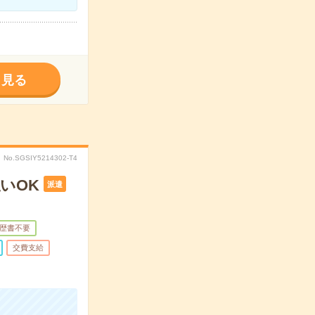
く見る
No.SGSIY5214302-T4
いOK
派遣
歴書不要
交費支給