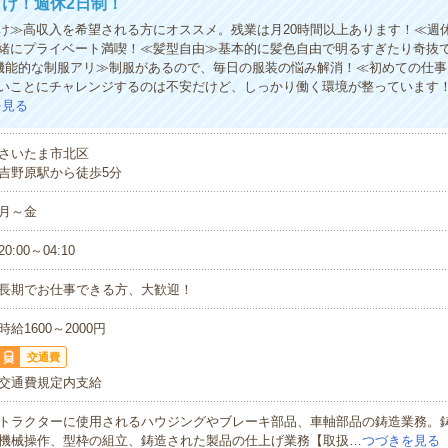
け！週休2日制！
け≫高収入を希望される方にオススメ。残業は月20時間以上あります！≪週
緒にプライベート満喫！≪髪型自由≫基本的に髪色自由で明るすぎたり奇抜で
≪機能的な制服アリ≫制服があるので、毎日の服装の悩み解消！≪初めての仕
いことにチャレンジするのは不安だけど、しっかり働く環境が整っています
を見る
さいたま市北区
吉野原駅から徒歩5分
月～金
20:00～04:10
長期でお仕事できる方、大歓迎！
時給1600～2000円
交通費
交通費規定内支給
トラクターに使用されるハウジングやブレーキ部品、車軸部品の鋳造業務。
機械操作、型枠の組立、鋳造された製品の仕上げ業務【取扱…
つづきを見る