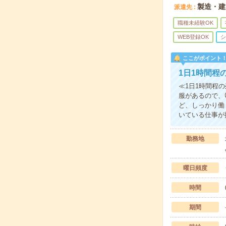
製造・建
派遣先
職種未経験OK
WEB登録OK
シ
ここがポイント
1日1時間程
≪1日1時間程
服があるので、
ど、しっかり働
いている仕事が
勤務地
曜日頻度
時間
期間