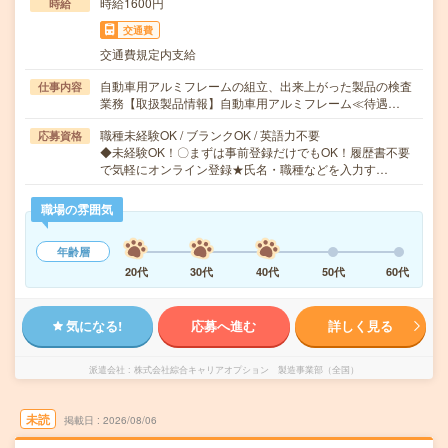
時給1600円
時給
交通費
交通費規定内支給
自動車用アルミフレームの組立、出来上がった製品の検査
仕事内容
業務【取扱製品情報】自動車用アルミフレーム≪待遇…
職種未経験OK / ブランクOK / 英語力不要
応募資格
◆未経験OK！〇まずは事前登録だけでもOK！履歴書不要
で気軽にオンライン登録★氏名・職種などを入力す…
職場の雰囲気
年齢層
20代
30代
40代
50代
60代
気になる!
応募へ進む
詳しく見る
派遣会社
株式会社綜合キャリアオプション 製造事業部（全国）
未読
掲載日
2026/08/06