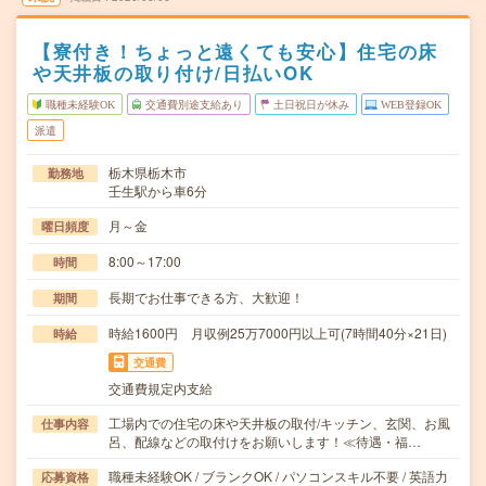
【寮付き！ちょっと遠くても安心】住宅の床
や天井板の取り付け/日払いOK
職種未経験OK
交通費別途支給あり
土日祝日が休み
WEB登録OK
派遣
栃木県栃木市
勤務地
壬生駅から車6分
月～金
曜日頻度
8:00～17:00
時間
長期でお仕事できる方、大歓迎！
期間
時給1600円 月収例25万7000円以上可(7時間40分×21日)
時給
交通費
交通費規定内支給
工場内での住宅の床や天井板の取付/キッチン、玄関、お風
仕事内容
呂、配線などの取付けをお願いします！≪待遇・福…
職種未経験OK / ブランクOK / パソコンスキル不要 / 英語力
応募資格