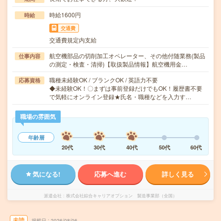
時給1600円
時給
交通費
交通費規定内支給
航空機部品の切削加工オペレーター、その他付随業務(製品
仕事内容
の測定・検査・清掃)【取扱製品情報】航空機用金…
職種未経験OK / ブランクOK / 英語力不要
応募資格
◆未経験OK！〇まずは事前登録だけでもOK！履歴書不要
で気軽にオンライン登録★氏名・職種などを入力す…
職場の雰囲気
年齢層
20代
30代
40代
50代
60代
気になる!
応募へ進む
詳しく見る
派遣会社
株式会社綜合キャリアオプション 製造事業部（全国）
未読
掲載日
2026/08/06