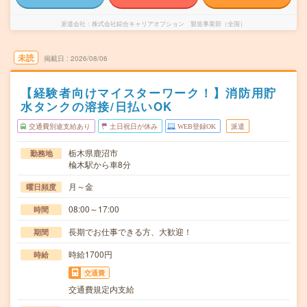
派遣会社
株式会社綜合キャリアオプション 製造事業部（全国）
未読
掲載日
2026/08/06
【経験者向けマイスターワーク！】消防用貯
水タンクの溶接/日払いOK
交通費別途支給あり
土日祝日が休み
WEB登録OK
派遣
栃木県鹿沼市
勤務地
楡木駅から車8分
月～金
曜日頻度
08:00～17:00
時間
長期でお仕事できる方、大歓迎！
期間
時給1700円
時給
交通費
交通費規定内支給