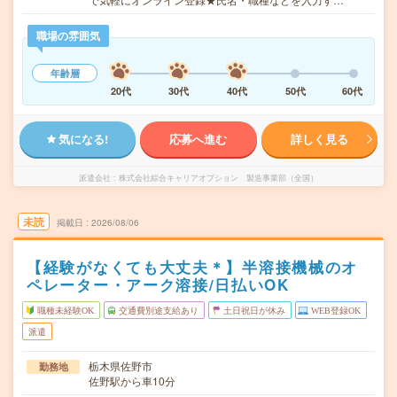
職場の雰囲気
年齢層
20代
30代
40代
50代
60代
気になる!
応募へ進む
詳しく見る
派遣会社
株式会社綜合キャリアオプション 製造事業部（全国）
未読
掲載日
2026/08/06
【経験がなくても大丈夫＊】半溶接機械のオ
ペレーター・アーク溶接/日払いOK
職種未経験OK
交通費別途支給あり
土日祝日が休み
WEB登録OK
派遣
栃木県佐野市
勤務地
佐野駅から車10分