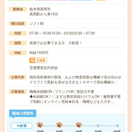
栃木県真岡市
勤務地
真岡駅から車10分
シフト制
曜日頻度
07:30～15:3015:30～23:3023:30～07:30
時間
長期でお仕事できる方、大歓迎！
期間
時給1550円
時給
交通費
交通費規定内支給
熱対策材素材の製造、および検査樹脂を機械で混ぜ合わせ
仕事内容
ドラフトで黒鉛を混ぜる大きなミキサーで混合機械や…
職種未経験OK / ブランクOK / 英語力不要
応募資格
◆未経験OK！〇まずは事前登録だけでもOK！履歴書不要
で気軽にオンライン登録★氏名・職種などを入力す…
職場の雰囲気
年齢層
20代
30代
40代
50代
60代