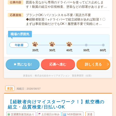
図面を見ながら専用のドライバーを使ってビス止めしま
仕事内容
す！動翼の組立や目視検査、塗装などの部署があります…
ブランクOK / パソコンスキル不要 / 英語力不要
応募資格
◆経験者歓迎！※ドライバーで組立経験があれば歓迎！〇
まずは事前登録だけでもOK！履歴書不要で気軽にオ…
職場の雰囲気
年齢層
20代
30代
40代
50代
60代
気になる!
応募へ進む
詳しく見る
派遣会社
株式会社綜合キャリアオプション 製造事業部（全国）
未読
掲載日
2026/08/07
【経験者向けマイスターワーク！】航空機の
組立・品質検査/日払いOK
交通費別途支給あり
土日祝日が休み
WEB登録OK
派遣