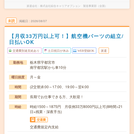
派遣会社
株式会社綜合キャリアオプション 製造事業部（全国）
未読
掲載日
2026/08/07
【月収33万円以上可！】航空機パーツの組立/
日払いOK
交通費別途支給あり
土日祝日が休み
WEB登録OK
派遣
栃木県宇都宮市
勤務地
南宇都宮駅から車10分
月～金
曜日頻度
(2交替)8:00～17:00、19:00～翌4:00
時間
長期でお仕事できる方、大歓迎！
期間
時給1500～1875円 月収例33万8000円以上可(8時間×21
時給
日+残業・深夜手当)
交通費
交通費規定内支給