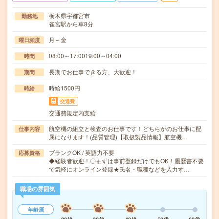
栃木県宇都宮市
勤務地
雀宮駅から車8分
月～金
曜日頻度
08:00～17:0019:00～04:00
時間
長期でお仕事できる方、大歓迎！
期間
時給1500円
時給
交通費
交通費規定内支給
航空機の組立と検査のお仕事です！どちらかのお仕事に配
仕事内容
属になります！(品質管理)【取扱製品情報】航空機…
ブランクOK / 英語力不要
応募資格
◆経験者歓迎！〇まずは事前登録だけでもOK！履歴書不要
で気軽にオンライン登録★氏名・職種などを入力す…
職場の雰囲気
年齢層