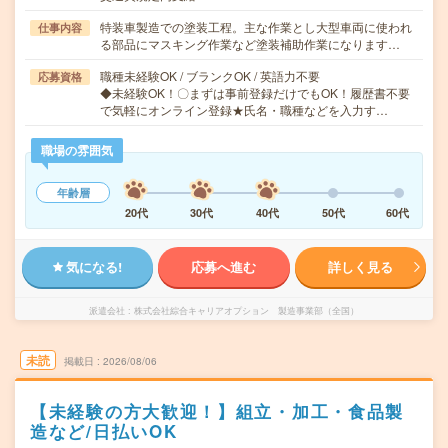
特装車製造での塗装工程。主な作業とし大型車両に使われ
仕事内容
る部品にマスキング作業など塗装補助作業になります…
職種未経験OK / ブランクOK / 英語力不要
応募資格
◆未経験OK！〇まずは事前登録だけでもOK！履歴書不要
で気軽にオンライン登録★氏名・職種などを入力す…
職場の雰囲気
年齢層
20代
30代
40代
50代
60代
気になる!
応募へ進む
詳しく見る
派遣会社
株式会社綜合キャリアオプション 製造事業部（全国）
未読
掲載日
2026/08/06
【未経験の方大歓迎！】組立・加工・食品製
造など/日払いOK