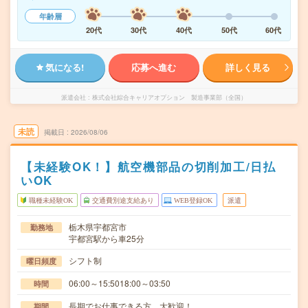
年齢層
20代
30代
40代
50代
60代
気になる!
応募へ進む
詳しく見る
派遣会社
株式会社綜合キャリアオプション 製造事業部（全国）
未読
掲載日
2026/08/06
【未経験OK！】航空機部品の切削加工/日払
いOK
職種未経験OK
交通費別途支給あり
WEB登録OK
派遣
栃木県宇都宮市
勤務地
宇都宮駅から車25分
シフト制
曜日頻度
06:00～15:5018:00～03:50
時間
長期でお仕事できる方、大歓迎！
期間