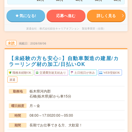
気になる!
応募へ進む
詳しく見る
派遣会社
株式会社綜合キャリアオプション 製造事業部（全国）
未読
掲載日
2026/08/06
【未経験の方も安心○】自動車製造の建屋/カ
ラーリング材の加工/日払いOK
職種未経験OK
交通費別途支給あり
土日祝日が休み
WEB登録OK
派遣
栃木県河内郡
勤務地
石橋(栃木県)駅から車15分
月～金
曜日頻度
08:00～17:0020:00～05:00
時間
長期でお仕事できる方、大歓迎！
期間