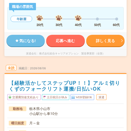
職場の雰囲気
年齢層
20代
30代
40代
50代
60代
気になる!
応募へ進む
詳しく見る
派遣会社
株式会社綜合キャリアオプション 製造事業部（全国）
未読
掲載日
2026/08/06
【経験活かしてステップUP！！】アルミ切り
くずのフォークリフト運搬/日払いOK
交通費別途支給あり
土日祝日が休み
WEB登録OK
派遣
栃木県小山市
勤務地
小山駅から車10分
月～金
曜日頻度