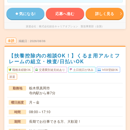
気になる!
応募へ進む
詳しく見る
派遣会社
株式会社綜合キャリアオプション 製造事業部（全国）
未読
掲載日
2026/08/06
【扶養控除内の相談OK！】くるま用アルミフ
レームの組立・検査/日払いOK
職種未経験OK
交通費別途支給あり
土日祝日が休み
WEB登録OK
派遣
栃木県真岡市
勤務地
寺内駅から車7分
月～金
曜日頻度
08:00～17:10
時間
長期でお仕事できる方、大歓迎！
期間