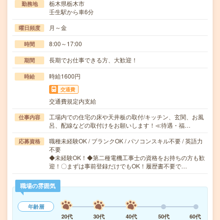
栃木県栃木市
勤務地
壬生駅から車6分
月～金
曜日頻度
8:00～17:00
時間
長期でお仕事できる方、大歓迎！
期間
時給1600円
時給
交通費
交通費規定内支給
工場内での住宅の床や天井板の取付/キッチン、玄関、お風
仕事内容
呂、配線などの取付けをお願いします！≪待遇・福…
職種未経験OK / ブランクOK / パソコンスキル不要 / 英語力
応募資格
不要
◆未経験OK！◆第二種電機工事士の資格をお持ちの方も歓
迎！〇まずは事前登録だけでもOK！履歴書不要で…
職場の雰囲気
年齢層
20代
30代
40代
50代
60代