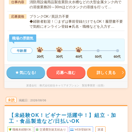
消防用設備用品製造業防火水槽などの大型金属タンク内で
仕事内容
の溶接業務20～30mほどのタンクの溶接を行って…
ブランクOK / 英語力不要
応募資格
◆経験者歓迎！〇まずは事前登録だけでもOK！履歴書不要
で気軽にオンライン登録★氏名・職種などを入力す…
職場の雰囲気
年齢層
20代
30代
40代
50代
60代
気になる!
応募へ進む
詳しく見る
派遣会社
株式会社綜合キャリアオプション 製造事業部（全国）
未読
掲載日
2026/08/06
【未経験OK！ビギナー活躍中！】組立・加
工・食品製造など/日払いOK
職種未経験OK
交通費別途支給あり
WEB登録OK
派遣