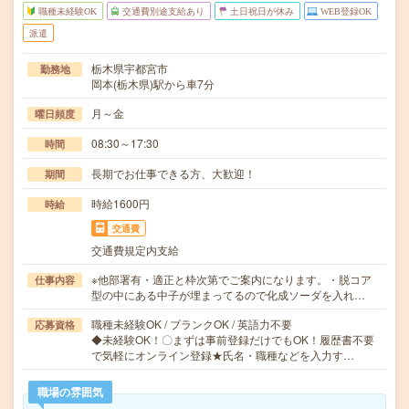
職種未経験OK
交通費別途支給あり
土日祝日が休み
WEB登録OK
派遣
栃木県宇都宮市
勤務地
岡本(栃木県)駅から車7分
月～金
曜日頻度
08:30～17:30
時間
長期でお仕事できる方、大歓迎！
期間
時給1600円
時給
交通費
交通費規定内支給
※他部署有・適正と枠次第でご案内になります。・脱コア
仕事内容
型の中にある中子が埋まってるので化成ソーダを入れ…
職種未経験OK / ブランクOK / 英語力不要
応募資格
◆未経験OK！〇まずは事前登録だけでもOK！履歴書不要
で気軽にオンライン登録★氏名・職種などを入力す…
職場の雰囲気