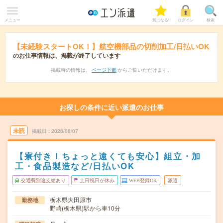
メニュー
気になる!
ログイン
検索
【未経験スタートOK！】航空機部品の切削加工/日払いOK
のお仕事情報は、掲載が終了しています
掲載時の情報は、
ページ下部
からご覧いただけます。
お探しの条件に近い派遣のお仕事
未読
掲載日
2026/08/07
【寮付き！ちょっと遠くても安心】組立・加
工・食品製造など/日払いOK
交通費別途支給あり
土日祝日が休み
WEB登録OK
派遣
栃木県大田原市
勤務地
野崎(栃木県)駅から車10分