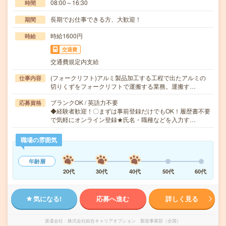
08:00～16:30
時間
長期でお仕事できる方、大歓迎！
期間
時給1600円
時給
交通費
交通費規定内支給
(フォークリフト)アルミ製品加工する工程で出たアルミの
仕事内容
切りくずをフォークリフトで運搬する業務。運搬す…
ブランクOK / 英語力不要
応募資格
◆経験者歓迎！〇まずは事前登録だけでもOK！履歴書不要
で気軽にオンライン登録★氏名・職種などを入力す…
職場の雰囲気
年齢層
20代
30代
40代
50代
60代
気になる!
応募へ進む
詳しく見る
派遣会社
株式会社綜合キャリアオプション 製造事業部（全国）