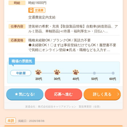
時給1600円
時給
交通費
交通費規定内支給
塗装材の希釈・充填【取扱製品情報】自動車(鋳造部品、ア
仕事内容
ルミ部品、車軸部品)≪待遇・福利厚生≫・日払い…
職種未経験OK / ブランクOK / 英語力不要
応募資格
◆未経験OK！〇まずは事前登録だけでもOK！履歴書不要
で気軽にオンライン登録★氏名・職種などを入力す…
職場の雰囲気
年齢層
20代
30代
40代
50代
60代
気になる!
応募へ進む
詳しく見る
派遣会社
株式会社綜合キャリアオプション 製造事業部（全国）
未読
掲載日
2026/08/06