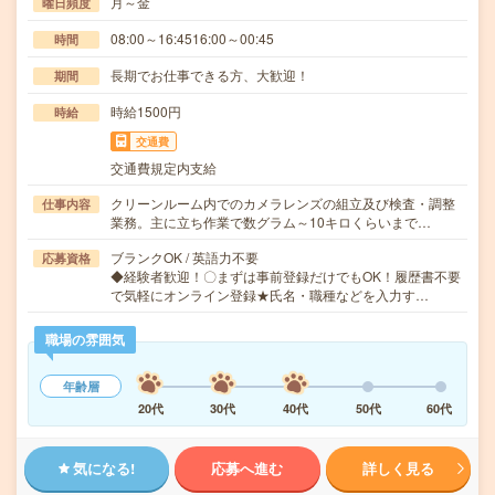
月～金
曜日頻度
08:00～16:4516:00～00:45
時間
長期でお仕事できる方、大歓迎！
期間
時給1500円
時給
交通費
交通費規定内支給
クリーンルーム内でのカメラレンズの組立及び検査・調整
仕事内容
業務。主に立ち作業で数グラム～10キロくらいまで…
ブランクOK / 英語力不要
応募資格
◆経験者歓迎！〇まずは事前登録だけでもOK！履歴書不要
で気軽にオンライン登録★氏名・職種などを入力す…
職場の雰囲気
年齢層
20代
30代
40代
50代
60代
気になる!
応募へ進む
詳しく見る