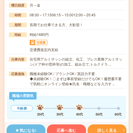
月～金
曜日頻度
08:30～17:1506:15～15:0012:00～20:45
時間
長期でお仕事できる方、大歓迎！
期間
時給1680円
時給
交通費
交通費規定内支給
住宅用アルミサッシの組立、化工、プレス業務アルミサッ
仕事内容
シ(ドア枠や窓枠等)の加工、組み立て;トルクドラ…
職種未経験OK / ブランクOK / 英語力不要
応募資格
◆未経験OK！〇まずは事前登録だけでもOK！履歴書不要
で気軽にオンライン登録★氏名・職種などを入力す…
職場の雰囲気
年齢層
20代
30代
40代
50代
60代
気になる!
応募へ進む
詳しく見る