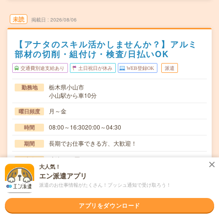
未読
掲載日
2026/08/06
【アナタのスキル活かしませんか？】アルミ
部材の切削・組付け・検査/日払いOK
交通費別途支給あり
土日祝日が休み
WEB登録OK
派遣
栃木県小山市
勤務地
小山駅から車10分
月～金
曜日頻度
08:00～16:3020:00～04:30
時間
長期でお仕事できる方、大歓迎！
期間
時給1600円
時給
大人気！
交通費
エン派遣アプリ
交通費規定内支給
派遣のお仕事情報がたくさん！プッシュ通知で受け取ろう！
(無資格業務)アルミ製品の切削・加工・検査・マシンオペ
仕事内容
アプリをダウンロード
レーター業務。アルミ製品に部品を組付け加工する…