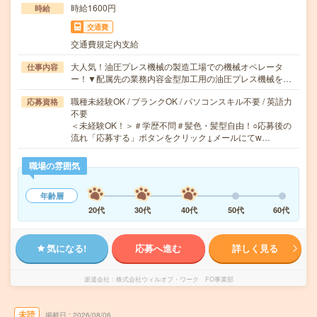
時給1600円
時給
交通費
交通費規定内支給
大人気！油圧プレス機械の製造工場での機械オペレータ
仕事内容
ー！▼配属先の業務内容金型加工用の油圧プレス機械を…
職種未経験OK / ブランクOK / パソコンスキル不要 / 英語力
応募資格
不要
＜未経験OK！＞＃学歴不問＃髪色・髪型自由！○応募後の
流れ「応募する」ボタンをクリック↓メールにてw…
職場の雰囲気
年齢層
20代
30代
40代
50代
60代
気になる!
応募へ進む
詳しく見る
派遣会社
株式会社ウィルオブ・ワーク FO事業部
未読
掲載日
2026/08/06