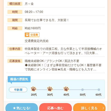
月～金
曜日頻度
08:20～17:00
時間
長期でお仕事できる方、大歓迎！
期間
時給1600円
時給
交通費
交通費規定内支給
特装車製造での溶接工程。主な作業として半溶接機械のオ
仕事内容
ペレーター・アーク溶接を行って頂きます。1日大隊…
職種未経験OK / ブランクOK / 英語力不要
応募資格
◆未経験OK！〇まずは事前登録だけでもOK！履歴書不要
で気軽にオンライン登録★氏名・職種などを入力す…
職場の雰囲気
年齢層
20代
30代
40代
50代
60代
気になる!
応募へ進む
詳しく見る