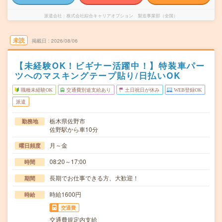
派遣会社
株式会社綜合キャリアオプション 製造事業部（全国）
未読
掲載日
2026/08/06
【未経験OK！ビギナー活躍中！】特装車パー
ツへのマスキングテープ貼り/日払いOK
職種未経験OK
交通費別途支給あり
土日祝日が休み
WEB登録OK
派遣
栃木県佐野市
勤務地
佐野駅から車10分
月～金
曜日頻度
08:20～17:00
時間
長期でお仕事できる方、大歓迎！
期間
時給1600円
時給
交通費
交通費規定内支給