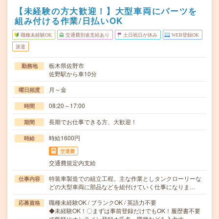
【未経験の方大歓迎！】大型車両にパーツを
組み付ける作業/日払いOK
職種未経験OK
交通費別途支給あり
土日祝日が休み
WEB登録OK
派遣
栃木県佐野市
勤務地
佐野駅から車10分
月～金
曜日頻度
08:20～17:00
時間
長期でお仕事できる方、大歓迎！
期間
時給1600円
時給
交通費
交通費規定内支給
特装車製造での組立工程。主な作業としタンクローリーな
仕事内容
どの大型車両に部品などを組付けていく仕事になりま…
職種未経験OK / ブランクOK / 英語力不要
応募資格
◆未経験OK！〇まずは事前登録だけでもOK！履歴書不要
で気軽にオンライン登録★氏名・職種などを入力す…