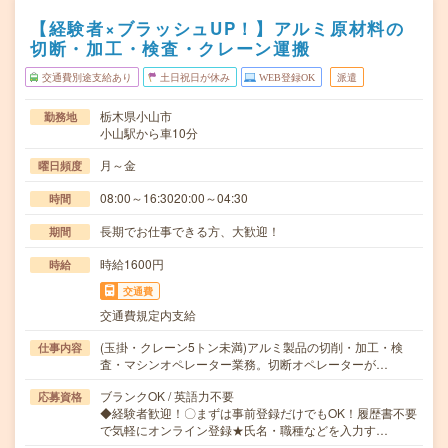
【経験者×ブラッシュUP！】アルミ原材料の
切断・加工・検査・クレーン運搬
交通費別途支給あり
土日祝日が休み
WEB登録OK
派遣
栃木県小山市
勤務地
小山駅から車10分
月～金
曜日頻度
08:00～16:3020:00～04:30
時間
長期でお仕事できる方、大歓迎！
期間
時給1600円
時給
交通費
交通費規定内支給
(玉掛・クレーン5トン未満)アルミ製品の切削・加工・検
仕事内容
査・マシンオペレーター業務。切断オペレーターが…
ブランクOK / 英語力不要
応募資格
◆経験者歓迎！〇まずは事前登録だけでもOK！履歴書不要
で気軽にオンライン登録★氏名・職種などを入力す…