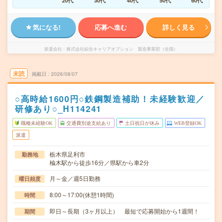
20代
30代
40代
50代
60代
気になる!
応募へ進む
詳しく見る
派遣会社
株式会社綜合キャリアオプション 製造事業部（全国）
未読
掲載日
2026/08/07
○高時給1600円○鉄鋼製造補助！未経験歓迎／
研修あり○_H114241
職種未経験OK
交通費別途支給あり
土日祝日が休み
WEB登録OK
派遣
栃木県足利市
勤務地
楡木駅から徒歩16分／県駅から車2分
月～金／週5日勤務
曜日頻度
8:00～17:00(休憩1時間)
時間
即日～長期（3ヶ月以上） 最短で応募開始から1週間！
期間