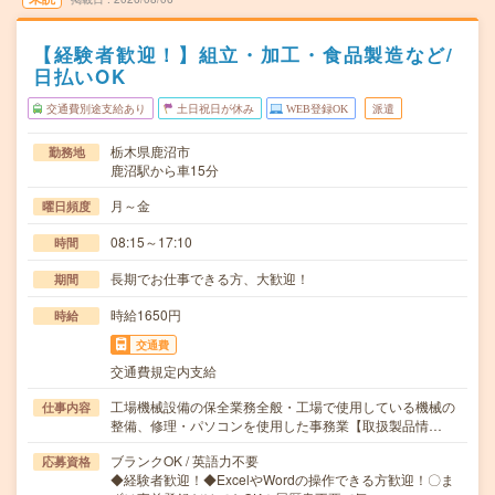
【経験者歓迎！】組立・加工・食品製造など/
日払いOK
交通費別途支給あり
土日祝日が休み
WEB登録OK
派遣
栃木県鹿沼市
勤務地
鹿沼駅から車15分
月～金
曜日頻度
08:15～17:10
時間
長期でお仕事できる方、大歓迎！
期間
時給1650円
時給
交通費
交通費規定内支給
工場機械設備の保全業務全般・工場で使用している機械の
仕事内容
整備、修理・パソコンを使用した事務業【取扱製品情…
ブランクOK / 英語力不要
応募資格
◆経験者歓迎！◆ExcelやWordの操作できる方歓迎！〇ま