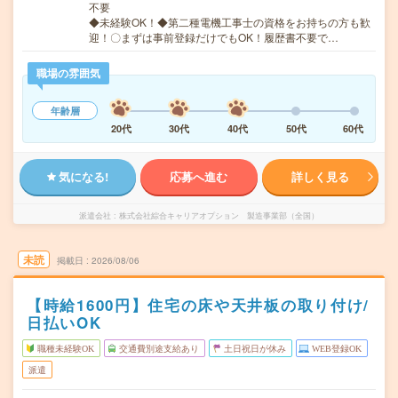
不要
◆未経験OK！◆第二種電機工事士の資格をお持ちの方も歓
迎！〇まずは事前登録だけでもOK！履歴書不要で…
職場の雰囲気
年齢層
20代
30代
40代
50代
60代
気になる!
応募へ進む
詳しく見る
派遣会社
株式会社綜合キャリアオプション 製造事業部（全国）
未読
掲載日
2026/08/06
【時給1600円】住宅の床や天井板の取り付け/
日払いOK
職種未経験OK
交通費別途支給あり
土日祝日が休み
WEB登録OK
派遣