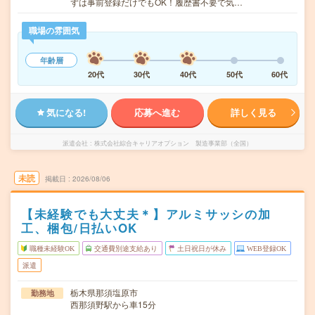
ずは事前登録だけでもOK！履歴書不要で気…
職場の雰囲気
年齢層
20代
30代
40代
50代
60代
気になる!
応募へ進む
詳しく見る
派遣会社
株式会社綜合キャリアオプション 製造事業部（全国）
未読
掲載日
2026/08/06
【未経験でも大丈夫＊】アルミサッシの加
工、梱包/日払いOK
職種未経験OK
交通費別途支給あり
土日祝日が休み
WEB登録OK
派遣
栃木県那須塩原市
勤務地
西那須野駅から車15分