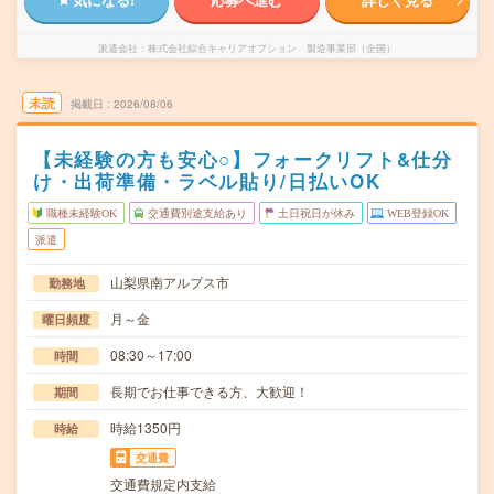
派遣会社
株式会社綜合キャリアオプション 製造事業部（全国）
未読
掲載日
2026/08/06
【未経験の方も安心○】フォークリフト&仕分
け・出荷準備・ラベル貼り/日払いOK
職種未経験OK
交通費別途支給あり
土日祝日が休み
WEB登録OK
派遣
山梨県南アルプス市
勤務地
月～金
曜日頻度
08:30～17:00
時間
長期でお仕事できる方、大歓迎！
期間
時給1350円
時給
交通費
交通費規定内支給