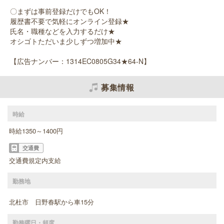
〇まずは事前登録だけでもOK！
履歴書不要で気軽にオンライン登録★
氏名・職種などを入力するだけ★
オシゴトただいま少しずつ増加中★
【広告ナンバー：1314EC0805G34★64-N】
募集情報
時給
時給1350～1400円
交通費
交通費規定内支給
勤務地
北杜市 日野春駅から車15分
勤務曜日・頻度