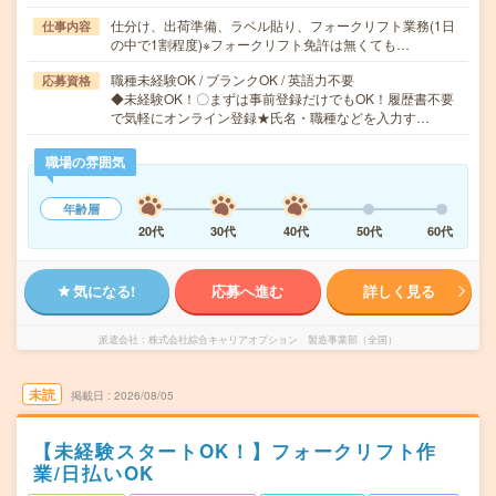
仕分け、出荷準備、ラベル貼り、フォークリフト業務(1日
仕事内容
の中で1割程度)※フォークリフト免許は無くても…
職種未経験OK / ブランクOK / 英語力不要
応募資格
◆未経験OK！〇まずは事前登録だけでもOK！履歴書不要
で気軽にオンライン登録★氏名・職種などを入力す…
職場の雰囲気
年齢層
20代
30代
40代
50代
60代
気になる!
応募へ進む
詳しく見る
派遣会社
株式会社綜合キャリアオプション 製造事業部（全国）
未読
掲載日
2026/08/05
【未経験スタートOK！】フォークリフト作
業/日払いOK