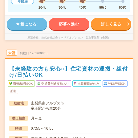
年齢層
20代
30代
40代
50代
60代
気になる!
応募へ進む
詳しく見る
派遣会社
株式会社綜合キャリアオプション 製造事業部（全国）
未読
掲載日
2026/08/05
【未経験の方も安心○】住宅資材の運搬・組付
け/日払いOK
職種未経験OK
交通費別途支給あり
土日祝日が休み
WEB登録OK
派遣
山梨県南アルプス市
勤務地
竜王駅から車20分
月～金
曜日頻度
07:55～16:55
時間