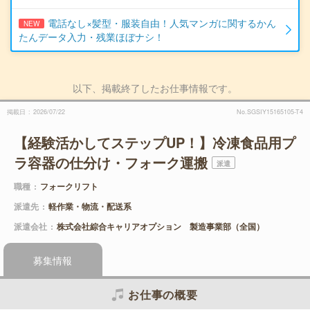
電話なし×髪型・服装自由！人気マンガに関するかん
NEW
たんデータ入力・残業ほぼナシ！
以下、掲載終了したお仕事情報です。
掲載日
2026/07/22
No.SGSIY15165105-T4
【経験活かしてステップUP！】冷凍食品用プ
ラ容器の仕分け・フォーク運搬
派遣
職種
フォークリフト
派遣先
軽作業・物流・配送系
派遣会社
株式会社綜合キャリアオプション 製造事業部（全国）
募集情報
お仕事の概要