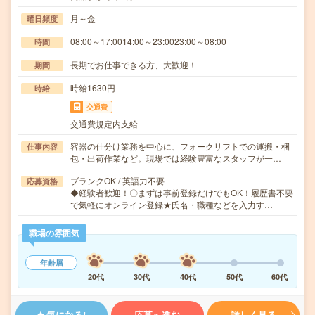
月～金
曜日頻度
08:00～17:0014:00～23:0023:00～08:00
時間
長期でお仕事できる方、大歓迎！
期間
時給1630円
時給
交通費
交通費規定内支給
容器の仕分け業務を中心に、フォークリフトでの運搬・梱
仕事内容
包・出荷作業など。現場では経験豊富なスタッフが一…
ブランクOK / 英語力不要
応募資格
◆経験者歓迎！〇まずは事前登録だけでもOK！履歴書不要
で気軽にオンライン登録★氏名・職種などを入力す…
職場の雰囲気
年齢層
20代
30代
40代
50代
60代
気になる!
応募へ進む
詳しく見る