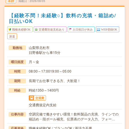
未読
掲載日
2026/08/05
【経験不問！未経験○】飲料の充填・箱詰め/
日払いOK
職種未経験OK
交通費別途支給あり
土日祝日が休み
WEB登録OK
派遣
山梨県北杜市
勤務地
日野春駅から車15分
月～金
曜日頻度
08:00～17:0019:00～05:00
時間
長期でお仕事できる方、大歓迎！
期間
時給1350～1400円
時給
交通費
交通費規定内支給
空調完備で働きやすい環境！飲料製品の充填、ラインでの
仕事内容
箱詰め・段ボール補充、伝票表のデータ入力、フォー…
職種未経験OK / ブランクOK / 英語力不要
応募資格