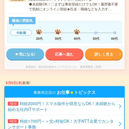
◆未経験OK！〇まずは事前登録だけでもOK！履歴書不要
で気軽にオンライン登録★氏名・職種などを入力す…
職場の雰囲気
年齢層
20代
30代
40代
50代
60代
気になる!
応募へ進む
詳しく見る
派遣会社
株式会社綜合キャリアオプション 製造事業部（全国）
8月6日(木)
新着!
お仕事
★
トピックス
事務局注目の
時給2000円！スマホ操作が得意ならOK！未経験から
NEW
始める社内ITサポート
時給1700円～＋交×時短OK！大手NTT企業でカンタ
NEW
ンサポート事務