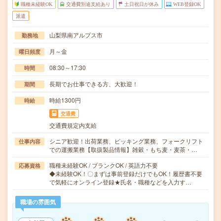
職種未経験OK
交通費別途支給あり
土日祝日が休み
WEB登録OK
派遣
山梨県南アルプス市
勤務地
月～金
曜日頻度
08:30～17:30
時間
長期でお仕事できる方、大歓迎！
期間
時給1300円
時給
交通費
交通費規定内支給
シニア歓迎！出荷業務、ピッキング業務、フォークリフト
仕事内容
での運搬業務【取扱製品情報】雑穀・もち麦・麦茶・…
職種未経験OK / ブランクOK / 英語力不要
応募資格
◆未経験OK！〇まずは事前登録だけでもOK！履歴書不要
で気軽にオンライン登録★氏名・職種などを入力す…
職場の雰囲気