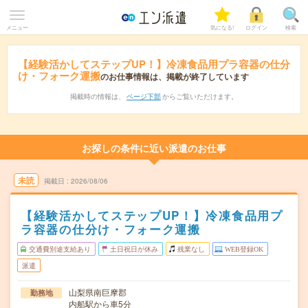
メニュー
気になる!
ログイン
検索
【経験活かしてステップUP！】冷凍食品用プラ容器の仕分
け・フォーク運搬
のお仕事情報は、掲載が終了しています
掲載時の情報は、
ページ下部
からご覧いただけます。
お探しの条件に近い派遣のお仕事
未読
掲載日
2026/08/06
【経験活かしてステップUP！】冷凍食品用プ
ラ容器の仕分け・フォーク運搬
交通費別途支給あり
土日祝日が休み
残業なし
WEB登録OK
派遣
山梨県南巨摩郡
勤務地
内船駅から車5分