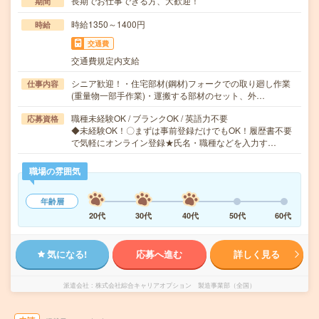
長期でお仕事できる方、大歓迎！
期間
時給1350～1400円
時給
交通費
交通費規定内支給
シニア歓迎！・住宅部材(鋼材)フォークでの取り廻し作業
仕事内容
(重量物一部手作業)・運搬する部材のセット、外…
職種未経験OK / ブランクOK / 英語力不要
応募資格
◆未経験OK！〇まずは事前登録だけでもOK！履歴書不要
で気軽にオンライン登録★氏名・職種などを入力す…
職場の雰囲気
年齢層
20代
30代
40代
50代
60代
気になる!
応募へ進む
詳しく見る
派遣会社
株式会社綜合キャリアオプション 製造事業部（全国）