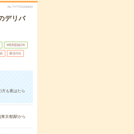
No.TYTTSU26802
物のデリバ
WEB登録OK
給
駅歩5分
の方も夜はたら
！
(東京都)駅から