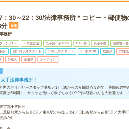
7：30～22：30/法律事務所＊コピー・郵便
3分
派遣
事務所
ブランクOK
大学生歓迎
既卒第二新卒OK
OA不要
英語不要
履歴書不要
祝休
朝10時以降スタート
17時以降スタート
5ｈ以内OK
残業少
交費支
煙
外国人
派遣多
ルーティン
！
る大手法律事務所！
所内のデリバリースタッフ募集／17：30からの夜間対応なので、昼間勉強中
働は5時間！ サクッと働いて稼げちゃう(*^-^*)未経験の方も大歓迎です！
東京都千代田区
二重橋前駅から徒歩2分／東京駅から徒歩3分／日比谷駅から徒歩5分／大手町
徒歩7分
月～金