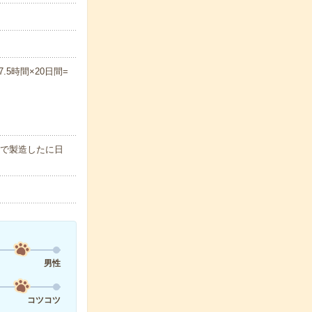
.5時間×20日間=
ーで製造したに日
男性
コツコツ