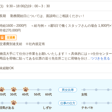
(1) 9:30～18:00(2)19：00～3：30
長期 勤務開始日については、面談時にご相談ください！
時給1600～2000円 ＜給与例＞ ○週5日で働くスタッフさんの場合 1,800円×7
月収270,000円
交通費
交通費別途支給 ※社内規定有
物流大手にて仕分け作業をお願いいたします！＜具体的には＞○仕分センタ
用品を荷物に貼ってある伝票の送り先住所ごとに荷物を分け…
つづきを見る
未経験OK
男女比率
20代
30代
40代
50代
60代
女性
仕事の仕方
活気がある
しずか
テキパキ