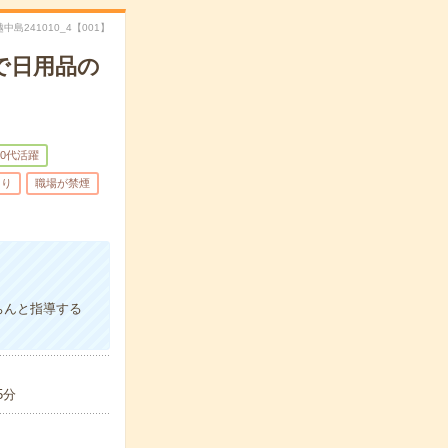
越中島241010_4【001】
ーで日用品の
50代活躍
あり
職場が禁煙
ちんと指導する
5分