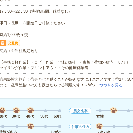
17：30～22：30（実働5時間、休憩なし）
即日～長期 ※開始日ご相談ください！
時給1,600円＋交
交通費
支給（※当社規定あり）
【事務＆軽作業】・コピー作業（全体の8割）・書類／荷物の所内デリバリー
ァイリング作業・プリントアウト・その他庶務業務
◎未経験大歓迎！◎テキパキ動くことが好きな方にオススメです！◎17：30
ので、昼間勉強中の方も夜はたらける環境です！＜Wワ…
つづきを見る
男女比率
20代
30代
40代
50代
60代
女性
仕事の仕方
活気がある
しずか
テキパキ