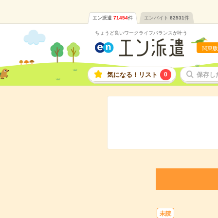
エン派遣
71454
件
エンバイト
82531
件
ちょうど良いワークライフバランスが叶う
関東版
気になる！リスト
0
保存し
未読