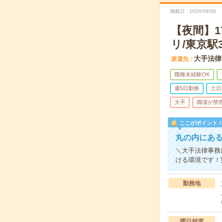
掲載日
2026/08/06
【夜間】1
リ/東京駅
大手法律
派遣先
職種未経験OK
週5日勤務
土日
大手
職場が禁
ここがポイント
丸の内にあ
＼大手法律事務
ける環境です！実
勤務地
曜日頻度