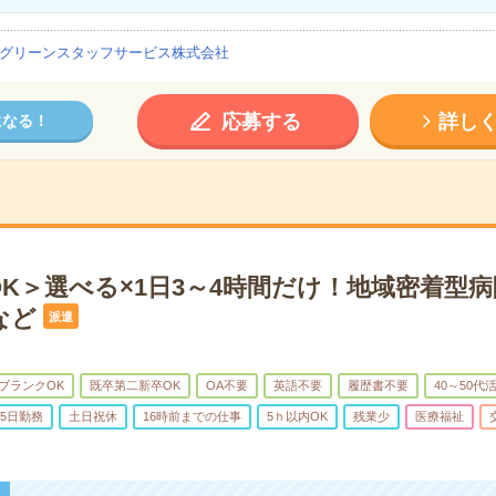
グリーンスタッフサービス株式会社
応募する
詳し
になる！
OK＞選べる×1日3～4時間だけ！地域密着型
など
派遣
ブランクOK
既卒第二新卒OK
OA不要
英語不要
履歴書不要
40～50代
5日勤務
土日祝休
16時前までの仕事
5ｈ以内OK
残業少
医療福祉
！