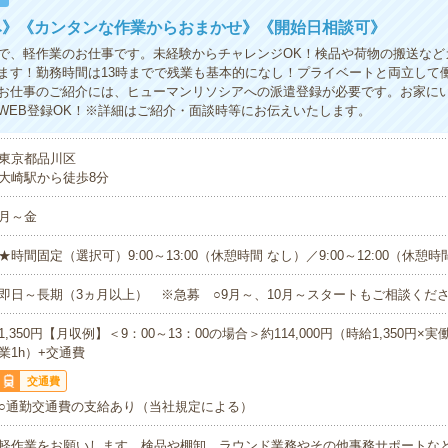
み》《カンタンな作業からおまかせ》《開始日相談可》
で、軽作業のお仕事です。未経験からチャレンジOK！検品や荷物の搬送など
ます！勤務時間は13時までで残業も基本的になし！プライベートと両立して
お仕事のご紹介には、ヒューマンリソシアへの派遣登録が必要です。お家に
WEB登録OK！※詳細はご紹介・面談時等にお伝えいたします。
東京都品川区
大崎駅から徒歩8分
月～金
★時間固定（選択可）9:00～13:00（休憩時間 なし）／9:00～12:00（休憩時
即日～長期（3ヵ月以上） ※急募 ○9月～、10月～スタートもご相談くださ
1,350円【月収例】＜9：00～13：00の場合＞約114,000円（時給1,350円×実働4
業1h）+交通費
交通費
○通勤交通費の支給あり（当社規定による）
軽作業をお願いします。検品や棚卸、ラウンド業務やその他事務サポートな