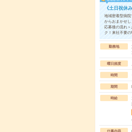
《土日祝休
地域密着型病院
からおまかせし
応募後の流れ＞
ク！来社不要の
勤務地
曜日頻度
時間
期間
時給
仕事内容