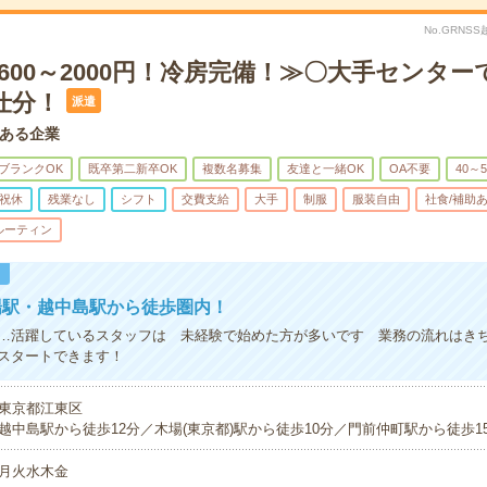
No.GRNSS
600～2000円！冷房完備！≫〇大手センタ
仕分！
派遣
ある企業
ブランクOK
既卒第二新卒OK
複数名募集
友達と一緒OK
OA不要
40～
祝休
残業なし
シフト
交費支給
大手
制服
服装自由
社食/補助
ルーティン
！
場駅・越中島駅から徒歩圏内！
…活躍しているスタッフは 未経験で始めた方が多いです 業務の流れはき
スタートできます！
東京都江東区
越中島駅から徒歩12分／木場(東京都)駅から徒歩10分／門前仲町駅から徒歩1
月火水木金