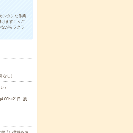
カンタンな作業
働けます！＜ご
いながらラクラ
間 なし）
い♪
.00h×21日+残
ど幅広い業務をお