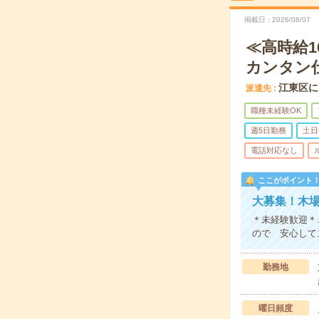
掲載日
2026/08/07
≪高時給1
カンタン
江東区に
派遣先
職種未経験OK
週5日勤務
土日
電話対応なし
ここがポイント
大募集！木
＊未経験歓迎＊
ので 安心して
勤務地
曜日頻度