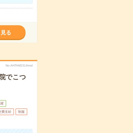
く見る
No.AHTAM2314tmd
病院でこつ
活躍
交費支給
制服