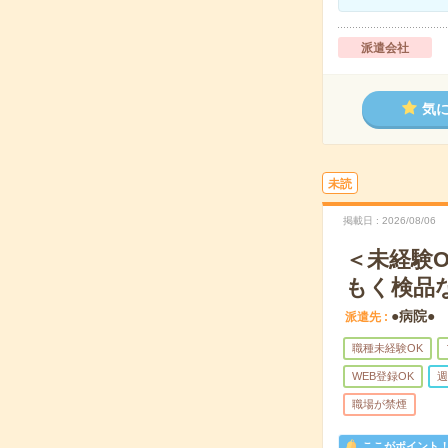
派遣会社
気
未読
掲載日
2026/08/06
＜未経験
もく検品
●病院●
派遣先
職種未経験OK
WEB登録OK
週
職場が禁煙
ここがポイント