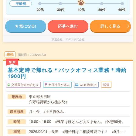
年齢層
20代
30代
40代
50代
60代
気になる!
応募へ進む
詳しく見る
派遣会社
アデコ株式会社
未読
掲載日
2026/08/08
NEW
基本定時で帰れる＊バックオフィス業務＊時給
1900円
交通費別途支給あり
土日祝日が休み
WEB登録OK
派遣
東京都大田区
勤務地
穴守稲荷駅から徒歩5分
月～金 ※土日祝休み
曜日頻度
10:00～19:00 ※残業はほとんどありません。※休憩60分。
時間
2026/09/01～長期 ※開始日はご相談可能です！ ※9月～！
期間