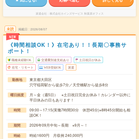
派遣会社
株式会社カインズサービス 秋葉原オフィス
未読
掲載日
2026/08/07
NEW
《時間相談OK！》在宅あり！！長期〇事務サ
ポート！
職種未経験OK
交通費別途支給あり
土日祝日が休み
在宅・リモート
WEB登録OK
派遣
東京都大田区
勤務地
穴守稲荷駅から徒歩7分／天空橋駅から徒歩8分
月～金（週5日） ※土日祝日完全お休み！カレンダー以外に
曜日頻度
平日休みの日もあります！
09:00～17:15(実働7時間30分 休憩45分)※8時45分開始も相
時間
談OK！
2026年09月中旬～長期 ※9月～！
期間
時給1600円 月収例 240,000円
時給