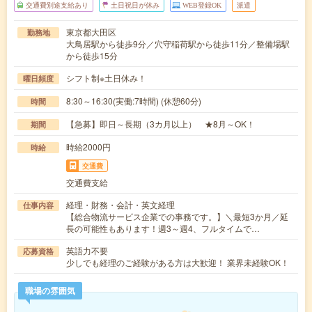
交通費別途支給あり
土日祝日が休み
WEB登録OK
派遣
東京都大田区
勤務地
大鳥居駅から徒歩9分／穴守稲荷駅から徒歩11分／整備場駅
から徒歩15分
シフト制※土日休み！
曜日頻度
8:30～16:30(実働:7時間) (休憩60分)
時間
【急募】即日～長期（3カ月以上） ★8月～OK！
期間
時給2000円
時給
交通費
交通費支給
経理・財務・会計・英文経理
仕事内容
【総合物流サービス企業での事務です。】＼最短3か月／延
長の可能性もあります！週3～週4、フルタイムで…
英語力不要
応募資格
少しでも経理のご経験がある方は大歓迎！ 業界未経験OK！
職場の雰囲気