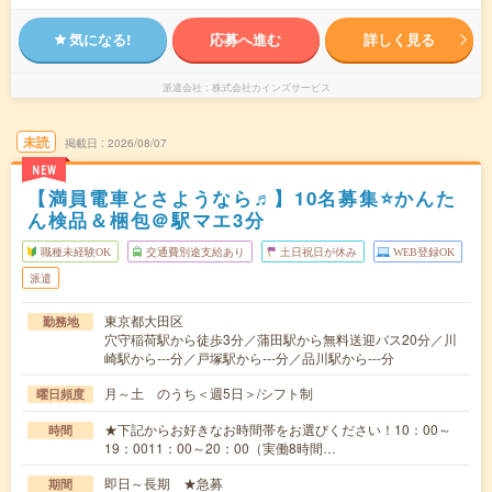
気になる!
応募へ進む
詳しく見る
派遣会社
株式会社カインズサービス
未読
掲載日
2026/08/07
NEW
【満員電車とさようなら♬】10名募集⭐かんた
ん検品＆梱包＠駅マエ3分
職種未経験OK
交通費別途支給あり
土日祝日が休み
WEB登録OK
派遣
東京都大田区
勤務地
穴守稲荷駅から徒歩3分／蒲田駅から無料送迎バス20分／川
崎駅から---分／戸塚駅から---分／品川駅から---分
月～土 のうち＜週5日＞/シフト制
曜日頻度
★下記からお好きなお時間帯をお選びください！10：00～
時間
19：0011：00～20：00（実働8時間…
即日～長期 ★急募
期間