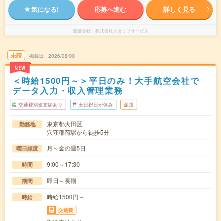
気になる!
応募へ進む
詳しく見る
派遣会社
株式会社スタッフサービス
未読
掲載日
2026/08/08
NEW
＜時給1500円～＞平日のみ！大手航空会社で
データ入力・収入管理業務
交通費別途支給あり
土日祝日が休み
派遣
東京都大田区
勤務地
穴守稲荷駅から徒歩5分
月～金の週5日
曜日頻度
9:00～17:30
時間
即日～長期
期間
時給1500円～
時給
交通費