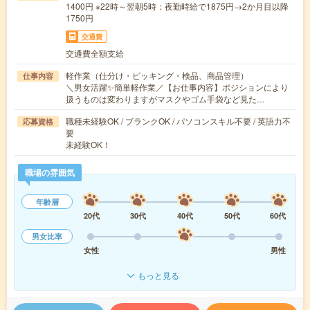
1400円 ※22時～翌朝5時：夜勤時給で1875円→2か月目以降
1750円
交通費
交通費全額支給
軽作業（仕分け・ピッキング・検品、商品管理）
仕事内容
＼男女活躍✨簡単軽作業／【お仕事内容】ポジションにより
扱うものは変わりますがマスクやゴム手袋など見た…
職種未経験OK / ブランクOK / パソコンスキル不要 / 英語力不
応募資格
要
未経験OK！
職場の雰囲気
年齢層
20代
30代
40代
50代
60代
男女比率
女性
男性
もっと見る