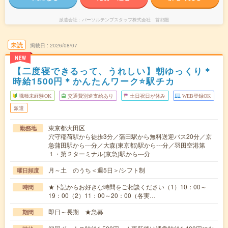
派遣会社
パーソルテンプスタッフ株式会社 首都圏
未読
掲載日
2026/08/07
NEW
【二度寝できるって、うれしい】朝ゆっくり＊
時給1500円＊かんたんワーク⭐駅チカ
職種未経験OK
交通費別途支給あり
土日祝日が休み
WEB登録OK
派遣
東京都大田区
勤務地
穴守稲荷駅から徒歩3分／蒲田駅から無料送迎バス20分／京
急蒲田駅から---分／大森(東京都)駅から---分／羽田空港第
１・第２ターミナル(京急)駅から---分
月～土 のうち＜週5日＞/シフト制
曜日頻度
★下記からお好きな時間をご相談ください（1）10：00～
時間
19：00（2）11：00～20：00（各実…
即日～長期 ★急募
期間