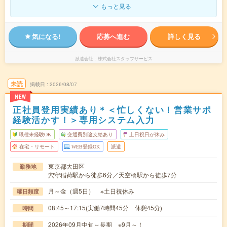
もっと見る
気になる!
応募へ進む
詳しく見る
派遣会社
株式会社スタッフサービス
未読
掲載日
2026/08/07
NEW
正社員登用実績あり＊＜忙しくない！営業サポ
経験活かす！＞専用システム入力
職種未経験OK
交通費別途支給あり
土日祝日が休み
在宅・リモート
WEB登録OK
派遣
東京都大田区
勤務地
穴守稲荷駅から徒歩6分／天空橋駅から徒歩7分
月～金（週5日） ※土日祝休み
曜日頻度
08:45～17:15(実働7時間45分 休憩45分)
時間
2026年09月中旬～長期 ※9月～！
期間