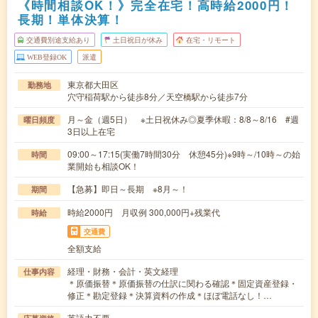
《時間相談OK！》完全在宅！高時給2000円！
長期！単体決算！
交通費別途支給あり
土日祝日が休み
在宅・リモート
WEB登録OK
派遣
東京都大田区
勤務地
穴守稲荷駅から徒歩8分／天空橋駅から徒歩7分
月～金（週5日） ※土日祝休み◎夏季休暇：8/8～8/16 #週
曜日頻度
3日以上在宅
09:00～17:15(実働7時間30分 休憩45分)※9時～/10時～の始
時間
業開始も相談OK！
【急募】即日～長期 ※8月～！
期間
時給2000円 月収例 300,000円+残業代
時給
交通費
全額支給
経理・財務・会計・英文経理
仕事内容
＊原価振替＊原価振替の仕訳に関わる確認＊固定資産登録・
修正＊勘定登録＊決算資料の作成＊ほぼ電話なし！…
英語力不要