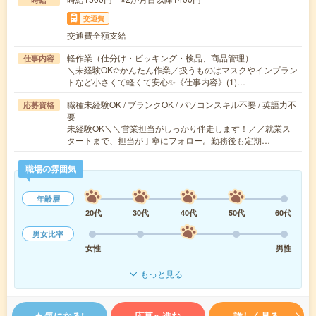
交通費
交通費全額支給
軽作業（仕分け・ピッキング・検品、商品管理）
仕事内容
＼未経験OK✩かんたん作業／扱うものはマスクやインプラン
トなど小さくて軽くて安心✨《仕事内容》(1)…
職種未経験OK / ブランクOK / パソコンスキル不要 / 英語力不
応募資格
要
未経験OK＼＼営業担当がしっかり伴走します！／／就業ス
タートまで、担当が丁寧にフォロー。勤務後も定期…
職場の雰囲気
年齢層
20代
30代
40代
50代
60代
男女比率
女性
男性
もっと見る
気になる!
応募へ進む
詳しく見る