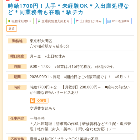
時給1700円！大手＊未経験OK＊入出庫処理な
ど＊同業務者も在籍＊駅チカ
職種未経験OK
交通費別途支給あり
土日祝日が休み
WEB登録OK
派遣
東京都大田区
勤務地
穴守稲荷駅から徒歩5分
月～金 ※土日祝休み
曜日頻度
9:00～17:00 ※残業は月15時間程度。※休憩60分。
時間
2026/09/01～長期 ※開始日はご相談可能です！ ※9月～！
期間
時給1700円＋交 【月収例】238,000円～ ■給与の前払い
時給
が可能な速払いサービスあり
交通費
交通費支給あり
一般事務
仕事内容
＊入出庫処理｜請求書の作成｜研修資料などの手配・進捗管
理｜軽作業（封入・製本）｜問い合わせ対応（メー…
職種未経験OK / ブランクOK / 英語力不要
応募資格