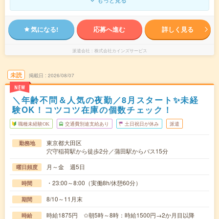
気になる!
応募へ進む
詳しく見る
派遣会社
株式会社カインズサービス
未読
掲載日
2026/08/07
NEW
＼年齢不問＆人気の夜勤／8月スタート✨未経
験OK！コツコツ在庫の個数チェック！
職種未経験OK
交通費別途支給あり
土日祝日が休み
派遣
東京都大田区
勤務地
穴守稲荷駅から徒歩2分／蒲田駅からバス15分
月～金 週5日
曜日頻度
・23:00～8:00（実働8h/休憩60分）
時間
8/10～11月末
期間
時給1875円 ✩朝5時～8時：時給1500円→2か月目以降
時給