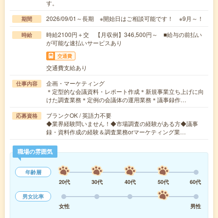
す。
2026/09/01～長期 ※開始日はご相談可能です！ ※9月～！
期間
時給2100円＋交 【月収例】346,500円～ ■給与の前払い
時給
が可能な速払いサービスあり
交通費
交通費支給あり
企画・マーケティング
仕事内容
＊定型的な会議資料・レポート作成＊新規事業立ち上げに向
けた調査業務＊定例の会議体の運用業務＊議事録作…
ブランクOK / 英語力不要
応募資格
◆業界経験問いません！◆市場調査の経験がある方◆議事
録・資料作成の経験＆調査業務orマーケティング業…
職場の雰囲気
年齢層
20代
30代
40代
50代
60代
男女比率
女性
男性