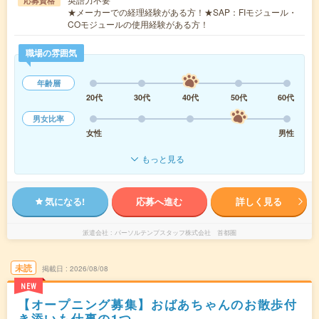
応募資格
★メーカーでの経理経験がある方！★SAP：FIモジュール・
COモジュールの使用経験がある方！
職場の雰囲気
年齢層
20代
30代
40代
50代
60代
男女比率
女性
男性
もっと見る
気になる!
応募へ進む
詳しく見る
派遣会社
パーソルテンプスタッフ株式会社 首都圏
未読
掲載日
2026/08/08
NEW
【オープニング募集】おばあちゃんのお散歩付
き添いも仕事の1つ