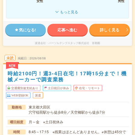
女性
男性
もっと見る
気になる!
応募へ進む
詳しく見る
派遣会社
パーソルテンプスタッフ株式会社 首都圏
未読
掲載日
2026/08/08
NEW
時給2100円！週3-4日在宅！17時15分まで！機
械メーカーで調査業務
交通費別途支給あり
土日祝日が休み
在宅・リモート
WEB登録OK
派遣
東京都大田区
勤務地
穴守稲荷駅から徒歩8分／天空橋駅から徒歩7分
月～金 ※土日祝休み
曜日頻度
8:45～17:15 ※残業はほとんどありません。※休憩は45分で
時間