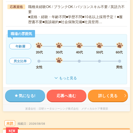
職種未経験OK / ブランクOK / パソコンスキル不要 / 英語力不
応募資格
要
■資格・経験・年齢不問■学歴不問■10名以上採用予定！■履
歴書不要■面談確約■社会保険完備■社員登用…
職場の雰囲気
年齢層
20代
30代
40代
50代
60代
男女比率
女性
男性
もっと見る
気になる!
応募へ進む
詳しく見る
派遣会社
日研トータルソーシング株式会社 メディカルケア事業部
未読
掲載日
2026/08/08
NEW