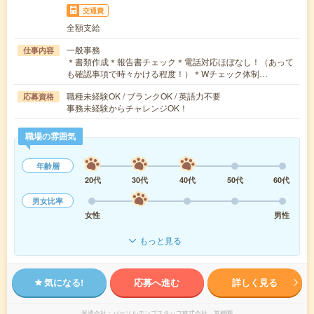
交通費
全額支給
一般事務
仕事内容
＊書類作成＊報告書チェック＊電話対応ほぼなし！（あって
も確認事項で時々かける程度！）＊Wチェック体制…
職種未経験OK / ブランクOK / 英語力不要
応募資格
事務未経験からチャレンジOK！
職場の雰囲気
年齢層
20代
30代
40代
50代
60代
男女比率
女性
男性
もっと見る
気になる!
応募へ進む
詳しく見る
派遣会社
パーソルテンプスタッフ株式会社 首都圏