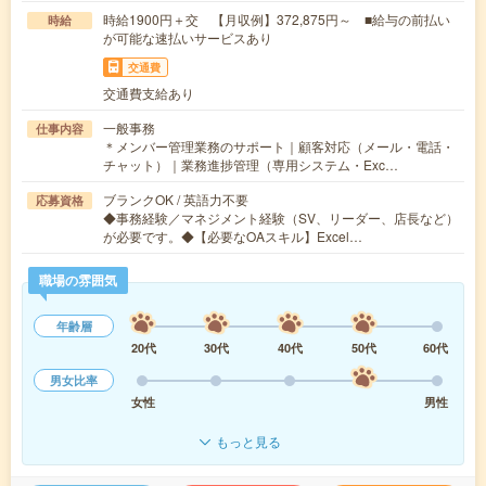
時給1900円＋交 【月収例】372,875円～ ■給与の前払い
時給
が可能な速払いサービスあり
交通費
交通費支給あり
一般事務
仕事内容
＊メンバー管理業務のサポート｜顧客対応（メール・電話・
チャット）｜業務進捗管理（専用システム・Exc…
ブランクOK / 英語力不要
応募資格
◆事務経験／マネジメント経験（SV、リーダー、店長など）
が必要です。◆【必要なOAスキル】Excel…
職場の雰囲気
年齢層
20代
30代
40代
50代
60代
男女比率
女性
男性
もっと見る