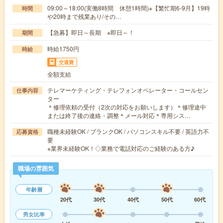
09:00～18:00(実働8時間 休憩1時間)※【繁忙期6-9月】19時
時間
や20時まで残業あり/その…
【急募】即日～長期 ※即日～！
期間
時給1750円
時給
交通費
全額支給
テレマーケティング・テレフォンオペレーター・コールセン
仕事内容
ター
＊修理依頼の受付（2次の対応をお願いします）＊修理途中
または終了後の連絡・調整＊メール対応＊専用シス…
職種未経験OK / ブランクOK / パソコンスキル不要 / 英語力不
応募資格
要
※業界未経験OK！◇業務で電話対応のご経験のある方♪
職場の雰囲気
年齢層
20代
30代
40代
50代
60代
男女比率