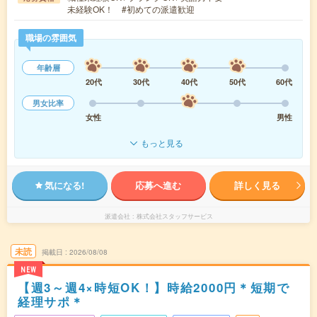
未経験OK！ #初めての派遣歓迎
職場の雰囲気
年齢層
20代
30代
40代
50代
60代
男女比率
女性
男性
もっと見る
気になる!
応募へ進む
詳しく見る
派遣会社
株式会社スタッフサービス
未読
掲載日
2026/08/08
NEW
【週3～週4×時短OK！】時給2000円＊短期で
経理サポ＊