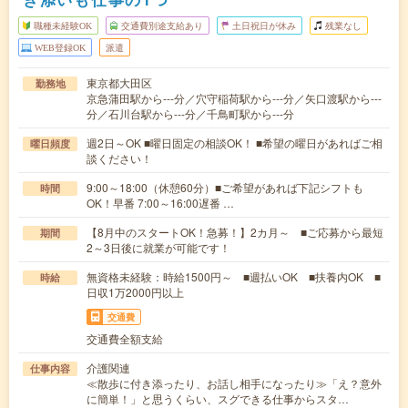
職種未経験OK
交通費別途支給あり
土日祝日が休み
残業なし
WEB登録OK
派遣
東京都大田区
勤務地
京急蒲田駅から---分／穴守稲荷駅から---分／矢口渡駅から---
分／石川台駅から---分／千鳥町駅から---分
週2日～OK ■曜日固定の相談OK！ ■希望の曜日があればご相
曜日頻度
談ください！
9:00～18:00（休憩60分）■ご希望があれば下記シフトも
時間
OK！早番 7:00～16:00遅番 …
【8月中のスタートOK！急募！】2カ月～ ■ご応募から最短
期間
2～3日後に就業が可能です！
無資格未経験：時給1500円～ ■週払いOK ■扶養内OK ■
時給
日収1万2000円以上
交通費
交通費全額支給
介護関連
仕事内容
≪散歩に付き添ったり、お話し相手になったり≫「え？意外
に簡単！」と思うくらい、スグできる仕事からスタ…