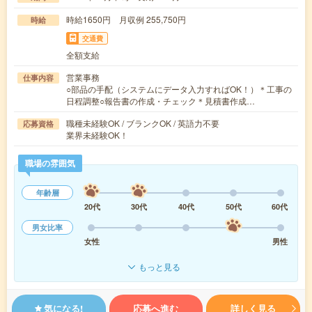
時給1650円 月収例 255,750円
時給
交通費
全額支給
営業事務
仕事内容
○部品の手配（システムにデータ入力すればOK！）＊工事の
日程調整○報告書の作成・チェック＊見積書作成…
職種未経験OK / ブランクOK / 英語力不要
応募資格
業界未経験OK！
職場の雰囲気
年齢層
20代
30代
40代
50代
60代
男女比率
女性
男性
もっと見る
気になる!
応募へ進む
詳しく見る