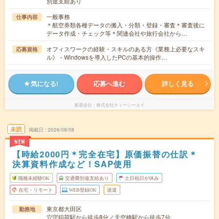
別途支給あり
一般事務
仕事内容
＊航空券類各種データの搬入・分類・登録・審査＊審査後に
データ作成・チェック等＊関連会社や旅行会社から…
オフィスワークの経験・スキルのある方《業務上必要なスキ
応募資格
ル》・Windowsを導入したPCの基本的操作…
気になる!
応募へ進む
詳しく見る
派遣会社
株式会社ティーシーエイ
未読
掲載日
2026/08/08
NEW
【時給2000円＊完全在宅】原価振替の仕訳＊
決算資料作成など！SAP使用
職種未経験OK
交通費別途支給あり
土日祝日が休み
在宅・リモート
WEB登録OK
派遣
東京都大田区
勤務地
穴守稲荷駅から徒歩8分／天空橋駅から徒歩7分