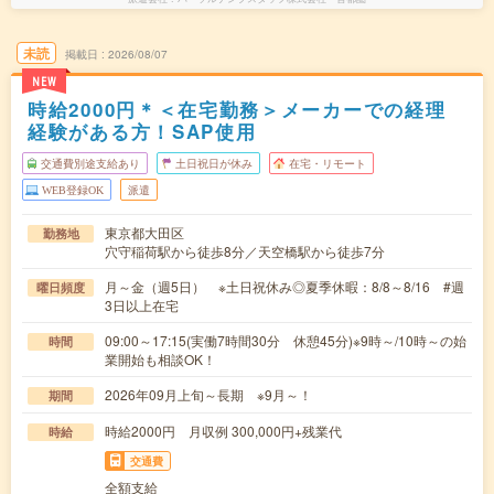
未読
掲載日
2026/08/07
NEW
時給2000円＊＜在宅勤務＞メーカーでの経理
経験がある方！SAP使用
交通費別途支給あり
土日祝日が休み
在宅・リモート
WEB登録OK
派遣
東京都大田区
勤務地
穴守稲荷駅から徒歩8分／天空橋駅から徒歩7分
月～金（週5日） ※土日祝休み◎夏季休暇：8/8～8/16 #週
曜日頻度
3日以上在宅
09:00～17:15(実働7時間30分 休憩45分)※9時～/10時～の始
時間
業開始も相談OK！
2026年09月上旬～長期 ※9月～！
期間
時給2000円 月収例 300,000円+残業代
時給
交通費
全額支給