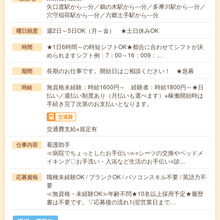
矢口渡駅から---分／鵜の木駅から---分／多摩川駅から---分／
穴守稲荷駅から---分／六郷土手駅から---分
週2日～5日OK（月～金） ★土日休みOK
曜日頻度
★1日6時間～の時短シフトOK★都合に合わせてシフトが決
時間
められますシフト例：7：00～16：009：…
長期のお仕事です。開始日はご相談ください！ ★急募
期間
無資格未経験：時給1600円～ 経験者：時給1800円～★日
時給
払い／週払い制度あり（月払いも選べます）※稼働開始時は
手続き完了次第のお支払いとなります。
交通費
交通費支給※規定有
看護助手
仕事内容
≪病院でちょっとしたお手伝い≫○シーツの交換やベッドメ
イキング〇お手洗い・入浴など生活のお手伝い○診…
職種未経験OK / ブランクOK / パソコンスキル不要 / 英語力不
応募資格
要
≪無資格・未経験OK≫年齢不問★10名以上採用予定★履歴
書は不要です。▽応募後の流れ1)翌営業日まで…