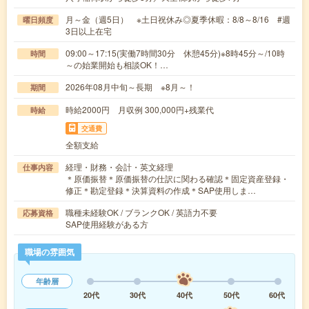
月～金（週5日） ※土日祝休み◎夏季休暇：8/8～8/16 #週
曜日頻度
3日以上在宅
09:00～17:15(実働7時間30分 休憩45分)※8時45分～/10時
時間
～の始業開始も相談OK！…
2026年08月中旬～長期 ※8月～！
期間
時給2000円 月収例 300,000円+残業代
時給
交通費
全額支給
経理・財務・会計・英文経理
仕事内容
＊原価振替＊原価振替の仕訳に関わる確認＊固定資産登録・
修正＊勘定登録＊決算資料の作成＊SAP使用しま…
職種未経験OK / ブランクOK / 英語力不要
応募資格
SAP使用経験がある方
職場の雰囲気
年齢層
20代
30代
40代
50代
60代