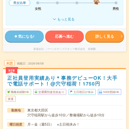
男女比率
女性
男性
もっと見る
気になる!
応募へ進む
詳しく見る
派遣会社
パーソルテンプスタッフ株式会社 首都圏
未読
掲載日
2026/08/08
NEW
正社員登用実績あり＊事務デビューOK！大手
で電話サポート！@穴守稲荷！1750円
職種未経験OK
交通費別途支給あり
土日祝日が休み
WEB登録OK
派遣
東京都大田区
勤務地
穴守稲荷駅から徒歩10分／整備場駅から徒歩10分
月～金（週5日） ※土日祝休み！
曜日頻度