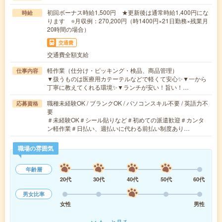
初回ボーナス時給1,500円 ★更新後は通常時給1,400円にな
時給
ります ⭐月収例：270,200円（時1400円×21日勤務×残業月
20時間の場合）
交通費
交通費全額支給
軽作業（仕分け・ピッキング・検品、商品管理）
仕事内容
▼扱うものは医療用カテーテルなどで軽くて安心✨▼一から
丁寧に教えてくれる環境✨▼ランチが安い！旨い！…
職種未経験OK / ブランクOK / パソコンスキル不要 / 英語力不
応募資格
要
＃未経験OK＃シール貼りなど＃初めての派遣歓迎＃カンタ
ン軽作業＃日払い、週払いに代わる前払い制度あり…
職場の雰囲気
年齢層
20代
30代
40代
50代
60代
男女比率
女性
男性
もっと見る