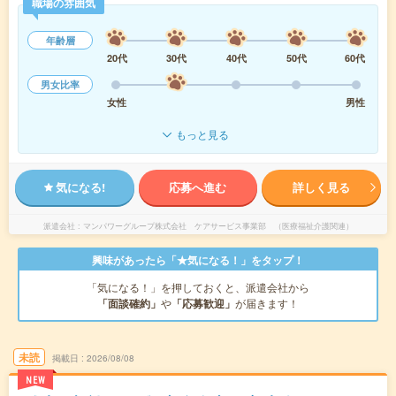
職場の雰囲気
年齢層
20代
30代
40代
50代
60代
男女比率
女性
男性
もっと見る
気になる!
応募へ進む
詳しく見る
派遣会社
マンパワーグループ株式会社 ケアサービス事業部 （医療福祉介護関連）
興味があったら「★気になる！」をタップ！
「気になる！」を押しておくと、派遣会社から
「面談確約」
や
「応募歓迎」
が届きます！
未読
掲載日
2026/08/08
NEW