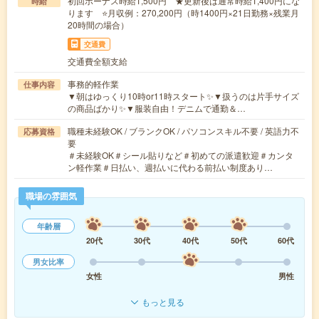
初回ボーナス時給1,500円 ★更新後は通常時給1,400円にな
時給
ります ⭐月収例：270,200円（時1400円×21日勤務×残業月
20時間の場合）
交通費
交通費全額支給
事務的軽作業
仕事内容
▼朝はゆっくり10時or11時スタート✨▼扱うのは片手サイズ
の商品ばかり✨▼服装自由！デニムで通勤＆…
職種未経験OK / ブランクOK / パソコンスキル不要 / 英語力不
応募資格
要
＃未経験OK＃シール貼りなど＃初めての派遣歓迎＃カンタ
ン軽作業＃日払い、週払いに代わる前払い制度あり…
職場の雰囲気
年齢層
20代
30代
40代
50代
60代
男女比率
女性
男性
もっと見る