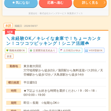
気になる!
応募へ進む
詳しく見る
派遣会社
株式会社カインズサービス 秋葉原オフィス
未読
掲載日
2026/08/07
NEW
＼未経験OK／キレイな倉庫で！ちょーカンタ
ン！コツコツピッキング！シニア活躍☘️
職種未経験OK
交通費別途支給あり
土日祝日が休み
WEB登録OK
派遣
東京都大田区
勤務地
穴守稲荷駅から徒歩2分／蒲田駅から無料送迎バス20分／天
空橋駅から徒歩12分／大鳥居駅から徒歩14分
平日週5日
曜日頻度
★下記よりお好きな時間を選択ください！9：00～18：
時間
0010:00～19:00
即日～長期 ✩短期もOK✩
期間
時給1500円 ※2か月目以降1400円
時給