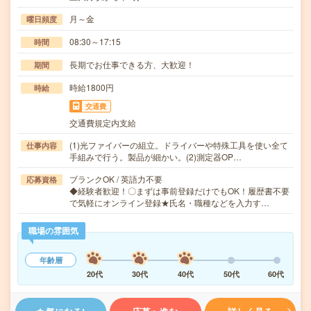
月～金
曜日頻度
08:30～17:15
時間
長期でお仕事できる方、大歓迎！
期間
時給1800円
時給
交通費
交通費規定内支給
(1)光ファイバーの組立。ドライバーや特殊工具を使い全て
仕事内容
手組みで行う。製品が細かい。(2)測定器OP…
ブランクOK / 英語力不要
応募資格
◆経験者歓迎！〇まずは事前登録だけでもOK！履歴書不要
で気軽にオンライン登録★氏名・職種などを入力す…
職場の雰囲気
年齢層
20代
30代
40代
50代
60代