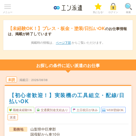
メニュー
気になる!
ログイン
検索
【未経験OK！】プレス・板金・塗装/日払いOK
のお仕事情報
は、掲載が終了しています
掲載時の情報は、
ページ下部
からご覧いただけます。
お探しの条件に近い派遣のお仕事
未読
掲載日
2026/08/08
【初心者歓迎！】実装機の工具組立・配線/日
払いOK
職種未経験OK
交通費別途支給あり
土日祝日が休み
WEB登録OK
派遣
山梨県中巨摩郡
勤務地
国母駅から車10分