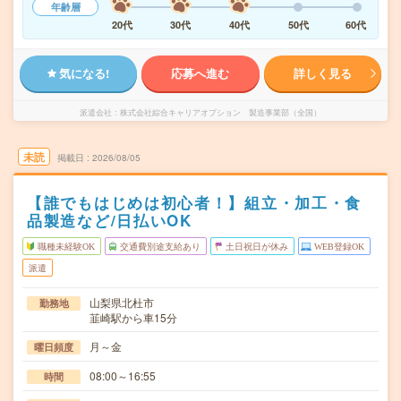
年齢層
20代
30代
40代
50代
60代
気になる!
応募へ進む
詳しく見る
派遣会社
株式会社綜合キャリアオプション 製造事業部（全国）
未読
掲載日
2026/08/05
【誰でもはじめは初心者！】組立・加工・食
品製造など/日払いOK
職種未経験OK
交通費別途支給あり
土日祝日が休み
WEB登録OK
派遣
山梨県北杜市
勤務地
韮崎駅から車15分
月～金
曜日頻度
08:00～16:55
時間