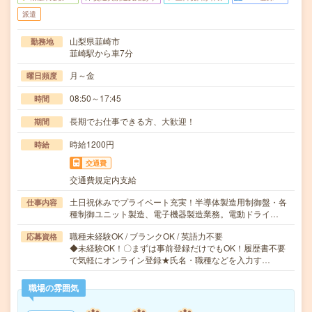
派遣
山梨県韮崎市
勤務地
韮崎駅から車7分
月～金
曜日頻度
08:50～17:45
時間
長期でお仕事できる方、大歓迎！
期間
時給1200円
時給
交通費
交通費規定内支給
土日祝休みでプライベート充実！半導体製造用制御盤・各
仕事内容
種制御ユニット製造、電子機器製造業務。電動ドライ…
職種未経験OK / ブランクOK / 英語力不要
応募資格
◆未経験OK！〇まずは事前登録だけでもOK！履歴書不要
で気軽にオンライン登録★氏名・職種などを入力す…
職場の雰囲気