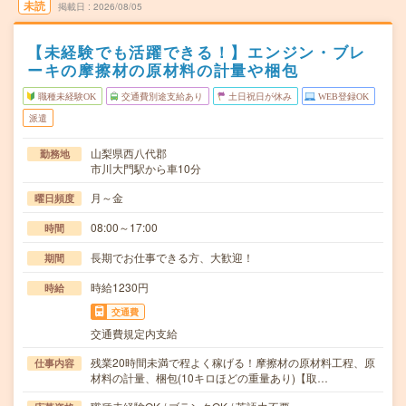
未読
掲載日
2026/08/05
【未経験でも活躍できる！】エンジン・ブレ
ーキの摩擦材の原材料の計量や梱包
職種未経験OK
交通費別途支給あり
土日祝日が休み
WEB登録OK
派遣
山梨県西八代郡
勤務地
市川大門駅から車10分
月～金
曜日頻度
08:00～17:00
時間
長期でお仕事できる方、大歓迎！
期間
時給1230円
時給
交通費
交通費規定内支給
残業20時間未満で程よく稼げる！摩擦材の原材料工程、原
仕事内容
材料の計量、梱包(10キロほどの重量あり)【取…