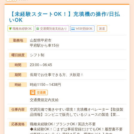
【未経験スタートOK！】充填機の操作/日払
いOK
職種未経験OK
交通費別途支給あり
WEB登録OK
派遣
山梨県甲府市
勤務地
甲府駅から車15分
シフト制
曜日頻度
23:00～06:45
時間
長期でお仕事できる方、大歓迎！
期間
時給1150～1438円
時給
交通費
交通費規定内支給
空調完備で働きやすい環境！充填機オペレーター【取扱製
仕事内容
品情報】コンビニで販売しているジュースの製造【業…
職種未経験OK / ブランクOK / 英語力不要
応募資格
◆未経験OK！〇まずは事前登録だけでもOK！履歴書不要
で気軽にオンライン登録★氏名・職種などを入力す…