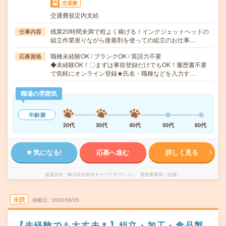
交通費
交通費規定内支給
残業20時間未満で程よく稼げる！インクジェットヘッドの
仕事内容
組立作業座りながら接着剤を使っての組立のお仕事…
職種未経験OK / ブランクOK / 英語力不要
応募資格
◆未経験OK！〇まずは事前登録だけでもOK！履歴書不要
で気軽にオンライン登録★氏名・職種などを入力す…
職場の雰囲気
年齢層
20代
30代
40代
50代
60代
気になる!
応募へ進む
詳しく見る
派遣会社
株式会社綜合キャリアオプション 製造事業部（全国）
未読
掲載日
2026/08/05
【未経験でも大丈夫＊】組立・加工・食品製