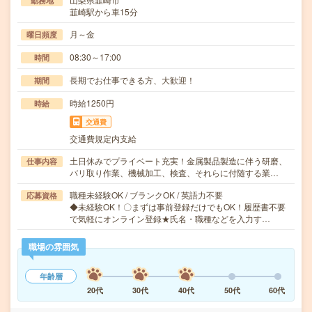
勤務地
韮崎駅から車15分
月～金
曜日頻度
08:30～17:00
時間
長期でお仕事できる方、大歓迎！
期間
時給1250円
時給
交通費
交通費規定内支給
土日休みでプライベート充実！金属製品製造に伴う研磨、
仕事内容
バリ取り作業、機械加工、検査、それらに付随する業…
職種未経験OK / ブランクOK / 英語力不要
応募資格
◆未経験OK！〇まずは事前登録だけでもOK！履歴書不要
で気軽にオンライン登録★氏名・職種などを入力す…
職場の雰囲気
年齢層
20代
30代
40代
50代
60代