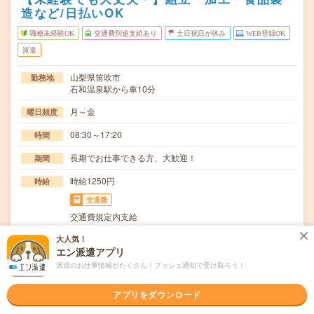
造など/日払いOK
職種未経験OK
交通費別途支給あり
土日祝日が休み
WEB登録OK
派遣
山梨県笛吹市
勤務地
石和温泉駅から車10分
月～金
曜日頻度
08:30～17:20
時間
長期でお仕事できる方、大歓迎！
期間
時給1250円
時給
交通費
交通費規定内支給
残業20時間未満で程よく稼げる！顧客ラベルを出し出荷状
大人気！
仕事内容
エン派遣アプリ
態までの梱包作業その他付随する業務外梱包一般環…
派遣のお仕事情報がたくさん！プッシュ通知で受け取ろう！
職種未経験OK / ブランクOK / 英語力不要
応募資格
◆未経験OK！〇まずは事前登録だけでもOK！履歴書不要
アプリをダウンロード
で気軽にオンライン登録★氏名・職種などを入力す…