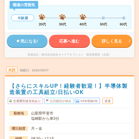
職場の雰囲気
年齢層
20代
30代
40代
50代
60代
気になる!
応募へ進む
詳しく見る
派遣会社
株式会社綜合キャリアオプション 製造事業部（全国）
未読
掲載日
2026/08/07
【さらにスキルUP！経験者歓迎！】半導体製
造装置の工具組立/日払いOK
交通費別途支給あり
土日祝日が休み
WEB登録OK
派遣
山梨県甲斐市
勤務地
塩崎駅から車3分
月～金
曜日頻度
08:30～17:15
時間