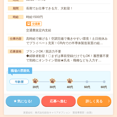
長期でお仕事できる方、大歓迎！
期間
時給1500円
時給
交通費
交通費規定内支給
高時給で稼げる！空調完備で働きやすい環境！土日祝休み
仕事内容
でプライベート充実！CR内での半導体製造装置の組…
ブランクOK / 英語力不要
応募資格
◆経験者歓迎！〇まずは事前登録だけでもOK！履歴書不要
で気軽にオンライン登録★氏名・職種などを入力す…
職場の雰囲気
年齢層
20代
30代
40代
50代
60代
気になる!
応募へ進む
詳しく見る
派遣会社
株式会社綜合キャリアオプション 製造事業部（全国）