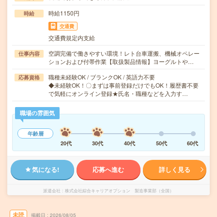
時給1150円
時給
交通費
交通費規定内支給
空調完備で働きやすい環境！レト台車運搬、機械オペレー
仕事内容
ションおよび付帯作業【取扱製品情報】ヨーグルトや…
職種未経験OK / ブランクOK / 英語力不要
応募資格
◆未経験OK！〇まずは事前登録だけでもOK！履歴書不要
で気軽にオンライン登録★氏名・職種などを入力す…
職場の雰囲気
年齢層
20代
30代
40代
50代
60代
気になる!
応募へ進む
詳しく見る
派遣会社
株式会社綜合キャリアオプション 製造事業部（全国）
未読
掲載日
2026/08/05