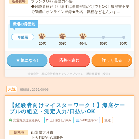
ブランクOK / 英語力不要
応募資格
◆経験者歓迎！〇まずは事前登録だけでもOK！履歴書不要
で気軽にオンライン登録★氏名・職種などを入力す…
職場の雰囲気
年齢層
20代
30代
40代
50代
60代
気になる!
応募へ進む
詳しく見る
派遣会社
株式会社綜合キャリアオプション 製造事業部（全国）
未読
掲載日
2026/08/06
【経験者向けマイスターワーク！】海底ケー
ブルの組立・測定入力/日払いOK
交通費別途支給あり
土日祝日が休み
WEB登録OK
派遣
山梨県大月市
勤務地
上大月駅から車5分