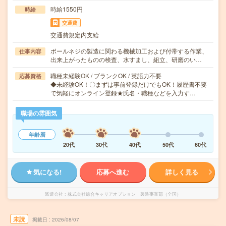
時給1550円
時給
交通費
交通費規定内支給
ボールネジの製造に関わる機械加工および付帯する作業、
仕事内容
出来上がったものの検査、水すまし、組立、研磨のい…
職種未経験OK / ブランクOK / 英語力不要
応募資格
◆未経験OK！〇まずは事前登録だけでもOK！履歴書不要
で気軽にオンライン登録★氏名・職種などを入力す…
職場の雰囲気
年齢層
20代
30代
40代
50代
60代
気になる!
応募へ進む
詳しく見る
派遣会社
株式会社綜合キャリアオプション 製造事業部（全国）
未読
掲載日
2026/08/07