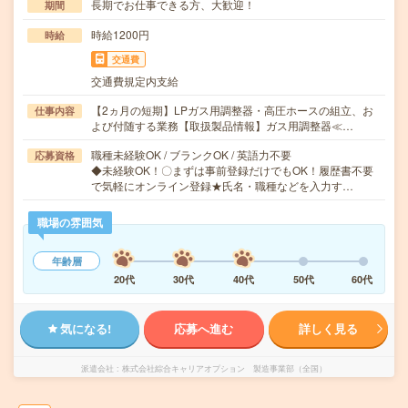
長期でお仕事できる方、大歓迎！
期間
時給1200円
時給
交通費
交通費規定内支給
【2ヵ月の短期】LPガス用調整器・高圧ホースの組立、お
仕事内容
よび付随する業務【取扱製品情報】ガス用調整器≪…
職種未経験OK / ブランクOK / 英語力不要
応募資格
◆未経験OK！〇まずは事前登録だけでもOK！履歴書不要
で気軽にオンライン登録★氏名・職種などを入力す…
職場の雰囲気
年齢層
20代
30代
40代
50代
60代
気になる!
応募へ進む
詳しく見る
派遣会社
株式会社綜合キャリアオプション 製造事業部（全国）