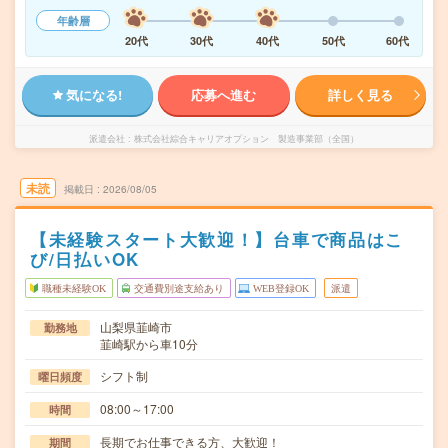
年齢層
20代
30代
40代
50代
60代
気になる!
応募へ進む
詳しく見る
派遣会社
株式会社綜合キャリアオプション 製造事業部（全国）
未読
掲載日
2026/08/05
【未経験スタート大歓迎！】台車で商品はこ
び/日払いOK
職種未経験OK
交通費別途支給あり
WEB登録OK
派遣
山梨県韮崎市
勤務地
韮崎駅から車10分
シフト制
曜日頻度
08:00～17:00
時間
長期でお仕事できる方、大歓迎！
期間