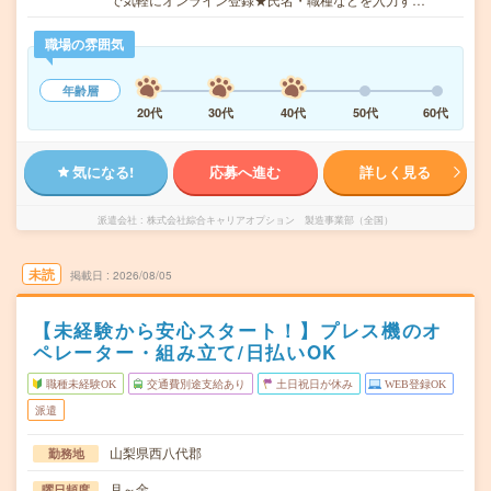
職場の雰囲気
年齢層
20代
30代
40代
50代
60代
気になる!
応募へ進む
詳しく見る
派遣会社
株式会社綜合キャリアオプション 製造事業部（全国）
未読
掲載日
2026/08/05
【未経験から安心スタート！】プレス機のオ
ペレーター・組み立て/日払いOK
職種未経験OK
交通費別途支給あり
土日祝日が休み
WEB登録OK
派遣
山梨県西八代郡
勤務地
月～金
曜日頻度