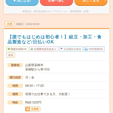
気になる!
応募へ進む
詳しく見る
派遣会社
株式会社綜合キャリアオプション 製造事業部（全国）
未読
掲載日
2026/08/06
【誰でもはじめは初心者！】組立・加工・食
品製造など/日払いOK
職種未経験OK
交通費別途支給あり
土日祝日が休み
WEB登録OK
派遣
山梨県韮崎市
勤務地
韮崎駅から車10分
月～金
曜日頻度
08:30～17:25
時間
長期でお仕事できる方、大歓迎！
期間
時給1220円
時給
交通費