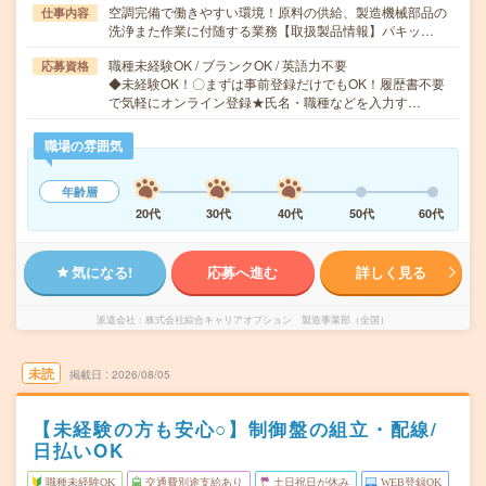
空調完備で働きやすい環境！原料の供給、製造機械部品の
仕事内容
洗浄また作業に付随する業務【取扱製品情報】パキッ…
職種未経験OK / ブランクOK / 英語力不要
応募資格
◆未経験OK！〇まずは事前登録だけでもOK！履歴書不要
で気軽にオンライン登録★氏名・職種などを入力す…
職場の雰囲気
年齢層
20代
30代
40代
50代
60代
気になる!
応募へ進む
詳しく見る
派遣会社
株式会社綜合キャリアオプション 製造事業部（全国）
未読
掲載日
2026/08/05
【未経験の方も安心○】制御盤の組立・配線/
日払いOK
職種未経験OK
交通費別途支給あり
土日祝日が休み
WEB登録OK