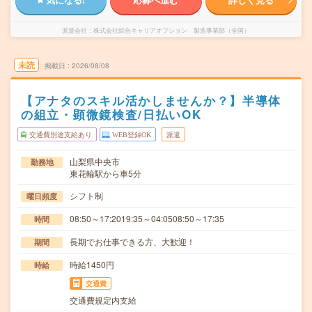
派遣会社
株式会社綜合キャリアオプション 製造事業部（全国）
未読
掲載日
2026/08/08
【アナタのスキル活かしませんか？】半導体
の組立・顕微鏡検査/日払いOK
交通費別途支給あり
WEB登録OK
派遣
山梨県中央市
勤務地
東花輪駅から車5分
シフト制
曜日頻度
08:50～17:2019:35～04:0508:50～17:35
時間
長期でお仕事できる方、大歓迎！
期間
時給1450円
時給
交通費
交通費規定内支給