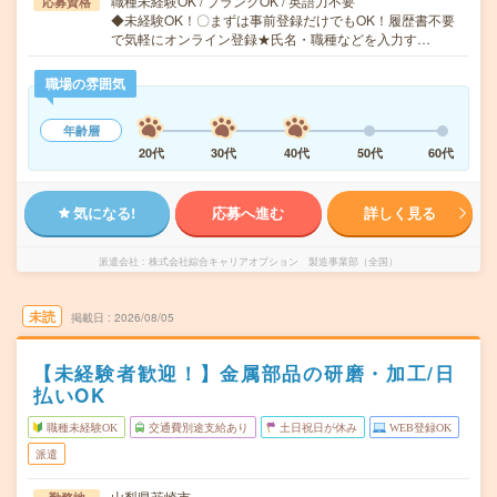
職種未経験OK / ブランクOK / 英語力不要
応募資格
◆未経験OK！〇まずは事前登録だけでもOK！履歴書不要
で気軽にオンライン登録★氏名・職種などを入力す…
職場の雰囲気
年齢層
20代
30代
40代
50代
60代
気になる!
応募へ進む
詳しく見る
派遣会社
株式会社綜合キャリアオプション 製造事業部（全国）
未読
掲載日
2026/08/05
【未経験者歓迎！】金属部品の研磨・加工/日
払いOK
職種未経験OK
交通費別途支給あり
土日祝日が休み
WEB登録OK
派遣
山梨県韮崎市