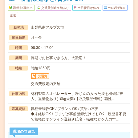
職種未経験OK
交通費別途支給あり
土日祝日が休み
WEB登録OK
派遣
山梨県南アルプス市
勤務地
月～金
曜日頻度
08:30～17:00
時間
長期でお仕事できる方、大歓迎！
期間
時給1350円
時給
交通費
交通費規定内支給
材料製造のオペレーター、粉じんの入った袋を機械に投
仕事内容
入、重量物あり(10kg未満)【取扱製品情報】磁性…
職種未経験OK / ブランクOK / 英語力不要
応募資格
◆未経験OK！〇まずは事前登録だけでもOK！履歴書不要
で気軽にオンライン登録★氏名・職種などを入力す…
職場の雰囲気