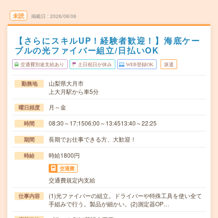
未読
掲載日
2026/08/06
【さらにスキルUP！経験者歓迎！】海底ケー
ブルの光ファイバー組立/日払いOK
交通費別途支給あり
土日祝日が休み
WEB登録OK
派遣
山梨県大月市
勤務地
上大月駅から車5分
月～金
曜日頻度
08:30～17:1506:00～13:4513:40～22:25
時間
長期でお仕事できる方、大歓迎！
期間
時給1800円
時給
交通費
交通費規定内支給
(1)光ファイバーの組立。ドライバーや特殊工具を使い全て
仕事内容
手組みで行う。製品が細かい。(2)測定器OP…