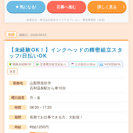
気になる!
応募へ進む
詳しく見る
派遣会社
株式会社綜合キャリアオプション 製造事業部（全国）
未読
掲載日
2026/08/05
【未経験OK！】インクヘッドの精密組立スタ
ッフ/日払いOK
職種未経験OK
交通費別途支給あり
土日祝日が休み
WEB登録OK
派遣
山梨県笛吹市
勤務地
石和温泉駅から車10分
月～金
曜日頻度
08:30～17:20
時間
長期でお仕事できる方、大歓迎！
期間
時給1250円
時給