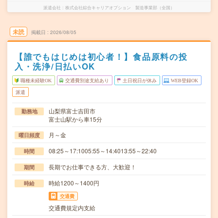
派遣会社
株式会社綜合キャリアオプション 製造事業部（全国）
未読
掲載日
2026/08/05
【誰でもはじめは初心者！】食品原料の投
入・洗浄/日払いOK
職種未経験OK
交通費別途支給あり
土日祝日が休み
WEB登録OK
派遣
山梨県富士吉田市
勤務地
富士山駅から車15分
月～金
曜日頻度
08:25～17:1005:55～14:4013:55～22:40
時間
長期でお仕事できる方、大歓迎！
期間
時給1200～1400円
時給
交通費
交通費規定内支給