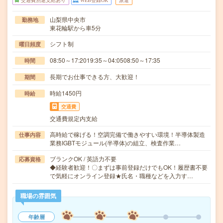
交通費別途支給あり
WEB登録OK
派遣
山梨県中央市
勤務地
東花輪駅から車5分
シフト制
曜日頻度
08:50～17:2019:35～04:0508:50～17:35
時間
長期でお仕事できる方、大歓迎！
期間
時給1450円
時給
交通費
交通費規定内支給
高時給で稼げる！空調完備で働きやすい環境！半導体製造
仕事内容
業務IGBTモジュール(半導体)の組立、検査作業…
ブランクOK / 英語力不要
応募資格
◆経験者歓迎！〇まずは事前登録だけでもOK！履歴書不要
で気軽にオンライン登録★氏名・職種などを入力す…
職場の雰囲気
年齢層