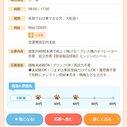
08:00～17:00
時間
長期でお仕事できる方、大歓迎！
期間
時給1200円
時給
交通費
交通費規定内支給
残業20時間未満で程よく稼げる！プレス機のオペレーター
仕事内容
作業、組立作業【取扱製品情報】エンジンのシール…
職種未経験OK / ブランクOK / 英語力不要
応募資格
◆未経験OK！〇まずは事前登録だけでもOK！履歴書不要
で気軽にオンライン登録★氏名・職種などを入力す…
職場の雰囲気
年齢層
20代
30代
40代
50代
60代
気になる!
応募へ進む
詳しく見る