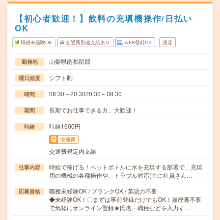
【初心者歓迎！】飲料の充填機操作/日払い
OK
職種未経験OK
交通費別途支給あり
WEB登録OK
派遣
山梨県南都留郡
勤務地
シフト制
曜日頻度
08:30～20:3020:30～08:30
時間
長期でお仕事できる方、大歓迎！
期間
時給1600円
時給
交通費
交通費規定内支給
時給で稼げる！ペットボトルに水を充填する部署で、充填
仕事内容
用の機械の各種操作や、トラブル対応(主に社員さん…
職種未経験OK / ブランクOK / 英語力不要
応募資格
◆未経験OK！〇まずは事前登録だけでもOK！履歴書不要
で気軽にオンライン登録★氏名・職種などを入力す…