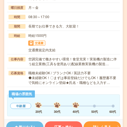
月～金
曜日頻度
08:30～17:00
時間
長期でお仕事できる方、大歓迎！
期間
時給1500円
時給
交通費
交通費規定内支給
空調完備で働きやすい環境！食堂充実！実装機の製造に伴
仕事内容
う組立業務(工具を使用あり)配線業務実装機の製造…
職種未経験OK / ブランクOK / 英語力不要
応募資格
◆未経験OK！〇まずは事前登録だけでもOK！履歴書不要
で気軽にオンライン登録★氏名・職種などを入力す…
職場の雰囲気
年齢層
20代
30代
40代
50代
60代
気になる!
応募へ進む
詳しく見る