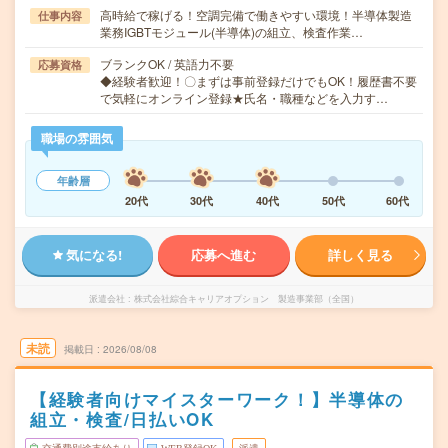
高時給で稼げる！空調完備で働きやすい環境！半導体製造
仕事内容
業務IGBTモジュール(半導体)の組立、検査作業…
ブランクOK / 英語力不要
応募資格
◆経験者歓迎！〇まずは事前登録だけでもOK！履歴書不要
で気軽にオンライン登録★氏名・職種などを入力す…
職場の雰囲気
年齢層
20代
30代
40代
50代
60代
気になる!
応募へ進む
詳しく見る
派遣会社
株式会社綜合キャリアオプション 製造事業部（全国）
未読
掲載日
2026/08/08
【経験者向けマイスターワーク！】半導体の
組立・検査/日払いOK