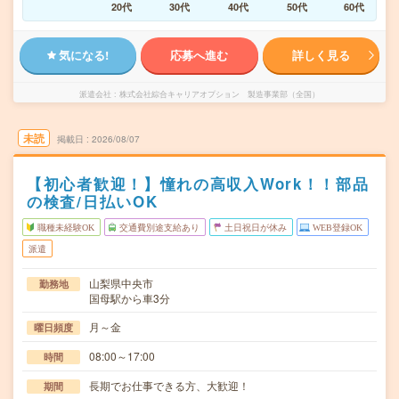
20代
30代
40代
50代
60代
気になる!
応募へ進む
詳しく見る
派遣会社
株式会社綜合キャリアオプション 製造事業部（全国）
未読
掲載日
2026/08/07
【初心者歓迎！】憧れの高収入Work！！部品
の検査/日払いOK
職種未経験OK
交通費別途支給あり
土日祝日が休み
WEB登録OK
派遣
山梨県中央市
勤務地
国母駅から車3分
月～金
曜日頻度
08:00～17:00
時間
長期でお仕事できる方、大歓迎！
期間