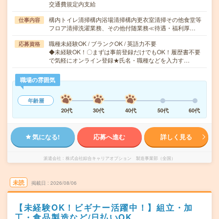
交通費規定内支給
構内トイレ清掃構内浴場清掃構内更衣室清掃その他食堂等
仕事内容
フロア清掃洗濯業務、その他付随業務≪待遇・福利厚…
職種未経験OK / ブランクOK / 英語力不要
応募資格
◆未経験OK！〇まずは事前登録だけでもOK！履歴書不要
で気軽にオンライン登録★氏名・職種などを入力す…
職場の雰囲気
年齢層
20代
30代
40代
50代
60代
気になる!
応募へ進む
詳しく見る
派遣会社
株式会社綜合キャリアオプション 製造事業部（全国）
未読
掲載日
2026/08/06
【未経験OK！ビギナー活躍中！】組立・加
工・食品製造など/日払いOK