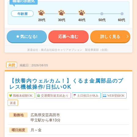
職場の雰囲気
年齢層
20代
30代
40代
50代
60代
気になる!
応募へ進む
詳しく見る
派遣会社
株式会社綜合キャリアオプション 製造事業部（全国）
未読
掲載日
2026/08/05
【扶養内ウェルカム！】くるま金属部品のプ
レス機械操作/日払いOK
職種未経験OK
交通費別途支給あり
土日祝日が休み
WEB登録OK
派遣
広島県安芸高田市
勤務地
甲立駅から車13分
月～金
曜日頻度