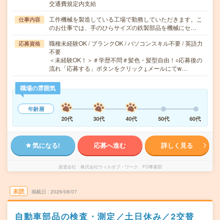
交通費規定内支給
工作機械を製造している工場で勤務していただきます。こ
仕事内容
のお仕事では、手のひらサイズの鉄製部品を機械にセ…
職種未経験OK / ブランクOK / パソコンスキル不要 / 英語力
応募資格
不要
＜未経験OK！＞＃学歴不問＃髪色・髪型自由！○応募後の
流れ「応募する」ボタンをクリック↓メールにてw…
職場の雰囲気
年齢層
20代
30代
40代
50代
60代
気になる!
応募へ進む
詳しく見る
派遣会社
株式会社ウィルオブ・ワーク FO事業部
未読
掲載日
2026/08/07
自動車部品の検査・測定／土日休み／2交替