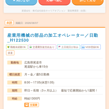
派遣会社
株式会社綜合キャリアオプション 製造事業部（全国）
未読
掲載日
2026/08/07
産業用機械の部品の加工オペレーター／日勤
_H122530
職種未経験OK
交通費別途支給あり
土日祝日が休み
WEB登録OK
派遣
広島県尾道市
勤務地
尾道駅から車15分
月～金／週5日勤務
曜日頻度
8:00～17:05(休憩1:05)
時間
即日～長期（3ヶ月以上） 最短で応募開始から1週間！
期間
時給1300円
時給
交通費