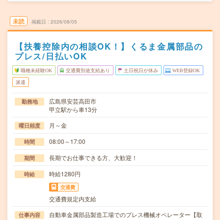
未読
掲載日
2026/08/05
【扶養控除内の相談OK！】くるま金属部品の
プレス/日払いOK
職種未経験OK
交通費別途支給あり
土日祝日が休み
WEB登録OK
派遣
広島県安芸高田市
勤務地
甲立駅から車13分
月～金
曜日頻度
08:00～17:00
時間
長期でお仕事できる方、大歓迎！
期間
時給1280円
時給
交通費
交通費規定内支給
自動車金属部品製造工場でのプレス機械オペレーター【取
仕事内容