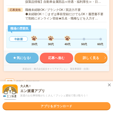
扱製品情報】自動車金属部品≪待遇・福利厚生≫・日…
職種未経験OK / ブランクOK / 英語力不要
応募資格
◆未経験OK！〇まずは事前登録だけでもOK！履歴書不要
で気軽にオンライン登録★氏名・職種などを入力す…
職場の雰囲気
年齢層
20代
30代
40代
50代
60代
気になる!
応募へ進む
詳しく見る
派遣会社
株式会社綜合キャリアオプション 製造事業部（全国）
未読
掲載日
2026/08/05
大人気！
エン派遣アプリ
【経験者向けマイスターワーク！】こんにゃ
派遣のお仕事情報がたくさん！プッシュ通知で受け取ろう！
く食品のリフト仕分け・運搬/日払いOK
アプリをダウンロード
交通費別途支給あり
土日祝日が休み
WEB登録OK
派遣