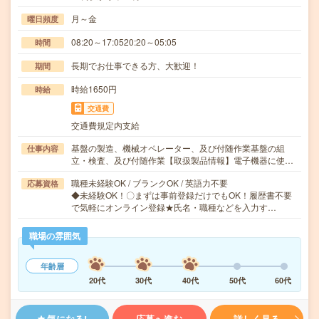
月～金
曜日頻度
08:20～17:0520:20～05:05
時間
長期でお仕事できる方、大歓迎！
期間
時給1650円
時給
交通費
交通費規定内支給
基盤の製造、機械オペレーター、及び付随作業基盤の組
仕事内容
立・検査、及び付随作業【取扱製品情報】電子機器に使…
職種未経験OK / ブランクOK / 英語力不要
応募資格
◆未経験OK！〇まずは事前登録だけでもOK！履歴書不要
で気軽にオンライン登録★氏名・職種などを入力す…
職場の雰囲気
年齢層
20代
30代
40代
50代
60代
気になる!
応募へ進む
詳しく見る