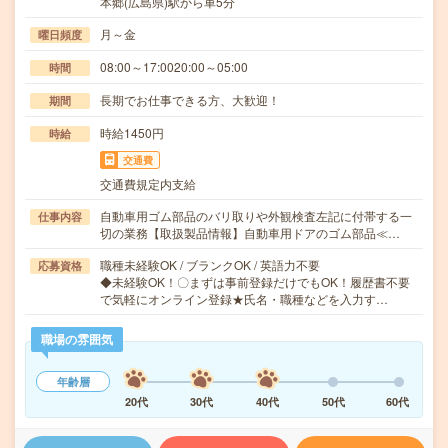
本郷(広島県)駅から車5分
月～金
曜日頻度
08:00～17:0020:00～05:00
時間
長期でお仕事できる方、大歓迎！
期間
時給1450円
時給
交通費
交通費規定内支給
自動車用ゴム部品のバリ取りや外観検査左記に付帯する一
仕事内容
切の業務【取扱製品情報】自動車用ドアのゴム部品≪…
職種未経験OK / ブランクOK / 英語力不要
応募資格
◆未経験OK！〇まずは事前登録だけでもOK！履歴書不要
で気軽にオンライン登録★氏名・職種などを入力す…
職場の雰囲気
年齢層
20代
30代
40代
50代
60代