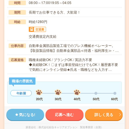
08:00～17:0019:05～04:05
時間
長期でお仕事できる方、大歓迎！
期間
時給1280円
時給
交通費
交通費規定内支給
自動車金属部品製造工場でのプレス機械オペレーター。
仕事内容
【取扱製品情報】自動車金属部品≪待遇・福利厚生≫・…
職種未経験OK / ブランクOK / 英語力不要
応募資格
◆未経験OK！〇まずは事前登録だけでもOK！履歴書不要
で気軽にオンライン登録★氏名・職種などを入力す…
職場の雰囲気
年齢層
20代
30代
40代
50代
60代
気になる!
応募へ進む
詳しく見る
派遣会社
株式会社綜合キャリアオプション 製造事業部（全国）