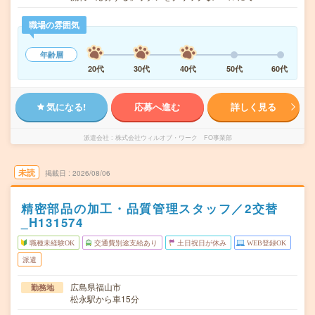
職場の雰囲気
年齢層
20代
30代
40代
50代
60代
気になる!
応募へ進む
詳しく見る
派遣会社
株式会社ウィルオブ・ワーク FO事業部
未読
掲載日
2026/08/06
精密部品の加工・品質管理スタッフ／2交替
_H131574
職種未経験OK
交通費別途支給あり
土日祝日が休み
WEB登録OK
派遣
広島県福山市
勤務地
松永駅から車15分