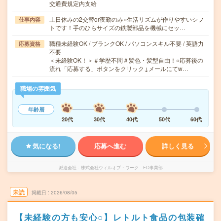
交通費規定内支給
土日休みの2交替or夜勤のみ○生活リズムが作りやすいシフ
仕事内容
トです！手のひらサイズの鉄製部品を機械にセッ…
職種未経験OK / ブランクOK / パソコンスキル不要 / 英語力
応募資格
不要
＜未経験OK！＞＃学歴不問＃髪色・髪型自由！○応募後の
流れ「応募する」ボタンをクリック↓メールにてw…
職場の雰囲気
年齢層
20代
30代
40代
50代
60代
気になる!
応募へ進む
詳しく見る
派遣会社
株式会社ウィルオブ・ワーク FO事業部
未読
掲載日
2026/08/05
【未経験の方も安心○】レトルト食品の包装確