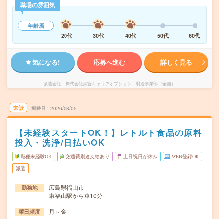
職場の雰囲気
年齢層
20代
30代
40代
50代
60代
気になる!
応募へ進む
詳しく見る
派遣会社
株式会社綜合キャリアオプション 製造事業部（全国）
未読
掲載日
2026/08/05
【未経験スタートOK！】レトルト食品の原料
投入・洗浄/日払いOK
職種未経験OK
交通費別途支給あり
土日祝日が休み
WEB登録OK
派遣
広島県福山市
勤務地
東福山駅から車10分
月～金
曜日頻度