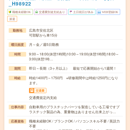
_H98922
職種未経験OK
交通費別途支給あり
土日祝日が休み
WEB登録OK
派遣
広島市安佐北区
勤務地
可部駅から車15分
月～金／週5日勤務
曜日頻度
9:00～18:00(休憩1時間)10:00～19:00(休憩1時間)18:00～
時間
3:00(休憩1時…
即日～長期（3ヶ月以上） 最短で応募開始から1週間！
期間
時給1400円～1750円 ※研修期間中は時給1250円になり
時給
ます。
交通費
交通費規定内支給
自動車用のプラスチックパーツを製造している工場ですプ
仕事内容
ラスチック製品の為、重量物はありません出来上がっ…
職種未経験OK / ブランクOK / パソコンスキル不要 / 英語力
応募資格
不要