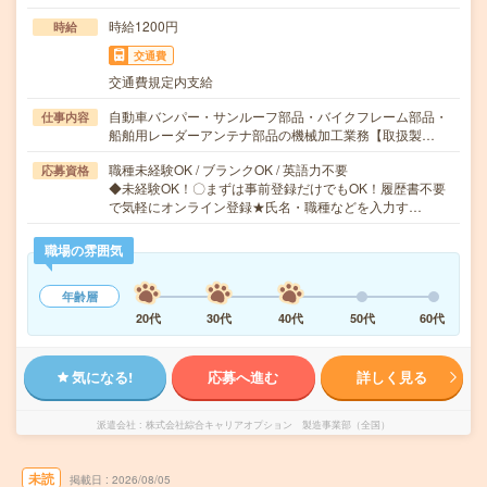
時給1200円
時給
交通費
交通費規定内支給
自動車バンパー・サンルーフ部品・バイクフレーム部品・
仕事内容
船舶用レーダーアンテナ部品の機械加工業務【取扱製…
職種未経験OK / ブランクOK / 英語力不要
応募資格
◆未経験OK！〇まずは事前登録だけでもOK！履歴書不要
で気軽にオンライン登録★氏名・職種などを入力す…
職場の雰囲気
年齢層
20代
30代
40代
50代
60代
気になる!
応募へ進む
詳しく見る
派遣会社
株式会社綜合キャリアオプション 製造事業部（全国）
未読
掲載日
2026/08/05