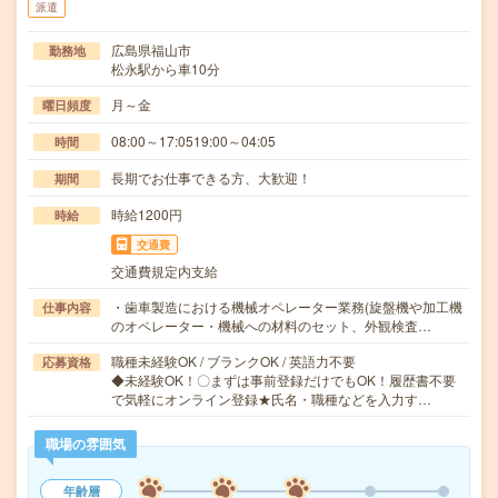
派遣
広島県福山市
勤務地
松永駅から車10分
月～金
曜日頻度
08:00～17:0519:00～04:05
時間
長期でお仕事できる方、大歓迎！
期間
時給1200円
時給
交通費
交通費規定内支給
・歯車製造における機械オペレーター業務(旋盤機や加工機
仕事内容
のオペレーター・機械への材料のセット、外観検査…
職種未経験OK / ブランクOK / 英語力不要
応募資格
◆未経験OK！〇まずは事前登録だけでもOK！履歴書不要
で気軽にオンライン登録★氏名・職種などを入力す…
職場の雰囲気
年齢層