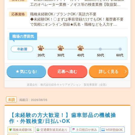
工のオペレーター業務・ノギス等の検査業務【取扱製…
職種未経験OK / ブランクOK / 英語力不要
応募資格
◆未経験OK！〇まずは事前登録だけでもOK！履歴書不要
で気軽にオンライン登録★氏名・職種などを入力す…
職場の雰囲気
年齢層
20代
30代
40代
50代
60代
気になる!
応募へ進む
詳しく見る
派遣会社
株式会社綜合キャリアオプション 製造事業部（全国）
未読
掲載日
2026/08/05
【未経験の方大歓迎！】歯車部品の機械操
作・外観検査/日払いOK
職種未経験OK
交通費別途支給あり
土日祝日が休み
WEB登録OK