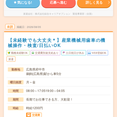
気になる!
応募へ進む
詳しく見る
派遣会社
株式会社綜合キャリアオプション 製造事業部（全国）
未読
掲載日
2026/08/05
【未経験でも大丈夫＊】産業機械用歯車の機
械操作・検査/日払いOK
職種未経験OK
交通費別途支給あり
土日祝日が休み
WEB登録OK
派遣
広島県府中市
勤務地
鵜飼(広島県)駅から車5分
月～金
曜日頻度
08:00～17:0519:00～04:05
時間
長期でお仕事できる方、大歓迎！
期間
時給1200円
時給
交通費