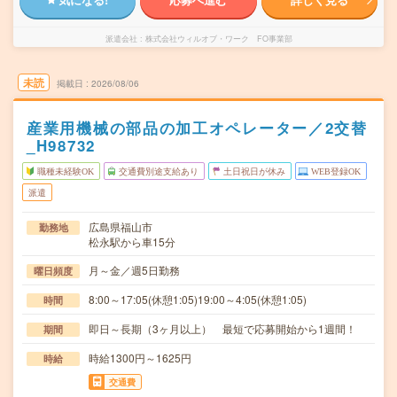
派遣会社
株式会社ウィルオブ・ワーク FO事業部
未読
掲載日
2026/08/06
産業用機械の部品の加工オペレーター／2交替
_H98732
職種未経験OK
交通費別途支給あり
土日祝日が休み
WEB登録OK
派遣
広島県福山市
勤務地
松永駅から車15分
月～金／週5日勤務
曜日頻度
8:00～17:05(休憩1:05)19:00～4:05(休憩1:05)
時間
即日～長期（3ヶ月以上） 最短で応募開始から1週間！
期間
時給1300円～1625円
時給
交通費