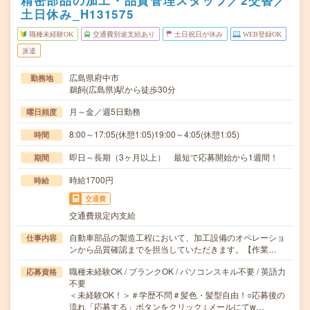
精密部品の加工・品質管理スタッフ／2交替／
土日休み_H131575
職種未経験OK
交通費別途支給あり
土日祝日が休み
WEB登録OK
派遣
広島県府中市
勤務地
鵜飼(広島県)駅から徒歩30分
月～金／週5日勤務
曜日頻度
8:00～17:05(休憩1:05)19:00～4:05(休憩1:05)
時間
即日～長期（3ヶ月以上） 最短で応募開始から1週間！
期間
時給1700円
時給
交通費
交通費規定内支給
自動車部品の製造工程において、加工設備のオペレーショ
仕事内容
ンから品質確認までを担当していただきます。【作業…
職種未経験OK / ブランクOK / パソコンスキル不要 / 英語力
応募資格
不要
＜未経験OK！＞＃学歴不問＃髪色・髪型自由！○応募後の
流れ「応募する」ボタンをクリック↓メールにてw…