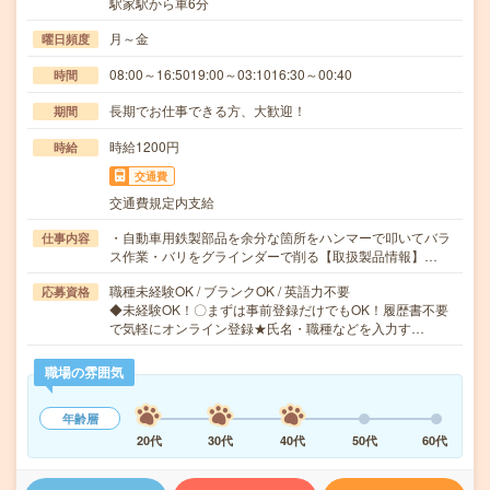
駅家駅から車6分
月～金
曜日頻度
08:00～16:5019:00～03:1016:30～00:40
時間
長期でお仕事できる方、大歓迎！
期間
時給1200円
時給
交通費
交通費規定内支給
・自動車用鉄製部品を余分な箇所をハンマーで叩いてバラ
仕事内容
ス作業・バリをグラインダーで削る【取扱製品情報】…
職種未経験OK / ブランクOK / 英語力不要
応募資格
◆未経験OK！〇まずは事前登録だけでもOK！履歴書不要
で気軽にオンライン登録★氏名・職種などを入力す…
職場の雰囲気
年齢層
20代
30代
40代
50代
60代