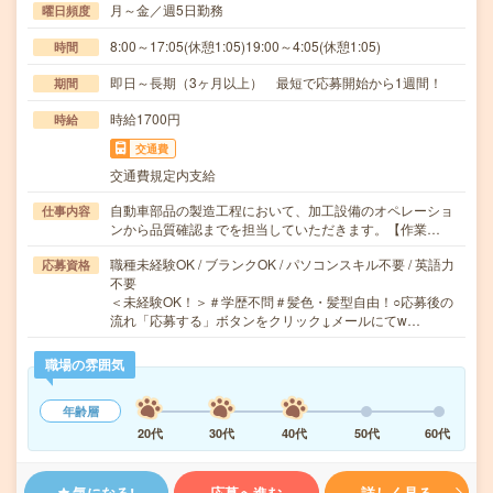
月～金／週5日勤務
曜日頻度
8:00～17:05(休憩1:05)19:00～4:05(休憩1:05)
時間
即日～長期（3ヶ月以上） 最短で応募開始から1週間！
期間
時給1700円
時給
交通費
交通費規定内支給
自動車部品の製造工程において、加工設備のオペレーショ
仕事内容
ンから品質確認までを担当していただきます。【作業…
職種未経験OK / ブランクOK / パソコンスキル不要 / 英語力
応募資格
不要
＜未経験OK！＞＃学歴不問＃髪色・髪型自由！○応募後の
流れ「応募する」ボタンをクリック↓メールにてw…
職場の雰囲気
年齢層
20代
30代
40代
50代
60代
気になる!
応募へ進む
詳しく見る