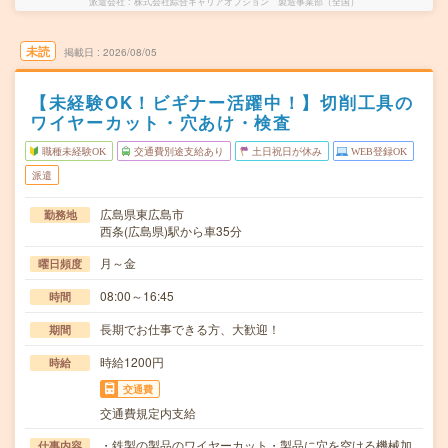
派遣会社
株式会社綜合キャリアオプション 製造事業部（全国）
未読
掲載日
2026/08/05
【未経験OK！ビギナー活躍中！】切削工具の
ワイヤーカット・穴あけ・検査
職種未経験OK
交通費別途支給あり
土日祝日が休み
WEB登録OK
派遣
広島県東広島市
勤務地
西条(広島県)駅から車35分
月～金
曜日頻度
08:00～16:45
時間
長期でお仕事できる方、大歓迎！
期間
時給1200円
時給
交通費
交通費規定内支給
・鉄製の製品のワイヤーカット・製品に穴を空ける機械加
仕事内容