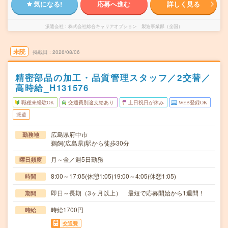
気になる!
応募へ進む
詳しく見る
派遣会社
株式会社綜合キャリアオプション 製造事業部（全国）
未読
掲載日
2026/08/06
精密部品の加工・品質管理スタッフ／2交替／
高時給_H131576
職種未経験OK
交通費別途支給あり
土日祝日が休み
WEB登録OK
派遣
広島県府中市
勤務地
鵜飼(広島県)駅から徒歩30分
月～金／週5日勤務
曜日頻度
8:00～17:05(休憩1:05)19:00～4:05(休憩1:05)
時間
即日～長期（3ヶ月以上） 最短で応募開始から1週間！
期間
時給1700円
時給
交通費