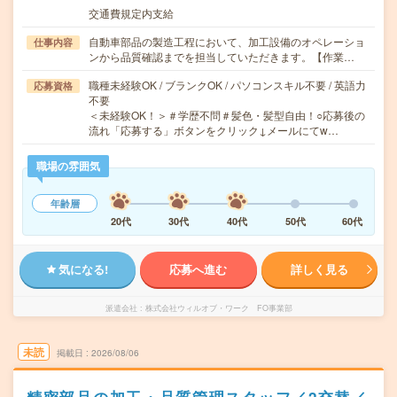
交通費規定内支給
自動車部品の製造工程において、加工設備のオペレーショ
仕事内容
ンから品質確認までを担当していただきます。【作業…
職種未経験OK / ブランクOK / パソコンスキル不要 / 英語力
応募資格
不要
＜未経験OK！＞＃学歴不問＃髪色・髪型自由！○応募後の
流れ「応募する」ボタンをクリック↓メールにてw…
職場の雰囲気
年齢層
20代
30代
40代
50代
60代
気になる!
応募へ進む
詳しく見る
派遣会社
株式会社ウィルオブ・ワーク FO事業部
未読
掲載日
2026/08/06