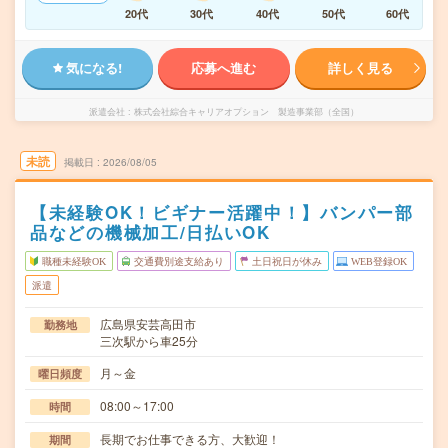
20代
30代
40代
50代
60代
気になる!
応募へ進む
詳しく見る
派遣会社
株式会社綜合キャリアオプション 製造事業部（全国）
未読
掲載日
2026/08/05
【未経験OK！ビギナー活躍中！】バンパー部
品などの機械加工/日払いOK
職種未経験OK
交通費別途支給あり
土日祝日が休み
WEB登録OK
派遣
広島県安芸高田市
勤務地
三次駅から車25分
月～金
曜日頻度
08:00～17:00
時間
長期でお仕事できる方、大歓迎！
期間