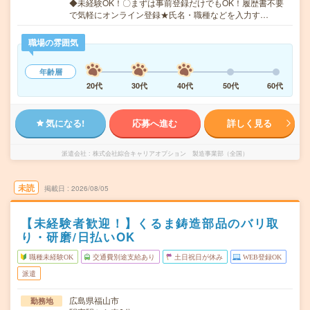
◆未経験OK！〇まずは事前登録だけでもOK！履歴書不要
で気軽にオンライン登録★氏名・職種などを入力す…
職場の雰囲気
年齢層
20代
30代
40代
50代
60代
気になる!
応募へ進む
詳しく見る
派遣会社
株式会社綜合キャリアオプション 製造事業部（全国）
未読
掲載日
2026/08/05
【未経験者歓迎！】くるま鋳造部品のバリ取
り・研磨/日払いOK
職種未経験OK
交通費別途支給あり
土日祝日が休み
WEB登録OK
派遣
広島県福山市
勤務地