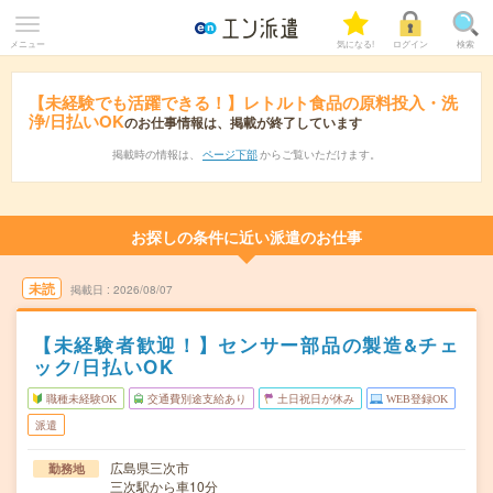
メニュー
気になる!
ログイン
検索
【未経験でも活躍できる！】レトルト食品の原料投入・洗
浄/日払いOK
のお仕事情報は、掲載が終了しています
掲載時の情報は、
ページ下部
からご覧いただけます。
お探しの条件に近い派遣のお仕事
未読
掲載日
2026/08/07
【未経験者歓迎！】センサー部品の製造&チェ
ック/日払いOK
職種未経験OK
交通費別途支給あり
土日祝日が休み
WEB登録OK
派遣
広島県三次市
勤務地
三次駅から車10分