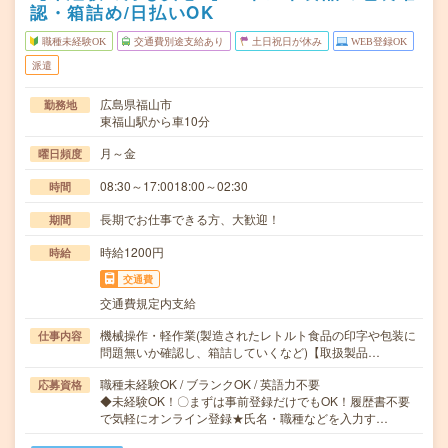
認・箱詰め/日払いOK
職種未経験OK
交通費別途支給あり
土日祝日が休み
WEB登録OK
派遣
広島県福山市
勤務地
東福山駅から車10分
月～金
曜日頻度
08:30～17:0018:00～02:30
時間
長期でお仕事できる方、大歓迎！
期間
時給1200円
時給
交通費
交通費規定内支給
機械操作・軽作業(製造されたレトルト食品の印字や包装に
仕事内容
問題無いか確認し、箱詰していくなど)【取扱製品…
職種未経験OK / ブランクOK / 英語力不要
応募資格
◆未経験OK！〇まずは事前登録だけでもOK！履歴書不要
で気軽にオンライン登録★氏名・職種などを入力す…