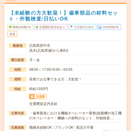
【未経験の方大歓迎！】歯車部品の材料セッ
ト・外観検査/日払いOK
職種未経験OK
交通費別途支給あり
土日祝日が休み
WEB登録OK
派遣
広島県府中市
勤務地
高木(広島県)駅から車8分
月～金
曜日頻度
08:00～17:0519:00～04:05
時間
長期でお仕事できる方、大歓迎！
期間
時給1200円
時給
交通費
交通費規定内支給
・歯車製造における機械オペレーター業務(旋盤機や加工機
仕事内容
のオペレーター・機械への材料のセット、外観検査…
職種未経験OK / ブランクOK / 英語力不要
応募資格