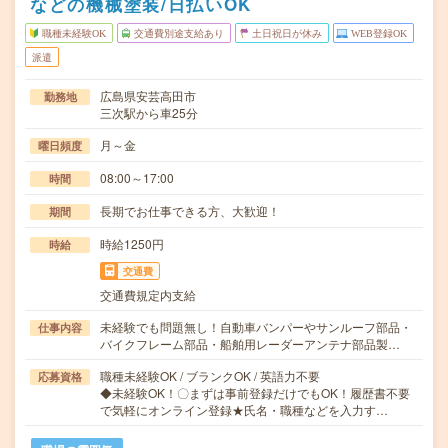
などの機械塗装/日払いOK
職種未経験OK
交通費別途支給あり
土日祝日が休み
WEB登録OK
派遣
広島県安芸高田市
勤務地
三次駅から車25分
月～金
曜日頻度
08:00～17:00
時間
長期でお仕事できる方、大歓迎！
期間
時給1250円
時給
交通費
交通費規定内支給
未経験でも問題無し！自動車バンパーやサンルーフ部品・
仕事内容
バイクフレーム部品・船舶用レーダーアンテナ部品製…
職種未経験OK / ブランクOK / 英語力不要
応募資格
◆未経験OK！〇まずは事前登録だけでもOK！履歴書不要
で気軽にオンライン登録★氏名・職種などを入力す…