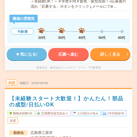
＜未経験OK！＞＃学歴不問＃髪色・髪型自由！○応募後の
流れ「応募する」ボタンをクリック↓メールにてw…
職場の雰囲気
年齢層
20代
30代
40代
50代
60代
気になる!
応募へ進む
詳しく見る
派遣会社
株式会社ウィルオブ・ワーク FO事業部
未読
掲載日
2026/08/06
【未経験スタート大歓迎！】かんたん！部品
の成型/日払いOK
職種未経験OK
交通費別途支給あり
土日祝日が休み
WEB登録OK
派遣
広島県三原市
勤務地