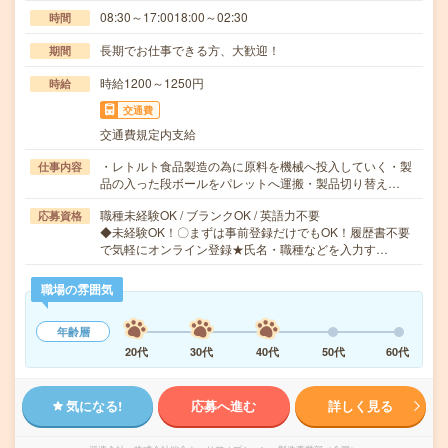
08:30～17:0018:00～02:30
時間
長期でお仕事できる方、大歓迎！
期間
時給1200～1250円
時給
交通費
交通費規定内支給
・レトルト食品製造の為に原料を機械へ投入していく・製
仕事内容
品の入った段ボールをパレットへ運搬・製品切り替え…
職種未経験OK / ブランクOK / 英語力不要
応募資格
◆未経験OK！〇まずは事前登録だけでもOK！履歴書不要
で気軽にオンライン登録★氏名・職種などを入力す…
職場の雰囲気
年齢層
20代
30代
40代
50代
60代
気になる!
応募へ進む
詳しく見る