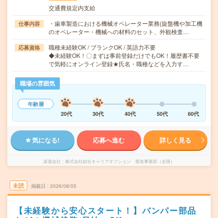
交通費規定内支給
・歯車製造における機械オペレーター業務(旋盤機や加工機
仕事内容
のオペレーター・機械への材料のセット、外観検査…
職種未経験OK / ブランクOK / 英語力不要
応募資格
◆未経験OK！〇まずは事前登録だけでもOK！履歴書不要
で気軽にオンライン登録★氏名・職種などを入力す…
職場の雰囲気
年齢層
20代
30代
40代
50代
60代
気になる!
応募へ進む
詳しく見る
派遣会社
株式会社綜合キャリアオプション 製造事業部（全国）
未読
掲載日
2026/08/05
【未経験から安心スタート！】バンパー部品