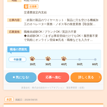
時給
交通費
交通費規定内支給
・鉄製の製品のワイヤーカット・製品に穴を空ける機械加
仕事内容
工のオペレーター業務・ノギス等の検査業務【取扱製…
職種未経験OK / ブランクOK / 英語力不要
応募資格
◆未経験OK！〇まずは事前登録だけでもOK！履歴書不要
で気軽にオンライン登録★氏名・職種などを入力す…
職場の雰囲気
年齢層
20代
30代
40代
50代
60代
気になる!
応募へ進む
詳しく見る
派遣会社
株式会社綜合キャリアオプション 製造事業部（全国）
未読
掲載日
2026/08/05