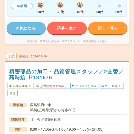
年齢層
20代
30代
40代
50代
60代
気になる!
応募へ進む
詳しく見る
派遣会社
株式会社綜合キャリアオプション 製造事業部（全国）
未読
掲載日
2026/08/06
精密部品の加工・品質管理スタッフ／2交替／
高時給_H131576
職種未経験OK
交通費別途支給あり
土日祝日が休み
WEB登録OK
派遣
広島県府中市
勤務地
鵜飼(広島県)駅から徒歩30分
月～金／週5日勤務
曜日頻度
8:00～17:05(休憩1:05)19:00～4:05(休憩1:05)
時間