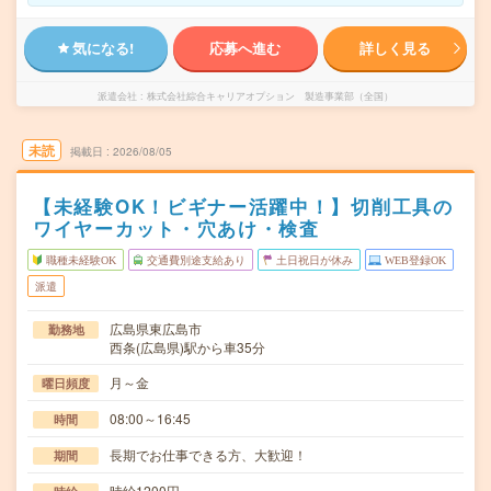
気になる!
応募へ進む
詳しく見る
派遣会社
株式会社綜合キャリアオプション 製造事業部（全国）
未読
掲載日
2026/08/05
【未経験OK！ビギナー活躍中！】切削工具の
ワイヤーカット・穴あけ・検査
職種未経験OK
交通費別途支給あり
土日祝日が休み
WEB登録OK
派遣
広島県東広島市
勤務地
西条(広島県)駅から車35分
月～金
曜日頻度
08:00～16:45
時間
長期でお仕事できる方、大歓迎！
期間
時給1200円