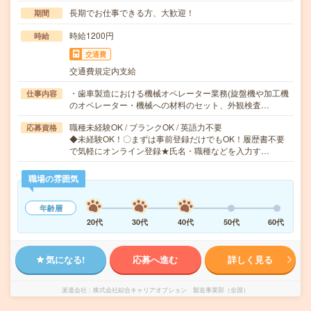
長期でお仕事できる方、大歓迎！
期間
時給1200円
時給
交通費
交通費規定内支給
・歯車製造における機械オペレーター業務(旋盤機や加工機
仕事内容
のオペレーター・機械への材料のセット、外観検査…
職種未経験OK / ブランクOK / 英語力不要
応募資格
◆未経験OK！〇まずは事前登録だけでもOK！履歴書不要
で気軽にオンライン登録★氏名・職種などを入力す…
職場の雰囲気
年齢層
20代
30代
40代
50代
60代
気になる!
応募へ進む
詳しく見る
派遣会社
株式会社綜合キャリアオプション 製造事業部（全国）