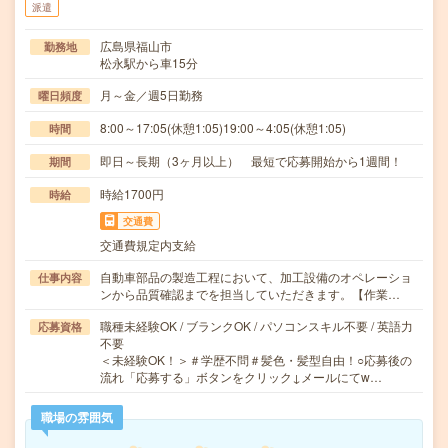
派遣
広島県福山市
勤務地
松永駅から車15分
月～金／週5日勤務
曜日頻度
8:00～17:05(休憩1:05)19:00～4:05(休憩1:05)
時間
即日～長期（3ヶ月以上） 最短で応募開始から1週間！
期間
時給1700円
時給
交通費
交通費規定内支給
自動車部品の製造工程において、加工設備のオペレーショ
仕事内容
ンから品質確認までを担当していただきます。【作業…
職種未経験OK / ブランクOK / パソコンスキル不要 / 英語力
応募資格
不要
＜未経験OK！＞＃学歴不問＃髪色・髪型自由！○応募後の
流れ「応募する」ボタンをクリック↓メールにてw…
職場の雰囲気