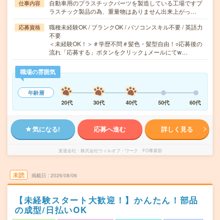
自動車用のプラスチックパーツを製造している工場ですプ
仕事内容
ラスチック製品の為、重量物はありません出来上がっ…
職種未経験OK / ブランクOK / パソコンスキル不要 / 英語力
応募資格
不要
＜未経験OK！＞＃学歴不問＃髪色・髪型自由！○応募後の
流れ「応募する」ボタンをクリック↓メールにてw…
職場の雰囲気
年齢層
20代
30代
40代
50代
60代
気になる!
応募へ進む
詳しく見る
派遣会社
株式会社ウィルオブ・ワーク FO事業部
未読
掲載日
2026/08/06
【未経験スタート大歓迎！】かんたん！部品
の成型/日払いOK