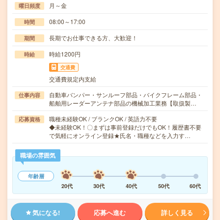
月～金
曜日頻度
08:00～17:00
時間
長期でお仕事できる方、大歓迎！
期間
時給1200円
時給
交通費
交通費規定内支給
自動車バンパー・サンルーフ部品・バイクフレーム部品・
仕事内容
船舶用レーダーアンテナ部品の機械加工業務【取扱製…
職種未経験OK / ブランクOK / 英語力不要
応募資格
◆未経験OK！〇まずは事前登録だけでもOK！履歴書不要
で気軽にオンライン登録★氏名・職種などを入力す…
職場の雰囲気
年齢層
20代
30代
40代
50代
60代
気になる!
応募へ進む
詳しく見る