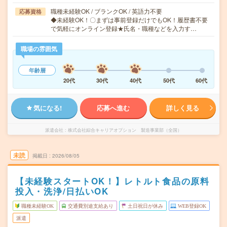
職種未経験OK / ブランクOK / 英語力不要
応募資格
◆未経験OK！〇まずは事前登録だけでもOK！履歴書不要
で気軽にオンライン登録★氏名・職種などを入力す…
職場の雰囲気
年齢層
20代
30代
40代
50代
60代
気になる!
応募へ進む
詳しく見る
派遣会社
株式会社綜合キャリアオプション 製造事業部（全国）
未読
掲載日
2026/08/05
【未経験スタートOK！】レトルト食品の原料
投入・洗浄/日払いOK
職種未経験OK
交通費別途支給あり
土日祝日が休み
WEB登録OK
派遣