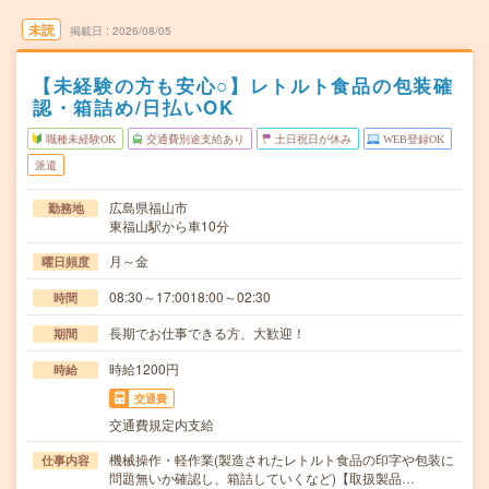
未読
掲載日
2026/08/05
【未経験の方も安心○】レトルト食品の包装確
認・箱詰め/日払いOK
職種未経験OK
交通費別途支給あり
土日祝日が休み
WEB登録OK
派遣
広島県福山市
勤務地
東福山駅から車10分
月～金
曜日頻度
08:30～17:0018:00～02:30
時間
長期でお仕事できる方、大歓迎！
期間
時給1200円
時給
交通費
交通費規定内支給
機械操作・軽作業(製造されたレトルト食品の印字や包装に
仕事内容
問題無いか確認し、箱詰していくなど)【取扱製品…