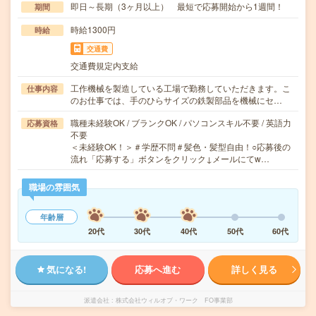
即日～長期（3ヶ月以上） 最短で応募開始から1週間！
期間
時給1300円
時給
交通費
交通費規定内支給
工作機械を製造している工場で勤務していただきます。こ
仕事内容
のお仕事では、手のひらサイズの鉄製部品を機械にセ…
職種未経験OK / ブランクOK / パソコンスキル不要 / 英語力
応募資格
不要
＜未経験OK！＞＃学歴不問＃髪色・髪型自由！○応募後の
流れ「応募する」ボタンをクリック↓メールにてw…
職場の雰囲気
年齢層
20代
30代
40代
50代
60代
気になる!
応募へ進む
詳しく見る
派遣会社
株式会社ウィルオブ・ワーク FO事業部