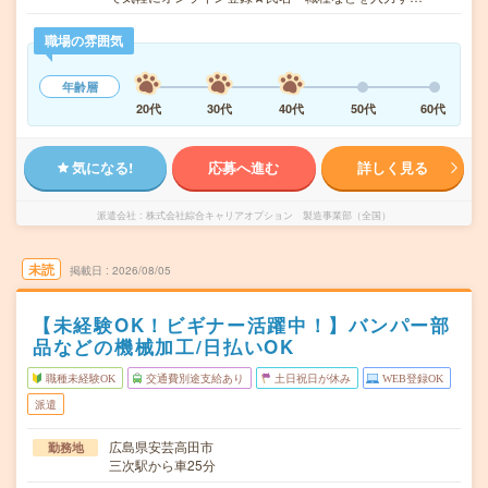
職場の雰囲気
年齢層
20代
30代
40代
50代
60代
気になる!
応募へ進む
詳しく見る
派遣会社
株式会社綜合キャリアオプション 製造事業部（全国）
未読
掲載日
2026/08/05
【未経験OK！ビギナー活躍中！】バンパー部
品などの機械加工/日払いOK
職種未経験OK
交通費別途支給あり
土日祝日が休み
WEB登録OK
派遣
広島県安芸高田市
勤務地
三次駅から車25分