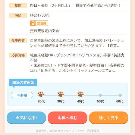
即日～長期（3ヶ月以上） 最短で応募開始から1週間！
期間
時給1700円
時給
交通費
交通費規定内支給
自動車部品の製造工程において、加工設備のオペレーショ
仕事内容
ンから品質確認までを担当していただきます。【作業…
職種未経験OK / ブランクOK / パソコンスキル不要 / 英語力
応募資格
不要
＜未経験OK！＞＃学歴不問＃髪色・髪型自由！○応募後の
流れ「応募する」ボタンをクリック↓メールにてw…
職場の雰囲気
年齢層
20代
30代
40代
50代
60代
気になる!
応募へ進む
詳しく見る
派遣会社
株式会社ウィルオブ・ワーク FO事業部