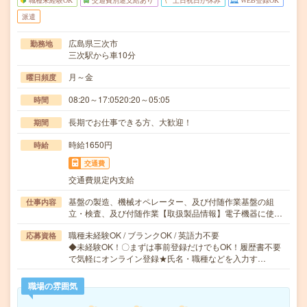
職種未経験OK
交通費別途支給あり
土日祝日が休み
WEB登録OK
派遣
広島県三次市
勤務地
三次駅から車10分
月～金
曜日頻度
08:20～17:0520:20～05:05
時間
長期でお仕事できる方、大歓迎！
期間
時給1650円
時給
交通費
交通費規定内支給
基盤の製造、機械オペレーター、及び付随作業基盤の組
仕事内容
立・検査、及び付随作業【取扱製品情報】電子機器に使…
職種未経験OK / ブランクOK / 英語力不要
応募資格
◆未経験OK！〇まずは事前登録だけでもOK！履歴書不要
で気軽にオンライン登録★氏名・職種などを入力す…
職場の雰囲気