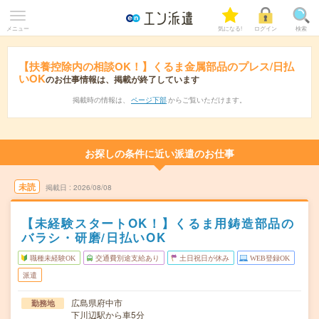
メニュー
気になる!
ログイン
検索
【扶養控除内の相談OK！】くるま金属部品のプレス/日払
いOK
のお仕事情報は、掲載が終了しています
掲載時の情報は、
ページ下部
からご覧いただけます。
お探しの条件に近い派遣のお仕事
未読
掲載日
2026/08/08
【未経験スタートOK！】くるま用鋳造部品の
バラシ・研磨/日払いOK
職種未経験OK
交通費別途支給あり
土日祝日が休み
WEB登録OK
派遣
広島県府中市
勤務地
下川辺駅から車5分