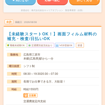
派遣会社
株式会社綜合キャリアオプション 製造事業部（全国）
未読
掲載日
2026/08/08
【未経験スタートOK！】画面フィルム材料の
補充・検査/日払いOK
職種未経験OK
交通費別途支給あり
WEB登録OK
派遣
広島県三原市
勤務地
本郷(広島県)駅から---分
シフト制
曜日頻度
08:30～19:3020:30～07:30
時間
長期でお仕事できる方、大歓迎！
期間
時給1550円
時給
交通費
交通費規定内支給