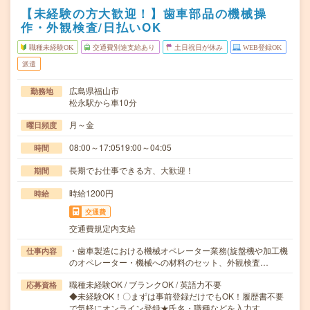
【未経験の方大歓迎！】歯車部品の機械操
作・外観検査/日払いOK
職種未経験OK
交通費別途支給あり
土日祝日が休み
WEB登録OK
派遣
広島県福山市
勤務地
松永駅から車10分
月～金
曜日頻度
08:00～17:0519:00～04:05
時間
長期でお仕事できる方、大歓迎！
期間
時給1200円
時給
交通費
交通費規定内支給
・歯車製造における機械オペレーター業務(旋盤機や加工機
仕事内容
のオペレーター・機械への材料のセット、外観検査…
職種未経験OK / ブランクOK / 英語力不要
応募資格
◆未経験OK！〇まずは事前登録だけでもOK！履歴書不要
で気軽にオンライン登録★氏名・職種などを入力す…