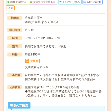
職種未経験OK
交通費別途支給あり
土日祝日が休み
WEB登録OK
派遣
広島県三原市
勤務地
本郷(広島県)駅から車5分
月～金
曜日頻度
08:00～17:0020:00～05:00
時間
長期でお仕事できる方、大歓迎！
期間
時給1450円
時給
交通費
交通費規定内支給
自動車用ゴム部品のバリ取りや外観検査左記に付帯する一
仕事内容
切の業務【取扱製品情報】自動車用ドアのゴム部品≪…
職種未経験OK / ブランクOK / 英語力不要
応募資格
◆未経験OK！〇まずは事前登録だけでもOK！履歴書不要
で気軽にオンライン登録★氏名・職種などを入力す…
職場の雰囲気