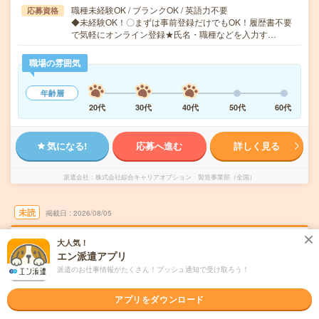
職種未経験OK / ブランクOK / 英語力不要
応募資格
◆未経験OK！〇まずは事前登録だけでもOK！履歴書不要
で気軽にオンライン登録★氏名・職種などを入力す…
職場の雰囲気
年齢層
20代
30代
40代
50代
60代
気になる!
応募へ進む
詳しく見る
派遣会社
株式会社綜合キャリアオプション 製造事業部（全国）
未読
掲載日
2026/08/05
大人気！
【扶養内ウェルカム！】くるま金属部品のプ
エン派遣アプリ
レス機械操作/日払いOK
派遣のお仕事情報がたくさん！プッシュ通知で受け取ろう！
職種未経験OK
交通費別途支給あり
土日祝日が休み
WEB登録OK
アプリをダウンロード
派遣