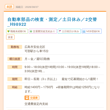
未読
掲載日
2026/08/07
自動車部品の検査・測定／土日休み／2交替
_H98922
職種未経験OK
交通費別途支給あり
土日祝日が休み
WEB登録OK
派遣
広島市安佐北区
勤務地
可部駅から車15分
月～金／週5日勤務
曜日頻度
9:00～18:00(休憩1時間)10:00～19:00(休憩1時間)18:00～
時間
3:00(休憩1時…
即日～長期（3ヶ月以上） 最短で応募開始から1週間！
期間
時給1400円～1750円 ※研修期間中は時給1250円になり
時給
ます。
交通費
交通費規定内支給