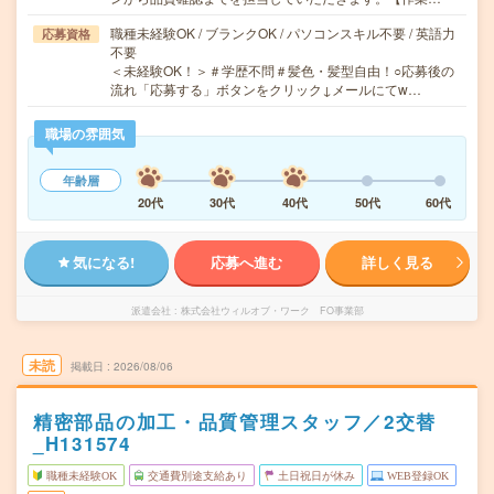
職種未経験OK / ブランクOK / パソコンスキル不要 / 英語力
応募資格
不要
＜未経験OK！＞＃学歴不問＃髪色・髪型自由！○応募後の
流れ「応募する」ボタンをクリック↓メールにてw…
職場の雰囲気
年齢層
20代
30代
40代
50代
60代
気になる!
応募へ進む
詳しく見る
派遣会社
株式会社ウィルオブ・ワーク FO事業部
未読
掲載日
2026/08/06
精密部品の加工・品質管理スタッフ／2交替
_H131574
職種未経験OK
交通費別途支給あり
土日祝日が休み
WEB登録OK