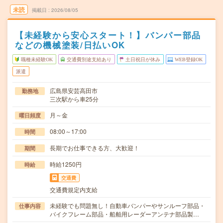
未読
掲載日
2026/08/05
【未経験から安心スタート！】バンパー部品
などの機械塗装/日払いOK
職種未経験OK
交通費別途支給あり
土日祝日が休み
WEB登録OK
派遣
広島県安芸高田市
勤務地
三次駅から車25分
月～金
曜日頻度
08:00～17:00
時間
長期でお仕事できる方、大歓迎！
期間
時給1250円
時給
交通費
交通費規定内支給
未経験でも問題無し！自動車バンパーやサンルーフ部品・
仕事内容
バイクフレーム部品・船舶用レーダーアンテナ部品製…