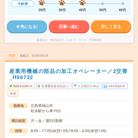
年齢層
20代
30代
40代
50代
60代
気になる!
応募へ進む
詳しく見る
派遣会社
株式会社ウィルオブ・ワーク FO事業部
未読
掲載日
2026/08/06
産業用機械の部品の加工オペレーター／2交替
_H98732
職種未経験OK
交通費別途支給あり
土日祝日が休み
WEB登録OK
派遣
広島県福山市
勤務地
松永駅から車15分
月～金／週5日勤務
曜日頻度
8:00～17:05(休憩1:05)19:00～4:05(休憩1:05)
時間