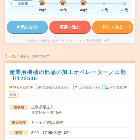
年齢層
20代
30代
40代
50代
60代
気になる!
応募へ進む
詳しく見る
派遣会社
株式会社綜合キャリアオプション 製造事業部（全国）
未読
掲載日
2026/08/07
産業用機械の部品の加工オペレーター／日勤
_H122530
職種未経験OK
交通費別途支給あり
土日祝日が休み
WEB登録OK
派遣
広島県尾道市
勤務地
尾道駅から車15分
月～金／週5日勤務
曜日頻度
8:00～17:05(休憩1:05)
時間