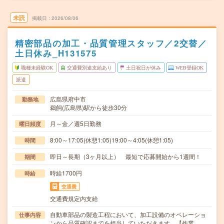
未読
掲載日
2026/08/06
精密部品の加工・品質管理スタッフ／2交替／
土日休み_H131575
職種未経験OK
交通費別途支給あり
土日祝日が休み
WEB登録OK
派遣
広島県府中市
勤務地
鵜飼(広島県)駅から徒歩30分
月～金／週5日勤務
曜日頻度
8:00～17:05(休憩1:05)19:00～4:05(休憩1:05)
時間
即日～長期（3ヶ月以上） 最短で応募開始から1週間！
期間
時給1700円
時給
交通費
交通費規定内支給
自動車部品の製造工程において、加工設備のオペレーショ
仕事内容
ンから品質確認までを担当していただきます。【作業…