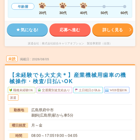
年齢層
20代
30代
40代
50代
60代
気になる!
応募へ進む
詳しく見る
派遣会社
株式会社綜合キャリアオプション 製造事業部（全国）
未読
掲載日
2026/08/05
【未経験でも大丈夫＊】産業機械用歯車の機
械操作・検査/日払いOK
職種未経験OK
交通費別途支給あり
土日祝日が休み
WEB登録OK
派遣
広島県府中市
勤務地
鵜飼(広島県)駅から車5分
月～金
曜日頻度
08:00～17:0519:00～04:05
時間