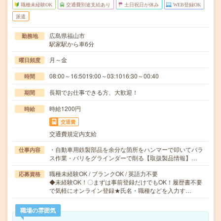
職種未経験OK
交通費別途支給あり
土日祝日が休み
WEB登録OK
派遣
広島県福山市
勤務地
駅家駅から車6分
月～金
曜日頻度
08:00～16:5019:00～03:1016:30～00:40
時間
長期でお仕事できる方、大歓迎！
期間
時給1200円
時給
交通費
交通費規定内支給
・自動車用鉄製部品を余分な箇所をハンマーで叩いてバラ
仕事内容
ス作業・バリをグラインダーで削る【取扱製品情報】…
職種未経験OK / ブランクOK / 英語力不要
応募資格
◆未経験OK！〇まずは事前登録だけでもOK！履歴書不要
で気軽にオンライン登録★氏名・職種などを入力す…
職場の雰囲気