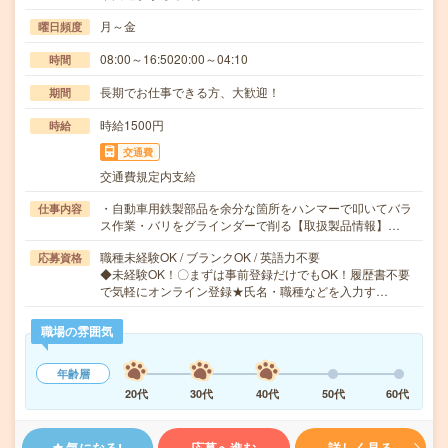
月～金
曜日頻度
08:00～16:5020:00～04:10
時間
長期でお仕事できる方、大歓迎！
期間
時給1500円
時給
交通費
交通費規定内支給
・自動車用鉄製部品を余分な箇所をハンマーで叩いてバラ
仕事内容
ス作業・バリをグラインダーで削る【取扱製品情報】…
職種未経験OK / ブランクOK / 英語力不要
応募資格
◆未経験OK！〇まずは事前登録だけでもOK！履歴書不要
で気軽にオンライン登録★氏名・職種などを入力す…
職場の雰囲気
年齢層
20代
30代
40代
50代
60代
気になる!
応募へ進む
詳しく見る