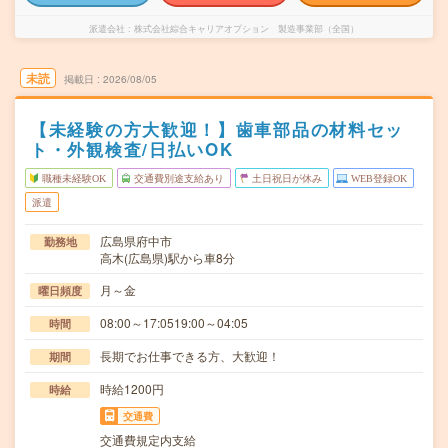
派遣会社
株式会社綜合キャリアオプション 製造事業部（全国）
未読
掲載日
2026/08/05
【未経験の方大歓迎！】歯車部品の材料セッ
ト・外観検査/日払いOK
職種未経験OK
交通費別途支給あり
土日祝日が休み
WEB登録OK
派遣
広島県府中市
勤務地
高木(広島県)駅から車8分
月～金
曜日頻度
08:00～17:0519:00～04:05
時間
長期でお仕事できる方、大歓迎！
期間
時給1200円
時給
交通費
交通費規定内支給