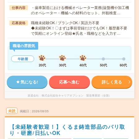
・歯車製造における機械オペレーター業務(旋盤機や加工機
仕事内容
のオペレーター・機械への材料のセット、外観検査…
職種未経験OK / ブランクOK / 英語力不要
応募資格
◆未経験OK！〇まずは事前登録だけでもOK！履歴書不要
で気軽にオンライン登録★氏名・職種などを入力す…
職場の雰囲気
年齢層
20代
30代
40代
50代
60代
気になる!
応募へ進む
詳しく見る
派遣会社
株式会社綜合キャリアオプション 製造事業部（全国）
未読
掲載日
2026/08/05
【未経験者歓迎！】くるま鋳造部品のバリ取
り・研磨/日払いOK