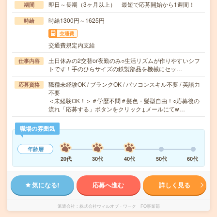
即日～長期（3ヶ月以上） 最短で応募開始から1週間！
期間
時給1300円～1625円
時給
交通費
交通費規定内支給
土日休みの2交替or夜勤のみ○生活リズムが作りやすいシフ
仕事内容
トです！手のひらサイズの鉄製部品を機械にセッ…
職種未経験OK / ブランクOK / パソコンスキル不要 / 英語力
応募資格
不要
＜未経験OK！＞＃学歴不問＃髪色・髪型自由！○応募後の
流れ「応募する」ボタンをクリック↓メールにてw…
職場の雰囲気
年齢層
20代
30代
40代
50代
60代
気になる!
応募へ進む
詳しく見る
派遣会社
株式会社ウィルオブ・ワーク FO事業部