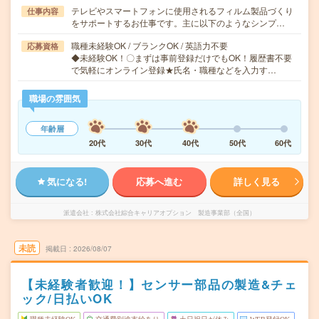
テレビやスマートフォンに使用されるフィルム製品づくり
仕事内容
をサポートするお仕事です。主に以下のようなシンプ…
職種未経験OK / ブランクOK / 英語力不要
応募資格
◆未経験OK！〇まずは事前登録だけでもOK！履歴書不要
で気軽にオンライン登録★氏名・職種などを入力す…
職場の雰囲気
年齢層
20代
30代
40代
50代
60代
気になる!
応募へ進む
詳しく見る
派遣会社
株式会社綜合キャリアオプション 製造事業部（全国）
未読
掲載日
2026/08/07
【未経験者歓迎！】センサー部品の製造&チェ
ック/日払いOK