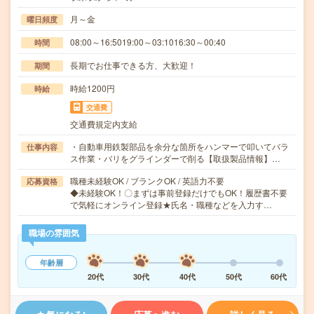
月～金
曜日頻度
08:00～16:5019:00～03:1016:30～00:40
時間
長期でお仕事できる方、大歓迎！
期間
時給1200円
時給
交通費
交通費規定内支給
・自動車用鉄製部品を余分な箇所をハンマーで叩いてバラ
仕事内容
ス作業・バリをグラインダーで削る【取扱製品情報】…
職種未経験OK / ブランクOK / 英語力不要
応募資格
◆未経験OK！〇まずは事前登録だけでもOK！履歴書不要
で気軽にオンライン登録★氏名・職種などを入力す…
職場の雰囲気
年齢層
20代
30代
40代
50代
60代