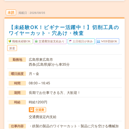
未読
掲載日
2026/08/05
【未経験OK！ビギナー活躍中！】切削工具の
ワイヤーカット・穴あけ・検査
職種未経験OK
交通費別途支給あり
土日祝日が休み
WEB登録OK
派遣
広島県東広島市
勤務地
西条(広島県)駅から車35分
月～金
曜日頻度
08:00～16:45
時間
長期でお仕事できる方、大歓迎！
期間
時給1200円
時給
交通費
交通費規定内支給
・鉄製の製品のワイヤーカット・製品に穴を空ける機械加
仕事内容