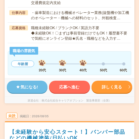
交通費規定内支給
・歯車製造における機械オペレーター業務(旋盤機や加工機
仕事内容
のオペレーター・機械への材料のセット、外観検査…
職種未経験OK / ブランクOK / 英語力不要
応募資格
◆未経験OK！〇まずは事前登録だけでもOK！履歴書不要
で気軽にオンライン登録★氏名・職種などを入力す…
職場の雰囲気
年齢層
20代
30代
40代
50代
60代
気になる!
応募へ進む
詳しく見る
派遣会社
株式会社綜合キャリアオプション 製造事業部（全国）
未読
掲載日
2026/08/05
【未経験から安心スタート！】バンパー部品
などの機械塗装/日払いOK