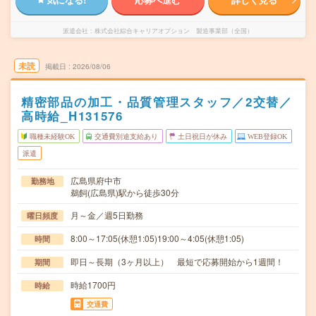
派遣会社
株式会社綜合キャリアオプション 製造事業部（全国）
未読
掲載日
2026/08/06
精密部品の加工・品質管理スタッフ／2交替／
高時給_H131576
職種未経験OK
交通費別途支給あり
土日祝日が休み
WEB登録OK
派遣
広島県府中市
勤務地
鵜飼(広島県)駅から徒歩30分
月～金／週5日勤務
曜日頻度
8:00～17:05(休憩1:05)19:00～4:05(休憩1:05)
時間
即日～長期（3ヶ月以上） 最短で応募開始から1週間！
期間
時給1700円
時給
交通費