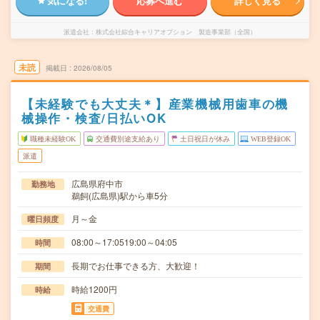
気になる!
応募へ進む
詳しく見る
派遣会社
株式会社綜合キャリアオプション 製造事業部（全国）
未読
掲載日
2026/08/05
【未経験でも大丈夫＊】産業機械用歯車の機
械操作・検査/日払いOK
職種未経験OK
交通費別途支給あり
土日祝日が休み
WEB登録OK
派遣
広島県府中市
勤務地
鵜飼(広島県)駅から車5分
月～金
曜日頻度
08:00～17:0519:00～04:05
時間
長期でお仕事できる方、大歓迎！
期間
時給1200円
時給
交通費