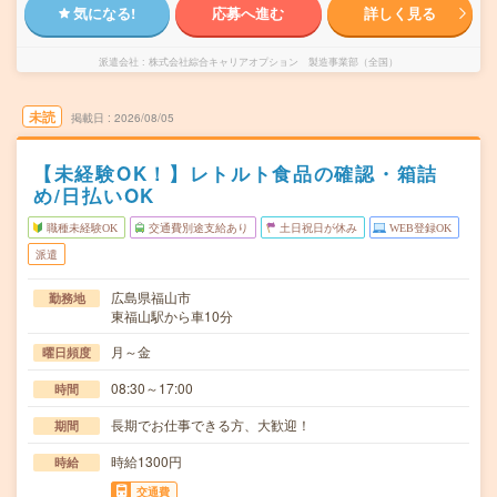
気になる!
応募へ進む
詳しく見る
派遣会社
株式会社綜合キャリアオプション 製造事業部（全国）
未読
掲載日
2026/08/05
【未経験OK！】レトルト食品の確認・箱詰
め/日払いOK
職種未経験OK
交通費別途支給あり
土日祝日が休み
WEB登録OK
派遣
広島県福山市
勤務地
東福山駅から車10分
月～金
曜日頻度
08:30～17:00
時間
長期でお仕事できる方、大歓迎！
期間
時給1300円
時給
交通費