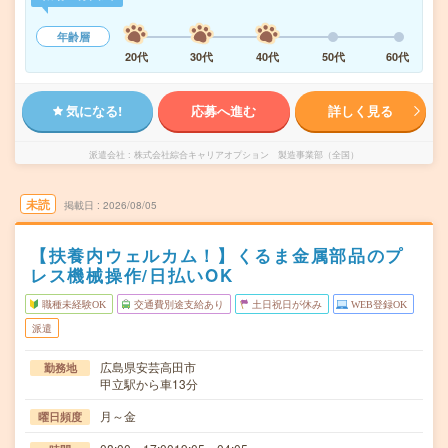
年齢層
20代
30代
40代
50代
60代
気になる!
応募へ進む
詳しく見る
派遣会社
株式会社綜合キャリアオプション 製造事業部（全国）
未読
掲載日
2026/08/05
【扶養内ウェルカム！】くるま金属部品のプ
レス機械操作/日払いOK
職種未経験OK
交通費別途支給あり
土日祝日が休み
WEB登録OK
派遣
広島県安芸高田市
勤務地
甲立駅から車13分
月～金
曜日頻度