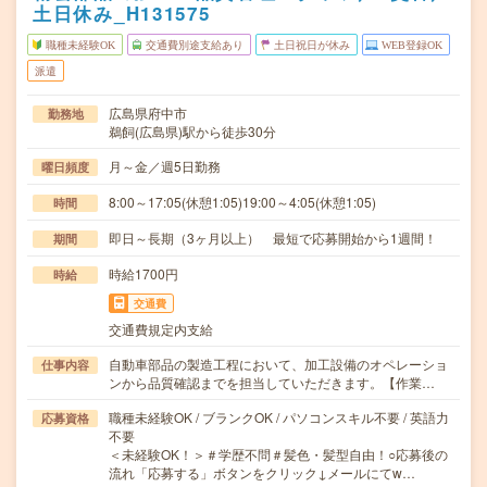
土日休み_H131575
職種未経験OK
交通費別途支給あり
土日祝日が休み
WEB登録OK
派遣
広島県府中市
勤務地
鵜飼(広島県)駅から徒歩30分
月～金／週5日勤務
曜日頻度
8:00～17:05(休憩1:05)19:00～4:05(休憩1:05)
時間
即日～長期（3ヶ月以上） 最短で応募開始から1週間！
期間
時給1700円
時給
交通費
交通費規定内支給
自動車部品の製造工程において、加工設備のオペレーショ
仕事内容
ンから品質確認までを担当していただきます。【作業…
職種未経験OK / ブランクOK / パソコンスキル不要 / 英語力
応募資格
不要
＜未経験OK！＞＃学歴不問＃髪色・髪型自由！○応募後の
流れ「応募する」ボタンをクリック↓メールにてw…