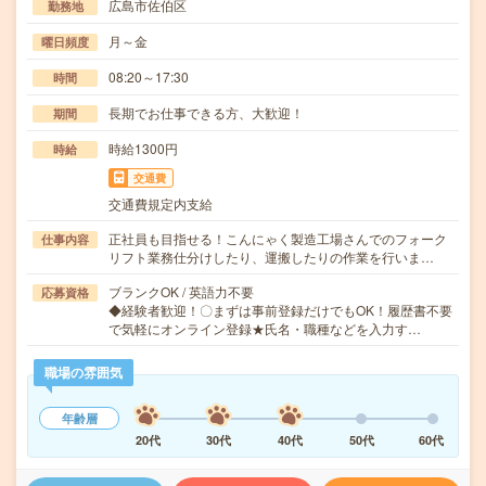
広島市佐伯区
勤務地
月～金
曜日頻度
08:20～17:30
時間
長期でお仕事できる方、大歓迎！
期間
時給1300円
時給
交通費
交通費規定内支給
正社員も目指せる！こんにゃく製造工場さんでのフォーク
仕事内容
リフト業務仕分けしたり、運搬したりの作業を行いま…
ブランクOK / 英語力不要
応募資格
◆経験者歓迎！〇まずは事前登録だけでもOK！履歴書不要
で気軽にオンライン登録★氏名・職種などを入力す…
職場の雰囲気
年齢層
20代
30代
40代
50代
60代