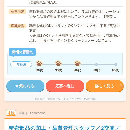
交通費規定内支給
自動車部品の製造工程において、加工設備のオペレーショ
仕事内容
ンから品質確認までを担当していただきます。【作業…
職種未経験OK / ブランクOK / パソコンスキル不要 / 英語力
応募資格
不要
＜未経験OK！＞＃学歴不問＃髪色・髪型自由！○応募後の
流れ「応募する」ボタンをクリック↓メールにてw…
職場の雰囲気
年齢層
20代
30代
40代
50代
60代
気になる!
応募へ進む
詳しく見る
派遣会社
株式会社ウィルオブ・ワーク FO事業部
未読
掲載日
2026/08/06
精密部品の加工・品質管理スタッフ／2交替／