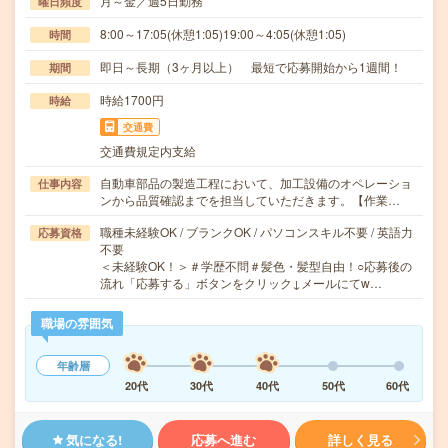
月～金／週5日勤務
曜日頻度
8:00～17:05(休憩1:05)19:00～4:05(休憩1:05)
時間
即日～長期（3ヶ月以上） 最短で応募開始から1週間！
期間
時給1700円
時給
交通費
交通費規定内支給
自動車部品の製造工程において、加工設備のオペレーショ
仕事内容
ンから品質確認までを担当していただきます。【作業…
職種未経験OK / ブランクOK / パソコンスキル不要 / 英語力
応募資格
不要
＜未経験OK！＞＃学歴不問＃髪色・髪型自由！○応募後の
流れ「応募する」ボタンをクリック↓メールにてw…
職場の雰囲気
年齢層
20代
30代
40代
50代
60代
気になる!
応募へ進む
詳しく見る