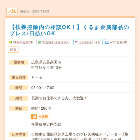
未読
掲載日
2026/08/05
【扶養控除内の相談OK！】くるま金属部品の
プレス/日払いOK
職種未経験OK
交通費別途支給あり
土日祝日が休み
WEB登録OK
派遣
広島県安芸高田市
勤務地
甲立駅から車13分
月～金
曜日頻度
08:00～17:00
時間
長期でお仕事できる方、大歓迎！
期間
時給1280円
時給
交通費
交通費規定内支給
自動車金属部品製造工場でのプレス機械オペレーター【取
仕事内容
扱製品情報】自動車金属部品≪待遇・福利厚生≫・日…