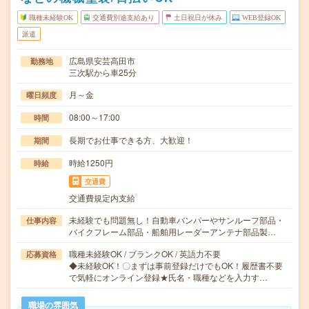
職種未経験OK
交通費別途支給あり
土日祝日が休み
WEB登録OK
派遣
広島県安芸高田市
勤務地
三次駅から車25分
月～金
曜日頻度
08:00～17:00
時間
長期でお仕事できる方、大歓迎！
期間
時給1250円
時給
交通費
交通費規定内支給
未経験でも問題無し！自動車バンパーやサンルーフ部品・
仕事内容
バイクフレーム部品・船舶用レーダーアンテナ部品製…
職種未経験OK / ブランクOK / 英語力不要
応募資格
◆未経験OK！〇まずは事前登録だけでもOK！履歴書不要
で気軽にオンライン登録★氏名・職種などを入力す…
職場の雰囲気