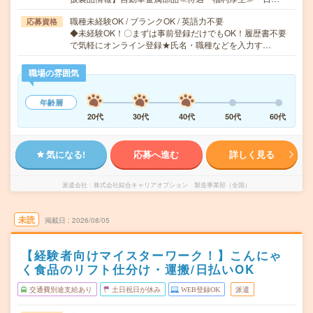
職種未経験OK / ブランクOK / 英語力不要
応募資格
◆未経験OK！〇まずは事前登録だけでもOK！履歴書不要
で気軽にオンライン登録★氏名・職種などを入力す…
職場の雰囲気
年齢層
20代
30代
40代
50代
60代
気になる!
応募へ進む
詳しく見る
派遣会社
株式会社綜合キャリアオプション 製造事業部（全国）
未読
掲載日
2026/08/05
【経験者向けマイスターワーク！】こんにゃ
く食品のリフト仕分け・運搬/日払いOK
交通費別途支給あり
土日祝日が休み
WEB登録OK
派遣