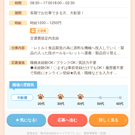
08:30～17:0018:00～02:30
時間
長期でお仕事できる方、大歓迎！
期間
時給1200～1250円
時給
交通費
交通費規定内支給
・レトルト食品製造の為に原料を機械へ投入していく・製
仕事内容
品の入った段ボールをパレットへ運搬・製品切り替え…
職種未経験OK / ブランクOK / 英語力不要
応募資格
◆未経験OK！〇まずは事前登録だけでもOK！履歴書不要
で気軽にオンライン登録★氏名・職種などを入力す…
職場の雰囲気
年齢層
20代
30代
40代
50代
60代
気になる!
応募へ進む
詳しく見る
派遣会社
株式会社綜合キャリアオプション 製造事業部（全国）