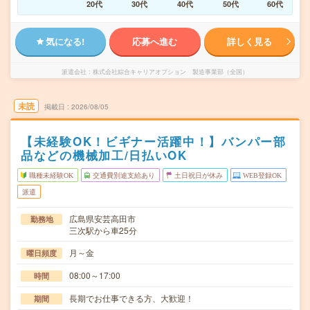
20代
30代
40代
50代
60代
気になる!
応募へ進む
詳しく見る
派遣会社
株式会社綜合キャリアオプション 製造事業部（全国）
未読
掲載日
2026/08/05
【未経験OK！ビギナー活躍中！】バンパー部
品などの機械加工/日払いOK
職種未経験OK
交通費別途支給あり
土日祝日が休み
WEB登録OK
派遣
広島県安芸高田市
勤務地
三次駅から車25分
月～金
曜日頻度
08:00～17:00
時間
長期でお仕事できる方、大歓迎！
期間