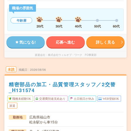
職場の雰囲気
年齢層
20代
30代
40代
50代
60代
気になる!
応募へ進む
詳しく見る
派遣会社
株式会社ウィルオブ・ワーク FO事業部
未読
掲載日
2026/08/06
精密部品の加工・品質管理スタッフ／2交替
_H131574
職種未経験OK
交通費別途支給あり
土日祝日が休み
WEB登録OK
派遣
広島県福山市
勤務地
松永駅から車15分