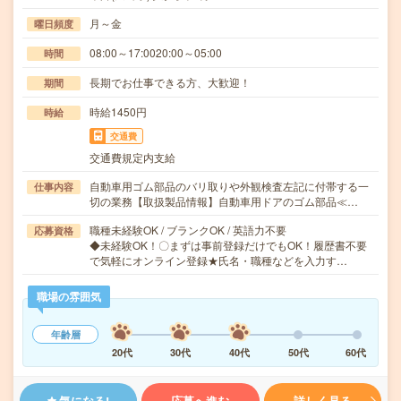
月～金
曜日頻度
08:00～17:0020:00～05:00
時間
長期でお仕事できる方、大歓迎！
期間
時給1450円
時給
交通費
交通費規定内支給
自動車用ゴム部品のバリ取りや外観検査左記に付帯する一
仕事内容
切の業務【取扱製品情報】自動車用ドアのゴム部品≪…
職種未経験OK / ブランクOK / 英語力不要
応募資格
◆未経験OK！〇まずは事前登録だけでもOK！履歴書不要
で気軽にオンライン登録★氏名・職種などを入力す…
職場の雰囲気
年齢層
20代
30代
40代
50代
60代
気になる!
応募へ進む
詳しく見る