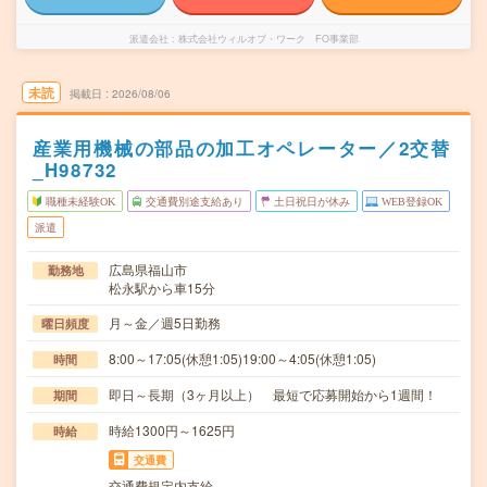
派遣会社
株式会社ウィルオブ・ワーク FO事業部
未読
掲載日
2026/08/06
産業用機械の部品の加工オペレーター／2交替
_H98732
職種未経験OK
交通費別途支給あり
土日祝日が休み
WEB登録OK
派遣
広島県福山市
勤務地
松永駅から車15分
月～金／週5日勤務
曜日頻度
8:00～17:05(休憩1:05)19:00～4:05(休憩1:05)
時間
即日～長期（3ヶ月以上） 最短で応募開始から1週間！
期間
時給1300円～1625円
時給
交通費
交通費規定内支給