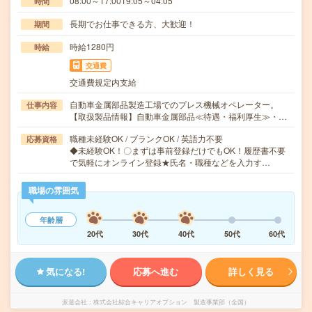
08:00～17:0019:05～04:05
時間
長期でお仕事できる方、大歓迎！
期間
時給1280円
時給
交通費
交通費規定内支給
自動車金属部品製造工場でのプレス機械オペレーター。
仕事内容
【取扱製品情報】自動車金属部品≪待遇・福利厚生≫・…
職種未経験OK / ブランクOK / 英語力不要
応募資格
◆未経験OK！〇まずは事前登録だけでもOK！履歴書不要
で気軽にオンライン登録★氏名・職種などを入力す…
職場の雰囲気
年齢層
20代
30代
40代
50代
60代
気になる!
応募へ進む
詳しく見る
派遣会社
株式会社綜合キャリアオプション 製造事業部（全国）