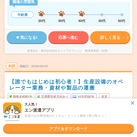
職場の雰囲気
年齢層
20代
30代
40代
50代
60代
気になる!
応募へ進む
詳しく見る
派遣会社
株式会社綜合キャリアオプション 製造事業部（全国）
未読
掲載日
2026/08/05
【誰でもはじめは初心者！】生産設備のオペ
レーター業務・資材や製品の運搬
職種未経験OK
交通費別途支給あり
WEB登録OK
派遣
大人気！
広島県東広島市
勤務地
エン派遣アプリ
八本松駅から車10分
派遣のお仕事情報がたくさん！プッシュ通知で受け取ろう！
シフト制
曜日頻度
アプリをダウンロード
07:00～16:0019:00～04:00
時間