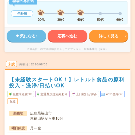
職場の雰囲気
年齢層
20代
30代
40代
50代
60代
気になる!
応募へ進む
詳しく見る
派遣会社
株式会社綜合キャリアオプション 製造事業部（全国）
未読
掲載日
2026/08/05
【未経験スタートOK！】レトルト食品の原料
投入・洗浄/日払いOK
職種未経験OK
交通費別途支給あり
土日祝日が休み
WEB登録OK
派遣
広島県福山市
勤務地
東福山駅から車10分
月～金
曜日頻度