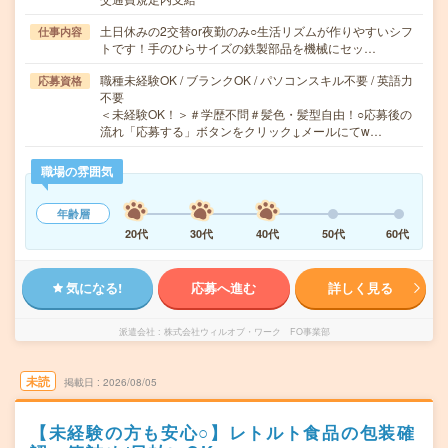
土日休みの2交替or夜勤のみ○生活リズムが作りやすいシフ
仕事内容
トです！手のひらサイズの鉄製部品を機械にセッ…
職種未経験OK / ブランクOK / パソコンスキル不要 / 英語力
応募資格
不要
＜未経験OK！＞＃学歴不問＃髪色・髪型自由！○応募後の
流れ「応募する」ボタンをクリック↓メールにてw…
職場の雰囲気
年齢層
20代
30代
40代
50代
60代
気になる!
応募へ進む
詳しく見る
派遣会社
株式会社ウィルオブ・ワーク FO事業部
未読
掲載日
2026/08/05
【未経験の方も安心○】レトルト食品の包装確