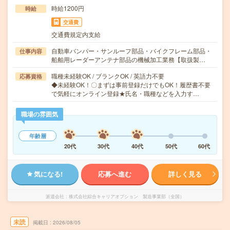
時給1200円
時給
交通費
交通費規定内支給
自動車バンパー・サンルーフ部品・バイクフレーム部品・
仕事内容
船舶用レーダーアンテナ部品の機械加工業務【取扱製…
職種未経験OK / ブランクOK / 英語力不要
応募資格
◆未経験OK！〇まずは事前登録だけでもOK！履歴書不要
で気軽にオンライン登録★氏名・職種などを入力す…
職場の雰囲気
年齢層
20代
30代
40代
50代
60代
気になる!
応募へ進む
詳しく見る
派遣会社
株式会社綜合キャリアオプション 製造事業部（全国）
未読
掲載日
2026/08/05