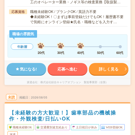
工のオペレーター業務・ノギス等の検査業務【取扱製…
職種未経験OK / ブランクOK / 英語力不要
応募資格
◆未経験OK！〇まずは事前登録だけでもOK！履歴書不要
で気軽にオンライン登録★氏名・職種などを入力す…
職場の雰囲気
年齢層
20代
30代
40代
50代
60代
気になる!
応募へ進む
詳しく見る
派遣会社
株式会社綜合キャリアオプション 製造事業部（全国）
未読
掲載日
2026/08/05
【未経験の方大歓迎！】歯車部品の機械操
作・外観検査/日払いOK
職種未経験OK
交通費別途支給あり
土日祝日が休み
WEB登録OK
派遣