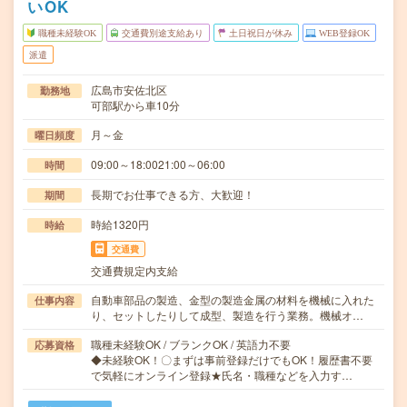
いOK
職種未経験OK
交通費別途支給あり
土日祝日が休み
WEB登録OK
派遣
広島市安佐北区
勤務地
可部駅から車10分
月～金
曜日頻度
09:00～18:0021:00～06:00
時間
長期でお仕事できる方、大歓迎！
期間
時給1320円
時給
交通費
交通費規定内支給
自動車部品の製造、金型の製造金属の材料を機械に入れた
仕事内容
り、セットしたりして成型、製造を行う業務。機械オ…
職種未経験OK / ブランクOK / 英語力不要
応募資格
◆未経験OK！〇まずは事前登録だけでもOK！履歴書不要
で気軽にオンライン登録★氏名・職種などを入力す…