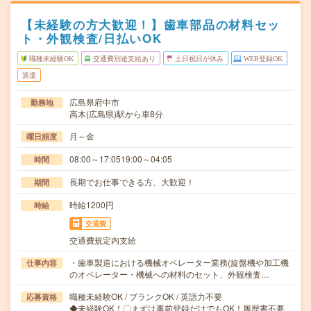
【未経験の方大歓迎！】歯車部品の材料セッ
ト・外観検査/日払いOK
職種未経験OK
交通費別途支給あり
土日祝日が休み
WEB登録OK
派遣
広島県府中市
勤務地
高木(広島県)駅から車8分
月～金
曜日頻度
08:00～17:0519:00～04:05
時間
長期でお仕事できる方、大歓迎！
期間
時給1200円
時給
交通費
交通費規定内支給
・歯車製造における機械オペレーター業務(旋盤機や加工機
仕事内容
のオペレーター・機械への材料のセット、外観検査…
職種未経験OK / ブランクOK / 英語力不要
応募資格
◆未経験OK！〇まずは事前登録だけでもOK！履歴書不要