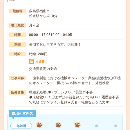
広島県福山市
勤務地
松永駅から車10分
月～金
曜日頻度
08:00～17:0519:00～04:05
時間
長期でお仕事できる方、大歓迎！
期間
時給1200円
時給
交通費
交通費規定内支給
・歯車製造における機械オペレーター業務(旋盤機や加工機
仕事内容
のオペレーター・機械への材料のセット、外観検査…
職種未経験OK / ブランクOK / 英語力不要
応募資格
◆未経験OK！〇まずは事前登録だけでもOK！履歴書不要
で気軽にオンライン登録★氏名・職種などを入力す…
職場の雰囲気
年齢層