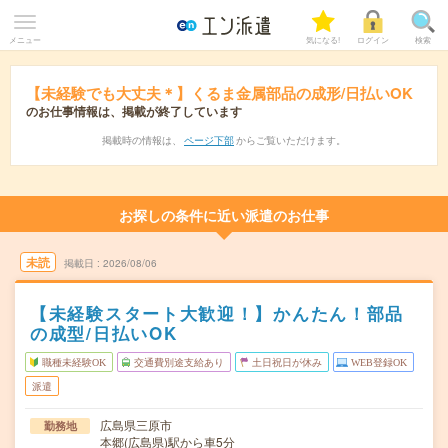
メニュー
気になる!
ログイン
検索
【未経験でも大丈夫＊】くるま金属部品の成形/日払いOK
のお仕事情報は、掲載が終了しています
掲載時の情報は、
ページ下部
からご覧いただけます。
お探しの条件に近い派遣のお仕事
未読
掲載日
2026/08/06
【未経験スタート大歓迎！】かんたん！部品
の成型/日払いOK
職種未経験OK
交通費別途支給あり
土日祝日が休み
WEB登録OK
派遣
広島県三原市
勤務地
本郷(広島県)駅から車5分