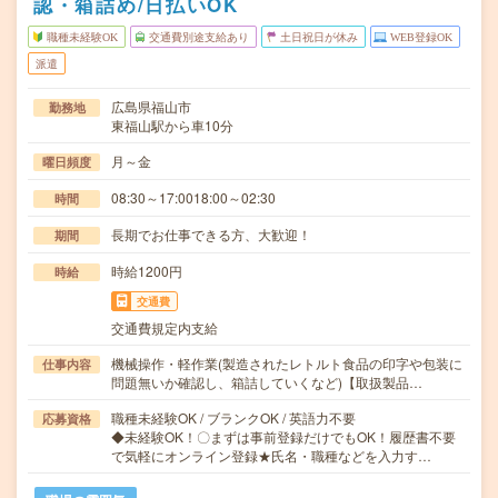
認・箱詰め/日払いOK
職種未経験OK
交通費別途支給あり
土日祝日が休み
WEB登録OK
派遣
広島県福山市
勤務地
東福山駅から車10分
月～金
曜日頻度
08:30～17:0018:00～02:30
時間
長期でお仕事できる方、大歓迎！
期間
時給1200円
時給
交通費
交通費規定内支給
機械操作・軽作業(製造されたレトルト食品の印字や包装に
仕事内容
問題無いか確認し、箱詰していくなど)【取扱製品…
職種未経験OK / ブランクOK / 英語力不要
応募資格
◆未経験OK！〇まずは事前登録だけでもOK！履歴書不要
で気軽にオンライン登録★氏名・職種などを入力す…