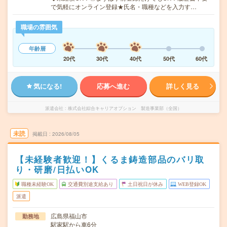
で気軽にオンライン登録★氏名・職種などを入力す…
職場の雰囲気
年齢層
20代
30代
40代
50代
60代
気になる!
応募へ進む
詳しく見る
派遣会社
株式会社綜合キャリアオプション 製造事業部（全国）
未読
掲載日
2026/08/05
【未経験者歓迎！】くるま鋳造部品のバリ取
り・研磨/日払いOK
職種未経験OK
交通費別途支給あり
土日祝日が休み
WEB登録OK
派遣
広島県福山市
勤務地
駅家駅から車6分