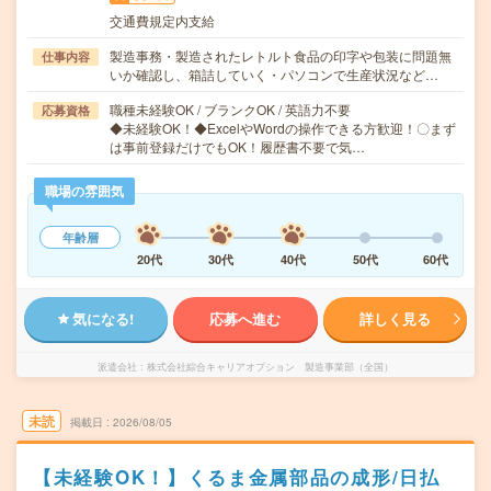
交通費規定内支給
製造事務・製造されたレトルト食品の印字や包装に問題無
仕事内容
いか確認し、箱詰していく・パソコンで生産状況など…
職種未経験OK / ブランクOK / 英語力不要
応募資格
◆未経験OK！◆ExcelやWordの操作できる方歓迎！〇まず
は事前登録だけでもOK！履歴書不要で気…
職場の雰囲気
年齢層
20代
30代
40代
50代
60代
気になる!
応募へ進む
詳しく見る
派遣会社
株式会社綜合キャリアオプション 製造事業部（全国）
未読
掲載日
2026/08/05
【未経験OK！】くるま金属部品の成形/日払