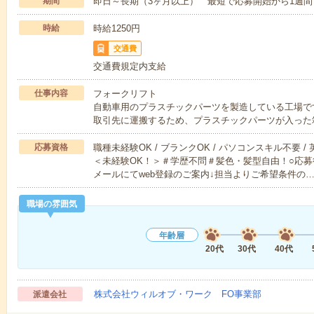
期間
即日～長期（3ヶ月以上） 最短で応募開始から1週間
時給
時給1250円
交通費
交通費規定内支給
仕事内容
フォークリフト
自動車用のプラスチックパーツを製造している工場で
取引先に運搬するため、プラスチックパーツが入った
応募資格
職種未経験OK / ブランクOK / パソコンスキル不要 /
＜未経験OK！＞＃学歴不問＃髪色・髪型自由！○応募
メールにてweb登録のご案内↓担当よりご希望条件の
職場の雰囲気
年齢層
20代
30代
40代
株式会社ウィルオブ・ワーク FO事業部
派遣会社