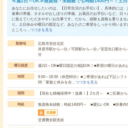
≪週2日～OK≫無資格・未経験でも時給1400円～！土
あなたにお任せしたいのは、【日常生活のお手伝い】。具体的には、
食事の準備、タオルやおしぼりの準備、お風呂のお手伝いなど。日々
に覚えていただきやすいお仕事です。だから、経験も資格も要りませ
り。土日休みや曜日の固定など、あなたのご希望をしっかり伺います
ところっ…
つづきを見る
勤務地
広島市安佐北区
井原市駅から---分／可部駅から---分／安芸矢口駅から--
分
曜日頻度
週2日～OK■曜日固定の相談OK！■希望の曜日があ
時間
9:00～18:00（休憩60分）■ご希望があれば下記シフトもOK
00「家族と休みを合…
つづきを見る
期間
【現在も積極採用中！急募！】2カ月～ ■ご応募から
時給
無資格未経験：時給1400円～ ■週払いOK ■扶養内O
交通費
交通費全額支給