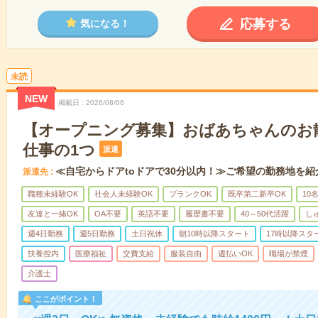
応募する
気になる！
未読
NEW
掲載日
2026/08/06
【オープニング募集】おばあちゃんのお
仕事の1つ
派遣
≪自宅からドアtoドアで30分以内！≫ご希望の勤務地を紹
派遣先
職種未経験OK
社会人未経験OK
ブランクOK
既卒第二新卒OK
10
友達と一緒OK
OA不要
英語不要
履歴書不要
40～50代活躍
し
週4日勤務
週5日勤務
土日祝休
朝10時以降スタート
17時以降スタ
扶養控内
医療福祉
交費支給
服装自由
週払いOK
職場が禁煙
介護士
ここがポイント！