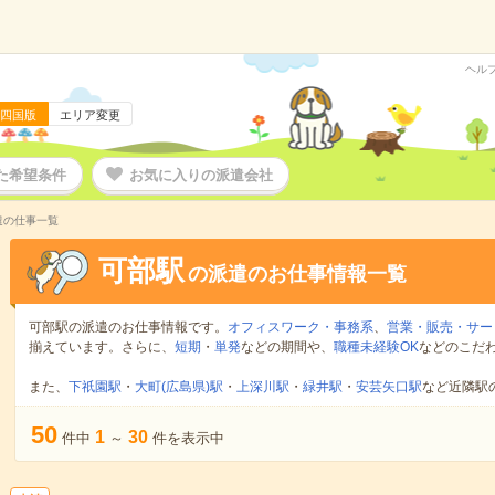
ヘル
四国版
エリア変更
た希望条件
お気に入りの派遣会社
遣の仕事一覧
可部駅
の派遣のお仕事情報一覧
可部駅の派遣のお仕事情報です。
オフィスワーク・事務系
、
営業・販売・サー
揃えています。さらに、
短期
・
単発
などの期間や、
職種未経験OK
などのこだ
また、
下祇園駅
・
大町(広島県)駅
・
上深川駅
・
緑井駅
・
安芸矢口駅
など近隣駅
50
1
30
件中
～
件を表示中