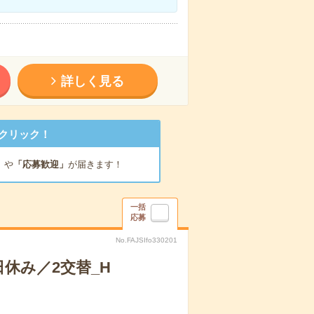
詳しく見る
クリック！
」
や
「応募歓迎」
が届きます！
一括
応募
No.FAJSIfo330201
休み／2交替_H