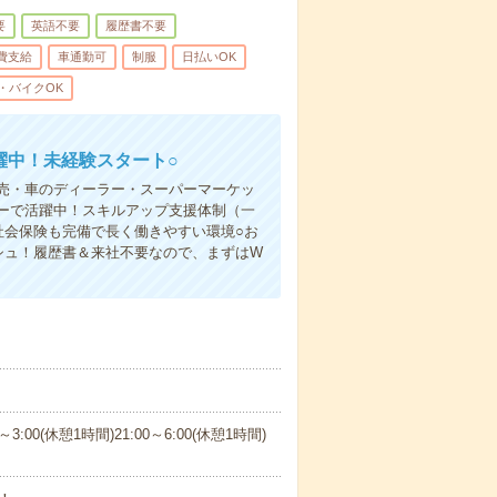
要
英語不要
履歴書不要
費支給
車通勤可
制服
日払いOK
・バイクOK
躍中！未経験スタート○
売・車のディーラー・スーパーマーケッ
ーで活躍中！スキルアップ支援体制（一
社会保険も完備で長く働きやすい環境○お
シュ！履歴書＆来社不要なので、まずはW
0～3:00(休憩1時間)21:00～6:00(休憩1時間)