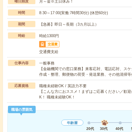
曜日頻度
月～金※土日休み！
時間
8:30～17:00(実働:7時間30分) (休憩60分)
期間
【急募】即日～長期（3カ月以上）
時給
時給1300円
交通費
交通費支給
仕事内容
一般事務
【金融機関での窓口業務】来客応対、電話応対、スケ
作成・整理、郵便物の荷受・発送業務、その他清掃等
応募資格
職種未経験OK / 英語力不要
【こんな方におススメ！まずはご応募ください／歓迎
K！ 職種未経験OK！
職場の雰囲気
年齢層
20代
30代
40代