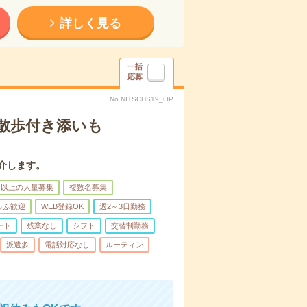
詳しく見る
一括
応募
No.NITSCHS19_OP
散歩付き添いも
介します。
名以上の大量募集
複数名募集
ゅふ歓迎
WEB登録OK
週2～3日勤務
ート
残業なし
シフト
交替制勤務
派遣多
電話対応なし
ルーティン