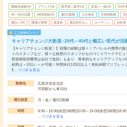
職種未経験OK
ブランクOK
既卒第二新卒OK
友達と一緒OK
OA不
40～50代活躍
WEB登録OK
週5日勤務
土日祝休
交替制勤務
交
週払いOK
職場が禁煙
派遣多
電話対応なし
ルーティン
自転車
ここがポイント！
キャリアチェンジ大歓迎○20代～40代と幅広い世代が活
【キャリアチェンジ歓迎！】前職の経験は様々！アパレルや携帯の販
トのスタッフなど。様々な経歴のスタッフがものづくりワークデビュ
部資格取得費用は会社で負担）もあり、将来的なキャリアアップも○
給料は＜日払い＞が可能！年間休日120日以上！有給休暇でリフレッ
E…
つづきを見る
勤務地
広島市安佐北区
可部駅から車15分
曜日頻度
月～金／週5日勤務
時間
9:00～18:00(休憩1時間)10:00～19:00(休憩1時間)18:0
…
つづきを見る