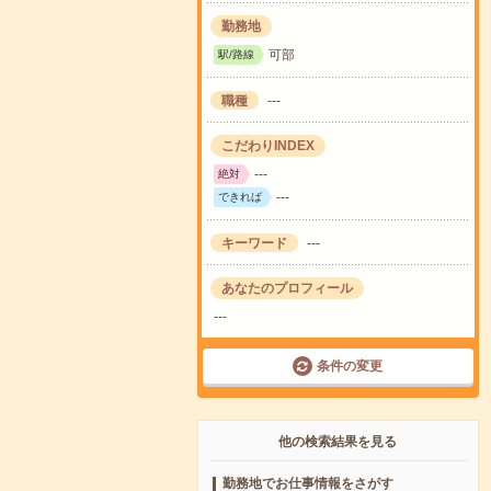
勤務地
可部
駅/路線
職種
---
こだわりINDEX
---
絶対
---
できれば
キーワード
---
あなたのプロフィール
---
条件の変更
他の検索結果を見る
勤務地でお仕事情報をさがす