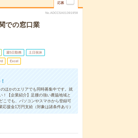
応募
No.ADCCSA01391958
関での窓口業
週5日勤務
土日祝休
rd
Excel
務！
そのほかのエリアでも同時募集中です。就
い！【企業紹介】足腰の強い農協地域と
もどこでも、パソコンやスマホから登録可
業応援金1万円支給（対象は諸条件あり）