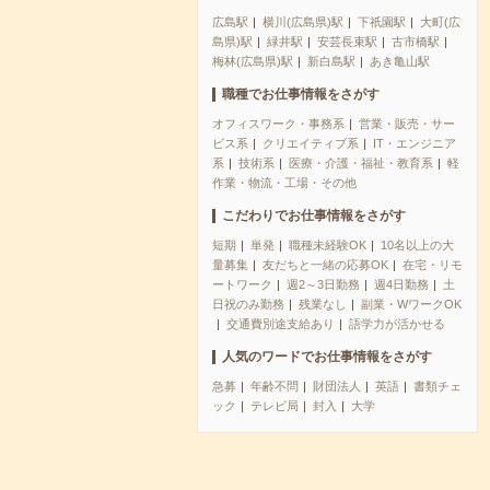
広島駅
横川(広島県)駅
下祇園駅
大町(広
島県)駅
緑井駅
安芸長束駅
古市橋駅
梅林(広島県)駅
新白島駅
あき亀山駅
職種でお仕事情報をさがす
オフィスワーク・事務系
営業・販売・サー
ビス系
クリエイティブ系
IT・エンジニア
系
技術系
医療・介護・福祉・教育系
軽
作業・物流・工場・その他
こだわりでお仕事情報をさがす
短期
単発
職種未経験OK
10名以上の大
量募集
友だちと一緒の応募OK
在宅・リモ
ートワーク
週2～3日勤務
週4日勤務
土
日祝のみ勤務
残業なし
副業・WワークOK
交通費別途支給あり
語学力が活かせる
人気のワードでお仕事情報をさがす
急募
年齢不問
財団法人
英語
書類チェ
ック
テレビ局
封入
大学