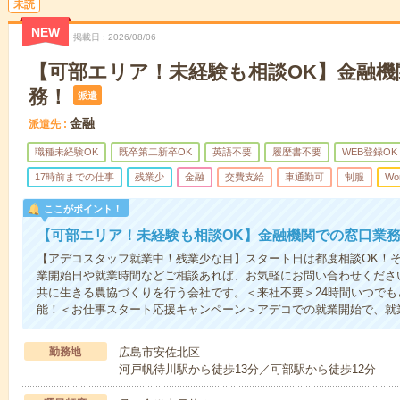
未読
NEW
掲載日
2026/08/06
【可部エリア！未経験も相談OK】金融機
務！
派遣
金融
派遣先
職種未経験OK
既卒第二新卒OK
英語不要
履歴書不要
WEB登録OK
17時前までの仕事
残業少
金融
交費支給
車通勤可
制服
Wo
ここがポイント！
【可部エリア！未経験も相談OK】金融機関での窓口業
【アデコスタッフ就業中！残業少な目】スタート日は都度相談OK！
業開始日や就業時間などご相談あれば、お気軽にお問い合わせくださ
共に生きる農協づくりを行う会社です。＜来社不要＞24時間いつで
能！＜お仕事スタート応援キャンペーン＞アデコでの就業開始で、就
勤務地
広島市安佐北区
河戸帆待川駅から徒歩13分／可部駅から徒歩12分