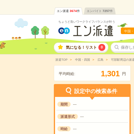
エン派遣
3674
件
エンバイト
7257
件
ちょうど良いワークライフバランスが叶う
中国・
気になる！リスト
0
保存し
派遣TOP
中国・四国
広島
可部駅周辺の派
,
1
3
0
1
平均時給:
円
設定中の検索条件
期間
---
派遣形式
---
時給
---