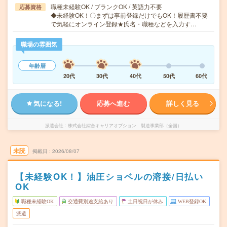
職種未経験OK / ブランクOK / 英語力不要
応募資格
◆未経験OK！〇まずは事前登録だけでもOK！履歴書不要
で気軽にオンライン登録★氏名・職種などを入力す…
職場の雰囲気
年齢層
20代
30代
40代
50代
60代
気になる!
応募へ進む
詳しく見る
派遣会社
株式会社綜合キャリアオプション 製造事業部（全国）
未読
掲載日
2026/08/07
【未経験OK！】油圧ショベルの溶接/日払い
OK
職種未経験OK
交通費別途支給あり
土日祝日が休み
WEB登録OK
派遣