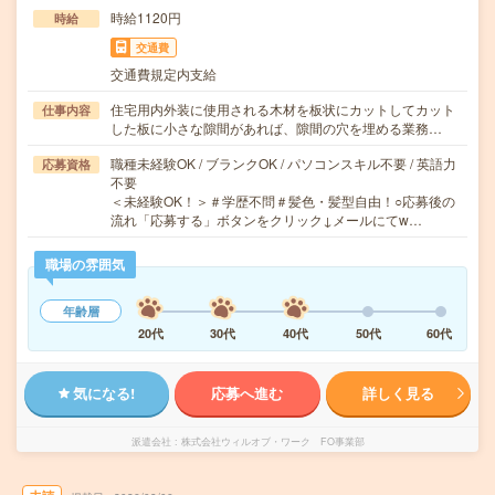
時給1120円
時給
交通費
交通費規定内支給
住宅用内外装に使用される木材を板状にカットしてカット
仕事内容
した板に小さな隙間があれば、隙間の穴を埋める業務…
職種未経験OK / ブランクOK / パソコンスキル不要 / 英語力
応募資格
不要
＜未経験OK！＞＃学歴不問＃髪色・髪型自由！○応募後の
流れ「応募する」ボタンをクリック↓メールにてw…
職場の雰囲気
年齢層
20代
30代
40代
50代
60代
気になる!
応募へ進む
詳しく見る
派遣会社
株式会社ウィルオブ・ワーク FO事業部