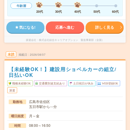
年齢層
20代
30代
40代
50代
60代
気になる!
応募へ進む
詳しく見る
派遣会社
株式会社綜合キャリアオプション 製造事業部（全国）
未読
掲載日
2026/08/07
【未経験OK！】建設用ショベルカーの組立/
日払いOK
職種未経験OK
交通費別途支給あり
土日祝日が休み
WEB登録OK
派遣
広島市佐伯区
勤務地
五日市駅から---分
月～金
曜日頻度
08:00～16:50
時間