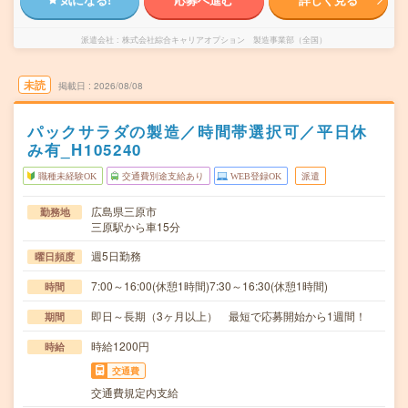
派遣会社
株式会社綜合キャリアオプション 製造事業部（全国）
未読
掲載日
2026/08/08
パックサラダの製造／時間帯選択可／平日休
み有_H105240
職種未経験OK
交通費別途支給あり
WEB登録OK
派遣
広島県三原市
勤務地
三原駅から車15分
週5日勤務
曜日頻度
7:00～16:00(休憩1時間)7:30～16:30(休憩1時間)
時間
即日～長期（3ヶ月以上） 最短で応募開始から1週間！
期間
時給1200円
時給
交通費
交通費規定内支給