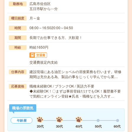
広島市佐伯区
勤務地
五日市駅から---分
月～金
曜日頻度
08:00～16:5020:00～04:50
時間
長期でお仕事できる方、大歓迎！
期間
時給1650円
時給
交通費
交通費規定内支給
建設現場にある油圧ショベルの溶接業務を行います。研修
仕事内容
期間は充分ある為、製品の事をじっくり学んでから業…
職種未経験OK / ブランクOK / 英語力不要
応募資格
◆未経験OK！〇まずは事前登録だけでもOK！履歴書不要
で気軽にオンライン登録★氏名・職種などを入力す…
職場の雰囲気
年齢層
20代
30代
40代
50代
60代