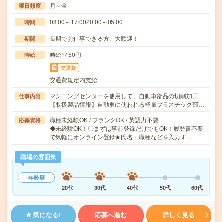
月～金
曜日頻度
08:00～17:0020:00～05:00
時間
長期でお仕事できる方、大歓迎！
期間
時給1450円
時給
交通費
交通費規定内支給
マシニングセンターを使用して、自動車部品の切削加工
仕事内容
【取扱製品情報】自動車に使われる軽量プラスチック部…
職種未経験OK / ブランクOK / 英語力不要
応募資格
◆未経験OK！〇まずは事前登録だけでもOK！履歴書不要
で気軽にオンライン登録★氏名・職種などを入力す…
職場の雰囲気
年齢層
20代
30代
40代
50代
60代
気になる!
応募へ進む
詳しく見る