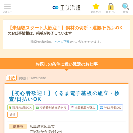
メニュー
気になる!
ログイン
検索
【未経験スタート大歓迎！】鋼材の切断・運搬/日払いOK
のお仕事情報は、掲載が終了しています
掲載時の情報は、
ページ下部
からご覧いただけます。
お探しの条件に近い派遣のお仕事
未読
掲載日
2026/08/08
【初心者歓迎！】くるま電子基板の組立・検
査/日払いOK
職種未経験OK
交通費別途支給あり
土日祝日が休み
WEB登録OK
派遣
広島県東広島市
勤務地
寺家駅から徒歩15分