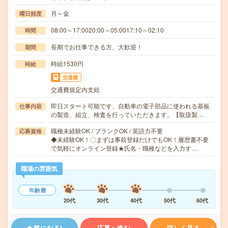
月～金
曜日頻度
08:00～17:0020:00～05:0017:10～02:10
時間
長期でお仕事できる方、大歓迎！
期間
時給1530円
時給
交通費
交通費規定内支給
即日スタート可能です、自動車の電子部品に使われる基板
仕事内容
の製造、組立、検査を行っていただきます。【取扱製…
職種未経験OK / ブランクOK / 英語力不要
応募資格
◆未経験OK！〇まずは事前登録だけでもOK！履歴書不要
で気軽にオンライン登録★氏名・職種などを入力す…
職場の雰囲気
年齢層
20代
30代
40代
50代
60代
気になる!
応募へ進む
詳しく見る