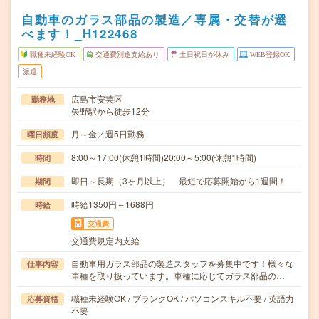
自動車のガラス部品の製造／専属・交替が選
べます！_H122468
職種未経験OK
交通費別途支給あり
土日祝日が休み
WEB登録OK
派遣
広島市安芸区
勤務地
矢野駅から徒歩12分
月～金／週5日勤務
曜日頻度
8:00～17:00(休憩1時間)20:00～5:00(休憩1時間)
時間
即日～長期（3ヶ月以上） 最短で応募開始から1週間！
期間
時給1350円～1688円
時給
交通費
交通費規定内支給
自動車用ガラス部品の製造スタッフを募集中です！様々な
仕事内容
車種を取り扱っています。車種に応じてガラス部品の…
職種未経験OK / ブランクOK / パソコンスキル不要 / 英語力
応募資格
不要