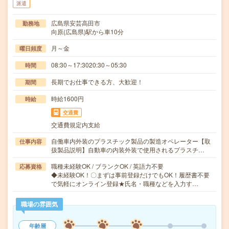
派遣
広島県安芸高田市
勤務地
向原(広島県)駅から車10分
月～金
曜日頻度
08:30～17:3020:30～05:30
時間
長期でお仕事できる方、大歓迎！
期間
時給1600円
時給
交通費
交通費規定内支給
自働車内外装のプラスチック製品の製造オペレーター【取
仕事内容
扱製品説明】自動車の内装外装で使用されるプラスチ…
職種未経験OK / ブランクOK / 英語力不要
応募資格
◆未経験OK！〇まずは事前登録だけでもOK！履歴書不要
で気軽にオンライン登録★氏名・職種などを入力す…
職場の雰囲気
年齢層