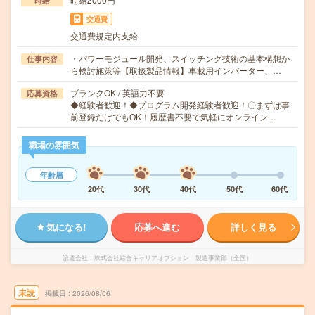
時給
交通費
交通費規定内支給
・パワーモジュール開発、スイッチング技術の基本構想か
仕事内容
ら検討施策等【取扱製品情報】車載用インバーター、…
ブランクOK / 英語力不要
応募資格
◆経験者歓迎！◆プログラム開発経験者歓迎！〇まずは事
前登録だけでもOK！履歴書不要で気軽にオンライン…
職場の雰囲気
年齢層
20代
30代
40代
50代
60代
気になる!
応募へ進む
詳しく見る
派遣会社
株式会社綜合キャリアオプション 製造事業部（全国）
未読
掲載日
2026/08/06