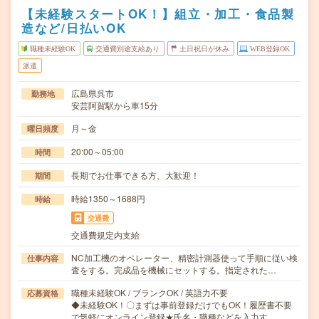
【未経験スタートOK！】組立・加工・食品製
造など/日払いOK
職種未経験OK
交通費別途支給あり
土日祝日が休み
WEB登録OK
派遣
広島県呉市
勤務地
安芸阿賀駅から車15分
月～金
曜日頻度
20:00～05:00
時間
長期でお仕事できる方、大歓迎！
期間
時給1350～1688円
時給
交通費
交通費規定内支給
NC加工機のオペレーター、精密計測器使って手順に従い検
仕事内容
査をする。完成品を機械にセットする。指定された…
職種未経験OK / ブランクOK / 英語力不要
応募資格
◆未経験OK！〇まずは事前登録だけでもOK！履歴書不要
で気軽にオンライン登録★氏名・職種などを入力す…