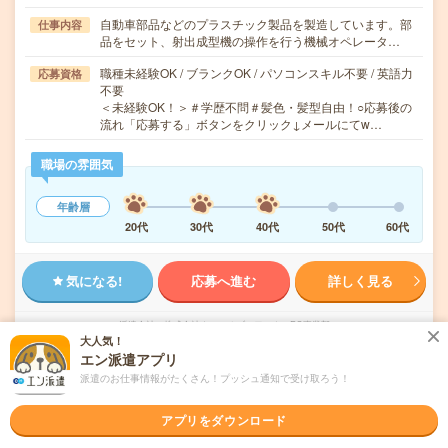
自動車部品などのプラスチック製品を製造しています。部
仕事内容
品をセット、射出成型機の操作を行う機械オペレータ…
職種未経験OK / ブランクOK / パソコンスキル不要 / 英語力
応募資格
不要
＜未経験OK！＞＃学歴不問＃髪色・髪型自由！○応募後の
流れ「応募する」ボタンをクリック↓メールにてw…
職場の雰囲気
年齢層
20代
30代
40代
50代
60代
気になる!
応募へ進む
詳しく見る
派遣会社
株式会社ウィルオブ・ワーク FO事業部
大人気！
エン派遣アプリ
未読
掲載日
2026/08/06
派遣のお仕事情報がたくさん！プッシュ通知で受け取ろう！
アプリをダウンロード
時給1600円○自動車製造オペレーター！未経
験OK／車通勤可_H117682