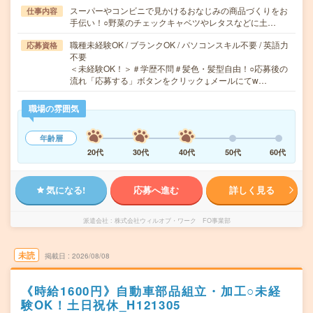
スーパーやコンビニで見かけるおなじみの商品づくりをお
仕事内容
手伝い！○野菜のチェックキャベツやレタスなどに土…
職種未経験OK / ブランクOK / パソコンスキル不要 / 英語力
応募資格
不要
＜未経験OK！＞＃学歴不問＃髪色・髪型自由！○応募後の
流れ「応募する」ボタンをクリック↓メールにてw…
職場の雰囲気
年齢層
20代
30代
40代
50代
60代
気になる!
応募へ進む
詳しく見る
派遣会社
株式会社ウィルオブ・ワーク FO事業部
未読
掲載日
2026/08/08
《時給1600円》自動車部品組立・加工○未経
験OK！土日祝休_H121305