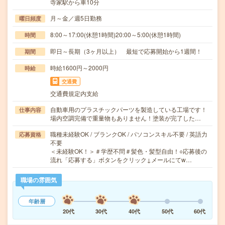
寺家駅から車10分
月～金／週5日勤務
曜日頻度
8:00～17:00(休憩1時間)20:00～5:00(休憩1時間)
時間
即日～長期（3ヶ月以上） 最短で応募開始から1週間！
期間
時給1600円～2000円
時給
交通費
交通費規定内支給
自動車用のプラスチックパーツを製造している工場です！
仕事内容
場内空調完備で重量物もありません！塗装が完了した…
職種未経験OK / ブランクOK / パソコンスキル不要 / 英語力
応募資格
不要
＜未経験OK！＞＃学歴不問＃髪色・髪型自由！○応募後の
流れ「応募する」ボタンをクリック↓メールにてw…
職場の雰囲気
年齢層
20代
30代
40代
50代
60代