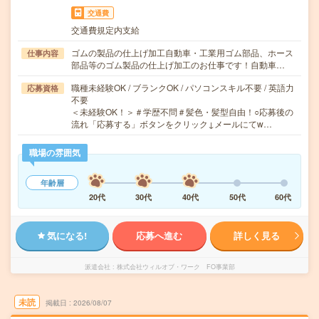
交通費
交通費規定内支給
ゴムの製品の仕上げ加工自動車・工業用ゴム部品、ホース
仕事内容
部品等のゴム製品の仕上げ加工のお仕事です！自動車…
職種未経験OK / ブランクOK / パソコンスキル不要 / 英語力
応募資格
不要
＜未経験OK！＞＃学歴不問＃髪色・髪型自由！○応募後の
流れ「応募する」ボタンをクリック↓メールにてw…
職場の雰囲気
年齢層
20代
30代
40代
50代
60代
気になる!
応募へ進む
詳しく見る
派遣会社
株式会社ウィルオブ・ワーク FO事業部
未読
掲載日
2026/08/07