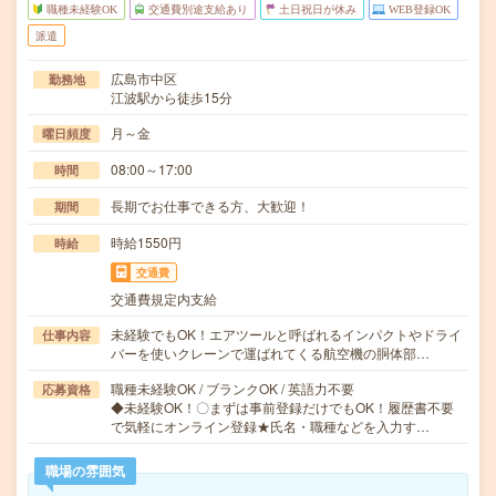
職種未経験OK
交通費別途支給あり
土日祝日が休み
WEB登録OK
派遣
広島市中区
勤務地
江波駅から徒歩15分
月～金
曜日頻度
08:00～17:00
時間
長期でお仕事できる方、大歓迎！
期間
時給1550円
時給
交通費
交通費規定内支給
未経験でもOK！エアツールと呼ばれるインパクトやドライ
仕事内容
バーを使いクレーンで運ばれてくる航空機の胴体部…
職種未経験OK / ブランクOK / 英語力不要
応募資格
◆未経験OK！〇まずは事前登録だけでもOK！履歴書不要
で気軽にオンライン登録★氏名・職種などを入力す…
職場の雰囲気