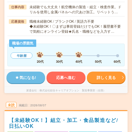
未経験でも大丈夫！航空機体の製造・組立・検査作業。ド
仕事内容
リルを使用し金属パネルへの穴あけ加工。リベットう…
職種未経験OK / ブランクOK / 英語力不要
応募資格
◆未経験OK！〇まずは事前登録だけでもOK！履歴書不要
で気軽にオンライン登録★氏名・職種などを入力す…
職場の雰囲気
年齢層
20代
30代
40代
50代
60代
気になる!
応募へ進む
詳しく見る
派遣会社
株式会社綜合キャリアオプション 製造事業部（全国）
未読
掲載日
2026/08/07
【未経験OK！】組立・加工・食品製造など/
日払いOK