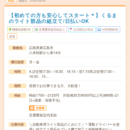
未読
掲載日
2026/08/06
【初めての方も安心してスタート＊】くるま
のライト部品の組立て/日払いOK
職種未経験OK
交通費別途支給あり
土日祝日が休み
WEB登録OK
派遣
広島県東広島市
勤務地
八本松駅から車14分
月～金
曜日頻度
A.(2交替)7:30～16:30、16:15～翌1:15/B.(3交替)7:30～
時間
16:30、15…
長期でお仕事できる方、大歓迎！
期間
時給1700～2125円 月収例35万9000円以上可(8時間×21
時給
日+残業・深夜手当)
交通費
交通費規定内支給
＼自動車用ライト部品のくみたて／＊電動ドライバーを使
仕事内容
用し組立て＊部品をプレス機で加工＊外観検査やピッ…