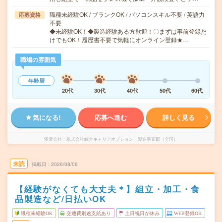
職種未経験OK / ブランクOK / パソコンスキル不要 / 英語力
応募資格
不要
◆未経験OK！◆製造経験ある方歓迎！〇まずは事前登録だ
けでもOK！履歴書不要で気軽にオンライン登録★…
職場の雰囲気
年齢層
20代
30代
40代
50代
60代
気になる!
応募へ進む
詳しく見る
派遣会社
株式会社綜合キャリアオプション 製造事業部（全国）
未読
掲載日
2026/08/06
【経験がなくても大丈夫＊】組立・加工・食
品製造など/日払いOK
職種未経験OK
交通費別途支給あり
土日祝日が休み
WEB登録OK