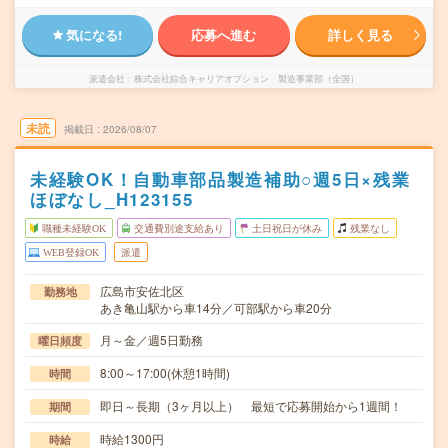
気になる!
応募へ進む
詳しく見る
派遣会社
株式会社綜合キャリアオプション 製造事業部（全国）
未読
掲載日
2026/08/07
未経験OK！自動車部品製造補助○週5日×残業
ほぼなし_H123155
職種未経験OK
交通費別途支給あり
土日祝日が休み
残業なし
WEB登録OK
派遣
広島市安佐北区
勤務地
あき亀山駅から車14分／可部駅から車20分
月～金／週5日勤務
曜日頻度
8:00～17:00(休憩1時間)
時間
即日～長期（3ヶ月以上） 最短で応募開始から1週間！
期間
時給1300円
時給