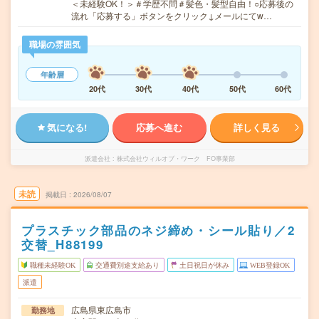
＜未経験OK！＞＃学歴不問＃髪色・髪型自由！○応募後の
流れ「応募する」ボタンをクリック↓メールにてw…
職場の雰囲気
年齢層
20代
30代
40代
50代
60代
気になる!
応募へ進む
詳しく見る
派遣会社
株式会社ウィルオブ・ワーク FO事業部
未読
掲載日
2026/08/07
プラスチック部品のネジ締め・シール貼り／2
交替_H88199
職種未経験OK
交通費別途支給あり
土日祝日が休み
WEB登録OK
派遣
広島県東広島市
勤務地