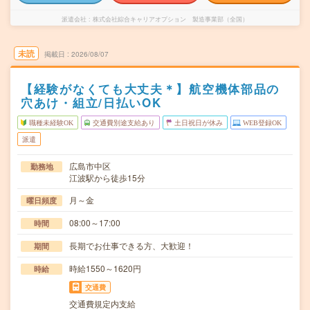
派遣会社
株式会社綜合キャリアオプション 製造事業部（全国）
未読
掲載日
2026/08/07
【経験がなくても大丈夫＊】航空機体部品の
穴あけ・組立/日払いOK
職種未経験OK
交通費別途支給あり
土日祝日が休み
WEB登録OK
派遣
広島市中区
勤務地
江波駅から徒歩15分
月～金
曜日頻度
08:00～17:00
時間
長期でお仕事できる方、大歓迎！
期間
時給1550～1620円
時給
交通費
交通費規定内支給