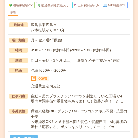
職種未経験OK
交通費別途支給あり
土日祝日が休み
WEB登録OK
派遣
広島県東広島市
勤務地
八本松駅から車10分
月～金／週5日勤務
曜日頻度
8:00～17:00(休憩1時間)20:00～5:00(休憩1時間)
時間
即日～長期（3ヶ月以上） 最短で応募開始から1週間！
期間
時給1600円～2000円
時給
交通費
交通費規定内支給
自動車用のプラスチックパーツを製造している工場です！
仕事内容
場内空調完備で重量物もありません！塗装が完了した…
職種未経験OK / ブランクOK / パソコンスキル不要 / 英語力
応募資格
不要
＜未経験OK！＞＃学歴不問＃髪色・髪型自由！○応募後の
流れ「応募する」ボタンをクリック↓メールにてw…