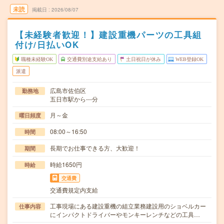
未読
掲載日
2026/08/07
【未経験者歓迎！】建設重機パーツの工具組
付け/日払いOK
職種未経験OK
交通費別途支給あり
土日祝日が休み
WEB登録OK
派遣
広島市佐伯区
勤務地
五日市駅から---分
月～金
曜日頻度
08:00～16:50
時間
長期でお仕事できる方、大歓迎！
期間
時給1650円
時給
交通費
交通費規定内支給
工事現場にある建設重機の組立業務建設用のショベルカー
仕事内容
にインパクトドライバーやモンキーレンチなどの工具…