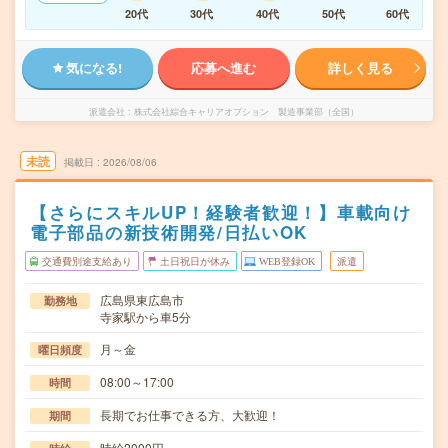
20代
30代
40代
50代
60代
気になる!
応募へ進む
詳しく見る
派遣会社
株式会社綜合キャリアオプション 製造事業部（全国）
未読
掲載日
2026/08/06
【さらにスキルUP！経験者歓迎！】車載向け
電子部品の新技術開発/日払いOK
交通費別途支給あり
土日祝日が休み
WEB登録OK
派遣
広島県東広島市
勤務地
寺家駅から車5分
月～金
曜日頻度
08:00～17:00
時間
長期でお仕事できる方、大歓迎！
期間
時給2000円