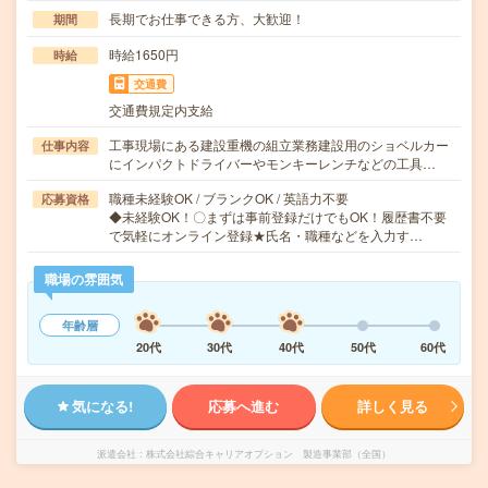
長期でお仕事できる方、大歓迎！
期間
時給1650円
時給
交通費
交通費規定内支給
工事現場にある建設重機の組立業務建設用のショベルカー
仕事内容
にインパクトドライバーやモンキーレンチなどの工具…
職種未経験OK / ブランクOK / 英語力不要
応募資格
◆未経験OK！〇まずは事前登録だけでもOK！履歴書不要
で気軽にオンライン登録★氏名・職種などを入力す…
職場の雰囲気
年齢層
20代
30代
40代
50代
60代
気になる!
応募へ進む
詳しく見る
派遣会社
株式会社綜合キャリアオプション 製造事業部（全国）