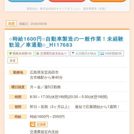
派遣会社
株式会社綜合キャリアオプション 製造事業部（全国）
未読
掲載日
2026/08/06
○時給1600円○自動車製造の一般作業！未経験
歓迎／車通勤○_H117683
職種未経験OK
交通費別途支給あり
土日祝日が休み
WEB登録OK
派遣
広島県安芸高田市
勤務地
古市橋駅から車40分
月～金／週5日勤務
曜日頻度
8:30～17:30(休憩1時間)20:30～5:30(休憩1時間)
時間
即日～長期（3ヶ月以上） 最短で応募開始から1週間！
期間
時給1600円～2000円
時給
交通費
交通費規定内支給