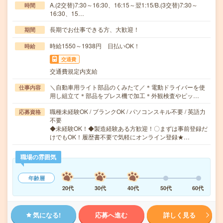
A.(2交替)7:30～16:30、16:15～翌1:15/B.(3交替)7:30～
時間
16:30、15…
長期でお仕事できる方、大歓迎！
期間
時給1550～1938円 日払いOK！
時給
交通費
交通費規定内支給
＼自動車用ライト部品のくみたて／＊電動ドライバーを使
仕事内容
用し組立て＊部品をプレス機で加工＊外観検査やピッ…
職種未経験OK / ブランクOK / パソコンスキル不要 / 英語力
応募資格
不要
◆未経験OK！◆製造経験ある方歓迎！〇まずは事前登録だ
けでもOK！履歴書不要で気軽にオンライン登録★…
職場の雰囲気
年齢層
20代
30代
40代
50代
60代
気になる!
応募へ進む
詳しく見る