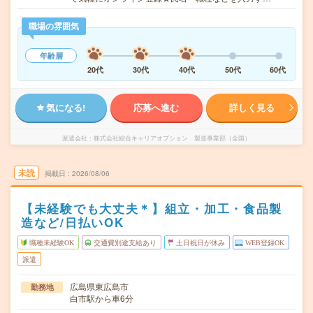
職場の雰囲気
年齢層
20代
30代
40代
50代
60代
気になる!
応募へ進む
詳しく見る
派遣会社
株式会社綜合キャリアオプション 製造事業部（全国）
未読
掲載日
2026/08/06
【未経験でも大丈夫＊】組立・加工・食品製
造など/日払いOK
職種未経験OK
交通費別途支給あり
土日祝日が休み
WEB登録OK
派遣
広島県東広島市
勤務地
白市駅から車6分