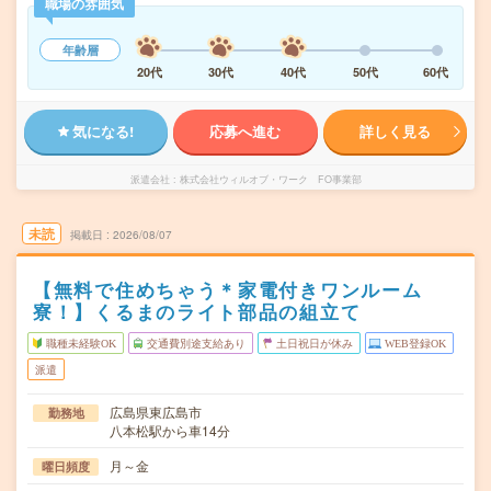
職場の雰囲気
年齢層
20代
30代
40代
50代
60代
気になる!
応募へ進む
詳しく見る
派遣会社
株式会社ウィルオブ・ワーク FO事業部
未読
掲載日
2026/08/07
【無料で住めちゃう＊家電付きワンルーム
寮！】くるまのライト部品の組立て
職種未経験OK
交通費別途支給あり
土日祝日が休み
WEB登録OK
派遣
広島県東広島市
勤務地
八本松駅から車14分
月～金
曜日頻度