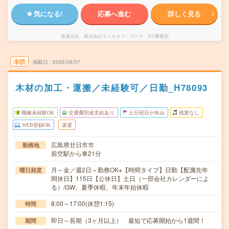
気になる!
応募へ進む
詳しく見る
派遣会社
株式会社ウィルオブ・ワーク FO事業部
未読
掲載日
2026/08/07
木材の加工・運搬／未経験可／日勤_H78093
職種未経験OK
交通費別途支給あり
土日祝日が休み
残業なし
WEB登録OK
派遣
広島県廿日市市
勤務地
前空駅から車21分
月～金／週2日～勤務OK※【時間タイプ】日勤【配属先年
曜日頻度
間休日】115日【公休日】土日（一部会社カレンダーによ
る）/GW、夏季休暇、年末年始休暇
8:00～17:00(休憩1:15)
時間
即日～長期（3ヶ月以上） 最短で応募開始から1週間！
期間