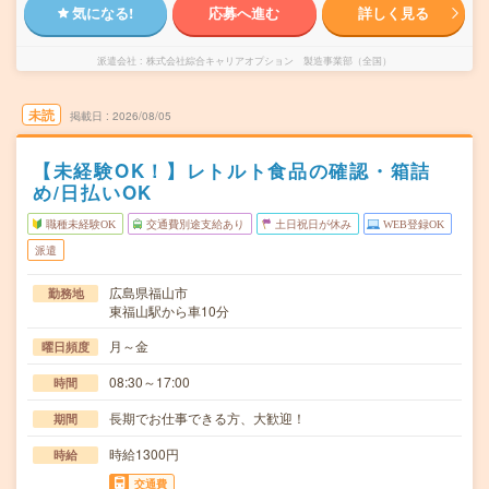
気になる!
応募へ進む
詳しく見る
派遣会社
株式会社綜合キャリアオプション 製造事業部（全国）
未読
掲載日
2026/08/05
【未経験OK！】レトルト食品の確認・箱詰
め/日払いOK
職種未経験OK
交通費別途支給あり
土日祝日が休み
WEB登録OK
派遣
広島県福山市
勤務地
東福山駅から車10分
月～金
曜日頻度
08:30～17:00
時間
長期でお仕事できる方、大歓迎！
期間
時給1300円
時給
交通費