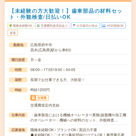
【未経験の方大歓迎！】歯車部品の材料セッ
ト・外観検査/日払いOK
職種未経験OK
交通費別途支給あり
土日祝日が休み
WEB登録OK
派遣
広島県府中市
勤務地
高木(広島県)駅から車8分
月～金
曜日頻度
08:00～17:0519:00～04:05
時間
長期でお仕事できる方、大歓迎！
期間
時給1200円
時給
交通費
交通費規定内支給
・歯車製造における機械オペレーター業務(旋盤機や加工機
仕事内容
のオペレーター・機械への材料のセット、外観検査…
職種未経験OK / ブランクOK / 英語力不要
応募資格
◆未経験OK！〇まずは事前登録だけでもOK！履歴書不要