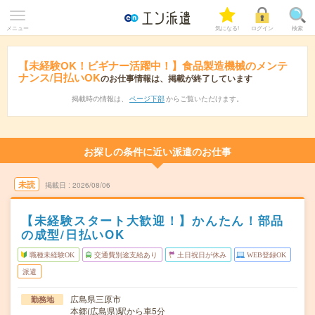
メニュー
気になる!
ログイン
検索
【未経験OK！ビギナー活躍中！】食品製造機械のメンテ
ナンス/日払いOK
のお仕事情報は、掲載が終了しています
掲載時の情報は、
ページ下部
からご覧いただけます。
お探しの条件に近い派遣のお仕事
未読
掲載日
2026/08/06
【未経験スタート大歓迎！】かんたん！部品
の成型/日払いOK
職種未経験OK
交通費別途支給あり
土日祝日が休み
WEB登録OK
派遣
広島県三原市
勤務地
本郷(広島県)駅から車5分