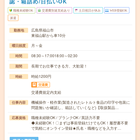
認・箱詰め/日払いOK
職種未経験OK
交通費別途支給あり
土日祝日が休み
WEB登録OK
派遣
広島県福山市
勤務地
東福山駅から車10分
月～金
曜日頻度
08:30～17:0018:00～02:30
時間
長期でお仕事できる方、大歓迎！
期間
時給1200円
時給
交通費
交通費規定内支給
機械操作・軽作業(製造されたレトルト食品の印字や包装に
仕事内容
問題無いか確認し、箱詰していくなど)【取扱製品…
職種未経験OK / ブランクOK / 英語力不要
応募資格
◆未経験OK！〇まずは事前登録だけでもOK！履歴書不要
で気軽にオンライン登録★氏名・職種などを入力す…