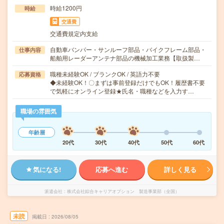
時給1200円
時給
交通費
交通費規定内支給
自動車バンパー・サンルーフ部品・バイクフレーム部品・
仕事内容
船舶用レーダーアンテナ部品の機械加工業務【取扱製…
職種未経験OK / ブランクOK / 英語力不要
応募資格
◆未経験OK！〇まずは事前登録だけでもOK！履歴書不要
で気軽にオンライン登録★氏名・職種などを入力す…
職場の雰囲気
年齢層
20代
30代
40代
50代
60代
気になる!
応募へ進む
詳しく見る
派遣会社
株式会社綜合キャリアオプション 製造事業部（全国）
未読
掲載日
2026/08/05