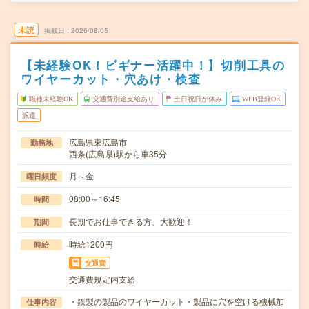
未読
掲載日
2026/08/05
【未経験OK！ビギナー活躍中！】切削工具の
ワイヤーカット・穴あけ・検査
職種未経験OK
交通費別途支給あり
土日祝日が休み
WEB登録OK
派遣
広島県東広島市
勤務地
西条(広島県)駅から車35分
月～金
曜日頻度
08:00～16:45
時間
長期でお仕事できる方、大歓迎！
期間
時給1200円
時給
交通費
交通費規定内支給
・鉄製の製品のワイヤーカット・製品に穴を空ける機械加
仕事内容