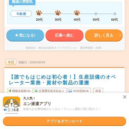
職場の雰囲気
年齢層
20代
30代
40代
50代
60代
気になる!
応募へ進む
詳しく見る
派遣会社
株式会社綜合キャリアオプション 製造事業部（全国）
未読
掲載日
2026/08/05
【誰でもはじめは初心者！】生産設備のオペ
レーター業務・資材や製品の運搬
職種未経験OK
交通費別途支給あり
WEB登録OK
派遣
大人気！
広島県東広島市
勤務地
エン派遣アプリ
八本松駅から車10分
派遣のお仕事情報がたくさん！プッシュ通知で受け取ろう！
シフト制
曜日頻度
アプリをダウンロード
07:00～16:0019:00～04:00
時間