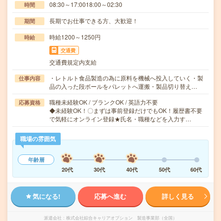
08:30～17:0018:00～02:30
時間
長期でお仕事できる方、大歓迎！
期間
時給1200～1250円
時給
交通費
交通費規定内支給
・レトルト食品製造の為に原料を機械へ投入していく・製
仕事内容
品の入った段ボールをパレットへ運搬・製品切り替え…
職種未経験OK / ブランクOK / 英語力不要
応募資格
◆未経験OK！〇まずは事前登録だけでもOK！履歴書不要
で気軽にオンライン登録★氏名・職種などを入力す…
職場の雰囲気
年齢層
20代
30代
40代
50代
60代
気になる!
応募へ進む
詳しく見る
派遣会社
株式会社綜合キャリアオプション 製造事業部（全国）