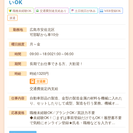
いOK
職種未経験OK
交通費別途支給あり
土日祝日が休み
WEB登録OK
派遣
広島市安佐北区
勤務地
可部駅から車10分
月～金
曜日頻度
09:00～18:0021:00～06:00
時間
長期でお仕事できる方、大歓迎！
期間
時給1320円
時給
交通費
交通費規定内支給
自動車部品の製造、金型の製造金属の材料を機械に入れた
仕事内容
り、セットしたりして成型、製造を行う業務。機械オ…
職種未経験OK / ブランクOK / 英語力不要
応募資格
◆未経験OK！〇まずは事前登録だけでもOK！履歴書不要
で気軽にオンライン登録★氏名・職種などを入力す…