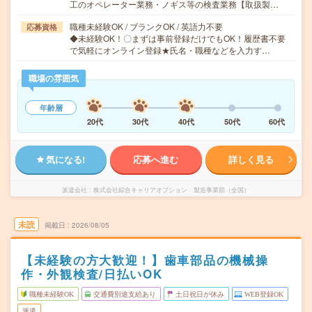
工のオペレーター業務・ノギス等の検査業務【取扱製…
職種未経験OK / ブランクOK / 英語力不要
応募資格
◆未経験OK！〇まずは事前登録だけでもOK！履歴書不要
で気軽にオンライン登録★氏名・職種などを入力す…
職場の雰囲気
年齢層
20代
30代
40代
50代
60代
気になる!
応募へ進む
詳しく見る
派遣会社
株式会社綜合キャリアオプション 製造事業部（全国）
未読
掲載日
2026/08/05
【未経験の方大歓迎！】歯車部品の機械操
作・外観検査/日払いOK
職種未経験OK
交通費別途支給あり
土日祝日が休み
WEB登録OK
派遣