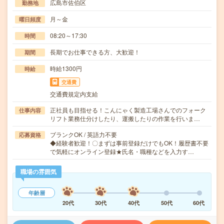
広島市佐伯区
勤務地
月～金
曜日頻度
08:20～17:30
時間
長期でお仕事できる方、大歓迎！
期間
時給1300円
時給
交通費
交通費規定内支給
正社員も目指せる！こんにゃく製造工場さんでのフォーク
仕事内容
リフト業務仕分けしたり、運搬したりの作業を行いま…
ブランクOK / 英語力不要
応募資格
◆経験者歓迎！〇まずは事前登録だけでもOK！履歴書不要
で気軽にオンライン登録★氏名・職種などを入力す…
職場の雰囲気
年齢層
20代
30代
40代
50代
60代