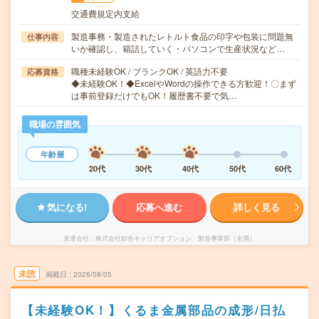
交通費規定内支給
製造事務・製造されたレトルト食品の印字や包装に問題無
仕事内容
いか確認し、箱詰していく・パソコンで生産状況など…
職種未経験OK / ブランクOK / 英語力不要
応募資格
◆未経験OK！◆ExcelやWordの操作できる方歓迎！〇まず
は事前登録だけでもOK！履歴書不要で気…
職場の雰囲気
年齢層
20代
30代
40代
50代
60代
気になる!
応募へ進む
詳しく見る
派遣会社
株式会社綜合キャリアオプション 製造事業部（全国）
未読
掲載日
2026/08/05
【未経験OK！】くるま金属部品の成形/日払