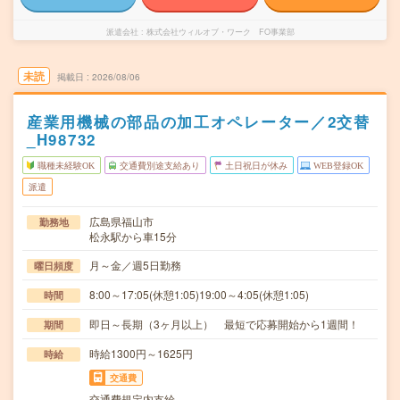
派遣会社
株式会社ウィルオブ・ワーク FO事業部
未読
掲載日
2026/08/06
産業用機械の部品の加工オペレーター／2交替
_H98732
職種未経験OK
交通費別途支給あり
土日祝日が休み
WEB登録OK
派遣
広島県福山市
勤務地
松永駅から車15分
月～金／週5日勤務
曜日頻度
8:00～17:05(休憩1:05)19:00～4:05(休憩1:05)
時間
即日～長期（3ヶ月以上） 最短で応募開始から1週間！
期間
時給1300円～1625円
時給
交通費
交通費規定内支給