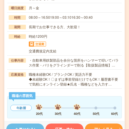
月～金
曜日頻度
08:00～16:5019:00～03:1016:30～00:40
時間
長期でお仕事できる方、大歓迎！
期間
時給1200円
時給
交通費
交通費規定内支給
・自動車用鉄製部品を余分な箇所をハンマーで叩いてバラ
仕事内容
ス作業・バリをグラインダーで削る【取扱製品情報】…
職種未経験OK / ブランクOK / 英語力不要
応募資格
◆未経験OK！〇まずは事前登録だけでもOK！履歴書不要
で気軽にオンライン登録★氏名・職種などを入力す…
職場の雰囲気
年齢層
20代
30代
40代
50代
60代