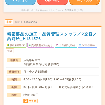
派遣会社
株式会社綜合キャリアオプション 製造事業部（全国）
未読
掲載日
2026/08/06
精密部品の加工・品質管理スタッフ／2交替／
高時給_H131576
職種未経験OK
交通費別途支給あり
土日祝日が休み
WEB登録OK
派遣
広島県府中市
勤務地
鵜飼(広島県)駅から徒歩30分
月～金／週5日勤務
曜日頻度
8:00～17:05(休憩1:05)19:00～4:05(休憩1:05)
時間
即日～長期（3ヶ月以上） 最短で応募開始から1週間！
期間
時給1700円
時給
交通費