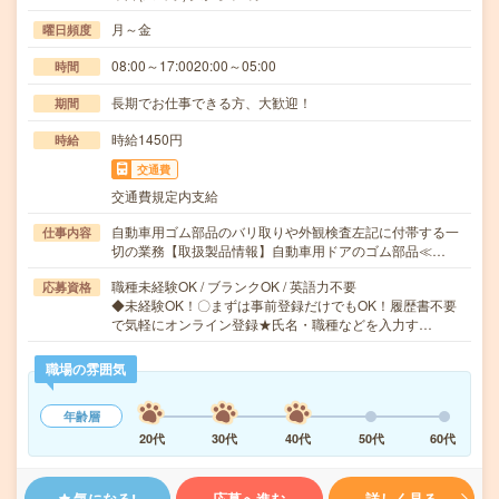
月～金
曜日頻度
08:00～17:0020:00～05:00
時間
長期でお仕事できる方、大歓迎！
期間
時給1450円
時給
交通費
交通費規定内支給
自動車用ゴム部品のバリ取りや外観検査左記に付帯する一
仕事内容
切の業務【取扱製品情報】自動車用ドアのゴム部品≪…
職種未経験OK / ブランクOK / 英語力不要
応募資格
◆未経験OK！〇まずは事前登録だけでもOK！履歴書不要
で気軽にオンライン登録★氏名・職種などを入力す…
職場の雰囲気
年齢層
20代
30代
40代
50代
60代
気になる!
応募へ進む
詳しく見る