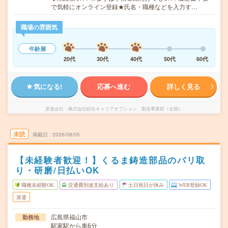
で気軽にオンライン登録★氏名・職種などを入力す…
職場の雰囲気
年齢層
20代
30代
40代
50代
60代
気になる!
応募へ進む
詳しく見る
派遣会社
株式会社綜合キャリアオプション 製造事業部（全国）
未読
掲載日
2026/08/05
【未経験者歓迎！】くるま鋳造部品のバリ取
り・研磨/日払いOK
職種未経験OK
交通費別途支給あり
土日祝日が休み
WEB登録OK
派遣
広島県福山市
勤務地
駅家駅から車6分