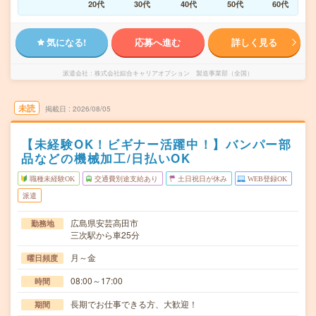
20代
30代
40代
50代
60代
気になる!
応募へ進む
詳しく見る
派遣会社
株式会社綜合キャリアオプション 製造事業部（全国）
未読
掲載日
2026/08/05
【未経験OK！ビギナー活躍中！】バンパー部
品などの機械加工/日払いOK
職種未経験OK
交通費別途支給あり
土日祝日が休み
WEB登録OK
派遣
広島県安芸高田市
勤務地
三次駅から車25分
月～金
曜日頻度
08:00～17:00
時間
長期でお仕事できる方、大歓迎！
期間