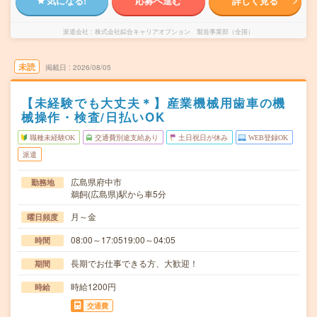
気になる!
応募へ進む
詳しく見る
派遣会社
株式会社綜合キャリアオプション 製造事業部（全国）
未読
掲載日
2026/08/05
【未経験でも大丈夫＊】産業機械用歯車の機
械操作・検査/日払いOK
職種未経験OK
交通費別途支給あり
土日祝日が休み
WEB登録OK
派遣
広島県府中市
勤務地
鵜飼(広島県)駅から車5分
月～金
曜日頻度
08:00～17:0519:00～04:05
時間
長期でお仕事できる方、大歓迎！
期間
時給1200円
時給
交通費