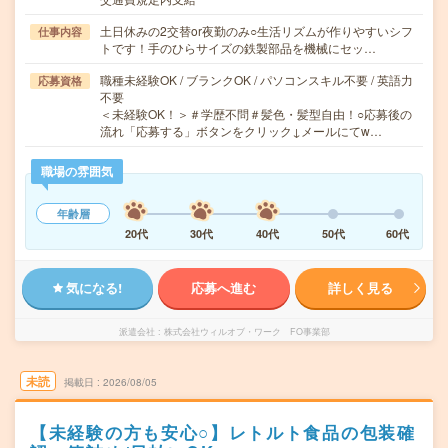
土日休みの2交替or夜勤のみ○生活リズムが作りやすいシフ
仕事内容
トです！手のひらサイズの鉄製部品を機械にセッ…
職種未経験OK / ブランクOK / パソコンスキル不要 / 英語力
応募資格
不要
＜未経験OK！＞＃学歴不問＃髪色・髪型自由！○応募後の
流れ「応募する」ボタンをクリック↓メールにてw…
職場の雰囲気
年齢層
20代
30代
40代
50代
60代
気になる!
応募へ進む
詳しく見る
派遣会社
株式会社ウィルオブ・ワーク FO事業部
未読
掲載日
2026/08/05
【未経験の方も安心○】レトルト食品の包装確