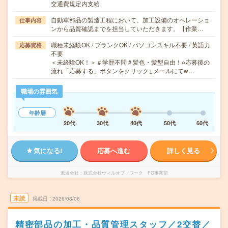
交通費規定内支給
自動車部品の製造工程において、加工設備のオペレーショ
仕事内容
ンから品質確認までを担当していただきます。【作業…
職種未経験OK / ブランクOK / パソコンスキル不要 / 英語力
応募資格
不要
＜未経験OK！＞＃学歴不問＃髪色・髪型自由！○応募後の
流れ「応募する」ボタンをクリック↓メールにてw…
職場の雰囲気
年齢層
20代
30代
40代
50代
60代
気になる!
応募へ進む
詳しく見る
派遣会社
株式会社ウィルオブ・ワーク FO事業部
未読
掲載日
2026/08/06
精密部品の加工・品質管理スタッフ／2交替／