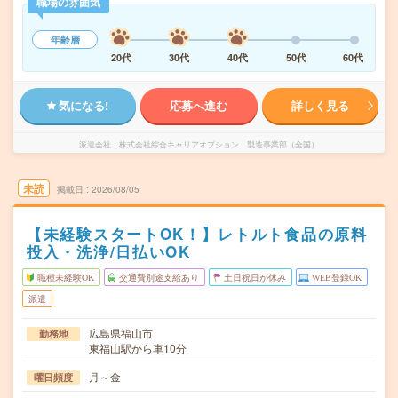
職場の雰囲気
年齢層
20代
30代
40代
50代
60代
気になる!
応募へ進む
詳しく見る
派遣会社
株式会社綜合キャリアオプション 製造事業部（全国）
未読
掲載日
2026/08/05
【未経験スタートOK！】レトルト食品の原料
投入・洗浄/日払いOK
職種未経験OK
交通費別途支給あり
土日祝日が休み
WEB登録OK
派遣
広島県福山市
勤務地
東福山駅から車10分
月～金
曜日頻度