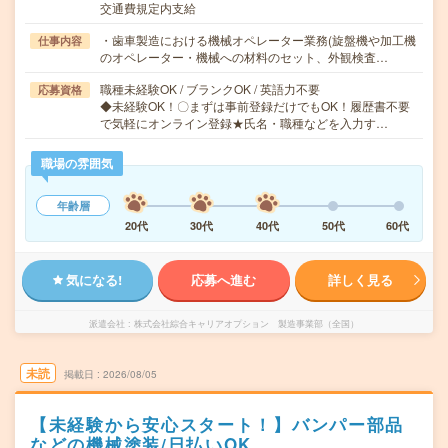
交通費規定内支給
・歯車製造における機械オペレーター業務(旋盤機や加工機
仕事内容
のオペレーター・機械への材料のセット、外観検査…
職種未経験OK / ブランクOK / 英語力不要
応募資格
◆未経験OK！〇まずは事前登録だけでもOK！履歴書不要
で気軽にオンライン登録★氏名・職種などを入力す…
職場の雰囲気
年齢層
20代
30代
40代
50代
60代
気になる!
応募へ進む
詳しく見る
派遣会社
株式会社綜合キャリアオプション 製造事業部（全国）
未読
掲載日
2026/08/05
【未経験から安心スタート！】バンパー部品
などの機械塗装/日払いOK