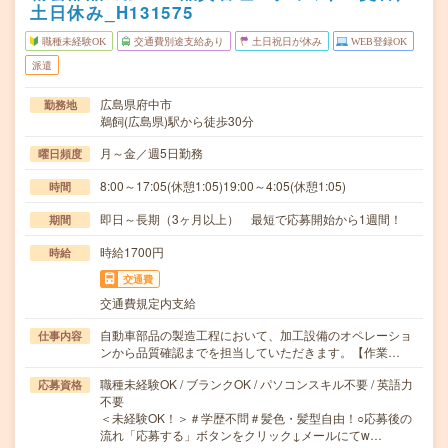
土日休み_H131575
職種未経験OK
交通費別途支給あり
土日祝日が休み
WEB登録OK
派遣
広島県府中市
勤務地
鵜飼(広島県)駅から徒歩30分
月～金／週5日勤務
曜日頻度
8:00～17:05(休憩1:05)19:00～4:05(休憩1:05)
時間
即日～長期（3ヶ月以上） 最短で応募開始から1週間！
期間
時給1700円
時給
交通費
交通費規定内支給
自動車部品の製造工程において、加工設備のオペレーショ
仕事内容
ンから品質確認までを担当していただきます。【作業…
職種未経験OK / ブランクOK / パソコンスキル不要 / 英語力
応募資格
不要
＜未経験OK！＞＃学歴不問＃髪色・髪型自由！○応募後の
流れ「応募する」ボタンをクリック↓メールにてw…