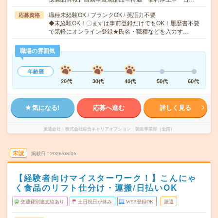
職種未経験OK / ブランクOK / 英語力不要
応募資格
◆未経験OK！〇まずは事前登録だけでもOK！履歴書不要
で気軽にオンライン登録★氏名・職種などを入力す…
職場の雰囲気
年齢層
20代
30代
40代
50代
60代
気になる!
応募へ進む
詳しく見る
派遣会社
株式会社綜合キャリアオプション 製造事業部（全国）
未読
掲載日
2026/08/05
【経験者向けマイスターワーク！】こんにゃ
く食品のリフト仕分け・運搬/日払いOK
交通費別途支給あり
土日祝日が休み
WEB登録OK
派遣