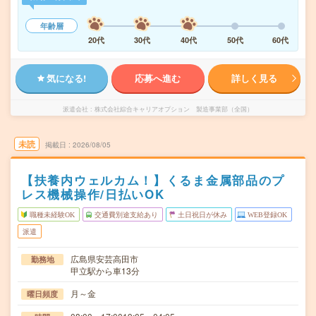
年齢層
20代
30代
40代
50代
60代
気になる!
応募へ進む
詳しく見る
派遣会社
株式会社綜合キャリアオプション 製造事業部（全国）
未読
掲載日
2026/08/05
【扶養内ウェルカム！】くるま金属部品のプ
レス機械操作/日払いOK
職種未経験OK
交通費別途支給あり
土日祝日が休み
WEB登録OK
派遣
広島県安芸高田市
勤務地
甲立駅から車13分
月～金
曜日頻度