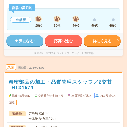
職場の雰囲気
年齢層
20代
30代
40代
50代
60代
気になる!
応募へ進む
詳しく見る
派遣会社
株式会社ウィルオブ・ワーク FO事業部
未読
掲載日
2026/08/06
精密部品の加工・品質管理スタッフ／2交替
_H131574
職種未経験OK
交通費別途支給あり
土日祝日が休み
WEB登録OK
派遣
広島県福山市
勤務地
松永駅から車15分