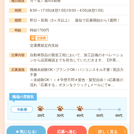
月～金／週5日勤務
曜日頻度
8:00～17:05(休憩1:05)19:00～4:05(休憩1:05)
時間
即日～長期（3ヶ月以上） 最短で応募開始から1週間！
期間
時給1700円
時給
交通費
交通費規定内支給
自動車部品の製造工程において、加工設備のオペレーショ
仕事内容
ンから品質確認までを担当していただきます。【作業…
職種未経験OK / ブランクOK / パソコンスキル不要 / 英語力
応募資格
不要
＜未経験OK！＞＃学歴不問＃髪色・髪型自由！○応募後の
流れ「応募する」ボタンをクリック↓メールにてw…
職場の雰囲気
年齢層
20代
30代
40代
50代
60代
気になる!
応募へ進む
詳しく見る