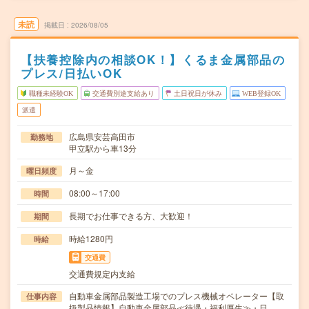
未読
掲載日
2026/08/05
【扶養控除内の相談OK！】くるま金属部品の
プレス/日払いOK
職種未経験OK
交通費別途支給あり
土日祝日が休み
WEB登録OK
派遣
広島県安芸高田市
勤務地
甲立駅から車13分
月～金
曜日頻度
08:00～17:00
時間
長期でお仕事できる方、大歓迎！
期間
時給1280円
時給
交通費
交通費規定内支給
自動車金属部品製造工場でのプレス機械オペレーター【取
仕事内容
扱製品情報】自動車金属部品≪待遇・福利厚生≫・日…