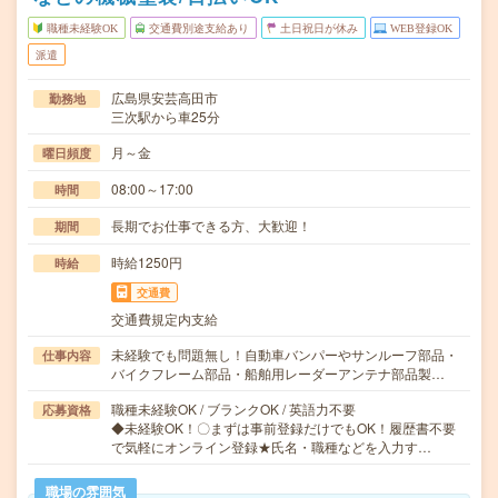
職種未経験OK
交通費別途支給あり
土日祝日が休み
WEB登録OK
派遣
広島県安芸高田市
勤務地
三次駅から車25分
月～金
曜日頻度
08:00～17:00
時間
長期でお仕事できる方、大歓迎！
期間
時給1250円
時給
交通費
交通費規定内支給
未経験でも問題無し！自動車バンパーやサンルーフ部品・
仕事内容
バイクフレーム部品・船舶用レーダーアンテナ部品製…
職種未経験OK / ブランクOK / 英語力不要
応募資格
◆未経験OK！〇まずは事前登録だけでもOK！履歴書不要
で気軽にオンライン登録★氏名・職種などを入力す…
職場の雰囲気