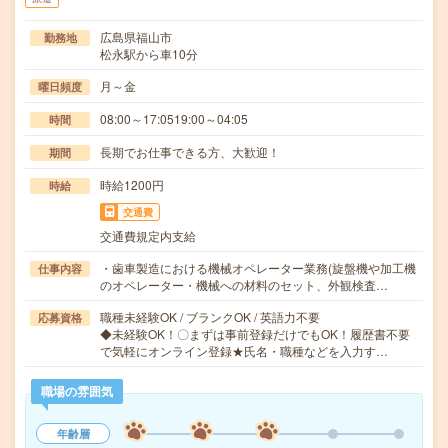
広島県福山市
勤務地
松永駅から車10分
月～金
曜日頻度
08:00～17:0519:00～04:05
時間
長期でお仕事できる方、大歓迎！
期間
時給1200円
時給
交通費
交通費規定内支給
・歯車製造における機械オペレーター業務(旋盤機や加工機
仕事内容
のオペレーター・機械への材料のセット、外観検査…
職種未経験OK / ブランクOK / 英語力不要
応募資格
◆未経験OK！〇まずは事前登録だけでもOK！履歴書不要
で気軽にオンライン登録★氏名・職種などを入力す…
職場の雰囲気
年齢層