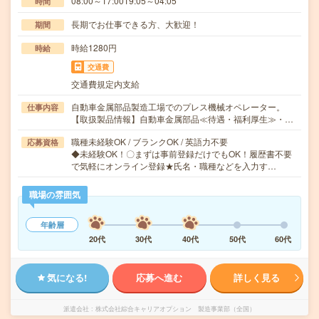
08:00～17:0019:05～04:05
時間
長期でお仕事できる方、大歓迎！
期間
時給1280円
時給
交通費
交通費規定内支給
自動車金属部品製造工場でのプレス機械オペレーター。
仕事内容
【取扱製品情報】自動車金属部品≪待遇・福利厚生≫・…
職種未経験OK / ブランクOK / 英語力不要
応募資格
◆未経験OK！〇まずは事前登録だけでもOK！履歴書不要
で気軽にオンライン登録★氏名・職種などを入力す…
職場の雰囲気
年齢層
20代
30代
40代
50代
60代
気になる!
応募へ進む
詳しく見る
派遣会社
株式会社綜合キャリアオプション 製造事業部（全国）