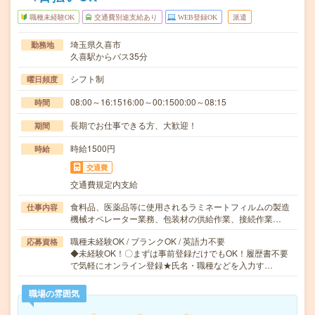
職種未経験OK
交通費別途支給あり
WEB登録OK
派遣
埼玉県久喜市
勤務地
久喜駅からバス35分
シフト制
曜日頻度
08:00～16:1516:00～00:1500:00～08:15
時間
長期でお仕事できる方、大歓迎！
期間
時給1500円
時給
交通費
交通費規定内支給
食料品、医薬品等に使用されるラミネートフィルムの製造
仕事内容
機械オペレーター業務、包装材の供給作業、接続作業…
職種未経験OK / ブランクOK / 英語力不要
応募資格
◆未経験OK！〇まずは事前登録だけでもOK！履歴書不要
で気軽にオンライン登録★氏名・職種などを入力す…
職場の雰囲気