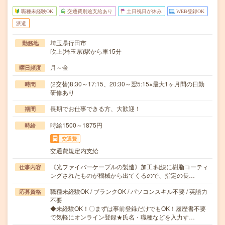
職種未経験OK
交通費別途支給あり
土日祝日が休み
WEB登録OK
派遣
埼玉県行田市
勤務地
吹上(埼玉県)駅から車15分
月～金
曜日頻度
(2交替)8:30～17:15、20:30～翌5:15※最大1ヶ月間の日勤
時間
研修あり
長期でお仕事できる方、大歓迎！
期間
時給1500～1875円
時給
交通費
交通費規定内支給
《光ファイバーケーブルの製造》加工:銅線に樹脂コーティ
仕事内容
ングされたものが機械から出てくるので、指定の長…
職種未経験OK / ブランクOK / パソコンスキル不要 / 英語力
応募資格
不要
◆未経験OK！〇まずは事前登録だけでもOK！履歴書不要
で気軽にオンライン登録★氏名・職種などを入力す…