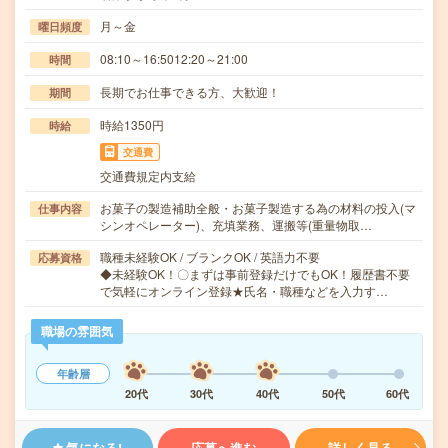
月～金
曜日頻度
08:10～16:5012:20～21:00
時間
長期でお仕事できる方、大歓迎！
期間
時給1350円
時給
交通費
交通費規定内支給
お菓子の製造補助全般・お菓子製造する為の材料の投入(マ
仕事内容
シンオペレーター)、充填業務、運搬等(重量物取…
職種未経験OK / ブランクOK / 英語力不要
応募資格
◆未経験OK！〇まずは事前登録だけでもOK！履歴書不要
で気軽にオンライン登録★氏名・職種などを入力す…
職場の雰囲気
年齢層
20代
30代
40代
50代
60代
気になる!
応募へ進む
詳しく見る