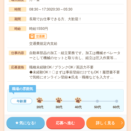
08:30～17:3020:30～05:30
時間
長期でお仕事できる方、大歓迎！
期間
時給1550円
時給
交通費
交通費規定内支給
自動車部品の加工・組立業務です。加工は機械オペレータ
仕事内容
ーとして機械のセットと取り出し、組立は圧入作業等…
職種未経験OK / ブランクOK / 英語力不要
応募資格
◆未経験OK！〇まずは事前登録だけでもOK！履歴書不要
で気軽にオンライン登録★氏名・職種などを入力す…
職場の雰囲気
年齢層
20代
30代
40代
50代
60代
気になる!
応募へ進む
詳しく見る