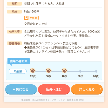
長期でお仕事できる方、大歓迎！
期間
時給1600円
時給
交通費
交通費規定内支給
食品用ラップの製造。他部署から送られてきた、1000mほ
仕事内容
ど巻かれた芯を機械にセットするお仕事。重量物…
職種未経験OK / ブランクOK / 英語力不要
応募資格
◆未経験OK！〇まずは事前登録だけでもOK！履歴書不要
で気軽にオンライン登録★氏名・職種などを入力す…
職場の雰囲気
年齢層
20代
30代
40代
50代
60代
気になる!
応募へ進む
詳しく見る
派遣会社
株式会社綜合キャリアオプション 製造事業部（全国）