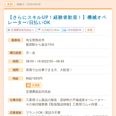
未読
掲載日
2026/08/06
【さらにスキルUP！経験者歓迎！】機械オペ
レーター/日払いOK
交通費別途支給あり
土日祝日が休み
WEB登録OK
派遣
埼玉県熊谷市
勤務地
籠原駅から徒歩15分
月～金
曜日頻度
08:00～16:4522:00～06:45
時間
長期でお仕事できる方、大歓迎！
期間
時給1650円
時給
交通費
交通費規定内支給
工業用ゴム製品の製造・原材料の予備成形オペレーター・
仕事内容
その他付随業務【取扱製品情報】工業用ゴム≪待遇・…
ブランクOK / 英語力不要
応募資格