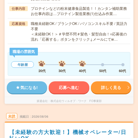
プロテインなどの粉末健康食品製造！！カンタン補助業務
仕事内容
お仕事内容は…プロテイン製造業務(1)仕込み作業…
職種未経験OK / ブランクOK / パソコンスキル不要 / 英語力
応募資格
不要
＜未経験OK！＞＃学歴不問＃髪色・髪型自由！○応募後の
流れ「応募する」ボタンをクリック↓メールにてw…
職場の雰囲気
年齢層
20代
30代
40代
50代
60代
気になる!
応募へ進む
詳しく見る
派遣会社
株式会社ウィルオブ・ワーク FO事業部
未読
掲載日
2026/08/06
【未経験の方大歓迎！】機械オペレーター/日