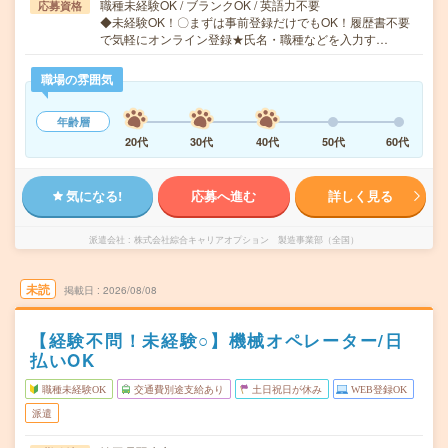
職種未経験OK / ブランクOK / 英語力不要
応募資格
◆未経験OK！〇まずは事前登録だけでもOK！履歴書不要
で気軽にオンライン登録★氏名・職種などを入力す…
職場の雰囲気
年齢層
20代
30代
40代
50代
60代
気になる!
応募へ進む
詳しく見る
派遣会社
株式会社綜合キャリアオプション 製造事業部（全国）
未読
掲載日
2026/08/08
【経験不問！未経験○】機械オペレーター/日
払いOK
職種未経験OK
交通費別途支給あり
土日祝日が休み
WEB登録OK
派遣