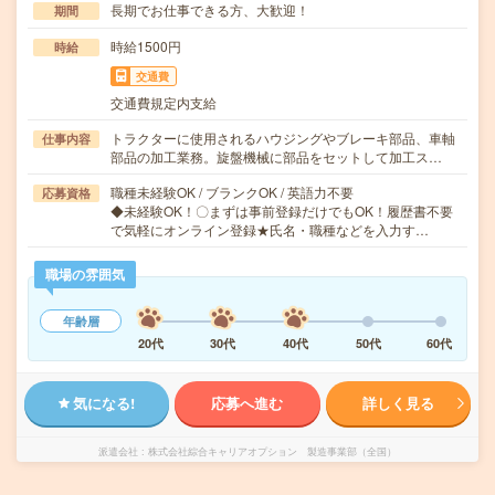
長期でお仕事できる方、大歓迎！
期間
時給1500円
時給
交通費
交通費規定内支給
トラクターに使用されるハウジングやブレーキ部品、車軸
仕事内容
部品の加工業務。旋盤機械に部品をセットして加工ス…
職種未経験OK / ブランクOK / 英語力不要
応募資格
◆未経験OK！〇まずは事前登録だけでもOK！履歴書不要
で気軽にオンライン登録★氏名・職種などを入力す…
職場の雰囲気
年齢層
20代
30代
40代
50代
60代
気になる!
応募へ進む
詳しく見る
派遣会社
株式会社綜合キャリアオプション 製造事業部（全国）