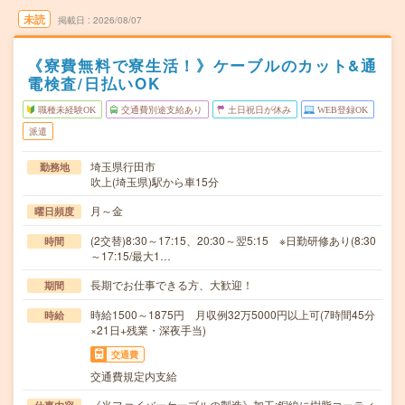
未読
掲載日
2026/08/07
《寮費無料で寮生活！》ケーブルのカット&通
電検査/日払いOK
職種未経験OK
交通費別途支給あり
土日祝日が休み
WEB登録OK
派遣
埼玉県行田市
勤務地
吹上(埼玉県)駅から車15分
月～金
曜日頻度
(2交替)8:30～17:15、20:30～翌5:15 ※日勤研修あり(8:30
時間
～17:15/最大1…
長期でお仕事できる方、大歓迎！
期間
時給1500～1875円 月収例32万5000円以上可(7時間45分
時給
×21日+残業・深夜手当)
交通費
交通費規定内支給
《光ファイバーケーブルの製造》加工:銅線に樹脂コーティ