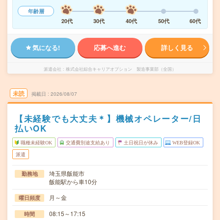
年齢層
20代
30代
40代
50代
60代
気になる!
応募へ進む
詳しく見る
派遣会社
株式会社綜合キャリアオプション 製造事業部（全国）
未読
掲載日
2026/08/07
【未経験でも大丈夫＊】機械オペレーター/日
払いOK
職種未経験OK
交通費別途支給あり
土日祝日が休み
WEB登録OK
派遣
埼玉県飯能市
勤務地
飯能駅から車10分
月～金
曜日頻度
08:15～17:15
時間