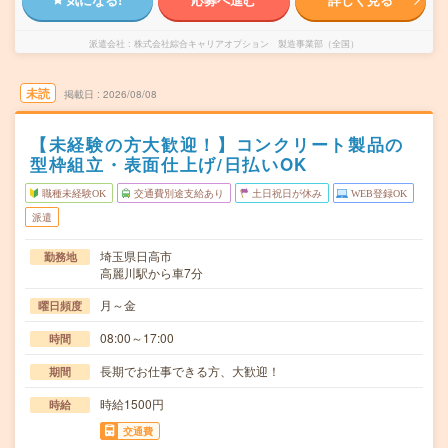
派遣会社
株式会社綜合キャリアオプション 製造事業部（全国）
未読
掲載日
2026/08/08
【未経験の方大歓迎！】コンクリート製品の
型枠組立・表面仕上げ/日払いOK
職種未経験OK
交通費別途支給あり
土日祝日が休み
WEB登録OK
派遣
埼玉県日高市
勤務地
高麗川駅から車7分
月～金
曜日頻度
08:00～17:00
時間
長期でお仕事できる方、大歓迎！
期間
時給1500円
時給
交通費