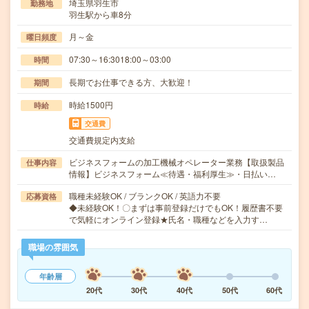
埼玉県羽生市
勤務地
羽生駅から車8分
月～金
曜日頻度
07:30～16:3018:00～03:00
時間
長期でお仕事できる方、大歓迎！
期間
時給1500円
時給
交通費
交通費規定内支給
ビジネスフォームの加工機械オペレーター業務【取扱製品
仕事内容
情報】ビジネスフォーム≪待遇・福利厚生≫・日払い…
職種未経験OK / ブランクOK / 英語力不要
応募資格
◆未経験OK！〇まずは事前登録だけでもOK！履歴書不要
で気軽にオンライン登録★氏名・職種などを入力す…
職場の雰囲気
年齢層
20代
30代
40代
50代
60代