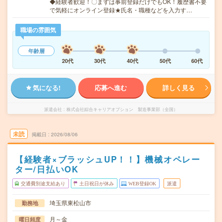
◆経験者歓迎！〇まずは事前登録だけでもOK！履歴書不要
で気軽にオンライン登録★氏名・職種などを入力す…
職場の雰囲気
年齢層
20代
30代
40代
50代
60代
気になる!
応募へ進む
詳しく見る
派遣会社
株式会社綜合キャリアオプション 製造事業部（全国）
未読
掲載日
2026/08/06
【経験者×ブラッシュUP！！】機械オペレー
ター/日払いOK
交通費別途支給あり
土日祝日が休み
WEB登録OK
派遣
埼玉県東松山市
勤務地
月～金
曜日頻度