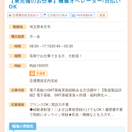
【寮完備のお仕事】機械オペレーター/日払い
OK
交通費別途支給あり
土日祝日が休み
WEB登録OK
派遣
埼玉県本庄市
勤務地
月～金
曜日頻度
08:30～17:1520:45～05:30
時間
長期でお仕事できる方、大歓迎！
期間
時給1600円
時給
交通費
交通費規定内支給
電子基板のSMT基板実装経験ある方活躍中！【取扱製品詳
仕事内容
細】電子基板、SMT基板実装≪待遇・福利厚生≫…
ブランクOK / 英語力不要
応募資格
◆経験者歓迎！〇まずは事前登録だけでもOK！履歴書不要
で気軽にオンライン登録★氏名・職種などを入力す…
職場の雰囲気