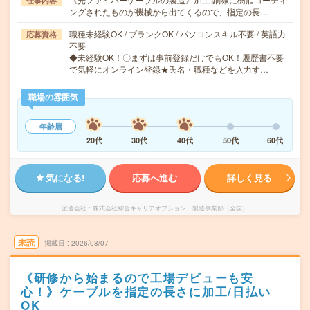
仕事内容
ングされたものが機械から出てくるので、指定の長…
職種未経験OK / ブランクOK / パソコンスキル不要 / 英語力
応募資格
不要
◆未経験OK！〇まずは事前登録だけでもOK！履歴書不要
で気軽にオンライン登録★氏名・職種などを入力す…
職場の雰囲気
年齢層
20代
30代
40代
50代
60代
気になる!
応募へ進む
詳しく見る
派遣会社
株式会社綜合キャリアオプション 製造事業部（全国）
未読
掲載日
2026/08/07
《研修から始まるので工場デビューも安
心！》ケーブルを指定の長さに加工/日払い
OK