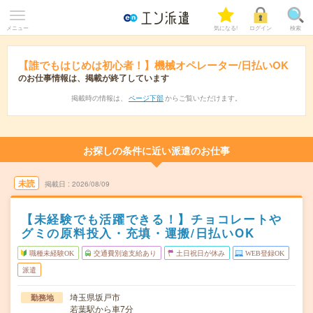
メニュー
気になる!
ログイン
検索
【誰でもはじめは初心者！】機械オペレーター/日払いOK
のお仕事情報は、掲載が終了しています
掲載時の情報は、
ページ下部
からご覧いただけます。
お探しの条件に近い派遣のお仕事
未読
掲載日
2026/08/09
【未経験でも活躍できる！】チョコレートや
グミの原料投入・充填・運搬/日払いOK
職種未経験OK
交通費別途支給あり
土日祝日が休み
WEB登録OK
派遣
埼玉県坂戸市
勤務地
若葉駅から車7分