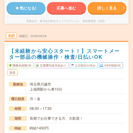
気になる!
応募へ進む
詳しく見る
派遣会社
株式会社綜合キャリアオプション 製造事業部（全国）
未読
掲載日
2026/08/08
【未経験から安心スタート！】スマートメー
ター部品の機械操作・検査/日払いOK
職種未経験OK
交通費別途支給あり
土日祝日が休み
WEB登録OK
派遣
埼玉県川越市
勤務地
上福岡駅から車10分
月～金
曜日頻度
08:30～17:30
時間
長期でお仕事できる方、大歓迎！
期間
時給1450円
時給