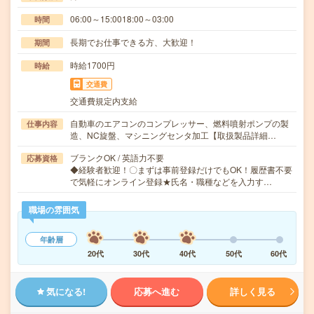
06:00～15:0018:00～03:00
時間
長期でお仕事できる方、大歓迎！
期間
時給1700円
時給
交通費
交通費規定内支給
自動車のエアコンのコンプレッサー、燃料噴射ポンプの製
仕事内容
造、NC旋盤、マシニングセンタ加工【取扱製品詳細…
ブランクOK / 英語力不要
応募資格
◆経験者歓迎！〇まずは事前登録だけでもOK！履歴書不要
で気軽にオンライン登録★氏名・職種などを入力す…
職場の雰囲気
年齢層
20代
30代
40代
50代
60代
気になる!
応募へ進む
詳しく見る