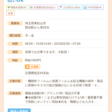
払いOK
職種未経験OK
交通費別途支給あり
土日祝日が休み
WEB登録OK
派遣
埼玉県東松山市
勤務地
熊谷駅から車20分
月～金
曜日頻度
06:50～15:0014:50～23:0022:50～07:00
時間
長期でお仕事できる方、大歓迎！
期間
時給1600円
時給
交通費
交通費規定内支給
・機能性フィルムに保護フィルムを貼る機械の操作・製品
仕事内容
に異物やキズその他欠陥物がないかを目視で検査・そ…
職種未経験OK / ブランクOK / 英語力不要
応募資格
◆未経験OK！〇まずは事前登録だけでもOK！履歴書不要
で気軽にオンライン登録★氏名・職種などを入力す…
職場の雰囲気