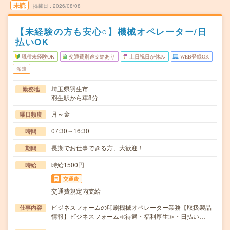
未読
掲載日
2026/08/08
【未経験の方も安心○】機械オペレーター/日
払いOK
職種未経験OK
交通費別途支給あり
土日祝日が休み
WEB登録OK
派遣
埼玉県羽生市
勤務地
羽生駅から車8分
月～金
曜日頻度
07:30～16:30
時間
長期でお仕事できる方、大歓迎！
期間
時給1500円
時給
交通費
交通費規定内支給
ビジネスフォームの印刷機械オペレーター業務【取扱製品
仕事内容
情報】ビジネスフォーム≪待遇・福利厚生≫・日払い…