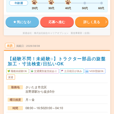
年齢層
20代
30代
40代
50代
60代
気になる!
応募へ進む
詳しく見る
派遣会社
株式会社綜合キャリアオプション 製造事業部（全国）
未読
掲載日
2026/08/08
【経験不問！未経験○】トラクター部品の旋盤
加工・寸法検査/日払いOK
職種未経験OK
交通費別途支給あり
土日祝日が休み
WEB登録OK
派遣
さいたま市北区
勤務地
吉野原駅から徒歩5分
月～金
曜日頻度
08:00～16:5020:00～04:10
時間