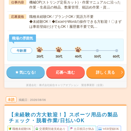
機械OP(ストリング定長カット)・作業マニュアルに沿った
仕事内容
作業・生産品の検品、数量管理、箱詰め作業・資…
職種未経験OK / ブランクOK / 英語力不要
応募資格
◆未経験OK！◆ExcelやWordの操作できる方歓迎！〇まず
は事前登録だけでもOK！履歴書不要で気…
職場の雰囲気
年齢層
20代
30代
40代
50代
60代
気になる!
応募へ進む
詳しく見る
派遣会社
株式会社綜合キャリアオプション 製造事業部（全国）
未読
掲載日
2026/08/06
【未経験の方大歓迎！】スポーツ用品の製品
チェック・脱着作業/日払いOK
職種未経験OK
交通費別途支給あり
土日祝日が休み
WEB登録OK