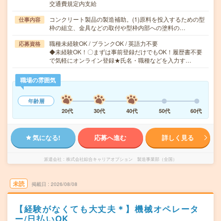
交通費規定内支給
コンクリート製品の製造補助。(1)原料を投入するための型
仕事内容
枠の組立、金具などの取付や型枠内部への塗料の…
職種未経験OK / ブランクOK / 英語力不要
応募資格
◆未経験OK！〇まずは事前登録だけでもOK！履歴書不要
で気軽にオンライン登録★氏名・職種などを入力す…
職場の雰囲気
年齢層
20代
30代
40代
50代
60代
気になる!
応募へ進む
詳しく見る
派遣会社
株式会社綜合キャリアオプション 製造事業部（全国）
未読
掲載日
2026/08/08
【経験がなくても大丈夫＊】機械オペレータ
ー/日払いOK