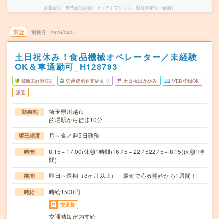
派遣会社
株式会社綜合キャリアオプション 製造事業部（全国）
未読
掲載日
2026/08/07
土日祝休み！食品機械オペレーター／未経験
OK＆車通勤可_H128793
職種未経験OK
交通費別途支給あり
土日祝日が休み
WEB登録OK
派遣
埼玉県川越市
勤務地
的場駅から徒歩10分
月～金／週5日勤務
曜日頻度
8:15～17:00(休憩1時間)16:45～22:4522:45～8:15(休憩1時
時間
間)
即日～長期（3ヶ月以上） 最短で応募開始から1週間！
期間
時給1500円
時給
交通費
交通費規定内支給