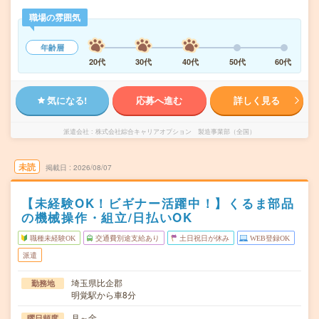
職場の雰囲気
年齢層
20代
30代
40代
50代
60代
気になる!
応募へ進む
詳しく見る
派遣会社
株式会社綜合キャリアオプション 製造事業部（全国）
未読
掲載日
2026/08/07
【未経験OK！ビギナー活躍中！】くるま部品
の機械操作・組立/日払いOK
職種未経験OK
交通費別途支給あり
土日祝日が休み
WEB登録OK
派遣
埼玉県比企郡
勤務地
明覚駅から車8分
月～金
曜日頻度