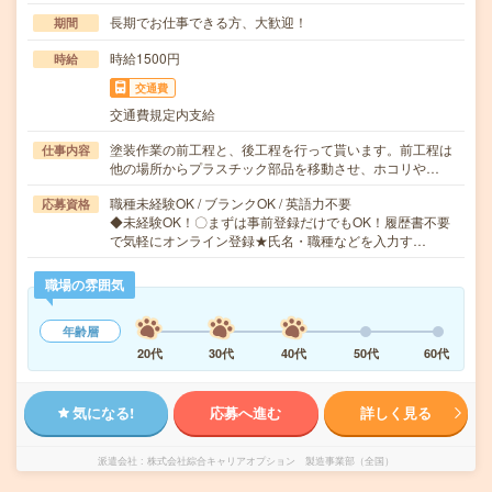
長期でお仕事できる方、大歓迎！
期間
時給1500円
時給
交通費
交通費規定内支給
塗装作業の前工程と、後工程を行って貰います。前工程は
仕事内容
他の場所からプラスチック部品を移動させ、ホコリや…
職種未経験OK / ブランクOK / 英語力不要
応募資格
◆未経験OK！〇まずは事前登録だけでもOK！履歴書不要
で気軽にオンライン登録★氏名・職種などを入力す…
職場の雰囲気
年齢層
20代
30代
40代
50代
60代
気になる!
応募へ進む
詳しく見る
派遣会社
株式会社綜合キャリアオプション 製造事業部（全国）