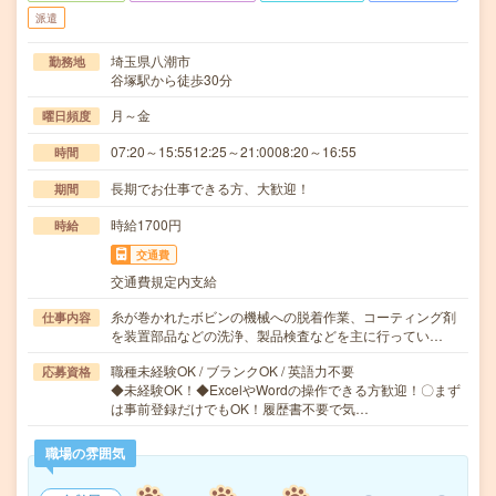
派遣
埼玉県八潮市
勤務地
谷塚駅から徒歩30分
月～金
曜日頻度
07:20～15:5512:25～21:0008:20～16:55
時間
長期でお仕事できる方、大歓迎！
期間
時給1700円
時給
交通費
交通費規定内支給
糸が巻かれたボビンの機械への脱着作業、コーティング剤
仕事内容
を装置部品などの洗浄、製品検査などを主に行ってい…
職種未経験OK / ブランクOK / 英語力不要
応募資格
◆未経験OK！◆ExcelやWordの操作できる方歓迎！〇まず
は事前登録だけでもOK！履歴書不要で気…
職場の雰囲気