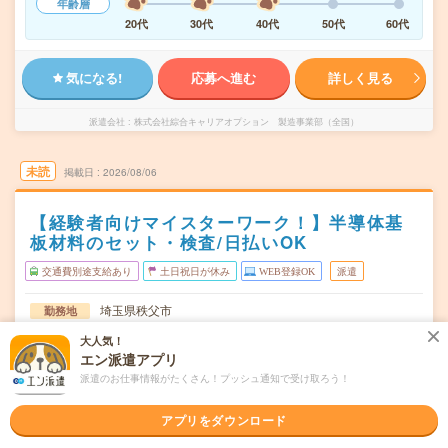
年齢層
20代
30代
40代
50代
60代
気になる!
応募へ進む
詳しく見る
派遣会社
株式会社綜合キャリアオプション 製造事業部（全国）
未読
掲載日
2026/08/06
【経験者向けマイスターワーク！】半導体基
板材料のセット・検査/日払いOK
交通費別途支給あり
土日祝日が休み
WEB登録OK
派遣
埼玉県秩父市
勤務地
大野原駅から車7分
大人気！
エン派遣アプリ
月～金
曜日頻度
派遣のお仕事情報がたくさん！プッシュ通知で受け取ろう！
07:00～15:3019:00～03:30
時間
アプリをダウンロード
長期でお仕事できる方、大歓迎！
期間