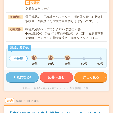
交通費
交通費規定内支給
電子備品の加工機械オペレーター・測定器を使った抜き打
仕事内容
ち検査。空調効いた環境で重量物もほぼないです。【…
職種未経験OK / ブランクOK / 英語力不要
応募資格
◆未経験OK！〇まずは事前登録だけでもOK！履歴書不要
で気軽にオンライン登録★氏名・職種などを入力す…
職場の雰囲気
年齢層
20代
30代
40代
50代
60代
気になる!
応募へ進む
詳しく見る
派遣会社
株式会社綜合キャリアオプション 製造事業部（全国）
未読
掲載日
2026/08/07