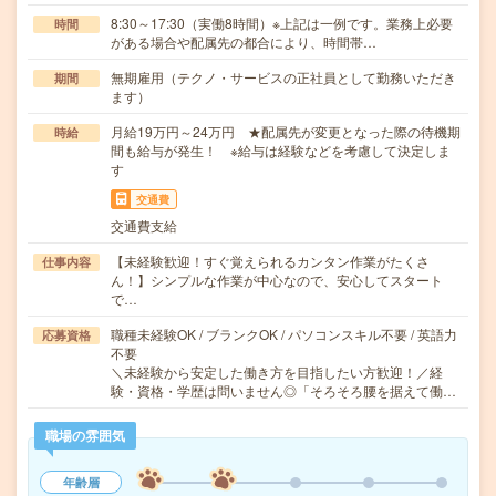
8:30～17:30（実働8時間）※上記は一例です。業務上必要
時間
がある場合や配属先の都合により、時間帯…
無期雇用（テクノ・サービスの正社員として勤務いただき
期間
ます）
月給19万円～24万円 ★配属先が変更となった際の待機期
時給
間も給与が発生！ ※給与は経験などを考慮して決定しま
す
交通費
交通費支給
【未経験歓迎！すぐ覚えられるカンタン作業がたくさ
仕事内容
ん！】シンプルな作業が中心なので、安心してスタート
で…
職種未経験OK / ブランクOK / パソコンスキル不要 / 英語力
応募資格
不要
＼未経験から安定した働き方を目指したい方歓迎！／経
験・資格・学歴は問いません◎「そろそろ腰を据えて働…
職場の雰囲気
年齢層