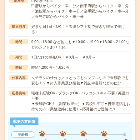
山梨県甲府市
勤務地
甲府駅からバイク・車---分／南甲府駅からバイク・車---分
／酒折駅からバイク・車---分／金手駅からバイク・車---分
／善光寺駅からバイク・車---分
好きな日1日～OK！＊希望シフト制で好きな曜日で働け
曜日頻度
る！
9:00～18:00 など他にも▼10:00～19:00▼18:00～21:00な
時間
どのシフトあり！お…
1日だけの単発OK！＃8月～ ＃9月～
期間
時給1,200円～1,625円
時給
＼チラシの仕分け／＜とってもシンプルなので未経験でも
仕事内容
安心！＞▼封入作業及び梱包▼雑誌や書籍などの仕分…
職種未経験OK / ブランクOK / パソコンスキル不要 / 英語力
応募資格
不要
▼未経験OK！（副業歓迎☆）▼高校生不可▼携帯電話をお
持ちの方（業務連絡に使用）※応募後のご連絡はメ…
職場の雰囲気
年齢層