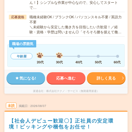
ん！】シンプルな作業が中心なので、安心してスタート
で…
職種未経験OK / ブランクOK / パソコンスキル不要 / 英語力
応募資格
不要
＼未経験から安定した働き方を目指したい方歓迎！／経
験・資格・学歴は問いません◎「そろそろ腰を据えて働…
職場の雰囲気
年齢層
20代
30代
40代
50代
60代
気になる!
応募へ進む
詳しく見る
派遣会社
株式会社テクノ・サービス（無期雇用派遣）
未読
掲載日
2026/08/07
【社会人デビュー歓迎〇】正社員の安定環
境！ピッキングや梱包をお任せ！