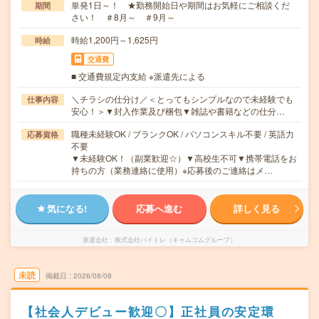
単発1日～！ ★勤務開始日や期間はお気軽にご相談くだ
期間
さい！ ＃8月～ ＃9月～
時給1,200円～1,625円
時給
交通費
■ 交通費規定内支給 ※派遣先による
＼チラシの仕分け／＜とってもシンプルなので未経験でも
仕事内容
安心！＞▼封入作業及び梱包▼雑誌や書籍などの仕分…
職種未経験OK / ブランクOK / パソコンスキル不要 / 英語力
応募資格
不要
▼未経験OK！（副業歓迎☆）▼高校生不可▼携帯電話をお
持ちの方（業務連絡に使用）※応募後のご連絡はメ…
気になる!
応募へ進む
詳しく見る
派遣会社
株式会社バイトレ（キャムコムグループ）
未読
掲載日
2026/08/08
【社会人デビュー歓迎〇】正社員の安定環