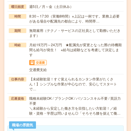
週5日／月～金（土日休み）
曜日頻度
8:30～17:30（実働8時間）※上記は一例です。業務上必要
時間
がある場合や配属先の都合により、時間帯…
無期雇用（テクノ・サービスの正社員として勤務いただき
期間
ます）
月給19万円～24万円 ★配属先が変更となった際の待機期
時給
間も給与が発生！ ※給与は経験などを考慮して決定しま
す
交通費
交通費支給
【未経験歓迎！すぐ覚えられるカンタン作業がたくさ
仕事内容
ん！】シンプルな作業が中心なので、安心してスタート
で…
職種未経験OK / ブランクOK / パソコンスキル不要 / 英語力
応募資格
不要
＼未経験から安定した働き方を目指したい方歓迎！／経
験・資格・学歴は問いません◎「そろそろ腰を据えて働…
職場の雰囲気