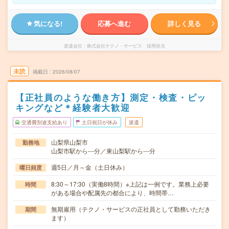
気になる!
応募へ進む
詳しく見る
派遣会社
株式会社テクノ・サービス 採用担当
未読
掲載日
2026/08/07
【正社員のような働き方】測定・検査・ピッ
キングなど＊経験者大歓迎
交通費別途支給あり
土日祝日が休み
派遣
山梨県山梨市
勤務地
山梨市駅から---分／東山梨駅から---分
週5日／月～金（土日休み）
曜日頻度
8:30～17:30（実働8時間）※上記は一例です。業務上必要
時間
がある場合や配属先の都合により、時間帯…
無期雇用（テクノ・サービスの正社員として勤務いただき
期間
ます）