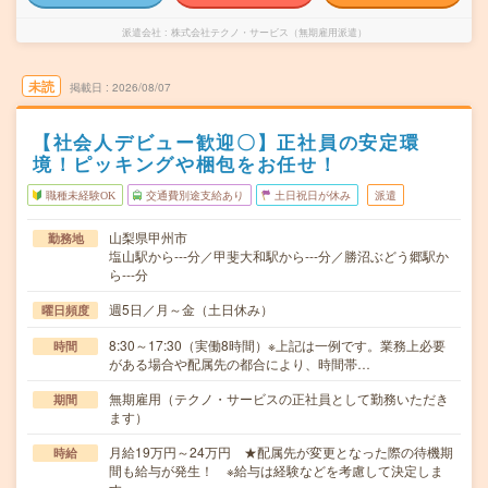
派遣会社
株式会社テクノ・サービス（無期雇用派遣）
未読
掲載日
2026/08/07
【社会人デビュー歓迎〇】正社員の安定環
境！ピッキングや梱包をお任せ！
職種未経験OK
交通費別途支給あり
土日祝日が休み
派遣
山梨県甲州市
勤務地
塩山駅から---分／甲斐大和駅から---分／勝沼ぶどう郷駅か
ら---分
週5日／月～金（土日休み）
曜日頻度
8:30～17:30（実働8時間）※上記は一例です。業務上必要
時間
がある場合や配属先の都合により、時間帯…
無期雇用（テクノ・サービスの正社員として勤務いただき
期間
ます）
月給19万円～24万円 ★配属先が変更となった際の待機期
時給
間も給与が発生！ ※給与は経験などを考慮して決定しま