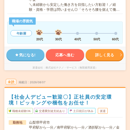
＼未経験から安定した働き方を目指したい方歓迎！／経
験・資格・学歴は問いません◎「そろそろ腰を据えて働…
職場の雰囲気
年齢層
20代
30代
40代
50代
60代
気になる!
応募へ進む
詳しく見る
派遣会社
株式会社テクノ・サービス（無期雇用派遣）
未読
掲載日
2026/08/07
【社会人デビュー歓迎〇】正社員の安定環
境！ピッキングや梱包をお任せ！
職種未経験OK
交通費別途支給あり
土日祝日が休み
派遣
山梨県甲府市
勤務地
甲府駅から---分／南甲府駅から---分／酒折駅から---分／金