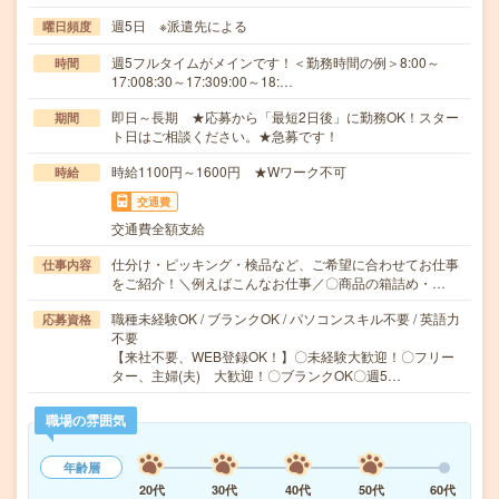
週5日 ※派遣先による
曜日頻度
週5フルタイムがメインです！＜勤務時間の例＞8:00～
時間
17:008:30～17:309:00～18:…
即日～長期 ★応募から「最短2日後」に勤務OK！スター
期間
ト日はご相談ください。★急募です！
時給1100円～1600円 ★Wワーク不可
時給
交通費
交通費全額支給
仕分け・ピッキング・検品など、ご希望に合わせてお仕事
仕事内容
をご紹介！＼例えばこんなお仕事／〇商品の箱詰め・…
職種未経験OK / ブランクOK / パソコンスキル不要 / 英語力
応募資格
不要
【来社不要、WEB登録OK！】〇未経験大歓迎！〇フリー
ター、主婦(夫) 大歓迎！〇ブランクOK〇週5…
職場の雰囲気
年齢層
20代
30代
40代
50代
60代