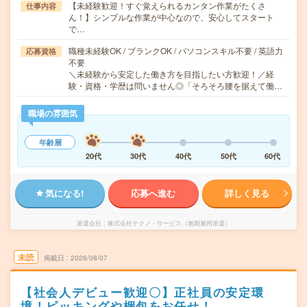
【未経験歓迎！すぐ覚えられるカンタン作業がたくさ
仕事内容
ん！】シンプルな作業が中心なので、安心してスタート
で…
職種未経験OK / ブランクOK / パソコンスキル不要 / 英語力
応募資格
不要
＼未経験から安定した働き方を目指したい方歓迎！／経
験・資格・学歴は問いません◎「そろそろ腰を据えて働…
職場の雰囲気
年齢層
20代
30代
40代
50代
60代
気になる!
応募へ進む
詳しく見る
派遣会社
株式会社テクノ・サービス（無期雇用派遣）
未読
掲載日
2026/08/07
【社会人デビュー歓迎〇】正社員の安定環
境！ピッキングや梱包をお任せ！