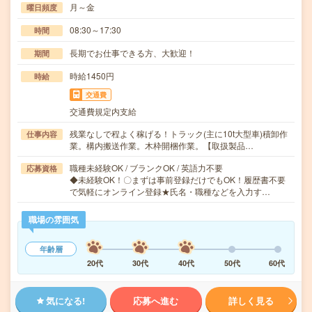
月～金
曜日頻度
08:30～17:30
時間
長期でお仕事できる方、大歓迎！
期間
時給1450円
時給
交通費
交通費規定内支給
残業なしで程よく稼げる！トラック(主に10t大型車)積卸作
仕事内容
業。構内搬送作業。木枠開梱作業。【取扱製品…
職種未経験OK / ブランクOK / 英語力不要
応募資格
◆未経験OK！〇まずは事前登録だけでもOK！履歴書不要
で気軽にオンライン登録★氏名・職種などを入力す…
職場の雰囲気
年齢層
20代
30代
40代
50代
60代
気になる!
応募へ進む
詳しく見る