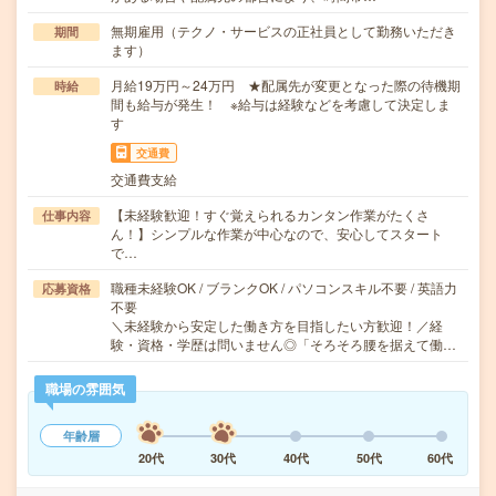
無期雇用（テクノ・サービスの正社員として勤務いただき
期間
ます）
月給19万円～24万円 ★配属先が変更となった際の待機期
時給
間も給与が発生！ ※給与は経験などを考慮して決定しま
す
交通費
交通費支給
【未経験歓迎！すぐ覚えられるカンタン作業がたくさ
仕事内容
ん！】シンプルな作業が中心なので、安心してスタート
で…
職種未経験OK / ブランクOK / パソコンスキル不要 / 英語力
応募資格
不要
＼未経験から安定した働き方を目指したい方歓迎！／経
験・資格・学歴は問いません◎「そろそろ腰を据えて働…
職場の雰囲気
年齢層
20代
30代
40代
50代
60代