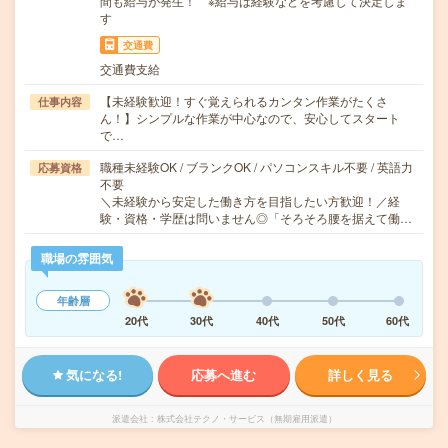
間も給与が発生！ ※給与は経験などを考慮して決定しま
す
交通費
交通費支給
【未経験歓迎！すぐ覚えられるカンタン作業がたくさ
仕事内容
ん！】シンプルな作業が中心なので、安心してスタート
で…
職種未経験OK / ブランクOK / パソコンスキル不要 / 英語力
応募資格
不要
＼未経験から安定した働き方を目指したい方歓迎！／経
験・資格・学歴は問いません◎「そろそろ腰を据えて働…
職場の雰囲気
年齢層
20代
30代
40代
50代
60代
気になる!
応募へ進む
詳しく見る
派遣会社
株式会社テクノ・サービス（無期雇用派遣）