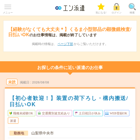
メニュー
気になる!
ログイン
検索
【経験がなくても大丈夫＊】くるま小型部品の顕微鏡検査/
日払いOK
のお仕事情報は、掲載が終了しています
掲載時の情報は、
ページ下部
からご覧いただけます。
お探しの条件に近い派遣のお仕事
未読
掲載日
2026/08/08
【初心者歓迎！】装置の荷下ろし・構内搬送/
日払いOK
職種未経験OK
交通費別途支給あり
土日祝日が休み
WEB登録OK
派遣
山梨県中央市
勤務地