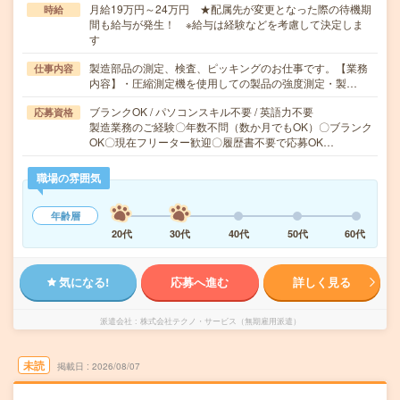
月給19万円～24万円 ★配属先が変更となった際の待機期
時給
間も給与が発生！ ※給与は経験などを考慮して決定しま
す
製造部品の測定、検査、ピッキングのお仕事です。【業務
仕事内容
内容】・圧縮測定機を使用しての製品の強度測定・製…
ブランクOK / パソコンスキル不要 / 英語力不要
応募資格
製造業務のご経験〇年数不問（数か月でもOK）〇ブランク
OK〇現在フリーター歓迎〇履歴書不要で応募OK…
職場の雰囲気
年齢層
20代
30代
40代
50代
60代
気になる!
応募へ進む
詳しく見る
派遣会社
株式会社テクノ・サービス（無期雇用派遣）
未読
掲載日
2026/08/07