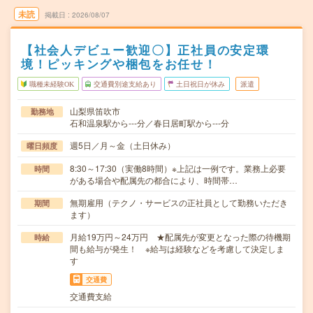
未読
掲載日
2026/08/07
【社会人デビュー歓迎〇】正社員の安定環
境！ピッキングや梱包をお任せ！
職種未経験OK
交通費別途支給あり
土日祝日が休み
派遣
山梨県笛吹市
勤務地
石和温泉駅から---分／春日居町駅から---分
週5日／月～金（土日休み）
曜日頻度
8:30～17:30（実働8時間）※上記は一例です。業務上必要
時間
がある場合や配属先の都合により、時間帯…
無期雇用（テクノ・サービスの正社員として勤務いただき
期間
ます）
月給19万円～24万円 ★配属先が変更となった際の待機期
時給
間も給与が発生！ ※給与は経験などを考慮して決定しま
す
交通費
交通費支給