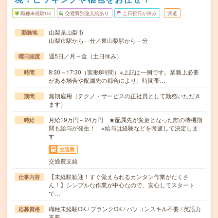
職種未経験OK
交通費別途支給あり
土日祝日が休み
派遣
山梨県山梨市
勤務地
山梨市駅から---分／東山梨駅から---分
週5日／月～金（土日休み）
曜日頻度
8:30～17:30（実働8時間）※上記は一例です。業務上必要
時間
がある場合や配属先の都合により、時間帯…
無期雇用（テクノ・サービスの正社員として勤務いただき
期間
ます）
月給19万円～24万円 ★配属先が変更となった際の待機期
時給
間も給与が発生！ ※給与は経験などを考慮して決定しま
す
交通費
交通費支給
【未経験歓迎！すぐ覚えられるカンタン作業がたくさ
仕事内容
ん！】シンプルな作業が中心なので、安心してスタート
で…
職種未経験OK / ブランクOK / パソコンスキル不要 / 英語力
応募資格
不要