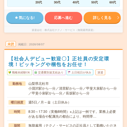
20代
30代
40代
50代
60代
気になる!
応募へ進む
詳しく見る
派遣会社
株式会社テクノ・サービス（無期雇用派遣）
未読
掲載日
2026/08/07
【社会人デビュー歓迎〇】正社員の安定環
境！ピッキングや梱包をお任せ！
職種未経験OK
交通費別途支給あり
土日祝日が休み
派遣
山梨県北杜市
勤務地
小淵沢駅から---分／清里駅から---分／甲斐大泉駅から---分
／甲斐小泉駅から---分／長坂駅から---分
週5日／月～金（土日休み）
曜日頻度
8:30～17:30（実働8時間）※上記は一例です。業務上必要
時間
がある場合や配属先の都合により、時間帯…
無期雇用（テクノ・サービスの正社員として勤務いただき
期間