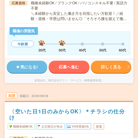
職種未経験OK / ブランクOK / パソコンスキル不要 / 英語力
応募資格
不要
＼未経験から安定した働き方を目指したい方歓迎！／経
験・資格・学歴は問いません◎「そろそろ腰を据えて働…
職場の雰囲気
年齢層
20代
30代
40代
50代
60代
気になる!
応募へ進む
詳しく見る
派遣会社
株式会社テクノ・サービス（無期雇用派遣）
未読
掲載日
2026/08/08
〈空いた日1日のみからOK〉＊チラシの仕分
け
職種未経験OK
土日祝日が休み
WEB登録OK
派遣