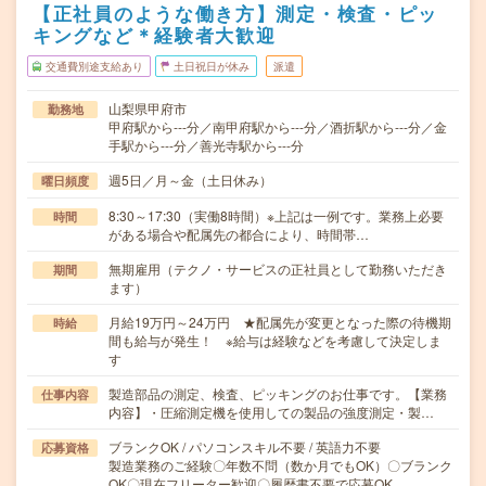
【正社員のような働き方】測定・検査・ピッ
キングなど＊経験者大歓迎
交通費別途支給あり
土日祝日が休み
派遣
山梨県甲府市
勤務地
甲府駅から---分／南甲府駅から---分／酒折駅から---分／金
手駅から---分／善光寺駅から---分
週5日／月～金（土日休み）
曜日頻度
8:30～17:30（実働8時間）※上記は一例です。業務上必要
時間
がある場合や配属先の都合により、時間帯…
無期雇用（テクノ・サービスの正社員として勤務いただき
期間
ます）
月給19万円～24万円 ★配属先が変更となった際の待機期
時給
間も給与が発生！ ※給与は経験などを考慮して決定しま
す
製造部品の測定、検査、ピッキングのお仕事です。【業務
仕事内容
内容】・圧縮測定機を使用しての製品の強度測定・製…
ブランクOK / パソコンスキル不要 / 英語力不要
応募資格
製造業務のご経験〇年数不問（数か月でもOK）〇ブランク
OK〇現在フリーター歓迎〇履歴書不要で応募OK…