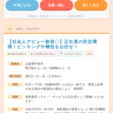
気になる!
応募へ進む
詳しく見る
派遣会社
株式会社テクノ・サービス（無期雇用派遣）
未読
掲載日
2026/08/07
【社会人デビュー歓迎〇】正社員の安定環
境！ピッキングや梱包をお任せ！
職種未経験OK
交通費別途支給あり
土日祝日が休み
派遣
山梨県甲斐市
勤務地
竜王駅から---分／塩崎駅から---分
週5日／月～金（土日休み）
曜日頻度
8:30～17:30（実働8時間）※上記は一例です。業務上必要
時間
がある場合や配属先の都合により、時間帯…
無期雇用（テクノ・サービスの正社員として勤務いただき
期間
ます）
月給19万円～24万円 ★配属先が変更となった際の待機期
時給