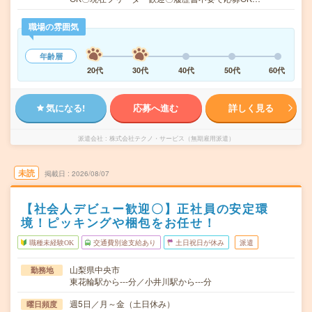
職場の雰囲気
年齢層
20代
30代
40代
50代
60代
気になる!
応募へ進む
詳しく見る
派遣会社
株式会社テクノ・サービス（無期雇用派遣）
未読
掲載日
2026/08/07
【社会人デビュー歓迎〇】正社員の安定環
境！ピッキングや梱包をお任せ！
職種未経験OK
交通費別途支給あり
土日祝日が休み
派遣
山梨県中央市
勤務地
東花輪駅から---分／小井川駅から---分
週5日／月～金（土日休み）
曜日頻度