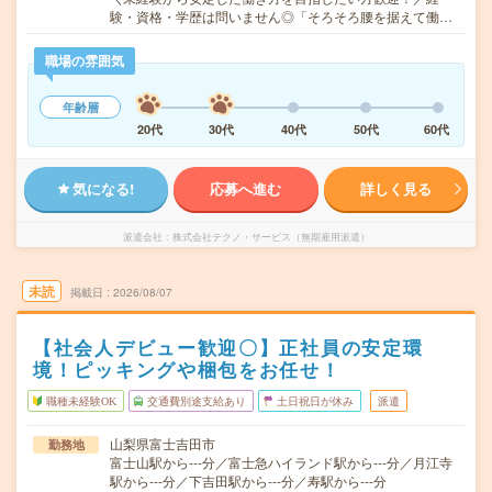
験・資格・学歴は問いません◎「そろそろ腰を据えて働…
職場の雰囲気
年齢層
20代
30代
40代
50代
60代
気になる!
応募へ進む
詳しく見る
派遣会社
株式会社テクノ・サービス（無期雇用派遣）
未読
掲載日
2026/08/07
【社会人デビュー歓迎〇】正社員の安定環
境！ピッキングや梱包をお任せ！
職種未経験OK
交通費別途支給あり
土日祝日が休み
派遣
山梨県富士吉田市
勤務地
富士山駅から---分／富士急ハイランド駅から---分／月江寺
駅から---分／下吉田駅から---分／寿駅から---分