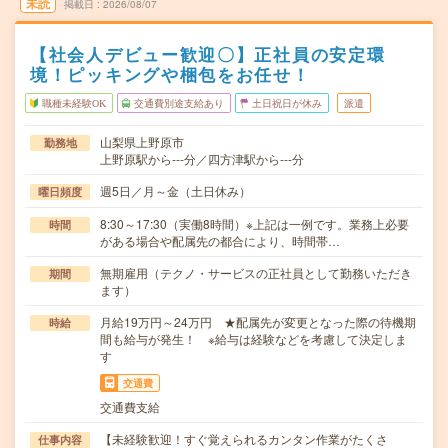
未読
掲載日
2026/08/07
【社会人デビュー歓迎〇】正社員の安定環
境！ピッキングや梱包をお任せ！
職種未経験OK
交通費別途支給あり
土日祝日が休み
派遣
山梨県上野原市
勤務地
上野原駅から---分／四方津駅から---分
週5日／月～金（土日休み）
曜日頻度
8:30～17:30（実働8時間）※上記は一例です。業務上必要
時間
がある場合や配属先の都合により、時間帯…
無期雇用（テクノ・サービスの正社員として勤務いただき
期間
ます）
月給19万円～24万円 ★配属先が変更となった際の待機期
時給
間も給与が発生！ ※給与は経験などを考慮して決定しま
す
交通費
交通費支給
【未経験歓迎！すぐ覚えられるカンタン作業がたくさ
仕事内容