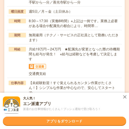
手駅から---分／善光寺駅から---分
週5日／月～金（土日休み）
曜日頻度
8:30～17:30（実働8時間）※上記は一例です。業務上必要
時間
がある場合や配属先の都合により、時間帯…
無期雇用（テクノ・サービスの正社員として勤務いただき
期間
ます）
月給19万円～24万円 ★配属先が変更となった際の待機期
時給
間も給与が発生！ ※給与は経験などを考慮して決定しま
す
交通費
交通費支給
【未経験歓迎！すぐ覚えられるカンタン作業がたくさ
仕事内容
ん！】シンプルな作業が中心なので、安心してスタート
で…
大人気！
職種未経験OK / ブランクOK / パソコンスキル不要 / 英語力
応募資格
エン派遣アプリ
不要
派遣のお仕事情報がたくさん！プッシュ通知で受け取ろう！
＼未経験から安定した働き方を目指したい方歓迎！／経
験・資格・学歴は問いません◎「そろそろ腰を据えて働…
アプリをダウンロード
職場の雰囲気