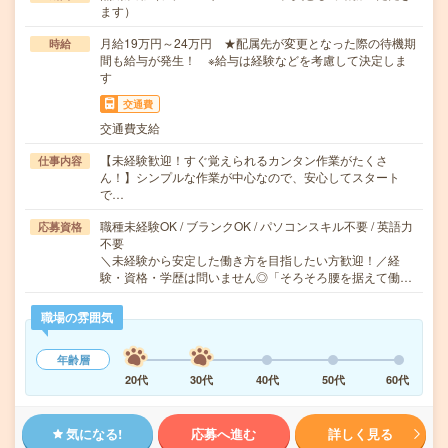
ます）
月給19万円～24万円 ★配属先が変更となった際の待機期
時給
間も給与が発生！ ※給与は経験などを考慮して決定しま
す
交通費
交通費支給
【未経験歓迎！すぐ覚えられるカンタン作業がたくさ
仕事内容
ん！】シンプルな作業が中心なので、安心してスタート
で…
職種未経験OK / ブランクOK / パソコンスキル不要 / 英語力
応募資格
不要
＼未経験から安定した働き方を目指したい方歓迎！／経
験・資格・学歴は問いません◎「そろそろ腰を据えて働…
職場の雰囲気
年齢層
20代
30代
40代
50代
60代
気になる!
応募へ進む
詳しく見る