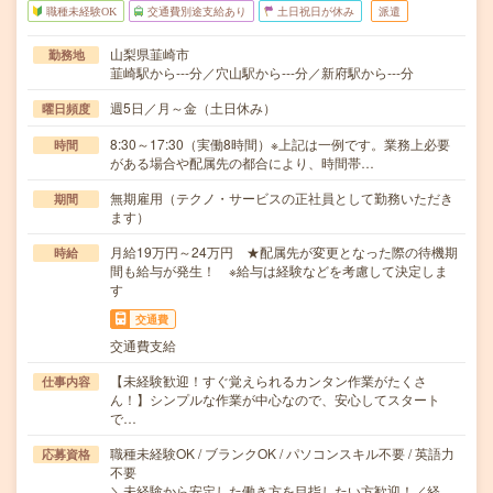
職種未経験OK
交通費別途支給あり
土日祝日が休み
派遣
山梨県韮崎市
勤務地
韮崎駅から---分／穴山駅から---分／新府駅から---分
週5日／月～金（土日休み）
曜日頻度
8:30～17:30（実働8時間）※上記は一例です。業務上必要
時間
がある場合や配属先の都合により、時間帯…
無期雇用（テクノ・サービスの正社員として勤務いただき
期間
ます）
月給19万円～24万円 ★配属先が変更となった際の待機期
時給
間も給与が発生！ ※給与は経験などを考慮して決定しま
す
交通費
交通費支給
【未経験歓迎！すぐ覚えられるカンタン作業がたくさ
仕事内容
ん！】シンプルな作業が中心なので、安心してスタート
で…
職種未経験OK / ブランクOK / パソコンスキル不要 / 英語力
応募資格
不要
＼未経験から安定した働き方を目指したい方歓迎！／経