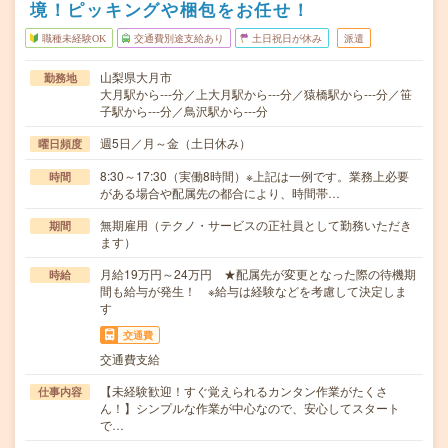
境！ピッキングや梱包をお任せ！
職種未経験OK
交通費別途支給あり
土日祝日が休み
派遣
山梨県大月市
勤務地
大月駅から---分／上大月駅から---分／猿橋駅から---分／笹
子駅から---分／鳥沢駅から---分
週5日／月～金（土日休み）
曜日頻度
8:30～17:30（実働8時間）※上記は一例です。業務上必要
時間
がある場合や配属先の都合により、時間帯…
無期雇用（テクノ・サービスの正社員として勤務いただき
期間
ます）
月給19万円～24万円 ★配属先が変更となった際の待機期
時給
間も給与が発生！ ※給与は経験などを考慮して決定しま
す
交通費
交通費支給
【未経験歓迎！すぐ覚えられるカンタン作業がたくさ
仕事内容
ん！】シンプルな作業が中心なので、安心してスタート
で…