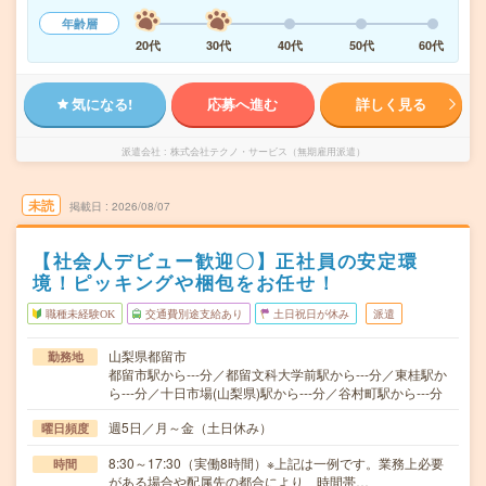
年齢層
20代
30代
40代
50代
60代
気になる!
応募へ進む
詳しく見る
派遣会社
株式会社テクノ・サービス（無期雇用派遣）
未読
掲載日
2026/08/07
【社会人デビュー歓迎〇】正社員の安定環
境！ピッキングや梱包をお任せ！
職種未経験OK
交通費別途支給あり
土日祝日が休み
派遣
山梨県都留市
勤務地
都留市駅から---分／都留文科大学前駅から---分／東桂駅か
ら---分／十日市場(山梨県)駅から---分／谷村町駅から---分
週5日／月～金（土日休み）
曜日頻度
8:30～17:30（実働8時間）※上記は一例です。業務上必要
時間
がある場合や配属先の都合により、時間帯…