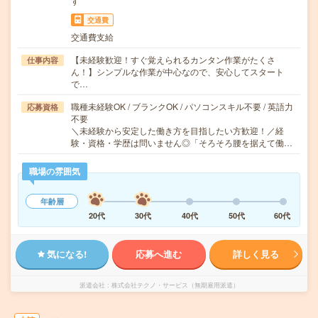
す
交通費
交通費支給
【未経験歓迎！すぐ覚えられるカンタン作業がたくさ
仕事内容
ん！】シンプルな作業が中心なので、安心してスタート
で…
職種未経験OK / ブランクOK / パソコンスキル不要 / 英語力
応募資格
不要
＼未経験から安定した働き方を目指したい方歓迎！／経
験・資格・学歴は問いません◎「そろそろ腰を据えて働…
職場の雰囲気
年齢層
20代
30代
40代
50代
60代
気になる!
応募へ進む
詳しく見る
派遣会社
株式会社テクノ・サービス（無期雇用派遣）