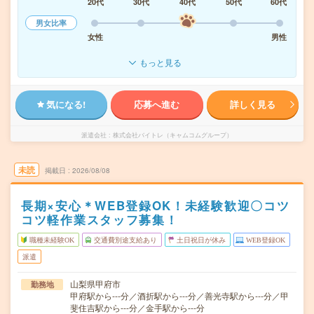
20代
30代
40代
50代
60代
男女比率
女性
男性
もっと見る
気になる!
応募へ進む
詳しく見る
派遣会社
株式会社バイトレ（キャムコムグループ）
未読
掲載日
2026/08/08
長期×安心＊WEB登録OK！未経験歓迎〇コツ
コツ軽作業スタッフ募集！
職種未経験OK
交通費別途支給あり
土日祝日が休み
WEB登録OK
派遣
山梨県甲府市
勤務地
甲府駅から---分／酒折駅から---分／善光寺駅から---分／甲
斐住吉駅から---分／金手駅から---分