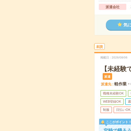
派遣会社
気
未読
掲載日
2026/08/06
【未経験
派遣
軽作業・
派遣先
職種未経験OK
WEB登録OK
週
制服
日払いOK
ここがポイント
定時で帰ろ