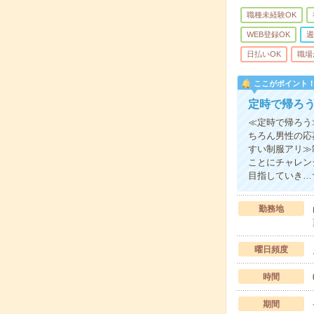
職種未経験OK
WEB登録OK
週
日払いOK
職場
ここがポイント
定時で帰ろ
≪定時で帰ろう
ちろん男性の応
すい制服アリ≫
ことにチャレン
目指していき…
勤務地
曜日頻度
時間
期間