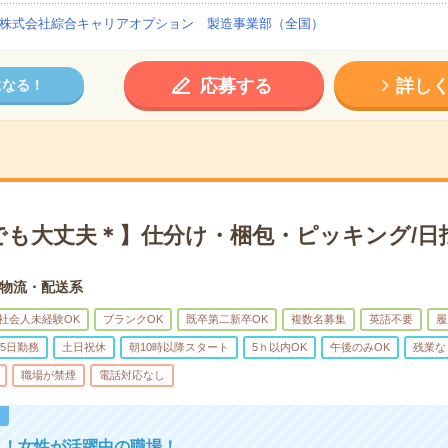
株式会社綜合キャリアオプション 製造事業部（全国）
応募する
詳し
になる！
でも大丈夫＊】仕分け・梱包・ピッキング/日
物流・配送系
社会人未経験OK
ブランクOK
既卒第二新卒OK
複数名募集
英語不要
履
5日勤務
土日祝休
朝10時以降スタート
5ｈ以内OK
午後のみOK
残業な
職場が禁煙
電話対応なし
！
う！女性が活躍中の職場！