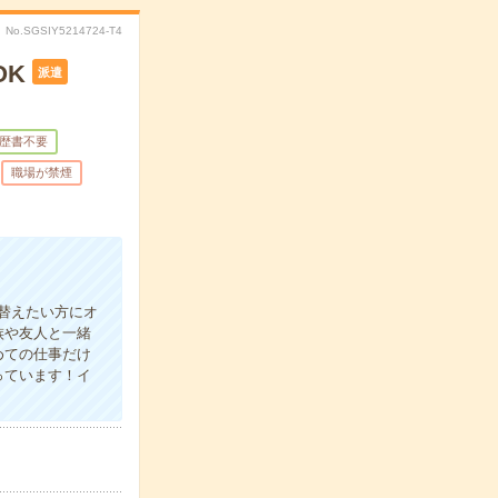
No.SGSIY5214724-T4
OK
派遣
歴書不要
職場が禁煙
替えたい方にオ
族や友人と一緒
めての仕事だけ
っています！イ