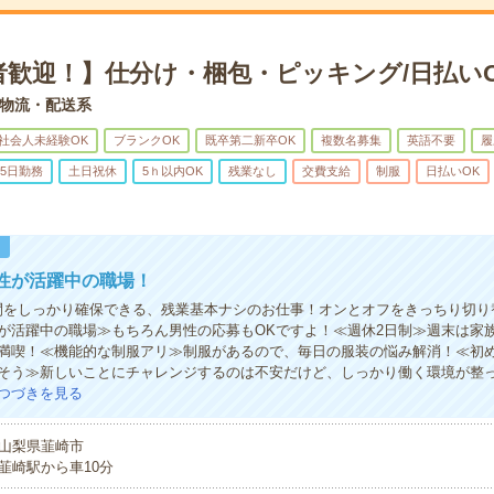
者歓迎！】仕分け・梱包・ピッキング/日払い
物流・配送系
社会人未経験OK
ブランクOK
既卒第二新卒OK
複数名募集
英語不要
履
5日勤務
土日祝休
5ｈ以内OK
残業なし
交費支給
制服
日払いOK
！
性が活躍中の職場！
間をしっかり確保できる、残業基本ナシのお仕事！オンとオフをきっちり切り
が活躍中の職場≫もちろん男性の応募もOKですよ！≪週休2日制≫週末は家
満喫！≪機能的な制服アリ≫制服があるので、毎日の服装の悩み解消！≪初
そう≫新しいことにチャレンジするのは不安だけど、しっかり働く環境が整
つづきを見る
山梨県韮崎市
韮崎駅から車10分