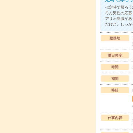
≪定時で帰ろう
ろん男性の応募
アリ≫制服があ
だけど、しっか
勤務地
曜日頻度
時間
期間
時給
仕事内容