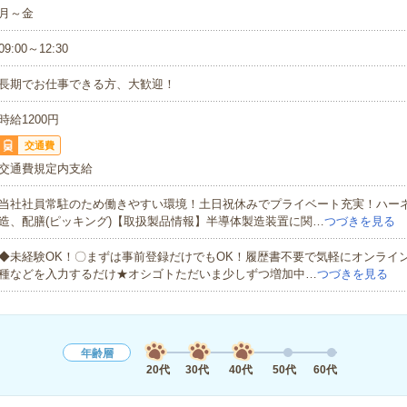
月～金
09:00～12:30
長期でお仕事できる方、大歓迎！
時給1200円
交通費
交通費規定内支給
当社社員常駐のため働きやすい環境！土日祝休みでプライベート充実！ハー
造、配膳(ピッキング)【取扱製品情報】半導体製造装置に関…
つづきを見る
◆未経験OK！〇まずは事前登録だけでもOK！履歴書不要で気軽にオンライ
種などを入力するだけ★オシゴトただいま少しずつ増加中…
つづきを見る
年齢層
20代
30代
40代
50代
60代