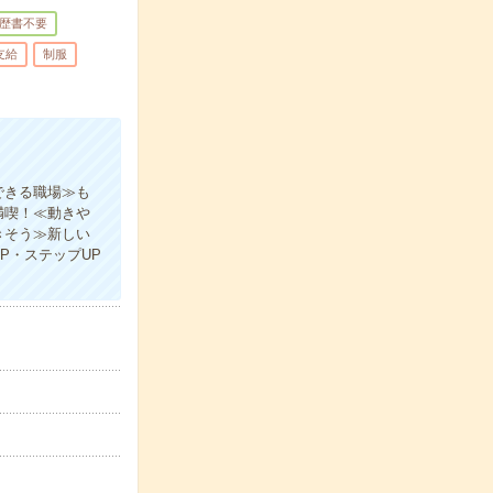
歴書不要
支給
制服
できる職場≫も
満喫！≪動きや
きそう≫新しい
P・ステップUP