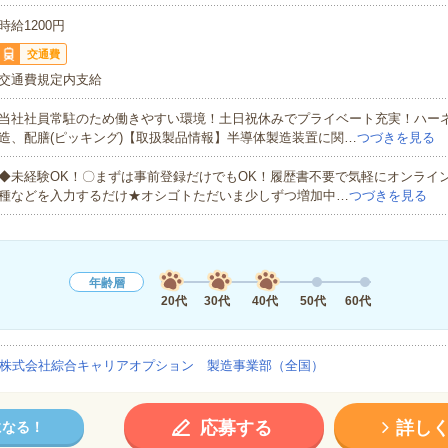
時給1200円
交通費
交通費規定内支給
当社社員常駐のため働きやすい環境！土日祝休みでプライベート充実！ハー
造、配膳(ピッキング)【取扱製品情報】半導体製造装置に関…
つづきを見る
◆未経験OK！〇まずは事前登録だけでもOK！履歴書不要で気軽にオンライ
種などを入力するだけ★オシゴトただいま少しずつ増加中…
つづきを見る
年齢層
20代
30代
40代
50代
60代
株式会社綜合キャリアオプション 製造事業部（全国）
応募する
詳し
になる！