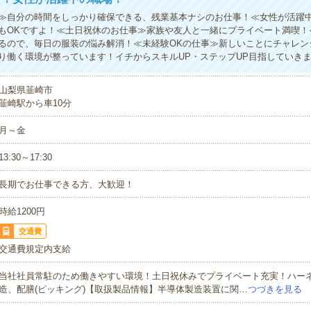
≫自分の時間をしっかり確保できる、残業基本ナシのお仕事！≪女性が活躍
もOKですよ！≪土日祝休のお仕事≫家族や友人と一緒にプライベート満喫！
るので、毎日の服装の悩み解消！≪未経験OKの仕事≫新しいことにチャレン
り働く環境が整っています！イチからスキルUP・ステップUP目指していき
山梨県韮崎市
韮崎駅から車10分
月～金
13:30～17:30
長期でお仕事できる方、大歓迎！
時給1200円
交通費
交通費規定内支給
当社社員常駐のため働きやすい環境！土日祝休みでプライベート充実！ハー
造、配膳(ピッキング)【取扱製品情報】半導体製造装置に関…
つづきを見る