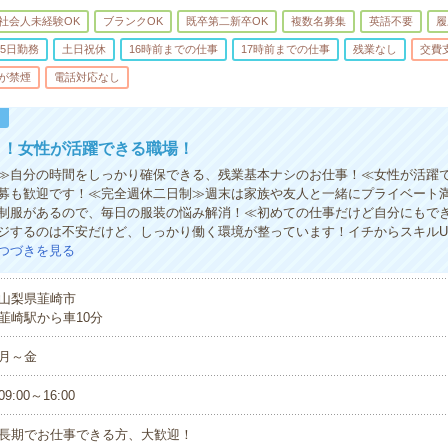
社会人未経験OK
ブランクOK
既卒第二新卒OK
複数名募集
英語不要
履
5日勤務
土日祝休
16時前までの仕事
17時前までの仕事
残業なし
交費
が禁煙
電話対応なし
！
う！女性が活躍できる職場！
≫自分の時間をしっかり確保できる、残業基本ナシのお仕事！≪女性が活躍
募も歓迎です！≪完全週休二日制≫週末は家族や友人と一緒にプライベート
制服があるので、毎日の服装の悩み解消！≪初めての仕事だけど自分にもで
ジするのは不安だけど、しっかり働く環境が整っています！イチからスキルU
つづきを見る
山梨県韮崎市
韮崎駅から車10分
月～金
09:00～16:00
長期でお仕事できる方、大歓迎！