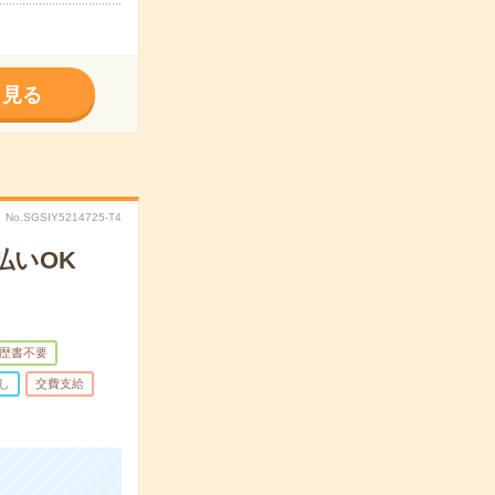
く見る
No.SGSIY5214725-T4
払いOK
歴書不要
し
交費支給