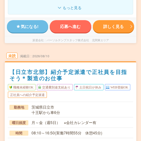
もっと見る
気になる!
応募へ進む
詳しく見る
派遣会社
パーソルテンプスタッフ株式会社 北関東エリア
未読
掲載日
2026/08/10
【日立市北部】紹介予定派遣で正社員を目指
そう＊製造のお仕事
職種未経験OK
交通費別途支給あり
土日祝日が休み
WEB登録OK
正社員への紹介予定派遣
茨城県日立市
勤務地
十王駅から車6分
月～金（週5日） ※会社カレンダー有
曜日頻度
08:10～16:50(実働7時間55分 休憩45分)
時間