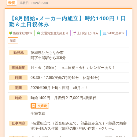
未読
掲載日
2026/08/08
【8月開始×メーカー内組立】時給1400円！日
勤＆土日祝休み
職種未経験OK
交通費別途支給あり
土日祝日が休み
WEB登録OK
派遣
茨城県ひたちなか市
勤務地
阿字ケ浦駅から車6分
月～金（週5日） ※土日祝＋会社カレンダーあり！
曜日頻度
08:30～17:00(実働7時間45分 休憩45分)
時間
2026年09月上旬～長期 ※9月～！
期間
時給1400円 月収例 217,000円+残業代
時給
交通費
全額支給
○装置組立て（総合組み立て、部品組み立て）○部品の精密
仕事内容
洗浄○脱ガス作業（部品の取り扱い作業）※クリー…