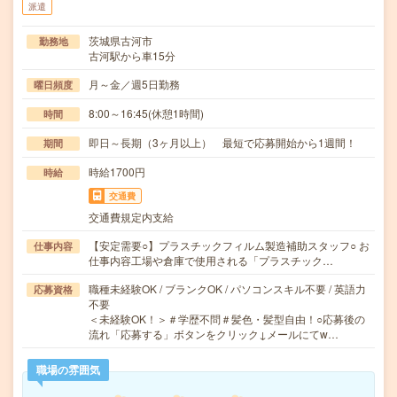
派遣
茨城県古河市
勤務地
古河駅から車15分
月～金／週5日勤務
曜日頻度
8:00～16:45(休憩1時間)
時間
即日～長期（3ヶ月以上） 最短で応募開始から1週間！
期間
時給1700円
時給
交通費
交通費規定内支給
【安定需要○】プラスチックフィルム製造補助スタッフ○ お
仕事内容
仕事内容工場や倉庫で使用される「プラスチック…
職種未経験OK / ブランクOK / パソコンスキル不要 / 英語力
応募資格
不要
＜未経験OK！＞＃学歴不問＃髪色・髪型自由！○応募後の
流れ「応募する」ボタンをクリック↓メールにてw…
職場の雰囲気