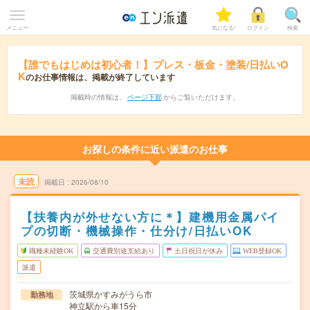
メニュー
気になる!
ログイン
検索
【誰でもはじめは初心者！】プレス・板金・塗装/日払いO
K
のお仕事情報は、掲載が終了しています
掲載時の情報は、
ページ下部
からご覧いただけます。
お探しの条件に近い派遣のお仕事
未読
掲載日
2026/08/10
【扶養内が外せない方に＊】建機用金属パイ
プの切断・機械操作・仕分け/日払いOK
職種未経験OK
交通費別途支給あり
土日祝日が休み
WEB登録OK
派遣
茨城県かすみがうら市
勤務地
神立駅から車15分