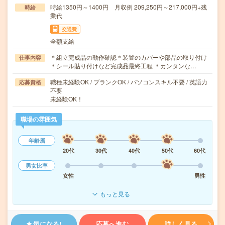
時給1350円～1400円 月収例 209,250円～217,000円+残
時給
業代
交通費
全額支給
＊組立完成品の動作確認＊装置のカバーや部品の取り付け
仕事内容
＊シール貼り付けなど完成品最終工程 ＊カンタンな…
職種未経験OK / ブランクOK / パソコンスキル不要 / 英語力
応募資格
不要
未経験OK！
職場の雰囲気
年齢層
20代
30代
40代
50代
60代
男女比率
女性
男性
もっと見る
気になる!
応募へ進む
詳しく見る