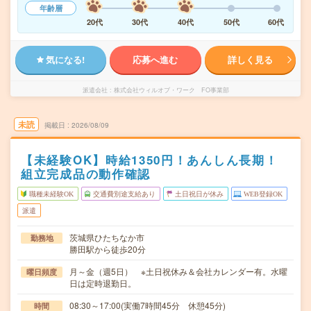
年齢層
20代
30代
40代
50代
60代
気になる!
応募へ進む
詳しく見る
派遣会社
株式会社ウィルオブ・ワーク FO事業部
未読
掲載日
2026/08/09
【未経験OK】時給1350円！あんしん長期！
組立完成品の動作確認
職種未経験OK
交通費別途支給あり
土日祝日が休み
WEB登録OK
派遣
茨城県ひたちなか市
勤務地
勝田駅から徒歩20分
月～金（週5日） ※土日祝休み＆会社カレンダー有。水曜
曜日頻度
日は定時退勤日。
08:30～17:00(実働7時間45分 休憩45分)
時間