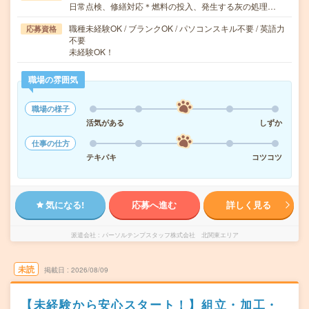
日常点検、修繕対応＊燃料の投入、発生する灰の処理…
職種未経験OK / ブランクOK / パソコンスキル不要 / 英語力
応募資格
不要
未経験OK！
職場の雰囲気
職場の様子
活気がある
しずか
仕事の仕方
テキパキ
コツコツ
気になる!
応募へ進む
詳しく見る
派遣会社
パーソルテンプスタッフ株式会社 北関東エリア
未読
掲載日
2026/08/09
【未経験から安心スタート！】組立・加工・