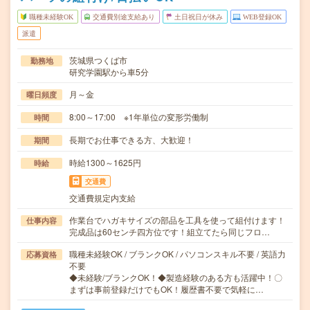
職種未経験OK
交通費別途支給あり
土日祝日が休み
WEB登録OK
派遣
茨城県つくば市
勤務地
研究学園駅から車5分
月～金
曜日頻度
8:00～17:00 ※1年単位の変形労働制
時間
長期でお仕事できる方、大歓迎！
期間
時給1300～1625円
時給
交通費
交通費規定内支給
作業台でハガキサイズの部品を工具を使って組付けます！
仕事内容
完成品は60センチ四方位です！組立てたら同じフロ…
職種未経験OK / ブランクOK / パソコンスキル不要 / 英語力
応募資格
不要
◆未経験/ブランクOK！◆製造経験のある方も活躍中！〇
まずは事前登録だけでもOK！履歴書不要で気軽に…