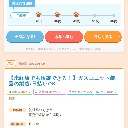
職場の雰囲気
年齢層
20代
30代
40代
50代
60代
気になる!
応募へ進む
詳しく見る
派遣会社
株式会社綜合キャリアオプション 製造事業部（全国）
未読
掲載日
2026/08/09
【未経験でも活躍できる！】ガスユニット装
置の製造/日払いOK
職種未経験OK
交通費別途支給あり
土日祝日が休み
WEB登録OK
派遣
茨城県つくば市
勤務地
研究学園駅から車5分
月～金
曜日頻度