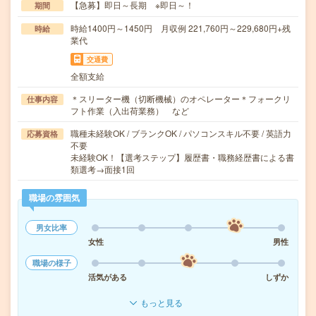
【急募】即日～長期 ※即日～！
期間
時給1400円～1450円 月収例 221,760円～229,680円+残
時給
業代
交通費
全額支給
＊スリーター機（切断機械）のオペレーター＊フォークリ
仕事内容
フト作業（入出荷業務） など
職種未経験OK / ブランクOK / パソコンスキル不要 / 英語力
応募資格
不要
未経験OK！【選考ステップ】履歴書・職務経歴書による書
類選考→面接1回
職場の雰囲気
男女比率
女性
男性
職場の様子
活気がある
しずか
もっと見る