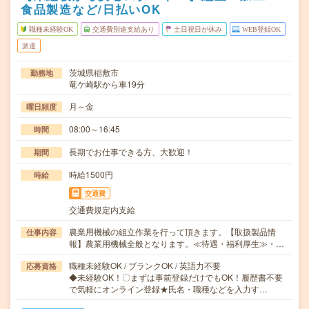
食品製造など/日払いOK
職種未経験OK
交通費別途支給あり
土日祝日が休み
WEB登録OK
派遣
茨城県稲敷市
勤務地
竜ケ崎駅から車19分
月～金
曜日頻度
08:00～16:45
時間
長期でお仕事できる方、大歓迎！
期間
時給1500円
時給
交通費
交通費規定内支給
農業用機械の組立作業を行って頂きます。【取扱製品情
仕事内容
報】農業用機械全般となります。≪待遇・福利厚生≫・…
職種未経験OK / ブランクOK / 英語力不要
応募資格
◆未経験OK！〇まずは事前登録だけでもOK！履歴書不要
で気軽にオンライン登録★氏名・職種などを入力す…