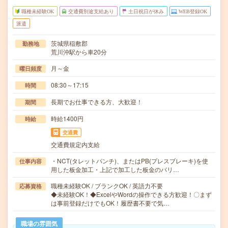
職種未経験OK
交通費別途支給あり
土日祝日が休み
WEB登録OK
派遣
茨城県稲敷郡
勤務地
荒川沖駅から車20分
月～金
曜日頻度
08:30～17:15
時間
長期でお仕事できる方、大歓迎！
期間
時給1400円
時給
交通費
交通費規定内支給
・NCT(タレットパンチ)、またはPB(プレスブレーキ)を使
仕事内容
用した板金加工・上記で加工した板金のバリ…
職種未経験OK / ブランクOK / 英語力不要
応募資格
◆未経験OK！◆ExcelやWordの操作できる方歓迎！〇まず
は事前登録だけでもOK！履歴書不要で気…
職場の雰囲気