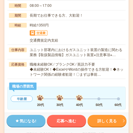
08:00～17:00
時間
長期でお仕事できる方、大歓迎！
期間
時給1350円
時給
交通費
交通費規定内支給
ユニット部署内におけるガスユニット装置の製造に関わる
仕事内容
業務【取扱製品情報】ガスユニット装置※注意事項※…
職種未経験OK / ブランクOK / 英語力不要
応募資格
◆未経験OK！◆ExcelやWordの操作できる方歓迎！◆ネッ
トワーク関係の経験者歓迎！〇まずは事前…
職場の雰囲気
年齢層
20代
30代
40代
50代
60代
気になる!
応募へ進む
詳しく見る