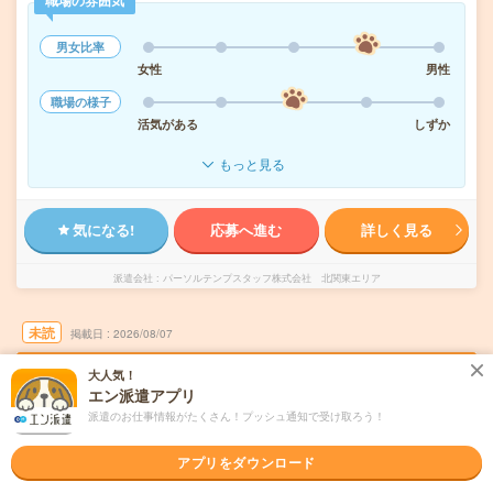
職場の雰囲気
男女比率
女性
男性
職場の様子
活気がある
しずか
もっと見る
気になる!
応募へ進む
詳しく見る
派遣会社
パーソルテンプスタッフ株式会社 北関東エリア
未読
掲載日
2026/08/07
大人気！
【日立市北部】印刷機械オペレーターのお仕
エン派遣アプリ
事
派遣のお仕事情報がたくさん！プッシュ通知で受け取ろう！
職種未経験OK
交通費別途支給あり
WEB登録OK
派遣
アプリをダウンロード
茨城県日立市
勤務地