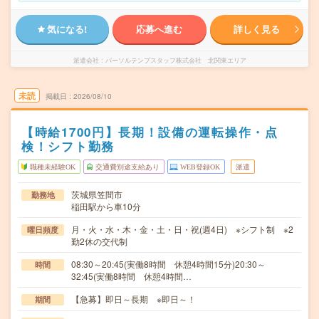
気になる!
応募へ進む
詳しく見る
派遣会社
パーソルテンプスタッフ株式会社 北関東エリア
未読
掲載日
2026/08/10
【時給1700円】長期！設備の運転操作・点
検！シフト勤務
職種未経験OK
交通費別途支給あり
WEB登録OK
派遣
茨城県笠間市
勤務地
稲田駅から車10分
月・火・水・木・金・土・日・祝(週4日) ※シフト制 ※2
曜日頻度
勤2休の交代制
08:30～20:45(実働8時間 休憩4時間15分)20:30～
時間
32:45(実働8時間 休憩4時間…
【急募】即日～長期 ※即日～！
期間