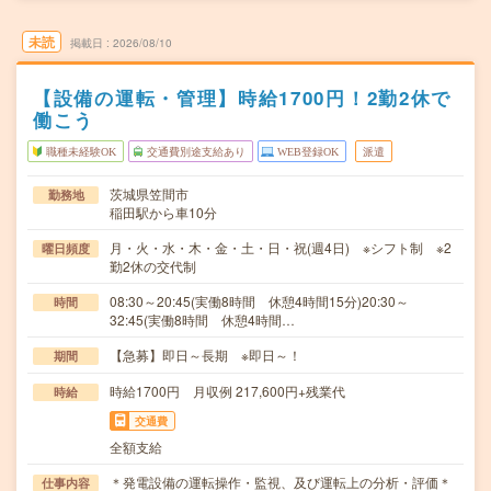
未読
掲載日
2026/08/10
【設備の運転・管理】時給1700円！2勤2休で
働こう
職種未経験OK
交通費別途支給あり
WEB登録OK
派遣
茨城県笠間市
勤務地
稲田駅から車10分
月・火・水・木・金・土・日・祝(週4日) ※シフト制 ※2
曜日頻度
勤2休の交代制
08:30～20:45(実働8時間 休憩4時間15分)20:30～
時間
32:45(実働8時間 休憩4時間…
【急募】即日～長期 ※即日～！
期間
時給1700円 月収例 217,600円+残業代
時給
交通費
全額支給
＊発電設備の運転操作・監視、及び運転上の分析・評価＊
仕事内容