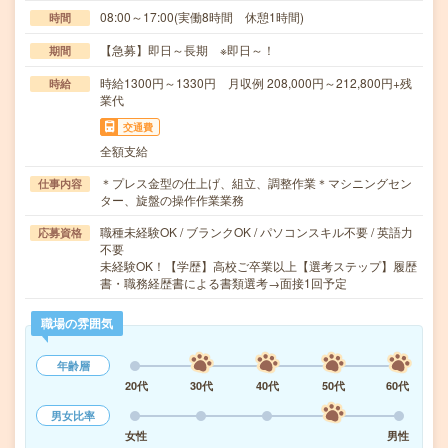
08:00～17:00(実働8時間 休憩1時間)
時間
【急募】即日～長期 ※即日～！
期間
時給1300円～1330円 月収例 208,000円～212,800円+残
時給
業代
交通費
全額支給
＊プレス金型の仕上げ、組立、調整作業＊マシニングセン
仕事内容
ター、旋盤の操作作業業務
職種未経験OK / ブランクOK / パソコンスキル不要 / 英語力
応募資格
不要
未経験OK！【学歴】高校ご卒業以上【選考ステップ】履歴
書・職務経歴書による書類選考→面接1回予定
職場の雰囲気
年齢層
20代
30代
40代
50代
60代
男女比率
女性
男性