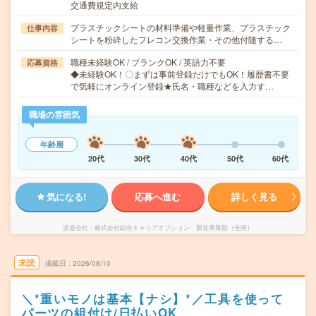
交通費規定内支給
プラスチックシートの材料準備や軽量作業、プラスチック
仕事内容
シートを粉砕したフレコン交換作業・その他付随する…
職種未経験OK / ブランクOK / 英語力不要
応募資格
◆未経験OK！〇まずは事前登録だけでもOK！履歴書不要
で気軽にオンライン登録★氏名・職種などを入力す…
職場の雰囲気
年齢層
20代
30代
40代
50代
60代
気になる!
応募へ進む
詳しく見る
派遣会社
株式会社綜合キャリアオプション 製造事業部（全国）
未読
掲載日
2026/08/10
＼*重いモノは基本【ナシ】*／工具を使って
パーツの組付け/日払いOK