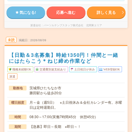
気になる!
応募へ進む
詳しく見る
派遣会社
パーソルテンプスタッフ株式会社 北関東エリア
未読
掲載日
2026/08/09
【日勤＆3名募集】時給1350円！仲間と一緒
にはたらこう＊ねじ締め作業など
職種未経験OK
交通費別途支給あり
土日祝日が休み
WEB登録OK
派遣
茨城県ひたちなか市
勤務地
勝田駅から徒歩20分
月～金（週5日） ※土日祝休み＆会社カレンダー有。水曜
曜日頻度
日は定時退勤日。
08:30～17:00(実働7時間45分 休憩45分)
時間
【急募】即日～長期 ※即日～！
期間