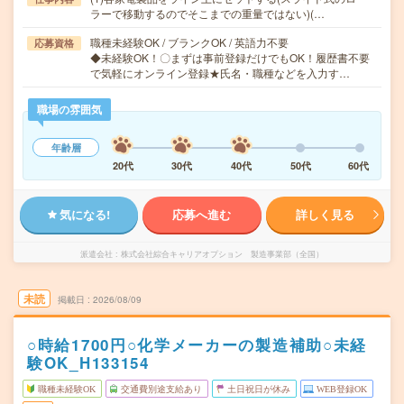
ラーで移動するのでそこまでの重量ではない)(…
職種未経験OK / ブランクOK / 英語力不要
応募資格
◆未経験OK！〇まずは事前登録だけでもOK！履歴書不要
で気軽にオンライン登録★氏名・職種などを入力す…
職場の雰囲気
年齢層
20代
30代
40代
50代
60代
気になる!
応募へ進む
詳しく見る
派遣会社
株式会社綜合キャリアオプション 製造事業部（全国）
未読
掲載日
2026/08/09
○時給1700円○化学メーカーの製造補助○未経
験OK_H133154
職種未経験OK
交通費別途支給あり
土日祝日が休み
WEB登録OK