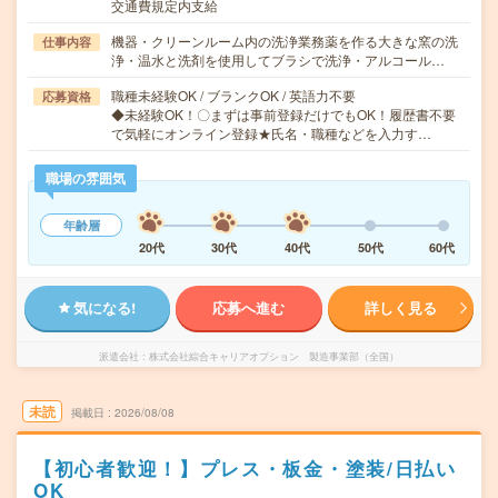
交通費規定内支給
機器・クリーンルーム内の洗浄業務薬を作る大きな窯の洗
仕事内容
浄・温水と洗剤を使用してブラシで洗浄・アルコール…
職種未経験OK / ブランクOK / 英語力不要
応募資格
◆未経験OK！〇まずは事前登録だけでもOK！履歴書不要
で気軽にオンライン登録★氏名・職種などを入力す…
職場の雰囲気
年齢層
20代
30代
40代
50代
60代
気になる!
応募へ進む
詳しく見る
派遣会社
株式会社綜合キャリアオプション 製造事業部（全国）
未読
掲載日
2026/08/08
【初心者歓迎！】プレス・板金・塗装/日払い
OK