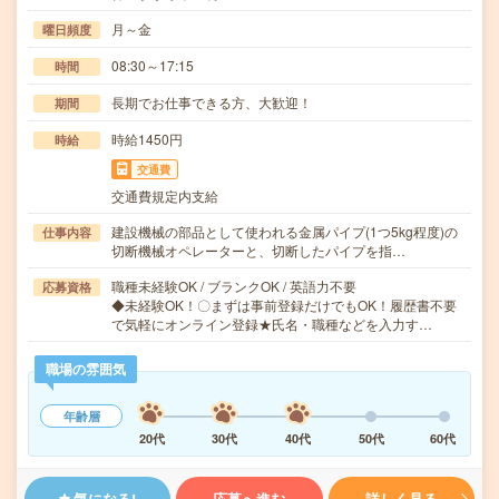
月～金
曜日頻度
08:30～17:15
時間
長期でお仕事できる方、大歓迎！
期間
時給1450円
時給
交通費
交通費規定内支給
建設機械の部品として使われる金属パイプ(1つ5kg程度)の
仕事内容
切断機械オペレーターと、切断したパイプを指…
職種未経験OK / ブランクOK / 英語力不要
応募資格
◆未経験OK！〇まずは事前登録だけでもOK！履歴書不要
で気軽にオンライン登録★氏名・職種などを入力す…
職場の雰囲気
年齢層
20代
30代
40代
50代
60代
気になる!
応募へ進む
詳しく見る