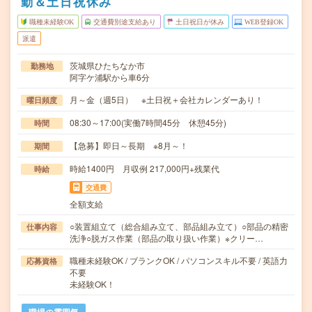
勤＆土日祝休み
職種未経験OK
交通費別途支給あり
土日祝日が休み
WEB登録OK
派遣
茨城県ひたちなか市
勤務地
阿字ケ浦駅から車6分
月～金（週5日） ※土日祝＋会社カレンダーあり！
曜日頻度
08:30～17:00(実働7時間45分 休憩45分)
時間
【急募】即日～長期 ※8月～！
期間
時給1400円 月収例 217,000円+残業代
時給
交通費
全額支給
○装置組立て（総合組み立て、部品組み立て）○部品の精密
仕事内容
洗浄○脱ガス作業（部品の取り扱い作業）※クリー…
職種未経験OK / ブランクOK / パソコンスキル不要 / 英語力
応募資格
不要
未経験OK！