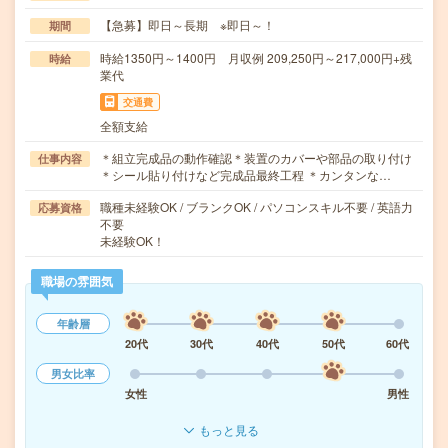
【急募】即日～長期 ※即日～！
期間
時給1350円～1400円 月収例 209,250円～217,000円+残
時給
業代
交通費
全額支給
＊組立完成品の動作確認＊装置のカバーや部品の取り付け
仕事内容
＊シール貼り付けなど完成品最終工程 ＊カンタンな…
職種未経験OK / ブランクOK / パソコンスキル不要 / 英語力
応募資格
不要
未経験OK！
職場の雰囲気
年齢層
20代
30代
40代
50代
60代
男女比率
女性
男性
もっと見る