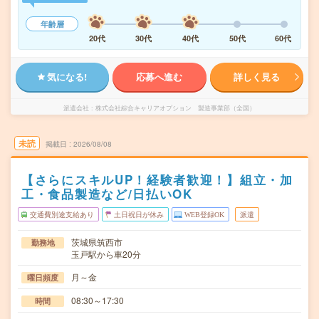
年齢層
20代
30代
40代
50代
60代
気になる!
応募へ進む
詳しく見る
派遣会社
株式会社綜合キャリアオプション 製造事業部（全国）
未読
掲載日
2026/08/08
【さらにスキルUP！経験者歓迎！】組立・加
工・食品製造など/日払いOK
交通費別途支給あり
土日祝日が休み
WEB登録OK
派遣
茨城県筑西市
勤務地
玉戸駅から車20分
月～金
曜日頻度
08:30～17:30
時間