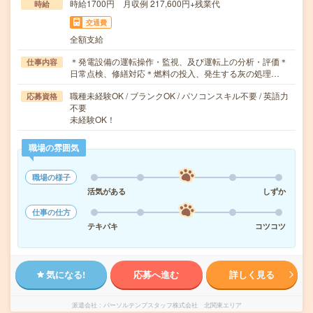
時給1700円 月収例 217,600円+残業代
時給
交通費
全額支給
＊発電設備の運転操作・監視、及び運転上の分析・評価＊
仕事内容
日常点検、修繕対応＊燃料の投入、発生する灰の処理…
職種未経験OK / ブランクOK / パソコンスキル不要 / 英語力
応募資格
不要
未経験OK！
職場の雰囲気
職場の様子
活気がある
しずか
仕事の仕方
テキパキ
コツコツ
気になる!
応募へ進む
詳しく見る
派遣会社
パーソルテンプスタッフ株式会社 北関東エリア