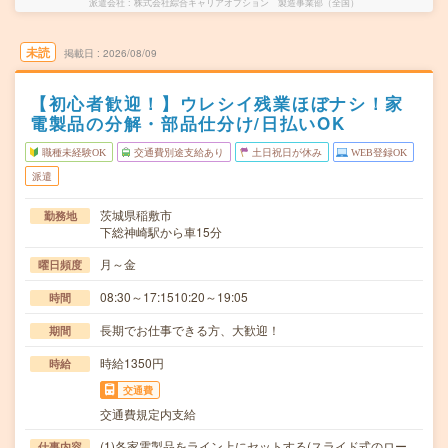
派遣会社
株式会社綜合キャリアオプション 製造事業部（全国）
未読
掲載日
2026/08/09
【初心者歓迎！】ウレシイ残業ほぼナシ！家
電製品の分解・部品仕分け/日払いOK
職種未経験OK
交通費別途支給あり
土日祝日が休み
WEB登録OK
派遣
茨城県稲敷市
勤務地
下総神崎駅から車15分
月～金
曜日頻度
08:30～17:1510:20～19:05
時間
長期でお仕事できる方、大歓迎！
期間
時給1350円
時給
交通費
交通費規定内支給
(1)各家電製品をライン上にセットする(スライド式のロー
仕事内容