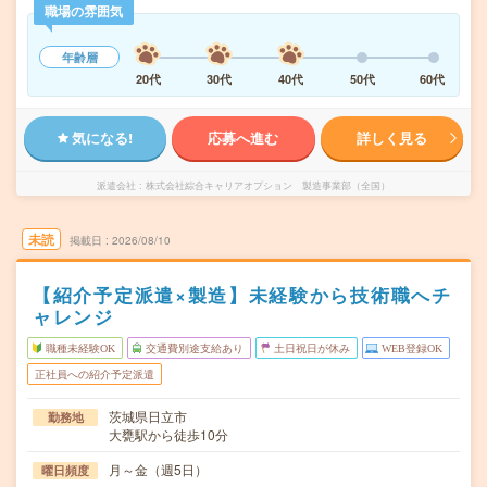
職場の雰囲気
年齢層
20代
30代
40代
50代
60代
気になる!
応募へ進む
詳しく見る
派遣会社
株式会社綜合キャリアオプション 製造事業部（全国）
未読
掲載日
2026/08/10
【紹介予定派遣×製造】未経験から技術職へチ
ャレンジ
職種未経験OK
交通費別途支給あり
土日祝日が休み
WEB登録OK
正社員への紹介予定派遣
茨城県日立市
勤務地
大甕駅から徒歩10分
月～金（週5日）
曜日頻度