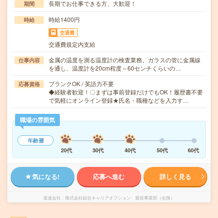
長期でお仕事できる方、大歓迎！
期間
時給1400円
時給
交通費
交通費規定内支給
金属の温度を測る温度計の検査業務。ガラスの管に金属線
仕事内容
を通し、温度計を20cm程度～60センチくらいの…
ブランクOK / 英語力不要
応募資格
◆経験者歓迎！〇まずは事前登録だけでもOK！履歴書不要
で気軽にオンライン登録★氏名・職種などを入力す…
職場の雰囲気
年齢層
20代
30代
40代
50代
60代
気になる!
応募へ進む
詳しく見る
派遣会社
株式会社綜合キャリアオプション 製造事業部（全国）