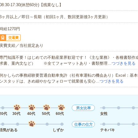
08:30-17:30(休憩60分)【残業なし】
3ヶ月以上／即日～長期（初回1ヶ月、数回更新後3ヶ月更新）
時給1270円
交通費
実費支給／当社規定あり
専門知識不要！はじめての不動産業界歓迎です！《主な業務》・各種書類作
求書、案内文など） ※全てフォーマットあり・書類整理…
つづきを見る
何かしらの事務経験要普通自動車免許（社有車運転の機会あり）Excel：基本
ンスタッドは、きめ細やかなフォローで就業後も安心…
つづきを見る
男女比率
20代
30代
40代
50代
60代
女性
仕事の仕方
活気がある
しずか
テキパキ