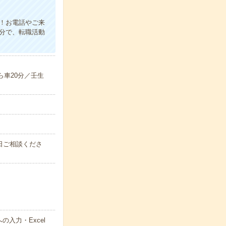
K！お電話やご来
分で、転職活動
！
ら車20分／壬生
能日ご相談くださ
入力・Excel