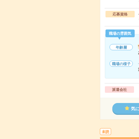
応募資格
職場の雰囲気
年齢層
職場の様子
派遣会社
気
未読