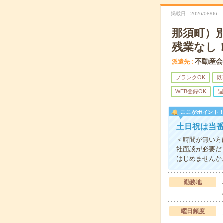
掲載日
2026/08/06
那須町）
残業なし
不動産会
派遣先
ブランクOK
既
WEB登録OK
週
ここがポイント
土日祝は当番
＜時間が無い方
社面談が必要だ
はじめませんか
勤務地
曜日頻度