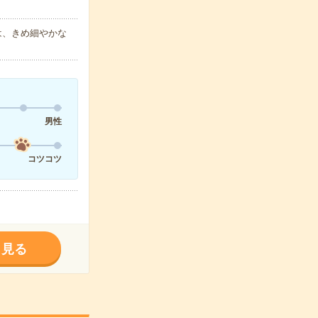
は、きめ細やかな
男性
コツコツ
く見る