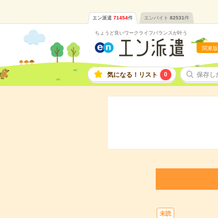
エン派遣
71454
件
エンバイト
82531
件
ちょうど良いワークライフバランスが叶う
関東版
気になる！リスト
0
保存し
未読