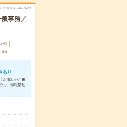
o.RANTIGWTGN100246
一般事務／
ふ歓迎
が禁煙
みあり！
K！お電話やご来
分で、転職活動
！