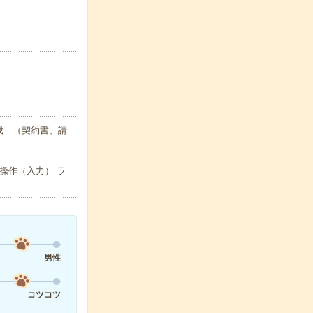
成 （契約書、請
操作（入力） ラ
男性
コツコツ