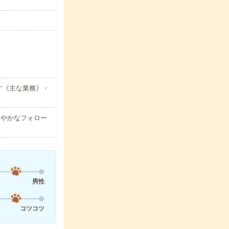
す《主な業務》・
細やかなフォロー
男性
コツコツ