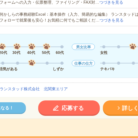
フォームへの入力・伝票整理、ファイリング・FAX対…
つづきを見る
何かしらの事務経験Excel：基本操作（入力、簡易的な編集） ランスタッド
フォローで就業後も安心！お気軽に何でもご相談くだ…
つづきを見る
男女比率
20代
30代
40代
50代
60代
女性
仕事の仕方
活気がある
しずか
テキパキ
ランスタッド株式会社 北関東エリア
応募する
詳し
になる！