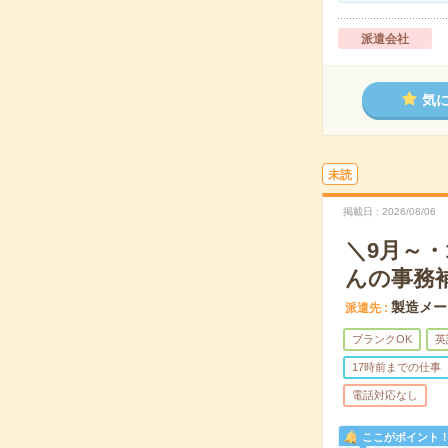
派遣会社
気
未読
掲載日
2026/08/06
＼9月～・
んの事務
製造メー
派遣先
ブランクOK
英
17時前までの仕事
電話対応なし
ここがポイント