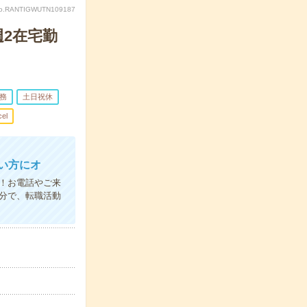
o.RANTIGWUTN109187
週2在宅勤
務
土日祝休
cel
い方にオ
K！お電話やご来
分で、転職活動
！