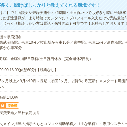
が多く、聞けばしっかりと教えてくれる環境です！
はこれで！面談ナシ登録実施中＞24時間・土日祝いつでも好きな時に登録O
った派遣登録が、より時短でカンタンに！プロフィール入力だけで完結最短5
。じっくり相談したい方は電話・来社面談も可能です！お待ちしております
栃木県鹿沼市
東武金崎駅から車10分／樅山駅から車15分／家中駅から車15分／新鹿沼駅か
駅から車20分
月曜～金曜の週5日勤務/土日祝日休み（完全週休2日制）
09:00-16:00(休憩60分)【残業なし】
3ヶ月以上／9月or10月～長期（初回2ヶ月、以降3ヶ月更新）※スタート可
い。
時給1400円
交通費
実費支給／当社規定あり
＼メイン担当の指示のもとコツコツ補助業務／《主な業務》・専用システムへの