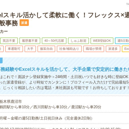
N
celスキル活かして柔軟に働く！フレックス×
一般事務
派遣
カー
英語不要
履歴書不要
40～50代活躍
しゅふ歓迎
WEB登録OK
週5日勤
給
車通勤可
大手
服装自由
社食/補助あり
職場が禁煙
派遣多
Ex
！
務経験やExcelスキルを活かして、大手企業で安定的に働きた
はこれで！面談ナシ登録実施中＞24時間・土日祝いつでも好きな時に登録O
った派遣登録が、より時短でカンタンに！プロフィール入力だけで完結最短5
。じっくり相談したい方は電話・来社面談も可能です！お待ちしております
栃木県鹿沼市
鶴田駅から車10分／西川田駅から車10分／鹿沼駅から車20分
月曜～金曜の週5日勤務/土日祝日休み（完全週休2日制）