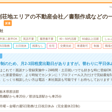
N
別荘地エリアの不動産会社／書類作成などの
！
派遣
社
卒第二新卒OK
英語不要
履歴書不要
40～50代活躍
60歳以上活躍
しゅ
5日勤務
土日祝休
残業なし
住宅
交費支給
車通勤可
制服
職場
！
制のため、月2-3回程度出勤日がありますが。替わりに平日休
はこれで！面談ナシ登録実施中＞24時間・土日祝いつでも好きな時に登録O
った派遣登録が、より時短でカンタンに！プロフィール入力だけで完結最短5
。じっくり相談したい方は電話・来社面談も可能です！お待ちしております
栃木県那須郡
黒磯駅から車20分／那須塩原駅から車25分
月曜～金曜の週5日勤務/土日祝日休み（完全週休2日制）