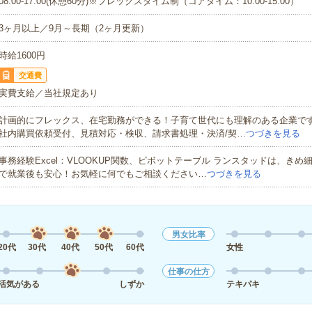
08:00-17:00(休憩60分)※フレックスタイム制（コアタイム：10:00-15:00）
3ヶ月以上／9月～長期（2ヶ月更新）
時給1600円
交通費
実費支給／当社規定あり
計画的にフレックス、在宅勤務ができる！子育て世代にも理解のある企業で
社内購買依頼受付、見積対応・検収、請求書処理・決済/契…
つづきを見る
事務経験Excel：VLOOKUP関数、ピボットテーブル ランスタッドは、きめ
で就業後も安心！お気軽に何でもご相談ください…
つづきを見る
男女比率
20代
30代
40代
50代
60代
女性
仕事の仕方
活気がある
しずか
テキパキ