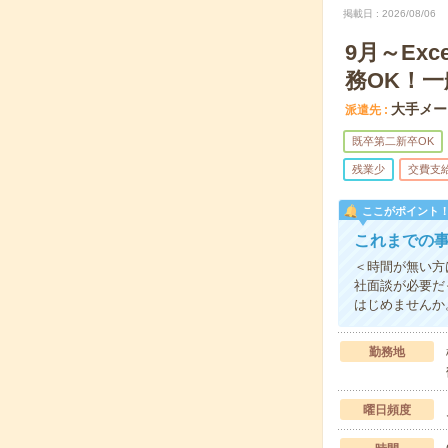
掲載日
2026/08/06
9月～Ex
務OK！
大手メー
派遣先
既卒第二新卒OK
残業少
交費支
ここがポイント
これまでの事
＜時間が無い方
社面談が必要だ
はじめませんか
勤務地
曜日頻度