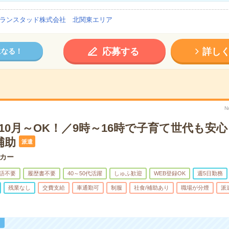
ランスタッド株式会社 北関東エリア
応募する
詳し
になる！
N
10月～OK！／9時～16時で子育て世代も安
補助
派遣
カー
語不要
履歴書不要
40～50代活躍
しゅふ歓迎
WEB登録OK
週5日勤務
残業なし
交費支給
車通勤可
制服
社食/補助あり
職場が分煙
派
！