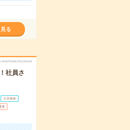
く見る
o.RANTIGWUTN109189
心！社員さ
土日祝休
遣多