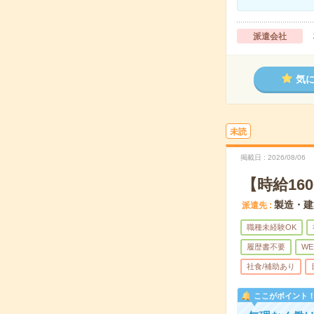
派遣会社
気
未読
掲載日
2026/08/06
【時給16
製造・建
派遣先
職種未経験OK
履歴書不要
WE
社食/補助あり
ここがポイント