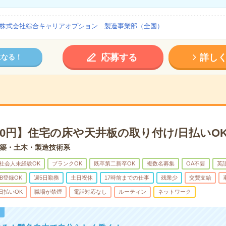
株式会社綜合キャリアオプション 製造事業部（全国）
応募する
詳し
になる！
00円】住宅の床や天井板の取り付け/日払いO
築・土木・製造技術系
社会人未経験OK
ブランクOK
既卒第二新卒OK
複数名募集
OA不要
英
B登録OK
週5日勤務
土日祝休
17時前までの仕事
残業少
交費支給
日払いOK
職場が禁煙
電話対応なし
ルーティン
ネットワーク
！