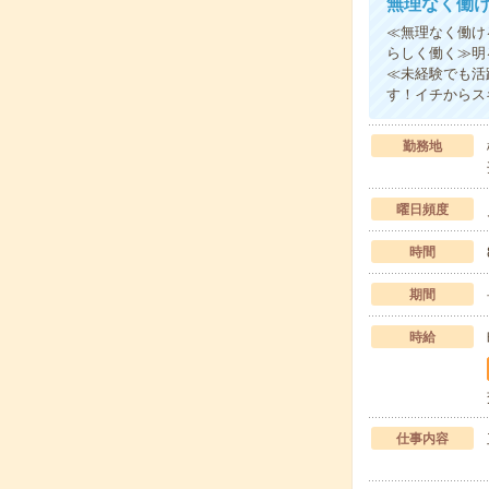
無理なく働
≪無理なく働け
らしく働く≫明
≪未経験でも活
す！イチからス
勤務地
曜日頻度
時間
期間
時給
仕事内容