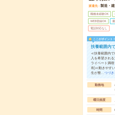
製造・建
派遣先
職種未経験OK
WEB登録OK
週
電話対応なし
ここがポイント
扶養範囲内
≪扶養範囲内で
入を希望される
ライベート満喫
有)≪動きやす
生が整…
つづき
勤務地
曜日頻度
時間