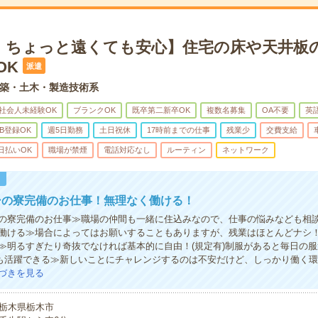
！ちょっと遠くても安心】住宅の床や天井板
OK
派遣
築・土木・製造技術系
社会人未経験OK
ブランクOK
既卒第二新卒OK
複数名募集
OA不要
英
B登録OK
週5日勤務
土日祝休
17時前までの仕事
残業少
交費支給
日払いOK
職場が禁煙
電話対応なし
ルーティン
ネットワーク
！
シの寮完備のお仕事！無理なく働ける！
の寮完備のお仕事≫職場の仲間も一緒に住込みなので、仕事の悩みなども相
働ける≫場合によってはお願いすることもありますが、残業はほとんどナシ
≫明るすぎたり奇抜でなければ基本的に自由！(規定有)制服があると毎日の服
も活躍できる≫新しいことにチャレンジするのは不安だけど、しっかり働く
づきを見る
栃木県栃木市