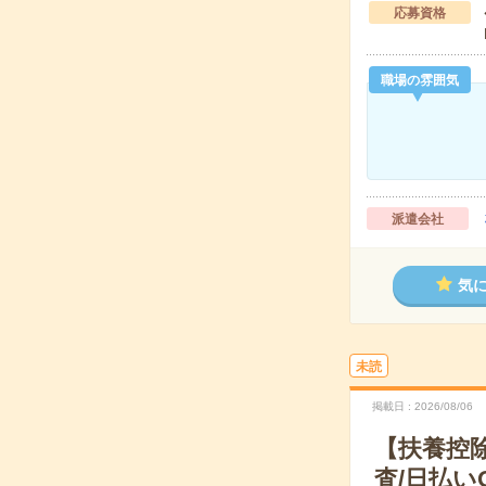
応募資格
職場の雰囲気
派遣会社
気
未読
掲載日
2026/08/06
【扶養控
査/日払い