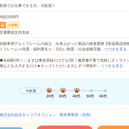
長期でお仕事できる方、大歓迎！
時給1600円
交通費
交通費規定内支給
自動車用アルミフレームの組立、出来上がった製品の検査業務【取扱製品情
ミフレーム≪待遇・福利厚生≫・日払い制度・社会保険完備…
つづきを見る
◆未経験OK！〇まずは事前登録だけでもOK！履歴書不要で気軽にオンライ
種などを入力するだけ★オシゴトただいま少しずつ増加中…
つづきを見る
年齢層
20代
30代
40代
50代
60代
株式会社綜合キャリアオプション 製造事業部（全国）