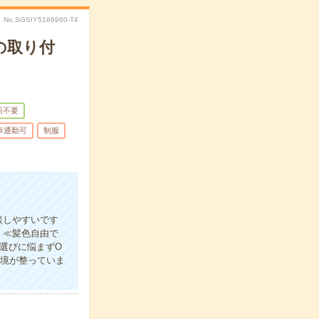
No.SGSIY5166960-T4
の取り付
語不要
車通勤可
制服
談しやすいです
！≪髪色自由で
選びに悩まずO
環境が整っていま