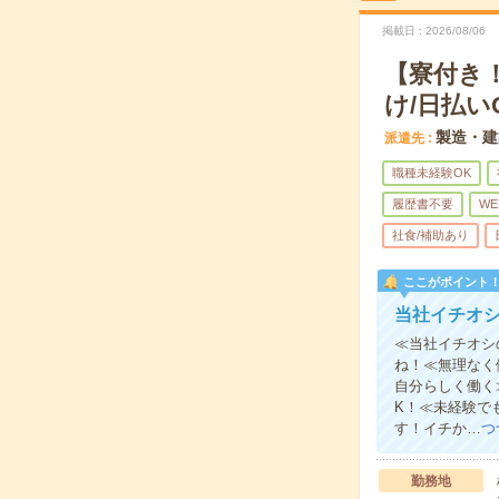
掲載日
2026/08/06
【寮付き
け/日払い
製造・建
派遣先
職種未経験OK
履歴書不要
WE
社食/補助あり
ここがポイント
当社イチオ
≪当社イチオシ
ね！≪無理なく
自分らしく働く
K！≪未経験で
す！イチか…
つ
勤務地