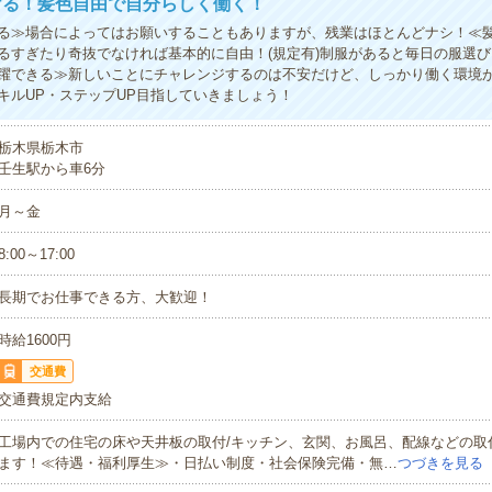
ける！髪色自由で自分らしく働く！
る≫場合によってはお願いすることもありますが、残業はほとんどナシ！≪
るすぎたり奇抜でなければ基本的に自由！(規定有)制服があると毎日の服選び
躍できる≫新しいことにチャレンジするのは不安だけど、しっかり働く環境
キルUP・ステップUP目指していきましょう！
栃木県栃木市
壬生駅から車6分
月～金
8:00～17:00
長期でお仕事できる方、大歓迎！
時給1600円
交通費
交通費規定内支給
工場内での住宅の床や天井板の取付/キッチン、玄関、お風呂、配線などの取
ます！≪待遇・福利厚生≫・日払い制度・社会保険完備・無…
つづきを見る