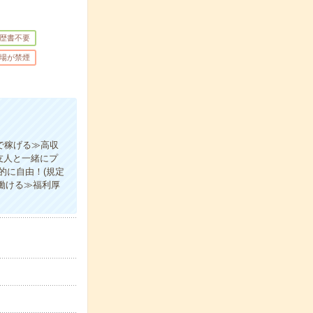
歴書不要
場が禁煙
で稼げる≫高収
友人と一緒にプ
的に自由！(規定
働ける≫福利厚