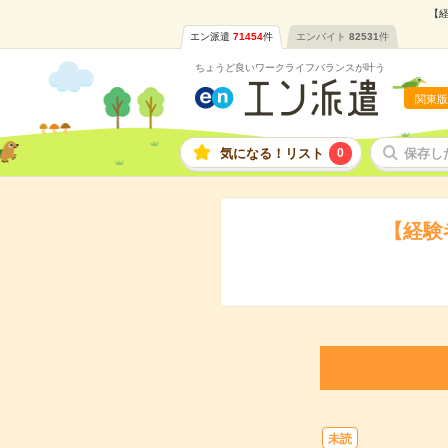
【経
エン派遣
71454
件
エンバイト
82531
件
ちょうど良いワークライフバランスが叶う
関東版
気になる！リスト
0
保存し
【経験
未読