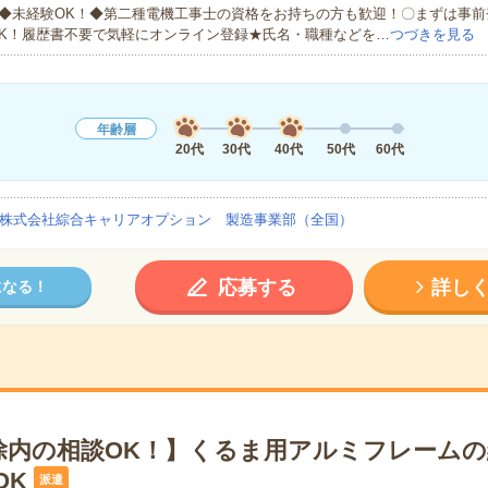
◆未経験OK！◆第二種電機工事士の資格をお持ちの方も歓迎！〇まずは事前
K！履歴書不要で気軽にオンライン登録★氏名・職種などを…
つづきを見る
年齢層
20代
30代
40代
50代
60代
株式会社綜合キャリアオプション 製造事業部（全国）
応募する
詳し
になる！
除内の相談OK！】くるま用アルミフレームの
OK
派遣