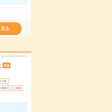
く見る
No.SGSIY5202893-T4
K
派遣
語不要
車通勤可
制服