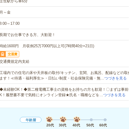
壬生駅から車6分
月～金
8:00～17:00
長期でお仕事できる方、大歓迎！
時給1600円 月収例25万7000円以上可(7時間40分×21日)
交通費
交通費規定内支給
工場内での住宅の床や天井板の取付/キッチン、玄関、お風呂、配線などの取
ます！≪待遇・福利厚生≫・日払い制度・社会保険完備・無…
つづきを見る
◆未経験OK！◆第二種電機工事士の資格をお持ちの方も歓迎！〇まずは事前
K！履歴書不要で気軽にオンライン登録★氏名・職種などを…
つづきを見る
年齢層
20代
30代
40代
50代
60代