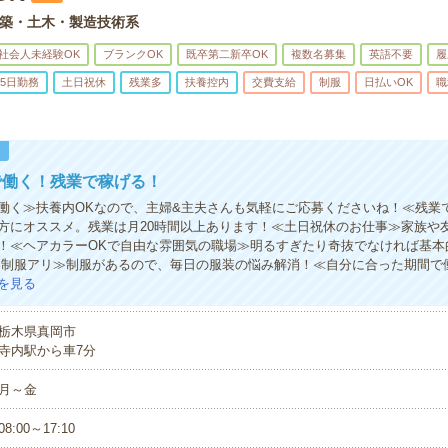
築・土木・製造技術系
社会人未経験OK
ブランクOK
既卒第二新卒OK
複数名募集
英語不要
履
5日勤務
土日祝休
残業多
扶養控内
交費支給
制服
日払いOK
職
！
で働く！残業で稼げる！
働く≫扶養内OKなので、主婦&主夫さんも気軽にご応募くださいね！≪残業
方にオススメ。残業は月20時間以上あります！≪土日祝休のお仕事≫家族や
！≪ヘアカラーOKで自由な雰囲気の職場≫明るすぎたり奇抜でなければ基本
い制服アリ≫制服があるので、毎日の服装の悩み解消！≪自分に合った期間で
を見る
栃木県真岡市
寺内駅から車7分
月～金
08:00～17:10