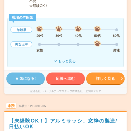
不要
未経験OK！
職場の雰囲気
年齢層
20代
30代
40代
50代
60代
男女比率
女性
男性
もっと見る
気になる!
応募へ進む
詳しく見る
派遣会社
パーソルテンプスタッフ株式会社 北関東エリア
未読
掲載日
2026/08/05
【未経験OK！】アルミサッシ、窓枠の製造/
日払いOK