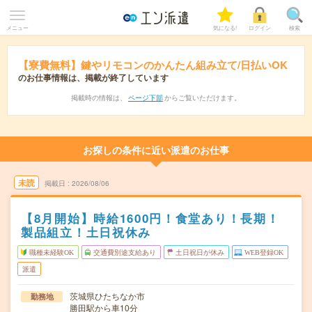
メニュー
気になる!
ログイン
検索
【寮費無料】鍵やリモコンのかんたん組み立て/日払いOK
のお仕事情報は、掲載が終了しています
掲載時の情報は、
ページ下部
からご覧いただけます。
お探しの条件に近い派遣のお仕事
未読
掲載日
2026/08/06
【8月開始】時給1600円！食堂あり！長期！
製品組立！土日祝休み
職種未経験OK
交通費別途支給あり
土日祝日が休み
WEB登録OK
派遣
茨城県ひたちなか市
勤務地
勝田駅から車10分