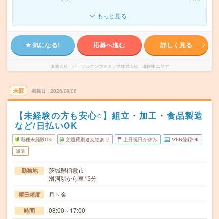
もっと見る
気になる!
応募へ進む
詳しく見る
派遣会社
パーソルテンプスタッフ株式会社 北関東エリア
未読
掲載日
2026/08/06
【未経験の方も安心○】組立・加工・食品製造
など/日払いOK
職種未経験OK
交通費別途支給あり
土日祝日が休み
WEB登録OK
派遣
茨城県稲敷市
勤務地
滑河駅から車16分
月～金
曜日頻度
08:00～17:00
時間