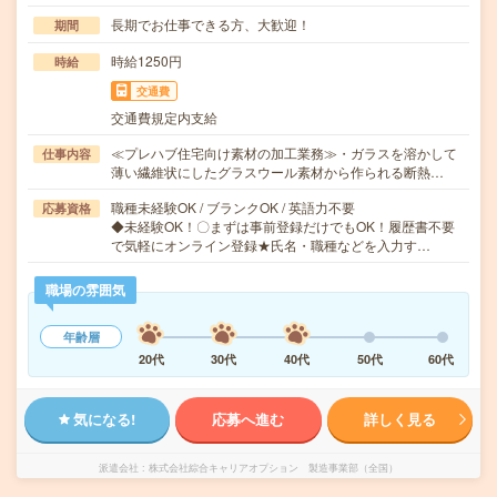
長期でお仕事できる方、大歓迎！
期間
時給1250円
時給
交通費
交通費規定内支給
≪プレハブ住宅向け素材の加工業務≫・ガラスを溶かして
仕事内容
薄い繊維状にしたグラスウール素材から作られる断熱…
職種未経験OK / ブランクOK / 英語力不要
応募資格
◆未経験OK！〇まずは事前登録だけでもOK！履歴書不要
で気軽にオンライン登録★氏名・職種などを入力す…
職場の雰囲気
年齢層
20代
30代
40代
50代
60代
気になる!
応募へ進む
詳しく見る
派遣会社
株式会社綜合キャリアオプション 製造事業部（全国）