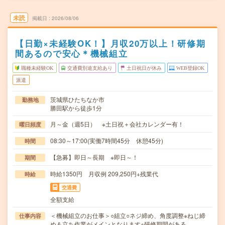
未読
掲載日
2026/08/06
【日勤×未経験OK！】月収20万以上！研修期
間あるので安心＊機械組立
職種未経験OK
交通費別途支給あり
土日祝日が休み
WEB登録OK
派遣
茨城県ひたちなか市
勤務地
勝田駅から徒歩1分
月～金（週5日） ※土日祝＋会社カレンダー有！
曜日頻度
08:30～17:00(実働7時間45分 休憩45分)
時間
【急募】即日～長期 ※即日～！
期間
時給1350円 月収例 209,250円+残業代
時給
交通費
全額支給
＜機械組立のお仕事＞○組立○ネジ締め、角度調整※ねじ締
仕事内容
め＆立ち作業がメインとなります※研修期間がある…