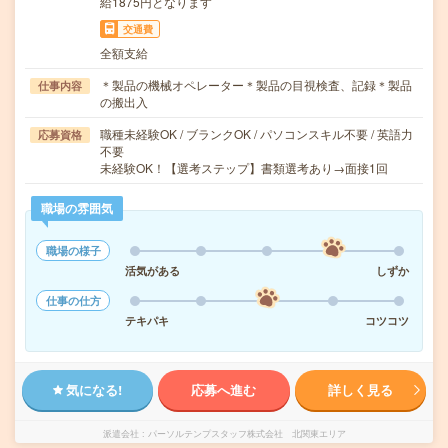
給1875円となります
交通費
全額支給
＊製品の機械オペレーター＊製品の目視検査、記録＊製品
仕事内容
の搬出入
職種未経験OK / ブランクOK / パソコンスキル不要 / 英語力
応募資格
不要
未経験OK！【選考ステップ】書類選考あり→面接1回
職場の雰囲気
職場の様子
活気がある
しずか
仕事の仕方
テキパキ
コツコツ
気になる!
応募へ進む
詳しく見る
派遣会社
パーソルテンプスタッフ株式会社 北関東エリア