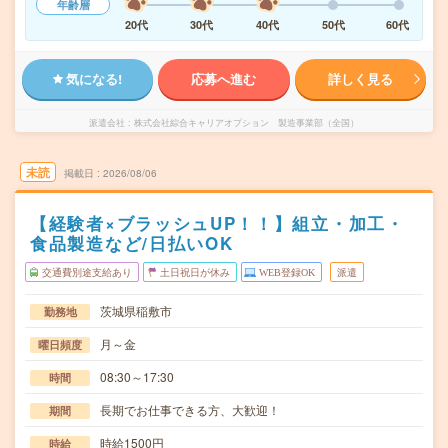
年齢層
20代
30代
40代
50代
60代
気になる!
応募へ進む
詳しく見る
派遣会社
株式会社綜合キャリアオプション 製造事業部（全国）
未読
掲載日
2026/08/06
【経験者×ブラッシュUP！！】組立・加工・
食品製造など/日払いOK
交通費別途支給あり
土日祝日が休み
WEB登録OK
派遣
茨城県稲敷市
勤務地
月～金
曜日頻度
08:30～17:30
時間
長期でお仕事できる方、大歓迎！
期間
時給1500円
時給