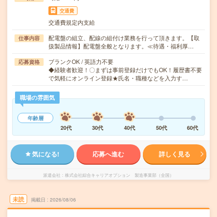
交通費
交通費規定内支給
配電盤の組立、配線の組付け業務を行って頂きます。【取
仕事内容
扱製品情報】配電盤全般となります。≪待遇・福利厚…
ブランクOK / 英語力不要
応募資格
◆経験者歓迎！〇まずは事前登録だけでもOK！履歴書不要
で気軽にオンライン登録★氏名・職種などを入力す…
職場の雰囲気
年齢層
20代
30代
40代
50代
60代
気になる!
応募へ進む
詳しく見る
派遣会社
株式会社綜合キャリアオプション 製造事業部（全国）
未読
掲載日
2026/08/06