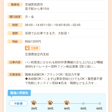
茨城県筑西市
勤務地
黒子駅から車10分
月～金
曜日頻度
06:00～14:4511:00～19:4518:00～02:45
時間
長期でお仕事できる方、大歓迎！
期間
時給1300円
時給
交通費
交通費規定内支給
パン粉製造にかかわる粉砕作業機械の立ち上げおよび機械
仕事内容
(粉砕)オペレーター原料ファン検品運搬【取り扱い…
職種未経験OK / ブランクOK / 英語力不要
応募資格
◆未経験OK！〇まずは事前登録だけでもOK！履歴書不要
で気軽にオンライン登録★氏名・職種などを入力す…
職場の雰囲気
年齢層
20代
30代
40代
50代
60代