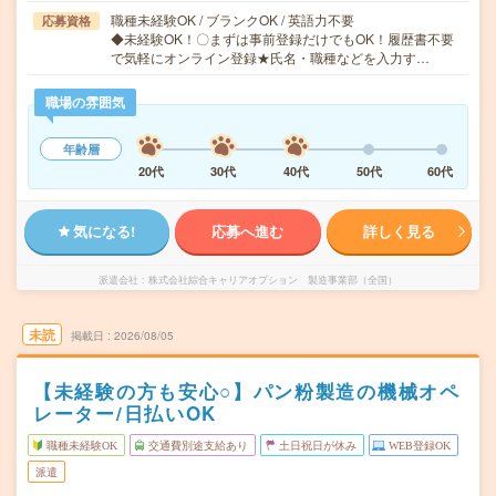
職種未経験OK / ブランクOK / 英語力不要
応募資格
◆未経験OK！〇まずは事前登録だけでもOK！履歴書不要
で気軽にオンライン登録★氏名・職種などを入力す…
職場の雰囲気
年齢層
20代
30代
40代
50代
60代
気になる!
応募へ進む
詳しく見る
派遣会社
株式会社綜合キャリアオプション 製造事業部（全国）
未読
掲載日
2026/08/05
【未経験の方も安心○】パン粉製造の機械オペ
レーター/日払いOK
職種未経験OK
交通費別途支給あり
土日祝日が休み
WEB登録OK
派遣