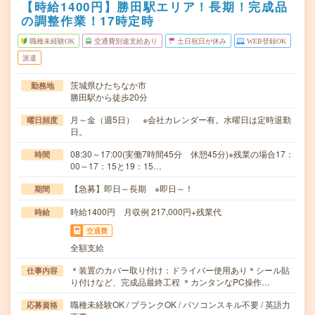
【時給1400円】勝田駅エリア！長期！完成品
の調整作業！17時定時
職種未経験OK
交通費別途支給あり
土日祝日が休み
WEB登録OK
派遣
茨城県ひたちなか市
勤務地
勝田駅から徒歩20分
月～金（週5日） ※会社カレンダー有。水曜日は定時退勤
曜日頻度
日。
08:30～17:00(実働7時間45分 休憩45分)※残業の場合17：
時間
00～17：15と19：15…
【急募】即日～長期 ※即日～！
期間
時給1400円 月収例 217,000円+残業代
時給
交通費
全額支給
＊装置のカバー取り付け：ドライバー使用あり＊シール貼
仕事内容
り付けなど、完成品最終工程 ＊カンタンなPC操作…
職種未経験OK / ブランクOK / パソコンスキル不要 / 英語力
応募資格