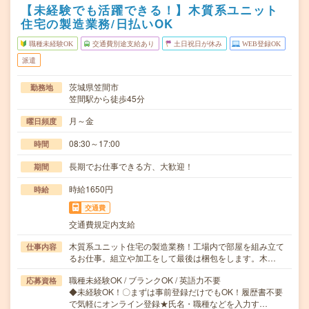
【未経験でも活躍できる！】木質系ユニット
住宅の製造業務/日払いOK
職種未経験OK
交通費別途支給あり
土日祝日が休み
WEB登録OK
派遣
茨城県笠間市
勤務地
笠間駅から徒歩45分
月～金
曜日頻度
08:30～17:00
時間
長期でお仕事できる方、大歓迎！
期間
時給1650円
時給
交通費
交通費規定内支給
木質系ユニット住宅の製造業務！工場内で部屋を組み立て
仕事内容
るお仕事。組立や加工をして最後は梱包をします。木…
職種未経験OK / ブランクOK / 英語力不要
応募資格
◆未経験OK！〇まずは事前登録だけでもOK！履歴書不要
で気軽にオンライン登録★氏名・職種などを入力す…