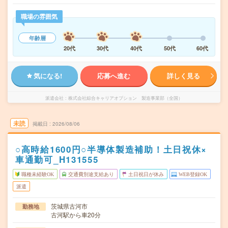
職場の雰囲気
年齢層
20代
30代
40代
50代
60代
気になる!
応募へ進む
詳しく見る
派遣会社
株式会社綜合キャリアオプション 製造事業部（全国）
未読
掲載日
2026/08/06
○高時給1600円○半導体製造補助！土日祝休×
車通勤可_H131555
職種未経験OK
交通費別途支給あり
土日祝日が休み
WEB登録OK
派遣
茨城県古河市
勤務地
古河駅から車20分