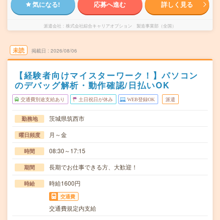
気になる!
応募へ進む
詳しく見る
派遣会社
株式会社綜合キャリアオプション 製造事業部（全国）
未読
掲載日
2026/08/06
【経験者向けマイスターワーク！】パソコン
のデバッグ解析・動作確認/日払いOK
交通費別途支給あり
土日祝日が休み
WEB登録OK
派遣
茨城県筑西市
勤務地
月～金
曜日頻度
08:30～17:15
時間
長期でお仕事できる方、大歓迎！
期間
時給1600円
時給
交通費
交通費規定内支給