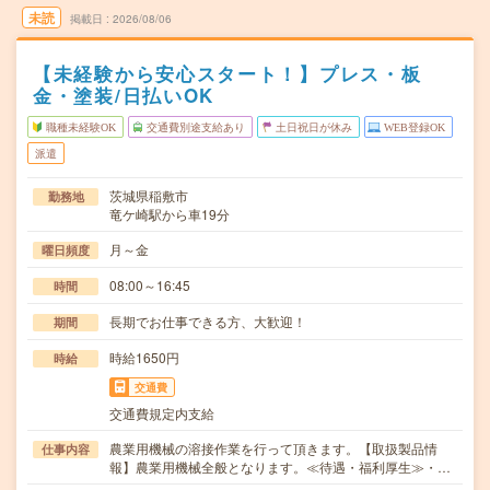
未読
掲載日
2026/08/06
【未経験から安心スタート！】プレス・板
金・塗装/日払いOK
職種未経験OK
交通費別途支給あり
土日祝日が休み
WEB登録OK
派遣
茨城県稲敷市
勤務地
竜ケ崎駅から車19分
月～金
曜日頻度
08:00～16:45
時間
長期でお仕事できる方、大歓迎！
期間
時給1650円
時給
交通費
交通費規定内支給
農業用機械の溶接作業を行って頂きます。【取扱製品情
仕事内容
報】農業用機械全般となります。≪待遇・福利厚生≫・…