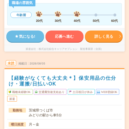
職場の雰囲気
年齢層
20代
30代
40代
50代
60代
気になる!
応募へ進む
詳しく見る
派遣会社
株式会社綜合キャリアオプション 製造事業部（全国）
未読
掲載日
2026/08/05
【経験がなくても大丈夫＊】保安用品の仕分
け・運搬/日払いOK
職種未経験OK
交通費別途支給あり
土日祝日が休み
WEB登録OK
派遣
茨城県つくば市
勤務地
みどりの駅から車5分
月～金
曜日頻度