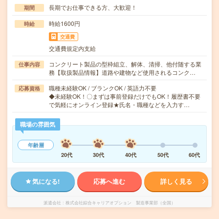
長期でお仕事できる方、大歓迎！
期間
時給1600円
時給
交通費
交通費規定内支給
コンクリート製品の型枠組立、解体、清掃、他付随する業
仕事内容
務【取扱製品情報】道路や建物など使用されるコンク…
職種未経験OK / ブランクOK / 英語力不要
応募資格
◆未経験OK！〇まずは事前登録だけでもOK！履歴書不要
で気軽にオンライン登録★氏名・職種などを入力す…
職場の雰囲気
年齢層
20代
30代
40代
50代
60代
気になる!
応募へ進む
詳しく見る
派遣会社
株式会社綜合キャリアオプション 製造事業部（全国）