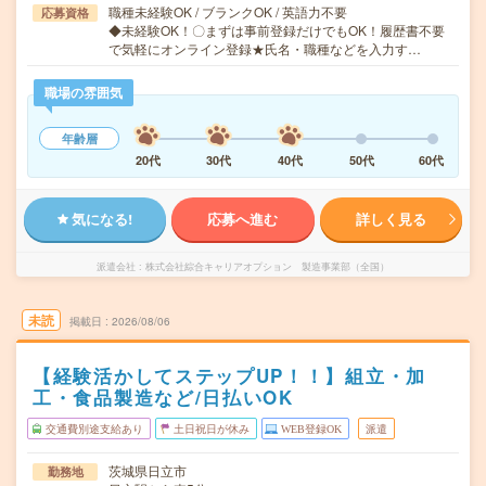
職種未経験OK / ブランクOK / 英語力不要
応募資格
◆未経験OK！〇まずは事前登録だけでもOK！履歴書不要
で気軽にオンライン登録★氏名・職種などを入力す…
職場の雰囲気
年齢層
20代
30代
40代
50代
60代
気になる!
応募へ進む
詳しく見る
派遣会社
株式会社綜合キャリアオプション 製造事業部（全国）
未読
掲載日
2026/08/06
【経験活かしてステップUP！！】組立・加
工・食品製造など/日払いOK
交通費別途支給あり
土日祝日が休み
WEB登録OK
派遣
茨城県日立市
勤務地