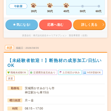
年齢層
20代
30代
40代
50代
60代
気になる!
応募へ進む
詳しく見る
派遣会社
株式会社綜合キャリアオプション 製造事業部（全国）
未読
掲載日
2026/08/05
【未経験者歓迎！】断熱材の成形加工/日払い
OK
職種未経験OK
交通費別途支給あり
土日祝日が休み
WEB登録OK
派遣
茨城県かすみがうら市
勤務地
神立駅から車15分
月～金
曜日頻度
08:15～17:00
時間