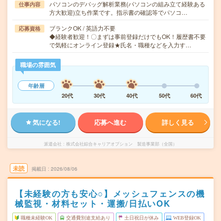
パソコンのデバッグ解析業務(パソコンの組み立て経験ある
仕事内容
方大歓迎)立ち作業です。指示書の確認等でパソコ…
ブランクOK / 英語力不要
応募資格
◆経験者歓迎！〇まずは事前登録だけでもOK！履歴書不要
で気軽にオンライン登録★氏名・職種などを入力す…
職場の雰囲気
年齢層
20代
30代
40代
50代
60代
気になる!
応募へ進む
詳しく見る
派遣会社
株式会社綜合キャリアオプション 製造事業部（全国）
未読
掲載日
2026/08/06
【未経験の方も安心○】メッシュフェンスの機
械監視・材料セット・運搬/日払いOK
職種未経験OK
交通費別途支給あり
土日祝日が休み
WEB登録OK