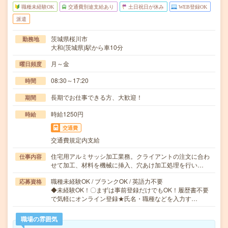
職種未経験OK
交通費別途支給あり
土日祝日が休み
WEB登録OK
派遣
茨城県桜川市
勤務地
大和(茨城県)駅から車10分
月～金
曜日頻度
08:30～17:20
時間
長期でお仕事できる方、大歓迎！
期間
時給1250円
時給
交通費
交通費規定内支給
住宅用アルミサッシ加工業務。クライアントの注文に合わ
仕事内容
せて加工、材料を機械に挿入、穴あけ加工処理を行い…
職種未経験OK / ブランクOK / 英語力不要
応募資格
◆未経験OK！〇まずは事前登録だけでもOK！履歴書不要
で気軽にオンライン登録★氏名・職種などを入力す…
職場の雰囲気