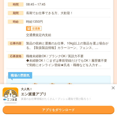
08:45～17:45
時間
長期でお仕事できる方、大歓迎！
期間
時給1350円
時給
交通費
交通費規定内支給
製品の収納と運搬のお仕事。10kg以上の製品を運ぶ場合が
仕事内容
る。【取扱製品情報】カラーコーン、フェンス、…
職種未経験OK / ブランクOK / 英語力不要
応募資格
◆未経験OK！〇まずは事前登録だけでもOK！履歴書不要
で気軽にオンライン登録★氏名・職種などを入力す…
職場の雰囲気
年齢層
大人気！
20代
30代
40代
50代
60代
エン派遣アプリ
派遣のお仕事情報がたくさん！プッシュ通知で受け取ろう！
気になる!
応募へ進む
詳しく見る
アプリをダウンロード