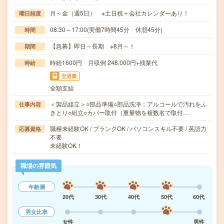
月～金（週5日） ※土日祝＋会社カレンダーあり！
曜日頻度
08:30～17:00(実働7時間45分 休憩45分)
時間
【急募】即日～長期 ※8月～！
期間
時給1600円 月収例 248,000円+残業代
時給
交通費
全額支給
＜製品組立＞○部品準備○部品洗浄：アルコールで汚れをふ
仕事内容
きとり○組立○カバー取付（重量物を複数名で取付…
職種未経験OK / ブランクOK / パソコンスキル不要 / 英語力
応募資格
不要
未経験OK！
職場の雰囲気
年齢層
20代
30代
40代
50代
60代
男女比率
女性
男性