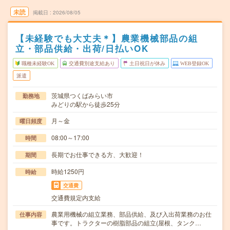
未読
掲載日
2026/08/05
【未経験でも大丈夫＊】農業機械部品の組
立・部品供給・出荷/日払いOK
職種未経験OK
交通費別途支給あり
土日祝日が休み
WEB登録OK
派遣
茨城県つくばみらい市
勤務地
みどりの駅から徒歩25分
月～金
曜日頻度
08:00～17:00
時間
長期でお仕事できる方、大歓迎！
期間
時給1250円
時給
交通費
交通費規定内支給
農業用機械の組立業務、部品供給、及び入出荷業務のお仕
仕事内容
事です。トラクターの樹脂部品の組立(屋根、タンク…