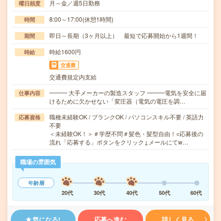
月～金／週5日勤務
曜日頻度
8:00～17:00(休憩1時間)
時間
即日～長期（3ヶ月以上） 最短で応募開始から1週間！
期間
時給1600円
時給
交通費
交通費規定内支給
━━━ 大手メーカーの製造スタッフ ━━━電気を安全に届
仕事内容
けるために欠かせない「変圧器（電気の電圧を調…
職種未経験OK / ブランクOK / パソコンスキル不要 / 英語力
応募資格
不要
＜未経験OK！＞＃学歴不問＃髪色・髪型自由！○応募後の
流れ「応募する」ボタンをクリック↓メールにてw…
職場の雰囲気
年齢層
20代
30代
40代
50代
60代
気になる!
応募へ進む
詳しく見る