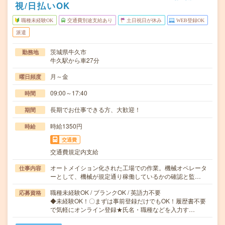
視/日払いOK
職種未経験OK
交通費別途支給あり
土日祝日が休み
WEB登録OK
派遣
茨城県牛久市
勤務地
牛久駅から車27分
月～金
曜日頻度
09:00～17:40
時間
長期でお仕事できる方、大歓迎！
期間
時給1350円
時給
交通費
交通費規定内支給
オートメイション化された工場での作業。機械オペレータ
仕事内容
ーとして、機械が規定通り稼働しているかの確認と監…
職種未経験OK / ブランクOK / 英語力不要
応募資格
◆未経験OK！〇まずは事前登録だけでもOK！履歴書不要
で気軽にオンライン登録★氏名・職種などを入力す…