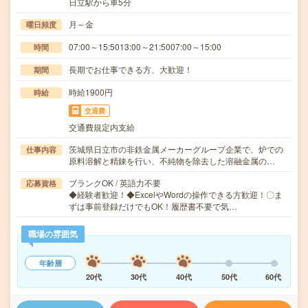
日立駅から車5分
月～金
曜日頻度
07:00～15:5013:00～21:5007:00～15:00
時間
長期でお仕事できる方、大歓迎！
期間
時給1900円
時給
交通費
交通費規定内支給
茨城県日立市の非鉄金属メーカーグループ企業で、炉での
仕事内容
原料溶解と精錬を行い、不純物を除去した溶融金属の…
ブランクOK / 英語力不要
応募資格
◆経験者歓迎！◆ExcelやWordの操作できる方歓迎！〇ま
ずは事前登録だけでもOK！履歴書不要で気…
職場の雰囲気
年齢層
20代
30代
40代
50代
60代