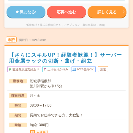
気になる!
応募へ進む
詳しく見る
派遣会社
株式会社綜合キャリアオプション 製造事業部（全国）
未読
掲載日
2026/08/05
【さらにスキルUP！経験者歓迎！】サーバー
用金属ラックの切断・曲げ・組立
交通費別途支給あり
土日祝日が休み
WEB登録OK
派遣
茨城県稲敷郡
勤務地
荒川沖駅から車15分
月～金
曜日頻度
08:00～17:00
時間
長期でお仕事できる方、大歓迎！
期間
時給1300円
時給
交通費