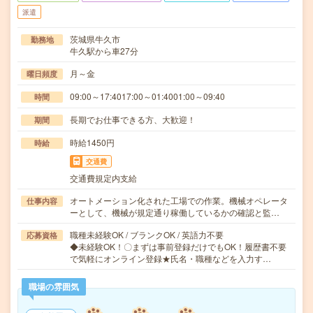
派遣
茨城県牛久市
勤務地
牛久駅から車27分
月～金
曜日頻度
09:00～17:4017:00～01:4001:00～09:40
時間
長期でお仕事できる方、大歓迎！
期間
時給1450円
時給
交通費
交通費規定内支給
オートメーション化された工場での作業。機械オペレータ
仕事内容
ーとして、機械が規定通り稼働しているかの確認と監…
職種未経験OK / ブランクOK / 英語力不要
応募資格
◆未経験OK！〇まずは事前登録だけでもOK！履歴書不要
で気軽にオンライン登録★氏名・職種などを入力す…
職場の雰囲気