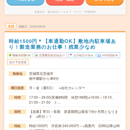
派遣会社
株式会社ウィルオブ・ワーク FO事業部
未読
掲載日
2026/08/06
時給1500円＊【車通勤OK】敷地内駐車場あ
り！製造業務のお仕事！残業少なめ
職種未経験OK
交通費別途支給あり
土日祝日が休み
WEB登録OK
紹介予定派遣
茨城県北茨城市
勤務地
南中郷駅から車9分
月～金（週5日） ※会社カレンダー
曜日頻度
17:00～26:00(実働8時間 休憩1時間)※19:00～19:10、
時間
21:00～21:50 ト…
【急募】即日～長期 派遣期間は最長で6か月間となりま
期間
す ※即日～！
時給1500円 月収例 240,000円～+残業代 22時以降は時
時給