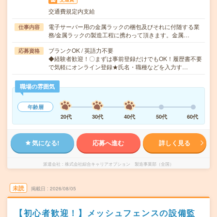
交通費規定内支給
電子サーバー用の金属ラックの梱包及びそれに付随する業
仕事内容
務/金属ラックの製造工程に携わって頂きます。金属…
ブランクOK / 英語力不要
応募資格
◆経験者歓迎！〇まずは事前登録だけでもOK！履歴書不要
で気軽にオンライン登録★氏名・職種などを入力す…
職場の雰囲気
年齢層
20代
30代
40代
50代
60代
気になる!
応募へ進む
詳しく見る
派遣会社
株式会社綜合キャリアオプション 製造事業部（全国）
未読
掲載日
2026/08/05
【初心者歓迎！】メッシュフェンスの設備監