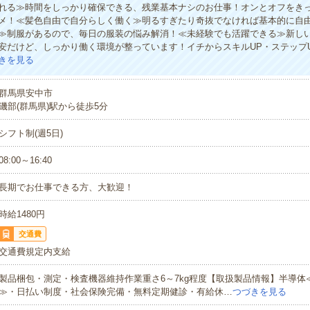
れる≫時間をしっかり確保できる、残業基本ナシのお仕事！オンとオフをき
メ！≪髪色自由で自分らしく働く≫明るすぎたり奇抜でなければ基本的に自由
≫制服があるので、毎日の服装の悩み解消！≪未経験でも活躍できる≫新し
安だけど、しっかり働く環境が整っています！イチからスキルUP・ステップ
きを見る
群馬県安中市
磯部(群馬県)駅から徒歩5分
シフト制(週5日)
08:00～16:40
長期でお仕事できる方、大歓迎！
時給1480円
交通費
交通費規定内支給
製品梱包・測定・検査機器維持作業重さ6～7kg程度【取扱製品情報】半導体
≫・日払い制度・社会保険完備・無料定期健診・有給休…
つづきを見る