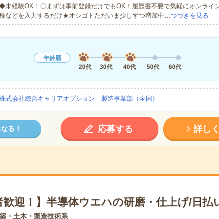
◆未経験OK！〇まずは事前登録だけでもOK！履歴書不要で気軽にオンライ
種などを入力するだけ★オシゴトただいま少しずつ増加中…
つづきを見る
年齢層
20代
30代
40代
50代
60代
株式会社綜合キャリアオプション 製造事業部（全国）
応募する
詳し
になる！
者歓迎！】半導体ウエハの研磨・仕上げ/日払
築・土木・製造技術系