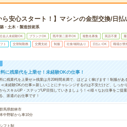
から安心スタート！】マシンの金型交換/日払
築・土木・製造技術系
社会人未経験OK
ブランクOK
既卒第二新卒OK
複数名募集
英語不要
履
フト
交替制勤務
交費支給
制服
社食/補助あり
日払いOK
職場が禁
！
給料に残業代を上乗せ！未経験OKの仕事！
料に残業代を上乗せ≫残業は月20時間未満で、ほどよく稼げます！制服があ
！≪未経験OKの仕事≫新しいことにチャレンジするのは不安だけど、しっか
からスキルUP・ステップUP目指していきましょう！≪様々なお仕事をご提
る、派遣のお仕事です！
群馬県館林市
本中野駅から車10分
シフト制