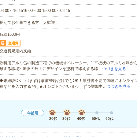
08:00～16:1516:00～00:1500:00～08:15
長期でお仕事できる方、大歓迎！
時給1600円
交通費
交通費規定内支給
飲料用アルミ缶の製造工程での機械オペレーター。1.平板状のアルミ材料か
形する職場2.缶胴の外面にデザインを塗料で印刷する職…
つづきを見る
◆未経験OK！〇まずは事前登録だけでもOK！履歴書不要で気軽にオンライ
種などを入力するだけ★オシゴトただいま少しずつ増加中…
つづきを見る
年齢層
20代
30代
40代
50代
60代