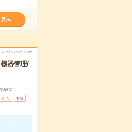
く見る
No.SGSIY5143462-T3
機器管理/
歴書不要
駅歩5分
制服