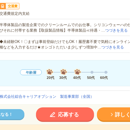
交通費
交通費規定内支給
半導体製品の製造企業でのクリーンルームでのお仕事。シリコンウェーハの
びそれに付帯する業務【取扱製品情報】半導体製品≪待遇・…
つづきを見る
◆未経験OK！〇まずは事前登録だけでもOK！履歴書不要で気軽にオンライ
種などを入力するだけ★オシゴトただいま少しずつ増加中…
つづきを見る
年齢層
20代
30代
40代
50代
60代
株式会社綜合キャリアオプション 製造事業部（全国）
応募する
詳し
になる！