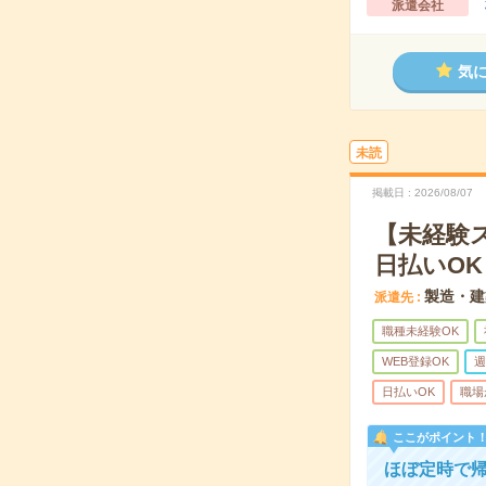
派遣会社
気
未読
掲載日
2026/08/07
【未経験
日払いOK
製造・建
派遣先
職種未経験OK
WEB登録OK
週
日払いOK
職場
ここがポイント
ほぼ定時で