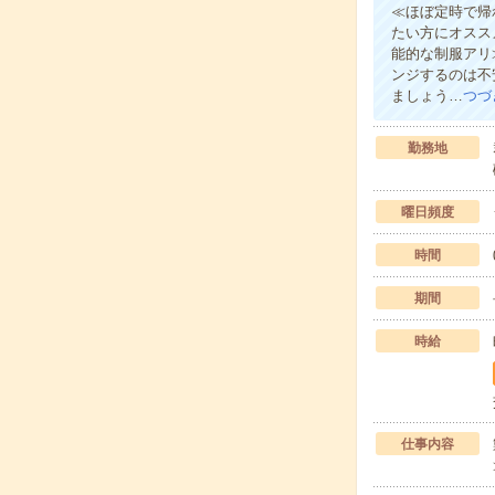
≪ほぼ定時で帰
たい方にオスス
能的な制服アリ
ンジするのは不
ましょう…
つづ
勤務地
曜日頻度
時間
期間
時給
仕事内容