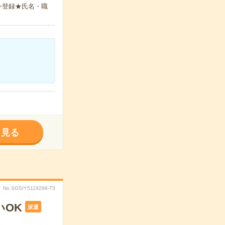
ン登録★氏名・職
く見る
No.SGSIY5119298-T3
いOK
派遣