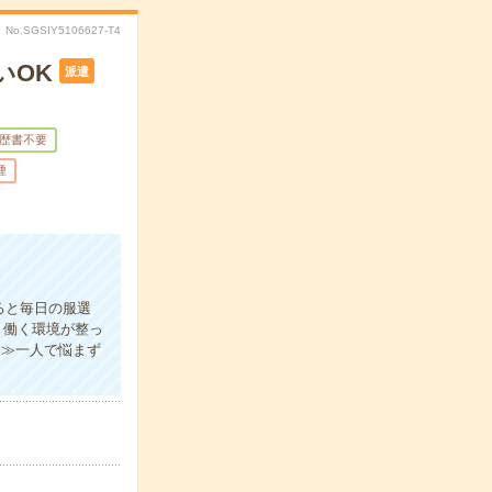
No.SGSIY5106627-T4
いOK
派遣
歴書不要
煙
ると毎日の服選
り働く環境が整っ
案≫一人で悩まず