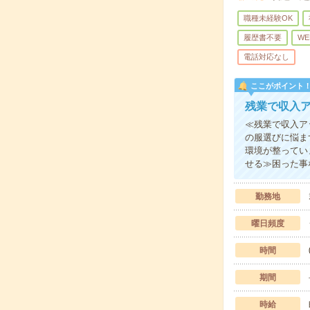
職種未経験OK
履歴書不要
WE
電話対応なし
ここがポイント
残業で収入
≪残業で収入ア
の服選びに悩ま
環境が整ってい
せる≫困った事
勤務地
曜日頻度
時間
期間
時給