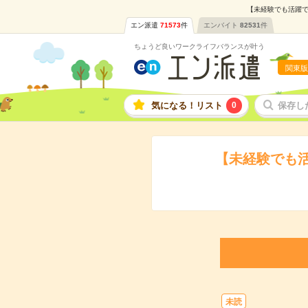
【未経験でも活躍で
エン派遣
71573
件
エンバイト
82531
件
ちょうど良いワークライフバランスが叶う
関東版
気になる！リスト
0
保存し
【未経験でも
未読