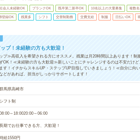
社会人未経験OK
ブランクOK
既卒第二新卒OK
10名以上の大量募集
複数名
B登録OK
残業多
シフト
交替制勤務
交費支給
制服
日払いOK
！
アップ！未経験の方も大歓迎！
ップ≫高収入を希望される方にオススメ。残業は月20時間以上あります！制
ずOK！≪未経験の方も大歓迎≫新しいことにチャレンジするのは不安だけど
ます！イチからスキルUP・ステップUP目指していきましょう！≪自分に向
などがあれば、担当がしっかりサポートします！
群馬県高崎市
シフト制
08:00～18:0020:00～06:00
長期でお仕事できる方、大歓迎！
時給1550円