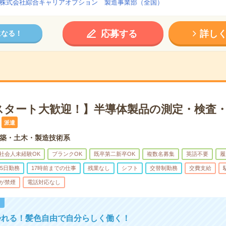
株式会社綜合キャリアオプション 製造事業部（全国）
応募する
詳し
になる！
スタート大歓迎！】半導体製品の測定・検査・
派遣
築・土木・製造技術系
社会人未経験OK
ブランクOK
既卒第二新卒OK
複数名募集
英語不要
履
5日勤務
17時前までの仕事
残業なし
シフト
交替制勤務
交費支給
が禁煙
電話対応なし
！
帰れる！髪色自由で自分らしく働く！