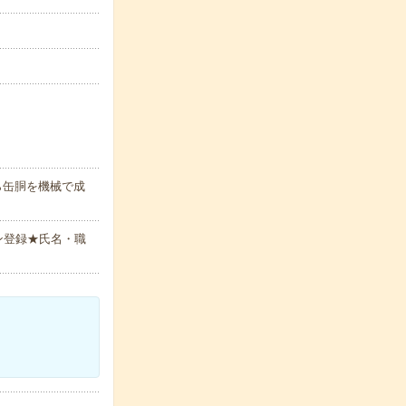
ら缶胴を機械で成
ン登録★氏名・職