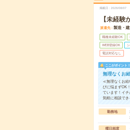
掲載日
2026/08/07
【未経験
製造・建
派遣先
職種未経験OK
WEB登録OK
シ
電話対応なし
ここがポイント
無理なくお
≪無理なくお給
びに悩まずOK
ています！イチ
気軽に相談でき
勤務地
曜日頻度