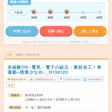
職場の雰囲気
年齢層
20代
30代
40代
50代
60代
気になる!
応募へ進む
詳しく見る
派遣会社
株式会社綜合キャリアオプション 製造事業部（全国）
未読
掲載日
2026/08/08
未経験OK○電気・電子の組立・素材加工！車
通勤×残業少なめ○_H130123
職種未経験OK
交通費別途支給あり
土日祝日が休み
WEB登録OK
派遣
栃木県足利市
勤務地
山前駅から徒歩15分／足利駅から車12分
月～金／週5日勤務
曜日頻度