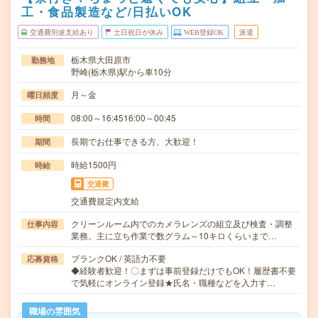
工・食品製造など/日払いOK
交通費別途支給あり
土日祝日が休み
WEB登録OK
派遣
栃木県大田原市
勤務地
野崎(栃木県)駅から車10分
月～金
曜日頻度
08:00～16:4516:00～00:45
時間
長期でお仕事できる方、大歓迎！
期間
時給1500円
時給
交通費
交通費規定内支給
クリーンルーム内でのカメラレンズの組立及び検査・調整
仕事内容
業務。主に立ち作業で数グラム～10キロくらいまで…
ブランクOK / 英語力不要
応募資格
◆経験者歓迎！〇まずは事前登録だけでもOK！履歴書不要
で気軽にオンライン登録★氏名・職種などを入力す…
職場の雰囲気