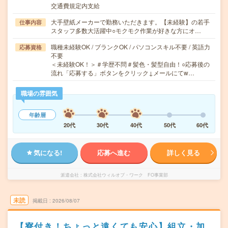
交通費規定内支給
大手壁紙メーカーで勤務いただきます。【未経験】の若手
仕事内容
スタッフ多数大活躍中○モクモク作業が好きな方にオ…
職種未経験OK / ブランクOK / パソコンスキル不要 / 英語力
応募資格
不要
＜未経験OK！＞＃学歴不問＃髪色・髪型自由！○応募後の
流れ「応募する」ボタンをクリック↓メールにてw…
職場の雰囲気
年齢層
20代
30代
40代
50代
60代
気になる!
応募へ進む
詳しく見る
派遣会社
株式会社ウィルオブ・ワーク FO事業部
未読
掲載日
2026/08/07
【寮付き！ちょっと遠くても安心】組立・加