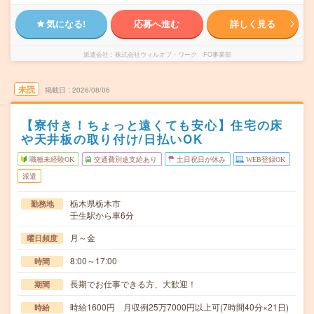
気になる!
応募へ進む
詳しく見る
派遣会社
株式会社ウィルオブ・ワーク FO事業部
未読
掲載日
2026/08/06
【寮付き！ちょっと遠くても安心】住宅の床
や天井板の取り付け/日払いOK
職種未経験OK
交通費別途支給あり
土日祝日が休み
WEB登録OK
派遣
栃木県栃木市
勤務地
壬生駅から車6分
月～金
曜日頻度
8:00～17:00
時間
長期でお仕事できる方、大歓迎！
期間
時給1600円 月収例25万7000円以上可(7時間40分×21日)
時給