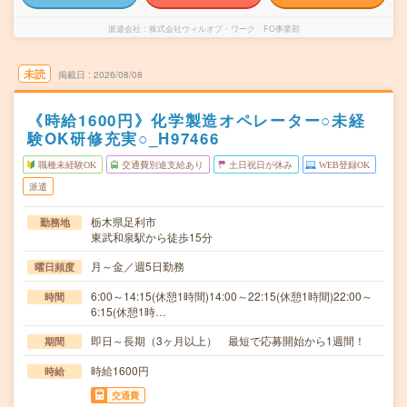
派遣会社
株式会社ウィルオブ・ワーク FO事業部
未読
掲載日
2026/08/08
《時給1600円》化学製造オペレーター○未経
験OK研修充実○_H97466
職種未経験OK
交通費別途支給あり
土日祝日が休み
WEB登録OK
派遣
栃木県足利市
勤務地
東武和泉駅から徒歩15分
月～金／週5日勤務
曜日頻度
6:00～14:15(休憩1時間)14:00～22:15(休憩1時間)22:00～
時間
6:15(休憩1時…
即日～長期（3ヶ月以上） 最短で応募開始から1週間！
期間
時給1600円
時給
交通費