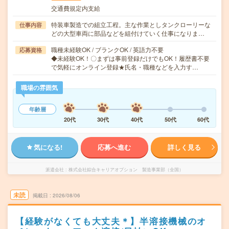
交通費規定内支給
特装車製造での組立工程。主な作業としタンクローリーな
仕事内容
どの大型車両に部品などを組付けていく仕事になりま…
職種未経験OK / ブランクOK / 英語力不要
応募資格
◆未経験OK！〇まずは事前登録だけでもOK！履歴書不要
で気軽にオンライン登録★氏名・職種などを入力す…
職場の雰囲気
年齢層
20代
30代
40代
50代
60代
気になる!
応募へ進む
詳しく見る
派遣会社
株式会社綜合キャリアオプション 製造事業部（全国）
未読
掲載日
2026/08/06
【経験がなくても大丈夫＊】半溶接機械のオ