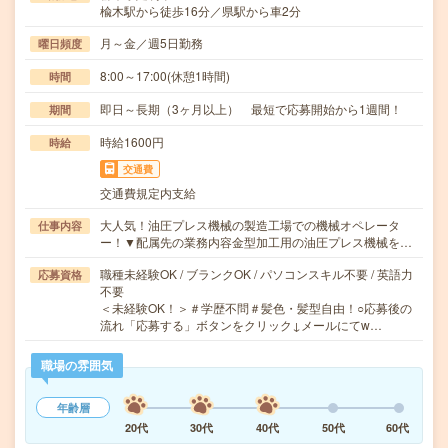
楡木駅から徒歩16分／県駅から車2分
月～金／週5日勤務
曜日頻度
8:00～17:00(休憩1時間)
時間
即日～長期（3ヶ月以上） 最短で応募開始から1週間！
期間
時給1600円
時給
交通費
交通費規定内支給
大人気！油圧プレス機械の製造工場での機械オペレータ
仕事内容
ー！▼配属先の業務内容金型加工用の油圧プレス機械を…
職種未経験OK / ブランクOK / パソコンスキル不要 / 英語力
応募資格
不要
＜未経験OK！＞＃学歴不問＃髪色・髪型自由！○応募後の
流れ「応募する」ボタンをクリック↓メールにてw…
職場の雰囲気
年齢層
20代
30代
40代
50代
60代