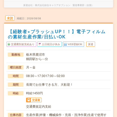
派遣会社
株式会社綜合キャリアオプション 製造事業部（全国）
未読
掲載日
2026/08/08
【経験者×ブラッシュUP！！】電子フィルム
の素材生産作業/日払いOK
交通費別途支給あり
土日祝日が休み
WEB登録OK
派遣
栃木県鹿沼市
勤務地
鶴田駅から---分
月～金
曜日頻度
08:30～17:3017:00～02:00
時間
長期でお仕事できる方、大歓迎！
期間
時給1450円
時給
交通費
交通費規定内支給
生産作業(秤量・機械操作・充填・洗浄作業)生産で使用す
仕事内容