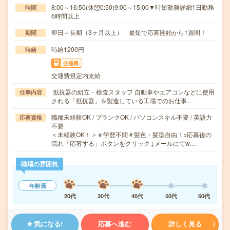
8:00～16:50(休憩0:50)9:00～15:00▼時短勤務詳細1日勤務
時間
6時間以上
即日～長期（3ヶ月以上） 最短で応募開始から1週間！
期間
時給1200円
時給
交通費
交通費規定内支給
抵抗器の組立・検査スタッフ 自動車やエアコンなどに使用
仕事内容
される「抵抗器」を製造している工場でのお仕事…
職種未経験OK / ブランクOK / パソコンスキル不要 / 英語力
応募資格
不要
＜未経験OK！＞＃学歴不問＃髪色・髪型自由！○応募後の
流れ「応募する」ボタンをクリック↓メールにてw…
職場の雰囲気
年齢層
20代
30代
40代
50代
60代
気になる!
応募へ進む
詳しく見る