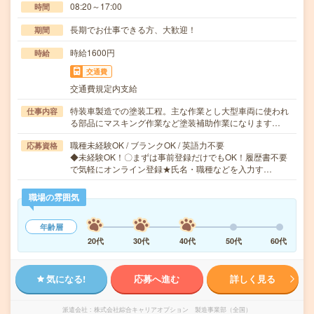
08:20～17:00
時間
長期でお仕事できる方、大歓迎！
期間
時給1600円
時給
交通費
交通費規定内支給
特装車製造での塗装工程。主な作業とし大型車両に使われ
仕事内容
る部品にマスキング作業など塗装補助作業になります…
職種未経験OK / ブランクOK / 英語力不要
応募資格
◆未経験OK！〇まずは事前登録だけでもOK！履歴書不要
で気軽にオンライン登録★氏名・職種などを入力す…
職場の雰囲気
年齢層
20代
30代
40代
50代
60代
気になる!
応募へ進む
詳しく見る
派遣会社
株式会社綜合キャリアオプション 製造事業部（全国）