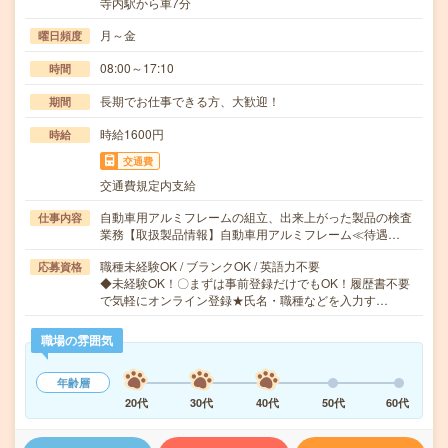
寺内駅から車7分
月～金
曜日頻度
08:00～17:10
時間
長期でお仕事できる方、大歓迎！
期間
時給1600円
時給
交通費
交通費規定内支給
自動車用アルミフレームの組立、出来上がった製品の検査
仕事内容
業務【取扱製品情報】自動車用アルミフレーム≪待遇…
職種未経験OK / ブランクOK / 英語力不要
応募資格
◆未経験OK！〇まずは事前登録だけでもOK！履歴書不要
で気軽にオンライン登録★氏名・職種などを入力す…
職場の雰囲気
年齢層
20代
30代
40代
50代
60代