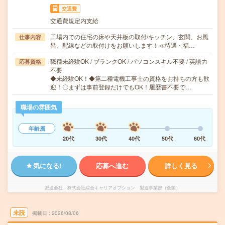
交通費
交通費規定内支給
工場内での住宅の床や天井板の取付/キッチン、玄関、お風
仕事内容
呂、配線などの取付けをお願いします！≪待遇・福…
職種未経験OK / ブランクOK / パソコンスキル不要 / 英語力
応募資格
不要
◆未経験OK！◆第二種電機工事士の資格をお持ちの方も歓
迎！〇まずは事前登録だけでもOK！履歴書不要で…
職場の雰囲気
年齢層
20代
30代
40代
50代
60代
気になる!
応募へ進む
詳しく見る
派遣会社
株式会社綜合キャリアオプション 製造事業部（全国）
未読
掲載日
2026/08/06