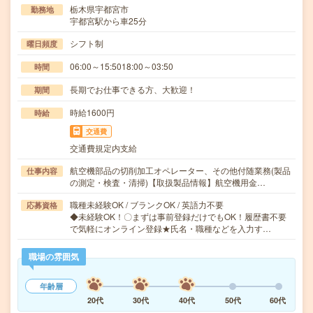
栃木県宇都宮市
勤務地
宇都宮駅から車25分
シフト制
曜日頻度
06:00～15:5018:00～03:50
時間
長期でお仕事できる方、大歓迎！
期間
時給1600円
時給
交通費
交通費規定内支給
航空機部品の切削加工オペレーター、その他付随業務(製品
仕事内容
の測定・検査・清掃)【取扱製品情報】航空機用金…
職種未経験OK / ブランクOK / 英語力不要
応募資格
◆未経験OK！〇まずは事前登録だけでもOK！履歴書不要
で気軽にオンライン登録★氏名・職種などを入力す…
職場の雰囲気
年齢層
20代
30代
40代
50代
60代