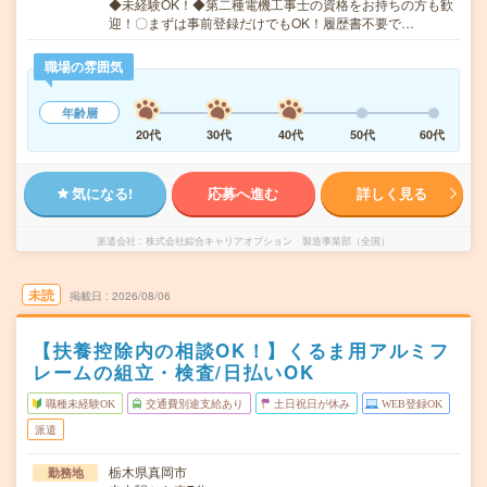
◆未経験OK！◆第二種電機工事士の資格をお持ちの方も歓
迎！〇まずは事前登録だけでもOK！履歴書不要で…
職場の雰囲気
年齢層
20代
30代
40代
50代
60代
気になる!
応募へ進む
詳しく見る
派遣会社
株式会社綜合キャリアオプション 製造事業部（全国）
未読
掲載日
2026/08/06
【扶養控除内の相談OK！】くるま用アルミフ
レームの組立・検査/日払いOK
職種未経験OK
交通費別途支給あり
土日祝日が休み
WEB登録OK
派遣
栃木県真岡市
勤務地