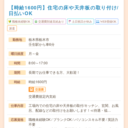
【時給1600円】住宅の床や天井板の取り付け/
日払いOK
職種未経験OK
交通費別途支給あり
土日祝日が休み
WEB登録OK
派遣
栃木県栃木市
勤務地
壬生駅から車6分
月～金
曜日頻度
8:00～17:00
時間
長期でお仕事できる方、大歓迎！
期間
時給1600円
時給
交通費
交通費規定内支給
工場内での住宅の床や天井板の取付/キッチン、玄関、お風
仕事内容
呂、配線などの取付けをお願いします！≪待遇・福…
職種未経験OK / ブランクOK / パソコンスキル不要 / 英語力
応募資格
不要