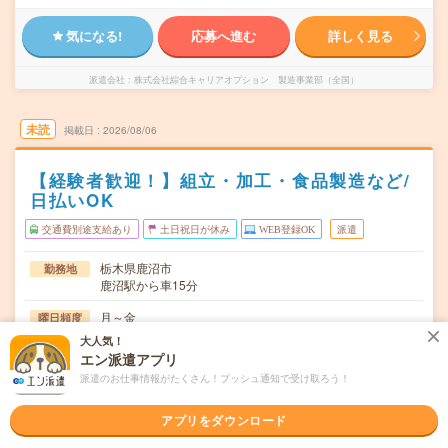
気になる!
応募へ進む
詳しく見る
派遣会社
株式会社綜合キャリアオプション 製造事業部（全国）
未読
掲載日
2026/08/06
【経験者歓迎！】組立・加工・食品製造など/
日払いOK
交通費別途支給あり
土日祝日が休み
WEB登録OK
派遣
栃木県鹿沼市
勤務地
鹿沼駅から車15分
月～金
曜日頻度
大人気！
08:15～17:10
時間
エン派遣アプリ
派遣のお仕事情報がたくさん！プッシュ通知で受け取ろう！
長期でお仕事できる方、大歓迎！
期間
時給1650円
時給
アプリをダウンロード
交通費