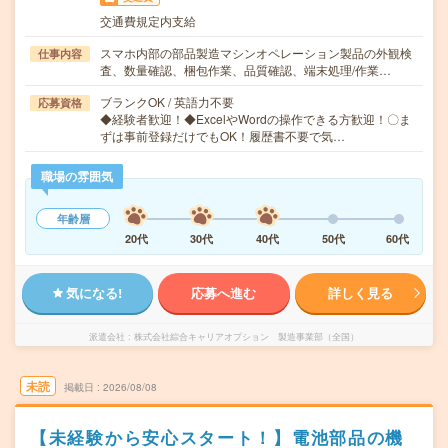
交通費規定内支給
スマホ内部の部品製造マシンオペレーション製品の外観検
仕事内容
査、数量確認、梱包作業、品質確認、端末処理/作業…
ブランクOK / 英語力不要
応募資格
◆経験者歓迎！◆ExcelやWordの操作できる方歓迎！〇ま
ずは事前登録だけでもOK！履歴書不要で気…
職場の雰囲気
年齢層
20代
30代
40代
50代
60代
気になる!
応募へ進む
詳しく見る
派遣会社
株式会社綜合キャリアオプション 製造事業部（全国）
未読
掲載日
2026/08/08
【未経験から安心スタート！】電池部品の機