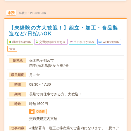
未読
掲載日
2026/08/06
【未経験の方大歓迎！】組立・加工・食品製
造など/日払いOK
職種未経験OK
交通費別途支給あり
土日祝日が休み
WEB登録OK
派遣
栃木県宇都宮市
勤務地
岡本(栃木県)駅から車7分
月～金
曜日頻度
08:30～17:30
時間
長期でお仕事できる方、大歓迎！
期間
時給1600円
時給
交通費
交通費規定内支給
※他部署有・適正と枠次第でご案内になります。・脱コア
仕事内容