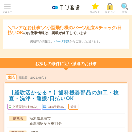
メニュー
気になる!
ログイン
検索
＼*レアなお仕事*／小型飛行機のパーツ組立&チェック/日
払いOK
のお仕事情報は、掲載が終了しています
掲載時の情報は、
ページ下部
からご覧いただけます。
お探しの条件に近い派遣のお仕事
未読
掲載日
2026/08/08
【経験活かせる＊】歯科機器部品の加工・検
査・洗浄・運搬/日払いOK
交通費別途支給あり
WEB登録OK
派遣
栃木県鹿沼市
勤務地
新鹿沼駅から車11分