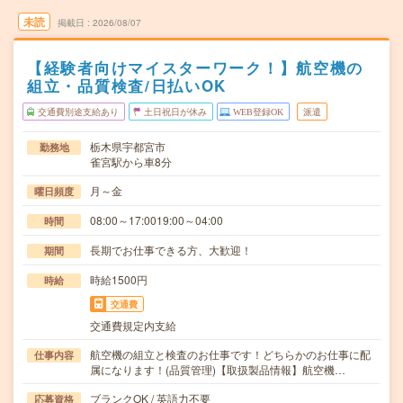
未読
掲載日
2026/08/07
【経験者向けマイスターワーク！】航空機の
組立・品質検査/日払いOK
交通費別途支給あり
土日祝日が休み
WEB登録OK
派遣
栃木県宇都宮市
勤務地
雀宮駅から車8分
月～金
曜日頻度
08:00～17:0019:00～04:00
時間
長期でお仕事できる方、大歓迎！
期間
時給1500円
時給
交通費
交通費規定内支給
航空機の組立と検査のお仕事です！どちらかのお仕事に配
仕事内容
属になります！(品質管理)【取扱製品情報】航空機…
ブランクOK / 英語力不要
応募資格