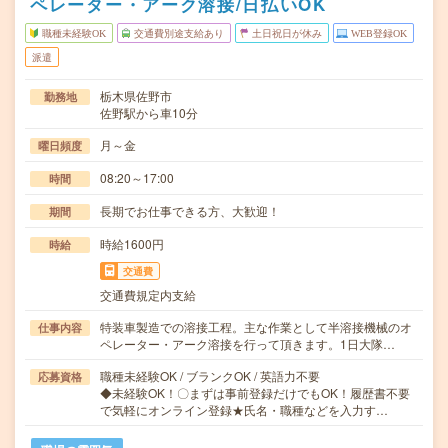
ペレーター・アーク溶接/日払いOK
職種未経験OK
交通費別途支給あり
土日祝日が休み
WEB登録OK
派遣
栃木県佐野市
勤務地
佐野駅から車10分
月～金
曜日頻度
08:20～17:00
時間
長期でお仕事できる方、大歓迎！
期間
時給1600円
時給
交通費
交通費規定内支給
特装車製造での溶接工程。主な作業として半溶接機械のオ
仕事内容
ペレーター・アーク溶接を行って頂きます。1日大隊…
職種未経験OK / ブランクOK / 英語力不要
応募資格
◆未経験OK！〇まずは事前登録だけでもOK！履歴書不要
で気軽にオンライン登録★氏名・職種などを入力す…