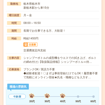
栃木県栃木市
勤務地
新栃木駅から車15分
月～金
曜日頻度
08:00～16:50
時間
長期でお仕事できる方、大歓迎！
期間
時給1450円
時給
交通費
交通費規定内支給
シャンプーボトルの成型機をウエスでの拭き上げ、ボルト
仕事内容
の締め付け)【取扱製品情報】シャンプーボトル≪待…
ブランクOK / 英語力不要
応募資格
◆経験者歓迎！〇まずは事前登録だけでもOK！履歴書不要
で気軽にオンライン登録★氏名・職種などを入力す…
職場の雰囲気
年齢層
20代
30代
40代
50代
60代