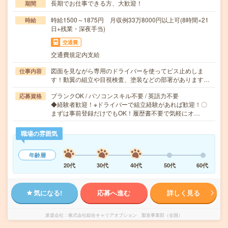
長期でお仕事できる方、大歓迎！
期間
時給1500～1875円 月収例33万8000円以上可(8時間×21
時給
日+残業・深夜手当)
交通費
交通費規定内支給
図面を見ながら専用のドライバーを使ってビス止めしま
仕事内容
す！動翼の組立や目視検査、塗装などの部署があります…
ブランクOK / パソコンスキル不要 / 英語力不要
応募資格
◆経験者歓迎！※ドライバーで組立経験があれば歓迎！〇
まずは事前登録だけでもOK！履歴書不要で気軽にオ…
職場の雰囲気
年齢層
20代
30代
40代
50代
60代
気になる!
応募へ進む
詳しく見る
派遣会社
株式会社綜合キャリアオプション 製造事業部（全国）