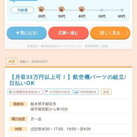
年齢層
20代
30代
40代
50代
60代
気になる!
応募へ進む
詳しく見る
派遣会社
株式会社綜合キャリアオプション 製造事業部（全国）
未読
掲載日
2026/08/07
【月収33万円以上可！】航空機パーツの組立/
日払いOK
交通費別途支給あり
土日祝日が休み
WEB登録OK
派遣
栃木県宇都宮市
勤務地
南宇都宮駅から車10分
月～金
曜日頻度
(2交替)8:00～17:00、19:00～翌4:00
時間