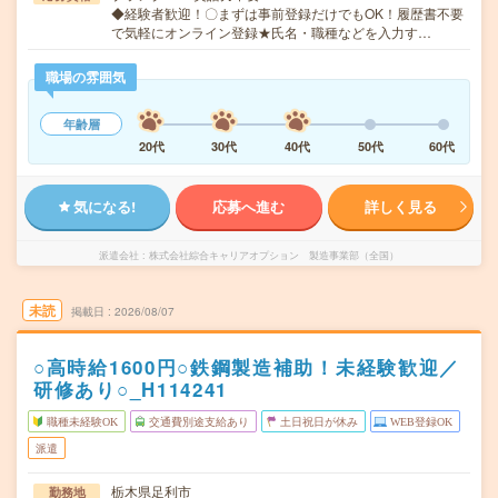
◆経験者歓迎！〇まずは事前登録だけでもOK！履歴書不要
で気軽にオンライン登録★氏名・職種などを入力す…
職場の雰囲気
年齢層
20代
30代
40代
50代
60代
気になる!
応募へ進む
詳しく見る
派遣会社
株式会社綜合キャリアオプション 製造事業部（全国）
未読
掲載日
2026/08/07
○高時給1600円○鉄鋼製造補助！未経験歓迎／
研修あり○_H114241
職種未経験OK
交通費別途支給あり
土日祝日が休み
WEB登録OK
派遣
栃木県足利市
勤務地