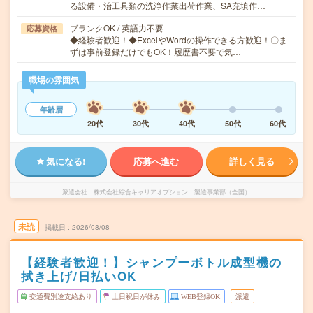
る設備・治工具類の洗浄作業出荷作業、SA充填作…
ブランクOK / 英語力不要
応募資格
◆経験者歓迎！◆ExcelやWordの操作できる方歓迎！〇ま
ずは事前登録だけでもOK！履歴書不要で気…
職場の雰囲気
年齢層
20代
30代
40代
50代
60代
気になる!
応募へ進む
詳しく見る
派遣会社
株式会社綜合キャリアオプション 製造事業部（全国）
未読
掲載日
2026/08/08
【経験者歓迎！】シャンプーボトル成型機の
拭き上げ/日払いOK
交通費別途支給あり
土日祝日が休み
WEB登録OK
派遣