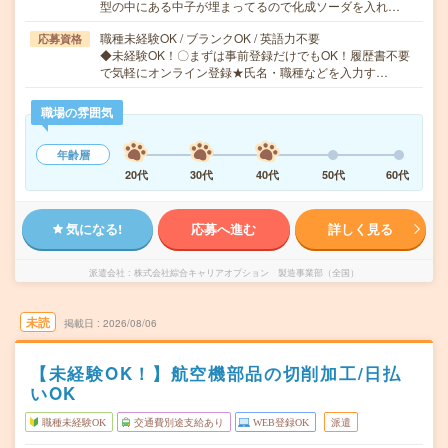
型の中にある中子が埋まってるので化成ソーダを入れ…
職種未経験OK / ブランクOK / 英語力不要
応募資格
◆未経験OK！〇まずは事前登録だけでもOK！履歴書不要
で気軽にオンライン登録★氏名・職種などを入力す…
職場の雰囲気
年齢層
20代
30代
40代
50代
60代
気になる!
応募へ進む
詳しく見る
派遣会社
株式会社綜合キャリアオプション 製造事業部（全国）
未読
掲載日
2026/08/06
【未経験OK！】航空機部品の切削加工/日払
いOK
職種未経験OK
交通費別途支給あり
WEB登録OK
派遣