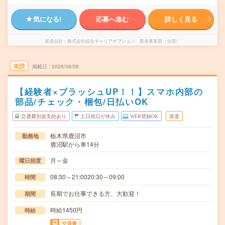
気になる!
応募へ進む
詳しく見る
派遣会社
株式会社綜合キャリアオプション 製造事業部（全国）
未読
掲載日
2026/08/08
【経験者×ブラッシュUP！！】スマホ内部の
部品/チェック・梱包/日払いOK
交通費別途支給あり
土日祝日が休み
WEB登録OK
派遣
栃木県鹿沼市
勤務地
鹿沼駅から車14分
月～金
曜日頻度
08:30～21:0020:30～09:00
時間
長期でお仕事できる方、大歓迎！
期間
時給1450円
時給
交通費