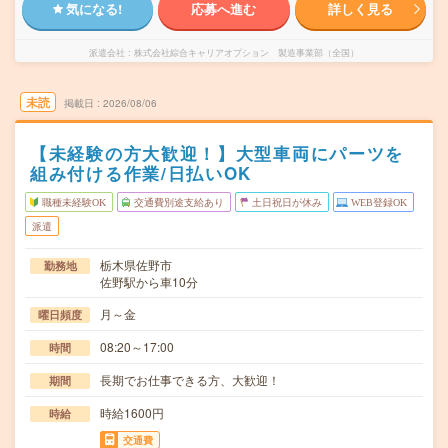
気になる!
応募へ進む
詳しく見る
派遣会社
株式会社綜合キャリアオプション 製造事業部（全国）
未読
掲載日
2026/08/06
【未経験の方大歓迎！】大型車両にパーツを
組み付ける作業/日払いOK
職種未経験OK
交通費別途支給あり
土日祝日が休み
WEB登録OK
派遣
栃木県佐野市
勤務地
佐野駅から車10分
月～金
曜日頻度
08:20～17:00
時間
長期でお仕事できる方、大歓迎！
期間
時給1600円
時給
交通費