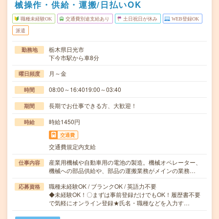
械操作・供給・運搬/日払いOK
職種未経験OK
交通費別途支給あり
土日祝日が休み
WEB登録OK
派遣
栃木県日光市
勤務地
下今市駅から車8分
月～金
曜日頻度
08:00～16:4019:00～03:40
時間
長期でお仕事できる方、大歓迎！
期間
時給1450円
時給
交通費
交通費規定内支給
産業用機械や自動車用の電池の製造。機械オペレーター、
仕事内容
機械への部品供給や、部品の運搬業務がメインの業務…
職種未経験OK / ブランクOK / 英語力不要
応募資格
◆未経験OK！〇まずは事前登録だけでもOK！履歴書不要
で気軽にオンライン登録★氏名・職種などを入力す…