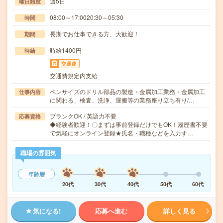
週5日
曜日頻度
08:00～17:0020:30～05:30
時間
長期でお仕事できる方、大歓迎！
期間
時給1400円
時給
交通費
交通費規定内支給
ペンサイズのドリル部品の製造・金属加工業務・金属加工
仕事内容
に関わる、検査、洗浄、運搬等の業務座り立ち有り/…
ブランクOK / 英語力不要
応募資格
◆経験者歓迎！〇まずは事前登録だけでもOK！履歴書不要
で気軽にオンライン登録★氏名・職種などを入力す…
職場の雰囲気
年齢層
20代
30代
40代
50代
60代
気になる!
応募へ進む
詳しく見る