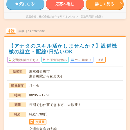
気になる!
応募へ進む
詳しく見る
派遣会社
株式会社綜合キャリアオプション 製造事業部（全国）
未読
掲載日
2026/08/06
【アナタのスキル活かしませんか？】設備機
械の組立・配線/日払いOK
交通費別途支給あり
土日祝日が休み
WEB登録OK
派遣
東京都青梅市
勤務地
東青梅駅から徒歩3分
月～金
曜日頻度
08:35～17:20
時間
長期でお仕事できる方、大歓迎！
期間
時給1700円
時給
交通費
交通費規定内支給