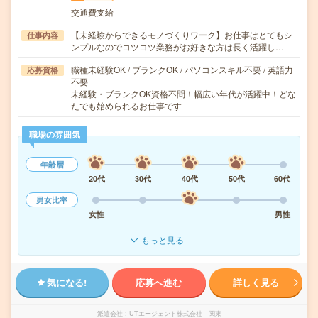
交通費支給
【未経験からできるモノづくりワーク】お仕事はとてもシ
仕事内容
ンプルなのでコツコツ業務がお好きな方は長く活躍し…
職種未経験OK / ブランクOK / パソコンスキル不要 / 英語力
応募資格
不要
未経験・ブランクOK資格不問！幅広い年代が活躍中！どな
たでも始められるお仕事です
職場の雰囲気
年齢層
20代
30代
40代
50代
60代
男女比率
女性
男性
もっと見る
気になる!
応募へ進む
詳しく見る
派遣会社
UTエージェント株式会社 関東