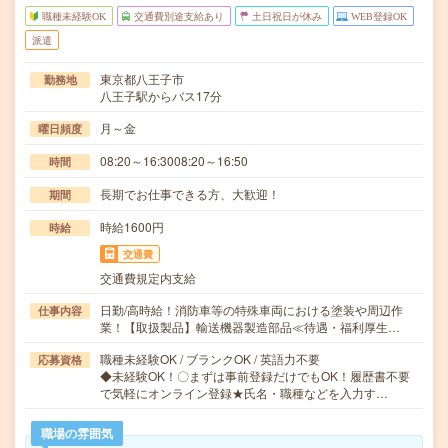
職種未経験OK
交通費別途支給あり
土日祝日が休み
WEB登録OK
派遣
東京都八王子市
勤務地
八王子駅からバス17分
月～金
曜日頻度
08:20～16:3008:20～16:50
時間
長期でお仕事できる方、大歓迎！
期間
時給1600円
時給
交通費
交通費規定内支給
日勤/高時給！消防車等の特殊車両における塗装や周辺作
仕事内容
業！【取扱製品】輸送機器製造部品≪待遇・福利厚生…
職種未経験OK / ブランクOK / 英語力不要
応募資格
◆未経験OK！〇まずは事前登録だけでもOK！履歴書不要
で気軽にオンライン登録★氏名・職種などを入力す…
職場の雰囲気