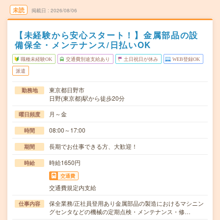
未読
掲載日
2026/08/06
【未経験から安心スタート！】金属部品の設
備保全・メンテナンス/日払いOK
職種未経験OK
交通費別途支給あり
土日祝日が休み
WEB登録OK
派遣
東京都日野市
勤務地
日野(東京都)駅から徒歩20分
月～金
曜日頻度
08:00～17:00
時間
長期でお仕事できる方、大歓迎！
期間
時給1650円
時給
交通費
交通費規定内支給
保全業務/正社員登用あり金属部品の製造におけるマシニン
仕事内容
グセンタなどの機械の定期点検・メンテナンス・修…