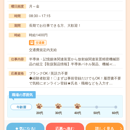
月～金
曜日頻度
08:30～17:15
時間
長期でお仕事できる方、大歓迎！
期間
時給1400円
時給
交通費
交通費規定内支給
半導体・記憶媒体関連装置から放射線関連装置精密機械部
仕事内容
品の組立【取扱製品情報】半導体パネル製品、機械≪…
ブランクOK / 英語力不要
応募資格
◆経験者歓迎！〇まずは事前登録だけでもOK！履歴書不要
で気軽にオンライン登録★氏名・職種などを入力す…
職場の雰囲気
年齢層
20代
30代
40代
50代
60代
気になる!
応募へ進む
詳しく見る