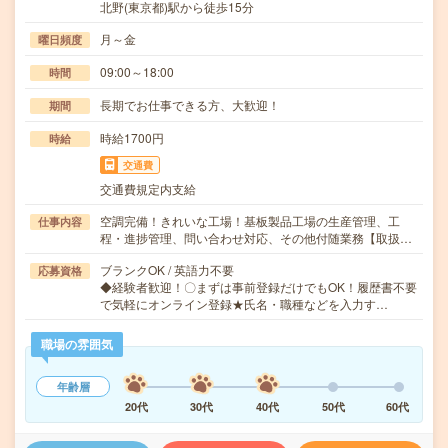
北野(東京都)駅から徒歩15分
月～金
曜日頻度
09:00～18:00
時間
長期でお仕事できる方、大歓迎！
期間
時給1700円
時給
交通費
交通費規定内支給
空調完備！きれいな工場！基板製品工場の生産管理、工
仕事内容
程・進捗管理、問い合わせ対応、その他付随業務【取扱…
ブランクOK / 英語力不要
応募資格
◆経験者歓迎！〇まずは事前登録だけでもOK！履歴書不要
で気軽にオンライン登録★氏名・職種などを入力す…
職場の雰囲気
年齢層
20代
30代
40代
50代
60代