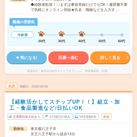
◆経験者歓迎！〇まずは事前登録だけでもOK！履歴書不要
で気軽にオンライン登録★氏名・職種などを入力す…
職場の雰囲気
年齢層
20代
30代
40代
50代
60代
気になる!
応募へ進む
詳しく見る
派遣会社
株式会社綜合キャリアオプション 製造事業部（全国）
未読
掲載日
2026/08/06
【経験活かしてステップUP！！】組立・加
工・食品製造など/日払いOK
交通費別途支給あり
土日祝日が休み
WEB登録OK
派遣
東京都八王子市
勤務地
京王八王子駅から徒歩13分