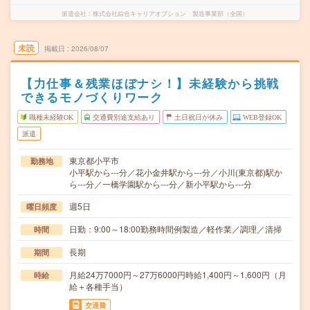
派遣会社
株式会社綜合キャリアオプション 製造事業部（全国）
未読
掲載日
2026/08/07
【力仕事＆残業ほぼナシ！】未経験から挑戦
できるモノづくりワーク
職種未経験OK
交通費別途支給あり
土日祝日が休み
WEB登録OK
派遣
東京都小平市
勤務地
小平駅から---分／花小金井駅から---分／小川(東京都)駅か
ら---分／一橋学園駅から---分／新小平駅から---分
週5日
曜日頻度
日勤：9:00～18:00勤務時間例製造／軽作業／調理／清掃
時間
長期
期間
月給24万7000円～27万6000円時給1,400円～1,600円（月
時給
給＋各種手当）
交通費