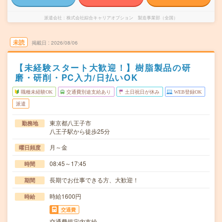
派遣会社
株式会社綜合キャリアオプション 製造事業部（全国）
未読
掲載日
2026/08/06
【未経験スタート大歓迎！】樹脂製品の研
磨・研削・PC入力/日払いOK
職種未経験OK
交通費別途支給あり
土日祝日が休み
WEB登録OK
派遣
東京都八王子市
勤務地
八王子駅から徒歩25分
月～金
曜日頻度
08:45～17:45
時間
長期でお仕事できる方、大歓迎！
期間
時給1600円
時給
交通費
交通費規定内支給