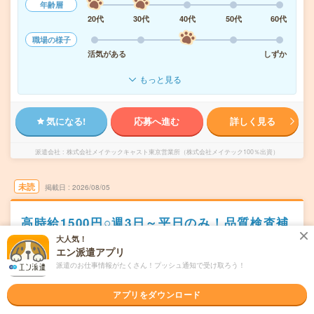
年齢層
20代
30代
40代
50代
60代
職場の様子
活気がある
しずか
もっと見る
気になる!
応募へ進む
詳しく見る
派遣会社
株式会社メイテックキャスト東京営業所（株式会社メイテック100％出資）
未読
掲載日
2026/08/05
高時給1500円○週3日～平日のみ！品質検査補
助○未経験歓迎_H139724
大人気！
エン派遣アプリ
職種未経験OK
交通費別途支給あり
土日祝日が休み
残業なし
派遣のお仕事情報がたくさん！プッシュ通知で受け取ろう！
WEB登録OK
派遣
アプリをダウンロード
東京都大田区
勤務地
品川駅からバス20分