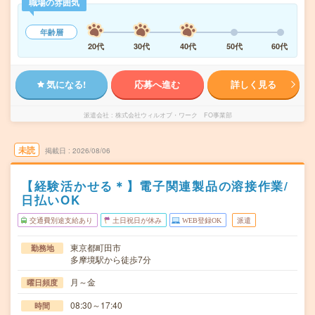
職場の雰囲気
年齢層
20代
30代
40代
50代
60代
気になる!
応募へ進む
詳しく見る
派遣会社
株式会社ウィルオブ・ワーク FO事業部
未読
掲載日
2026/08/06
【経験活かせる＊】電子関連製品の溶接作業/
日払いOK
交通費別途支給あり
土日祝日が休み
WEB登録OK
派遣
東京都町田市
勤務地
多摩境駅から徒歩7分
月～金
曜日頻度
08:30～17:40
時間