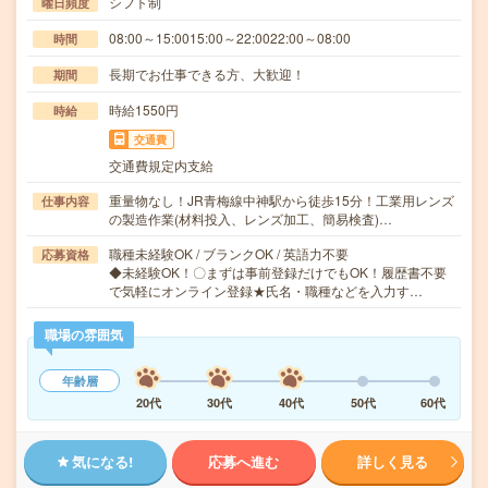
シフト制
曜日頻度
08:00～15:0015:00～22:0022:00～08:00
時間
長期でお仕事できる方、大歓迎！
期間
時給1550円
時給
交通費
交通費規定内支給
重量物なし！JR青梅線中神駅から徒歩15分！工業用レンズ
仕事内容
の製造作業(材料投入、レンズ加工、簡易検査)…
職種未経験OK / ブランクOK / 英語力不要
応募資格
◆未経験OK！〇まずは事前登録だけでもOK！履歴書不要
で気軽にオンライン登録★氏名・職種などを入力す…
職場の雰囲気
年齢層
20代
30代
40代
50代
60代
気になる!
応募へ進む
詳しく見る