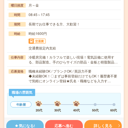
月～金
曜日頻度
08:45～17:45
時間
長期でお仕事できる方、大歓迎！
期間
時給1600円
時給
交通費
交通費規定内支給
冷暖房完備！カラフルで楽しい現場！電気設備に使用す
仕事内容
る、部品製造。手のひらサイズの部品・金板と樹脂製品…
職種未経験OK / ブランクOK / 英語力不要
応募資格
◆未経験OK！〇まずは事前登録だけでもOK！履歴書不要
で気軽にオンライン登録★氏名・職種などを入力す…
職場の雰囲気
年齢層
20代
30代
40代
50代
60代
気になる!
応募へ進む
詳しく見る