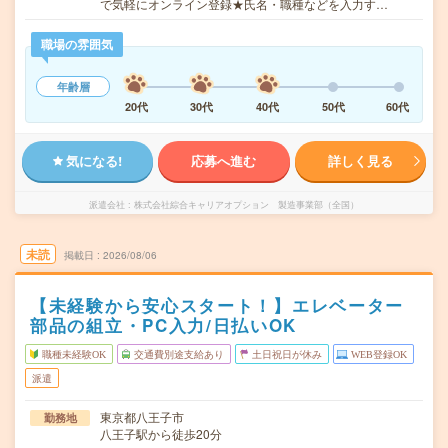
で気軽にオンライン登録★氏名・職種などを入力す…
職場の雰囲気
年齢層
20代
30代
40代
50代
60代
気になる!
応募へ進む
詳しく見る
派遣会社
株式会社綜合キャリアオプション 製造事業部（全国）
未読
掲載日
2026/08/06
【未経験から安心スタート！】エレベーター
部品の組立・PC入力/日払いOK
職種未経験OK
交通費別途支給あり
土日祝日が休み
WEB登録OK
派遣
東京都八王子市
勤務地
八王子駅から徒歩20分