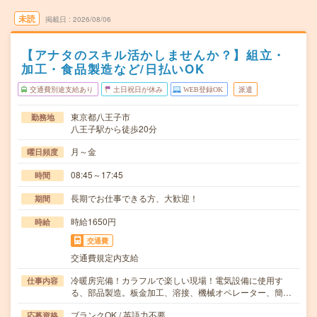
未読
掲載日
2026/08/06
【アナタのスキル活かしませんか？】組立・
加工・食品製造など/日払いOK
交通費別途支給あり
土日祝日が休み
WEB登録OK
派遣
東京都八王子市
勤務地
八王子駅から徒歩20分
月～金
曜日頻度
08:45～17:45
時間
長期でお仕事できる方、大歓迎！
期間
時給1650円
時給
交通費
交通費規定内支給
冷暖房完備！カラフルで楽しい現場！電気設備に使用す
仕事内容
る、部品製造。板金加工、溶接、機械オペレーター、簡…
ブランクOK / 英語力不要
応募資格