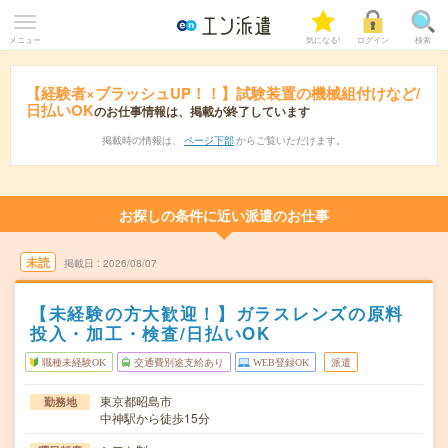
メニュー
気になる!
ログイン
検索
【経験者×ブラッシュUP！！】試験装置の機械組付けなど/
日払いOK
のお仕事情報は、掲載が終了しています
掲載時の情報は、
ページ下部
からご覧いただけます。
お探しの条件に近い派遣のお仕事
未読
掲載日
2026/08/07
【未経験の方大歓迎！】ガラスレンズの原料
投入・加工・検査/日払いOK
職種未経験OK
交通費別途支給あり
WEB登録OK
派遣
東京都昭島市
勤務地
中神駅から徒歩15分