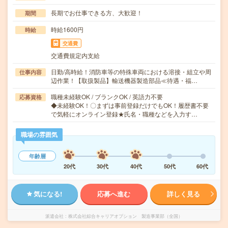
長期でお仕事できる方、大歓迎！
期間
時給1600円
時給
交通費
交通費規定内支給
日勤/高時給！消防車等の特殊車両における溶接・組立や周
仕事内容
辺作業！【取扱製品】輸送機器製造部品≪待遇・福…
職種未経験OK / ブランクOK / 英語力不要
応募資格
◆未経験OK！〇まずは事前登録だけでもOK！履歴書不要
で気軽にオンライン登録★氏名・職種などを入力す…
職場の雰囲気
年齢層
20代
30代
40代
50代
60代
気になる!
応募へ進む
詳しく見る
派遣会社
株式会社綜合キャリアオプション 製造事業部（全国）