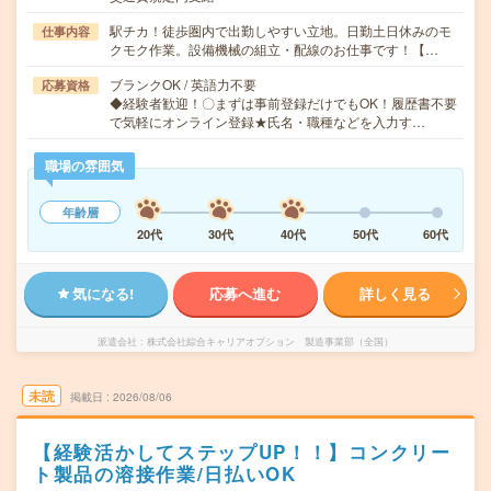
駅チカ！徒歩圏内で出勤しやすい立地。日勤土日休みのモ
仕事内容
クモク作業。設備機械の組立・配線のお仕事です！【…
ブランクOK / 英語力不要
応募資格
◆経験者歓迎！〇まずは事前登録だけでもOK！履歴書不要
で気軽にオンライン登録★氏名・職種などを入力す…
職場の雰囲気
年齢層
20代
30代
40代
50代
60代
気になる!
応募へ進む
詳しく見る
派遣会社
株式会社綜合キャリアオプション 製造事業部（全国）
未読
掲載日
2026/08/06
【経験活かしてステップUP！！】コンクリー
ト製品の溶接作業/日払いOK