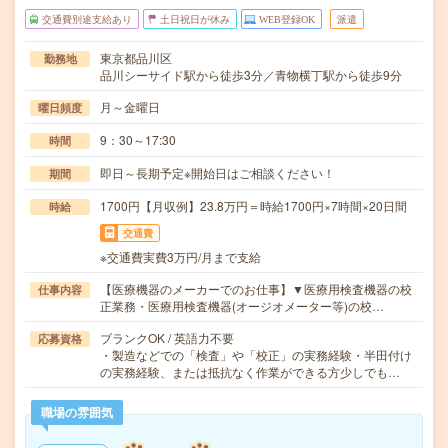
交通費別途支給あり
土日祝日が休み
WEB登録OK
派遣
東京都品川区
勤務地
品川シーサイド駅から徒歩3分／青物横丁駅から徒歩9分
月～金曜日
曜日頻度
9：30～17:30
時間
即日～長期予定※開始日はご相談ください！
期間
1700円【月収例】23.8万円＝時給1700円×7時間×20日間
時給
交通費
※交通費実費3万円/月まで支給
【医療機器のメーカーでのお仕事】▼医療用検査機器の校
仕事内容
正業務・医療用検査機器(オージオメーター等)の校…
ブランクOK / 英語力不要
応募資格
・製造などでの「検査」や「校正」の実務経験・半田付け
の実務経験、または抵抗なく作業ができる方少しでも…
職場の雰囲気