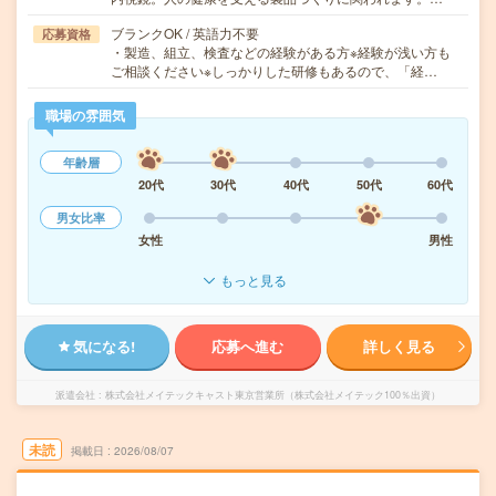
ブランクOK / 英語力不要
応募資格
・製造、組立、検査などの経験がある方※経験が浅い方も
ご相談ください※しっかりした研修もあるので、「経…
職場の雰囲気
年齢層
20代
30代
40代
50代
60代
男女比率
女性
男性
もっと見る
気になる!
応募へ進む
詳しく見る
派遣会社
株式会社メイテックキャスト東京営業所（株式会社メイテック100％出資）
未読
掲載日
2026/08/07