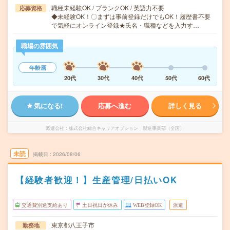
職種未経験OK / ブランクOK / 英語力不要
応募資格
◆未経験OK！〇まずは事前登録だけでもOK！履歴書不要
で気軽にオンライン登録★氏名・職種などを入力す…
職場の雰囲気
年齢層
20代
30代
40代
50代
60代
気になる!
応募へ進む
詳しく見る
派遣会社
株式会社綜合キャリアオプション 製造事業部（全国）
未読
掲載日
2026/08/06
【経験者歓迎！】生産管理/日払いOK
交通費別途支給あり
土日祝日が休み
WEB登録OK
派遣
東京都八王子市
勤務地