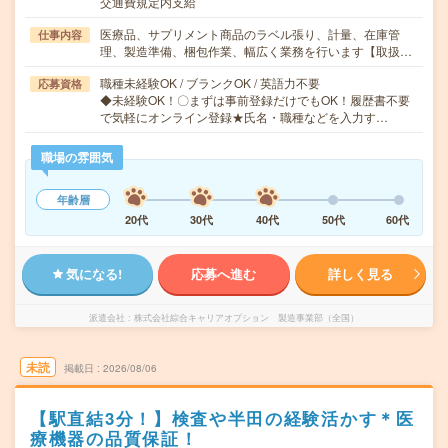
交通費規定内支給
医療品、サプリメント商品のラベル張り、計量、在庫管
仕事内容
理、製造準備、梱包作業、幅広く業務を行います【取扱…
職種未経験OK / ブランクOK / 英語力不要
応募資格
◆未経験OK！〇まずは事前登録だけでもOK！履歴書不要
で気軽にオンライン登録★氏名・職種などを入力す…
職場の雰囲気
年齢層
20代
30代
40代
50代
60代
気になる!
応募へ進む
詳しく見る
派遣会社
株式会社綜合キャリアオプション 製造事業部（全国）
未読
掲載日
2026/08/06
【駅直結3分！】検査や半田の経験活かす＊医
療機器の品質保証！