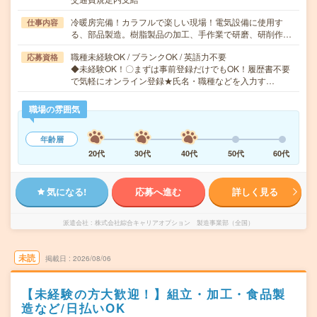
冷暖房完備！カラフルで楽しい現場！電気設備に使用す
仕事内容
る、部品製造。樹脂製品の加工、手作業で研磨、研削作…
職種未経験OK / ブランクOK / 英語力不要
応募資格
◆未経験OK！〇まずは事前登録だけでもOK！履歴書不要
で気軽にオンライン登録★氏名・職種などを入力す…
職場の雰囲気
年齢層
20代
30代
40代
50代
60代
気になる!
応募へ進む
詳しく見る
派遣会社
株式会社綜合キャリアオプション 製造事業部（全国）
未読
掲載日
2026/08/06
【未経験の方大歓迎！】組立・加工・食品製
造など/日払いOK