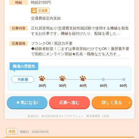
時給2100円
時給
交通費
交通費規定内支給
正社員登用あり/交通費支給性能試験で使用する機械を製造
仕事内容
するお仕事です。機械を組付けたり、配線を通した…
ブランクOK / 英語力不要
応募資格
◆経験者歓迎！〇まずは事前登録だけでもOK！履歴書不要
で気軽にオンライン登録★氏名・職種などを入力す…
職場の雰囲気
年齢層
20代
30代
40代
50代
60代
気になる!
応募へ進む
詳しく見る
派遣会社
株式会社綜合キャリアオプション 製造事業部（全国）
未読
掲載日
2026/08/06