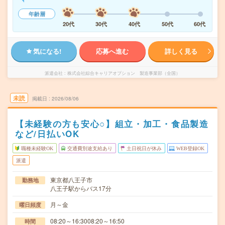
年齢層
20代
30代
40代
50代
60代
気になる!
応募へ進む
詳しく見る
派遣会社
株式会社綜合キャリアオプション 製造事業部（全国）
未読
掲載日
2026/08/06
【未経験の方も安心○】組立・加工・食品製造
など/日払いOK
職種未経験OK
交通費別途支給あり
土日祝日が休み
WEB登録OK
派遣
東京都八王子市
勤務地
八王子駅からバス17分
月～金
曜日頻度
08:20～16:3008:20～16:50
時間