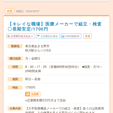
未読
掲載日
2026/08/07
【キレイな職場】医療メーカーで組立・検査
〇長期安定/1700円
交通費別途支給あり
土日祝日が休み
WEB登録OK
派遣
東京都あきる野市
勤務地
秋川駅からバス5分
月～金曜日
曜日頻度
8：40～17：25 （実働8時間/休憩45分） ■残業：月10～
時間
20時間未満
即日～長期
期間
1700円
時給
交通費
※交通費実費3万円/月まで支給
【大手医療機器メーカーでの組立・検査】扱うのは医療用
仕事内容
内視鏡。人の健康を支える製品づくりに関われます。…