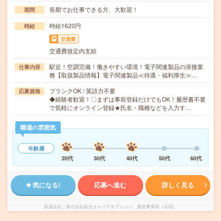
長期でお仕事できる方、大歓迎！
期間
時給1620円
時給
交通費
交通費規定内支給
駅近！空調完備！働きやすい環境！電子関連製品の溶接業
仕事内容
務【取扱製品情報】電子関連製品≪待遇・福利厚生≫…
ブランクOK / 英語力不要
応募資格
◆経験者歓迎！〇まずは事前登録だけでもOK！履歴書不要
で気軽にオンライン登録★氏名・職種などを入力す…
職場の雰囲気
年齢層
20代
30代
40代
50代
60代
気になる!
応募へ進む
詳しく見る
派遣会社
株式会社綜合キャリアオプション 製造事業部（全国）