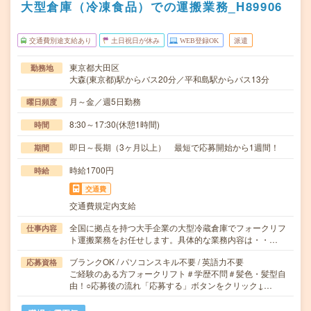
大型倉庫（冷凍食品）での運搬業務_H89906
交通費別途支給あり
土日祝日が休み
WEB登録OK
派遣
東京都大田区
勤務地
大森(東京都)駅からバス20分／平和島駅からバス13分
月～金／週5日勤務
曜日頻度
8:30～17:30(休憩1時間)
時間
即日～長期（3ヶ月以上） 最短で応募開始から1週間！
期間
時給1700円
時給
交通費
交通費規定内支給
全国に拠点を持つ大手企業の大型冷蔵倉庫でフォークリフ
仕事内容
ト運搬業務をお任せします。具体的な業務内容は・・…
ブランクOK / パソコンスキル不要 / 英語力不要
応募資格
ご経験のある方フォークリフト＃学歴不問＃髪色・髪型自
由！○応募後の流れ「応募する」ボタンをクリック↓…