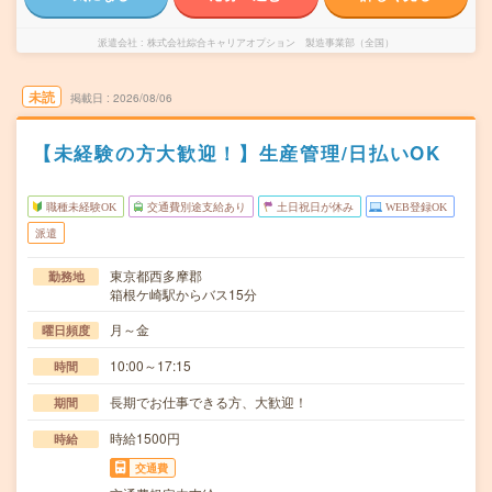
派遣会社
株式会社綜合キャリアオプション 製造事業部（全国）
未読
掲載日
2026/08/06
【未経験の方大歓迎！】生産管理/日払いOK
職種未経験OK
交通費別途支給あり
土日祝日が休み
WEB登録OK
派遣
東京都西多摩郡
勤務地
箱根ケ崎駅からバス15分
月～金
曜日頻度
10:00～17:15
時間
長期でお仕事できる方、大歓迎！
期間
時給1500円
時給
交通費