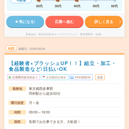
年齢層
20代
30代
40代
50代
60代
気になる!
応募へ進む
詳しく見る
派遣会社
株式会社綜合キャリアオプション 製造事業部（全国）
未読
掲載日
2026/08/06
【経験者×ブラッシュUP！！】組立・加工・
食品製造など/日払いOK
交通費別途支給あり
土日祝日が休み
WEB登録OK
派遣
東京都西多摩郡
勤務地
羽村駅から徒歩32分
月～金
曜日頻度
09:00～18:00
時間
長期でお仕事できる方、大歓迎！
期間