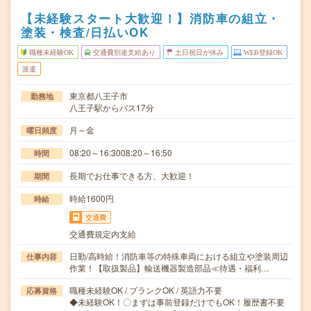
【未経験スタート大歓迎！】消防車の組立・
塗装・検査/日払いOK
職種未経験OK
交通費別途支給あり
土日祝日が休み
WEB登録OK
派遣
東京都八王子市
勤務地
八王子駅からバス17分
月～金
曜日頻度
08:20～16:3008:20～16:50
時間
長期でお仕事できる方、大歓迎！
期間
時給1600円
時給
交通費
交通費規定内支給
日勤/高時給！消防車等の特殊車両における組立や塗装周辺
仕事内容
作業！【取扱製品】輸送機器製造部品≪待遇・福利…
職種未経験OK / ブランクOK / 英語力不要
応募資格
◆未経験OK！〇まずは事前登録だけでもOK！履歴書不要