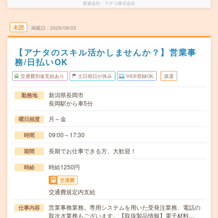
派遣会社
アデコ株式会社
未読
掲載日
2026/08/05
【アナタのスキル活かしませんか？】営業事
務/日払いOK
交通費別途支給あり
土日祝日が休み
WEB登録OK
派遣
新潟県長岡市
勤務地
長岡駅から車5分
月～金
曜日頻度
09:00～17:30
時間
長期でお仕事できる方、大歓迎！
期間
時給1250円
時給
交通費
交通費規定内支給
営業事務業務。専用システムを用いた受発注業務、電話の
仕事内容
取次ぎ業務もございます。【取扱製品情報】電子材料…