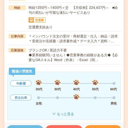
時給1350円～1400円＋交 【月収例】224,437円～ ■給
時給
与の前払いが可能な速払いサービスあり
交通費
交通費支給あり
＊インバウンド注文の受付・商材選定・仕入・納品・請求
仕事内容
＊受発注や見積書・請求書作成＊データ入力＊資料・…
ブランクOK / 英語力不要
応募資格
◆業界経験問いません！◆営業事務の経験がある方◆【必
要なOAスキル】Word（作表）・Excel（関…
職場の雰囲気
年齢層
20代
30代
40代
50代
60代
男女比率
女性
男性
もっと見る