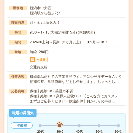
新潟市中央区
勤務地
新潟駅から徒歩7分
月～金※土日休み！
曜日頻度
9:00～17:15(実働:7時間15分) (休憩60分)
時間
2026/9/上旬～長期（3カ月以上） ★9月～OK！
期間
時給1280円
時給
交通費
交通費支給
機械部品商社での営業事務です。主に受発注データ入力や
仕事内容
納期調整、見積依頼などをお任せします。ちょっとし…
職種未経験OK / 英語力不要
応募資格
職種未経験OK！業界未経験OK！【こんな方におススメ！
まずはご応募ください／歓迎条件】何かしらの事務…
職場の雰囲気
年齢層
20代
30代
40代
50代
60代