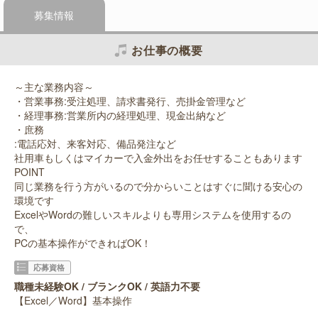
募集情報
お仕事の概要
～主な業務内容～
・営業事務:受注処理、請求書発行、売掛金管理など
・経理事務:営業所内の経理処理、現金出納など
・庶務
:電話応対、来客対応、備品発注など
社用車もしくはマイカーで入金外出をお任せすることもあります
POINT
同じ業務を行う方がいるので分からいことはすぐに聞ける安心の
環境です
ExcelやWordの難しいスキルよりも専用システムを使用するの
で、
PCの基本操作ができればOK！
応募資格
職種未経験OK / ブランクOK / 英語力不要
【Excel／Word】基本操作