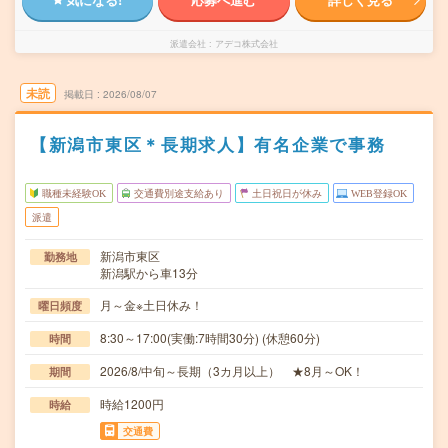
派遣会社
アデコ株式会社
未読
掲載日
2026/08/07
【新潟市東区＊長期求人】有名企業で事務
職種未経験OK
交通費別途支給あり
土日祝日が休み
WEB登録OK
派遣
新潟市東区
勤務地
新潟駅から車13分
月～金※土日休み！
曜日頻度
8:30～17:00(実働:7時間30分) (休憩60分)
時間
2026/8/中旬～長期（3カ月以上） ★8月～OK！
期間
時給1200円
時給
交通費