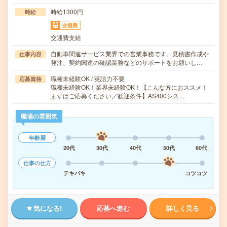
時給1300円
時給
交通費
交通費支給
自動車関連サービス業界での営業事務です。見積書作成や
仕事内容
発注、契約関連の確認業務などのサポートをお願いし…
職種未経験OK / 英語力不要
応募資格
職種未経験OK！業界未経験OK！【こんな方におススメ！
まずはご応募ください／歓迎条件】AS400シス…
職場の雰囲気
年齢層
20代
30代
40代
50代
60代
仕事の仕方
テキパキ
コツコツ
気になる!
応募へ進む
詳しく見る