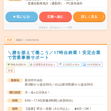
・普通自動車免許（通勤用）・PC基本操作
気になる!
応募へ進む
詳しく見る
派遣会社
株式会社グレート長野
未読
掲載日
2026/08/06
＼腰を据えて働こう／17時台終業！安定企業
で営業事務サポート
職種未経験OK
交通費別途支給あり
土日祝日が休み
WEB登録OK
派遣
新潟市中央区
勤務地
新潟駅から徒歩26分／白山(新潟県)駅から徒歩26分
月～金※土日休み！
曜日頻度
9:00～17:45(実働:8時間) (休憩45分)
時間
【急募】即日～長期（3カ月以上） ★8月～OK！
期間