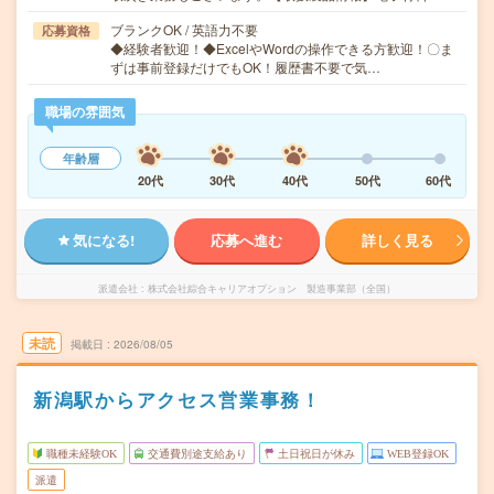
ブランクOK / 英語力不要
応募資格
◆経験者歓迎！◆ExcelやWordの操作できる方歓迎！〇ま
ずは事前登録だけでもOK！履歴書不要で気…
職場の雰囲気
年齢層
20代
30代
40代
50代
60代
気になる!
応募へ進む
詳しく見る
派遣会社
株式会社綜合キャリアオプション 製造事業部（全国）
未読
掲載日
2026/08/05
新潟駅からアクセス営業事務！
職種未経験OK
交通費別途支給あり
土日祝日が休み
WEB登録OK
派遣