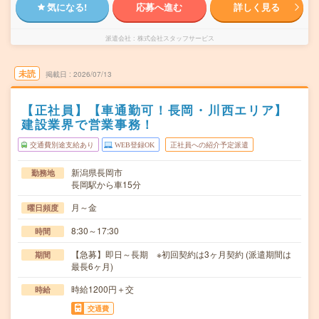
気になる!
応募へ進む
詳しく見る
派遣会社
株式会社スタッフサービス
未読
掲載日
2026/07/13
【正社員】【車通勤可！長岡・川西エリア】
建設業界で営業事務！
交通費別途支給あり
WEB登録OK
正社員への紹介予定派遣
新潟県長岡市
勤務地
長岡駅から車15分
月～金
曜日頻度
8:30～17:30
時間
【急募】即日～長期 ※初回契約は3ヶ月契約 (派遣期間は
期間
最長6ヶ月)
時給1200円＋交
時給
交通費