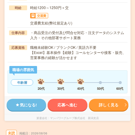
時給1200～1250円＋交
時給
交通費
交通費支給(弊社規定あり)
・商品受注の受付及び問合せ対応・注文データのシステム
仕事内容
入力・その他部署サポート業務
職種未経験OK / ブランクOK / 英語力不要
応募資格
【Excel】基本操作【経験】コールセンターや接客・販売、
営業事務の経験が活かせます
職場の雰囲気
年齢層
20代
30代
40代
50代
60代
気になる!
応募へ進む
詳しく見る
派遣会社
マンパワーグループ株式会社 新潟支店
未読
掲載日
2026/08/06