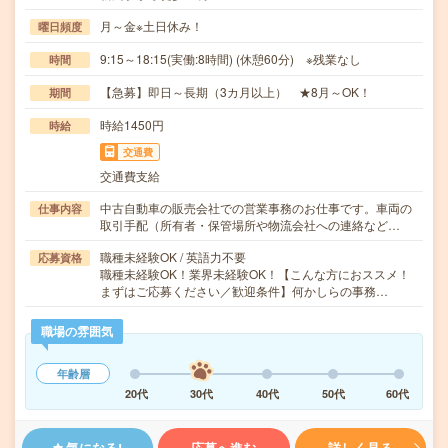
月～金※土日休み！
曜日頻度
9:15～18:15(実働:8時間) (休憩60分) ※残業なし
時間
【急募】即日～長期（3カ月以上） ★8月～OK！
期間
時給1450円
時給
交通費
交通費支給
中古自動車の販売会社での営業事務のお仕事です。車両の
仕事内容
取引手配（所有者・保管場所や物流会社への連絡など…
職種未経験OK / 英語力不要
応募資格
職種未経験OK！業界未経験OK！【こんな方におススメ！
まずはご応募ください／歓迎条件】何かしらの事務…
職場の雰囲気
年齢層
20代
30代
40代
50代
60代
気になる!
応募へ進む
詳しく見る