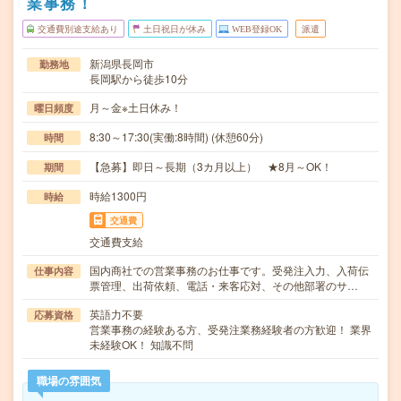
業事務！
交通費別途支給あり
土日祝日が休み
WEB登録OK
派遣
新潟県長岡市
勤務地
長岡駅から徒歩10分
月～金※土日休み！
曜日頻度
8:30～17:30(実働:8時間) (休憩60分)
時間
【急募】即日～長期（3カ月以上） ★8月～OK！
期間
時給1300円
時給
交通費
交通費支給
国内商社での営業事務のお仕事です。受発注入力、入荷伝
仕事内容
票管理、出荷依頼、電話・来客応対、その他部署のサ…
英語力不要
応募資格
営業事務の経験ある方、受発注業務経験者の方歓迎！ 業界
未経験OK！ 知識不問
職場の雰囲気