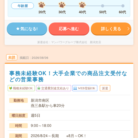
年齢層
20代
30代
40代
50代
60代
気になる!
応募へ進む
詳しく見る
派遣会社
マンパワーグループ株式会社 新潟支店
未読
掲載日
2026/08/06
事務未経験OK！大手企業での商品注文受付な
どの営業事務
職種未経験OK
交通費別途支給あり
WEB登録OK
派遣
新潟市南区
勤務地
燕三条駅から車20分
週5日
曜日頻度
9:00～18:00
時間
2026/8/24～長期 ※8月～OK！
期間