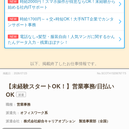
時給2000円！スマホ操作が得意ならOK！未経験から
NEW
始める社内ITサポート
時給1700円～＋交×時短OK！大手NTT企業でカンタ
NEW
ンサポート事務
電話なし×髪型・服装自由！人気マンガに関するかん
NEW
たんデータ入力・残業ほぼナシ！
以下、掲載終了したお仕事情報です。
掲載日
2026/07/23
No.SCOTH15206767-T5
【未経験スタートOK！】営業事務/日払い
OK
派遣
職種
営業事務
派遣先
オフィスワーク系
派遣会社
株式会社綜合キャリアオプション 製造事業部（全国）