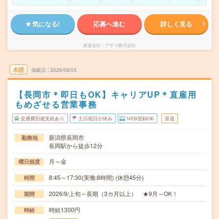
気になる!
応募へ進む
詳しく見る
派遣会社
アデコ株式会社
未読
掲載日
2026/08/05
【長岡市＊即日もOK】キャリアUP＊直雇用
もめざせる営業事務
交通費別途支給あり
土日祝日が休み
WEB登録OK
派遣
新潟県長岡市
勤務地
長岡駅から徒歩12分
月～金
曜日頻度
8:45～17:30(実働:8時間) (休憩45分)
時間
2026/9/上旬～長期（3カ月以上） ★9月～OK！
期間
時給1300円
時給