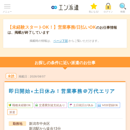
メニュー
気になる!
ログイン
検索
【未経験スタートOK！】営業事務/日払いOK
のお仕事情報
は、掲載が終了しています
掲載時の情報は、
ページ下部
からご覧いただけます。
お探しの条件に近い派遣のお仕事
未読
掲載日
2026/08/07
即日開始×土日休み！営業事務＠万代エリア
職種未経験OK
交通費別途支給あり
土日祝日が休み
WEB登録OK
派遣
新潟市中央区
勤務地
新潟駅から徒歩13分