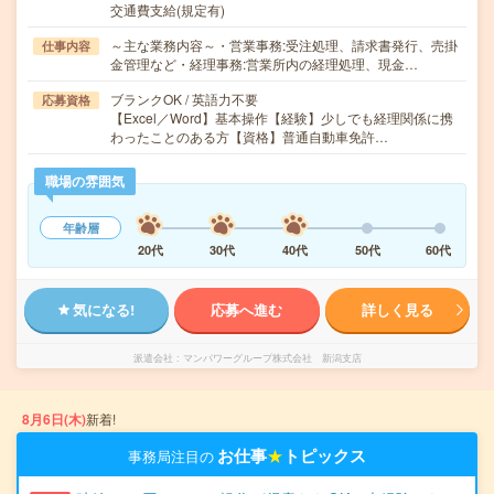
交通費支給(規定有)
～主な業務内容～・営業事務:受注処理、請求書発行、売掛
仕事内容
金管理など・経理事務:営業所内の経理処理、現金…
ブランクOK / 英語力不要
応募資格
【Excel／Word】基本操作【経験】少しでも経理関係に携
わったことのある方【資格】普通自動車免許…
職場の雰囲気
年齢層
20代
30代
40代
50代
60代
気になる!
応募へ進む
詳しく見る
派遣会社
マンパワーグループ株式会社 新潟支店
8月6日(木)
新着!
お仕事
★
トピックス
事務局注目の