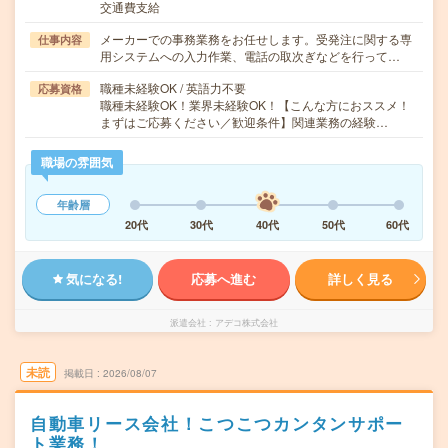
交通費支給
メーカーでの事務業務をお任せします。受発注に関する専
仕事内容
用システムへの入力作業、電話の取次ぎなどを行って…
職種未経験OK / 英語力不要
応募資格
職種未経験OK！業界未経験OK！【こんな方におススメ！
まずはご応募ください／歓迎条件】関連業務の経験…
職場の雰囲気
年齢層
20代
30代
40代
50代
60代
気になる!
応募へ進む
詳しく見る
派遣会社
アデコ株式会社
未読
掲載日
2026/08/07
自動車リース会社！こつこつカンタンサポー
ト業務！