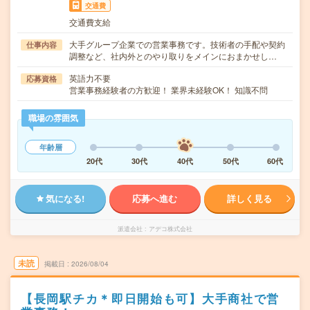
交通費
交通費支給
大手グループ企業での営業事務です。技術者の手配や契約
仕事内容
調整など、社内外とのやり取りをメインにおまかせし…
英語力不要
応募資格
営業事務経験者の方歓迎！ 業界未経験OK！ 知識不問
職場の雰囲気
年齢層
20代
30代
40代
50代
60代
気になる!
応募へ進む
詳しく見る
派遣会社
アデコ株式会社
未読
掲載日
2026/08/04
【長岡駅チカ＊即日開始も可】大手商社で営