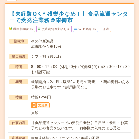
【未経験OK＊残業少なめ！】食品流通センタ
ーで受発注業務＠東御市
職種未経験OK
交通費別途支給あり
WEB登録OK
派遣
その他新潟県
勤務地
滋野駅から車10分
シフト制（週5日）
曜日頻度
8：00～17：00（休憩60分：実働8時間）※8：30～17：30
時間
も相談可能
就業開始～2ヶ月（以降2ヶ月毎の更新） ＊契約更新のある
期間
長期のお仕事です ＊試用期間なし
時給1250円
時給
交通費
支給
【食品流通センターでの受発注業務】日用品・飲料・お菓
仕事内容
子などの食品を扱います。・お客様の依頼による受注…
職種未経験OK / ブランクOK / 英語力不要
応募資格