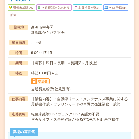
職種未経験OK
交通費別途支給あり
土日祝日が休み
WEB登録OK
派遣
新潟市中央区
勤務地
新潟駅からバス10分
月～金
曜日頻度
9:00～17:45
時間
【急募】即日～長期 ※長期(2ヶ月以上)
期間
時給1300円＋交
時給
交通費
交通費支給(弊社規定有)
【業務内容】・自動車リース・メンテナンス事業に関する
仕事内容
見積書作成・ガソリンカードや車両の発注業務・成約…
職種未経験OK / ブランクOK / 英語力不要
応募資格
何らかオフィス事務経験がある方OAスキル:基本操作
職場の雰囲気