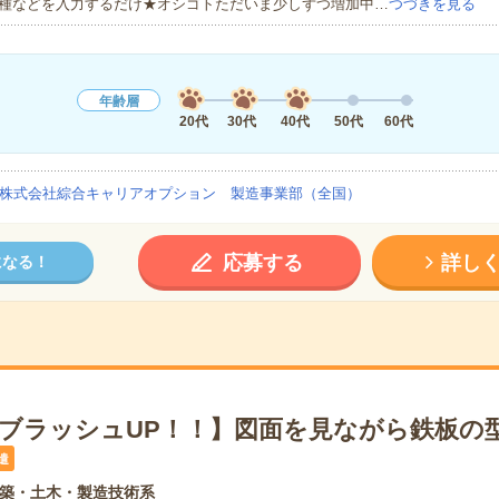
種などを入力するだけ★オシゴトただいま少しずつ増加中…
つづきを見る
年齢層
20代
30代
40代
50代
60代
株式会社綜合キャリアオプション 製造事業部（全国）
応募する
詳し
になる！
×ブラッシュUP！！】図面を見ながら鉄板の型
遣
築・土木・製造技術系