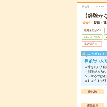
掲載日
2026/08/07
【経験が
製造・建
派遣先
職種未経験OK
40～50代活躍
電話対応なし
ここがポイント
稼ぎたい人
≪稼ぎたい人向
≫制服があるの
ンジするのは不
ましょう！≪収
勤務地
曜日頻度