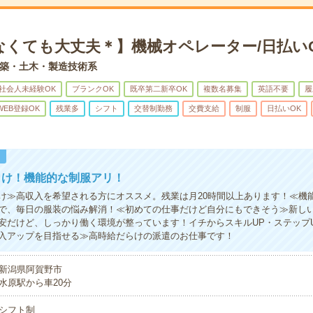
なくても大丈夫＊】機械オペレーター/日払い
築・土木・製造技術系
社会人未経験OK
ブランクOK
既卒第二新卒OK
複数名募集
英語不要
履
WEB登録OK
残業多
シフト
交替制勤務
交費支給
制服
日払いOK
！
向け！機能的な制服アリ！
け≫高収入を希望される方にオススメ。残業は月20時間以上あります！≪機
で、毎日の服装の悩み解消！≪初めての仕事だけど自分にもできそう≫新し
安だけど、しっかり働く環境が整っています！イチからスキルUP・ステップ
入アップを目指せる≫高時給だらけの派遣のお仕事です！
新潟県阿賀野市
水原駅から車20分
シフト制