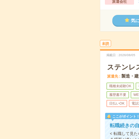
派遣会社
気
未読
掲載日
2026/08/05
ステンレ
製造・建
派遣先
職種未経験OK
履歴書不要
WE
日払いOK
電話
ここがポイント
転職続きの自
< 転職して見