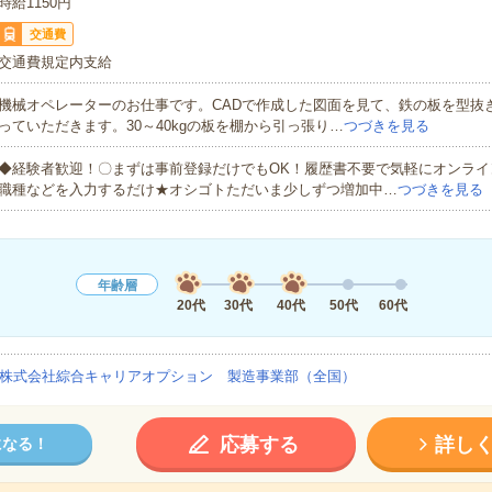
時給1150円
交通費
交通費規定内支給
機械オペレーターのお仕事です。CADで作成した図面を見て、鉄の板を型抜
っていただきます。30～40kgの板を棚から引っ張り…
つづきを見る
◆経験者歓迎！〇まずは事前登録だけでもOK！履歴書不要で気軽にオンライ
職種などを入力するだけ★オシゴトただいま少しずつ増加中…
つづきを見る
年齢層
20代
30代
40代
50代
60代
株式会社綜合キャリアオプション 製造事業部（全国）
応募する
詳し
になる！