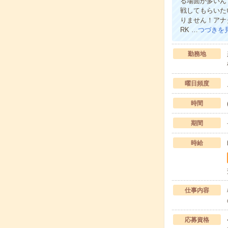
る場面が多いん
戦してもらいた
りません！アナ
RK …
つづきを
勤務地
曜日頻度
時間
期間
時給
仕事内容
応募資格