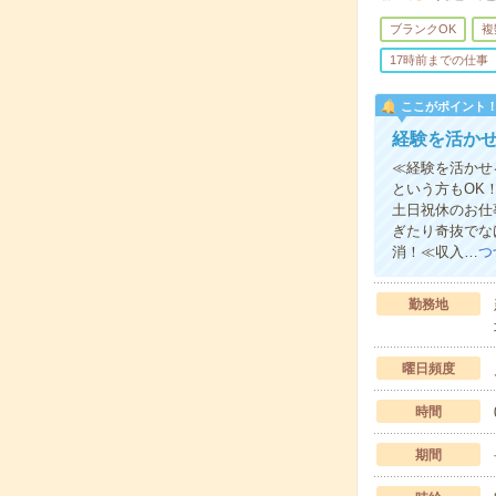
ブランクOK
複
17時前までの仕事
ここがポイント
経験を活か
≪経験を活かせ
という方もOK
土日祝休のお仕
ぎたり奇抜でな
消！≪収入…
つ
勤務地
曜日頻度
時間
期間