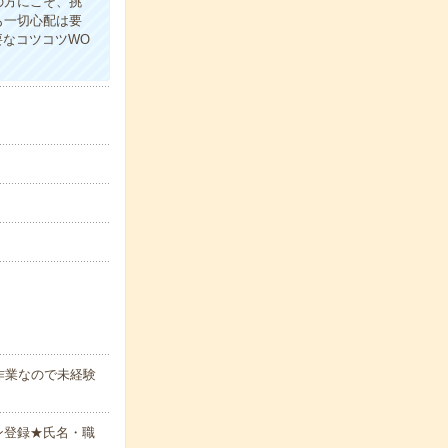
の方にこそ、挑
も一切心配は要
要なコツコツWO
作業なので未経験
ン登録★氏名・職