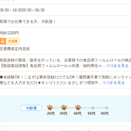
08:30～18:3020:30～06:30
長期でお仕事できる方、大歓迎！
時給1250円
交通費
交通費規定内支給
包装資材の製造・販売を行っている、企業様での食品用フィルムロールの検
【取扱製品情報】食品用フィルムロール≪待遇・福利厚生≫…
つづきを見る
◆未経験OK！〇まずは事前登録だけでもOK！履歴書不要で気軽にオンライ
種などを入力するだけ★オシゴトただいま少しずつ増加中…
つづきを見る
年齢層
20代
30代
40代
50代
60代