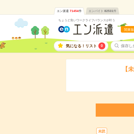
エン派遣
71454
件
エンバイト
82531
件
ちょうど良いワークライフバランスが叶う
関東版
気になる！リスト
0
保存し
【未
未読