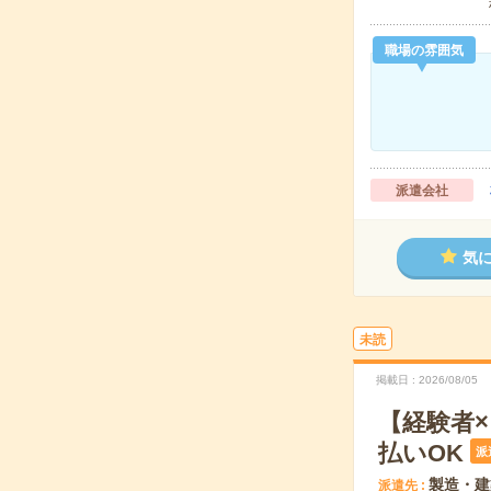
職場の雰囲気
派遣会社
気
未読
掲載日
2026/08/05
【経験者
払いOK
派
製造・建
派遣先