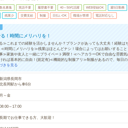
数名募集
英語不要
履歴書不要
40～50代活躍
WEB登録OK
週5日勤務
残業少
交費支給
制服
日払いOK
職場が禁煙
電話対応なし
！
せる！時間にメリハリを！
る≫これまでの経験を活かしませんか？ブランクがあっても大丈夫！経験は
！≪時間にメリハリを≫残業はほとんどナシ！場合によってはお願いすること
事≫家族や友人と一緒にプライベート満喫！≪ヘアカラーOKで自由な雰囲気
ければ基本的に自由！(規定有)≪機能的な制服アリ≫制服があるので、毎日
づきを見る
新潟県長岡市
北長岡駅から車6分
月～金
08:00～17:00
長期でお仕事できる方、大歓迎！