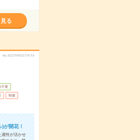
く見る
No.SCOTH553776-T4
語不要
可
制服
)が開花！
た適性が活かせ