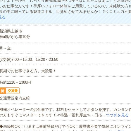
ですよ！だから「しっくり来る職場が見つからないんだよなぁ…」とお悩み
いお仕事なんです！手厚いフォロー体制をご用意しているので、未経験の方
タの中に眠っている製造スキル、目覚めさせてみませんか！？< コミュ力不
見る
新潟県上越市
柿崎駅から車10分
月～金
(2交替)7:00～15:30、15:20～23:50
長期でお仕事できる方、大歓迎！
時給1110～1388円
交通費
交通費規定内支給
機械オペレーターのお仕事です。材料をセットしてボタンを押す、カンタン
の方もすぐにマスターできます！≪待遇・福利厚生≫・日払…
つづきを見る
◆未経験OK！〇まずは事前登録だけでもOK！履歴書不要で気軽にオンライ