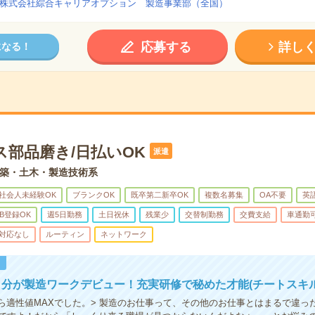
株式会社綜合キャリアオプション 製造事業部（全国）
応募する
詳し
になる！
ス部品磨き/日払いOK
派遣
築・土木・製造技術系
社会人未経験OK
ブランクOK
既卒第二新卒OK
複数名募集
OA不要
英
B登録OK
週5日勤務
土日祝休
残業少
交替制勤務
交費支給
車通勤
対応なし
ルーティン
ネットワーク
！
分が製造ワークデビュー！充実研修で秘めた才能(チートスキル
たら適性値MAXでした。> 製造のお仕事って、その他のお仕事とはまるで違っ