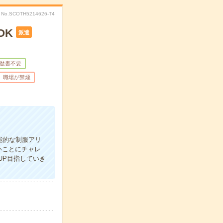
No.SCOTH5214626-T4
OK
派遣
歴書不要
職場が禁煙
能的な制服アリ
いことにチャレ
UP目指していき