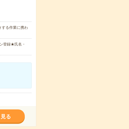
きする作業に携わ
ン登録★氏名・
く見る