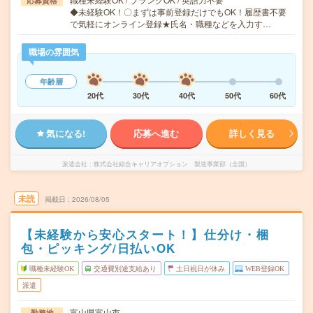
応募資格
◆未経験OK！〇まずは事前登録だけでもOK！履歴書不要
で気軽にオンライン登録★氏名・職種などを入力す…
職場の雰囲気
年齢層
20代
30代
40代
50代
60代
気になる!
応募へ進む
詳しく見る
派遣会社
株式会社綜合キャリアオプション 製造事業部（全国）
未読
掲載日
2026/08/05
【未経験から安心スタート！】仕分け・梱
包・ピッキング/日払いOK
職種未経験OK
交通費別途支給あり
土日祝日が休み
WEB登録OK
派遣
富山県富山市
勤務地