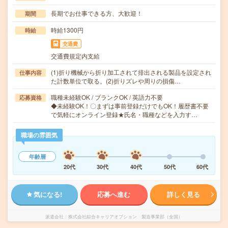
長期でお仕事できる方、大歓迎！
期間
時給1300円
時給
交通費
交通費規定内支給
(1)折り機械から折り加工されて排出される製品を設定され
仕事内容
た計数単位で取る。(2)折りズレや周りの損傷…
職種未経験OK / ブランクOK / 英語力不要
応募資格
◆未経験OK！〇まずは事前登録だけでもOK！履歴書不要
で気軽にオンライン登録★氏名・職種などを入力す…
職場の雰囲気
年齢層
20代
30代
40代
50代
60代
気になる!
応募へ進む
詳しく見る
派遣会社
株式会社綜合キャリアオプション 製造事業部（全国）