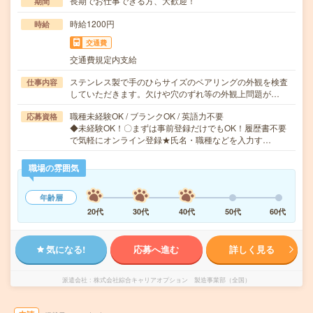
長期でお仕事できる方、大歓迎！
期間
時給1200円
時給
交通費
交通費規定内支給
ステンレス製で手のひらサイズのベアリングの外観を検査
仕事内容
していただきます。欠けや穴のずれ等の外観上問題が…
職種未経験OK / ブランクOK / 英語力不要
応募資格
◆未経験OK！〇まずは事前登録だけでもOK！履歴書不要
で気軽にオンライン登録★氏名・職種などを入力す…
職場の雰囲気
年齢層
20代
30代
40代
50代
60代
気になる!
応募へ進む
詳しく見る
派遣会社
株式会社綜合キャリアオプション 製造事業部（全国）