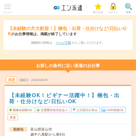
メニュー
気になる!
ログイン
検索
【未経験の方大歓迎！】梱包・出荷・仕分けなど/日払いO
K
のお仕事情報は、掲載が終了しています
掲載時の情報は、
ページ下部
からご覧いただけます。
お探しの条件に近い派遣のお仕事
未読
掲載日
2026/08/05
【未経験OK！ビギナー活躍中！】梱包・出
荷・仕分けなど/日払いOK
職種未経験OK
交通費別途支給あり
土日祝日が休み
WEB登録OK
派遣
富山県富山市
勤務地
越中八尾駅から車5分