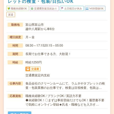
レットの検査・包装/日払いOK
職種未経験OK
交通費別途支給あり
土日祝日が休み
WEB登録OK
派遣
富山県富山市
勤務地
越中八尾駅から車6分
月～金
曜日頻度
08:30～17:1520:15～05:00
時間
長期でお仕事できる方、大歓迎！
期間
時給1250円
時給
交通費
交通費規定内支給
食品会社のクリーンルームにて、ラムネやタブレットの検
仕事内容
査・包装業務のお仕事です。検査は目視検査、包装は…
職種未経験OK / ブランクOK / 英語力不要
応募資格
◆未経験OK！〇まずは事前登録だけでもOK！履歴書不要
で気軽にオンライン登録★氏名・職種などを入力す…