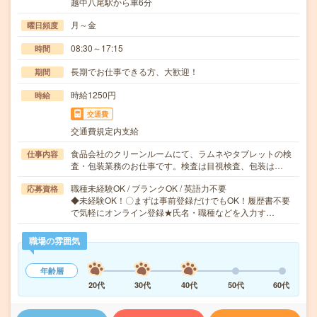
越中八尾駅から車6分
月～金
曜日頻度
08:30～17:15
時間
長期でお仕事できる方、大歓迎！
期間
時給1250円
時給
交通費
交通費規定内支給
食品会社のクリーンルームにて、ラムネやタブレットの検
仕事内容
査・包装業務のお仕事です。検査は目視検査、包装は…
職種未経験OK / ブランクOK / 英語力不要
応募資格
◆未経験OK！〇まずは事前登録だけでもOK！履歴書不要
で気軽にオンライン登録★氏名・職種などを入力す…
職場の雰囲気
年齢層
20代
30代
40代
50代
60代