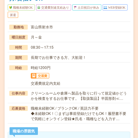
職種未経験OK
交通費別途支給あり
土日祝日が休み
WEB登録OK
派遣
富山県射水市
勤務地
月～金
曜日頻度
08:30～17:15
時間
長期でお仕事できる方、大歓迎！
期間
時給1200円
時給
交通費
交通費規定内支給
クリーンルームや倉庫へ製品を取りに行って規定値かどう
仕事内容
かを検査をするお仕事です。【取扱製品】半固形剤≪…
職種未経験OK / ブランクOK / 英語力不要
応募資格
◆未経験OK！〇まずは事前登録だけでもOK！履歴書不要
で気軽にオンライン登録★氏名・職種などを入力す…
職場の雰囲気