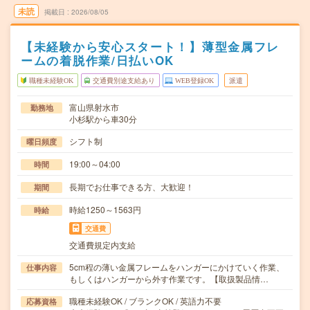
未読
掲載日
2026/08/05
【未経験から安心スタート！】薄型金属フレ
ームの着脱作業/日払いOK
職種未経験OK
交通費別途支給あり
WEB登録OK
派遣
富山県射水市
勤務地
小杉駅から車30分
シフト制
曜日頻度
19:00～04:00
時間
長期でお仕事できる方、大歓迎！
期間
時給1250～1563円
時給
交通費
交通費規定内支給
5cm程の薄い金属フレームをハンガーにかけていく作業、
仕事内容
もしくはハンガーから外す作業です。【取扱製品情…
職種未経験OK / ブランクOK / 英語力不要
応募資格