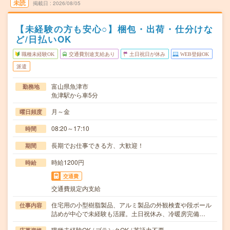
未読
掲載日
2026/08/05
【未経験の方も安心○】梱包・出荷・仕分けな
ど/日払いOK
職種未経験OK
交通費別途支給あり
土日祝日が休み
WEB登録OK
派遣
富山県魚津市
勤務地
魚津駅から車5分
月～金
曜日頻度
08:20～17:10
時間
長期でお仕事できる方、大歓迎！
期間
時給1200円
時給
交通費
交通費規定内支給
住宅用の小型樹脂製品、アルミ製品の外観検査や段ボール
仕事内容
詰めが中心で未経験も活躍。土日祝休み、冷暖房完備…
職種未経験OK / ブランクOK / 英語力不要