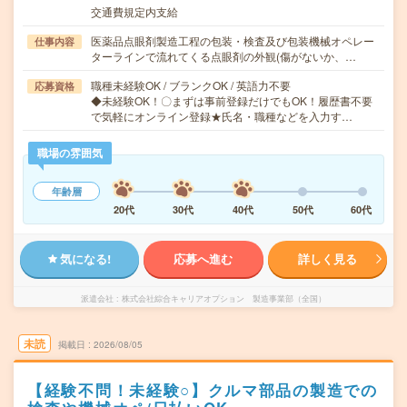
交通費規定内支給
医薬品点眼剤製造工程の包装・検査及び包装機械オペレー
仕事内容
ターラインで流れてくる点眼剤の外観(傷がないか、…
職種未経験OK / ブランクOK / 英語力不要
応募資格
◆未経験OK！〇まずは事前登録だけでもOK！履歴書不要
で気軽にオンライン登録★氏名・職種などを入力す…
職場の雰囲気
年齢層
20代
30代
40代
50代
60代
気になる!
応募へ進む
詳しく見る
派遣会社
株式会社綜合キャリアオプション 製造事業部（全国）
未読
掲載日
2026/08/05
【経験不問！未経験○】クルマ部品の製造での