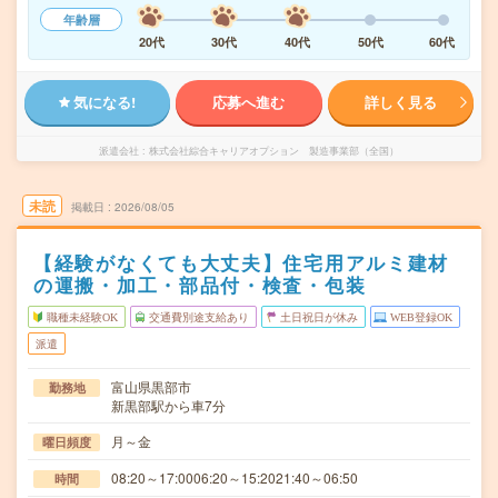
年齢層
20代
30代
40代
50代
60代
気になる!
応募へ進む
詳しく見る
派遣会社
株式会社綜合キャリアオプション 製造事業部（全国）
未読
掲載日
2026/08/05
【経験がなくても大丈夫】住宅用アルミ建材
の運搬・加工・部品付・検査・包装
職種未経験OK
交通費別途支給あり
土日祝日が休み
WEB登録OK
派遣
富山県黒部市
勤務地
新黒部駅から車7分
月～金
曜日頻度
08:20～17:0006:20～15:2021:40～06:50
時間