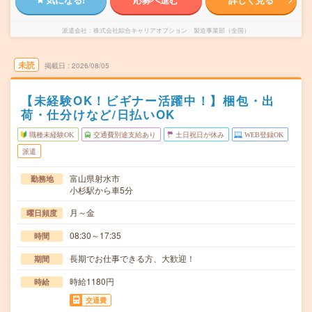
派遣会社
株式会社綜合キャリアオプション 製造事業部（全国）
未読
掲載日
2026/08/05
【未経験OK！ビギナー活躍中！】梱包・出
荷・仕分けなど/日払いOK
職種未経験OK
交通費別途支給あり
土日祝日が休み
WEB登録OK
派遣
富山県射水市
勤務地
小杉駅から車5分
月～金
曜日頻度
08:30～17:35
時間
長期でお仕事できる方、大歓迎！
期間
時給1180円
時給
交通費