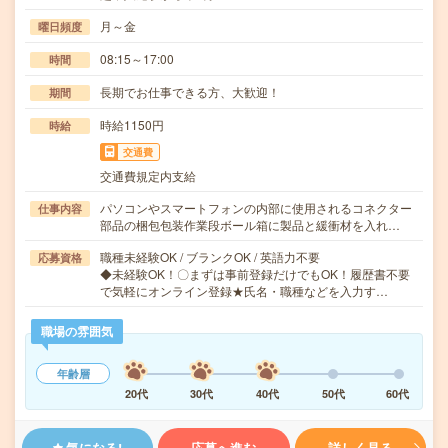
月～金
曜日頻度
08:15～17:00
時間
長期でお仕事できる方、大歓迎！
期間
時給1150円
時給
交通費
交通費規定内支給
パソコンやスマートフォンの内部に使用されるコネクター
仕事内容
部品の梱包包装作業段ボール箱に製品と緩衝材を入れ…
職種未経験OK / ブランクOK / 英語力不要
応募資格
◆未経験OK！〇まずは事前登録だけでもOK！履歴書不要
で気軽にオンライン登録★氏名・職種などを入力す…
職場の雰囲気
年齢層
20代
30代
40代
50代
60代
気になる!
応募へ進む
詳しく見る