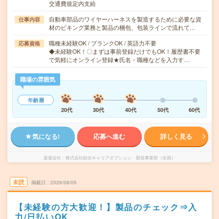
交通費規定内支給
自動車部品のワイヤーハーネスを製造するために必要な資
仕事内容
材のピキング業務と製品の梱包、包装ラインで流れて…
職種未経験OK / ブランクOK / 英語力不要
応募資格
◆未経験OK！〇まずは事前登録だけでもOK！履歴書不要
で気軽にオンライン登録★氏名・職種などを入力す…
職場の雰囲気
年齢層
20代
30代
40代
50代
60代
気になる!
応募へ進む
詳しく見る
派遣会社
株式会社綜合キャリアオプション 製造事業部（全国）
未読
掲載日
2026/08/05
【未経験の方大歓迎！】製品のチェック⇒入
力/日払いOK