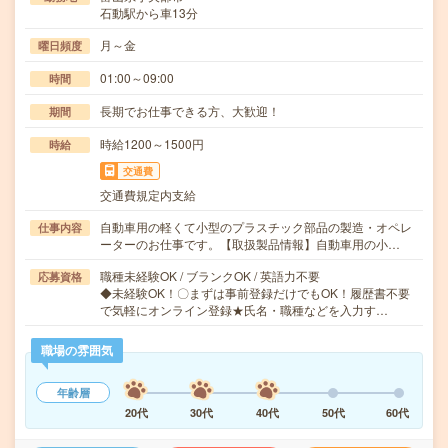
石動駅から車13分
月～金
曜日頻度
01:00～09:00
時間
長期でお仕事できる方、大歓迎！
期間
時給1200～1500円
時給
交通費
交通費規定内支給
自動車用の軽くて小型のプラスチック部品の製造・オペレ
仕事内容
ーターのお仕事です。【取扱製品情報】自動車用の小…
職種未経験OK / ブランクOK / 英語力不要
応募資格
◆未経験OK！〇まずは事前登録だけでもOK！履歴書不要
で気軽にオンライン登録★氏名・職種などを入力す…
職場の雰囲気
年齢層
20代
30代
40代
50代
60代