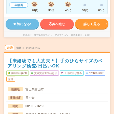
年齢層
20代
30代
40代
50代
60代
気になる!
応募へ進む
詳しく見る
派遣会社
株式会社綜合キャリアオプション 製造事業部（全国）
未読
掲載日
2026/08/05
【未経験でも大丈夫＊】手のひらサイズのベ
アリング検査/日払いOK
職種未経験OK
交通費別途支給あり
土日祝日が休み
WEB登録OK
派遣
富山県富山市
勤務地
月～金
曜日頻度
08:00～16:55
時間