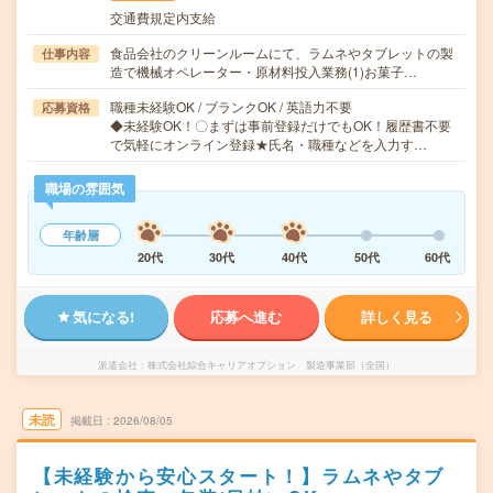
交通費規定内支給
食品会社のクリーンルームにて、ラムネやタブレットの製
仕事内容
造で機械オペレーター・原材料投入業務(1)お菓子…
職種未経験OK / ブランクOK / 英語力不要
応募資格
◆未経験OK！〇まずは事前登録だけでもOK！履歴書不要
で気軽にオンライン登録★氏名・職種などを入力す…
職場の雰囲気
年齢層
20代
30代
40代
50代
60代
気になる!
応募へ進む
詳しく見る
派遣会社
株式会社綜合キャリアオプション 製造事業部（全国）
未読
掲載日
2026/08/05
【未経験から安心スタート！】ラムネやタブ