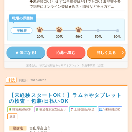
◆未経験OK！〇まずは事前登録だけでもOK！履歴書不要
で気軽にオンライン登録★氏名・職種などを入力す…
職場の雰囲気
年齢層
20代
30代
40代
50代
60代
気になる!
応募へ進む
詳しく見る
派遣会社
株式会社綜合キャリアオプション 製造事業部（全国）
未読
掲載日
2026/08/05
【未経験スタートOK！】ラムネやタブレット
の検査・包装/日払いOK
職種未経験OK
交通費別途支給あり
土日祝日が休み
WEB登録OK
派遣
富山県富山市
勤務地