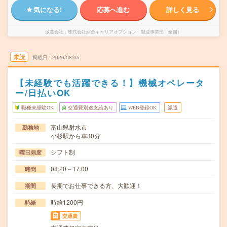
気になる!
応募へ進む
詳しく見る
派遣会社
株式会社綜合キャリアオプション 製造事業部（全国）
未読
掲載日
2026/08/05
【未経験でも活躍できる！】機械オペレータ
ー/日払いOK
職種未経験OK
交通費別途支給あり
WEB登録OK
派遣
富山県射水市
勤務地
小杉駅から車30分
シフト制
曜日頻度
08:20～17:00
時間
長期でお仕事できる方、大歓迎！
期間
時給1200円
時給
交通費