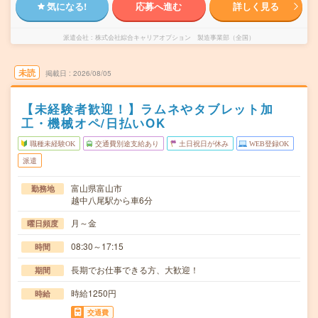
気になる!
応募へ進む
詳しく見る
派遣会社
株式会社綜合キャリアオプション 製造事業部（全国）
未読
掲載日
2026/08/05
【未経験者歓迎！】ラムネやタブレット加
工・機械オペ/日払いOK
職種未経験OK
交通費別途支給あり
土日祝日が休み
WEB登録OK
派遣
富山県富山市
勤務地
越中八尾駅から車6分
月～金
曜日頻度
08:30～17:15
時間
長期でお仕事できる方、大歓迎！
期間
時給1250円
時給
交通費