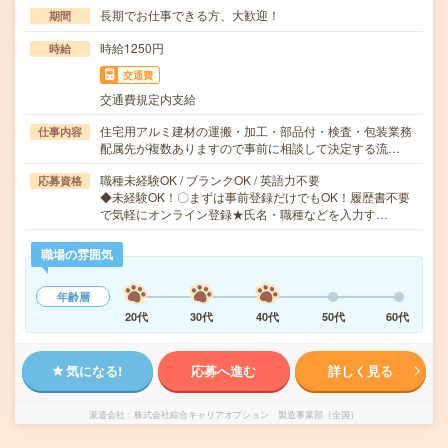
長期でお仕事できる方、大歓迎！
期間
時給1250円
時給
交通費
交通費規定内支給
住宅用アルミ建材の運搬・加工・部品付・検査・包装業務
仕事内容
配属先が複数ありますので事前に相談して決定する流…
職種未経験OK / ブランクOK / 英語力不要
応募資格
◆未経験OK！〇まずは事前登録だけでもOK！履歴書不要
で気軽にオンライン登録★氏名・職種などを入力す…
職場の雰囲気
年齢層
20代
30代
40代
50代
60代
気になる!
応募へ進む
詳しく見る
派遣会社
株式会社綜合キャリアオプション 製造事業部（全国）