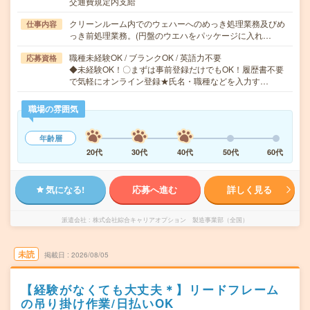
交通費規定内支給
クリーンルーム内でのウェハーへのめっき処理業務及びめ
仕事内容
っき前処理業務。(円盤のウエハをパッケージに入れ…
職種未経験OK / ブランクOK / 英語力不要
応募資格
◆未経験OK！〇まずは事前登録だけでもOK！履歴書不要
で気軽にオンライン登録★氏名・職種などを入力す…
職場の雰囲気
年齢層
20代
30代
40代
50代
60代
気になる!
応募へ進む
詳しく見る
派遣会社
株式会社綜合キャリアオプション 製造事業部（全国）
未読
掲載日
2026/08/05
【経験がなくても大丈夫＊】リードフレーム
の吊り掛け作業/日払いOK