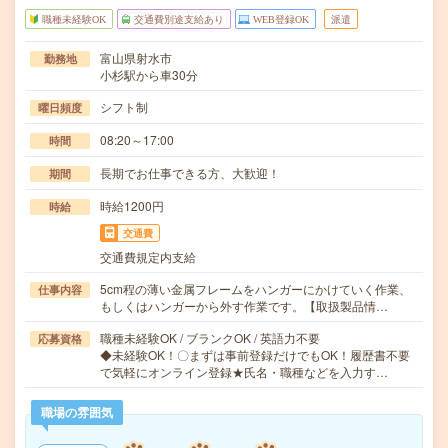
職種未経験OK
交通費別途支給あり
WEB登録OK
派遣
富山県射水市
勤務地
小杉駅から車30分
シフト制
曜日頻度
08:20～17:00
時間
長期でお仕事できる方、大歓迎！
期間
時給1200円
時給
交通費
交通費規定内支給
5cm程の薄い金属フレームをハンガーにかけていく作業、
仕事内容
もしくはハンガーから外す作業です。【取扱製品情…
職種未経験OK / ブランクOK / 英語力不要
応募資格
◆未経験OK！〇まずは事前登録だけでもOK！履歴書不要
で気軽にオンライン登録★氏名・職種などを入力す…
職場の雰囲気