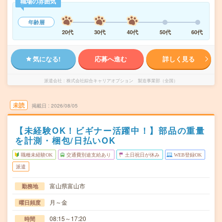
職場の雰囲気
年齢層
20代
30代
40代
50代
60代
気になる!
応募へ進む
詳しく見る
派遣会社
株式会社綜合キャリアオプション 製造事業部（全国）
未読
掲載日
2026/08/05
【未経験OK！ビギナー活躍中！】部品の重量
を計測・梱包/日払いOK
職種未経験OK
交通費別途支給あり
土日祝日が休み
WEB登録OK
派遣
富山県富山市
勤務地
月～金
曜日頻度
08:15～17:20
時間