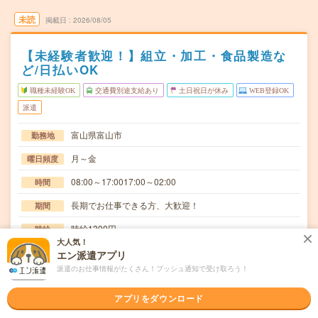
未読
掲載日
2026/08/05
【未経験者歓迎！】組立・加工・食品製造な
ど/日払いOK
職種未経験OK
交通費別途支給あり
土日祝日が休み
WEB登録OK
派遣
富山県富山市
勤務地
月～金
曜日頻度
08:00～17:0017:00～02:00
時間
長期でお仕事できる方、大歓迎！
期間
時給1300円
時給
大人気！
交通費
エン派遣アプリ
交通費規定内支給
派遣のお仕事情報がたくさん！プッシュ通知で受け取ろう！
外観検査及び付帯作業(材料・構成部品運搬・投入・箱詰
仕事内容
アプリをダウンロード
め・書き物作業補助等々)設備に製品や部品を投入し…