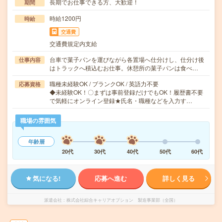
長期でお仕事できる方、大歓迎！
期間
時給1200円
時給
交通費
交通費規定内支給
台車で菓子パンを運びながら各置場へ仕分けし、仕分け後
仕事内容
はトラックへ積込むお仕事。休憩所の菓子パンは食べ…
職種未経験OK / ブランクOK / 英語力不要
応募資格
◆未経験OK！〇まずは事前登録だけでもOK！履歴書不要
で気軽にオンライン登録★氏名・職種などを入力す…
職場の雰囲気
年齢層
20代
30代
40代
50代
60代
気になる!
応募へ進む
詳しく見る
派遣会社
株式会社綜合キャリアオプション 製造事業部（全国）