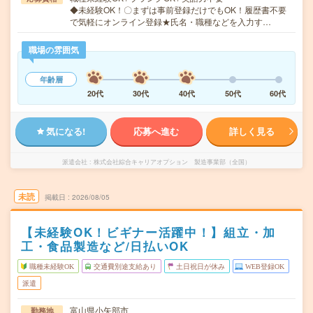
◆未経験OK！〇まずは事前登録だけでもOK！履歴書不要
で気軽にオンライン登録★氏名・職種などを入力す…
職場の雰囲気
年齢層
20代
30代
40代
50代
60代
気になる!
応募へ進む
詳しく見る
派遣会社
株式会社綜合キャリアオプション 製造事業部（全国）
未読
掲載日
2026/08/05
【未経験OK！ビギナー活躍中！】組立・加
工・食品製造など/日払いOK
職種未経験OK
交通費別途支給あり
土日祝日が休み
WEB登録OK
派遣
富山県小矢部市
勤務地