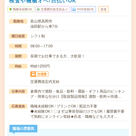
検査や機械オペ/日払いOK
職種未経験OK
交通費別途支給あり
WEB登録OK
派遣
富山県高岡市
勤務地
油田駅から車7分
シフト制
曜日頻度
08:00～17:00
時間
長期でお仕事できる方、大歓迎！
期間
時給1250円
時給
交通費
交通費規定内支給
倉庫内で酒類・食品・飲料・通販・ギフト用品のピッキン
仕事内容
グ・簡単な仕分け【取扱製品情報】酒類・飲料≪待遇…
職種未経験OK / ブランクOK / 英語力不要
応募資格
◆未経験OK！〇まずは事前登録だけでもOK！履歴書不要
で気軽にオンライン登録★氏名・職種などを入力す…
職場の雰囲気