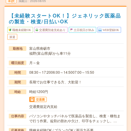
未読
掲載日
2026/08/05
【未経験スタートOK！】ジェネリック医薬品
の製造・検査/日払いOK
職種未経験OK
交通費別途支給あり
土日祝日が休み
WEB登録OK
派遣
富山県南砺市
勤務地
福野(富山県)駅から車11分
月～金
曜日頻度
08:30～17:2006:00～14:5007:00～15:50
時間
長期でお仕事できる方、大歓迎！
期間
時給1200円
時給
交通費
交通費規定内支給
パソコンやタッチパネルで医薬品を製造し、検査・梱包ま
仕事内容
で行う作業。錠剤の割れや欠け、印字をチェックし、…
職種未経験OK / ブランクOK / 英語力不要
応募資格