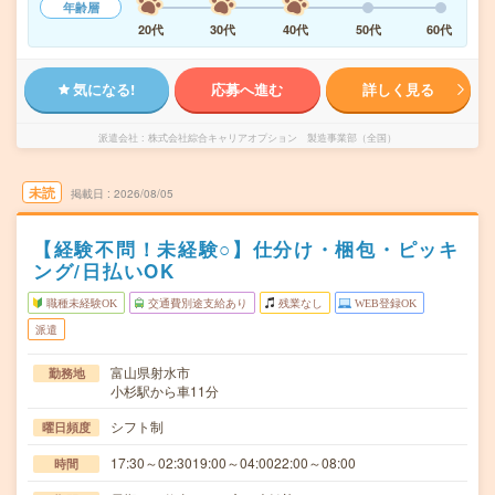
年齢層
20代
30代
40代
50代
60代
気になる!
応募へ進む
詳しく見る
派遣会社
株式会社綜合キャリアオプション 製造事業部（全国）
未読
掲載日
2026/08/05
【経験不問！未経験○】仕分け・梱包・ピッキ
ング/日払いOK
職種未経験OK
交通費別途支給あり
残業なし
WEB登録OK
派遣
富山県射水市
勤務地
小杉駅から車11分
シフト制
曜日頻度
17:30～02:3019:00～04:0022:00～08:00
時間