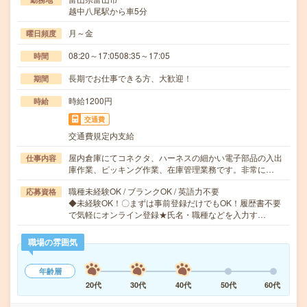
越中八尾駅から車5分
月～金
曜日頻度
08:20～17:0508:35～17:05
時間
長期でお仕事できる方、大歓迎！
期間
時給1200円
時給
交通費
交通費規定内支給
屋内倉庫にてコネクタ、ハーネスの細かい電子部品の入出
仕事内容
庫作業、ピッキング作業、在庫管理業務です。非常に…
職種未経験OK / ブランクOK / 英語力不要
応募資格
◆未経験OK！〇まずは事前登録だけでもOK！履歴書不要
で気軽にオンライン登録★氏名・職種などを入力す…
職場の雰囲気
年齢層
20代
30代
40代
50代
60代