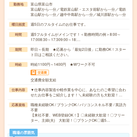
富山県富山市
勤務地
富山駅から---分／電鉄富山駅・エスタ前駅から---分／電鉄
富山駅から---分／越中中島駅から---分／城川原駅から---分
週5日のフルタイムのお仕事です。
曜日頻度
週5フルタイムがメインです！＜勤務時間の例＞8:00～
時間
17:008:30～17:309:00～18:…
即日～長期 ★応募から「最短2日後」に勤務OK！スター
期間
ト日はご相談ください。
時給1100円～1400円 ★Wワーク不可
時給
交通費
交通費全額支給
▼仕事内容製造や軽作業を中心に、あなたのご希望に合わ
仕事内容
せたお仕事をご紹介します！＼未経験の方も大歓迎！…
職種未経験OK / ブランクOK / パソコンスキル不要 / 英語力
応募資格
不要
【来社不要、WEB登録OK！】〇未経験大歓迎！〇フリー
ター、主婦(夫) 大歓迎！〇ブランクOK〇週5…
職場の雰囲気