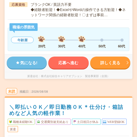
ブランクOK / 英語力不要
応募資格
◆経験者歓迎！◆ExcelやWordの操作できる方歓迎！◆ネ
ットワーク関係の経験者歓迎！〇まずは事前…
職場の雰囲気
年齢層
20代
30代
40代
50代
60代
気になる!
応募へ進む
詳しく見る
派遣会社
株式会社綜合キャリアオプション 製造事業部（全国）
未読
掲載日
2026/08/08
＼即払いＯＫ／即日勤務ＯＫ＊仕分け・箱詰
めなど人気の軽作業！
職種未経験OK
交通費別途支給あり
土日祝日が休み
WEB登録OK
派遣