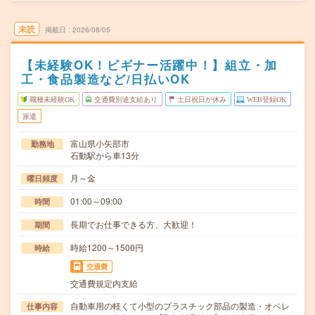
未読
掲載日
2026/08/05
【未経験OK！ビギナー活躍中！】組立・加
工・食品製造など/日払いOK
職種未経験OK
交通費別途支給あり
土日祝日が休み
WEB登録OK
派遣
富山県小矢部市
勤務地
石動駅から車13分
月～金
曜日頻度
01:00～09:00
時間
長期でお仕事できる方、大歓迎！
期間
時給1200～1500円
時給
交通費
交通費規定内支給
自動車用の軽くて小型のプラスチック部品の製造・オペレ
仕事内容