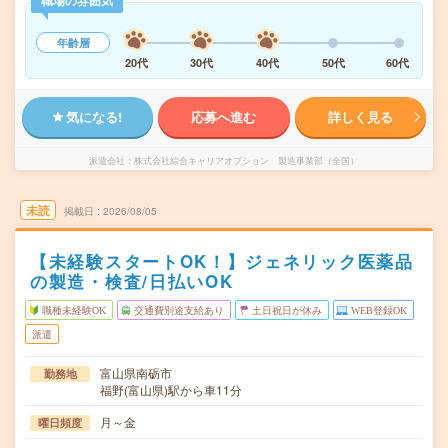
職場の雰囲気
年齢層
20代
30代
40代
50代
60代
気になる!
応募へ進む
詳しく見る
派遣会社
株式会社綜合キャリアオプション 製造事業部（全国）
未読
掲載日
2026/08/05
【未経験スタートOK！】ジェネリック医薬品
の製造・検査/日払いOK
職種未経験OK
交通費別途支給あり
土日祝日が休み
WEB登録OK
派遣
富山県南砺市
勤務地
福野(富山県)駅から車11分
月～金
曜日頻度