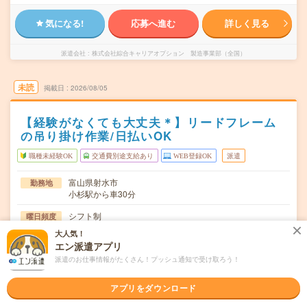
気になる!
応募へ進む
詳しく見る
派遣会社
株式会社綜合キャリアオプション 製造事業部（全国）
未読
掲載日
2026/08/05
【経験がなくても大丈夫＊】リードフレーム
の吊り掛け作業/日払いOK
職種未経験OK
交通費別途支給あり
WEB登録OK
派遣
富山県射水市
勤務地
小杉駅から車30分
シフト制
曜日頻度
大人気！
08:20～17:00
時間
エン派遣アプリ
派遣のお仕事情報がたくさん！プッシュ通知で受け取ろう！
長期でお仕事できる方、大歓迎！
期間
時給1200円
時給
アプリをダウンロード
交通費