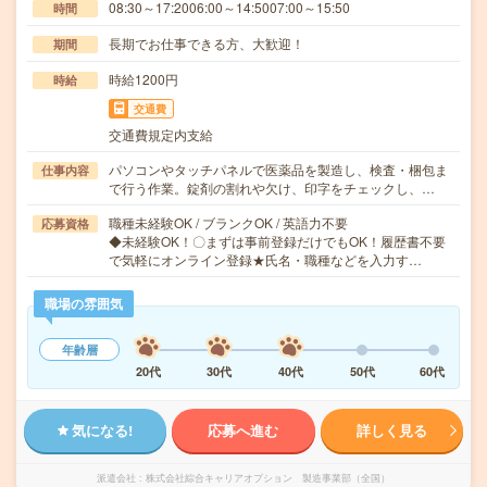
08:30～17:2006:00～14:5007:00～15:50
時間
長期でお仕事できる方、大歓迎！
期間
時給1200円
時給
交通費
交通費規定内支給
パソコンやタッチパネルで医薬品を製造し、検査・梱包ま
仕事内容
で行う作業。錠剤の割れや欠け、印字をチェックし、…
職種未経験OK / ブランクOK / 英語力不要
応募資格
◆未経験OK！〇まずは事前登録だけでもOK！履歴書不要
で気軽にオンライン登録★氏名・職種などを入力す…
職場の雰囲気
年齢層
20代
30代
40代
50代
60代
気になる!
応募へ進む
詳しく見る
派遣会社
株式会社綜合キャリアオプション 製造事業部（全国）