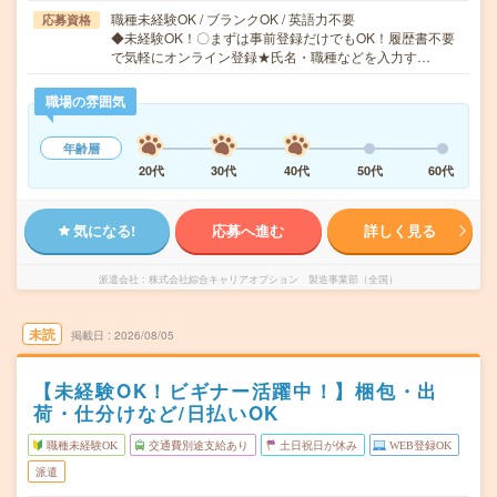
職種未経験OK / ブランクOK / 英語力不要
応募資格
◆未経験OK！〇まずは事前登録だけでもOK！履歴書不要
で気軽にオンライン登録★氏名・職種などを入力す…
職場の雰囲気
年齢層
20代
30代
40代
50代
60代
気になる!
応募へ進む
詳しく見る
派遣会社
株式会社綜合キャリアオプション 製造事業部（全国）
未読
掲載日
2026/08/05
【未経験OK！ビギナー活躍中！】梱包・出
荷・仕分けなど/日払いOK
職種未経験OK
交通費別途支給あり
土日祝日が休み
WEB登録OK
派遣