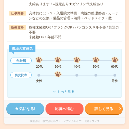
支給あります！※規定あり★ガソリン代支給あり
具体的には‥？・入退院の準備・病院の整理整頓・カーテ
仕事内容
ンなどの交換・備品の管理～清掃・ベッドメイク・散…
職種未経験OK / ブランクOK / パソコンスキル不要 / 英語力
応募資格
不要
未経験OK！年齢不問
職場の雰囲気
年齢層
20代
30代
40代
50代
60代
男女比率
女性
男性
もっと見る
気になる!
応募へ進む
詳しく見る
派遣会社
株式会社ルフト・メディカルケア 北陸オフィス