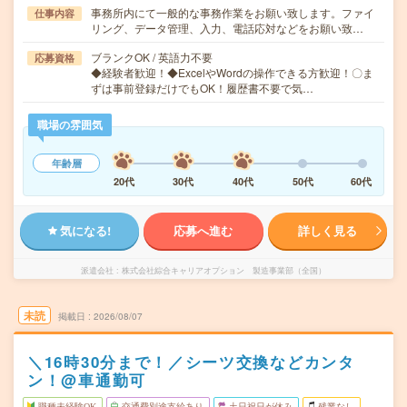
事務所内にて一般的な事務作業をお願い致します。ファイ
仕事内容
リング、データ管理、入力、電話応対などをお願い致…
ブランクOK / 英語力不要
応募資格
◆経験者歓迎！◆ExcelやWordの操作できる方歓迎！〇ま
ずは事前登録だけでもOK！履歴書不要で気…
職場の雰囲気
年齢層
20代
30代
40代
50代
60代
気になる!
応募へ進む
詳しく見る
派遣会社
株式会社綜合キャリアオプション 製造事業部（全国）
未読
掲載日
2026/08/07
＼16時30分まで！／シーツ交換などカンタ
ン！@車通勤可
職種未経験OK
交通費別途支給あり
土日祝日が休み
残業なし