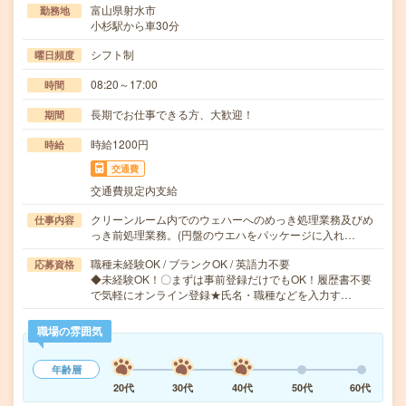
富山県射水市
勤務地
小杉駅から車30分
シフト制
曜日頻度
08:20～17:00
時間
長期でお仕事できる方、大歓迎！
期間
時給1200円
時給
交通費
交通費規定内支給
クリーンルーム内でのウェハーへのめっき処理業務及びめ
仕事内容
っき前処理業務。(円盤のウエハをパッケージに入れ…
職種未経験OK / ブランクOK / 英語力不要
応募資格
◆未経験OK！〇まずは事前登録だけでもOK！履歴書不要
で気軽にオンライン登録★氏名・職種などを入力す…
職場の雰囲気
年齢層
20代
30代
40代
50代
60代