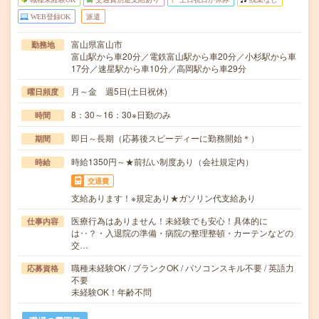
WEB登録OK
派遣
富山県富山市
勤務地
富山駅から車20分／電鉄富山駅から車20分／小杉駅から車
17分／速星駅から車10分／高岡駅から車29分
月～金 週5日(土日祝休)
曜日頻度
8：30～16：30※日勤のみ
時間
即日～長期（応募後スピーディーに勤務開始＊）
期間
時給1350円～★前払い制度あり（会社規定内）
時給
交通費
支給あります！※規定あり★ガソリン代支給あり
医療行為はありません！未経験でも安心！具体的に
仕事内容
は‥？・入退院の準備・病院の整理整頓・カーテンなどの
交…
職種未経験OK / ブランクOK / パソコンスキル不要 / 英語力
応募資格
不要
未経験OK！年齢不問