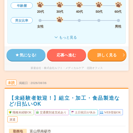
年齢層
20代
30代
40代
50代
60代
男女比率
女性
男性
もっと見る
気になる!
応募へ進む
詳しく見る
派遣会社
株式会社ルフト・メディカルケア 北陸オフィス
未読
掲載日
2026/08/06
【未経験者歓迎！】組立・加工・食品製造な
ど/日払いOK
職種未経験OK
交通費別途支給あり
土日祝日が休み
WEB登録OK
派遣
富山県南砺市
勤務地