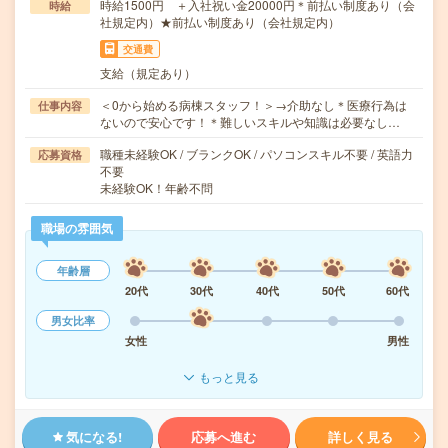
時給1500円 ＋入社祝い金20000円＊前払い制度あり（会
時給
社規定内）★前払い制度あり（会社規定内）
交通費
支給（規定あり）
＜0から始める病棟スタッフ！＞→介助なし＊医療行為は
仕事内容
ないので安心です！＊難しいスキルや知識は必要なし…
職種未経験OK / ブランクOK / パソコンスキル不要 / 英語力
応募資格
不要
未経験OK！年齢不問
職場の雰囲気
年齢層
20代
30代
40代
50代
60代
男女比率
女性
男性
もっと見る
気になる!
応募へ進む
詳しく見る