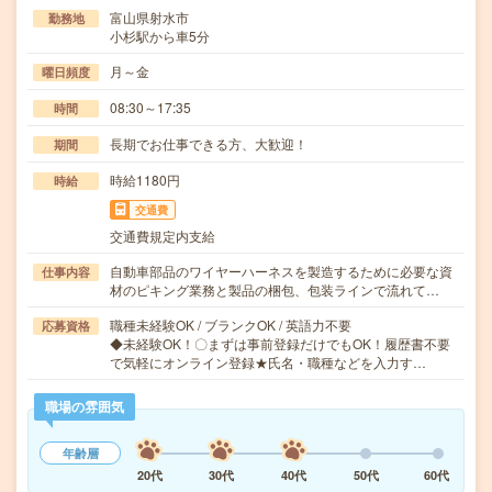
富山県射水市
勤務地
小杉駅から車5分
月～金
曜日頻度
08:30～17:35
時間
長期でお仕事できる方、大歓迎！
期間
時給1180円
時給
交通費
交通費規定内支給
自動車部品のワイヤーハーネスを製造するために必要な資
仕事内容
材のピキング業務と製品の梱包、包装ラインで流れて…
職種未経験OK / ブランクOK / 英語力不要
応募資格
◆未経験OK！〇まずは事前登録だけでもOK！履歴書不要
で気軽にオンライン登録★氏名・職種などを入力す…
職場の雰囲気
年齢層
20代
30代
40代
50代
60代