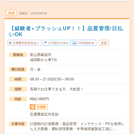
未読
掲載日
2026/08/08
【経験者×ブラッシュUP！！】品質管理/日払
いOK
交通費別途支給あり
土日祝日が休み
WEB登録OK
派遣
富山県砺波市
勤務地
油田駅から車7分
月～金
曜日頻度
08:30～21:0020:30～09:00
時間
長期でお仕事できる方、大歓迎！
期間
時給1880円
時給
交通費
交通費規定内支給
計器類の計測業務・薬品管理・メンテナンス・PCを使用し
仕事内容
た入力業務・運転管理業務・半導体関連製造工場に…