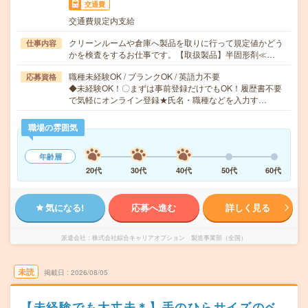
交通費
交通費規定内支給
クリーンルームや倉庫へ製品を取りに行って規定値かどう
仕事内容
かを検査をするお仕事です。【取扱製品】半固形剤≪…
職種未経験OK / ブランクOK / 英語力不要
応募資格
◆未経験OK！〇まずは事前登録だけでもOK！履歴書不要
で気軽にオンライン登録★氏名・職種などを入力す…
職場の雰囲気
年齢層
20代
30代
40代
50代
60代
気になる!
応募へ進む
詳しく見る
派遣会社
株式会社綜合キャリアオプション 製造事業部（全国）
未読
掲載日
2026/08/05
【未経験でも大丈夫＊】手のひらサイズのベ