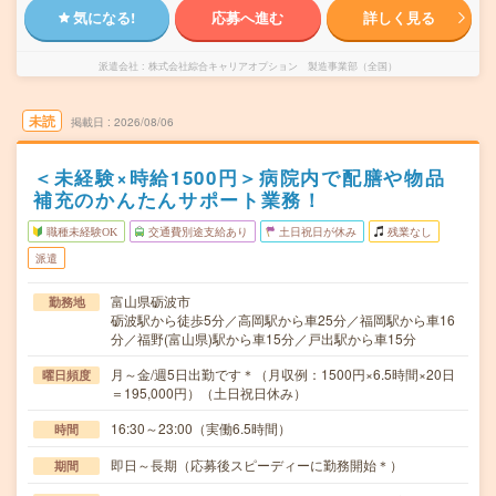
気になる!
応募へ進む
詳しく見る
派遣会社
株式会社綜合キャリアオプション 製造事業部（全国）
未読
掲載日
2026/08/06
＜未経験×時給1500円＞病院内で配膳や物品
補充のかんたんサポート業務！
職種未経験OK
交通費別途支給あり
土日祝日が休み
残業なし
派遣
富山県砺波市
勤務地
砺波駅から徒歩5分／高岡駅から車25分／福岡駅から車16
分／福野(富山県)駅から車15分／戸出駅から車15分
月～金/週5日出勤です＊（月収例：1500円×6.5時間×20日
曜日頻度
＝195,000円）（土日祝日休み）
16:30～23:00（実働6.5時間）
時間
即日～長期（応募後スピーディーに勤務開始＊）
期間