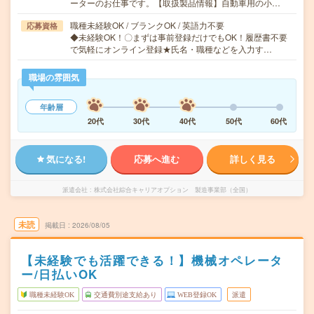
ーターのお仕事です。【取扱製品情報】自動車用の小…
職種未経験OK / ブランクOK / 英語力不要
応募資格
◆未経験OK！〇まずは事前登録だけでもOK！履歴書不要
で気軽にオンライン登録★氏名・職種などを入力す…
職場の雰囲気
年齢層
20代
30代
40代
50代
60代
気になる!
応募へ進む
詳しく見る
派遣会社
株式会社綜合キャリアオプション 製造事業部（全国）
未読
掲載日
2026/08/05
【未経験でも活躍できる！】機械オペレータ
ー/日払いOK
職種未経験OK
交通費別途支給あり
WEB登録OK
派遣