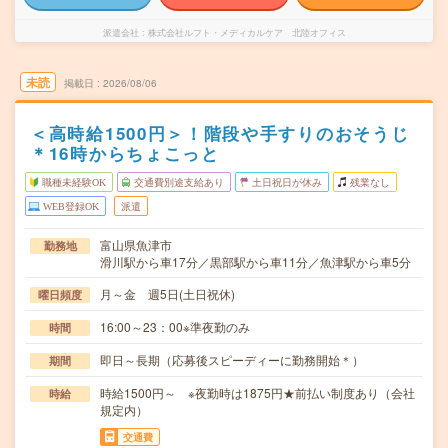
派遣会社
株式会社ルフト・メディカルケア 北陸オフィス
未読
掲載日
2026/08/06
＜高時給1500円＞！階段や手すりのおそうじ
＊16時からちょこっと
職種未経験OK
交通費別途支給あり
土日祝日が休み
残業なし
WEB登録OK
派遣
富山県魚津市
勤務地
滑川駅から車17分／黒部駅から車11分／魚津駅から車5分
月～金 週5日(土日祝休)
曜日頻度
16:00～23：00※準夜勤のみ
時間
即日～長期（応募後スピーディーに勤務開始＊）
期間
時給1500円～ ※夜勤時は1875円★前払い制度あり（会社
時給
規定内）
交通費