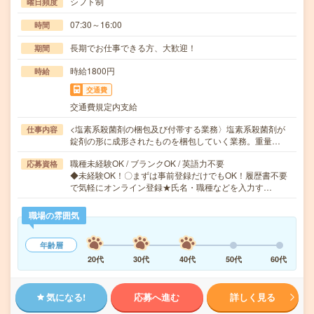
シフト制
曜日頻度
07:30～16:00
時間
長期でお仕事できる方、大歓迎！
期間
時給1800円
時給
交通費
交通費規定内支給
<塩素系殺菌剤の梱包及び付帯する業務〉塩素系殺菌剤が
仕事内容
錠剤の形に成形されたものを梱包していく業務。重量…
職種未経験OK / ブランクOK / 英語力不要
応募資格
◆未経験OK！〇まずは事前登録だけでもOK！履歴書不要
で気軽にオンライン登録★氏名・職種などを入力す…
職場の雰囲気
年齢層
20代
30代
40代
50代
60代
気になる!
応募へ進む
詳しく見る