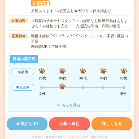
交通費
支給あります！※規定あり★ガソリン代支給あり
＜病院内サポートスタッフ＞→介助なし医療行為はありま
仕事内容
せん！未経験でも安心！・入退院の準備・病院の整理…
職種未経験OK / ブランクOK / パソコンスキル不要 / 英語力
応募資格
不要
未経験OK！年齢不問
職場の雰囲気
年齢層
20代
30代
40代
50代
60代
男女比率
女性
男性
もっと見る
気になる!
応募へ進む
詳しく見る
派遣会社
株式会社ルフト・メディカルケア 北陸オフィス