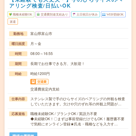
アリング検査/日払いOK
職種未経験OK
交通費別途支給あり
土日祝日が休み
WEB登録OK
派遣
富山県富山市
勤務地
月～金
曜日頻度
08:00～16:55
時間
長期でお仕事できる方、大歓迎！
期間
時給1200円
時給
交通費
交通費規定内支給
ステンレス製で手のひらサイズのベアリングの外観を検査
仕事内容
していただきます。欠けや穴のずれ等の外観上問題が…
職種未経験OK / ブランクOK / 英語力不要
応募資格
◆未経験OK！〇まずは事前登録だけでもOK！履歴書不要
で気軽にオンライン登録★氏名・職種などを入力す…