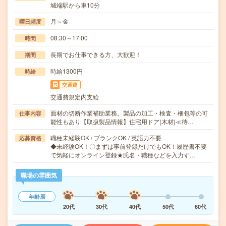
城端駅から車10分
月～金
曜日頻度
08:30～17:00
時間
長期でお仕事できる方、大歓迎！
期間
時給1300円
時給
交通費
交通費規定内支給
面材の切断作業補助業務。製品の加工・検査・梱包等の可
仕事内容
能性もあり【取扱製品情報】住宅用ドア(木材)≪待…
職種未経験OK / ブランクOK / 英語力不要
応募資格
◆未経験OK！〇まずは事前登録だけでもOK！履歴書不要
で気軽にオンライン登録★氏名・職種などを入力す…
職場の雰囲気
年齢層
20代
30代
40代
50代
60代