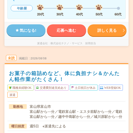
年齢層
20代
30代
40代
50代
60代
気になる!
応募へ進む
詳しく見る
派遣会社
株式会社テクノ・サービス 採用担当
未読
掲載日
2026/08/08
お菓子の箱詰めなど、体に負担ナシ＆かんた
ん軽作業がたくさん！
職種未経験OK
交通費別途支給あり
土日祝日が休み
WEB登録OK
派遣
富山県富山市
勤務地
富山駅から---分／電鉄富山駅・エスタ前駅から---分／電鉄
富山駅から---分／越中中島駅から---分／城川原駅から---分
週5日 ※派遣先による
曜日頻度