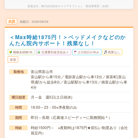
派遣会社
株式会社綜合キャリアオプション 製造事業部（全国）
未読
掲載日
2026/08/09
＜Max時給1875円！＞ベッドメイクなどのか
んたん院内サポート！残業なし！
職種未経験OK
交通費別途支給あり
土日祝日が休み
残業なし
派遣
富山県富山市
勤務地
富山駅から車15分／電鉄富山駅から車13分／新富町(富山
県)駅から徒歩8分／富山駅駅から車13分／南富山駅から車
4分
月～金 週5日(土日祝休)
曜日頻度
16:00～23：00※準夜勤のみ
時間
即日～長期（応募後スピーディーに勤務開始＊）
期間
時給1500円～ ※夜勤時は1875円★前払い制度あり（会社
時給
規定内）