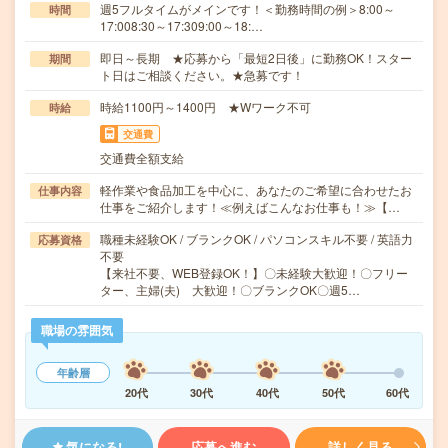
週5フルタイムがメインです！＜勤務時間の例＞8:00～
時間
17:008:30～17:309:00～18:…
即日～長期 ★応募から「最短2日後」に勤務OK！スター
期間
ト日はご相談ください。★急募です！
時給1100円～1400円 ★Wワーク不可
時給
交通費
交通費全額支給
軽作業や食品加工を中心に、あなたのご希望に合わせたお
仕事内容
仕事をご紹介します！≪例えばこんなお仕事も！≫【…
職種未経験OK / ブランクOK / パソコンスキル不要 / 英語力
応募資格
不要
【来社不要、WEB登録OK！】〇未経験大歓迎！〇フリー
ター、主婦(夫) 大歓迎！〇ブランクOK〇週5…
職場の雰囲気
年齢層
20代
30代
40代
50代
60代
気になる!
応募へ進む
詳しく見る