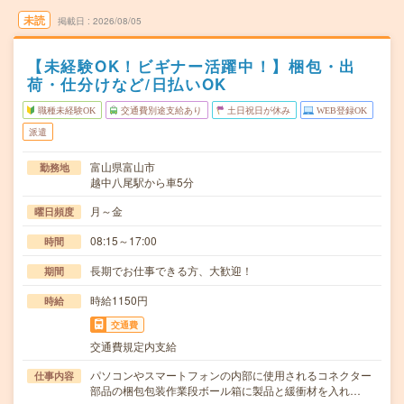
未読
掲載日
2026/08/05
【未経験OK！ビギナー活躍中！】梱包・出
荷・仕分けなど/日払いOK
職種未経験OK
交通費別途支給あり
土日祝日が休み
WEB登録OK
派遣
富山県富山市
勤務地
越中八尾駅から車5分
月～金
曜日頻度
08:15～17:00
時間
長期でお仕事できる方、大歓迎！
期間
時給1150円
時給
交通費
交通費規定内支給
パソコンやスマートフォンの内部に使用されるコネクター
仕事内容
部品の梱包包装作業段ボール箱に製品と緩衝材を入れ…