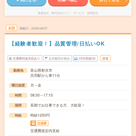
派遣会社
株式会社テクノ・サービス 採用担当
未読
掲載日
2026/08/07
【経験者歓迎！】品質管理/日払いOK
交通費別途支給あり
土日祝日が休み
WEB登録OK
派遣
富山県射水市
勤務地
呉羽駅から車11分
月～金
曜日頻度
08:30～17:15
時間
長期でお仕事できる方、大歓迎！
期間
時給1200円
時給
交通費
交通費規定内支給