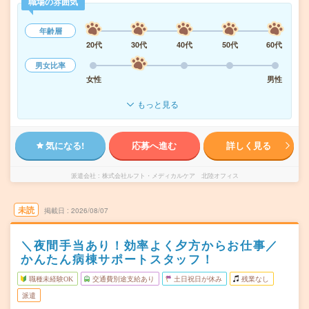
職場の雰囲気
年齢層
20代
30代
40代
50代
60代
男女比率
女性
男性
もっと見る
気になる!
応募へ進む
詳しく見る
派遣会社
株式会社ルフト・メディカルケア 北陸オフィス
未読
掲載日
2026/08/07
＼夜間手当あり！効率よく夕方からお仕事／
かんたん病棟サポートスタッフ！
職種未経験OK
交通費別途支給あり
土日祝日が休み
残業なし
派遣