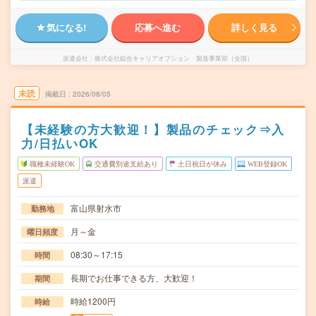
気になる!
応募へ進む
詳しく見る
派遣会社
株式会社綜合キャリアオプション 製造事業部（全国）
未読
掲載日
2026/08/05
【未経験の方大歓迎！】製品のチェック⇒入
力/日払いOK
職種未経験OK
交通費別途支給あり
土日祝日が休み
WEB登録OK
派遣
富山県射水市
勤務地
月～金
曜日頻度
08:30～17:15
時間
長期でお仕事できる方、大歓迎！
期間
時給1200円
時給