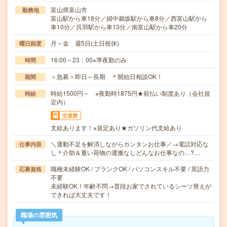
富山県富山市
勤務地
富山駅から車18分／婦中鵜坂駅から車8分／西富山駅から
車10分／呉羽駅から車13分／南富山駅から車20分
月～金 週5日(土日祝休)
曜日頻度
16:00～23：00※準夜勤のみ
時間
＜急募＞即日～長期 ＊開始日相談OK！
期間
時給1500円～ ※夜勤時1875円★前払い制度あり（会社規
時給
定内）
交通費
支給あります！※規定あり★ガソリン代支給あり
＼運動不足を解消しながらカンタンお仕事／→電話対応な
仕事内容
し＊介助＆重い荷物の運搬なしどんなお仕事なの…?…
職種未経験OK / ブランクOK / パソコンスキル不要 / 英語力
応募資格
不要
未経験OK！年齢不問→普段お家でされているシーツ替えが
できれば大丈夫です！
職場の雰囲気