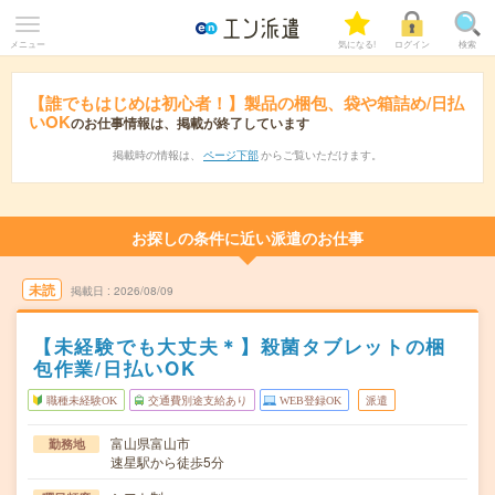
メニュー
気になる!
ログイン
検索
【誰でもはじめは初心者！】製品の梱包、袋や箱詰め/日払
いOK
のお仕事情報は、掲載が終了しています
掲載時の情報は、
ページ下部
からご覧いただけます。
お探しの条件に近い派遣のお仕事
未読
掲載日
2026/08/09
【未経験でも大丈夫＊】殺菌タブレットの梱
包作業/日払いOK
職種未経験OK
交通費別途支給あり
WEB登録OK
派遣
富山県富山市
勤務地
速星駅から徒歩5分