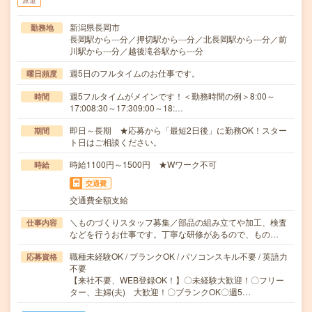
派遣
新潟県長岡市
勤務地
長岡駅から---分／押切駅から---分／北長岡駅から---分／前
川駅から---分／越後滝谷駅から---分
週5日のフルタイムのお仕事です。
曜日頻度
週5フルタイムがメインです！＜勤務時間の例＞8:00～
時間
17:008:30～17:309:00～18:…
即日～長期 ★応募から「最短2日後」に勤務OK！スター
期間
ト日はご相談ください。
時給1100円～1500円 ★Wワーク不可
時給
交通費
交通費全額支給
＼ものづくりスタッフ募集／部品の組み立てや加工、検査
仕事内容
などを行うお仕事です。丁寧な研修があるので、もの…
職種未経験OK / ブランクOK / パソコンスキル不要 / 英語力
応募資格
不要
【来社不要、WEB登録OK！】〇未経験大歓迎！〇フリー
ター、主婦(夫) 大歓迎！〇ブランクOK〇週5…