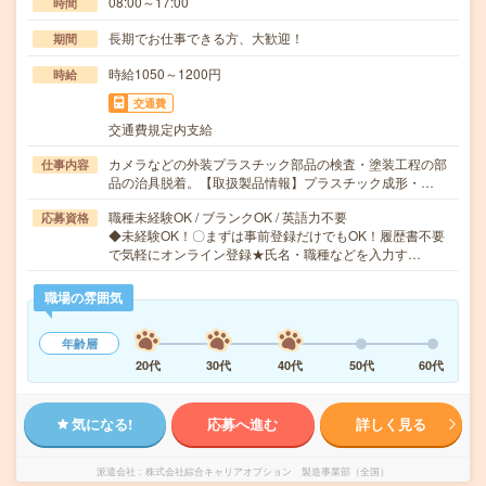
08:00～17:00
時間
長期でお仕事できる方、大歓迎！
期間
時給1050～1200円
時給
交通費
交通費規定内支給
カメラなどの外装プラスチック部品の検査・塗装工程の部
仕事内容
品の治具脱着。【取扱製品情報】プラスチック成形・…
職種未経験OK / ブランクOK / 英語力不要
応募資格
◆未経験OK！〇まずは事前登録だけでもOK！履歴書不要
で気軽にオンライン登録★氏名・職種などを入力す…
職場の雰囲気
年齢層
20代
30代
40代
50代
60代
気になる!
応募へ進む
詳しく見る
派遣会社
株式会社綜合キャリアオプション 製造事業部（全国）