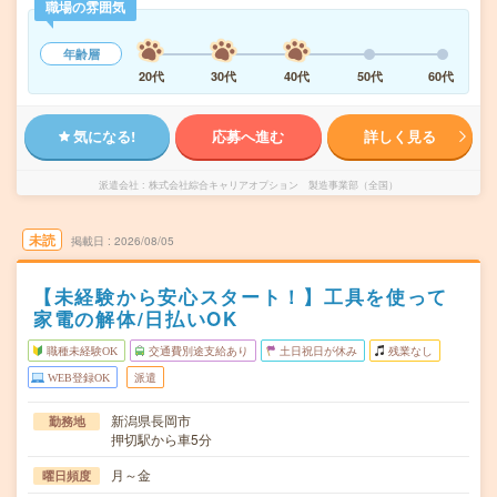
職場の雰囲気
年齢層
20代
30代
40代
50代
60代
気になる!
応募へ進む
詳しく見る
派遣会社
株式会社綜合キャリアオプション 製造事業部（全国）
未読
掲載日
2026/08/05
【未経験から安心スタート！】工具を使って
家電の解体/日払いOK
職種未経験OK
交通費別途支給あり
土日祝日が休み
残業なし
WEB登録OK
派遣
新潟県長岡市
勤務地
押切駅から車5分
月～金
曜日頻度