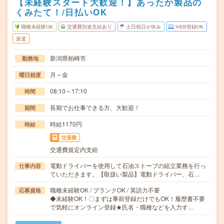
【未経験スタート大歓迎！】あったか製品の
くみたて！/日払いOK
職種未経験OK
交通費別途支給あり
土日祝日が休み
WEB登録OK
派遣
新潟県柏崎市
勤務地
月～金
曜日頻度
08:10～17:10
時間
長期でお仕事できる方、大歓迎！
期間
時給1170円
時給
交通費
交通費規定内支給
電動ドライバーを使用して石油ストーブの組立業務を行っ
仕事内容
ていただきます。【取扱い製品】電動ドライバー、石…
職種未経験OK / ブランクOK / 英語力不要
応募資格
◆未経験OK！〇まずは事前登録だけでもOK！履歴書不要
で気軽にオンライン登録★氏名・職種などを入力す…