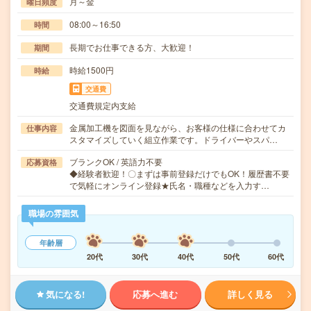
月～金
曜日頻度
08:00～16:50
時間
長期でお仕事できる方、大歓迎！
期間
時給1500円
時給
交通費
交通費規定内支給
金属加工機を図面を見ながら、お客様の仕様に合わせてカ
仕事内容
スタマイズしていく組立作業です。ドライバーやスパ…
ブランクOK / 英語力不要
応募資格
◆経験者歓迎！〇まずは事前登録だけでもOK！履歴書不要
で気軽にオンライン登録★氏名・職種などを入力す…
職場の雰囲気
年齢層
20代
30代
40代
50代
60代
気になる!
応募へ進む
詳しく見る