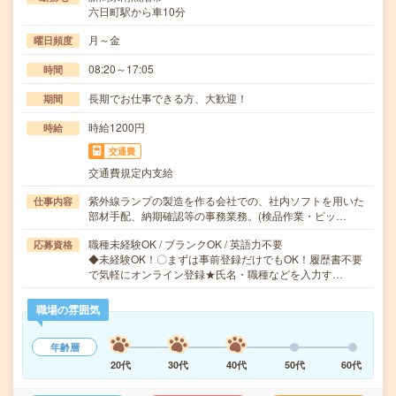
六日町駅から車10分
月～金
曜日頻度
08:20～17:05
時間
長期でお仕事できる方、大歓迎！
期間
時給1200円
時給
交通費
交通費規定内支給
紫外線ランプの製造を作る会社での、社内ソフトを用いた
仕事内容
部材手配、納期確認等の事務業務。(検品作業・ピッ…
職種未経験OK / ブランクOK / 英語力不要
応募資格
◆未経験OK！〇まずは事前登録だけでもOK！履歴書不要
で気軽にオンライン登録★氏名・職種などを入力す…
職場の雰囲気
年齢層
20代
30代
40代
50代
60代