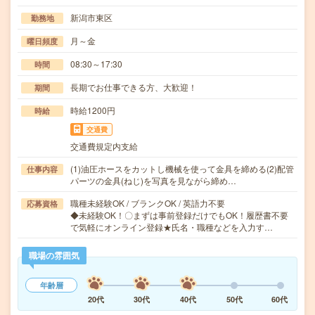
新潟市東区
勤務地
月～金
曜日頻度
08:30～17:30
時間
長期でお仕事できる方、大歓迎！
期間
時給1200円
時給
交通費
交通費規定内支給
(1)油圧ホースをカットし機械を使って金具を締める(2)配管
仕事内容
パーツの金具(ねじ)を写真を見ながら締め…
職種未経験OK / ブランクOK / 英語力不要
応募資格
◆未経験OK！〇まずは事前登録だけでもOK！履歴書不要
で気軽にオンライン登録★氏名・職種などを入力す…
職場の雰囲気
年齢層
20代
30代
40代
50代
60代