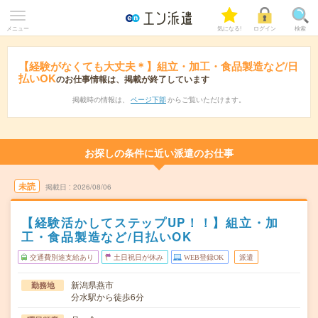
メニュー
気になる!
ログイン
検索
【経験がなくても大丈夫＊】組立・加工・食品製造など/日
払いOK
のお仕事情報は、掲載が終了しています
掲載時の情報は、
ページ下部
からご覧いただけます。
お探しの条件に近い派遣のお仕事
未読
掲載日
2026/08/06
【経験活かしてステップUP！！】組立・加
工・食品製造など/日払いOK
交通費別途支給あり
土日祝日が休み
WEB登録OK
派遣
新潟県燕市
勤務地
分水駅から徒歩6分