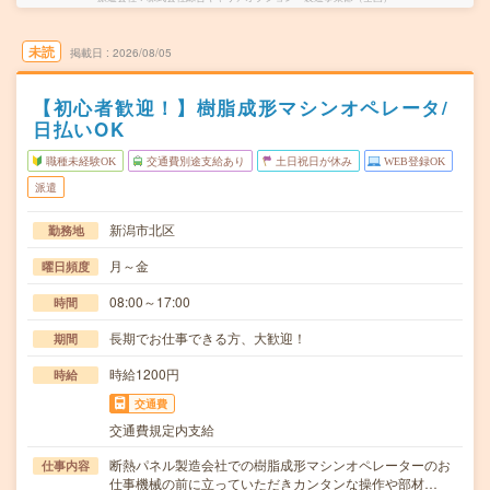
未読
掲載日
2026/08/05
【初心者歓迎！】樹脂成形マシンオペレータ/
日払いOK
職種未経験OK
交通費別途支給あり
土日祝日が休み
WEB登録OK
派遣
新潟市北区
勤務地
月～金
曜日頻度
08:00～17:00
時間
長期でお仕事できる方、大歓迎！
期間
時給1200円
時給
交通費
交通費規定内支給
断熱パネル製造会社での樹脂成形マシンオペレーターのお
仕事内容
仕事機械の前に立っていただきカンタンな操作や部材…