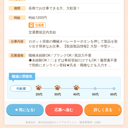
長期でお仕事できる方、大歓迎！
期間
時給1200円
時給
交通費
交通費規定内支給
ロボット溶接の機械オペレーターボタンを押して製品を取
仕事内容
り出す簡単なお仕事。【取扱製品情報】大型・中型ト…
職種未経験OK / ブランクOK / 英語力不要
応募資格
◆未経験OK！〇まずは事前登録だけでもOK！履歴書不要
で気軽にオンライン登録★氏名・職種などを入力す…
職場の雰囲気
年齢層
20代
30代
40代
50代
60代
気になる!
応募へ進む
詳しく見る
派遣会社
株式会社綜合キャリアオプション 製造事業部（全国）