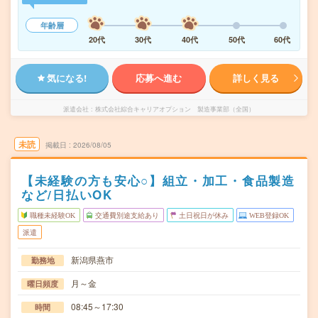
年齢層
20代
30代
40代
50代
60代
気になる!
応募へ進む
詳しく見る
派遣会社
株式会社綜合キャリアオプション 製造事業部（全国）
未読
掲載日
2026/08/05
【未経験の方も安心○】組立・加工・食品製造
など/日払いOK
職種未経験OK
交通費別途支給あり
土日祝日が休み
WEB登録OK
派遣
新潟県燕市
勤務地
月～金
曜日頻度
08:45～17:30
時間