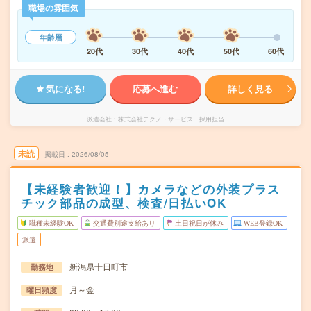
職場の雰囲気
年齢層
20代
30代
40代
50代
60代
気になる!
応募へ進む
詳しく見る
派遣会社
株式会社テクノ・サービス 採用担当
未読
掲載日
2026/08/05
【未経験者歓迎！】カメラなどの外装プラス
チック部品の成型、検査/日払いOK
職種未経験OK
交通費別途支給あり
土日祝日が休み
WEB登録OK
派遣
新潟県十日町市
勤務地
月～金
曜日頻度