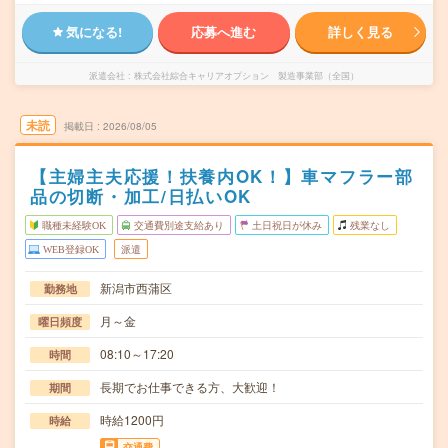
気になる!
応募へ進む
詳しく見る
派遣会社
株式会社綜合キャリアオプション 製造事業部（全国）
未読
掲載日
2026/08/05
【主婦主夫応援！扶養内OK！】車マフラー部
品の切断・加工/日払いOK
職種未経験OK
交通費別途支給あり
土日祝日が休み
残業なし
WEB登録OK
派遣
新潟市西蒲区
勤務地
月～金
曜日頻度
08:10～17:20
時間
長期でお仕事できる方、大歓迎！
期間
時給1200円
時給
交通費