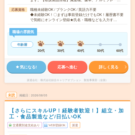
職種未経験OK / ブランクOK / 英語力不要
応募資格
◆未経験OK！〇まずは事前登録だけでもOK！履歴書不要
で気軽にオンライン登録★氏名・職種などを入力す…
職場の雰囲気
年齢層
20代
30代
40代
50代
60代
気になる!
応募へ進む
詳しく見る
派遣会社
株式会社綜合キャリアオプション 製造事業部（全国）
未読
掲載日
2026/08/05
【さらにスキルUP！経験者歓迎！】組立・加
工・食品製造など/日払いOK
交通費別途支給あり
WEB登録OK
派遣