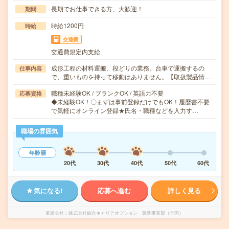
長期でお仕事できる方、大歓迎！
期間
時給1200円
時給
交通費
交通費規定内支給
成形工程の材料運搬、段どりの業務。台車で運搬するの
仕事内容
で、重いものを持って移動はありません。【取扱製品情…
職種未経験OK / ブランクOK / 英語力不要
応募資格
◆未経験OK！〇まずは事前登録だけでもOK！履歴書不要
で気軽にオンライン登録★氏名・職種などを入力す…
職場の雰囲気
年齢層
20代
30代
40代
50代
60代
気になる!
応募へ進む
詳しく見る
派遣会社
株式会社綜合キャリアオプション 製造事業部（全国）