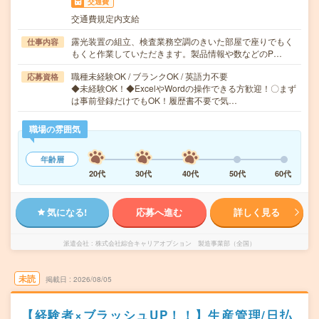
交通費
交通費規定内支給
露光装置の組立、検査業務空調のきいた部屋で座りでもく
仕事内容
もくと作業していただきます。製品情報や数などのP…
職種未経験OK / ブランクOK / 英語力不要
応募資格
◆未経験OK！◆ExcelやWordの操作できる方歓迎！〇まず
は事前登録だけでもOK！履歴書不要で気…
職場の雰囲気
年齢層
20代
30代
40代
50代
60代
気になる!
応募へ進む
詳しく見る
派遣会社
株式会社綜合キャリアオプション 製造事業部（全国）
未読
掲載日
2026/08/05
【経験者×ブラッシュUP！！】生産管理/日払