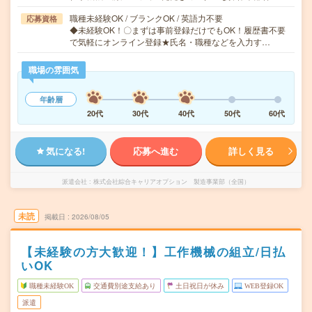
職種未経験OK / ブランクOK / 英語力不要
応募資格
◆未経験OK！〇まずは事前登録だけでもOK！履歴書不要
で気軽にオンライン登録★氏名・職種などを入力す…
職場の雰囲気
年齢層
20代
30代
40代
50代
60代
気になる!
応募へ進む
詳しく見る
派遣会社
株式会社綜合キャリアオプション 製造事業部（全国）
未読
掲載日
2026/08/05
【未経験の方大歓迎！】工作機械の組立/日払
いOK
職種未経験OK
交通費別途支給あり
土日祝日が休み
WEB登録OK
派遣