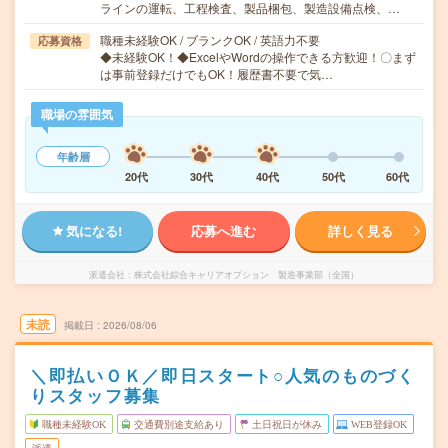
ラインの運転、工程検査、製品梱包、製造設備点検、…
職種未経験OK / ブランクOK / 英語力不要
応募資格
◆未経験OK！◆ExcelやWordの操作できる方歓迎！〇まず
は事前登録だけでもOK！履歴書不要で気…
職場の雰囲気
年齢層
20代
30代
40代
50代
60代
気になる!
応募へ進む
詳しく見る
派遣会社
株式会社綜合キャリアオプション 製造事業部（全国）
未読
掲載日
2026/08/06
＼即払いＯＫ／即日スタート○人気のものづく
りスタッフ募集
職種未経験OK
交通費別途支給あり
土日祝日が休み
WEB登録OK