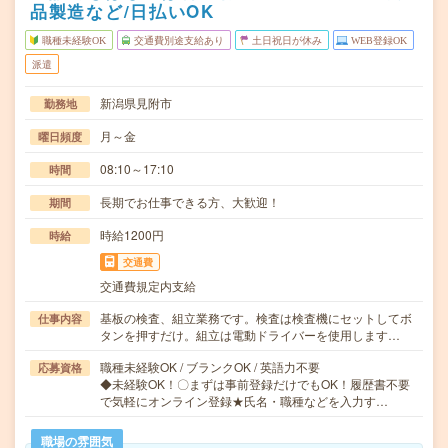
品製造など/日払いOK
職種未経験OK
交通費別途支給あり
土日祝日が休み
WEB登録OK
派遣
新潟県見附市
勤務地
月～金
曜日頻度
08:10～17:10
時間
長期でお仕事できる方、大歓迎！
期間
時給1200円
時給
交通費
交通費規定内支給
基板の検査、組立業務です。検査は検査機にセットしてボ
仕事内容
タンを押すだけ。組立は電動ドライバーを使用します…
職種未経験OK / ブランクOK / 英語力不要
応募資格
◆未経験OK！〇まずは事前登録だけでもOK！履歴書不要
で気軽にオンライン登録★氏名・職種などを入力す…
職場の雰囲気