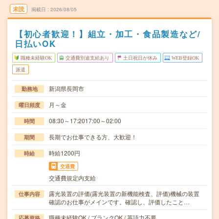
未読
掲載日
2026/08/05
【初心者歓迎！】組立・加工・食品製造など/
日払いOK
職種未経験OK
交通費別途支給あり
土日祝日が休み
WEB登録OK
派遣
新潟県長岡市
勤務地
月～金
曜日頻度
08:30～17:2017:00～02:00
時間
長期でお仕事できる方、大歓迎！
期間
時給1200円
時給
交通費
交通費規定内支給
露光装置の評価(露光装置の新機能検査、評価)機械の装置
仕事内容
確認のお仕事がメインです。確認し、評価したこと…
職種未経験OK / ブランクOK / 英語力不要
応募資格