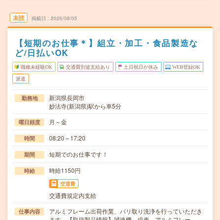
未読
掲載日
2026/08/05
【短期のお仕事＊】組立・加工・食品製造な
ど/日払いOK
職種未経験OK
交通費別途支給あり
土日祝日が休み
WEB登録OK
派遣
新潟県長岡市
勤務地
妙法寺(新潟県)駅から車5分
月～金
曜日頻度
08:20～17:20
時間
短期でのお仕事です！
期間
時給1150円
時給
交通費
交通費規定内支給
アルミフレーム出荷作業、バリ取り洗浄を行っていただき
仕事内容
ます。【取扱製品情報】減速機、歯車、アルミフレー…