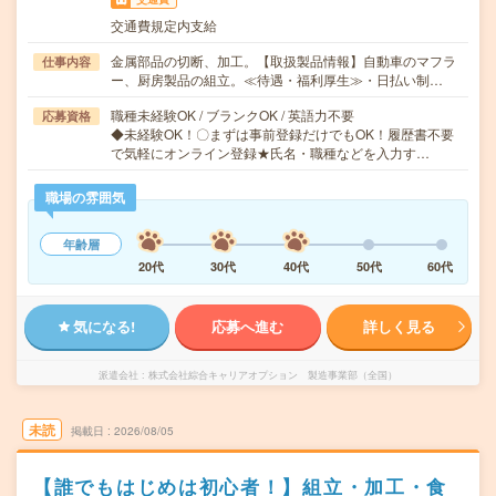
交通費規定内支給
金属部品の切断、加工。【取扱製品情報】自動車のマフラ
仕事内容
ー、厨房製品の組立。≪待遇・福利厚生≫・日払い制…
職種未経験OK / ブランクOK / 英語力不要
応募資格
◆未経験OK！〇まずは事前登録だけでもOK！履歴書不要
で気軽にオンライン登録★氏名・職種などを入力す…
職場の雰囲気
年齢層
20代
30代
40代
50代
60代
気になる!
応募へ進む
詳しく見る
派遣会社
株式会社綜合キャリアオプション 製造事業部（全国）
未読
掲載日
2026/08/05
【誰でもはじめは初心者！】組立・加工・食