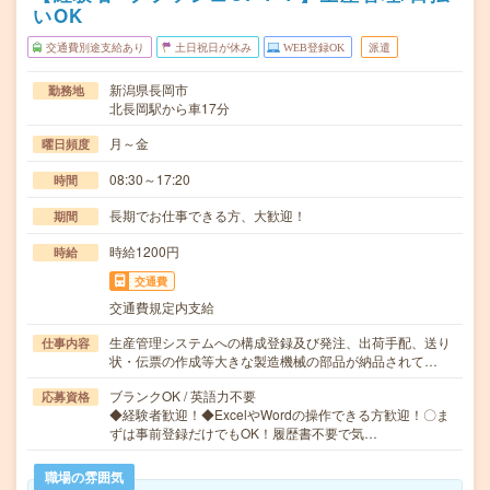
いOK
交通費別途支給あり
土日祝日が休み
WEB登録OK
派遣
新潟県長岡市
勤務地
北長岡駅から車17分
月～金
曜日頻度
08:30～17:20
時間
長期でお仕事できる方、大歓迎！
期間
時給1200円
時給
交通費
交通費規定内支給
生産管理システムへの構成登録及び発注、出荷手配、送り
仕事内容
状・伝票の作成等大きな製造機械の部品が納品されて…
ブランクOK / 英語力不要
応募資格
◆経験者歓迎！◆ExcelやWordの操作できる方歓迎！〇ま
ずは事前登録だけでもOK！履歴書不要で気…
職場の雰囲気