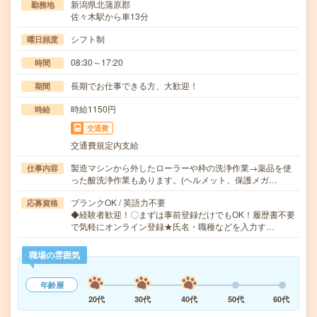
新潟県北蒲原郡
勤務地
佐々木駅から車13分
シフト制
曜日頻度
08:30～17:20
時間
長期でお仕事できる方、大歓迎！
期間
時給1150円
時給
交通費
交通費規定内支給
製造マシンから外したローラーや枠の洗浄作業→薬品を使
仕事内容
った酸洗浄作業もあります。(ヘルメット、保護メガ…
ブランクOK / 英語力不要
応募資格
◆経験者歓迎！〇まずは事前登録だけでもOK！履歴書不要
で気軽にオンライン登録★氏名・職種などを入力す…
職場の雰囲気
年齢層
20代
30代
40代
50代
60代