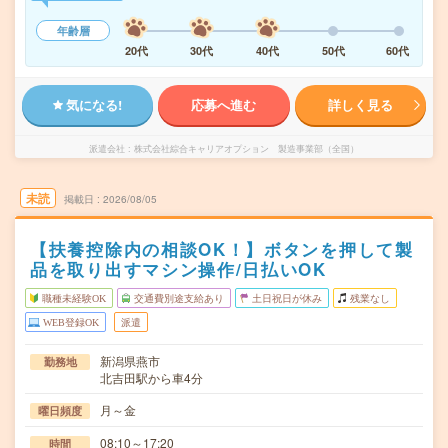
年齢層
20代
30代
40代
50代
60代
気になる!
応募へ進む
詳しく見る
派遣会社
株式会社綜合キャリアオプション 製造事業部（全国）
未読
掲載日
2026/08/05
【扶養控除内の相談OK！】ボタンを押して製
品を取り出すマシン操作/日払いOK
職種未経験OK
交通費別途支給あり
土日祝日が休み
残業なし
WEB登録OK
派遣
新潟県燕市
勤務地
北吉田駅から車4分
月～金
曜日頻度
08:10～17:20
時間