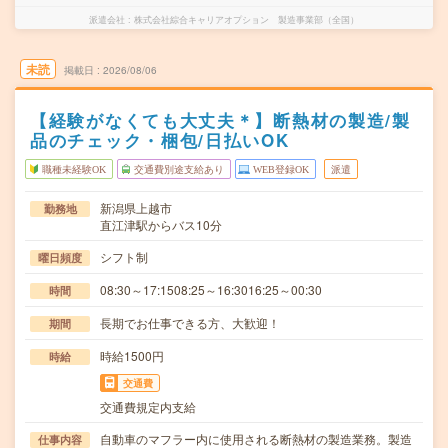
派遣会社
株式会社綜合キャリアオプション 製造事業部（全国）
未読
掲載日
2026/08/06
【経験がなくても大丈夫＊】断熱材の製造/製
品のチェック・梱包/日払いOK
職種未経験OK
交通費別途支給あり
WEB登録OK
派遣
新潟県上越市
勤務地
直江津駅からバス10分
シフト制
曜日頻度
08:30～17:1508:25～16:3016:25～00:30
時間
長期でお仕事できる方、大歓迎！
期間
時給1500円
時給
交通費
交通費規定内支給
自動車のマフラー内に使用される断熱材の製造業務。製造
仕事内容