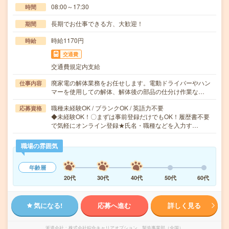
08:00～17:30
時間
長期でお仕事できる方、大歓迎！
期間
時給1170円
時給
交通費
交通費規定内支給
廃家電の解体業務をお任せします。電動ドライバーやハン
仕事内容
マーを使用しての解体、解体後の部品の仕分け作業な…
職種未経験OK / ブランクOK / 英語力不要
応募資格
◆未経験OK！〇まずは事前登録だけでもOK！履歴書不要
で気軽にオンライン登録★氏名・職種などを入力す…
職場の雰囲気
年齢層
20代
30代
40代
50代
60代
気になる!
応募へ進む
詳しく見る
派遣会社
株式会社綜合キャリアオプション 製造事業部（全国）