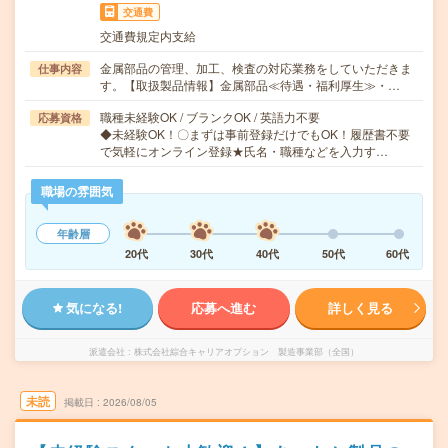
交通費
交通費規定内支給
金属部品の管理、加工、検査の対応業務をしていただきま
仕事内容
す。【取扱製品情報】金属部品≪待遇・福利厚生≫・…
職種未経験OK / ブランクOK / 英語力不要
応募資格
◆未経験OK！〇まずは事前登録だけでもOK！履歴書不要
で気軽にオンライン登録★氏名・職種などを入力す…
職場の雰囲気
年齢層
20代
30代
40代
50代
60代
気になる!
応募へ進む
詳しく見る
派遣会社
株式会社綜合キャリアオプション 製造事業部（全国）
未読
掲載日
2026/08/05