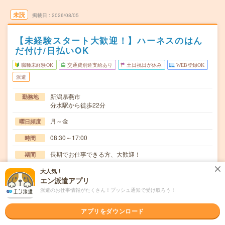
未読
掲載日
2026/08/05
【未経験スタート大歓迎！】ハーネスのはん
だ付け/日払いOK
職種未経験OK
交通費別途支給あり
土日祝日が休み
WEB登録OK
派遣
新潟県燕市
勤務地
分水駅から徒歩22分
月～金
曜日頻度
08:30～17:00
時間
長期でお仕事できる方、大歓迎！
期間
時給1200円
時給
大人気！
エン派遣アプリ
交通費
派遣のお仕事情報がたくさん！プッシュ通知で受け取ろう！
交通費規定内支給
アプリをダウンロード
金属部品の研磨作業。最大10kgのものを手で持って磨くの
仕事内容
で体力が必要【取扱製品情報】半導体製造装置≪…