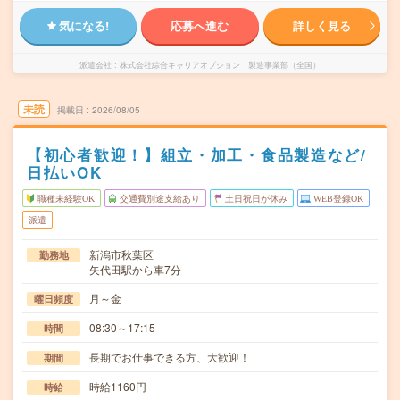
気になる!
応募へ進む
詳しく見る
派遣会社
株式会社綜合キャリアオプション 製造事業部（全国）
未読
掲載日
2026/08/05
【初心者歓迎！】組立・加工・食品製造など/
日払いOK
職種未経験OK
交通費別途支給あり
土日祝日が休み
WEB登録OK
派遣
新潟市秋葉区
勤務地
矢代田駅から車7分
月～金
曜日頻度
08:30～17:15
時間
長期でお仕事できる方、大歓迎！
期間
時給1160円
時給